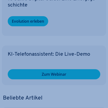
schich­te
Evolution erleben
KI-Te­le­fon­as­sis­tent: Die Live-Demo
Zum Webinar
Beliebte Artikel