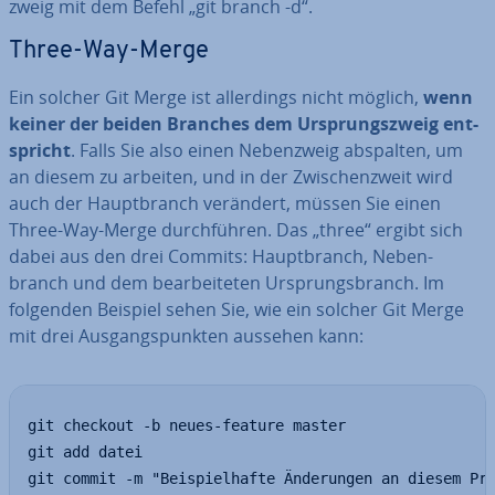
zweig mit dem Befehl „git branch -d“.
Three-Way-Merge
Ein solcher Git Merge ist al­ler­dings nicht möglich,
wenn
keiner der beiden Branches dem Ur­sprungs­zweig ent­
spricht
. Falls Sie also einen Ne­ben­zweig abspalten, um
an diesem zu arbeiten, und in der Zwi­schen­zweit wird
auch der Haupt­branch verändert, müssen Sie einen
Three-Way-Merge durch­füh­ren. Das „three“ ergibt sich
dabei aus den drei Commits: Haupt­branch, Ne­ben­
branch und dem be­ar­bei­te­ten Ur­sprungs­branch. Im
folgenden Beispiel sehen Sie, wie ein solcher Git Merge
mit drei Aus­gangs­punk­ten aussehen kann:
git checkout -b neues-feature master

git add datei

git commit -m "Beispielhafte Änderungen an diesem Pro