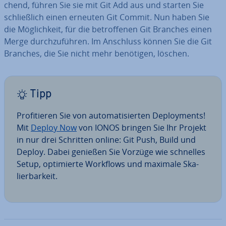
chend, führen Sie sie mit Git Add aus und starten Sie
schließ­lich einen erneuten Git Commit. Nun haben Sie
die Mög­lich­keit, für die be­trof­fe­nen Git Branches einen
Merge durch­zu­füh­ren. Im Anschluss können Sie die Git
Branches, die Sie nicht mehr benötigen, löschen.
Tipp
Pro­fi­tie­ren Sie von au­to­ma­ti­sier­ten De­ploy­ments!
Mit
Deploy Now
von IONOS bringen Sie Ihr Projekt
in nur drei Schritten online: Git Push, Build und
Deploy. Dabei genießen Sie Vorzüge wie schnelles
Setup, op­ti­mier­te Workflows und maximale Ska­
lier­bar­keit.