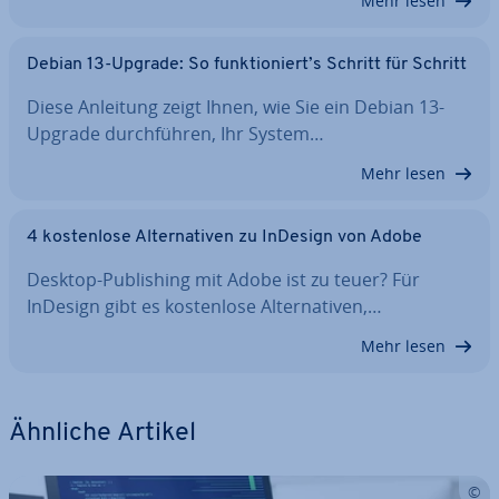
Mehr lesen
Debian 13-Upgrade: So funk­tio­niert’s Schritt für Schritt
Diese Anleitung zeigt Ihnen, wie Sie ein Debian 13-
Upgrade durch­füh­ren, Ihr System…
Mehr lesen
4 kos­ten­lo­se Al­ter­na­ti­ven zu InDesign von Adobe
Desktop-Pu­bli­shing mit Adobe ist zu teuer? Für
InDesign gibt es kos­ten­lo­se Al­ter­na­ti­ven,…
Mehr lesen
Ähnliche Artikel