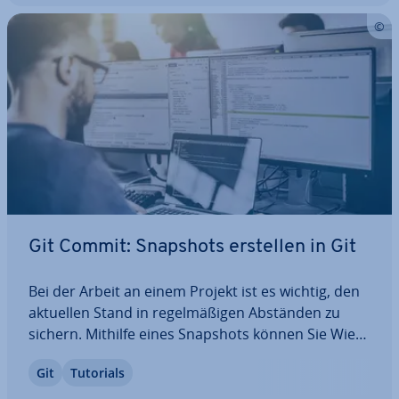
Git Commit: Snapshots erstellen in Git
Bei der Arbeit an einem Projekt ist es wichtig, den
aktuellen Stand in re­gel­mä­ßi­gen Abständen zu
sichern. Mithilfe eines Snapshots können Sie Wie­
der­her­stel­lungs­punk­te festlegen und dadurch zu
Git
Tutorials
einem früheren Punkt zu­rück­keh­ren. Der
passende Befehl zur Er­stel­lung dieses Snapshots…