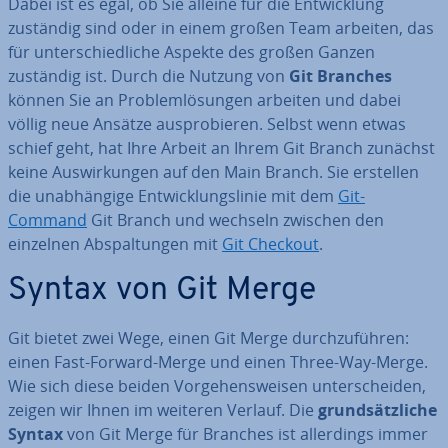
Dabei ist es egal, ob Sie alleine für die Ent­wick­lung
zuständig sind oder in einem großen Team arbeiten, das
für un­ter­schied­li­che Aspekte des großen Ganzen
zuständig ist. Durch die Nutzung von
Git Branches
können Sie an Pro­blem­lö­sun­gen arbeiten und dabei
völlig neue Ansätze aus­pro­bie­ren. Selbst wenn etwas
schief geht, hat Ihre Arbeit an Ihrem Git Branch zunächst
keine Aus­wir­kun­gen auf den Main Branch. Sie erstellen
die un­ab­hän­gi­ge Ent­wick­lungs­li­nie mit dem
Git-
Command
Git Branch und wechseln zwischen den
einzelnen Ab­spal­tun­gen mit
Git Checkout
.
Syntax von Git Merge
Git bietet zwei Wege, einen Git Merge durch­zu­füh­ren:
einen Fast-Forward-Merge und einen Three-Way-Merge.
Wie sich diese beiden Vor­ge­hens­wei­sen un­ter­schei­den,
zeigen wir Ihnen im weiteren Verlauf. Die
grund­sätz­li­che
Syntax
von Git Merge für Branches ist al­ler­dings immer