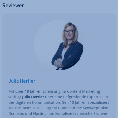
Reviewer
Julia Hertler
Mit über 18 Jahren Erfahrung im Content Marketing
verfügt
Julia Hertler
über eine tief­grei­fen­de Expertise in
der digitalen Kom­mu­ni­ka­ti­on. Seit 10 Jahren spe­zia­li­siert
sie sich beim IONOS Digital Guide auf die Schwer­punk­te
Domains und Hosting, um komplexe tech­ni­sche Sach­ver­