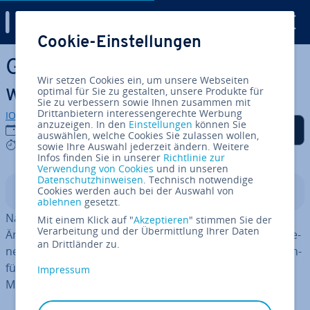
Digital Guide
Cookie-Einstellungen
Zum Haupt­in­halt springen
Git Merge: Branches einfach
Wir setzen Cookies ein, um unsere Webseiten
wieder zu­sam­men­füh­ren
optimal für Sie zu gestalten, unsere Produkte für
Sie zu verbessern sowie Ihnen zusammen mit
Drittanbietern interessengerechte Werbung
IONOS Redaktion
anzuzeigen. In den
Einstellungen
können Sie
Auf Facebook teilen
Auf Twitter teilen
Auf LinkedIn teilen
Als be­vor­zug­te Quelle
30.09.2022
auswählen, welche Cookies Sie zulassen wollen,
auf Google hin­zu­fü­gen
4 mins
sowie Ihre Auswahl jederzeit ändern. Weitere
Infos finden Sie in unserer
Richtlinie zur
Verwendung von Cookies
und in unseren
Datenschutzhinweisen
. Technisch notwendige
Cookies werden auch bei der Auswahl von
In­halts­ver­zeich­nis
ablehnen
gesetzt.
Nachdem Sie einen Git Branch ab­ge­spal­tet haben, um
Mit einem Klick auf "
Akzeptieren
" stimmen Sie der
Verarbeitung und der Übermittlung Ihrer Daten
Än­de­run­gen aus­zu­pro­bie­ren, können Sie die ver­schie­de­
an Drittländer zu.
nen Zweige mit dem Befehl Git Merge wieder zu­sam­men­
füh­ren. Git un­ter­schei­det dabei zwischen Fast-Forward-
Impressum
Merge und Three-Way-Merge.