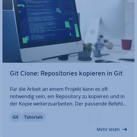
Git Clone: Re­po­si­to­ries kopieren in Git
Für die Arbeit an einem Projekt kann es oft
notwendig sein, ein Re­po­si­to­ry zu kopieren und in
der Kopie wei­ter­zu­ar­bei­ten. Der passende Befehl
für dieses Vorgehen ist Git Clone. Hier erfahren
Git
Tutorials
Sie, was den Command ausmacht, wie er an­ge­wen­
det wird und wozu Sie ihn nutzen können. So…
Mehr lesen