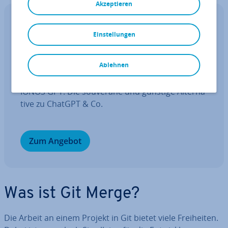
Akzeptieren
IONOS GPT
Einstellungen
Ihr sou­ve­rä­ner KI Assistent für mehr
Pro­duk­ti­vi­tät.
Ablehnen
Fragen, gestalten, re­cher­chie­ren – sicher mit
IONOS GPT. Die souveräne und günstige Al­ter­na­
ti­ve zu ChatGPT & Co.
Zum Angebot
Was ist Git Merge?
Die Arbeit an einem Projekt in Git bietet viele Frei­hei­ten.