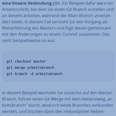
eine lineare Ver­bin­dung
gibt. Ein Beispiel dafür wäre ein
Ar­beits­schritt, bei dem Sie einen Git Branch erstellen und
an diesem arbeiten, während der Main-Branch un­ver­än­
dert bleibt. In diesem Fall versteht Git den Vorgang als
Wei­ter­füh­rung des Masters und fügt diesen gemeinsam
mit den Än­de­run­gen zu einem Commit zusammen. Das
sieht bei­spiels­wei­se so aus:
git checkout master

git merge arbeitsbranch

git branch -d arbeitsbranch
In diesem Beispiel wechseln Sie zunächst auf den Master-
Branch, führen einen Git Merge mit dem Ne­ben­zweig „ar­
beits­branch“ durch, wodurch beide Branches verbunden
werden, und löschen dann den red­un­dan­ten Ne­ben­