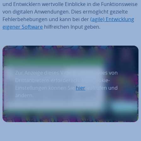
und Ent­wick­lern wertvolle Einblicke in die Funk­ti­ons­wei­se
von digitalen An­wen­dun­gen. Dies er­mög­licht gezielte
Feh­ler­be­he­bun­gen und kann bei der
(agile) Ent­wick­lung
eigener Software
hilf­rei­chen Input geben.
Zur Anzeige dieses Videos sind Cookies von
Drittanbietern erforderlich. Ihre Cookie-
Einstellungen können Sie
hier
aufrufen und
ändern.