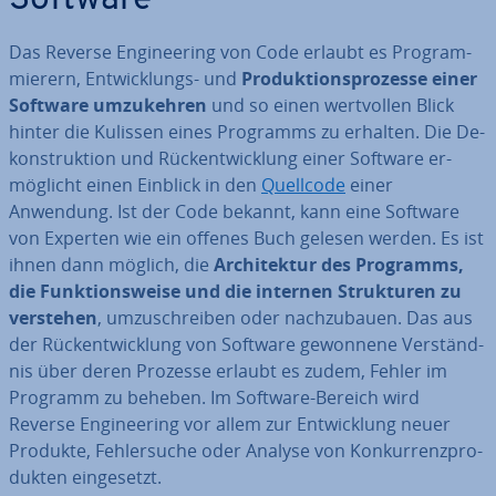
Software
Das Reverse En­gi­nee­ring von Code erlaubt es Pro­gram­
mie­rern, Ent­wick­lungs- und
Pro­duk­ti­ons­pro­zes­se einer
Software um­zu­keh­ren
und so einen wert­vol­len Blick
hinter die Kulissen eines Programms zu erhalten. Die De­
kon­struk­ti­on und Rück­ent­wick­lung einer Software er­
mög­licht einen Einblick in den
Quellcode
einer
Anwendung. Ist der Code bekannt, kann eine Software
von Experten wie ein offenes Buch gelesen werden. Es ist
ihnen dann möglich, die
Ar­chi­tek­tur des Programms,
die Funk­ti­ons­wei­se und die internen Struk­tu­ren zu
verstehen
, um­zu­schrei­ben oder nach­zu­bau­en. Das aus
der Rück­ent­wick­lung von Software gewonnene Ver­ständ­
nis über deren Prozesse erlaubt es zudem, Fehler im
Programm zu beheben. Im Software-Bereich wird
Reverse En­gi­nee­ring vor allem zur Ent­wick­lung neuer
Produkte, Feh­ler­su­che oder Analyse von Kon­kur­renz­pro­
duk­ten ein­ge­setzt.