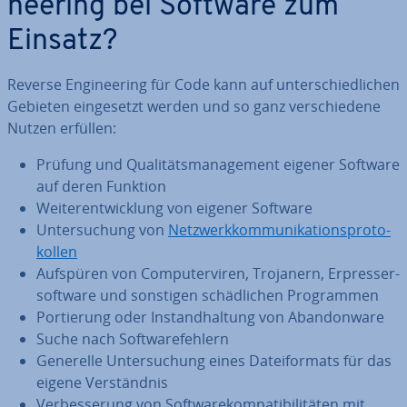
nee­ring bei Software zum
Einsatz?
Reverse En­gi­nee­ring für Code kann auf un­ter­schied­li­chen
Gebieten ein­ge­setzt werden und so ganz ver­schie­de­ne
Nutzen erfüllen:
Prüfung und Qua­li­täts­ma­nage­ment eigener Software
auf deren Funktion
Wei­ter­ent­wick­lung von eigener Software
Un­ter­su­chung von
Netz­werk­kom­mu­ni­ka­ti­ons­pro­to­
kol­len
Aufspüren von Com­pu­ter­vi­ren, Trojanern, Er­pres­ser­
soft­ware und sonstigen schäd­li­chen Pro­gram­men
Por­tie­rung oder In­stand­hal­tung von Ab­an­don­wa­re
Suche nach Soft­ware­feh­lern
Generelle Un­ter­su­chung eines Da­tei­for­mats für das
eigene Ver­ständ­nis
Ver­bes­se­rung von Soft­ware­kom­pa­ti­bi­li­tä­ten mit