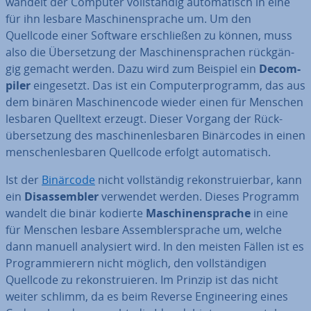
wandelt der Computer voll­stän­dig au­to­ma­tisch in eine
für ihn lesbare Ma­schi­nen­spra­che um. Um den
Quellcode einer Software er­schlie­ßen zu können, muss
also die Über­set­zung der Ma­schi­nen­spra­chen rück­gän­
gig gemacht werden. Dazu wird zum Beispiel ein
De­com­
pi­ler
ein­ge­setzt. Das ist ein Com­pu­ter­pro­gramm, das aus
dem binären Ma­schi­nen­code wieder einen für Menschen
lesbaren Quelltext erzeugt. Dieser Vorgang der Rück­
über­set­zung des ma­schi­nen­les­ba­ren Bi­när­codes in einen
men­schen­les­ba­ren Quellcode erfolgt au­to­ma­tisch.
Ist der
Binärcode
nicht voll­stän­dig re­kon­stru­ier­bar, kann
ein
Dis­as­sem­bler
verwendet werden. Dieses Programm
wandelt die binär kodierte
Ma­schi­nen­spra­che
in eine
für Menschen lesbare As­sem­bler­spra­che um, welche
dann manuell ana­ly­siert wird. In den meisten Fällen ist es
Pro­gram­mie­rern nicht möglich, den voll­stän­di­gen
Quellcode zu re­kon­stru­ie­ren. Im Prinzip ist das nicht
weiter schlimm, da es beim Reverse En­gi­nee­ring eines