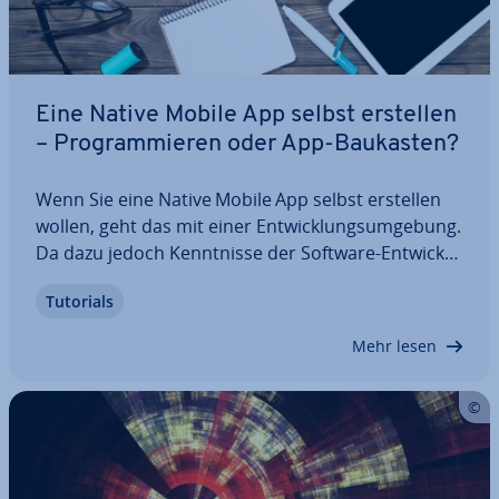
Eine Native Mobile App selbst erstellen
– Pro­gram­mie­ren oder App-Baukasten?
Wenn Sie eine Native Mobile App selbst erstellen
wollen, geht das mit einer Ent­wick­lungs­um­ge­bung.
Da dazu jedoch Kennt­nis­se der Software-Ent­wick­
lung er­for­der­lich sind, stellt diese Variante meist
Tutorials
keine Option für Anfänger dar. Un­er­fah­re­ne App-
Ent­wick­le­rin­nen und -Ent­wick­ler…
Mehr lesen