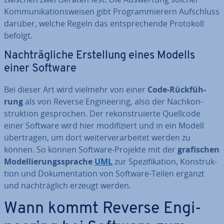
Kom­mu­ni­ka­ti­ons­wei­sen gibt Pro­gram­mie­rern Auf­schluss
darüber, welche Regeln das ent­spre­chen­de Protokoll
befolgt.
Nach­träg­li­che Er­stel­lung eines Modells
einer Software
Bei dieser Art wird vielmehr von einer
Code-Rück­füh­
rung
als von Reverse En­gi­nee­ring, also der Nach­kon­
struk­ti­on ge­spro­chen. Der re­kon­stru­ier­te Quellcode
einer Software wird hier mo­di­fi­ziert und in ein Modell
über­tra­gen, um dort wei­ter­ver­ar­bei­tet werden zu
können. So können Software-Projekte mit der
gra­fi­schen
Mo­del­lie­rungs­spra­che
UML
zur Spe­zi­fi­ka­ti­on, Kon­struk­
ti­on und Do­ku­men­ta­ti­on von Software-Teilen ergänzt
und nach­träg­lich erzeugt werden.
Wann kommt Reverse En­gi­