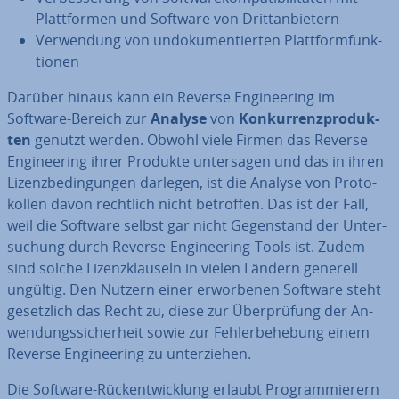
Platt­for­men und Software von Dritt­an­bie­tern
Ver­wen­dung von un­do­ku­men­tier­ten Platt­form­funk­
tio­nen
Darüber hinaus kann ein Reverse En­gi­nee­ring im
Software-Bereich zur
Analyse
von
Kon­kur­renz­pro­duk­
ten
genutzt werden. Obwohl viele Firmen das Reverse
En­gi­nee­ring ihrer Produkte un­ter­sa­gen und das in ihren
Li­zenz­be­din­gun­gen darlegen, ist die Analyse von Pro­to­
kol­len davon rechtlich nicht betroffen. Das ist der Fall,
weil die Software selbst gar nicht Ge­gen­stand der Un­ter­
su­chung durch Reverse-En­gi­nee­ring-Tools ist. Zudem
sind solche Li­zenz­klau­seln in vielen Ländern generell
ungültig. Den Nutzern einer er­wor­be­nen Software steht
ge­setz­lich das Recht zu, diese zur Über­prü­fung der An­
wen­dungs­si­cher­heit sowie zur Feh­ler­be­he­bung einem
Reverse En­gi­nee­ring zu un­ter­zie­hen.
Die Software-Rück­ent­wick­lung erlaubt Pro­gram­mie­rern