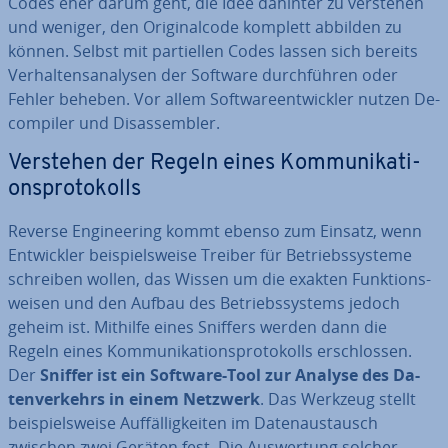
Codes eher darum geht, die Idee dahinter zu verstehen
und weniger, den Ori­gi­nal­code komplett abbilden zu
können. Selbst mit par­ti­el­len Codes lassen sich bereits
Ver­hal­tens­ana­ly­sen der Software durch­füh­ren oder
Fehler beheben. Vor allem Soft­ware­ent­wick­ler nutzen De­
com­pi­ler und Dis­as­sem­bler.
Verstehen der Regeln eines Kom­mu­ni­ka­ti­
ons­pro­to­kolls
Reverse En­gi­nee­ring kommt ebenso zum Einsatz, wenn
Ent­wick­ler bei­spiels­wei­se Treiber für Be­triebs­sys­te­me
schreiben wollen, das Wissen um die exakten Funk­ti­ons­
wei­sen und den Aufbau des Be­triebs­sys­tems jedoch
geheim ist. Mithilfe eines Sniffers werden dann die
Regeln eines Kom­mu­ni­ka­ti­ons­pro­to­kolls er­schlos­sen.
Der
Sniffer ist ein Software-Tool zur Analyse des Da­
ten­ver­kehrs in einem Netzwerk
. Das Werkzeug stellt
bei­spiels­wei­se Auf­fäl­lig­kei­ten im Da­ten­aus­tausch
zwischen zwei Geräten fest. Die Aus­wer­tung solcher