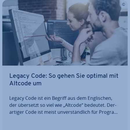
Legacy Code: So gehen Sie optimal mit
Altcode um
Legacy Code ist ein Begriff aus dem Eng­li­schen,
der übersetzt so viel wie „Altcode“ bedeutet. Der­
ar­ti­ger Code ist meist un­ver­ständ­lich für Pro­gram­
mie­rer oder kom­pli­ziert in der Wartung und
Anwendung, da er auf ver­al­te­ten Software-