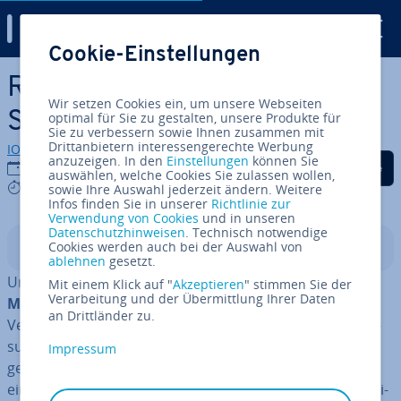
Digital Guide
Cookie-Einstellungen
Zum Haupt­in­halt springen
Reverse En­gi­nee­ring einer
Wir setzen Cookies ein, um unsere Webseiten
Software
optimal für Sie zu gestalten, unsere Produkte für
Sie zu verbessern sowie Ihnen zusammen mit
Drittanbietern interessengerechte Werbung
IONOS Redaktion
anzuzeigen. In den
Einstellungen
können Sie
Auf Facebook teilen
Auf Twitter teilen
Auf LinkedIn tei
28.04.2020
auswählen, welche Cookies Sie zulassen wollen,
5 mins
sowie Ihre Auswahl jederzeit ändern. Weitere
Infos finden Sie in unserer
Richtlinie zur
Verwendung von Cookies
und in unseren
Datenschutzhinweisen
. Technisch notwendige
Cookies werden auch bei der Auswahl von
In­halts­ver­zeich­nis
ablehnen
gesetzt.
Ur­sprüng­lich stammt
Reverse En­gi­nee­ring aus dem
Mit einem Klick auf "
Akzeptieren
" stimmen Sie der
Verarbeitung und der Übermittlung Ihrer Daten
Ma­schi­nen­bau
. Heute noch werden mit 3D-Scan-
an Drittländer zu.
Verfahren, Computer-To­mo­gra­phie, Ul­tra­schall­ver­mes­
sung und anderen Mög­lich­kei­ten In­for­ma­tio­nen
Impressum
gewonnen, um die Funk­ti­ons­wei­se einer Maschine oder
eines me­cha­ni­schen Geräts zu verstehen. Wo beim En­gi­