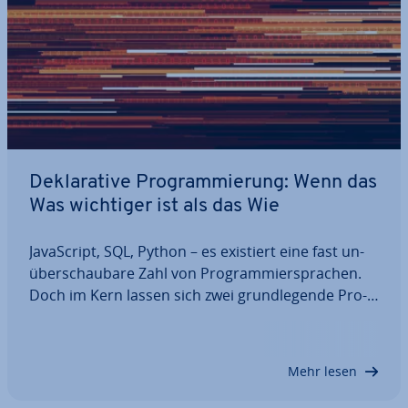
De­kla­ra­ti­ve Pro­gram­mie­rung: Wenn das
Was wichtiger ist als das Wie
Ja­va­Script, SQL, Python – es existiert eine fast un­
über­schau­ba­re Zahl von Pro­gram­mier­spra­chen.
Doch im Kern lassen sich zwei grund­le­gen­de Pro­
gram­mier­pa­ra­dig­men ausmachen: im­pe­ra­ti­ve und
de­kla­ra­ti­ve Pro­gram­mie­rung. Letztere folgt der
grund­sätz­li­chen Frage: Was soll das Programm…
Mehr lesen