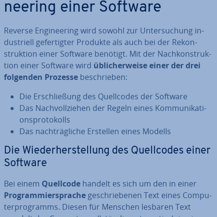
nee­ring einer Software
Reverse En­gi­nee­ring wird sowohl zur Un­ter­su­chung in­
dus­tri­ell ge­fer­tig­ter Produkte als auch bei der Re­kon­
struk­ti­on einer Software benötigt. Mit der Nach­kon­struk­
ti­on einer Software wird
üb­li­cher­wei­se einer der drei
folgenden Prozesse
be­schrie­ben:
Die Er­schlie­ßung des Quell­codes der Software
Das
Nach­voll­zie­hen der Regeln eines Kom­mu­ni­ka­ti­
ons­pro­to­kolls
Das
nach­träg­li­che Erstellen eines Modells
Die Wie­der­her­stel­lung des Quell­codes einer
Software
Bei einem
Quellcode
handelt es sich um den in einer
Pro­gram­mier­spra­che
ge­schrie­be­nen Text eines Com­pu­
ter­pro­gramms. Diesen für Menschen lesbaren Text