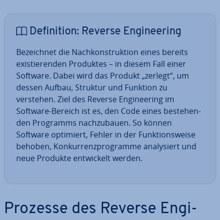
De­fi­ni­ti­on: Reverse En­gi­nee­ring
Be­zeich­net die Nach­kon­struk­ti­on eines bereits
exis­tie­ren­den Produktes – in diesem Fall einer
Software. Dabei wird das Produkt „zerlegt“, um
dessen Aufbau, Struktur und Funktion zu
verstehen. Ziel des Reverse En­gi­nee­ring im
Software-Bereich ist es, den Code eines be­stehen­
den Programms nach­zu­bau­en. So können
Software optimiert, Fehler in der Funk­ti­ons­wei­se
behoben, Kon­kur­renz­pro­gram­me ana­ly­siert und
neue Produkte ent­wi­ckelt werden.
Prozesse des Reverse En­gi­