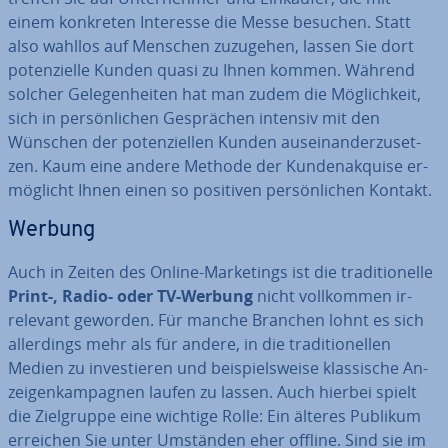
einem konkreten Interesse die Messe besuchen. Statt
also wahllos auf Menschen zuzugehen, lassen Sie dort
po­ten­zi­el­le Kunden quasi zu Ihnen kommen. Während
solcher Ge­le­gen­hei­ten hat man zudem die Mög­lich­keit,
sich in per­sön­li­chen Ge­sprä­chen intensiv mit den
Wünschen der po­ten­zi­el­len Kunden aus­ein­an­der­zu­set­
zen. Kaum eine andere Methode der Kun­den­ak­qui­se er­
mög­licht Ihnen einen so positiven per­sön­li­chen Kontakt.
Werbung
Auch in Zeiten des Online-Mar­ke­tings ist die tra­di­tio­nel­le
Print-, Radio- oder TV-Werbung
nicht voll­kom­men ir­
rele­vant geworden. Für manche Branchen lohnt es sich
al­ler­dings mehr als für andere, in die tra­di­tio­nel­len
Medien zu in­ves­tie­ren und bei­spiels­wei­se klas­si­sche An­
zei­gen­kam­pa­gnen laufen zu lassen. Auch hierbei spielt
die Ziel­grup­pe eine wichtige Rolle: Ein älteres Publikum
erreichen Sie unter Umständen eher offline. Sind sie im