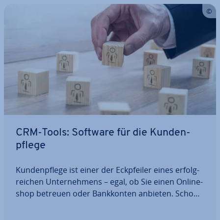
CRM-Tools: Software für die Kun­den­
pfle­ge
Kun­den­pfle­ge ist einer der Eck­pfei­ler eines er­folg­
rei­chen Un­ter­neh­mens – egal, ob Sie einen On­line­
shop betreuen oder Bank­kon­ten anbieten. Schon
kleinere Firmen können dies­be­züg­lich von der
Nutzung eines CRM-Tools pro­fi­tie­ren, mit dem sich