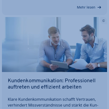
die Daten der Kunden bzw. Käufer schnell…
Mehr lesen
Kun­den­kom­mu­ni­ka­ti­on: Pro­fes­sio­nell
auftreten und effizient arbeiten
Klare Kun­den­kom­mu­ni­ka­ti­on schafft Vertrauen,
ver­hin­dert Miss­ver­ständ­nis­se und stärkt die Kun­