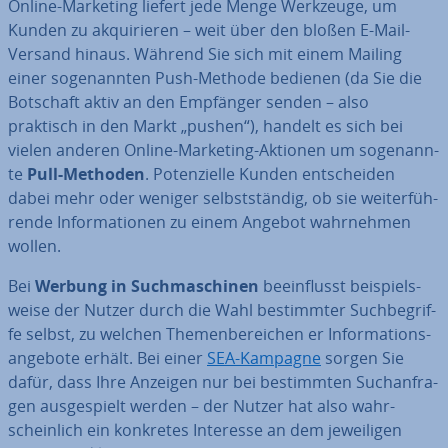
Online-Marketing liefert jede Menge Werkzeuge, um
Kunden zu ak­qui­rie­ren – weit über den bloßen E-Mail-
Versand hinaus. Während Sie sich mit einem Mailing
einer so­ge­nann­ten Push-Methode bedienen (da Sie die
Botschaft aktiv an den Empfänger senden – also
praktisch in den Markt „pushen“), handelt es sich bei
vielen anderen Online-Marketing-Aktionen um so­ge­nann­
te
Pull-Methoden
. Po­ten­zi­el­le Kunden ent­schei­den
dabei mehr oder weniger selbst­stän­dig, ob sie wei­ter­füh­
ren­de In­for­ma­tio­nen zu einem Angebot wahr­neh­men
wollen.
Bei
Werbung in Such­ma­schi­nen
be­ein­flusst bei­spiels­
wei­se der Nutzer durch die Wahl be­stimm­ter Such­be­grif­
fe selbst, zu welchen The­men­be­rei­chen er In­for­ma­ti­ons­
an­ge­bo­te erhält. Bei einer
SEA-Kampagne
sorgen Sie
dafür, dass Ihre Anzeigen nur bei be­stimm­ten Such­an­fra­
gen aus­ge­spielt werden – der Nutzer hat also wahr­
schein­lich ein konkretes Interesse an dem je­wei­li­gen