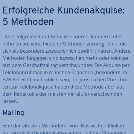
Er­folg­rei­che Kun­den­ak­qui­se:
5 Methoden
Um er­folg­reich Kunden zu ak­qui­rie­ren, können Un­ter­
neh­men auf ver­schie­de­ne Methoden zu­rück­grei­fen, die
sich als besonders zweck­dien­lich bewährt haben. Andere
Methoden hingegen sind in­zwi­schen mehr oder weniger
aus dem Ge­schäfts­all­tag ver­schwun­den: Die Akquise per
Te­le­fon­an­ruf mag in manchen Branchen (besonders im
B2B-Bereich) noch üblich sein, die ju­ris­ti­schen Vor­schrif­
ten zur Te­le­fon­ak­qui­se haben diese Methode aber aus
dem Re­per­toire der meisten Verkäufer ver­schwin­den
lassen.
Mailing
Eine der ältesten Methoden – vom klas­si­schen Klin­ken­
put­zen viel­leicht einmal abgesehen – ist das Versenden