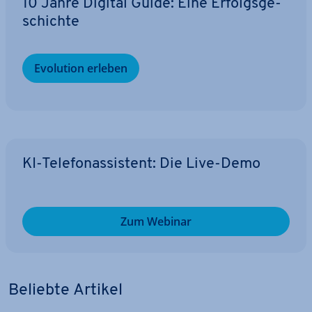
10 Jahre Digital Guide: Eine Er­folgs­ge­
schich­te
Evolution erleben
KI-Te­le­fon­as­sis­tent: Die Live-Demo
Zum Webinar
Beliebte Artikel