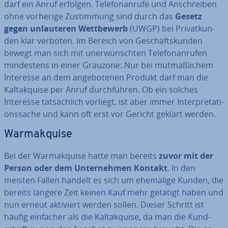
darf ein Anruf erfolgen. Te­le­fon­an­ru­fe und An­schrei­ben
ohne vorherige Zu­stim­mung sind durch das
Gesetz
gegen un­lau­te­ren Wett­be­werb
(UWGP) bei Pri­vat­kun­
den klar verboten. Im Bereich von Ge­schäfts­kun­den
bewegt man sich mit un­er­wünsch­ten Te­le­fon­an­ru­fen
min­des­tens in einer Grauzone: Nur bei mut­maß­li­chem
Interesse an dem an­ge­bo­te­nen Produkt darf man die
Kalt­ak­qui­se per Anruf durch­füh­ren. Ob ein solches
Interesse tat­säch­lich vorliegt, ist aber immer In­ter­pre­ta­ti­
ons­sa­che und kann oft erst vor Gericht geklärt werden.
Warmak­qui­se
Bei der Warmak­qui­se hatte man bereits
zuvor mit der
Person oder dem Un­ter­neh­men Kontakt
. In den
meisten Fällen handelt es sich um ehemalige Kunden, die
bereits längere Zeit keinen Kauf mehr getätigt haben und
nun erneut aktiviert werden sollen. Dieser Schritt ist
häufig einfacher als die Kalt­ak­qui­se, da man die Kund­