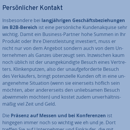
Per­sön­li­cher Kontakt
Ins­be­son­de­re bei
lang­jäh­ri­gen Ge­schäfts­be­zie­hun­gen
im B2B-Bereich
ist eine per­sön­li­che Kun­den­ak­qui­se sehr
wichtig. Damit ein Business-Partner hohe Summen in Ihr
Produkt oder Ihre Dienst­leis­tung in­ves­tiert, muss er
nicht nur von dem Angebot sondern auch von dem Un­
ter­neh­men als Ganzes überzeugt sein. In­zwi­schen kaum
noch üblich ist der un­an­ge­kün­dig­te Besuch eines Ver­tre­
ters. Klin­ken­put­zen, also der un­auf­ge­for­der­te Besuch
des Ver­käu­fers, bringt po­ten­zi­el­le Kunden oft in eine un­
an­ge­neh­me Situation (wenn sie ei­ner­seits höflich sein
möchten, aber an­de­rer­seits den un­lieb­sa­men Besuch
abwimmeln möchten) und kostet zudem un­ver­hält­nis­
mä­ßig viel Zeit und Geld.
Die
Präsenz auf Messen und bei Kon­fe­ren­zen
ist
hingegen immer noch so wichtig wie eh und je. Dort
treffen Sie auf Un­ter­neh­mer und Einkäufer, die mit