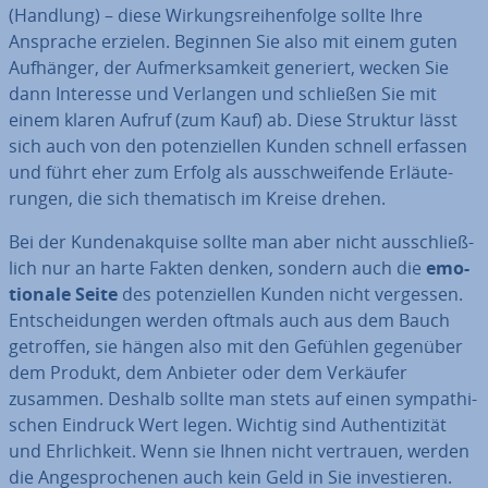
(Handlung) – diese Wir­kungs­rei­hen­fol­ge sollte Ihre
Ansprache erzielen. Beginnen Sie also mit einem guten
Aufhänger, der Auf­merk­sam­keit generiert, wecken Sie
dann Interesse und Verlangen und schließen Sie mit
einem klaren Aufruf (zum Kauf) ab. Diese Struktur lässt
sich auch von den po­ten­zi­el­len Kunden schnell erfassen
und führt eher zum Erfolg als aus­schwei­fen­de Er­läu­te­
run­gen, die sich the­ma­tisch im Kreise drehen.
Bei der Kun­den­ak­qui­se sollte man aber nicht aus­schließ­
lich nur an harte Fakten denken, sondern auch die
emo­
tio­na­le Seite
des po­ten­zi­el­len Kunden nicht vergessen.
Ent­schei­dun­gen werden oftmals auch aus dem Bauch
getroffen, sie hängen also mit den Gefühlen gegenüber
dem Produkt, dem Anbieter oder dem Verkäufer
zusammen. Deshalb sollte man stets auf einen sym­pa­thi­
schen Eindruck Wert legen. Wichtig sind Au­then­ti­zi­tät
und Ehr­lich­keit. Wenn sie Ihnen nicht vertrauen, werden
die An­ge­spro­che­nen auch kein Geld in Sie in­ves­tie­ren.