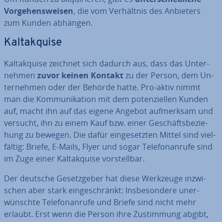
Vor­ge­hens­wei­sen
, die vom Ver­hält­nis des Anbieters
zum Kunden abhängen.
Kalt­ak­qui­se
Kalt­ak­qui­se zeichnet sich dadurch aus, dass das Un­ter­
neh­men
zuvor keinen Kontakt
zu der Person, dem Un­
ter­neh­men oder der Behörde hatte. Pro-aktiv nimmt
man die Kom­mu­ni­ka­ti­on mit dem po­ten­zi­el­len Kunden
auf, macht ihn auf das eigene Angebot auf­merk­sam und
versucht, ihn zu einem Kauf bzw. einer Ge­schäfts­be­zie­
hung zu bewegen. Die dafür ein­ge­setz­ten Mittel sind viel­
fäl­tig: Briefe, E-Mails, Flyer und sogar Te­le­fon­an­ru­fe sind
im Zuge einer Kalt­ak­qui­se vor­stell­bar.
Der deutsche Ge­setz­ge­ber hat diese Werkzeuge in­zwi­
schen aber stark ein­ge­schränkt: Ins­be­son­de­re un­er­
wünsch­te Te­le­fon­an­ru­fe und Briefe sind nicht mehr
erlaubt. Erst wenn die Person ihre Zu­stim­mung abgibt,