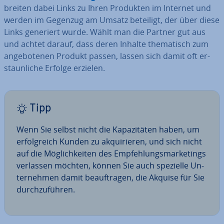
brei­ten dabei Links zu Ihren Produkten im Internet und
werden im Gegenzug am Umsatz beteiligt, der über diese
Links generiert wurde. Wählt man die Partner gut aus
und achtet darauf, dass deren Inhalte the­ma­tisch zum
an­ge­bo­te­nen Produkt passen, lassen sich damit oft er­
staun­li­che Erfolge erzielen.
Tipp
Wenn Sie selbst nicht die Ka­pa­zi­tä­ten haben, um
er­folg­reich Kunden zu ak­qui­rie­ren, und sich nicht
auf die Mög­lich­kei­ten des Emp­feh­lungs­mar­ke­tings
verlassen möchten, können Sie auch spezielle Un­
ter­neh­men damit be­auf­tra­gen, die Akquise für Sie
durch­zu­füh­ren.