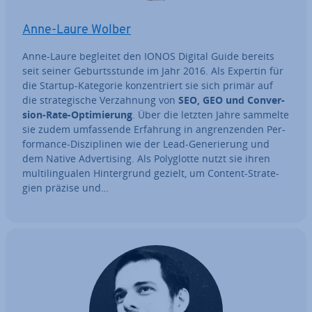
Anne-Laure Wolber
Anne-Laure begleitet den IONOS Digital Guide bereits
seit seiner Ge­burts­stun­de im Jahr 2016. Als Expertin für
die Startup-Kategorie kon­zen­triert sie sich primär auf
die stra­te­gi­sche Ver­zah­nung von
SEO, GEO und Con­ver­
si­on-Rate-Op­ti­mie­rung
. Über die letzten Jahre sammelte
sie zudem um­fas­sen­de Erfahrung in an­gren­zen­den Per­
for­mance-Dis­zi­pli­nen wie der Lead-Ge­ne­rie­rung und
dem Native Ad­ver­ti­sing. Als Po­ly­glot­te nutzt sie ihren
mul­ti­l­in­gua­len Hin­ter­grund gezielt, um Content-Stra­te­
gien präzise und…