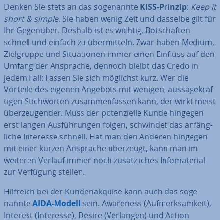
Denken Sie stets an das so­ge­nann­te
KISS-Prinzip
:
Keep it
short & simple
. Sie haben wenig Zeit und dasselbe gilt für
Ihr Gegenüber. Deshalb ist es wichtig, Bot­schaf­ten
schnell und einfach zu über­mit­teln. Zwar haben Medium,
Ziel­grup­pe und Si­tua­tio­nen immer einen Einfluss auf den
Umfang der Ansprache, dennoch bleibt das Credo in
jedem Fall: Fassen Sie sich möglichst kurz. Wer die
Vorteile des eigenen Angebots mit wenigen, aus­sa­ge­kräf­
ti­gen Stich­wor­ten zu­sam­men­fas­sen kann, der wirkt meist
über­zeu­gen­der. Muss der po­ten­zi­el­le Kunde hingegen
erst langen Aus­füh­run­gen folgen, schwindet das an­fäng­
li­che Interesse schnell. Hat man den Anderen hingegen
mit einer kurzen Ansprache überzeugt, kann man im
weiteren Verlauf immer noch zu­sätz­li­ches In­fo­ma­te­ri­al
zur Verfügung stellen.
Hilfreich bei der Kun­den­ak­qui­se kann auch das so­ge­
nann­te
AIDA-Modell
sein. Awareness (Auf­merk­sam­keit),
Interest (Interesse), Desire (Verlangen) und Action