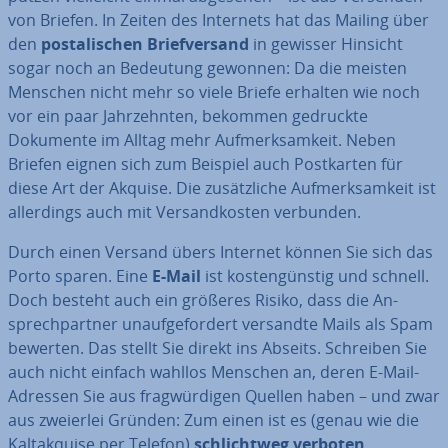
von Briefen. In Zeiten des Internets hat das Mailing über
den
pos­ta­li­schen Brief­ver­sand
in gewisser Hinsicht
sogar noch an Bedeutung gewonnen: Da die meisten
Menschen nicht mehr so viele Briefe erhalten wie noch
vor ein paar Jahr­zehn­ten, bekommen gedruckte
Dokumente im Alltag mehr Auf­merk­sam­keit. Neben
Briefen eignen sich zum Beispiel auch Post­kar­ten für
diese Art der Akquise. Die zu­sätz­li­che Auf­merk­sam­keit ist
al­ler­dings auch mit Ver­sand­kos­ten verbunden.
Durch einen Versand übers Internet können Sie sich das
Porto sparen. Eine
E-Mail
ist kos­ten­güns­tig und schnell.
Doch besteht auch ein größeres Risiko, dass die An­
sprech­part­ner un­auf­ge­for­dert versandte Mails als Spam
bewerten. Das stellt Sie direkt ins Abseits. Schreiben Sie
auch nicht einfach wahllos Menschen an, deren E-Mail-
Adressen Sie aus frag­wür­di­gen Quellen haben – und zwar
aus zweierlei Gründen: Zum einen ist es (genau wie die
Kalt­ak­qui­se per Telefon)
schlicht­weg verboten
.