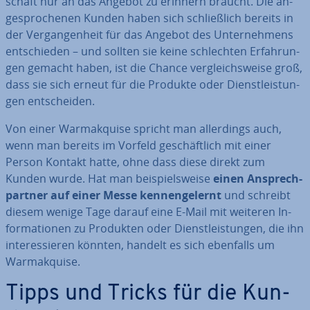
schaft nur an das Angebot zu erinnern braucht. Die an­
ge­spro­che­nen Kunden haben sich schließ­lich bereits in
der Ver­gan­gen­heit für das Angebot des Un­ter­neh­mens
ent­schie­den – und sollten sie keine schlech­ten Er­fah­run­
gen gemacht haben, ist die Chance ver­gleichs­wei­se groß,
dass sie sich erneut für die Produkte oder Dienst­leis­tun­
gen ent­schei­den.
Von einer Warmak­qui­se spricht man al­ler­dings auch,
wenn man bereits im Vorfeld ge­schäft­lich mit einer
Person Kontakt hatte, ohne dass diese direkt zum
Kunden wurde. Hat man bei­spiels­wei­se
einen An­sprech­
part­ner auf einer Messe ken­nen­ge­lernt
und schreibt
diesem wenige Tage darauf eine E-Mail mit weiteren In­
for­ma­tio­nen zu Produkten oder Dienst­leis­tun­gen, die ihn
in­ter­es­sie­ren könnten, handelt es sich ebenfalls um
Warmak­qui­se.
Tipps und Tricks für die Kun­