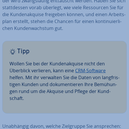
der wird zwangs­läu­fig ent­täuscht werden. Haben Sie sich
statt­des­sen vorab überlegt, wie viele Res­sour­cen Sie für
die Kun­den­ak­qui­se freigeben können, und einen Ar­beits­
plan erstellt, stehen die Chancen für einen kon­ti­nu­ier­li­
chen Kun­den­wachs­tum gut.
Tipp
Wollen Sie bei der Kun­den­ak­qui­se nicht den
Überblick verlieren, kann eine
CRM-Software
helfen. Mit ihr verwalten Sie die Daten von lang­fris­
ti­gen Kunden und do­ku­men­tie­ren Ihre Be­mü­hun­
gen rund um die Akquise und Pflege der Kund­
schaft.
Un­ab­hän­gig davon, welche Ziel­grup­pe Sie an­spre­chen: