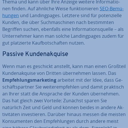
Thema und kann über Ihre Anzeige weitere In­for­ma­tio­
nen finden. Auf ähnliche Weise funk­tio­nie­ren
SEO-Be­mü­
hun­gen
und Landing­pa­ges. Letztere sind für po­ten­zi­el­le
Kunden, die über Such­ma­schi­nen nach be­stimm­ten
Begriffen suchen, ebenfalls eine In­for­ma­ti­ons­quel­le – als
Un­ter­neh­mer kann man solche Landing­pa­ges zudem für
gut plat­zier­te Kauf­bot­schaf­ten nutzen.
Passive Kun­den­ak­qui­se
Wenn man es geschickt anstellt, kann man einen Großteil
Kun­den­ak­qui­se von Dritten über­neh­men lassen. Das
Emp­feh­lungs­mar­ke­ting
arbeitet mit der Idee, dass Ge­
schäfts­part­ner Sie wei­ter­emp­feh­len und damit praktisch
an Ihrer statt die Ansprache der Kunden über­neh­men.
Das hat gleich zwei Vorteile: Zunächst sparen Sie
natürlich Zeit und Geld und können beides in andere Ak­
ti­vi­tä­ten in­ves­tie­ren. Darüber hinaus messen die meisten
Kon­su­men­ten den Emp­feh­lun­gen durch andere meist