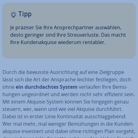
Tipp
Je präziser Sie Ihre An­sprech­part­ner auswählen,
desto geringer sind Ihre Streu­ver­lus­te. Das macht
Ihre Kun­den­ak­qui­se wiederum rentabler.
Durch die bewusste Aus­rich­tung auf eine Ziel­grup­pe
lässt sich die Art der Ansprache leichter festlegen, doch
ohne
ein durch­dach­tes System
verlaufen Ihre Be­mü­
hun­gen un­ge­ord­net und werden nicht sehr effizient sein.
Mit einem Akquise-System können Sie hingegen genau
steuern, wer, wann und wie viel Akquise durch­führt.
Dabei ist in erster Linie Kon­ti­nui­tät aus­schlag­ge­bend:
Wer mal mehr, mal weniger Be­mü­hun­gen in die Kun­den­
ak­qui­se in­ves­tiert und dabei ohne richtigen Plan vorgeht,