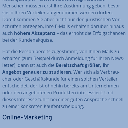
Menschen müssen erst Ihre Zu­stim­mung geben, bevor
sie in Ihren Verteiler auf­ge­nom­men werden dürfen.
Damit kommen Sie aber nicht nur den ju­ris­ti­schen Vor­
schrif­ten entgegen, Ihre E-Mails erhalten darüber hinaus
auch
höhere Akzeptanz
– das erhöht die Er­folgs­chan­cen
bei der Kun­den­ak­qui­se.
Hat die Person bereits zu­ge­stimmt, von Ihnen Mails zu
erhalten (zum Beispiel durch Anmeldung für Ihren News­
let­ter), dann ist auch die
Be­reit­schaft größer, Ihr
Angebot genauer zu studieren
. Wer sich als Ver­brau­
cher oder Ge­schäfts­kun­de für einen solchen Verteiler
ent­schei­det, der ist ohnehin bereits am Un­ter­neh­men
oder den an­ge­bo­te­nen Produkten in­ter­es­siert. Und
dieses Interesse führt bei einer guten Ansprache schnell
zu einer konkreten Kauf­ent­schei­dung.
Online-Marketing