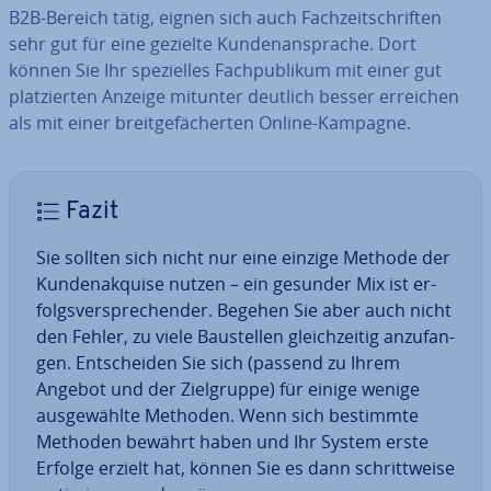
B2B-Bereich tätig, eignen sich auch Fach­zeit­schrif­ten
sehr gut für eine gezielte Kun­den­an­spra­che. Dort
können Sie Ihr spe­zi­el­les Fach­pu­bli­kum mit einer gut
plat­zier­ten Anzeige mitunter deutlich besser erreichen
als mit einer breit­ge­fä­cher­ten Online-Kampagne.
Fazit
Sie sollten sich nicht nur eine einzige Methode der
Kun­den­ak­qui­se nutzen – ein gesunder Mix ist er­
folgs­ver­spre­chen­der. Begehen Sie aber auch nicht
den Fehler, zu viele Bau­stel­len gleich­zei­tig an­zu­fan­
gen. Ent­schei­den Sie sich (passend zu Ihrem
Angebot und der Ziel­grup­pe) für einige wenige
aus­ge­wähl­te Methoden. Wenn sich bestimmte
Methoden bewährt haben und Ihr System erste
Erfolge erzielt hat, können Sie es dann schritt­wei­se