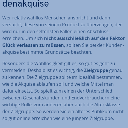
den­ak­qui­se
Wer relativ wahllos Menschen anspricht und dann
versucht, diese von seinem Produkt zu über­zeu­gen, der
wird nur in den sel­tens­ten Fällen einen Abschluss
erreichen. Um sich
nicht aus­schließ­lich auf den Faktor
Glück verlassen zu müssen
, sollten Sie bei der Kun­den­
ak­qui­se bestimmte Grund­sät­ze beachten.
Besonders die Wahl­lo­sig­keit gilt es, so gut es geht zu
vermeiden. Deshalb ist es wichtig, die
Ziel­grup­pe
genau
zu kennen. Die Ziel­grup­pe sollte im Idealfall bestimmen,
wie die Akquise ablaufen soll und welche Mittel man
dafür einsetzt. So spielt zum einen der Un­ter­schied
zwischen Ge­schäfts­kun­den und End­ver­brau­chern eine
wichtige Rolle, zum anderen aber auch die Al­ters­klas­se
der Ziel­grup­pe. So werden Sie ein älteres Publikum nicht
so gut online erreichen wie eine jüngere Ziel­grup­pe.