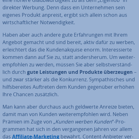
eine höhere Glaub­wür­dig­keit zu als dem „Eigenlob“ in
direkter Werbung. Denn dass ein Un­ter­neh­men sein
eigenes Produkt anpreist, ergibt sich allein schon aus
wirt­schaft­li­cher Not­wen­dig­keit.
Haben aber auch andere gute Er­fah­run­gen mit Ihrem
Angebot gemacht und sind bereit, aktiv dafür zu werben,
er­leich­tert das die Kun­den­ak­qui­se enorm. In­ter­es­sier­te
kommen dann auf Sie zu, statt an­ders­her­um. Um wei­ter­
emp­foh­len zu werden, müssen Sie aber selbst­ver­ständ­
lich durch
gute Leis­tun­gen und Produkte über­zeu­gen
–
und zwar stärker als die Kon­kur­renz. Sym­pa­thi­sches und
hilfs­be­rei­tes Auftreten dem Kunden gegenüber erhöhen
Ihre Chancen zu­sätz­lich.
Man kann aber durchaus auch geldwerte Anreize bieten,
damit man von Kunden wei­ter­emp­foh­len wird. Neben
Prämien im Zuge von „
Kunden werben Kunden
“-Pro­
gram­men hat sich in den ver­gan­ge­nen Jahren vor allem
das
Affiliate-Marketing
bewährt. Content-Anbieter ver­