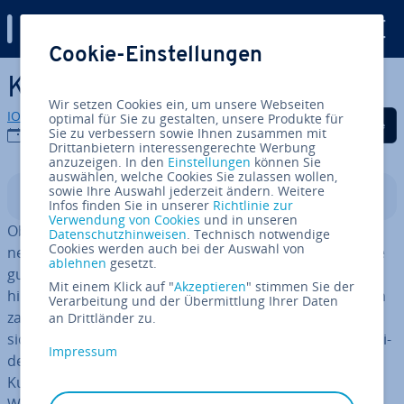
Digital Guide
Cookie-Einstellungen
Zum Haupt­in­halt springen
Kun­den­ak­qui­se
Wir setzen Cookies ein, um unsere Webseiten
IONOS Redaktion
optimal für Sie zu gestalten, unsere Produkte für
Auf Facebook teilen
Auf Twitter teilen
Auf LinkedIn tei
Sie zu verbessern sowie Ihnen zusammen mit
10.11.2022
Drittanbietern interessengerechte Werbung
anzuzeigen. In den
Einstellungen
können Sie
auswählen, welche Cookies Sie zulassen wollen,
sowie Ihre Auswahl jederzeit ändern. Weitere
In­halts­ver­zeich­nis
Infos finden Sie in unserer
Richtlinie zur
Verwendung von Cookies
und in unseren
Ob Selbst­stän­di­ge, Free­lan­cer, KMU oder große Un­ter­
Datenschutzhinweisen
. Technisch notwendige
Cookies werden auch bei der Auswahl von
neh­men – alle stehen vor demselben Problem: Egal, wie
ablehnen
gesetzt.
gut das Angebot ist, wie innovativ das Produkt oder wie
Mit einem Klick auf "
Akzeptieren
" stimmen Sie der
hilfreich die Dienst­leis­tung gestaltet wurde – es müssen
Verarbeitung und der Übermittlung Ihrer Daten
zah­lungs­be­rei­te Kunden gefunden werden, damit man
an Drittländer zu.
sich am Markt eta­blie­ren kann. Kun­den­ak­qui­se ent­schei­
Impressum
det über Erfolg oder Miss­erfolg eines Projekts. Da
Kunden zu ak­qui­rie­ren im Ge­schäfts­le­ben von solcher