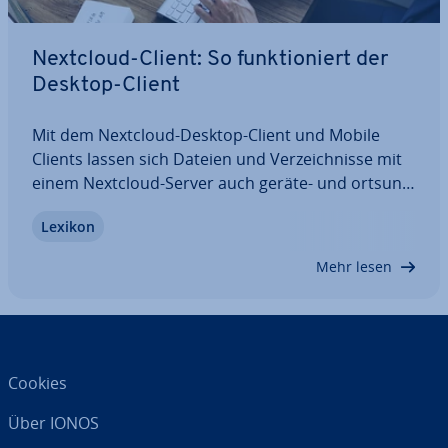
Nextcloud-Client: So funk­tio­niert der
Desktop-Client
Mit dem Nextcloud-Desktop-Client und Mobile
Clients lassen sich Dateien und Ver­zeich­nis­se mit
einem Nextcloud-Server auch geräte- und orts­un­
ab­hän­gig nutzen. Die In­stal­la­ti­on des Nextcloud-
Lexikon
Clients erfolgt bereits in nur wenigen Minuten und
sorgt für mehr Fle­xi­bi­li­tät mit…
Mehr lesen
Cookies
Über IONOS