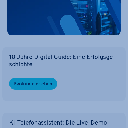
10 Jahre Digital Guide: Eine Er­folgs­ge­
schich­te
Evolution erleben
KI-Te­le­fon­as­sis­tent: Die Live-Demo