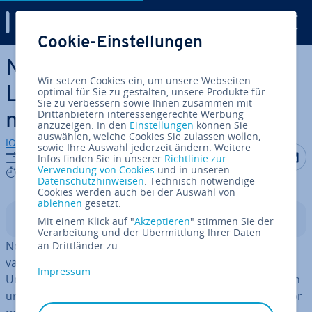
Digital Guide
Cookie-Einstellungen
Zum Haupt­in­halt springen
Nextcloud Logging: Welche
Wir setzen Cookies ein, um unsere Webseiten
Logs gibt es und wie öffnet
optimal für Sie zu gestalten, unsere Produkte für
Sie zu verbessern sowie Ihnen zusammen mit
Drittanbietern interessengerechte Werbung
man sie?
anzuzeigen. In den
Einstellungen
können Sie
auswählen, welche Cookies Sie zulassen wollen,
IONOS Redaktion
sowie Ihre Auswahl jederzeit ändern. Weitere
Auf Facebo
Auf Tw
A
20.03.2025
Infos finden Sie in unserer
Richtlinie zur
Verwendung von Cookies
und in unseren
4 mins
Datenschutzhinweisen
. Technisch notwendige
Cookies werden auch bei der Auswahl von
ablehnen
gesetzt.
In­halts­ver­zeich­nis
Mit einem Klick auf "
Akzeptieren
" stimmen Sie der
Verarbeitung und der Übermittlung Ihrer Daten
Nextcloud Logging erfasst und do­ku­men­tiert alle re­le­
an Drittländer zu.
van­ten Er­eig­nis­se und Prozesse innerhalb Ihrer Cloud-
Impressum
Umgebung, um den Status des Systems zu kon­trol­lie­ren
und mögliche Fehler früh­zei­tig zu erkennen. Wo die In­for­