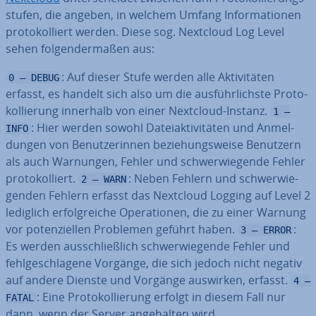
stu­fen, die angeben, in welchem Umfang In­for­ma­tio­nen
pro­to­kol­liert werden. Diese sog. Nextcloud Log Level
sehen fol­gen­der­ma­ßen aus:
: Auf dieser Stufe werden alle Ak­ti­vi­tä­ten
0 – DEBUG
erfasst, es handelt sich also um die aus­führ­lichs­te Pro­to­
kol­lie­rung innerhalb von einer Nextcloud-Instanz.
1 –
: Hier werden sowohl Da­tei­ak­ti­vi­tä­ten und An­mel­
INFO
dun­gen von Be­nut­ze­rin­nen be­zie­hungs­wei­se Benutzern
als auch Warnungen, Fehler und schwer­wie­gen­de Fehler
pro­to­kol­liert.
: Neben Fehlern und schwer­wie­
2 – WARN
gen­den Fehlern erfasst das Nextcloud Logging auf Level 2
lediglich er­folg­rei­che Ope­ra­tio­nen, die zu einer Warnung
vor po­ten­zi­el­len Problemen geführt haben.
:
3 – ERROR
Es werden aus­schließ­lich schwer­wie­gen­de Fehler und
fehl­ge­schla­ge­ne Vorgänge, die sich jedoch nicht negativ
auf andere Dienste und Vorgänge auswirken, erfasst.
4 –
: Eine Pro­to­kol­lie­rung erfolgt in diesem Fall nur
FATAL
dann, wenn der Server an­ge­hal­ten wird.