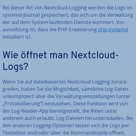
Bei dieser Art von Nextcloud-Logging werden die Logs im
systemd-Journal ge­spei­chert, das sich um die Ver­wal­tung
der auf dem System laufenden Dienste kümmert. Vor­
aus­set­zung ist, dass die PHP-Er­wei­te­rung
php-systemd
in­stal­liert ist.
Wie öffnet man Nextcloud-
Logs?
Wenn Sie auf da­tei­ba­sier­tes Nextcloud Logging zu­rück­
grei­fen, haben Sie die Mög­lich­keit, sämtliche Log-Daten
un­kom­pli­ziert über die Ver­wal­tungs­ein­stel­lun­gen (unter
„Pro­to­kol­lie­rung“) ein­zu­se­hen. Diese Funktion wird von
der Log-Reader-App be­reit­ge­stellt, die Ihnen unter
anderem auch erlaubt, Log-Dateien her­un­ter­zu­la­den. Bei
den anderen Logging-Optionen lassen sich die Logs per
Text­edi­tor und/oder über die Kom­man­do­zei­le öffnen.