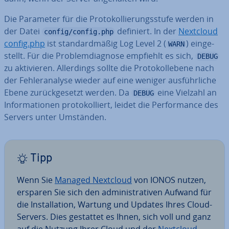
Die Parameter für die Pro­to­kol­lie­rungs­stu­fe werden in
der Datei
definiert. In der
Nextcloud
config/config.php
config.php
ist stan­dard­mä­ßig Log Level 2 (
) ein­ge­
WARN
stellt. Für die Pro­blem­dia­gno­se empfiehlt es sich,
DEBUG
zu ak­ti­vie­ren. Al­ler­dings sollte die Pro­to­koll­ebe­ne nach
der Feh­ler­ana­ly­se wieder auf eine weniger aus­führ­li­che
Ebene zu­rück­ge­setzt werden. Da
eine Vielzahl an
DEBUG
In­for­ma­tio­nen pro­to­kol­liert, leidet die Per­for­mance des
Servers unter Umständen.
Tipp
Wenn Sie
Managed Nextcloud
von IONOS nutzen,
ersparen Sie sich den ad­mi­nis­tra­ti­ven Aufwand für
die In­stal­la­ti­on, Wartung und Updates Ihres Cloud-
Servers. Dies gestattet es Ihnen, sich voll und ganz