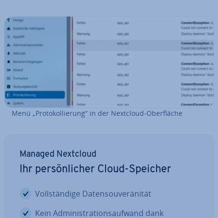
Menü „Pro­to­kol­lie­rung“ in der Nextcloud-Ober­flä­che
Managed Nextcloud
Ihr per­sön­li­cher Cloud-Speicher
Voll­stän­di­ge Da­ten­sou­ve­rä­ni­tät
Kein Ad­mi­nis­tra­ti­ons­auf­wand dank