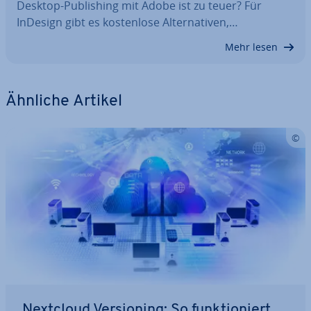
Desktop-Pu­bli­shing mit Adobe ist zu teuer? Für
InDesign gibt es kos­ten­lo­se Al­ter­na­ti­ven,…
Mehr lesen
Ähnliche Artikel
Nextcloud Ver­sio­ning: So funk­tio­niert