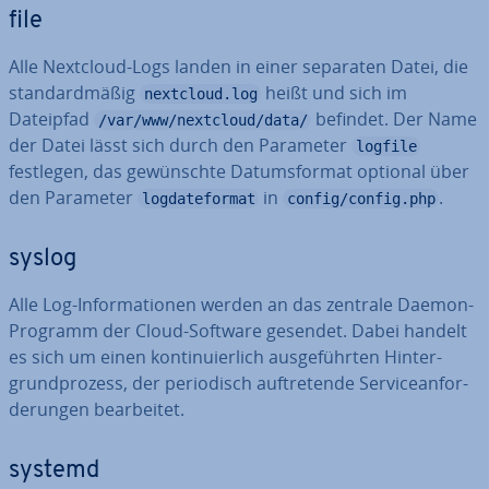
file
Alle Nextcloud-Logs landen in einer separaten Datei, die
stan­dard­mä­ßig
heißt und sich im
nextcloud.log
Dateipfad
befindet. Der Name
/var/www/nextcloud/data/
der Datei lässt sich durch den Parameter
logfile
festlegen, das ge­wünsch­te Da­tums­for­mat optional über
den Parameter
in
.
logdateformat
config/config.php
syslog
Alle Log-In­for­ma­tio­nen werden an das zentrale Daemon-
Programm der Cloud-Software gesendet. Dabei handelt
es sich um einen kon­ti­nu­ier­lich aus­ge­führ­ten Hin­ter­
grund­pro­zess, der pe­ri­odisch auf­tre­ten­de Ser­vice­an­for­
de­run­gen be­ar­bei­tet.
systemd