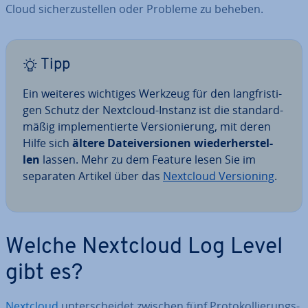
Cloud si­cher­zu­stel­len oder Probleme zu beheben.
Tipp
Ein weiteres wichtiges Werkzeug für den lang­fris­ti­
gen Schutz der Nextcloud-Instanz ist die stan­dard­
mä­ßig im­ple­men­tier­te Ver­sio­nie­rung, mit deren
Hilfe sich
ältere Da­tei­ver­sio­nen wie­der­her­stel­
len
lassen. Mehr zu dem Feature lesen Sie im
separaten Artikel über das
Nextcloud Ver­sio­ning
.
Welche Nextcloud Log Level
gibt es?
Nextcloud
un­ter­schei­det zwischen fünf Pro­to­kol­lie­rungs­