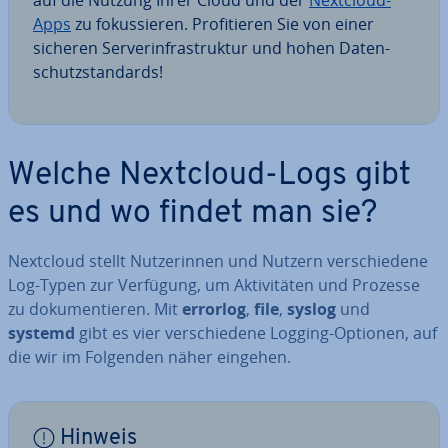
auf die Nutzung Ihrer Cloud und der
Nextcloud-
Apps
zu fo­kus­sie­ren. Pro­fi­tie­ren Sie von einer
sicheren Ser­ver­in­fra­struk­tur und hohen Da­ten­
schutz­stan­dards!
Welche Nextcloud-Logs gibt
es und wo findet man sie?
Nextcloud stellt Nut­ze­rin­nen und Nutzern ver­schie­de­ne
Log-Typen zur Verfügung, um Ak­ti­vi­tä­ten und Prozesse
zu do­ku­men­tie­ren. Mit
errorlog
,
file
,
syslog
und
systemd
gibt es vier ver­schie­de­ne Logging-Optionen, auf
die wir im Folgenden näher eingehen.
Hinweis