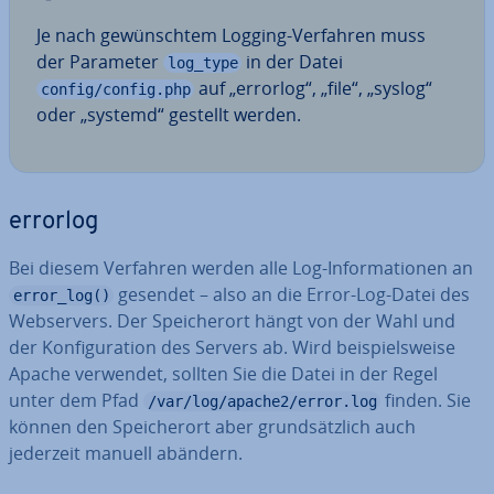
Je nach ge­wünsch­tem Logging-Verfahren muss
der Parameter
in der Datei
log_type
auf „errorlog“, „file“, „syslog“
config/config.php
oder „systemd“ gestellt werden.
errorlog
Bei diesem Verfahren werden alle Log-In­for­ma­tio­nen an
gesendet – also an die Error-Log-Datei des
error_log()
Web­ser­vers. Der Spei­cher­ort hängt von der Wahl und
der Kon­fi­gu­ra­ti­on des Servers ab. Wird bei­spiels­wei­se
Apache verwendet, sollten Sie die Datei in der Regel
unter dem Pfad
finden. Sie
/var/log/apache2/error.log
können den Spei­cher­ort aber grund­sätz­lich auch
jederzeit manuell abändern.