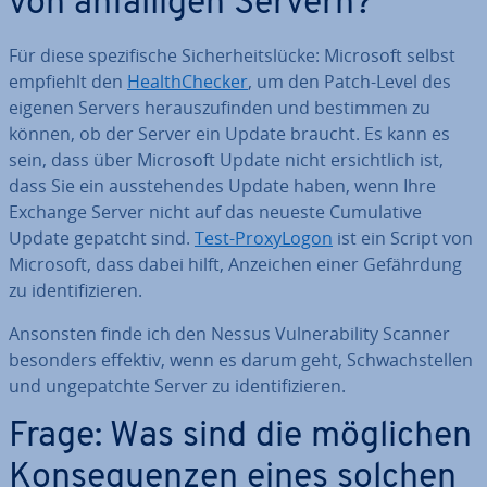
von an­fäl­li­gen Servern?
Für diese spe­zi­fi­sche Si­cher­heits­lü­cke: Microsoft selbst
empfiehlt den
He­alth­Che­cker
, um den Patch-Level des
eigenen Servers her­aus­zu­fin­den und bestimmen zu
können, ob der Server ein Update braucht. Es kann es
sein, dass über Microsoft Update nicht er­sicht­lich ist,
dass Sie ein aus­ste­hen­des Update haben, wenn Ihre
Exchange Server nicht auf das neueste Cu­mu­la­ti­ve
Update gepatcht sind.
Test-Pro­xy­Lo­gon
ist ein Script von
Microsoft, dass dabei hilft, Anzeichen einer Ge­fähr­dung
zu iden­ti­fi­zie­ren.
Ansonsten finde ich den Nessus Vul­nerabi­li­ty Scanner
besonders effektiv, wenn es darum geht, Schwach­stel­len
und un­ge­patch­te Server zu iden­ti­fi­zie­ren.
Frage: Was sind die möglichen
Kon­se­quen­zen eines solchen