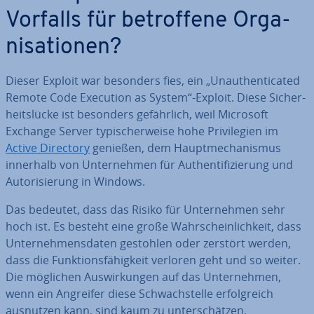
Vorfalls für be­trof­fe­ne Or­ga­
ni­sa­tio­nen?
Dieser Exploit war besonders fies, ein „Un­au­then­ti­ca­ted
Remote Code Execution as System“-Exploit. Diese Si­cher­
heits­lü­cke ist besonders ge­fähr­lich, weil Microsoft
Exchange Server ty­pi­scher­wei­se hohe Pri­vi­le­gi­en im
Active Directory
genießen, dem Haupt­me­cha­nis­mus
innerhalb von Un­ter­neh­men für Au­then­ti­fi­zie­rung und
Au­to­ri­sie­rung in Windows.
Das bedeutet, dass das Risiko für Un­ter­neh­men sehr
hoch ist. Es besteht eine große Wahr­schein­lich­keit, dass
Un­ter­neh­mens­da­ten gestohlen oder zerstört werden,
dass die Funk­ti­ons­fä­hig­keit verloren geht und so weiter.
Die möglichen Aus­wir­kun­gen auf das Un­ter­neh­men,
wenn ein Angreifer diese Schwach­stel­le er­folg­reich
ausnutzen kann, sind kaum zu un­ter­schät­zen.