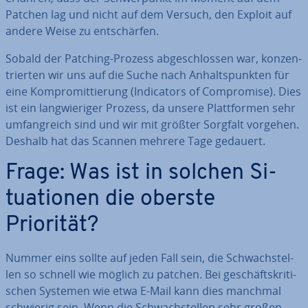
Patchen lag und nicht auf dem Versuch, den Exploit auf
andere Weise zu ent­schär­fen.
Sobald der Patching-Prozess ab­ge­schlos­sen war, kon­zen­
trier­ten wir uns auf die Suche nach An­halts­punk­ten für
eine Kom­pro­mit­tie­rung (In­di­ca­tors of Com­pro­mi­se). Dies
ist ein lang­wie­ri­ger Prozess, da unsere Platt­for­men sehr
um­fang­reich sind und wir mit größter Sorgfalt vorgehen.
Deshalb hat das Scannen mehrere Tage gedauert.
Frage: Was ist in solchen Si­
tua­tio­nen die oberste
Priorität?
Nummer eins sollte auf jeden Fall sein, die Schwach­stel­
len so schnell wie möglich zu patchen. Bei ge­schäfts­kri­ti­
schen Systemen wie etwa E-Mail kann dies manchmal
schwierig sein. Wenn die Schwach­stel­len sehr großen