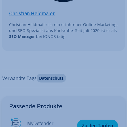
Christian Heldmaier
Christian Heldmaier ist ein er­fah­re­ner Online-Marketing-
und SEO-Spe­zia­list aus Karlsruhe. Seit Juli 2020 ist er als
SEO Manager
bei IONOS tätig.
Verwandte Tags
Da­ten­schutz
Zum Hauptmenü
Passende Produkte
My­De­fen­der
Zu den Tarifen