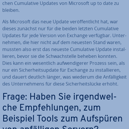
chen Cu­mu­la­ti­ve Updates von Microsoft up to date zu
bleiben.
Als Microsoft das neue Update ver­öf­fent­licht hat, war
dieses zunächst nur für die beiden letzten Cu­mu­la­ti­ve
Updates für jede Version von Exchange verfügbar. Un­ter­
neh­men, die hier nicht auf dem neuesten Stand waren,
mussten also erst das neueste Cu­mu­la­ti­ve Update in­stal­
lie­ren, bevor sie die Schwach­stel­le beheben konnten.
Dies kann ein we­sent­lich auf­wen­di­ge­rer Prozess sein, als
nur ein Si­cher­heits­up­date für Exchange zu in­stal­lie­ren,
und dauert deutlich länger, was wiederum die An­fäl­lig­keit
des Un­ter­neh­mens für diese Si­cher­heits­lü­cke erhöht.
Frage: Haben Sie ir­gend­wel­
che Emp­feh­lun­gen, zum
Beispiel Tools zum Aufspüren