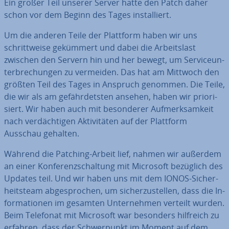
Ein großer Teil unserer Server hatte den Patch daher
schon vor dem Beginn des Tages in­stal­liert.
Um die anderen Teile der Plattform haben wir uns
schritt­wei­se gekümmert und dabei die Ar­beits­last
zwischen den Servern hin und her bewegt, um Ser­vice­un­
ter­bre­chun­gen zu vermeiden. Das hat am Mittwoch den
größten Teil des Tages in Anspruch genommen. Die Teile,
die wir als am ge­fähr­dets­ten ansehen, haben wir prio­ri­
siert. Wir haben auch mit be­son­de­rer Auf­merk­sam­keit
nach ver­däch­ti­gen Ak­ti­vi­tä­ten auf der Plattform
Ausschau gehalten.
Während die Patching-Arbeit lief, nahmen wir außerdem
an einer Kon­fe­renz­schal­tung mit Microsoft bezüglich des
Updates teil. Und wir haben uns mit dem IONOS-Si­cher­
heits­team ab­ge­spro­chen, um si­cher­zu­stel­len, dass die In­
for­ma­tio­nen im gesamten Un­ter­neh­men verteilt wurden.
Beim Telefonat mit Microsoft war besonders hilfreich zu
erfahren, dass der Schwer­punkt im Moment auf dem