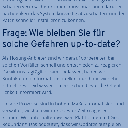
Schaden ver­ur­sa­chen können, muss man auch darüber
nach­den­ken, das System kurz­zei­tig ab­zu­schal­ten, um den
Patch schneller in­stal­lie­ren zu können.
Frage: Wie bleiben Sie für
solche Gefahren up-to-date?
Als Hosting-Anbieter sind wir darauf vor­be­rei­tet, bei
solchen Vorfällen schnell und ent­schie­den zu reagieren.
Da wir uns tag­täg­lich damit befassen, haben wir
Kontakte und In­for­ma­ti­ons­quel­len, durch die wir sehr
schnell Bescheid wissen – meist schon bevor die Öf­fent­
lich­keit in­for­miert wird.
Unsere Prozesse sind in hohem Maße au­to­ma­ti­siert und
verwaltet, weshalb wir in kürzester Zeit reagieren
können. Wir un­ter­hal­ten weltweit Platt­for­men mit Geo-
Redundanz. Das bedeutet, dass wir Updates auf­spie­len