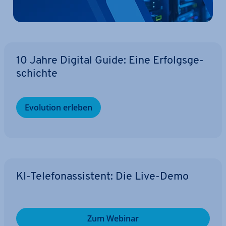
10 Jahre Digital Guide: Eine Er­folgs­ge­
schich­te
Evolution erleben
KI-Te­le­fon­as­sis­tent: Die Live-Demo
Zum Webinar