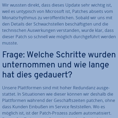
Wir wussten direkt, dass dieses Update sehr wichtig ist,
weil es untypisch von Microsoft ist, Patches abseits vom
Mo­nats­rhyth­mus zu ver­öf­fent­li­chen. Sobald wir uns mit
den Details der Schwach­stel­len be­schäf­tig­ten und die
tech­ni­schen Aus­wir­kun­gen ver­stan­den, wurde klar, dass
dieser Patch so schnell wie möglich durch­ge­führt werden
musste.
Frage: Welche Schritte wurden
un­ter­nom­men und wie lange
hat dies gedauert?
Unsere Platt­for­men sind mit hoher Redundanz aus­ge­
stat­tet. In Si­tua­tio­nen wie dieser können wir deshalb die
Platt­for­men während der Ge­schäfts­zei­ten patchen, ohne
dass Kunden Einbußen im Service fest­stel­len. Wo es
möglich ist, ist der Patch-Prozess zudem au­to­ma­ti­siert.