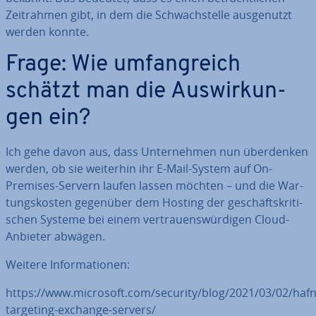
Zeit­rah­men gibt, in dem die Schwach­stel­le aus­ge­nutzt
werden konnte.
Frage: Wie um­fang­reich
schätzt man die Aus­wir­kun­
gen ein?
Ich gehe davon aus, dass Un­ter­neh­men nun über­den­ken
werden, ob sie weiterhin ihr E-Mail-System auf On-
Premises-Servern laufen lassen möchten – und die War­
tungs­kos­ten gegenüber dem Hosting der ge­schäfts­kri­ti­
schen Systeme bei einem ver­trau­ens­wür­di­gen Cloud-
Anbieter abwägen.
Weitere In­for­ma­tio­nen:
https://www.microsoft.com/security/blog/2021/03/02/haf
targeting-exchange-servers/