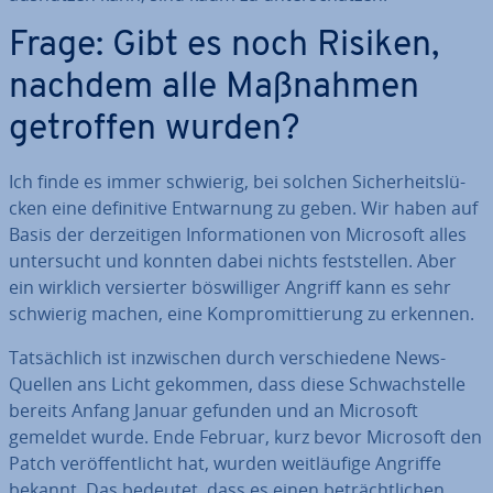
Frage: Gibt es noch Risiken,
nachdem alle Maßnahmen
getroffen wurden?
Ich finde es immer schwierig, bei solchen Si­cher­heits­lü­
cken eine de­fi­ni­ti­ve Ent­war­nung zu geben. Wir haben auf
Basis der der­zei­ti­gen In­for­ma­tio­nen von Microsoft alles
un­ter­sucht und konnten dabei nichts fest­stel­len. Aber
ein wirklich ver­sier­ter bös­wil­li­ger Angriff kann es sehr
schwierig machen, eine Kom­pro­mit­tie­rung zu erkennen.
Tat­säch­lich ist in­zwi­schen durch ver­schie­de­ne News-
Quellen ans Licht gekommen, dass diese Schwach­stel­le
bereits Anfang Januar gefunden und an Microsoft
gemeldet wurde. Ende Februar, kurz bevor Microsoft den
Patch ver­öf­fent­licht hat, wurden weit­läu­fi­ge Angriffe
bekannt. Das bedeutet, dass es einen be­trächt­li­chen