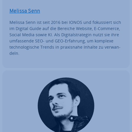
Melissa Senn
Melissa Senn ist seit 2016 bei IONOS und fo­kus­siert sich
im Digital Guide auf die Bereiche Website, E-Commerce,
Social Media sowie KI. Als Di­gi­tal­stra­te­gin nutzt sie ihre
um­fas­sen­de SEO- und GEO-Erfahrung, um komplexe
tech­no­lo­gi­sche Trends in pra­xis­na­he Inhalte zu ver­wan­
deln.