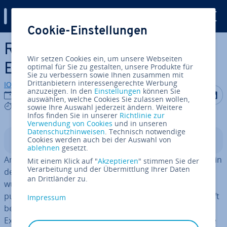
Digital Guide
Cookie-Einstellungen
Zum Haupt­in­halt springen
Reaktion auf Microsoft
Wir setzen Cookies ein, um unsere Webseiten
Exchange 0-Day-Angriff
optimal für Sie zu gestalten, unsere Produkte für
Sie zu verbessern sowie Ihnen zusammen mit
Drittanbietern interessengerechte Werbung
IONOS Redaktion
anzuzeigen. In den
Einstellungen
können Sie
Auf Facebo
Auf Tw
A
23.04.2021
auswählen, welche Cookies Sie zulassen wollen,
6 mins
sowie Ihre Auswahl jederzeit ändern. Weitere
Infos finden Sie in unserer
Richtlinie zur
Verwendung von Cookies
und in unseren
Datenschutzhinweisen
. Technisch notwendige
Cookies werden auch bei der Auswahl von
In­halts­ver­zeich­nis
ablehnen
gesetzt.
Am 6. März hat Microsoft öf­fent­lich auf Schwach­stel­len in
Mit einem Klick auf "
Akzeptieren
" stimmen Sie der
Verarbeitung und der Übermittlung Ihrer Daten
der Microsoft-Exchange-Software hin­ge­wie­sen. IONOS
an Drittländer zu.
wusste bereits am 3. März um den möglichen An­griffs­
punkt und hat sofort damit begonnen, die von Microsoft
Impressum
be­reit­ge­stell­ten Updates auf alle selbst be­trie­be­nen
Exchange-Systeme auf­zu­spie­len, um so die Feh­ler­quel­le