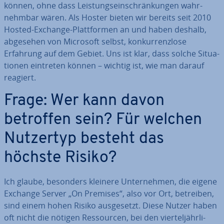
können, ohne dass Leis­tungs­ein­schrän­kun­gen wahr­
nehm­bar wären. Als Hoster bieten wir bereits seit 2010
Hosted-Exchange-Platt­for­men an und haben deshalb,
abgesehen von Microsoft selbst, kon­kur­renz­lo­se
Erfahrung auf dem Gebiet. Uns ist klar, dass solche Si­tua­
tio­nen eintreten können – wichtig ist, wie man darauf
reagiert.
Frage: Wer kann davon
betroffen sein? Für welchen
Nutzertyp besteht das
höchste Risiko?
Ich glaube, besonders kleinere Un­ter­neh­men, die eigene
Exchange Server „On Premises“, also vor Ort, betreiben,
sind einem hohen Risiko aus­ge­setzt. Diese Nutzer haben
oft nicht die nötigen Res­sour­cen, bei den vier­tel­jähr­li­