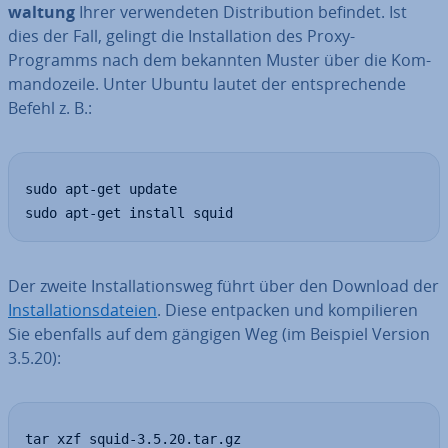
wal­tung
Ihrer ver­wen­de­ten Dis­tri­bu­ti­on befindet. Ist
dies der Fall, gelingt die In­stal­la­ti­on des Proxy-
Programms nach dem bekannten Muster über die Kom­
man­do­zei­le. Unter Ubuntu lautet der ent­spre­chen­de
Befehl z. B.:
sudo apt-get update

sudo apt-get install squid
Der zweite In­stal­la­ti­ons­weg führt über den Download der
In­stal­la­ti­ons­da­tei­en
. Diese entpacken und kom­pi­lie­ren
Sie ebenfalls auf dem gängigen Weg (im Beispiel Version
3.5.20):
tar xzf squid-3.5.20.tar.gz
