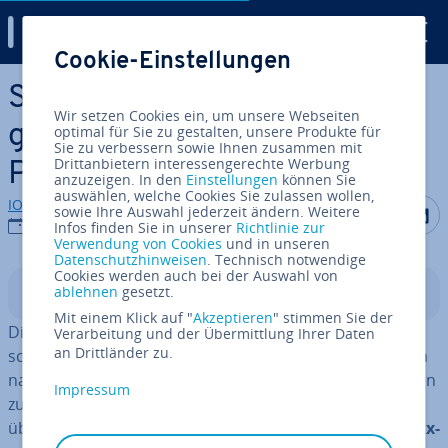
Digital Guide
Cookie-Einstellungen
Zum Haupt­in­halt springen
Squid – der platt­form­über­
Wir setzen Cookies ein, um unsere Webseiten
grei­fen­de Open-Source-
optimal für Sie zu gestalten, unsere Produkte für
Sie zu verbessern sowie Ihnen zusammen mit
Drittanbietern interessengerechte Werbung
Proxy
anzuzeigen. In den
Einstellungen
können Sie
auswählen, welche Cookies Sie zulassen wollen,
IONOS Redaktion
Auf Facebo
Auf Tw
A
sowie Ihre Auswahl jederzeit ändern. Weitere
25.09.2020
Infos finden Sie in unserer
Richtlinie zur
Verwendung von Cookies
und in unseren
Datenschutzhinweisen
. Technisch notwendige
Cookies werden auch bei der Auswahl von
ablehnen
gesetzt.
In­halts­ver­zeich­nis
Mit einem Klick auf "
Akzeptieren
" stimmen Sie der
Die Per­for­mance zählt längst zu den wich­tigs­ten Ei­gen­
Verarbeitung und der Übermittlung Ihrer Daten
an Drittländer zu.
schaf­ten einer guten Website. Lange
La­de­zei­ten
führen
nach­weis­lich dazu, dass Besucher Ihrer Seite den Rücken
Impressum
zukehren, ohne sich zuvor von der Qualität der Inhalte
überzeugt zu haben. Als Kom­po­nen­te moderner
User-Ex­