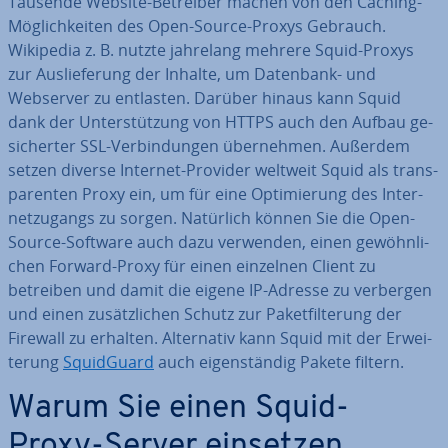
Tausende Website-Betreiber machen von den Caching-
Mög­lich­kei­ten des Open-Source-Proxys Gebrauch.
Wikipedia z. B. nutzte jahrelang mehrere Squid-Proxys
zur Aus­lie­fe­rung der Inhalte, um Datenbank- und
Webserver zu entlasten. Darüber hinaus kann Squid
dank der Un­ter­stüt­zung von HTTPS auch den Aufbau ge­
si­cher­ter SSL-Ver­bin­dun­gen über­neh­men. Außerdem
setzen diverse Internet-Provider weltweit Squid als trans­
pa­ren­ten Proxy ein, um für eine Op­ti­mie­rung des In­ter­
net­zu­gangs zu sorgen. Natürlich können Sie die Open-
Source-Software auch dazu verwenden, einen ge­wöhn­li­
chen Forward-Proxy für einen einzelnen Client zu
betreiben und damit die eigene IP-Adresse zu verbergen
und einen zu­sätz­li­chen Schutz zur Pa­ket­fil­te­rung der
Firewall zu erhalten. Al­ter­na­tiv kann Squid mit der Er­wei­
te­rung
Squid­Guard
auch ei­gen­stän­dig Pakete filtern.
Warum Sie einen Squid-
Proxy-Server einsetzen