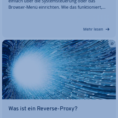
einfach über die Sys­tem­steue­rung oder das
Browser-Menü ein­rich­ten. Wie das funk­tio­niert,
zeigen wir anhand aus­führ­li­cher Schritt-für-Schritt-
An­lei­tun­gen für die Windows-Versionen 7, 8 und
10. Eine feh­ler­haf­te Proxy-Kon­fi­gu­ra­ti­on kann…
Mehr lesen
Was ist ein Reverse-Proxy?