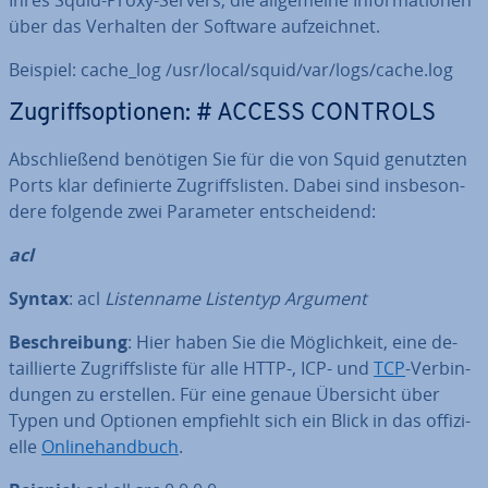
Ihres Squid-Proxy-Servers, die all­ge­mei­ne In­for­ma­tio­nen
über das Verhalten der Software auf­zeich­net.
Beispiel: cache_log /usr/local/squid/var/logs/cache.log
Zu­griffs­op­tio­nen: # ACCESS CONTROLS
Ab­schlie­ßend benötigen Sie für die von Squid genutzten
Ports klar de­fi­nier­te Zu­griffs­lis­ten. Dabei sind ins­be­son­
de­re folgende zwei Parameter ent­schei­dend:
acl
Syntax
: acl
Lis­ten­na­me Listentyp Argument
Be­schrei­bung
: Hier haben Sie die Mög­lich­keit, eine de­
tail­lier­te Zu­griffs­lis­te für alle HTTP-, ICP- und
TCP
-Ver­bin­
dun­gen zu erstellen. Für eine genaue Übersicht über
Typen und Optionen empfiehlt sich ein Blick in das of­fi­zi­
el­le
On­line­hand­buch
.