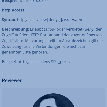
Beispiel
: acl all src 0.0.0.0
http_access
Syntax
: http_acess allow|deny [!]
Lis­ten­na­me
Be­schrei­bung
: Erlaubt (
allow
) oder verbietet (
deny
) den
Zugriff auf den HTTP-Port anhand der zuvor de­fi­nier­ten
Zu­griffs­lis­te. Mit vor­an­ge­stell­tem Aus­ru­fe­zei­chen gilt die
Zuweisung für alle Ver­bin­dun­gen, die nicht zur
genannten Liste gehören.
Beispiel: htttp_access deny !SSL_ports
Reviewer