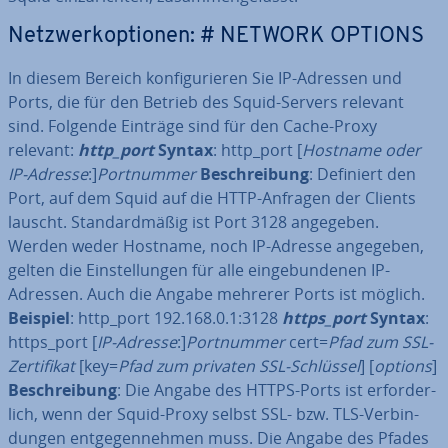
Netz­werk­op­tio­nen: # NETWORK OPTIONS
In diesem Bereich kon­fi­gu­rie­ren Sie IP-Adressen und
Ports, die für den Betrieb des Squid-Servers relevant
sind. Folgende Einträge sind für den Cache-Proxy
relevant:
http_port
Syntax
: http_port [
Hostname oder
IP-Adresse
:]
Port­num­mer
Be­schrei­bung
: Definiert den
Port, auf dem Squid auf die HTTP-Anfragen der Clients
lauscht. Stan­dard­mä­ßig ist Port 3128 angegeben.
Werden weder Hostname, noch IP-Adresse angegeben,
gelten die Ein­stel­lun­gen für alle ein­ge­bun­de­nen IP-
Adressen. Auch die Angabe mehrerer Ports ist möglich.
Beispiel
: http_port 192.168.0.1:3128
https_port
Syntax
:
https_port [
IP-Adresse
:]
Port­num­mer
cert=
Pfad zum SSL-
Zer­ti­fi­kat
[key=
Pfad zum privaten SSL-Schlüssel
] [
options
]
Be­schrei­bung
: Die Angabe des HTTPS-Ports ist er­for­der­
lich, wenn der Squid-Proxy selbst SSL- bzw. TLS-Ver­bin­
dun­gen ent­ge­gen­neh­men muss. Die Angabe des Pfades