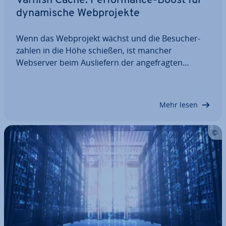
Varnish Cache: Per­for­mance-Boost für
dy­na­mi­sche Web­pro­jek­te
Wenn das Web­pro­jekt wächst und die Be­su­cher­
zah­len in die Höhe schießen, ist mancher
Webserver beim Aus­lie­fern der an­ge­frag­ten
Inhalte schnell über­for­dert. Ein Aufrüsten der
Hardware scheint die einzige Lösung zu sein, ist
aber fi­nan­zi­ell nicht immer zu stemmen. Varnish
Mehr lesen
Hosting…