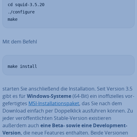
cd squid-3.5.20

./configure

make
Mit dem Befehl
make install
starten Sie an­schlie­ßend die In­stal­la­ti­on. Seit Version 3.5
gibt es für
Windows-Systeme
(64-Bit) ein in­of­fi­zi­el­les vor­
ge­fer­tig­tes
MSI-In­stal­la­ti­ons­pa­ket
, das Sie nach dem
Download einfach per Dop­pel­klick ausführen können. Zu
jeder ver­öf­fent­lich­ten Stable-Version exis­tie­ren
außerdem auch
eine Beta- sowie eine De­ve­lo­p­ment-
Version
, die neue Features enthalten. Beide Versionen