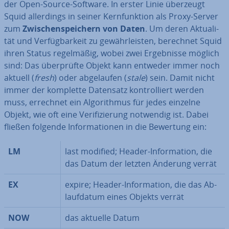
der Open-Source-Software. In erster Linie überzeugt
Squid al­ler­dings in seiner Kern­funk­ti­on als Proxy-Server
zum
Zwi­schen­spei­chern von Daten
. Um deren Ak­tua­li­
tät und Ver­füg­bar­keit zu ge­währ­leis­ten, berechnet Squid
ihren Status re­gel­mä­ßig, wobei zwei Er­geb­nis­se möglich
sind: Das über­prüf­te Objekt kann entweder immer noch
aktuell (
fresh
) oder ab­ge­lau­fen (
stale
) sein. Damit nicht
immer der komplette Datensatz kon­trol­liert werden
muss, errechnet ein Al­go­rith­mus für jedes einzelne
Objekt, wie oft eine Ve­ri­fi­zie­rung notwendig ist. Dabei
fließen folgende In­for­ma­tio­nen in die Bewertung ein:
LM
last modified; Header-In­for­ma­ti­on, die
das Datum der letzten Änderung verrät
EX
expire; Header-In­for­ma­ti­on, die das Ab­
lauf­da­tum eines Objekts verrät
NOW
das aktuelle Datum