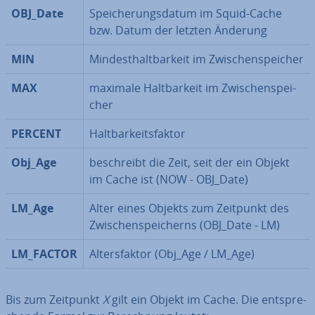
OBJ_Date
Spei­che­rungs­da­tum im Squid-Cache
bzw. Datum der letzten Änderung
MIN
Min­dest­halt­bar­keit im Zwi­schen­spei­cher
MAX
maximale Halt­bar­keit im Zwi­schen­spei­
cher
PERCENT
Halt­bar­keits­fak­tor
Obj_Age
be­schreibt die Zeit, seit der ein Objekt
im Cache ist (NOW - OBJ_Date)
LM_Age
Alter eines Objekts zum Zeitpunkt des
Zwi­schen­spei­cherns (OBJ_Date - LM)
LM_FACTOR
Al­ters­fak­tor (Obj_Age / LM_Age)
Bis zum Zeitpunkt
X
gilt ein Objekt im Cache. Die ent­spre­