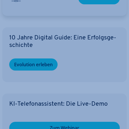
10 Jahre Digital Guide: Eine Er­folgs­ge­
schich­te
Evolution erleben
KI-Te­le­fon­as­sis­tent: Die Live-Demo
Zum Webinar