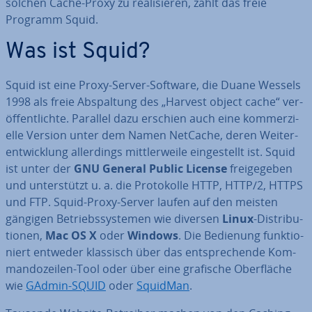
solchen Cache-Proxy zu rea­li­sie­ren, zählt das freie
Programm Squid.
Was ist Squid?
Squid ist eine Proxy-Server-Software, die Duane Wessels
1998 als freie Ab­spal­tung des „Harvest object cache“ ver­
öf­fent­lich­te. Parallel dazu erschien auch eine kom­mer­zi­
el­le Version unter dem Namen NetCache, deren Wei­ter­
ent­wick­lung al­ler­dings mitt­ler­wei­le ein­ge­stellt ist. Squid
ist unter der
GNU General Public License
frei­ge­ge­ben
und un­ter­stützt u. a. die Pro­to­kol­le HTTP, HTTP/2, HTTPS
und FTP. Squid-Proxy-Server laufen auf den meisten
gängigen Be­triebs­sys­te­men wie diversen
Linux
-Dis­tri­bu­
tio­nen,
Mac OS X
oder
Windows
. Die Bedienung funk­tio­
niert entweder klassisch über das ent­spre­chen­de Kom­
man­do­zei­len-Tool oder über eine grafische Ober­flä­che
wie
GAdmin-SQUID
oder
SquidMan
.