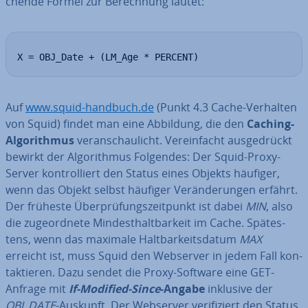
chen­de Formel zur Be­rech­nung lautet:
X = OBJ_Date + (LM_Age * PERCENT)
Auf
www.squid-handbuch.de
(Punkt 4.3 Cache-Verhalten
von Squid) findet man eine Abbildung, die den
Caching-
Al­go­rith­mus
ver­an­schau­licht. Ver­ein­facht aus­ge­drückt
bewirkt der Al­go­rith­mus Folgendes: Der Squid-Proxy-
Server kon­trol­liert den Status eines Objekts häufiger,
wenn das Objekt selbst häufiger Ver­än­de­run­gen erfährt.
Der früheste Über­prü­fungs­zeit­punkt ist dabei
MIN
, also
die zu­ge­ord­ne­te Min­dest­halt­bar­keit im Cache. Spä­tes­
tens, wenn das maximale Halt­bar­keits­da­tum
MAX
erreicht ist, muss Squid den Webserver in jedem Fall kon­
tak­tie­ren. Dazu sendet die Proxy-Software eine GET-
Anfrage mit
If-Modified-Since
-Angabe
inklusive der
OBJ_DATE
-Auskunft. Der Webserver ve­ri­fi­ziert den Status