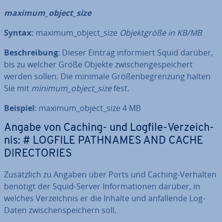
maximum_object_size
Syntax:
maximum_object_size
Ob­jekt­grö­ße in KB/MB
Be­schrei­bung
: Dieser Eintrag in­for­miert Squid darüber,
bis zu welcher Größe Objekte zwi­schen­ge­spei­chert
werden sollen. Die minimale Grö­ßen­be­gren­zung halten
Sie mit
minimum_object_size
fest.
Beispiel
: maximum_object_size 4 MB
Angabe von Caching- und Logfile-Ver­zeich­
nis: # LOGFILE PATHNAMES AND CACHE
DI­REC­TO­RIES
Zu­sätz­lich zu Angaben über Ports und Caching-Verhalten
benötigt der Squid-Server In­for­ma­tio­nen darüber, in
welches Ver­zeich­nis er die Inhalte und an­fal­len­de Log-
Daten zwi­schen­spei­chern soll.