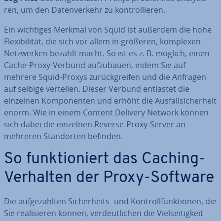
ren, um den Da­ten­ver­kehr zu kon­trol­lie­ren.
Ein wichtiges Merkmal von Squid ist außerdem die hohe
Fle­xi­bi­li­tät, die sich vor allem in größeren, komplexen
Netz­wer­ken bezahlt macht. So ist es z. B. möglich, einen
Cache-Proxy-Verbund auf­zu­bau­en, indem Sie auf
mehrere Squid-Proxys zu­rück­grei­fen und die Anfragen
auf selbige verteilen. Dieser Verbund entlastet die
einzelnen Kom­po­nen­ten und erhöht die Aus­fall­si­cher­heit
enorm. Wie in einem Content Delivery Network können
sich dabei die einzelnen Reverse-Proxy-Server an
mehreren Stand­or­ten befinden.
So funk­tio­niert das Caching-
Verhalten der Proxy-Software
Die auf­ge­zähl­ten Si­cher­heits- und Kon­troll­funk­tio­nen, die
Sie rea­li­sie­ren können, ver­deut­li­chen die Viel­sei­tig­keit