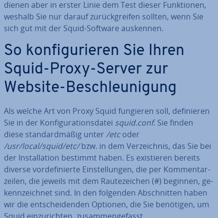
dienen aber in erster Linie dem Test dieser Funk­tio­nen,
weshalb Sie nur darauf zu­rück­grei­fen sollten, wenn Sie
sich gut mit der Squid-Software auskennen.
So kon­fi­gu­rie­ren Sie Ihren
Squid-Proxy-Server zur
Website-Be­schleu­ni­gung
Als welche Art von Proxy Squid fungieren soll, de­fi­nie­ren
Sie in der Kon­fi­gu­ra­ti­ons­da­tei
squid.conf
. Sie finden
diese stan­dard­mä­ßig unter
/etc
oder
/usr/local/squid/etc/
bzw. in dem Ver­zeich­nis, das Sie bei
der In­stal­la­ti­on bestimmt haben. Es exis­tie­ren bereits
diverse vor­de­fi­nier­te Ein­stel­lun­gen, die per Kom­men­tar­
zei­len, die jeweils mit dem Rau­te­zei­chen (#) beginnen, ge­
kenn­zeich­net sind. In den folgenden Ab­schnit­ten haben
wir die ent­schei­den­den Optionen, die Sie benötigen, um
Squid ein­zu­rich­ten, zu­sam­men­ge­fasst.