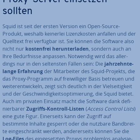
sollten
Squid ist seit der ersten Version ein Open-Source-
Produkt, weshalb keinerlei Li­zenz­kos­ten anfallen und der
Quelltext frei verfügbar ist. Sie können die Software also
nicht nur
kos­ten­frei her­un­ter­la­den
, sondern auch an
Ihre Be­dürf­nis­se anpassen. Notwendig wird das al­ler­
dings nur in den sel­tens­ten Fällen sein: Die
jahr­zehn­te­
lan­ge Erfahrung
der Mit­ar­bei­ter des Squid-Projekts, die
das Proxy-Programm auf frei­wil­li­ger Basis betreuen und
wei­ter­ent­wi­ckeln, zeigt sich deutlich in der Viel­sei­tig­keit
und der Ge­schwin­dig­keits­op­ti­mie­rung, die Squid bietet.
Auch im privaten Einsatz macht die Software dank de­fi­
nier­ba­rer
Zugriffs-Kontroll-Listen
(
Access Control Lists
)
eine gute Figur. Ei­ner­seits kann der Zugriff auf
bestimmte Inhalte gesperrt oder die nutzbare Band­brei­
te ein­ge­schränkt werden, an­de­rer­seits können Sie die
Log-Files
des ein­ge­setz­ten Proxys pro­blem­los ana­ly­sie­