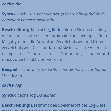
cache_dir
Syntax
: cache_dir
Ver­zeich­nis­typ Ver­zeich­nis­pfad Spei­
cher­platz Ver­zeich­nisan­zahl
Be­schrei­bung
: Mit cache_dir de­fi­nie­ren Sie das Caching-
Ver­zeich­nis sowie dessen maximale Spei­cher­ka­pa­zi­tät in
Megabyte und die Anzahl an Ver­zeich­nis­sen und Un­ter­
ver­zeich­nis­sen. Der stan­dard­mä­ßig in­stal­lier­te Ver­zeich­
nis­typ ist ufs. Generell ist diese Option aus­ge­schal­tet und
muss zunächst aktiviert werden.
Beispiel
: cache_dir ufs /usr/local/squid/var/cache/squid
100 16 256
cache_log
Syntax
: cache_log
Dateipfad
Be­schrei­bung
: Bestimmt den Spei­cher­ort der Log-Datei