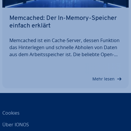
Memcached: Der In-Memory-Speicher
einfach erklärt
Memcached ist ein Cache-Server, dessen Funktion
das Hin­ter­le­gen und schnelle Abholen von Daten
aus dem Ar­beits­spei­cher ist. Die beliebte Open-
Source-Lösung eignet sich zur Un­ter­stüt­zung an­
spruchs­vol­ler Web­an­wen­dun­gen, da die Re­ak­ti­
ons­zei­ten unterhalb des Mil­li­se­kun­den­be­reichs…
Mehr lesen
Cookies
Über IONOS