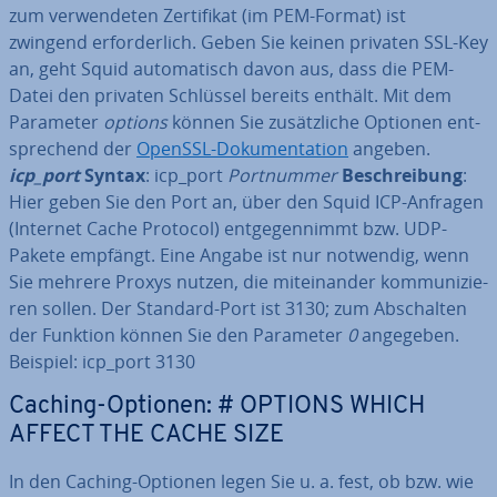
zum ver­wen­de­ten Zer­ti­fi­kat (im PEM-Format) ist
zwingend er­for­der­lich. Geben Sie keinen privaten SSL-Key
an, geht Squid au­to­ma­tisch davon aus, dass die PEM-
Datei den privaten Schlüssel bereits enthält. Mit dem
Parameter
options
können Sie zu­sätz­li­che Optionen ent­
spre­chend der
OpenSSL-Do­ku­men­ta­ti­on
angeben.
icp_port
Syntax
: icp_port
Port­num­mer
Be­schrei­bung
:
Hier geben Sie den Port an, über den Squid ICP-Anfragen
(Internet Cache Protocol) ent­ge­gen­nimmt bzw. UDP-
Pakete empfängt. Eine Angabe ist nur notwendig, wenn
Sie mehrere Proxys nutzen, die mit­ein­an­der kom­mu­ni­zie­
ren sollen. Der Standard-Port ist 3130; zum Ab­schal­ten
der Funktion können Sie den Parameter
0
angegeben.
Beispiel: icp_port 3130
Caching-Optionen: # OPTIONS WHICH
AFFECT THE CACHE SIZE
In den Caching-Optionen legen Sie u. a. fest, ob bzw. wie