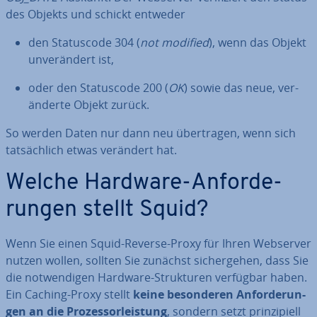
des Objekts und schickt entweder
den Sta­tus­code 304 (
not modified
), wenn das Objekt
un­ver­än­dert ist,
oder den Sta­tus­code 200 (
OK
) sowie das neue, ver­
än­der­te Objekt zurück.
So werden Daten nur dann neu über­tra­gen, wenn sich
tat­säch­lich etwas verändert hat.
Welche Hardware-An­for­de­
run­gen stellt Squid?
Wenn Sie einen Squid-Reverse-Proxy für Ihren Webserver
nutzen wollen, sollten Sie zunächst si­cher­ge­hen, dass Sie
die not­wen­di­gen Hardware-Struk­tu­ren verfügbar haben.
Ein Caching-Proxy stellt
keine be­son­de­ren An­for­de­run­
gen an die Pro­zes­sor­leis­tung
, sondern setzt prin­zi­pi­ell