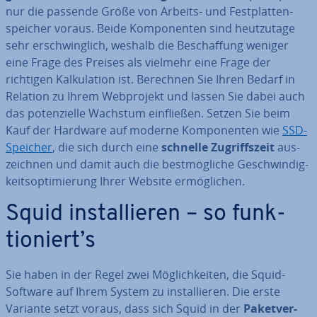
nur die passende Größe von Arbeits- und Fest­plat­ten­
spei­cher voraus. Beide Kom­po­nen­ten sind heut­zu­ta­ge
sehr er­schwing­lich, weshalb die Be­schaf­fung weniger
eine Frage des Preises als vielmehr eine Frage der
richtigen Kal­ku­la­ti­on ist. Berechnen Sie Ihren Bedarf in
Relation zu Ihrem Web­pro­jekt und lassen Sie dabei auch
das po­ten­zi­el­le Wachstum ein­flie­ßen. Setzen Sie beim
Kauf der Hardware auf moderne Kom­po­nen­ten wie
SSD-
Speicher
, die sich durch eine
schnelle Zu­griffs­zeit
aus­
zeich­nen und damit auch die best­mög­li­che Ge­schwin­dig­
keits­op­ti­mie­rung Ihrer Website er­mög­li­chen.
Squid in­stal­lie­ren – so funk­
tio­niert’s
Sie haben in der Regel zwei Mög­lich­kei­ten, die Squid-
Software auf Ihrem System zu in­stal­lie­ren. Die erste
Variante setzt voraus, dass sich Squid in der
Pa­ket­ver­