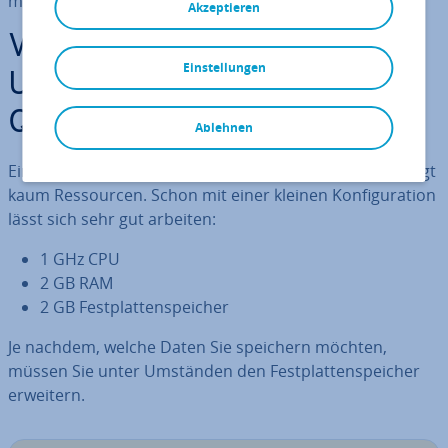
müssen.
Akzeptieren
Vor­aus­set­zun­gen für einen
Einstellungen
Ubuntu-Server mit Post­greS­
QL
Ablehnen
Ein einfacher Datenbank-Server mit Post­greS­QL benötigt
kaum Res­sour­cen. Schon mit einer kleinen Kon­fi­gu­ra­ti­on
lässt sich sehr gut arbeiten:
1 GHz CPU
2 GB RAM
2 GB Fest­plat­ten­spei­cher
Je nachdem, welche Daten Sie speichern möchten,
müssen Sie unter Umständen den Fest­plat­ten­spei­cher
erweitern.