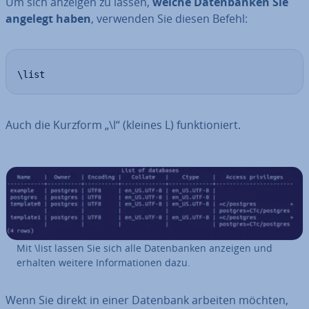
Um sich anzeigen zu lassen,
welche Da­ten­ban­ken Sie
angelegt haben
, verwenden Sie diesen Befehl:
\list
Auch die Kurzform „\l“ (kleines L) funk­tio­niert.
Mit \list lassen Sie sich alle Da­ten­ban­ken anzeigen und
erhalten weitere In­for­ma­tio­nen dazu.
Wenn Sie direkt in einer Datenbank arbeiten möchten,