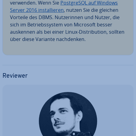
verwenden. Wenn Sie
Post­greS­QL auf Windows
Server 2016 in­stal­lie­ren
, nutzen Sie die gleichen
Vorteile des DBMS. Nut­ze­rin­nen und Nutzer, die
sich im Be­triebs­sys­tem von Microsoft besser
auskennen als bei einer Linux-Dis­tri­bu­ti­on, sollten
über diese Variante nach­den­ken.
Reviewer