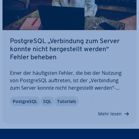
Post­greS­QL „Ver­bin­dung zum Server
konnte nicht her­ge­stellt werden“
Fehler beheben
Einer der häu­figs­ten Fehler, die bei der Nutzung
von Post­greS­QL auftreten, ist der „Ver­bin­dung
zum Server konnte nicht her­ge­stellt werden“-
Error. Häufig ist der Fehler durch wenige Hand­grif­
Post­greS­QL
SQL
Tutorials
fe zu beheben. Wir zeigen Ihnen in diesem Artikel,
wie Sie unter Linux reagieren können,…
Mehr lesen