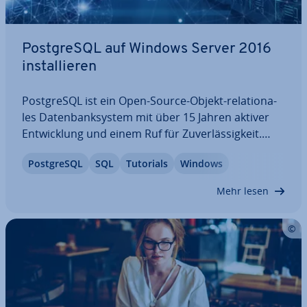
Post­greS­QL auf Windows Server 2016
in­stal­lie­ren
Post­greS­QL ist ein Open-Source-Objekt-re­la­tio­na­
les Da­ten­bank­sys­tem mit über 15 Jahren aktiver
Ent­wick­lung und einem Ruf für Zu­ver­läs­sig­keit.
Erfahren Sie, wie Sie Post­greS­QL auf Windows
Post­greS­QL
SQL
Tutorials
Windows
Server 2016 in­stal­lie­ren.
Mehr lesen