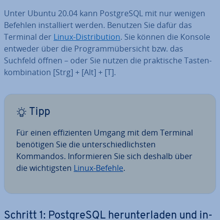
Unter Ubuntu 20.04 kann Post­greS­QL mit nur wenigen
Befehlen in­stal­liert werden. Benutzen Sie dafür das
Terminal der
Linux-Dis­tri­bu­ti­on
. Sie können die Konsole
entweder über die Pro­gramm­über­sicht bzw. das
Suchfeld öffnen – oder Sie nutzen die prak­ti­sche Tas­ten­
kom­bi­na­ti­on [Strg] + [Alt] + [T].
Tipp
Für einen ef­fi­zi­en­ten Umgang mit dem Terminal
benötigen Sie die un­ter­schied­lichs­ten
Kommandos. In­for­mie­ren Sie sich deshalb über
die wich­tigs­ten
Linux-Befehle
.
Schritt 1: Post­greS­QL her­un­ter­la­den und in­