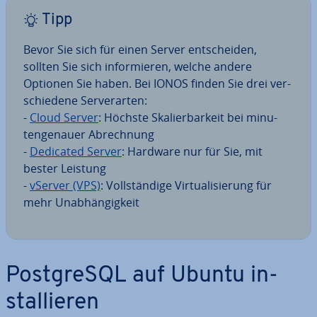
Tipp
Bevor Sie sich für einen Server ent­schei­den,
sollten Sie sich in­for­mie­ren, welche andere
Optionen Sie haben. Bei IONOS finden Sie drei ver­
schie­de­ne Ser­ver­ar­ten:
-
Cloud Server
: Höchste Ska­lier­bar­keit bei mi­nu­
ten­ge­nau­er Ab­rech­nung
-
Dedicated Server
: Hardware nur für Sie, mit
bester Leistung
-
vServer (VPS)
: Voll­stän­di­ge Vir­tua­li­sie­rung für
mehr Un­ab­hän­gig­keit
Post­greS­QL auf Ubuntu in­
stal­lie­ren