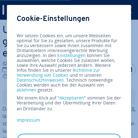
Digital Guide
Cookie-Einstellungen
Zum Haupt­in­halt springen
Ubuntu 20.04: „install post­
Wir setzen Cookies ein, um unsere Webseiten
gres­ql“ – Schritt für Schritt
optimal für Sie zu gestalten, unsere Produkte für
Sie zu verbessern sowie Ihnen zusammen mit
Drittanbietern interessengerechte Werbung
erklärt
anzuzeigen. In den
Einstellungen
können Sie
auswählen, welche Cookies Sie zulassen wollen,
IONOS Redaktion
sowie Ihre Auswahl jederzeit ändern. Weitere
Auf Facebo
Auf Tw
A
10.03.2023
Infos finden Sie in unserer
Richtlinie zur
Verwendung von Cookies
und in unseren
3 mins
Datenschutzhinweisen
. Technisch notwendige
Cookies werden auch bei der Auswahl von
ablehnen
gesetzt.
In­halts­ver­zeich­nis
Mit einem Klick auf "
Akzeptieren
" stimmen Sie der
Verarbeitung und der Übermittlung Ihrer Daten
Das
Datenbank-Ma­nage­ment-System
(DBMS)
Post­greS­QL
an Drittländer zu.
lässt sich mit wenigen Befehlen unter
Ubuntu
20.04 in­
Impressum
stal­lie­ren. Erfahren Sie, welche Schritte Sie von der In­stal­
la­ti­on bis zum Anlegen einer Datenbank nehmen