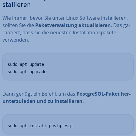
stal­lie­ren
Wie immer, bevor Sie unter Linux Software in­stal­lie­ren,
sollten Sie die
Pa­ket­ver­wal­tung ak­tua­li­sie­ren
. Das ga­
ran­tiert, dass sie die neuesten In­stal­la­ti­ons­pa­ke­te
verwenden.
sudo apt update

sudo apt upgrade
Dann genügt ein Befehl, um das
Post­greS­QL-Paket her­
un­ter­zu­la­den und zu in­stal­lie­ren
.
sudo apt install postgresql