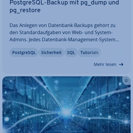
Post­greS­QL-Backup mit pg_dump und
pg_restore
Das Anlegen von Datenbank-Backups gehört zu
den Stan­dard­auf­ga­ben von Web- und System-
Admins. Jedes Datenbank-Ma­nage­ment-System
bringt dafür seine eigenen Tools mit. Im Falle von
Post­greS­QL
Si­cher­heit
SQL
Tutorials
Post­greS­QL handelt es sich um die Kom­man­do­zei­
len-Programme pg_dump und pg_restore. Ferner
Mehr lesen
kommt die…