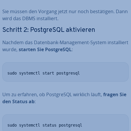
Sie müssen den Vorgang jetzt nur noch be­stä­ti­gen. Dann
wird das DBMS in­stal­liert.
Schritt 2: Post­greS­QL ak­ti­vie­ren
Nachdem das Datenbank-Ma­nage­ment-System in­stal­liert
wurde,
starten Sie Post­greS­QL
:
sudo systemctl start postgresql
Um zu erfahren, ob Post­greS­QL wirklich läuft,
fragen Sie
den Status ab
:
sudo systemctl status postgresql