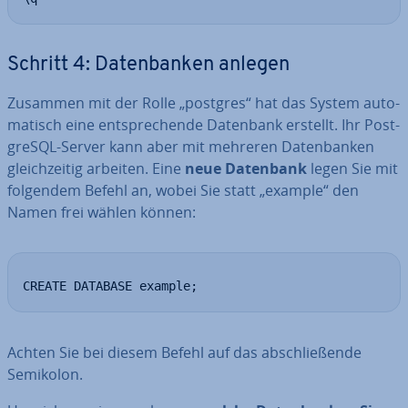
Schritt 4: Da­ten­ban­ken anlegen
Zusammen mit der Rolle „postgres“ hat das System au­to­
ma­tisch eine ent­spre­chen­de Datenbank erstellt. Ihr Post­
greS­QL-Server kann aber mit mehreren Da­ten­ban­ken
gleich­zei­tig arbeiten. Eine
neue Datenbank
legen Sie mit
folgendem Befehl an, wobei Sie statt „example“ den
Namen frei wählen können:
CREATE DATABASE example;
Achten Sie bei diesem Befehl auf das ab­schlie­ßen­de
Semikolon.