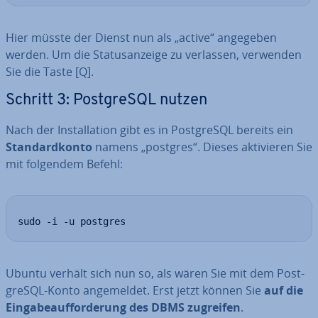
Hier müsste der Dienst nun als „active“ angegeben
werden. Um die Sta­tus­an­zei­ge zu verlassen, verwenden
Sie die Taste [Q].
Schritt 3: Post­greS­QL nutzen
Nach der In­stal­la­ti­on gibt es in Post­greS­QL bereits ein
Stan­dard­kon­to
namens „postgres“. Dieses ak­ti­vie­ren Sie
mit folgendem Befehl:
sudo -i -u postgres
Ubuntu verhält sich nun so, als wären Sie mit dem Post­
greS­QL-Konto an­ge­mel­det. Erst jetzt können Sie
auf die
Ein­ga­be­auf­for­de­rung des DBMS zugreifen
.