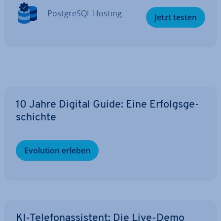
Post­greS­QL Hosting
Jetzt testen
10 Jahre Digital Guide: Eine Er­folgs­ge­
schich­te
Evolution erleben
KI-Te­le­fon­as­sis­tent: Die Live-Demo