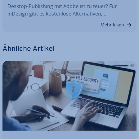
Desktop-Pu­bli­shing mit Adobe ist zu teuer? Für
InDesign gibt es kos­ten­lo­se Al­ter­na­ti­ven,…
Mehr lesen
Ähnliche Artikel