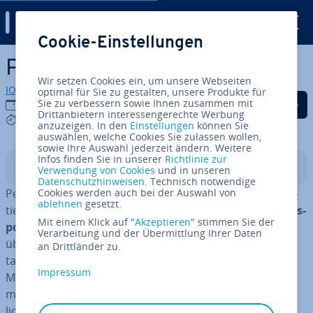
Digital Guide
Cookie-Einstellungen
Zum Haupt­in­halt springen
Pathping
Wir setzen Cookies ein, um unsere Webseiten
IONOS Redaktion
optimal für Sie zu gestalten, unsere Produkte für
Auf Facebook teilen
Auf Twitter teilen
Auf LinkedIn tei
Sie zu verbessern sowie Ihnen zusammen mit
17.02.2021
Drittanbietern interessengerechte Werbung
8 mins
anzuzeigen. In den
Einstellungen
können Sie
auswählen, welche Cookies Sie zulassen wollen,
sowie Ihre Auswahl jederzeit ändern. Weitere
Infos finden Sie in unserer
Richtlinie zur
In­halts­ver­zeich­nis
Verwendung von Cookies
und in unseren
Datenschutzhinweisen
. Technisch notwendige
Per­for­mance und Zu­ver­läs­sig­keit von Netz­wer­ken pro­fi­
Cookies werden auch bei der Auswahl von
ablehnen
gesetzt.
tie­ren we­sent­lich von einem
rei­bungs­lo­sen Da­ten­trans­
Mit einem Klick auf "
Akzeptieren
" stimmen Sie der
port
auf der Basis des
TCP/IP-Pro­to­kolls
. Ob die Da­ten­
Verarbeitung und der Übermittlung Ihrer Daten
über­tra­gung im Fir­men­netz­werk und darüber hinaus
an Drittländer zu.
tadellos funk­tio­niert, kann man mit recht einfachen
Impressum
Mitteln her­aus­fin­den. Neben dem be­kann­te­ren Kom­
man­do­zei­len­be­fehl
ipconfig
zählt pathping zu den nütz­
lichs­ten Tools der
Netz­werk­dia­gno­se
. Vor allem in