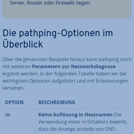
Server, Router oder Firewalls liegen.
Die pathping-Optionen im
Überblick
Über die genannten Beispiele hinaus kann pathping noch
mit weiteren
Pa­ra­me­tern zur Netz­werk­dia­gno­se
ergänzt werden. In der folgenden Tabelle haben wir die
wich­tigs­ten Optionen auf­ge­führt und mit Er­läu­te­run­gen
versehen.
OPTION
BE­SCHREI­BUNG
/n
Keine Auflösung in Hostnamen
Die
Ver­wen­dung eines -n-Schalters bewirkt,
dass die Anzeige anstelle von DNS-