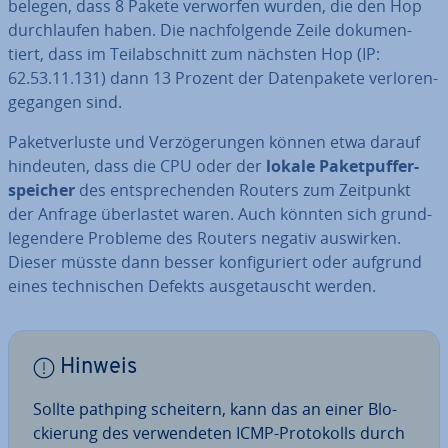
belegen, dass 8 Pakete verworfen wurden, die den Hop
durch­lau­fen haben. Die nach­fol­gen­de Zeile do­ku­men­
tiert, dass im Teil­ab­schnitt zum nächsten Hop (IP:
62.53.11.131) dann 13 Prozent der Da­ten­pa­ke­te ver­lo­ren­
ge­gan­gen sind.
Pa­ket­ver­lus­te und Ver­zö­ge­run­gen können etwa darauf
hindeuten, dass die CPU oder der
lokale Pa­ket­puf­fer­
spei­cher
des ent­spre­chen­den Routers zum Zeitpunkt
der Anfrage über­las­tet waren. Auch könnten sich grund­
le­gen­de­re Probleme des Routers negativ auswirken.
Dieser müsste dann besser kon­fi­gu­riert oder aufgrund
eines tech­ni­schen Defekts aus­ge­tauscht werden.
Hinweis
Sollte pathping scheitern, kann das an einer Blo­
ckie­rung des ver­wen­de­ten ICMP-Pro­to­kolls durch