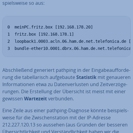
spiels­wei­se so aus:
0  meinPC.fritz.box [192.168.178.20]

1  fritz.box [192.168.178.1]

2  loopback1.0003.acln.06.ham.de.net.telefonica.de [1
3  bundle-ether10.0001.dbrx.06.ham.de.net.telefonica
Ab­schlie­ßend generiert pathping in der Ein­ga­be­auf­for­de­
rung die ta­bel­la­risch auf­ge­bau­te
Statistik
mit genaueren
In­for­ma­tio­nen etwa zu Da­ten­ver­lus­ten und Zeit­ver­zö­ge­
run­gen. Die Er­stel­lung der Übersicht ist meist mit einer
gewissen
Wartezeit
verbunden.
Eine Zeile aus einer pathping-Diagnose könnte bei­spiels­
wei­se für die Zwi­schen­sta­ti­on mit der IP-Adresse
212.227.120.13 so aussehen (aus Gründen der besseren
Über­sicht­lich­keit und Ver­ständ­lich­keit haben wir die