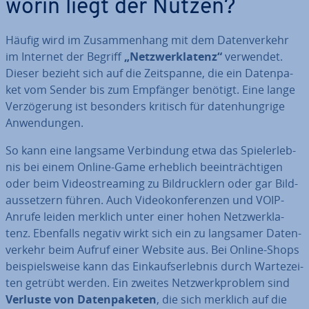
worin liegt der Nutzen?
Häufig wird im Zu­sam­men­hang mit dem Da­ten­ver­kehr
im Internet der Begriff
„Netz­werk­la­tenz“
verwendet.
Dieser bezieht sich auf die Zeit­span­ne, die ein Da­ten­pa­
ket vom Sender bis zum Empfänger benötigt. Eine lange
Ver­zö­ge­rung ist besonders kritisch für da­ten­hung­ri­ge
An­wen­dun­gen.
So kann eine langsame Ver­bin­dung etwa das Spiel­erleb­
nis bei einem Online-Game erheblich be­ein­träch­ti­gen
oder beim Vi­deo­strea­ming zu Bild­ruck­lern oder gar Bild­
aus­set­zern führen. Auch Vi­deo­kon­fe­ren­zen und VOIP-
Anrufe leiden merklich unter einer hohen Netz­werk­la­
tenz. Ebenfalls negativ wirkt sich ein zu langsamer Da­ten­
ver­kehr beim Aufruf einer Website aus. Bei Online-Shops
bei­spiels­wei­se kann das Ein­kaufs­er­leb­nis durch War­te­zei­
ten getrübt werden. Ein zweites Netz­werk­pro­blem sind
Verluste von Da­ten­pa­ke­ten
, die sich merklich auf die