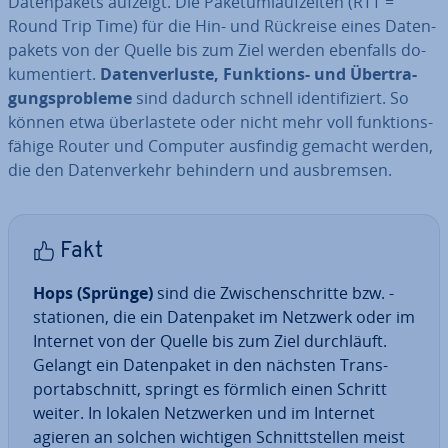
Da­ten­pa­kets aufzeigt. Die Pa­ket­um­lauf­zei­ten (RTT =
Round Trip Time) für die Hin- und Rückreise eines Da­ten­
pa­kets von der Quelle bis zum Ziel werden ebenfalls do­
ku­men­tiert.
Da­ten­ver­lus­te, Funktions- und Über­tra­
gungs­pro­ble­me
sind dadurch schnell iden­ti­fi­ziert. So
können etwa über­las­te­te oder nicht mehr voll funk­ti­ons­
fä­hi­ge Router und Computer ausfindig gemacht werden,
die den Da­ten­ver­kehr behindern und aus­brem­sen.
Fakt
Hops (Sprünge)
sind die Zwi­schen­schrit­te bzw. -
stationen, die ein Da­ten­pa­ket im Netzwerk oder im
Internet von der Quelle bis zum Ziel durch­läuft.
Gelangt ein Da­ten­pa­ket in den nächsten Trans­
port­ab­schnitt, springt es förmlich einen Schritt
weiter. In lokalen Netz­wer­ken und im Internet
agieren an solchen wichtigen Schnitt­stel­len meist