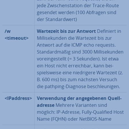
jede Zwi­schen­sta­ti­on der Trace-Route
gesendet werden (100 Abfragen sind
der Stan­dard­wert)
/w
Wartezeit bis zur Antwort
Definiert in
<timeout>
Mil­li­se­kun­den die Wartezeit bis zur
Antwort auf die ICMP echo requests.
Stan­dard­mä­ßig sind 3000 Mil­li­se­kun­den
vor­ein­ge­stellt (= 3 Sekunden). Ist etwa
ein Host nicht er­reich­bar, kann bei­
spiels­wei­se eine nied­ri­ge­re Wartezeit (z.
B. 600 ms) bis zum nächsten Versuch
die pathping-Diagnose be­schleu­ni­gen.
<IPaddress>
Ver­wen­dung der an­ge­ge­be­nen Quell­
adres­se
Mehrere Varianten sind
möglich: IP-Adresse, Fully-Qualified Host
Name (FQHN) oder NetBIOS-Name