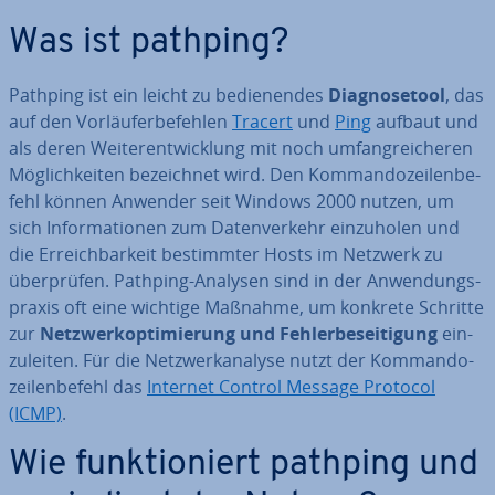
Was ist pathping?
Pathping ist ein leicht zu be­die­nen­des
Dia­gno­se­tool
, das
auf den Vor­läu­fer­be­feh­len
Tracert
und
Ping
aufbaut und
als deren Wei­ter­ent­wick­lung mit noch um­fang­rei­che­ren
Mög­lich­kei­ten be­zeich­net wird. Den Kom­man­do­zei­len­be­
fehl können Anwender seit Windows 2000 nutzen, um
sich In­for­ma­tio­nen zum Da­ten­ver­kehr ein­zu­ho­len und
die Er­reich­bar­keit be­stimm­ter Hosts im Netzwerk zu
über­prü­fen. Pathping-Analysen sind in der An­wen­dungs­
pra­xis oft eine wichtige Maßnahme, um konkrete Schritte
zur
Netz­werk­op­ti­mie­rung und Feh­ler­be­sei­ti­gung
ein­
zu­lei­ten. Für die Netz­werk­ana­ly­se nutzt der Kom­man­do­
zei­len­be­fehl das
Internet Control Message Protocol
(ICMP)
.
Wie funk­tio­niert pathping und