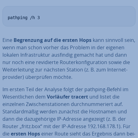
pathping /h 3
Eine
Be­gren­zung auf die ersten Hops
kann sinnvoll sein,
wenn man schon vorher das Problem in der eigenen
lokalen In­fra­struk­tur ausfindig gemacht hat und dann
nur noch eine re­vi­dier­te Rou­ter­kon­fi­gu­ra­ti­on sowie die
Wei­ter­lei­tung zur nächsten Station (z. B. zum In­ter­net­
pro­vi­der) über­prü­fen möchte.
Im ersten Teil der Analyse folgt der pathping-Befehl im
We­sent­li­chen dem
Vorläufer tracert
und listet die
einzelnen Zwi­schen­sta­tio­nen durch­num­me­riert auf.
Stan­dard­mä­ßig werden zunächst die Hostnamen und
dann die da­zu­ge­hö­ri­ge IP-Adresse angezeigt (z. B. der
Router „fritz.box“ mit der IP-Adresse 192.168.178.1). Für
die
ersten Hops
einer Route sieht das Ergebnis dann bei­