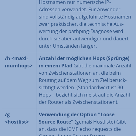
Hostnamen nur nu­me­ri­sche IP-
Adressen verwendet. Für Anwender
sind voll­stän­dig auf­ge­führ­te Hostnamen
zwar prak­ti­scher, die tech­ni­sche Aus­
wer­tung der pathping-Diagnose wird
durch sie aber auf­wen­di­ger und dauert
unter Umständen länger.
/h <ma­xi­
Anzahl der möglichen Hops (Sprünge)
mum­hops>
in einem Pfad
Gibt die maximale Anzahl
von Zwi­schen­sta­tio­nen an, die beim
Routing auf dem Weg zum Ziel be­rück­
sich­tigt werden. (Stan­dard­wert ist 30
Hops – bezieht sich meist auf die Anzahl
der Router als Zwi­schen­sta­tio­nen).
/g
Ver­wen­dung der Option "Loose
<hostlist>
Source Route"
(gemäß Hostliste) Gibt
an, dass die ICMP echo requests die