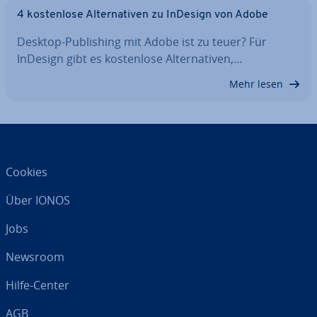
4 kos­ten­lo­se Al­ter­na­ti­ven zu InDesign von Adobe
Desktop-Pu­bli­shing mit Adobe ist zu teuer? Für
InDesign gibt es kos­ten­lo­se Al­ter­na­ti­ven,…
Mehr lesen
Cookies
Über IONOS
Jobs
Newsroom
Hilfe-Center
AGB