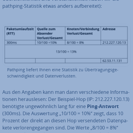
pathping-Statistik etwas anders auf­be­rei­tet):
Pathping liefert Ihnen eine Statistik zu Über­tra­gungs­ge­
schwin­dig­keit und Da­ten­ver­lus­ten.
Aus den Angaben kann man dann ver­schie­de­ne In­for­ma­
tio­nen her­aus­le­sen: Der Beispiel-Hop (IP: 212.227.120.13)
benötigte un­ge­wöhn­lich lang für eine
Ping-Antwort
(300ms). Die Aus­wer­tung „10/100 = 10%“ zeigt, dass 10
Prozent der direkt an diesen Hop ver­sen­de­ten Da­ten­pa­
ke­te ver­lo­ren­ge­gan­gen sind. Die Werte „8/100 = 8%“