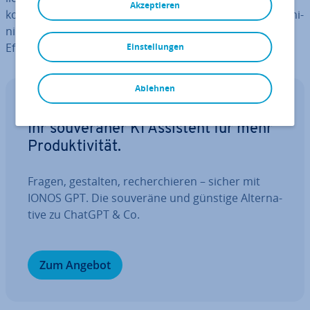
Akzeptieren
komplexen Netz­werk­um­ge­bun­gen schätzen Sys­tem­ad­mi­
nis­tra­to­ren und Heim­an­wen­der die Fle­xi­bi­li­tät und
Effizienz des
CMD-Befehls
.
Einstellungen
Ablehnen
IONOS GPT
Ihr sou­ve­rä­ner KI Assistent für mehr
Pro­duk­ti­vi­tät.
Fragen, gestalten, re­cher­chie­ren – sicher mit
IONOS GPT. Die souveräne und günstige Al­ter­na­
ti­ve zu ChatGPT & Co.
Zum Angebot