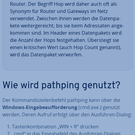
Router. Der Begriff Hop wird daher auch oft als
Synonym für Router und Gateways im Netz
verwendet. Zwischen ihnen werden die Da­ten­pa­
ke­te wei­ter­ge­reicht, bis sie beim Adres­sa­ten an­ge­
kom­men sind. Im Header eines Da­ten­pa­kets wird
die Anzahl der Hops fest­ge­hal­ten. Über­steigt sie
einen kri­ti­schen Wert (auch Hop Count genannt),
wird das Da­ten­pa­ket verworfen.
Wie wird pathping genutzt?
Der Kom­man­do­zei­len­be­fehl pathping kann über die
Windows-Ein­ga­be­auf­for­de­rung
(cmd.exe.) genutzt
werden. Deren Aufruf erfolgt über den Ausführen-Dialog:
Tas­ten­kom­bi­na­ti­on „WIN + R“ drücken
„cmd“ in das Ein­ga­be­feld des Ausführen-Dialogs