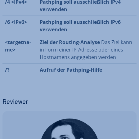
/4 <IPv4>
Pathping
soll aus­schließ­lich IPv4
verwenden
/6 <IPv6>
Pathping
soll aus­schließ­lich IPv6
verwenden
<tar­get­na­
Ziel der Routing-Analyse
Das Ziel kann
me>
in Form einer IP-Adresse oder eines
Host­na­mens angegeben werden
/?
Aufruf der Pathping-Hilfe
Reviewer