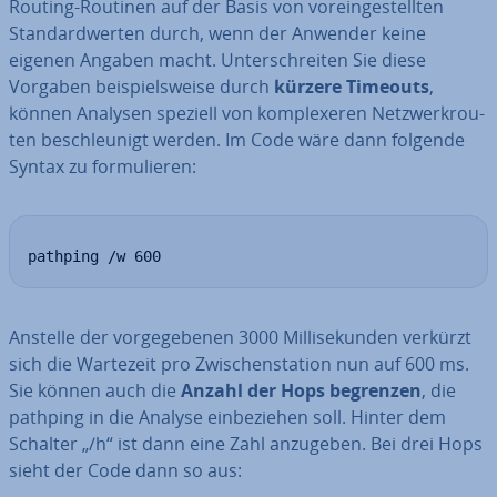
Routing-Routinen auf der Basis von vor­ein­ge­stell­ten
Stan­dard­wer­ten durch, wenn der Anwender keine
eigenen Angaben macht. Un­ter­schrei­ten Sie diese
Vorgaben bei­spiels­wei­se durch
kürzere Timeouts
,
können Analysen speziell von kom­ple­xe­ren Netz­werk­rou­
ten be­schleu­nigt werden. Im Code wäre dann folgende
Syntax zu for­mu­lie­ren:
pathping /w 600
Anstelle der vor­ge­ge­be­nen 3000 Mil­li­se­kun­den verkürzt
sich die Wartezeit pro Zwi­schen­sta­ti­on nun auf 600 ms.
Sie können auch die
Anzahl der Hops begrenzen
, die
pathping in die Analyse ein­be­zie­hen soll. Hinter dem
Schalter „/h“ ist dann eine Zahl anzugeben. Bei drei Hops
sieht der Code dann so aus: