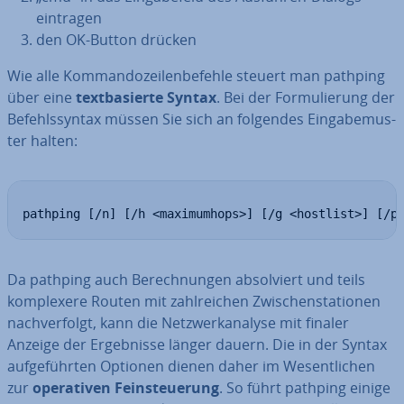
eintragen
den OK-Button drücken
Wie alle Kom­man­do­zei­len­be­feh­le steuert man pathping
über eine
text­ba­sier­te Syntax
. Bei der For­mu­lie­rung der
Be­fehls­syn­tax müssen Sie sich an folgendes Ein­ga­be­mus­
ter halten:
pathping [/n] [/h <maximumhops>] [/g <hostlist>] [/p
Da pathping auch Be­rech­nun­gen ab­sol­viert und teils
kom­ple­xe­re Routen mit zahl­rei­chen Zwi­schen­sta­tio­nen
nach­ver­folgt, kann die Netz­werk­ana­ly­se mit finaler
Anzeige der Er­geb­nis­se länger dauern. Die in der Syntax
auf­ge­führ­ten Optionen dienen daher im We­sent­li­chen
zur
ope­ra­ti­ven Fein­steue­rung
. So führt pathping einige