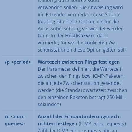
Option „Loose Source Route“
verwenden sollen. Die Anweisung wird
im IP-Header vermerkt. Loose Source
Routing ist eine IP-Option, die für die
Adress­über­set­zung verwendet werden
kann. In der Hostliste wird dann
vermerkt, für welche konkreten Zwi­
schen­sta­tio­nen diese Option gelten soll.
/p <period>
Wartezeit zwischen Pings festlegen
Der Parameter definiert die Wartezeit
zwischen den Pings bzw. ICMP-Paketen,
die an jede Zwi­schen­sta­ti­on gesendet
werden (die Stan­dard­war­te­zeit zwischen
den einzelnen Paketen beträgt 250 Mil­li­
se­kun­den)
/q <num­
Anzahl der Echo­an­for­de­rungs­nach­
queries>
rich­ten festlegen
(ICMP echo requests)
Zahl der ICMP echo requests, die an