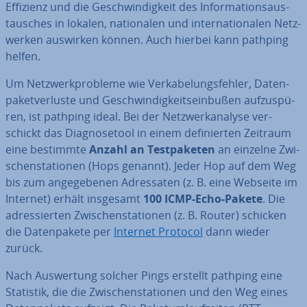
Effizienz und die Ge­schwin­dig­keit des In­for­ma­ti­ons­aus­
tau­sches in lokalen, na­tio­na­len und in­ter­na­tio­na­len Netz­
wer­ken auswirken können. Auch hierbei kann pathping
helfen.
Um Netz­werk­pro­ble­me wie Ver­ka­be­lungs­feh­ler, Da­ten­
pa­ket­ver­lus­te und Ge­schwin­dig­keits­ein­bu­ßen auf­zu­spü­
ren, ist pathping ideal. Bei der Netz­werk­ana­ly­se ver­
schickt das Dia­gno­se­tool in einem de­fi­nier­ten Zeitraum
eine bestimmte
Anzahl an Test­pa­ke­ten
an einzelne Zwi­
schen­sta­tio­nen (Hops genannt). Jeder Hop auf dem Weg
bis zum an­ge­ge­be­nen Adres­sa­ten (z. B. eine Webseite im
Internet) erhält insgesamt
100 ICMP-Echo-Pakete
. Die
adres­sier­ten Zwi­schen­sta­tio­nen (z. B. Router) schicken
die Da­ten­pa­ke­te per
Internet Protocol
dann wieder
zurück.
Nach Aus­wer­tung solcher Pings erstellt pathping eine
Statistik, die die Zwi­schen­sta­tio­nen und den Weg eines