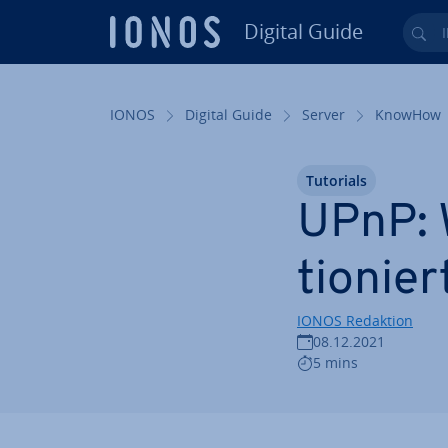
Digital Guide
Ihr
Zum Haupt­in­halt springen
IONOS
Digital Guide
Server
KnowHow
Tutorials
UPnP: 
tio­nier
IONOS Redaktion
08.12.2021
5 mins