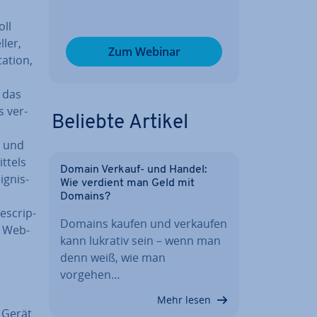
oll
­ler,
Zum Webinar
­ti­on,
r das
s ver­
Beliebte Artikel
n und
ttels
Domain Verkauf- und Handel:
eignis-
Wie verdient man Geld mit
Domains?
e­scrip­
Domains kaufen und verkaufen
m Web­
kann lukrativ sein – wenn man
denn weiß, wie man
vorgehen…
Mehr lesen
e Gerät