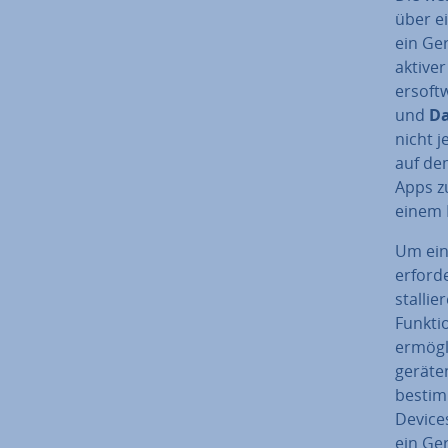
über e
ein Ge
aktive
er­soft­
und
Da
nicht j
auf dem
Apps zu
einem P
Um ein
er­for­
stal­li
Funkti
er­mög
ge­rä­t
bestim
Devices
ein Ge