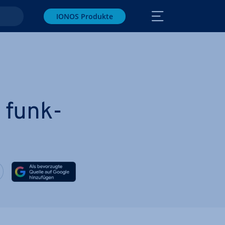
IONOS Produkte
 funk­
ook teilen
witter teilen
Auf LinkedIn teilen