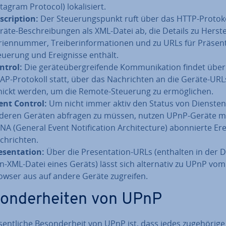
agram Protocol) lo­ka­li­siert.
scrip­ti­on:
Der Steue­rungs­punkt ruft über das HTTP-Protok
räte-Be­schrei­bun­gen als XML-Datei ab, die Details zu Her­stel
ri­en­num­mer, Trei­ber­in­for­ma­tio­nen und zu URLs für Prä­sen­ta
euerung und Er­eig­nis­se enthält.
ntrol:
Die ge­rä­te­über­grei­fen­de Kom­mu­ni­ka­ti­on findet übe
AP-Protokoll statt, über das Nach­rich­ten an die Geräte-URL
hickt werden, um die Remote-Steuerung zu er­mög­li­chen.
ent Control:
Um nicht immer aktiv den Status von Dienste
deren Geräten abfragen zu müssen, nutzen UPnP-Geräte mi
A (General Event No­ti­fi­ca­ti­on Ar­chi­tec­tu­re) abon­nier­te Er
h­rich­ten.
­sen­ta­ti­on:
Über die Pre­sen­ta­ti­on-URLs (enthalten in der D
­on-XML-Datei eines Geräts) lässt sich al­ter­na­tiv zu UPnP vo
ow­ser aus auf andere Geräte zugreifen.
son­der­hei­ten von UPnP
sent­li­che Be­son­der­heit von UPnP ist, dass jedes zu­ge­hö­ri­g