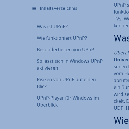
UPnP so
In­halts­ver­zeich­nis
funk­ti
TVs. W
kennen.
Was ist UPnP?
Was
Wie funk­tio­niert UPnP?
Be­son­der­hei­ten von UPnP
Überall
Univer
So lässt sich in Windows UPnP
se­nen
ak­ti­vie­ren
vom He
Risiken von UPnP auf einen
abrufen
Blick
ein Bun
wird se
UPnP-Player für Windows im
ckelt. 
Überblick
UDP, H
Wie