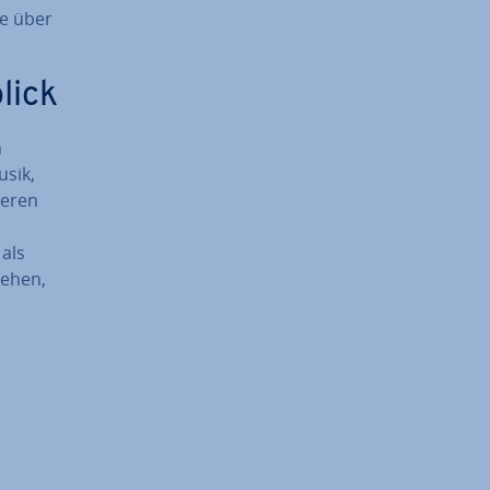
­be über
lick
n
usik,
deren
 als
tehen,