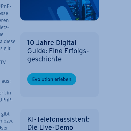
 UPnP-
esse
eren
etz­
ie
a diese
10 Jahre Digital
 gilt
Guide: Eine Er­folgs­
ge­schich­te
-TV
Evolution erleben
 aus:
erk in
 UPnP-
 gibt
KI-Te­le­fon­as­sis­tent:
n bzw.
User
Die Live-Demo