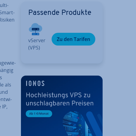
­ti­
 Smart-
Passende Produkte
Risiken
Zu den Tarifen
vServer
(VPS)
ge­wie­
än­gig
s
de als
 und
nt­wi­
 IP,