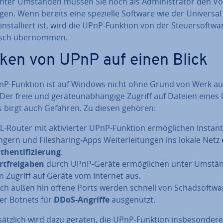
Unter Umständen müssen Sie noch als Ad­mi­nis­tra­tor den V
ti­gen. Wenn bereits eine spezielle Software wie der Universa
in­stal­liert ist, wird die UPnP-Funktion von der Steu­er­soft­wa
isch über­nom­men.
iken von UPnP auf einen Blick
nP-Funktion ist auf Windows nicht ohne Grund von Werk aus
t. Der freie und ge­rä­te­un­ab­hän­gi­ge Zugriff auf Dateien eine
s birgt auch Gefahren. Zu diesen gehören:
L-Router mit ak­ti­vier­ter UPnP-Funktion er­mög­li­chen Instan
­gern und File­sha­ring-Apps Wei­ter­lei­tun­gen ins lokale Netz
then­ti­fi­zie­rung
.
t­frei­ga­ben
durch UPnP-Geräte er­mög­li­chen unter Umstä
n Zugriff auf Geräte vom Internet aus.
ch außen hin offene Ports werden schnell von Schad­soft­wa
er Botnets für
DDoS-Angriffe
aus­ge­nutzt.
ätz­lich wird dazu geraten, die UPnP-Funktion ins­be­son­de­re