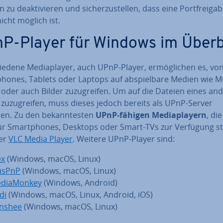
zu de­ak­ti­vie­ren und si­cher­zu­stel­len, dass eine Port­frei­ga
cht möglich ist.
P-Player für Windows im Überb
ie­de­ne Me­dia­play­er, auch UPnP-Player, er­mög­li­chen es, vo
hones, Tablets oder Laptops auf ab­spiel­ba­re Medien wie M
oder auch Bilder zu­zu­grei­fen. Um auf die Dateien eines an
zu­zu­grei­fen, muss dieses jedoch bereits als UPnP-Server
en. Zu den be­kann­tes­ten
UPnP-fähigen Me­dia­play­ern
, die
ür Smart­phones, Desktops oder Smart-TVs zur Verfügung s
der
VLC Media Player
. Weitere UPnP-Player sind:
ex
(Windows, macOS, Linux)
sPnP
(Windows, macOS, Linux)
dia­M­on­key
(Windows, Android)
di
(Windows, macOS, Linux, Android, iOS)
nshee
(Windows, macOS, Linux)