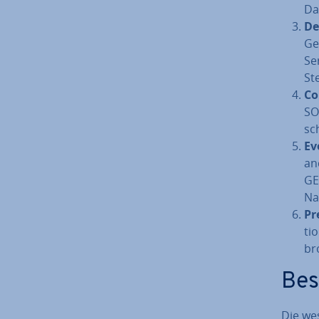
Dat
De­
Ge
Se­
St
Co
SO
sc
Ev
an
GEN
Nac
Pre
ti
br
Be­
Die we­