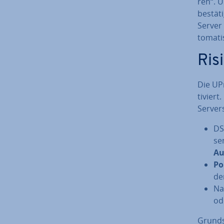
ren“. 
be­stä­
Server 
to­ma­t
Ris
Die UP
ti­vier
Server
DS
sen
Au­
Por
de
Na
od
Grund­s