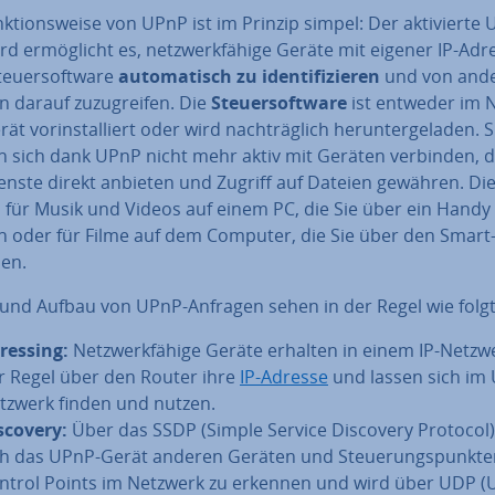
k­ti­ons­wei­se von UPnP ist im Prinzip simpel: Der ak­ti­vier­te
d er­mög­licht es, netz­werk­fä­hi­ge Geräte mit eigener IP-Adr
eu­er­soft­ware
au­to­ma­tisch zu iden­ti­fi­zie­ren
und von and
 darauf zu­zu­grei­fen. Die
Steu­er­soft­ware
ist entweder im N
rät vor­in­stal­liert oder wird nach­träg­lich her­un­ter­ge­la­den. S
 sich dank UPnP nicht mehr aktiv mit Geräten verbinden, d
enste direkt anbieten und Zugriff auf Dateien gewähren. Dies
 für Musik und Videos auf einem PC, die Sie über ein Handy
n oder für Filme auf dem Computer, die Sie über den Smart
en.
 und Aufbau von UPnP-Anfragen sehen in der Regel wie folgt
ressing:
Netz­werk­fä­hi­ge Geräte erhalten in einem IP-Netzw
r Regel über den Router ihre
IP-Adresse
und lassen sich im
tzwerk finden und nutzen.
scovery:
Über das SSDP (Simple Service Discovery Protocol)
ch das UPnP-Gerät anderen Geräten und Steue­rungs­punk­te
ntrol Points im Netzwerk zu erkennen und wird über UDP (