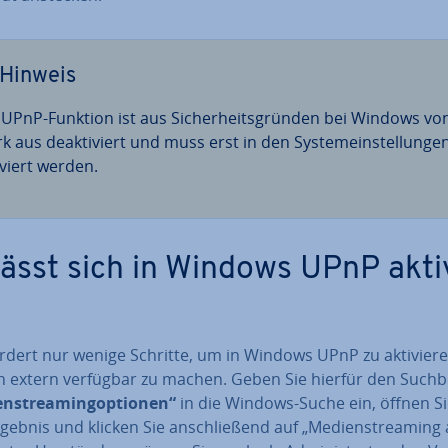
Hinweis
 UPnP-Funktion ist aus Si­cher­heits­grün­den bei Windows vo
 aus de­ak­ti­viert und muss erst in den Sys­tem­ein­stel­lun­ge
iviert werden.
lässt sich in Windows UPnP ak­ti­
rdert nur wenige Schritte, um in Windows UPnP zu ak­ti­vie­r
n extern verfügbar zu machen. Geben Sie hierfür den Such­be
enstrea­ming­op­tio­nen“
in die Windows-Suche ein, öffnen S
geb­nis und klicken Sie an­schlie­ßend auf „Me­di­enstrea­ming ak