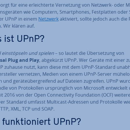
rgt für eine er­leich­ter­te Ver­net­zung von Netzwerk- oder Mul
­ons­ge­rä­ten wie Computern, Smart­phones, Fest­plat­ten oder
er UPnP in einem
Netzwerk
aktiviert, sollte jedoch auch die 
 Wir klären auf.
 ist UPnP?
 ein­stöp­seln und spielen
– so lautet die Über­set­zung von
sal Plug and Play
, abgekürzt UPnP. Wer Geräte mit einer zu­
 IP zuhause nutzt, kann diese mit dem UPnP-Standard un­ab­h
r­stel­ler vernetzen, Medien von einem UPnP-Server mühelo
 und ge­rä­te­über­grei­fend auf Dateien zugreifen. UPnP wur
dle von Pro­to­kol­len ur­sprüng­lich von Microsoft ent­wi­ckelt
it 2016 von der Open Con­nec­ti­vi­ty Foun­da­ti­on (OCF) wei­ter­e
Der Standard umfasst Multicast-Adressen und Pro­to­kol­le wie
TTP, XML, TCP und SOAP.
 funk­tio­niert UPnP?