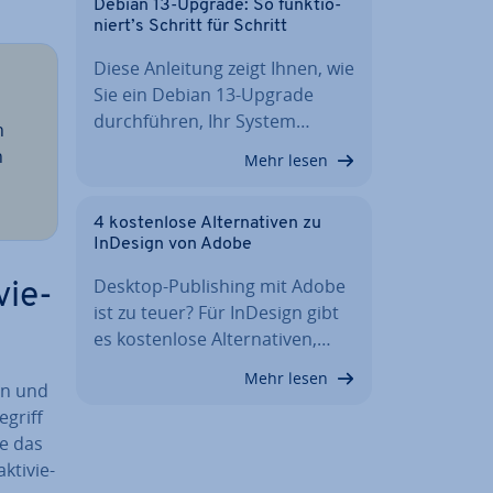
Debian 13-Upgrade: So funk­tio­
niert’s Schritt für Schritt
Diese Anleitung zeigt Ihnen, wie
Sie ein Debian 13-Upgrade
durch­füh­ren, Ihr System…
n
n
Mehr lesen
4 kos­ten­lo­se Al­ter­na­ti­ven zu
InDesign von Adobe
Desktop-Pu­bli­shing mit Adobe
vie­
ist zu teuer? Für InDesign gibt
es kos­ten­lo­se Al­ter­na­ti­ven,…
Mehr lesen
en und
­griff
ie das
­ti­vie­