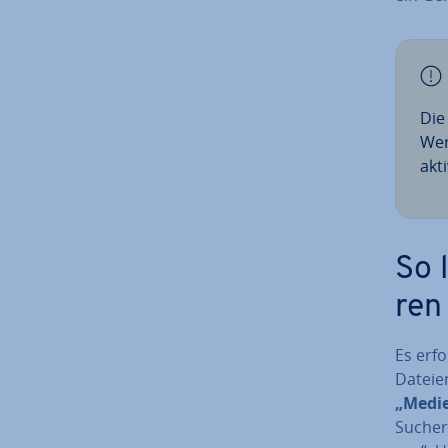
Die
Werk
akt
So 
ren
Es erfo
Dateie
„Me­di­
Such­er