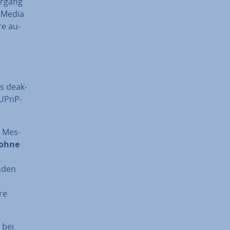
organg
l Media
re au­
 de­ak­
s UPnP-
t Mes­
ohne
nden
re
 bei