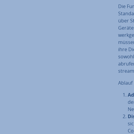
Die Fun
Standar
über St
Geräten
werk­ge­
müssen
ihre Di
sowohl
abrufe
stream
Ablauf
Ad
de
Ne
Di
si
Co