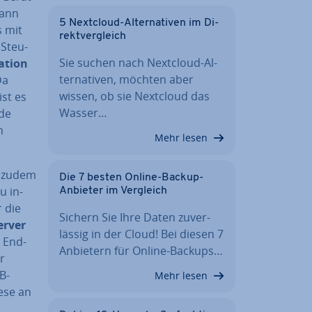
kann
5 Nextcloud-Al­ter­na­ti­ven im Di­
s mit
rekt­ver­gleich
 Steu­
Sie suchen nach Nextcloud-Al­
­ti­on
ter­na­ti­ven, möchten aber
Da
wissen, ob sie Nextcloud das
ist es
Wasser…
­de
n
Mehr lesen
s zudem
Die 7 besten Online-Backup-
u in­
Anbieter im Vergleich
r die
Sichern Sie Ihre Daten zu­ver­
erver
läs­sig in der Cloud! Bei diesen 7
n End­
Anbietern für Online-Backups…
r
B-
Mehr lesen
iese an