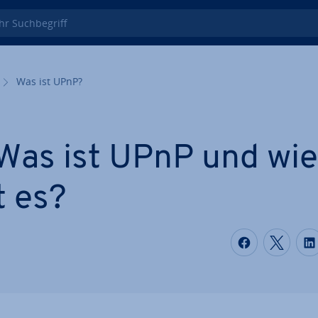
 Such­be­griff
Was ist UPnP?
Was ist UPnP und wie
t es?
Auf Faceb
Auf T