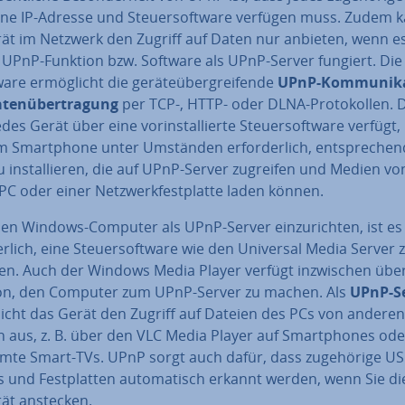
ine IP-Adresse und Steu­er­soft­ware verfügen muss. Zudem 
rät im Netzwerk den Zugriff auf Daten nur anbieten, wenn e
r UPnP-Funktion bzw. Software als UPnP-Server fungiert. Die
ware er­mög­licht die ge­rä­te­über­grei­fen­de
UPnP-Kom­mu­ni­ka
­ten­über­tra­gung
per TCP-, HTTP- oder DLNA-Pro­to­kol­len. 
edes Gerät über eine vor­in­stal­lier­te Steu­er­soft­ware verfügt, 
 Smart­phone unter Umständen er­for­der­lich, ent­spre­chen
 in­stal­lie­ren, die auf UPnP-Server zugreifen und Medien vo
C oder einer Netz­werk­fest­plat­te laden können.
en Windows-Computer als UPnP-Server ein­zu­rich­ten, ist e
der­lich, eine Steu­er­soft­ware wie den Universal Media Server z
e­ren. Auch der Windows Media Player verfügt in­zwi­schen übe
on, den Computer zum UPnP-Server zu machen. Als
UPnP-S
­licht das Gerät den Zugriff auf Dateien des PCs von andere
en aus, z. B. über den VLC Media Player auf Smart­phones ode
mte Smart-TVs. UPnP sorgt auch dafür, dass zu­ge­hö­ri­ge US
 und Fest­plat­ten au­to­ma­tisch erkannt werden, wenn Sie d
rät anstecken.