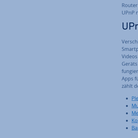
Routern 
UPnP ni
UPn
Ver­sch
Smart­p
Videos 
Geräts 
fungier
Apps f
zählt 
Pl
Mu
Me­
Ko
Ba