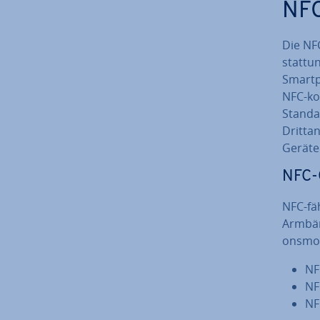
NFC
Die NF
stat­tu
Smart­
NFC-ko
Standar
Dritt­a
Geräten
NFC-O
NFC-fä
Armbänd
ons­mo­
NF
NF
NF