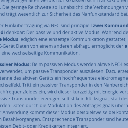
­le­se­ge­rät gehalten werde. Nur so lassen sich Trans­ak­tio­nen
. Die geringe Reich­wei­te soll un­ab­sicht­li­che Ver­bin­dun­gen v
d trägt we­sent­lich zur Si­cher­heit des Nah­funk­stan­dard bei
er Funk­über­tra­gung via NFC sind prin­zi­pi­ell
zwei Kom­mu­ni­k
­di
denkbar: Der passive und der aktive Modus. Während de
ve Modus
lediglich eine ein­sei­ti­ge Kom­mu­ni­ka­ti­on gestattet,
C-Gerät Daten von einem anderen abfragt, er­mög­licht der
a
s
eine wech­sel­sei­ti­ge Kom­mu­ni­ka­ti­on.
ssiver Modus:
Beim passiven Modus werden aktive NFC-Le­se
 verwendet, um passive Trans­pon­der aus­zu­le­sen. Dazu erze
tenne des aktiven Geräts ein hoch­fre­quen­tes elek­tro­ma­gne­
ch­sel­feld. Tritt ein passiver Trans­pon­der in den Nah­be­reic
h­fre­quenz­fel­des ein, wird dieser kurz­zei­tig mit Energie ver
ssive Trans­pon­der erzeugen selbst kein Rück­si­gnal, statt­de
den Daten durch die Mo­du­la­ti­on des Ab­fra­ge­si­gnals über­mi
r Anwendung kommt dieser Modus bei­spiels­wei­se bei kon­tak
n Be­zahl­vor­gän­gen. Ent­spre­chen­de Trans­pon­der sind heute
sten Debit- oder Kre­dit­kar­ten in­te­griert.