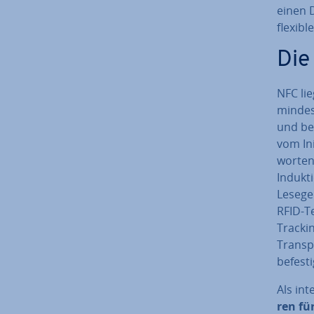
einen D
flexibl
Die
NFC lie
min­des
und bel
vom Ini
wor­ten
Indukti
Lesege
RFID-Tec
Trackin
Trans­p
befesti
Als in­t
ren für