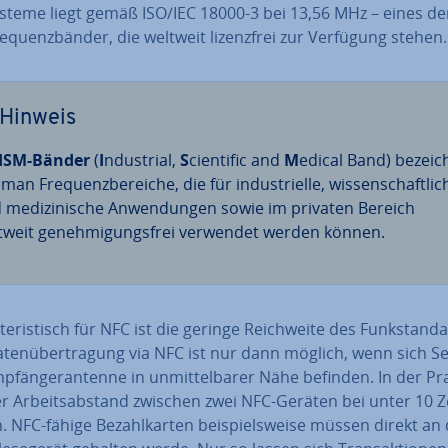
steme liegt gemäß ISO/IEC 18000-3 bei 13,56 MHz – eines de
e­quenz­bän­der, die weltweit li­zenz­frei zur Verfügung stehen.
Hinweis
ISM-Bänder
(
I
ndustrial,
S
cientific and
M
edical Band) be­zeic
man Fre­quenz­be­rei­che, die für in­dus­tri­el­le, wis­sen­schaft­li­
 me­di­zi­ni­sche An­wen­dun­gen sowie im privaten Bereich
tweit ge­neh­mi­gungs­frei verwendet werden können.
­te­ris­tisch für NFC ist die geringe Reich­wei­te des Funk­stan­d
­ten­über­tra­gung via NFC ist nur dann möglich, wenn sich S
­fän­ger­an­ten­ne in un­mit­tel­ba­rer Nähe befinden. In der Pr
er Ar­beits­ab­stand zwischen zwei NFC-Geräten bei unter 10 Ze
. NFC-fähige Be­zahl­kar­ten bei­spiels­wei­se müssen direkt an