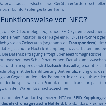
a­ten­aus­tausch zwischen zwei Geräten erfordern, schneller
er oder kom­for­ta­bler gestalten kann.
 Funk­ti­ons­wei­se von NFC?
gt die RFID-Tech­no­lo­gie zugrunde. RFID-Systeme bestehen 
­tens einem Initiator (in der Regel ein RFID-Lese-/Schreib­ge­r
iebig vielen Ziel­ge­rä­ten (so­ge­nann­ten
Trans­pon­dern
), die 
tiator gesendete Nachricht empfangen, ver­ar­bei­ten und be
. Die Da­ten­über­tra­gung erfolgt über elek­tro­ma­gne­ti­sche
on zwischen zwei Schlei­fen­an­ten­nen. Der Abstand zwischen
rät und Trans­pon­der wird
Luft­schnitt­stel­le
genannt. Ziel d
h­no­lo­gie ist die Iden­ti­fi­zie­rung, Au­then­ti­fi­zie­rung und das
g von Ge­gen­stän­den oder Personen. In der Logistik werden
on­der bei­spiels­wei­se an Produkten oder Trans­port­pa­let­ten
gt, um den Wa­ren­fluss nach­zu­zeich­nen.
er­na­tio­na­ler Standard spe­zi­fi­ziert NFC ein
RFID-Kopp­lungs­ve
 das elek­tro­ma­gne­ti­sche Nahfeld
. Die Standard-Frequenz