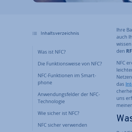
Ihre Ba
In­halts­ver­zeich­nis
auch I
wissen
den
RF
Was ist NFC?
NFC ero
Die Funk­ti­ons­wei­se von NFC?
leich­t
NFC-Funk­tio­nen im Smart­
Netzen
phone
das
In
cher­he
An­wen­dungs­fel­der der NFC-
uns erf
Tech­no­lo­gie
mei­nen
Wie sicher ist NFC?
Was
NFC sicher verwenden