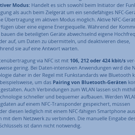
tiver Modus:
Handelt es sich sowohl beim Initiator der Fun
a­gung als auch beim Zielgerät um ein sen­de­fä­hi­ges NFC-Gerä
ne Über­tra­gung im aktiven Modus möglich. Aktive NFC-Gerä
rfügen über eine eigene En­er­gie­quel­le. Während der Kom­mu­n
 bauen die be­tei­lig­ten Geräte ab­wech­selnd eigene Hoch­fre­
­der auf, um Daten zu über­mit­teln, und de­ak­ti­vie­ren diese,
hrend sie auf eine Antwort warten.
ten­über­tra­gung via NFC ist mit
106, 212 oder 424 kbit/s
ver
­wei­se gering. Bei Daten-in­ten­si­ven An­wen­dun­gen wird die 
­lo­gie daher in der Regel mit Funk­stan­dards wie Bluetooth k
 bei­spiels­wei­se, um das
Pairing von Bluetooth-Geräten
kom
 gestalten. Auch Ver­bin­dun­gen zum WLAN lassen sich mithil
ch­no­lo­gie schneller und bequemer aufbauen. Werden WLA
g­da­ten auf einem NFC-Trans­pon­der ge­spei­chert, müssen
er diesen lediglich mit einem NFC-fähigen Smart­phone aus
h mit dem Netzwerk zu verbinden. Die manuelle Eingabe de
chlüs­sels ist dann nicht notwendig.