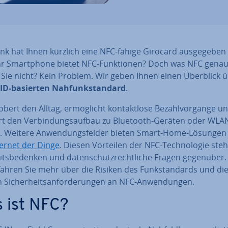
nk hat Ihnen kürzlich eine NFC-fähige Girocard aus­ge­ge­be
hr Smart­phone bietet NFC-Funk­tio­nen? Doch was NFC genau 
 Sie nicht? Kein Problem. Wir geben Ihnen einen Überblick 
ID-basierten Nah­funk­stan­dard
.
bert den Alltag, er­mög­licht kon­takt­lo­se Be­zahl­vor­gän­ge u
ert den Ver­bin­dungs­auf­bau zu Bluetooth-Geräten oder WLA
. Weitere An­wen­dungs­fel­der bieten Smart-Home-Lösungen
ternet der Dinge
. Diesen Vorteilen der NFC-Tech­no­lo­gie steh
its­be­den­ken und da­ten­schutz­recht­li­che Fragen gegenüber.
ahren Sie mehr über die Risiken des Funk­stan­dards und die 
 Si­cher­heits­an­for­de­run­gen an NFC-An­wen­dun­gen.
 ist NFC?