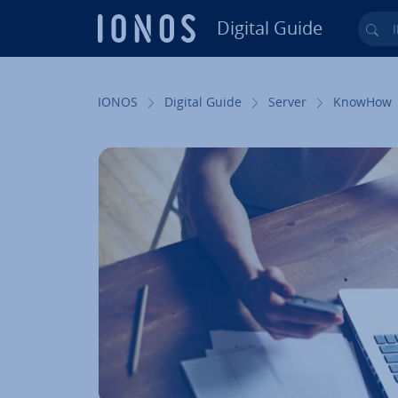
Digital Guide
Ihr
Zum Haupt­in­halt springen
IONOS
Digital Guide
Server
KnowHow