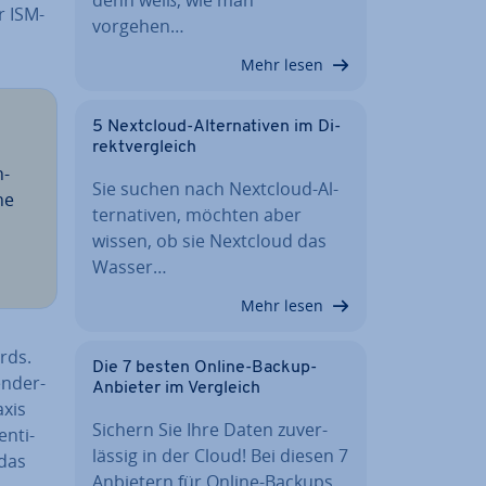
r ISM-
vorgehen…
Mehr lesen
5 Nextcloud-Al­ter­na­ti­ven im Di­
rekt­ver­gleich
h­
Sie suchen nach Nextcloud-Al­
che
ter­na­ti­ven, möchten aber
wissen, ob sie Nextcloud das
Wasser…
Mehr lesen
ards.
Die 7 besten Online-Backup-
ender-
Anbieter im Vergleich
axis
Sichern Sie Ihre Daten zu­ver­
n­ti­
läs­sig in der Cloud! Bei diesen 7
 das
Anbietern für Online-Backups…