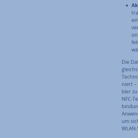
Ak
tr
ei
ve
on
fel
wä
Die Da­
gleichs
Tech­no
niert –
bler zu
NFC-Te
bin­dun
Anwend
um sic
WLAN-S