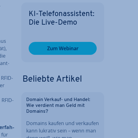
,
KI-Te­le­fon­as­sis­tent:
Die Live-Demo
aus
ät),
Zum Webinar
die
­ant­
 RFID-
Beliebte Artikel
er
 RFID-
Domain Verkauf- und Handel:
Wie verdient man Geld mit
Domains?
Domains kaufen und verkaufen
r­fah­
kann lukrativ sein – wenn man
 für
denn weiß, wie man