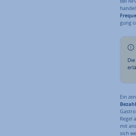
Bei NFC
handelt
Frequen
gung üb
Die 
erlä
Ein zen
Bezah
Gas­tr
Regel 
mit an
sich we