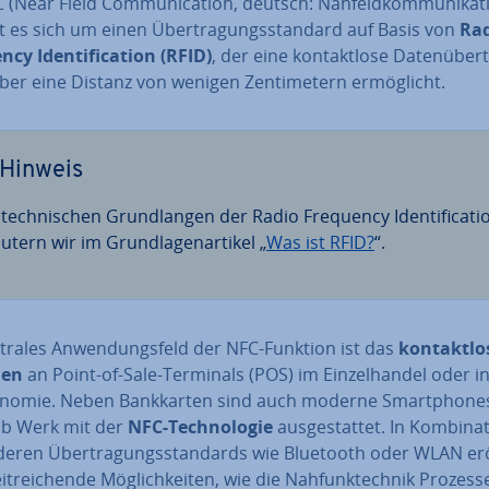
 (Near Field Com­mu­ni­ca­ti­on, deutsch: Nah­feld­kom­mu­ni­ka­ti
 es sich um einen Über­tra­gungs­stan­dard auf Basis von
Ra
cy Iden­ti­fi­ca­ti­on (RFID)
, der eine kon­takt­lo­se Da­ten­über­
er eine Distanz von wenigen Zen­ti­me­tern er­mög­licht.
Hinweis
tech­ni­schen Grund­lan­gen der Radio Frequency Iden­ti­fi­ca­ti­
utern wir im Grund­la­gen­ar­ti­kel „
Was ist RFID?
“.
trales An­wen­dungs­feld der NFC-Funktion ist das
kon­takt­lo
len
an Point-of-Sale-Terminals (POS) im Ein­zel­han­del oder i
o­no­mie. Neben Bank­kar­ten sind auch moderne Smart­phones
ab Werk mit der
NFC-Tech­no­lo­gie
aus­ge­stat­tet. In Kom­bi­na­t
deren Über­tra­gungs­stan­dards wie Bluetooth oder WLAN er
it­rei­chen­de Mög­lich­kei­ten, wie die Nah­funk­tech­nik Prozess