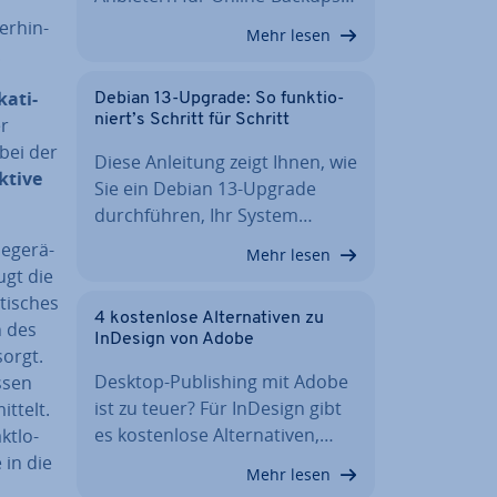
er­hin­
Mehr lesen
.
a­ti­
Debian 13-Upgrade: So funk­tio­
niert’s Schritt für Schritt
r
 bei der
Diese Anleitung zeigt Ihnen, wie
ktive
Sie ein Debian 13-Upgrade
durch­füh­ren, Ihr System…
­ge­rä­
Mehr lesen
ugt die
ti­sches
4 kos­ten­lo­se Al­ter­na­ti­ven zu
h des
InDesign von Adobe
sorgt.
Desktop-Pu­bli­shing mit Adobe
s­sen
ist zu teuer? Für InDesign gibt
t­telt.
es kos­ten­lo­se Al­ter­na­ti­ven,…
t­lo­
 in die
Mehr lesen