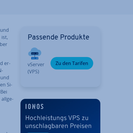
n und
ist,
Passende Produkte
über
nd er­
Zu den Tarifen
vServer
N-
(VPS)
 und
en Si­
 Bei
all­ge­