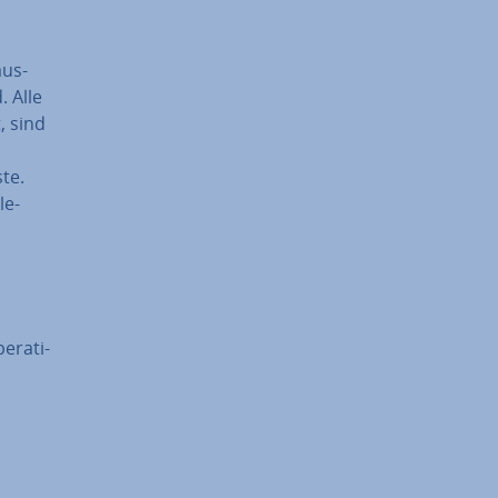
aus­
. Alle
, sind
te.
le-
­ra­ti­