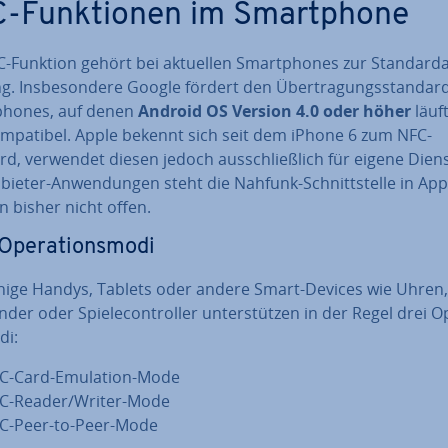
-Funk­tio­nen im Smart­phone
C-Funktion gehört bei aktuellen Smart­phones zur Stan­dard­
ng. Ins­be­son­de­re Google fördert den Über­tra­gungs­stan­dard
phones, auf denen
Android OS Version 4.0 oder höher
läuft
m­pa­ti­bel. Apple bekennt sich seit dem iPhone 6 zum NFC-
d, verwendet diesen jedoch aus­schließ­lich für eigene Diens
n­bie­ter-An­wen­dun­gen steht die Nahfunk-Schnitt­stel­le in App
 bisher nicht offen.
pe­ra­ti­ons­mo­di
hige Handys, Tablets oder andere Smart-Devices wie Uhren,
er oder Spie­le­con­trol­ler un­ter­stüt­zen in der Regel drei Ope
di:
C-Card-Emulation-Mode
C-Reader/Writer-Mode
C-Peer-to-Peer-Mode