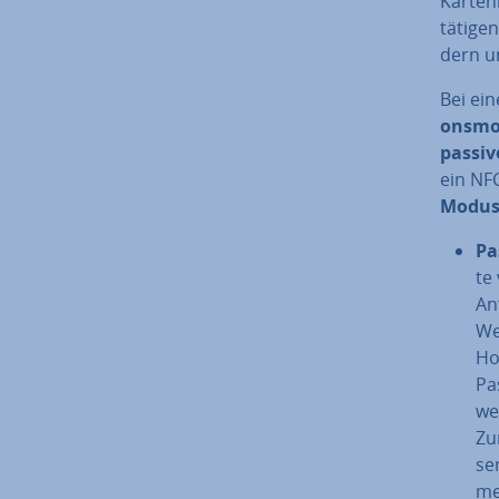
Kar­ten
tätigen
dern un
Bei ein
ons­mo
passi
ein NF
Modu
Pa
te
An
We
Hoc
Pa
wer
Zu
se
mei