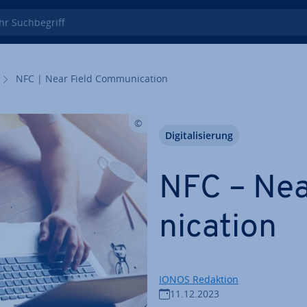
 Such­be­griff
NFC | Near Field Com­mu­ni­ca­ti­on
Di­gi­ta­li­sie­rung
NFC – Nea
ni­ca­ti­on
IONOS Redaktion
11.12.2023