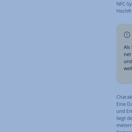
NFC-Sy
Hoch­fr
Als
net 
und
wel
Cha­rak
Eine Da
und Emp
liegt d
me­tern