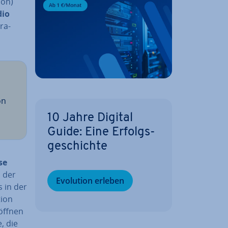
­on)
dio
tra­
on
10 Jahre Digital
Guide: Eine Er­folgs­
ge­schich­te
­se
n der
Evolution erleben
 in der
i­on
öffnen
e, die