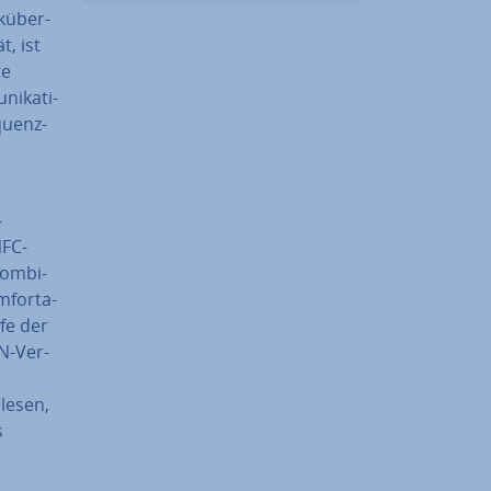
k­über­
t, ist
te
i­ka­ti­
quenz­
­
NFC-
om­bi­
­for­ta­
fe der
N-Ver­
lesen,
s