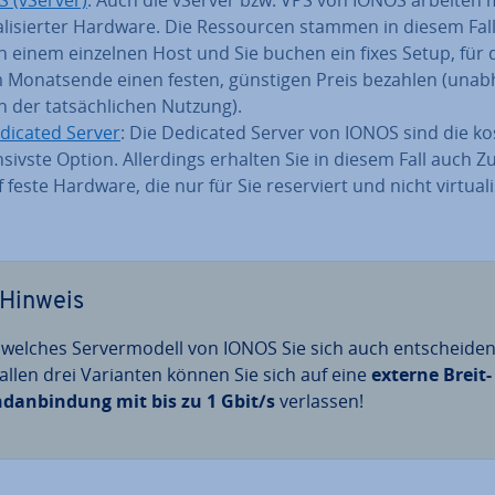
a­li­sier­ter Hardware. Die Res­sour­cen stammen in diesem Fal
n einem einzelnen Host und Sie buchen ein fixes Setup, für 
 Mo­nats­en­de einen festen, günstigen Preis bezahlen (un­ab­
n der tat­säch­li­chen Nutzung).
dicated Server
: Die Dedicated Server von IONOS sind die kos­
­sivs­te Option. Al­ler­dings erhalten Sie in diesem Fall auch Zu
 feste Hardware, die nur für Sie re­ser­viert und nicht vir­tua­li­
.
Hinweis
 welches Ser­ver­mo­dell von IONOS Sie sich auch ent­schei­den
 allen drei Varianten können Sie sich auf eine
externe Breit­
d­an­bin­dung mit bis zu 1 Gbit/s
verlassen!