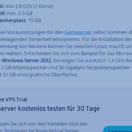
PU
: min 2.8 GHz (2 Kerne)
AM
: min. 2-3 GB
ei­cher­platz
: 15 GB
en Vor­aus­set­zun­gen für den
Game­ser­ver
selbst kommen di
de­lie­gen­den Ser­ver­be­triebs­sys­tems. Für die In­stal­la­ti­on de
­wen­dung von Necesse können Sie zwischen Linux, macOS u
 wählen. Ent­schei­den Sie sich zum Beispiel für das Micros
m
Windows Server 2022
, benötigen Sie zu­sätz­lich 1,4 GHz Re
2 GB Ar­beits­spei­cher und 36 Gigabyte Fest­plat­ten­spei­cher
32 GB ohne grafische Ober­flä­che).
ee VPS Trial
erver kostenlos testen für 30 Tage
ssen Sie sich von den Vorteilen über­zeu­
n. Probieren Sie Ihren Virtual Server
Jetzt teste