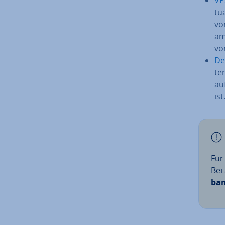
tu
vo
am
vo
De
ten
auf
ist
Für
Bei
ban