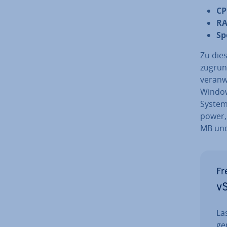
C
R
Sp
Zu dies
zu­grun­
ver­an
Windows
Syste
power, 
MB und 
Fr
vS
La
ge