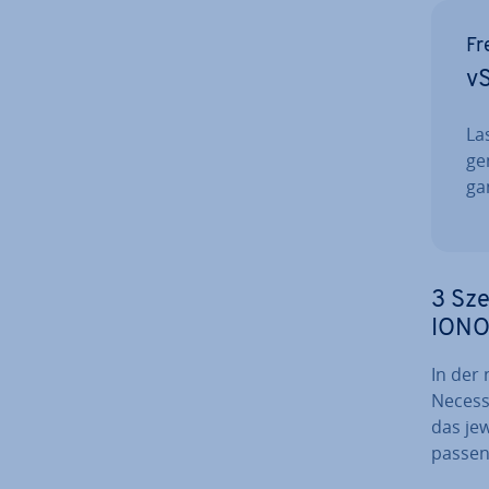
Fr
vS
La
ge
ga
3 Sze
IONO
In der 
Necesse
das jew
passend