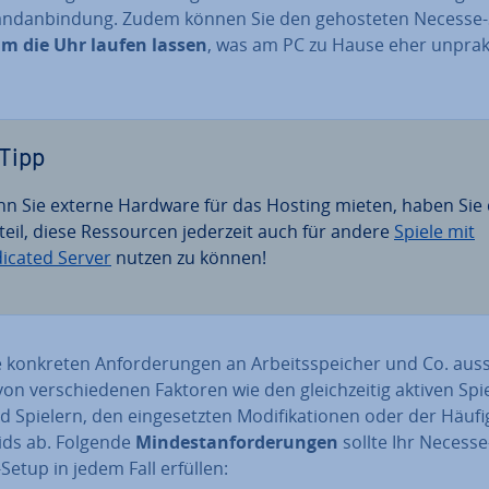
and­an­bin­dung. Zudem können Sie den ge­hos­te­ten Necesse
m die Uhr laufen lassen
, was am PC zu Hause eher un­prak­
Tipp
n Sie externe Hardware für das Hosting mieten, haben Sie
teil, diese Res­sour­cen jederzeit auch für andere
Spiele mit
icated Server
nutzen zu können!
 konkreten An­for­de­run­gen an Ar­beits­spei­cher und Co. au
on ver­schie­de­nen Faktoren wie den gleich­zei­tig aktiven Spie­
 Spielern, den ein­ge­setz­ten Mo­di­fi­ka­tio­nen oder der Häu­fig
ids ab. Folgende
Min­dest­an­for­de­run­gen
sollte Ihr Necesse
Setup in jedem Fall erfüllen: