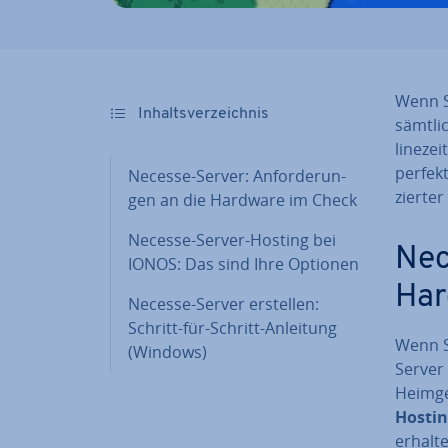
Wenn S
In­halts­ver­zeich­nis
sämtlic
line­ze
perfekt
Necesse-Server: An­for­de­run­
zier­te
gen an die Hardware im Check
Necesse-Server-Hosting bei
Nec
IONOS: Das sind Ihre Optionen
Har
Necesse-Server erstellen:
Schritt-für-Schritt-Anleitung
Wenn S
(Windows)
Server 
Heimger
Hosting
erhalte