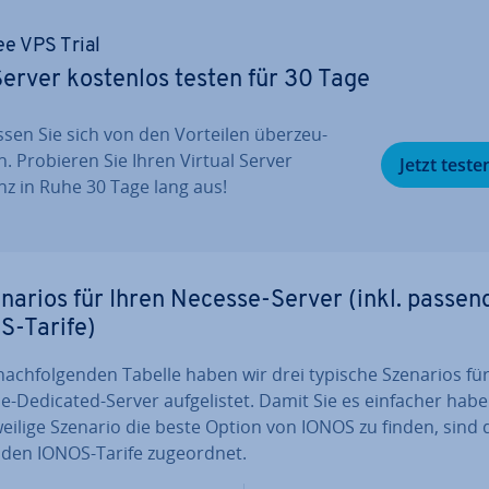
ee VPS Trial
erver kostenlos testen für 30 Tage
ssen Sie sich von den Vorteilen über­zeu­
n. Probieren Sie Ihren Virtual Server
Jetzt teste
nz in Ruhe 30 Tage lang aus!
narios für Ihren Necesse-Server (inkl. passen
S-Tarife)
nach­fol­gen­den Tabelle haben wir drei typische Szenarios fü
-Dedicated-Server auf­ge­lis­tet. Damit Sie es einfacher habe
eilige Szenario die beste Option von IONOS zu finden, sind 
en IONOS-Tarife zu­ge­ord­net.