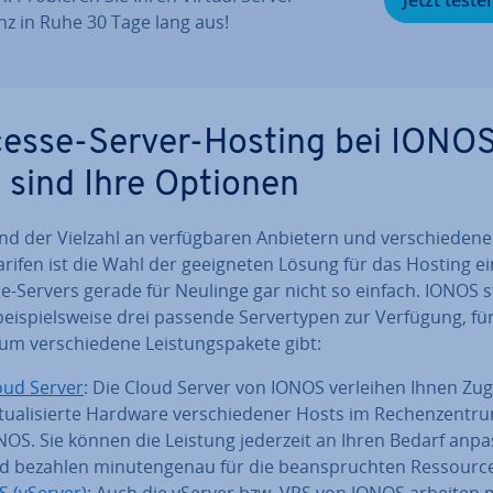
nz in Ruhe 30 Tage lang aus!
esse-Server-Hosting bei IONOS
 sind Ihre Optionen
d der Vielzahl an ver­füg­ba­ren Anbietern und ver­schie­de­ne
a­ri­fen ist die Wahl der ge­eig­ne­ten Lösung für das Hosting e
-Servers gerade für Neulinge gar nicht so einfach. IONOS st
ei­spiels­wei­se drei passende Ser­ver­ty­pen zur Verfügung, fü
m ver­schie­de­ne Leis­tungs­pa­ke­te gibt:
oud Server
: Die Cloud Server von IONOS verleihen Ihnen Zugr
­tua­li­sier­te Hardware ver­schie­de­ner Hosts im Re­chen­zen­t
NOS. Sie können die Leistung jederzeit an Ihren Bedarf anp
d bezahlen mi­nu­ten­ge­nau für die be­an­spruch­ten Res­sour­c
S (vServer)
: Auch die vServer bzw. VPS von IONOS arbeiten mi