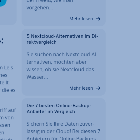
vorgehen…
Mehr lesen
5 Nextcloud-Al­ter­na­ti­ven im Di­
:
rekt­ver­gleich
Sie suchen nach Nextcloud-Al­
ter­na­ti­ven, möchten aber
n Leis­
wissen, ob sie Nextcloud das
ines
Wasser…
ellt
Mehr lesen
r die es
Die 7 besten Online-Backup-
iff auf
Anbieter im Vergleich
rum von
Sichern Sie Ihre Daten zu­ver­
assen
läs­sig in der Cloud! Bei diesen 7
en.
Anbietern für Online-Backups…
t vir­