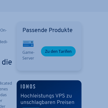
d On­
Passende Produkte
e­di­
Zu den Tarifen
Game-
Server
 die
dicated
genes
 das
er
­der