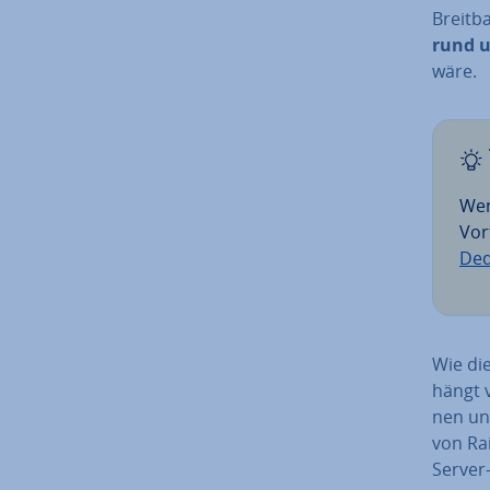
Breit­b
rund u
wäre.
Wen
Vor
Ded
Wie die
hängt v
nen und
von Ra
Server-