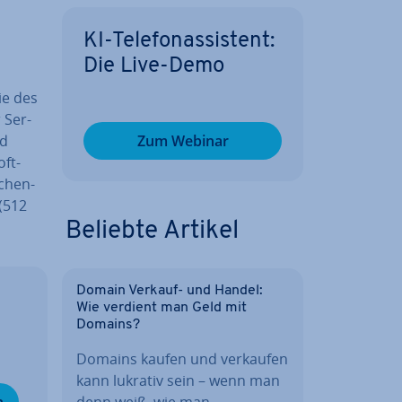
KI-Te­le­fon­as­sis­tent:
Die Live-Demo
e des
r Ser­
nd
Zum Webinar
oft-
­chen­
 (512
Beliebte Artikel
Domain Verkauf- und Handel:
Wie verdient man Geld mit
Domains?
Domains kaufen und verkaufen
kann lukrativ sein – wenn man
n
denn weiß, wie man