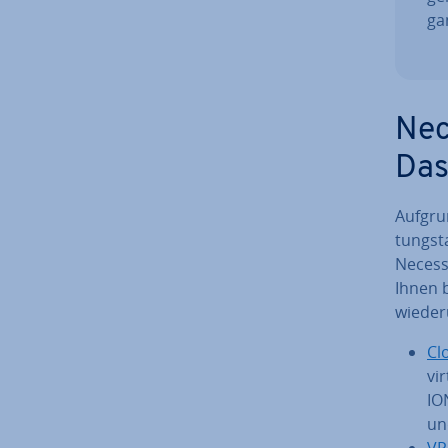
ga
Nec
Das
Aufgrun
tungs­t
Necesse
Ihnen b
wiederu
Cl
vir
IO
un
VP