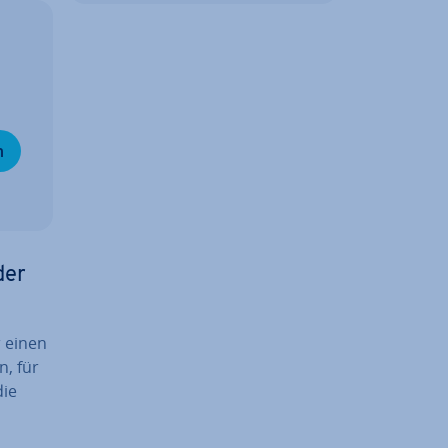
n
der
r einen
n, für
die