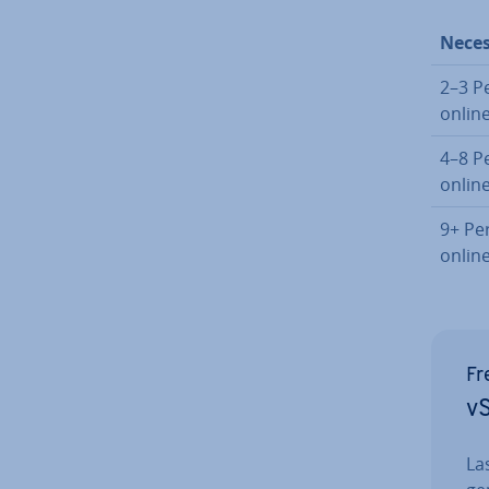
Neces
2–3 P
onlin
4–8 P
onlin
9+ Pe
onlin
Fr
vS
La