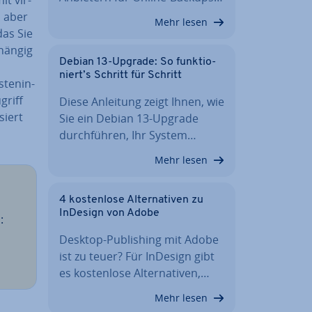
l aber
Mehr lesen
das Sie
hän­gig
Debian 13-Upgrade: So funk­tio­
niert’s Schritt für Schritt
ten­in­
griff
Diese Anleitung zeigt Ihnen, wie
siert
Sie ein Debian 13-Upgrade
durch­füh­ren, Ihr System…
Mehr lesen
4 kos­ten­lo­se Al­ter­na­ti­ven zu
InDesign von Adobe
:
Desktop-Pu­bli­shing mit Adobe
ist zu teuer? Für InDesign gibt
es kos­ten­lo­se Al­ter­na­ti­ven,…
Mehr lesen