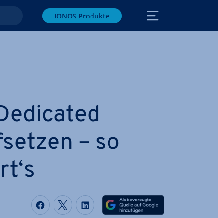
IONOS Produkte
Dedicated
fsetzen – so
rt‘s
Auf Facebook teilen
Auf Twitter teilen
Auf LinkedIn teilen