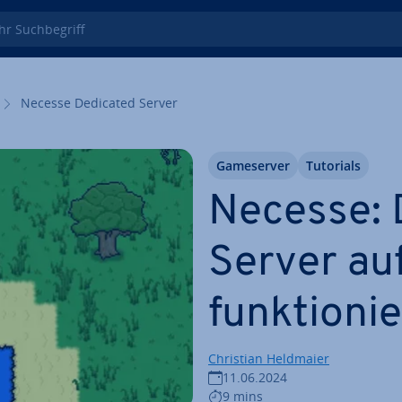
 Such­be­griff
Necesse Dedicated Server
Game­ser­ver
Tutorials
Necesse: 
Server au
funk­tio­nie
Christian Heldmaier
11.06.2024
9 mins