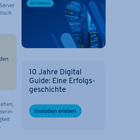
-Server
tisch
 den
10 Jahre Digital
Guide: Eine Er­folgs­
ge­schich­te
ssehen,
Evolution erleben
le­rin­
­keit
-