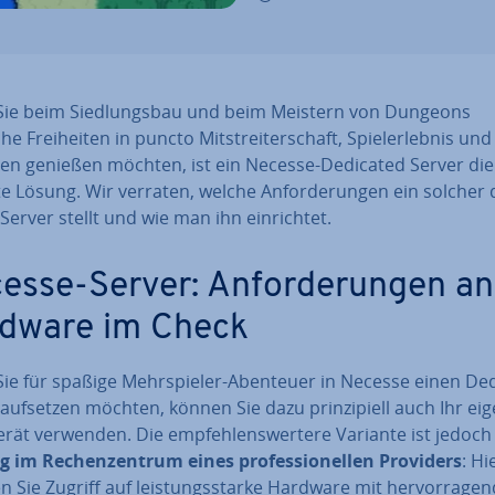
ie beim Sied­lungs­bau und beim Meistern von Dungeons
he Frei­hei­ten in puncto Mit­strei­ter­schaft, Spiel­erleb­nis un
i­ten genießen möchten, ist ein Necesse-Dedicated Server die
e Lösung. Wir verraten, welche An­for­de­run­gen ein solcher d
r Server stellt und wie man ihn ein­rich­tet.
esse-Server: An­for­de­run­gen an
dware im Check
ie für spaßige Mehr­spie­ler-Abenteuer in Necesse einen De
aufsetzen möchten, können Sie dazu prin­zi­pi­ell auch Ihr ei
ät verwenden. Die emp­feh­lens­wer­te­re Variante ist jedoch
 im Re­chen­zen­trum eines pro­fes­sio­nel­len Providers
: Hi
n Sie Zugriff auf leis­tungs­star­ke Hardware mit her­vor­ra­gen