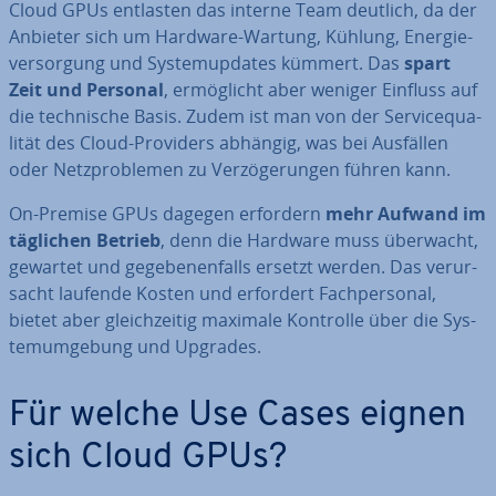
Cloud GPUs entlasten das interne Team deutlich, da der
Anbieter sich um Hardware-Wartung, Kühlung, En­er­gie­
ver­sor­gung und Sys­tem­up­dates kümmert. Das
spart
Zeit und Personal
, er­mög­licht aber weniger Einfluss auf
die tech­ni­sche Basis. Zudem ist man von der Ser­vice­qua­
li­tät des Cloud-Providers abhängig, was bei Ausfällen
oder Netz­pro­ble­men zu Ver­zö­ge­run­gen führen kann.
On-Premise GPUs dagegen erfordern
mehr Aufwand im
täglichen Betrieb
, denn die Hardware muss überwacht,
gewartet und ge­ge­be­nen­falls ersetzt werden. Das ver­ur­
sacht laufende Kosten und erfordert Fach­per­so­nal,
bietet aber gleich­zei­tig maximale Kontrolle über die Sys­
tem­um­ge­bung und Upgrades.
Für welche Use Cases eignen
sich Cloud GPUs?