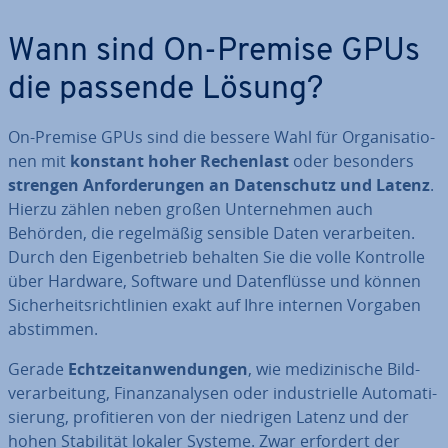
Wann sind On-Premise GPUs
die passende Lösung?
On-Premise GPUs sind die bessere Wahl für Or­ga­ni­sa­tio­
nen mit
konstant hoher Re­chen­last
oder besonders
strengen An­for­de­run­gen an Da­ten­schutz und Latenz
.
Hierzu zählen neben großen Un­ter­neh­men auch
Behörden, die re­gel­mä­ßig sensible Daten ver­ar­bei­ten.
Durch den Ei­gen­be­trieb behalten Sie die volle Kontrolle
über Hardware, Software und Da­ten­flüs­se und können
Si­cher­heits­richt­li­ni­en exakt auf Ihre internen Vorgaben
abstimmen.
Gerade
Echt­zeit­an­wen­dun­gen
, wie me­di­zi­ni­sche Bild­
ver­ar­bei­tung, Fi­nanz­ana­ly­sen oder in­dus­tri­el­le Au­to­ma­ti­
sie­rung, pro­fi­tie­ren von der niedrigen Latenz und der
hohen Sta­bi­li­tät lokaler Systeme. Zwar erfordert der