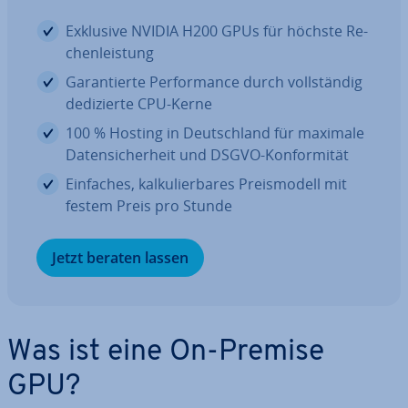
Exklusive NVIDIA H200 GPUs für höchste Re­
chen­leis­tung
Ga­ran­tier­te Per­for­mance durch voll­stän­dig
de­di­zier­te CPU-Kerne
100 % Hosting in Deutsch­land für maximale
Da­ten­si­cher­heit und DSGVO-Kon­for­mi­tät
Einfaches, kal­ku­lier­ba­res Preis­mo­dell mit
festem Preis pro Stunde
Jetzt beraten lassen
Was ist eine On-Premise
GPU?