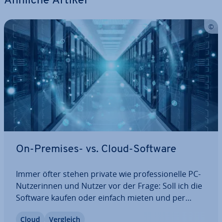
Ähnliche Artikel
On-Premises- vs. Cloud-Software
Immer öfter stehen private wie pro­fes­sio­nel­le PC-
Nut­ze­rin­nen und Nutzer vor der Frage: Soll ich die
Software kaufen oder einfach mieten und per
Internet darauf zugreifen? On-Premises- vs. Cloud-
Cloud
Vergleich
Software: Beide Seiten haben ihre Vorteile – aber