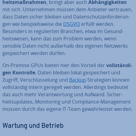
heits­maß­nah­men
, bringt aber auch
Ab­hän­gig­kei­ten
mit sich. Un­ter­neh­men müssen dem Anbieter vertrauen,
dass Daten sicher bleiben und Da­ten­schutz­an­for­de­run­
gen wie bei­spiels­wei­se die
DSGVO
erfüllt werden.
Besonders in re­gu­lier­ten Branchen, etwa im Ge­sund­
heits­we­sen, kann das zum Problem werden, wenn
sensible Daten nicht außerhalb des eigenen Netzwerks
ge­spei­chert werden dürfen.
On-Premise GPUs bieten hier den Vorteil der
voll­stän­di­
gen Kontrolle
. Daten bleiben lokal ge­spei­chert und
Zugriff, Ver­schlüs­se­lung und
Backup
-Stra­te­gien können
voll­stän­dig intern geregelt werden. Al­ler­dings bedeutet
das auch mehr Ver­ant­wor­tung und Aufwand. Si­cher­
heits­up­dates, Mo­ni­to­ring und Com­pli­ance-Ma­nage­ment
müssen durch das eigene IT-Team ge­währ­leis­tet werden.
Wartung und Betrieb