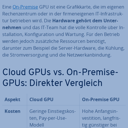
Eine
On-Premise
GPU ist eine Gra­fik­kar­te, die im eigenen
Re­chen­zen­trum oder in der fir­men­ei­ge­nen IT-In­fra­struk­
tur betrieben wird. Die
Hardware gehört dem Un­ter­
neh­men
und das IT-Team hat die volle Kontrolle über In­
stal­la­ti­on, Kon­fi­gu­ra­ti­on und Wartung. Für den Betrieb
werden jedoch zu­sätz­li­che Res­sour­cen benötigt,
darunter zum Beispiel die Server-Hardware, die Kühlung,
die Strom­ver­sor­gung und die Netz­werk­an­bin­dung.
Cloud GPUs vs. On-Premise-
GPUs: Direkter Vergleich
Aspekt
Cloud GPU
On-Premise GPU
Kosten
Geringe Ein­stiegs­kos­
Hohe An­fangs­in­
ten, Pay-per-Use-
ves­ti­ti­on, lang­fris­
Modell
tig günstiger bei