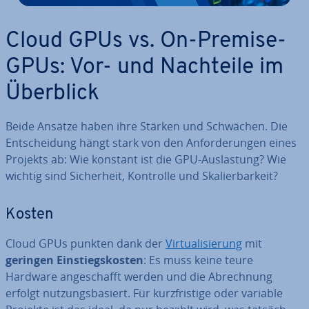
Cloud GPUs vs. On-Premise-
GPUs: Vor- und Nachteile im
Überblick
Beide Ansätze haben ihre Stärken und Schwächen. Die
Ent­schei­dung hängt stark von den An­for­de­run­gen eines
Projekts ab: Wie konstant ist die GPU-Aus­las­tung? Wie
wichtig sind Si­cher­heit, Kontrolle und Ska­lier­bar­keit?
Kosten
Cloud GPUs punkten dank der
Vir­tua­li­sie­rung
mit
geringen Ein­stiegs­kos­ten
: Es muss keine teure
Hardware an­ge­schafft werden und die Ab­rech­nung
erfolgt nut­zungs­ba­siert. Für kurz­fris­ti­ge oder variable