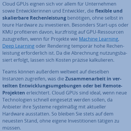
Cloud GPUs eignen sich vor allem für Un­ter­neh­men
sowie Ent­wick­le­rin­nen und Ent­wick­ler, die
flexible und
ska­lier­ba­re Re­chen­leis­tung
benötigen, ohne selbst in
teure Hardware zu in­ves­tie­ren. Besonders Start-ups oder
KMU pro­fi­tie­ren davon, kurz­fris­tig auf GPU-Res­sour­cen
zu­zu­grei­fen, wenn für Projekte wie
Machine Learning
,
Deep Learning
oder Rendering temporär hohe Re­chen­
leis­tung er­for­der­lich ist. Da die Ab­rech­nung nut­zungs­ba­
siert erfolgt, lassen sich Kosten präzise kal­ku­lie­ren.
Teams können außerdem weltweit auf dieselben
Instanzen zugreifen, was die
Zu­sam­men­ar­beit in ver­
teil­ten Ent­wick­lungs­um­ge­bun­gen oder bei Remote-
Projekten
er­leich­tert. Cloud GPUs sind ideal, wenn neue
Tech­no­lo­gien schnell ein­ge­setzt werden sollen, da
Anbieter ihre Systeme re­gel­mä­ßig mit aktueller
Hardware aus­stat­ten. So bleiben Sie stets auf dem
neuesten Stand, ohne eigene In­ves­ti­tio­nen tätigen zu
müssen.