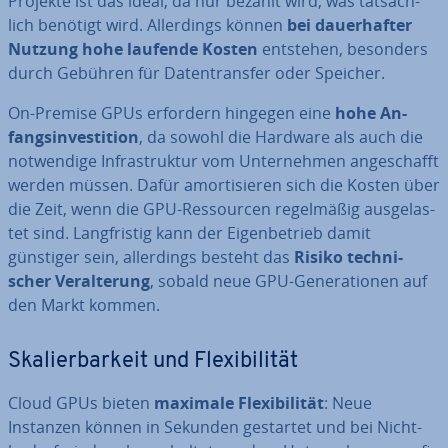
Projekte ist das ideal, da nur bezahlt wird, was tat­säch­
lich benötigt wird. Al­ler­dings können
bei dau­er­haf­ter
Nutzung hohe laufende Kosten
entstehen, besonders
durch Gebühren für Da­ten­trans­fer oder Speicher.
On-Premise GPUs erfordern hingegen eine
hohe An­
fangs­in­ves­ti­ti­on
, da sowohl die Hardware als auch die
not­wen­di­ge In­fra­struk­tur vom Un­ter­neh­men an­ge­schafft
werden müssen. Dafür amor­ti­sie­ren sich die Kosten über
die Zeit, wenn die GPU-Res­sour­cen re­gel­mä­ßig aus­ge­las­
tet sind. Lang­fris­tig kann der Ei­gen­be­trieb damit
günstiger sein, al­ler­dings besteht das
Risiko tech­ni­
scher Ver­al­te­rung
, sobald neue GPU-Ge­ne­ra­tio­nen auf
den Markt kommen.
Ska­lier­bar­keit und Fle­xi­bi­li­tät
Cloud GPUs bieten
maximale Fle­xi­bi­li­tät
: Neue
Instanzen können in Sekunden gestartet und bei Nicht­