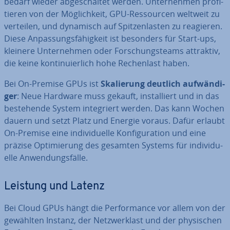
be­darf wieder ab­ge­schal­tet werden. Un­ter­neh­men pro­fi­
tie­ren von der Mög­lich­keit, GPU-Res­sour­cen weltweit zu
verteilen, und dynamisch auf Spit­zen­las­ten zu reagieren.
Diese An­pas­sungs­fä­hig­keit ist besonders für Start-ups,
kleinere Un­ter­neh­men oder For­schungs­teams attraktiv,
die keine kon­ti­nu­ier­lich hohe Re­chen­last haben.
Bei On-Premise GPUs ist
Ska­lie­rung deutlich auf­wän­di­
ger
: Neue Hardware muss gekauft, in­stal­liert und in das
be­stehen­de System in­te­griert werden. Das kann Wochen
dauern und setzt Platz und Energie voraus. Dafür erlaubt
On-Premise eine in­di­vi­du­el­le Kon­fi­gu­ra­ti­on und eine
präzise Op­ti­mie­rung des gesamten Systems für in­di­vi­du­
el­le An­wen­dungs­fäl­le.
Leistung und Latenz
Bei Cloud GPUs hängt die Per­for­mance vor allem von der
gewählten Instanz, der Netz­werk­last und der phy­si­schen