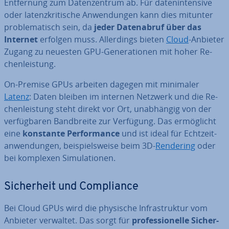
Ent­fer­nung zum Da­ten­zen­trum ab. Für da­ten­in­ten­si­ve
oder la­tenz­kri­ti­sche An­wen­dun­gen kann dies mitunter
pro­ble­ma­tisch sein, da
jeder Da­ten­ab­ruf über das
Internet
erfolgen muss. Al­ler­dings bieten
Cloud
-Anbieter
Zugang zu neuesten GPU-Ge­ne­ra­tio­nen mit hoher Re­
chen­leis­tung.
On-Premise GPUs arbeiten dagegen mit minimaler
Latenz
: Daten bleiben im internen Netzwerk und die Re­
chen­leis­tung steht direkt vor Ort, un­ab­hän­gig von der
ver­füg­ba­ren Band­brei­te zur Verfügung. Das er­mög­licht
eine
konstante Per­for­mance
und ist ideal für Echt­zeit­
an­wen­dun­gen, bei­spiels­wei­se beim 3D-
Rendering
oder
bei komplexen Si­mu­la­tio­nen.
Si­cher­heit und Com­pli­ance
Bei Cloud GPUs wird die physische In­fra­struk­tur vom
Anbieter verwaltet. Das sorgt für
pro­fes­sio­nel­le Si­cher­