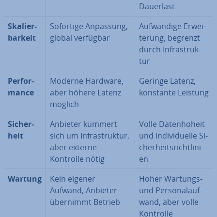
Dauerlast
Ska­lier­
Sofortige Anpassung,
Auf­wän­di­ge Er­wei­
bar­keit
global verfügbar
te­rung, begrenzt
durch In­fra­struk­
tur
Per­for­
Moderne Hardware,
Geringe Latenz,
mance
aber höhere Latenz
konstante Leistung
möglich
Si­cher­
Anbieter kümmert
Volle Da­ten­ho­heit
heit
sich um In­fra­struk­tur,
und in­di­vi­du­el­le Si­
aber externe
cher­heits­richt­li­ni­
Kontrolle nötig
en
Wartung
Kein eigener
Hoher Wartungs-
Aufwand, Anbieter
und Per­so­nal­auf­
übernimmt Betrieb
wand, aber volle
Kontrolle