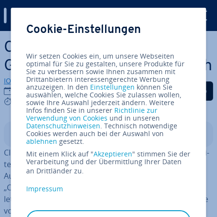
Digital Guide
Cookie-Einstellungen
Zum Haupt­in­halt springen
Cloud GPU vs. On-Premise
Wir setzen Cookies ein, um unsere Webseiten
GPU: Die Modelle im Vergleich
optimal für Sie zu gestalten, unsere Produkte für
Sie zu verbessern sowie Ihnen zusammen mit
Drittanbietern interessengerechte Werbung
IONOS Redaktion
anzuzeigen. In den
Einstellungen
können Sie
Auf Facebook teilen
Auf Twitter teilen
Auf LinkedIn tei
15.10.2025
auswählen, welche Cookies Sie zulassen wollen,
7 mins
sowie Ihre Auswahl jederzeit ändern. Weitere
Infos finden Sie in unserer
Richtlinie zur
Verwendung von Cookies
und in unseren
Datenschutzhinweisen
. Technisch notwendige
Cookies werden auch bei der Auswahl von
In­halts­ver­zeich­nis
ablehnen
gesetzt.
Cloud GPUs und On-Premise GPUs sind zwei Mög­lich­kei­
Mit einem Klick auf "
Akzeptieren
" stimmen Sie der
Verarbeitung und der Übermittlung Ihrer Daten
ten, um Re­chen­leis­tung für gra­fik­in­ten­si­ve oder KI/ML-
an Drittländer zu.
Aufgaben be­reit­zu­stel­len. Während man im Vergleich
„Cloud GPUs vs. On-Premise GPUs“ die Hardware bei
Impressum
letzterem Modell selbst betreibt, mietet man sie im Falle
von Cloud GPUs nur bei Bedarf aus der Cloud.