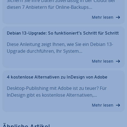
Sichern Sie Ihre Daten zu­ver­läs­sig in der Cloud! Bei
diesen 7 Anbietern für Online-Backups…
Mehr lesen
Debian 13-Upgrade: So funk­tio­niert’s Schritt für Schritt
Diese Anleitung zeigt Ihnen, wie Sie ein Debian 13-
Upgrade durch­füh­ren, Ihr System…
Mehr lesen
4 kos­ten­lo­se Al­ter­na­ti­ven zu InDesign von Adobe
Desktop-Pu­bli­shing mit Adobe ist zu teuer? Für
InDesign gibt es kos­ten­lo­se Al­ter­na­ti­ven,…
Mehr lesen