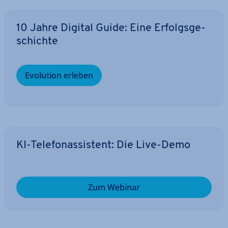
10 Jahre Digital Guide: Eine Er­folgs­ge­
schich­te
Evolution erleben
KI-Te­le­fon­as­sis­tent: Die Live-Demo
Zum Webinar