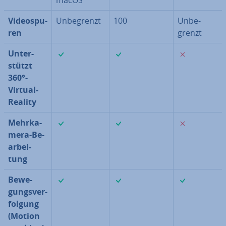
macOS
Vi­deo­spu­
Un­be­grenzt
100
Un­be­
ren
grenzt
✓
✓
✗
Un­ter­
stützt
360°-
Virtual-
Reality
✓
✓
✗
Mehr­ka­
me­ra-Be­
ar­bei­
tung
✓
✓
✓
Be­we­
gungs­ver­
fol­gung
(Motion