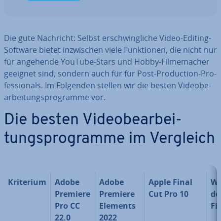
Die gute Nachricht: Selbst er­schwing­li­che Video-Editing-
Software bietet in­zwi­schen viele Funk­tio­nen, die nicht nur
für angehende YouTube-Stars und Hobby-Fil­me­ma­cher
geeignet sind, sondern auch für für Post-Pro­duc­tion-Pro­
fes­sio­nals. Im Folgenden stellen wir die besten Vi­deo­be­
ar­bei­tungs­pro­gram­me vor.
Die besten Vi­deo­be­ar­bei­
tungs­pro­gram­me im Vergleich
Kriterium
Adobe
Adobe
Apple Final
Wo
Premiere
Premiere
Cut Pro 10
de
Pro CC
Elements
Fi
22.0
2022