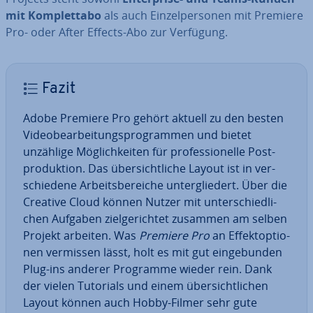
mit Kom­plett­abo
als auch Ein­zel­per­so­nen mit Premiere
Pro- oder After Effects-Abo zur Verfügung.
Fazit
Adobe Premiere Pro gehört aktuell zu den besten
Vi­deo­be­ar­bei­tungs­pro­gram­men und bietet
unzählige Mög­lich­kei­ten für pro­fes­sio­nel­le Post­
pro­duk­ti­on. Das über­sicht­li­che Layout ist in ver­
schie­de­ne Ar­beits­be­rei­che un­ter­glie­dert. Über die
Creative Cloud können Nutzer mit un­ter­schied­li­
chen Aufgaben ziel­ge­rich­tet zusammen am selben
Projekt arbeiten. Was
Premiere Pro
an Ef­fek­t­op­tio­
nen vermissen lässt, holt es mit gut ein­ge­bun­den
Plug-ins anderer Programme wieder rein. Dank
der vielen Tutorials und einem über­sicht­li­chen
Layout können auch Hobby-Filmer sehr gute