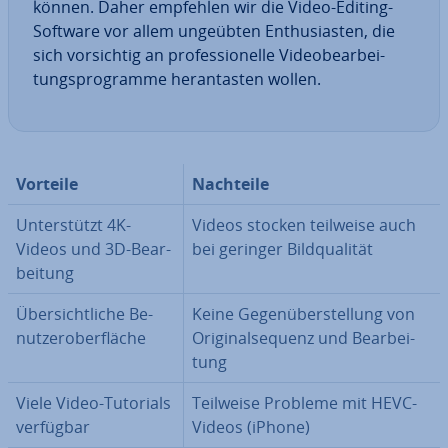
können. Daher empfehlen wir die Video-Editing-
Software vor allem ungeübten En­thu­si­as­ten, die
sich vor­sich­tig an pro­fes­sio­nel­le Vi­deo­be­ar­bei­
tungs­pro­gram­me her­an­tas­ten wollen.
Vorteile
Nachteile
Un­ter­stützt 4K-
Videos stocken teilweise auch
Videos und 3D-Be­ar­
bei geringer Bild­qua­li­tät
bei­tung
Über­sicht­li­che Be­
Keine Ge­gen­über­stel­lung von
nut­zer­ober­flä­che
Ori­gi­nal­se­quenz und Be­ar­bei­
tung
Viele Video-Tutorials
Teilweise Probleme mit HEVC-
verfügbar
Videos (iPhone)