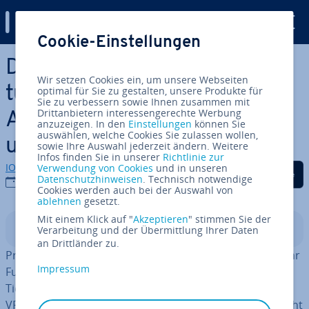
Digital Guide
Cookie-Einstellungen
Zum Haupt­in­halt springen
Die besten Vi­deo­be­ar­bei­
Wir setzen Cookies ein, um unsere Webseiten
tungs­pro­gram­me: Für
optimal für Sie zu gestalten, unsere Produkte für
Sie zu verbessern sowie Ihnen zusammen mit
Drittanbietern interessengerechte Werbung
Anfänger, Fort­ge­schrit­te­ne
anzuzeigen. In den
Einstellungen
können Sie
auswählen, welche Cookies Sie zulassen wollen,
und Profis
sowie Ihre Auswahl jederzeit ändern. Weitere
Infos finden Sie in unserer
Richtlinie zur
IONOS Redaktion
Verwendung von Cookies
und in unseren
Auf Facebook teilen
Auf Twitter teilen
Auf LinkedIn tei
Datenschutzhinweisen
. Technisch notwendige
11.02.2024
Cookies werden auch bei der Auswahl von
ablehnen
gesetzt.
Mit einem Klick auf "
Akzeptieren
" stimmen Sie der
In­halts­ver­zeich­nis
Verarbeitung und der Übermittlung Ihrer Daten
an Drittländer zu.
Pro­fes­sio­nel­le Video-Editing-Software muss immer mehr
Impressum
Funk­tio­nen abdecken, wie bei­spiels­wei­se 4k-Auflösung,
Tie­fen­ein­druck für 3D-Filme oder 360°-Aufnahmen für
VR-Videos, um un­ter­schied­li­chen An­for­de­run­gen gerecht