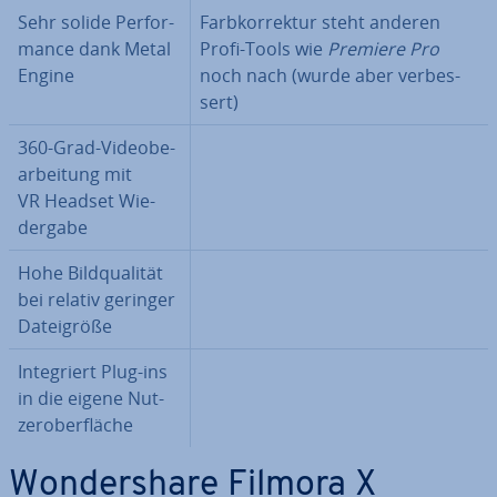
Sehr solide Per­for­
Farb­kor­rek­tur steht anderen
mance dank Metal
Profi-Tools wie
Premiere Pro
Engine
noch nach (wurde aber ver­bes­
sert)
360-Grad-Vi­deo­be­
ar­bei­tung mit
VR Headset Wie­
der­ga­be
Hohe Bild­qua­li­tät
bei relativ geringer
Da­tei­grö­ße
In­te­griert Plug-ins
in die eigene Nut­
zer­ober­flä­che
Won­dersha­re Filmora X