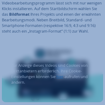
Vi­deo­be­ar­bei­tungs­pro­gramm lässt sich mit nur wenigen
Klicks in­stal­lie­ren. Auf dem Start­bild­schirm wählen Sie
das
Bild­for­mat
Ihres Projekts und einen der erwähnten
Be­ar­bei­tungs­mo­di. Neben Breitbild, Standard- und
Smart­phone-Formaten (re­spek­ti­ve 16:9, 4:3 und 9:16)
steht auch ein „Instagram-Format“ (1:1) zur Wahl.
Zur Anzeige dieses Videos sind Cookies von
Drittanbietern erforderlich. Ihre Cookie-
Einstellungen können Sie
hier
aufrufen und
ändern.