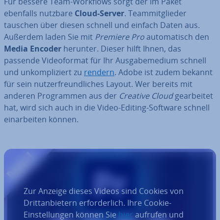
Für bessere Team-Workflows sorgt der im Paket
ebenfalls nutzbare
Cloud-Server
. Team­mit­glie­der
tauschen über diesen schnell und einfach Daten aus.
Außerdem laden Sie mit
Premiere Pro
au­to­ma­tisch den
Media Encoder
herunter. Dieser hilft Ihnen, das
passende Vi­deo­for­mat für Ihr Aus­ga­be­me­di­um schnell
und un­kom­pli­ziert zu
rendern
. Adobe ist zudem bekannt
für sein nut­zer­freund­li­ches Layout. Wer bereits mit
anderen Pro­gram­men aus der
Creative Cloud
ge­ar­bei­tet
hat, wird sich auch in die Video-Editing-Software schnell
ein­ar­bei­ten können.
Zur Anzeige dieses Videos sind Cookies von
Drittanbietern erforderlich. Ihre Cookie-
Einstellungen können Sie
hier
aufrufen und