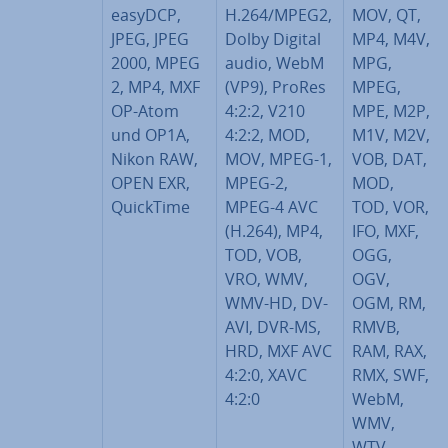
easyDCP,
H.264/MPEG2,
MOV, QT,
JPEG, JPEG
Dolby Digital
MP4, M4V,
2000, MPEG
audio, WebM
MPG,
2, MP4, MXF
(VP9), ProRes
MPEG,
OP-Atom
4:2:2, V210
MPE, M2P,
und OP1A,
4:2:2, MOD,
M1V, M2V,
Nikon RAW,
MOV, MPEG-1,
VOB, DAT,
OPEN EXR,
MPEG-2,
MOD,
QuickTime
MPEG-4 AVC
TOD, VOR,
(H.264), MP4,
IFO, MXF,
TOD, VOB,
OGG,
VRO, WMV,
OGV,
WMV-HD, DV-
OGM, RM,
AVI, DVR-MS,
RMVB,
HRD, MXF AVC
RAM, RAX,
4:2:0, XAVC
RMX, SWF,
4:2:0
WebM,
WMV,
WTV