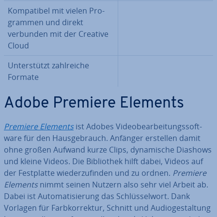
Kom­pa­ti­bel mit vielen Pro­
gram­men und direkt
verbunden mit der Creative
Cloud
Un­ter­stützt zahl­rei­che
Formate
Adobe Premiere Elements
Premiere Elements
ist Adobes Vi­deo­be­ar­bei­tungs­soft­
ware für den Haus­ge­brauch. Anfänger erstellen damit
ohne großen Aufwand kurze Clips, dy­na­mi­sche Diashows
und kleine Videos. Die Bi­blio­thek hilft dabei, Videos auf
der Fest­plat­te wie­der­zu­fin­den und zu ordnen.
Premiere
Elements
nimmt seinen Nutzern also sehr viel Arbeit ab.
Dabei ist Au­to­ma­ti­sie­rung das Schlüs­sel­wort. Dank
Vorlagen für Farb­kor­rek­tur, Schnitt und Au­dio­ge­stal­tung