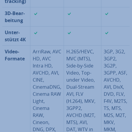
tracking)
✓
✓
✓
3D-Be­ar­
bei­tung
✓
✓
✓
Un­ter­
stützt 4K
Video-
ArriRaw, AVC
H.265/HEVC,
3GP, 3G2,
Formate
HD, AVC
MVC (MTS),
3GP2,
Intra HD,
Side-by-Side
3G2P,
AVCHD, AVI,
Video, Top-
3GPP, ASF,
CINE,
under Video,
AVCHD,
CinemaDNG,
Dual-Stream
AVI, DivX,
Cinema RAW
AVI, FLV
DVD, FLV,
Light,
(H.264), MKV,
F4V, M2TS,
Cinema
3GPP2,
TS, MTS,
RAW,
AVCHD (M2T,
M2S, M2T,
Cineon,
MTS), AVI,
MKV,
DNG, DPX,
DAT, WTV in
MKM,