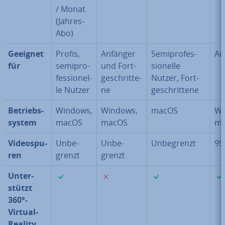
/ Monat
(Jahres-
Abo)
Geeignet
Profis,
Anfänger
Se­mi­pro­fes­
An
für
se­mi­pro­
und Fort­
sio­nel­le
fes­sio­nel­
ge­schrit­te­
Nutzer, Fort­
le Nutzer
ne
ge­schrit­te­ne
Be­triebs­
Windows,
Windows,
macOS
Wi
sys­tem
macOS
macOS
m
Vi­deo­spu­
Un­be­
Un­be­
Un­be­grenzt
99
ren
grenzt
grenzt
✓
✗
✓
Un­ter­
stützt
360°-
Virtual-
Reality