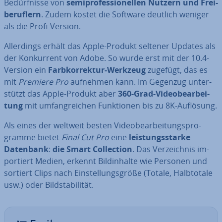
Be­dürf­nis­se von
se­mi­pro­fes­sio­nel­len Nutzern
und Frei­
be­ruf­lern
. Zudem kostet die Software deutlich weniger
als die Profi-Version.
Al­ler­dings erhält das Apple-Produkt seltener Updates als
der Kon­kur­rent von Adobe. So wurde erst mit der 10.4-
Version ein
Farb­kor­rek­tur-Werkzeug
zugefügt, das es
mit
Premiere Pro
aufnehmen kann. Im Gegenzug un­ter­
stützt das Apple-Produkt aber
360-Grad-Vi­deo­be­ar­bei­
tung
mit um­fang­rei­chen Funk­tio­nen bis zu 8K-Auflösung.
Als eines der weltweit besten Vi­deo­be­ar­bei­tungs­pro­
gram­me bietet
Final Cut Pro
eine
leis­tungs­star­ke
Datenbank
:
die Smart Coll­ec­tion
. Das Ver­zeich­nis im­
por­tiert Medien, erkennt Bild­in­hal­te wie Personen und
sortiert Clips nach Ein­stel­lungs­grö­ße (Totale, Halb­to­ta­le
usw.) oder Bild­sta­bi­li­tät.