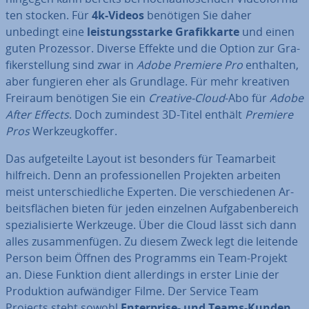
ten stocken. Für
4k-Videos
benötigen Sie daher
unbedingt eine
leis­tungs­star­ke Gra­fik­kar­te
und einen
guten Prozessor. Diverse Effekte und die Option zur Gra­
fik­erstel­lung sind zwar in
Adobe Premiere Pro
enthalten,
aber fungieren eher als Grundlage. Für mehr kreativen
Freiraum benötigen Sie ein
Creative-Cloud
-Abo für
Adobe
After Effects
. Doch zumindest 3D-Titel enthält
Premiere
Pros
Werk­zeug­kof­fer.
Das auf­ge­teil­te Layout ist besonders für Team­ar­beit
hilfreich. Denn an pro­fes­sio­nel­len Projekten arbeiten
meist un­ter­schied­li­che Experten. Die ver­schie­de­nen Ar­
beits­flä­chen bieten für jeden einzelnen Auf­ga­ben­be­reich
spe­zia­li­sier­te Werkzeuge. Über die Cloud lässt sich dann
alles zu­sam­men­fü­gen. Zu diesem Zweck legt die leitende
Person beim Öffnen des Programms ein Team-Projekt
an. Diese Funktion dient al­ler­dings in erster Linie der
Pro­duk­ti­on auf­wän­di­ger Filme. Der Service Team
Projects steht sowohl
En­ter­pri­se- und Teams-Kunden