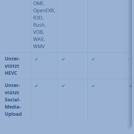
OMF,
OpenEXR,
R3D,
Rush,
VOB,
WAV,
WMV
✓
✓
✓
Un­ter­
-
stützt
HEVC
✓
✓
✓
Un­ter­
stützt
Social-
Media-
Upload