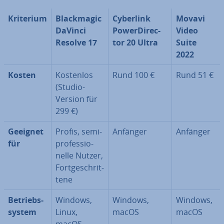
Kriterium
Black­ma­gic
Cyberlink
Movavi
DaVinci
Power­Di­rec­
Video
Resolve 17
tor 20 Ultra
Suite
2022
Kosten
Kostenlos
Rund 100 €
Rund 51 €
(Studio-
Version für
299 €)
Geeignet
Profis, se­mi­
Anfänger
Anfänger
für
pro­fes­sio­
nel­le Nutzer,
Fort­ge­schrit­
te­ne
Be­triebs­
Windows,
Windows,
Windows,
sys­tem
Linux,
macOS
macOS