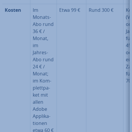
Kosten
Im
Etwa 99 €
Rund 300 €
Ko
Monats-
(Vo
Abo rund
on
36 € /
Ja
Monat,
fü
im
45 
Jahres-
od
Abo rund
ei
24 € /
Za
Monat;
fü
im Kom­
70
plett­pa­
ket mit
allen
Adobe
Ap­pli­ka­
tio­nen
etwa 60 €