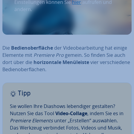
Einstellungen können Sie
hier
aufrufen und
ändern.
Die
Be­dien­ober­flä­che
der Vi­deo­be­ar­bei­tung hat einige
Elemente mit
Premiere Pro
gemein. So finden Sie auch
dort über die
ho­ri­zon­ta­le Me­nü­leis­te
vier ver­schie­de­ne
Be­dien­ober­flä­chen.
Tipp
Sie wollen Ihre Diashows le­ben­di­ger gestalten?
Nutzen Sie das Tool
Video-Collage
, indem Sie es in
Premiere Elements
unter „Erstellen“ auswählen.
Das Werkzeug verbindet Fotos, Videos und Musik,