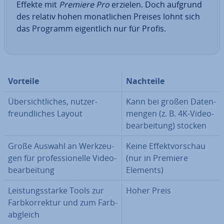
Effekte mit
Premiere Pro
erzielen. Doch aufgrund
des relativ hohen mo­nat­li­chen Preises lohnt sich
das Programm ei­gent­lich nur für Profis.
Vorteile
Nachteile
Über­sicht­li­ches, nut­zer­
Kann bei großen Da­ten­
freund­li­ches Layout
men­gen (z. B. 4K-Vi­deo­
be­ar­bei­tung) stocken
Große Auswahl an Werk­zeu­
Keine Ef­fekt­vor­schau
gen für pro­fes­sio­nel­le Vi­deo­
(nur in Premiere
be­ar­bei­tung
Elements)
Leis­tungs­star­ke Tools zur
Hoher Preis
Farb­kor­rek­tur und zum Farb­
ab­gleich