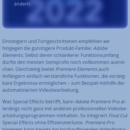
ändern.
Ein­stei­gern und Fort­ge­schrit­te­nen empfehlen wir
hingegen die güns­ti­ge­re Produkt-Familie
: Adobe
Elements
. Selbst deren schlan­ke­rer Funk­ti­ons­um­fang
dürfte den meisten Se­mi­pro­fis noch voll­kom­men aus­rei­
chen. Gleich­zei­tig bietet
Premiere Elements
auch
Anfängern einfach ver­ständ­li­che Funk­tio­nen, die vor­zeig­
ba­re Er­geb­nis­se er­mög­li­chen – zum Beispiel mithilfe der
au­to­ma­ti­sier­ten Vi­deo­be­ar­bei­tung.
Was Special Effects betrifft, kann
Adobe Premiere Pro
al­
ler­dings nicht ganz mit anderen pro­fes­sio­nel­len Vi­deo­be­
ar­bei­tungs­pro­gram­men mithalten. So in­te­griert
Final Cut
Special Effects ohne Ef­fi­zi­enz­ver­lus­te.
Premiere Pro
hingegen kann bereits bei hoch­auf­lö­sen­den Vi­deo­for­ma­