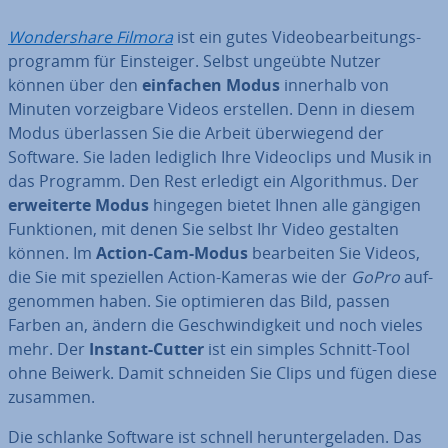
Won­dersha­re Filmora
ist ein gutes Vi­deo­be­ar­bei­tungs­
pro­gramm für Ein­stei­ger. Selbst ungeübte Nutzer
können über den
einfachen Modus
innerhalb von
Minuten vor­zeig­ba­re Videos erstellen. Denn in diesem
Modus über­las­sen Sie die Arbeit über­wie­gend der
Software. Sie laden lediglich Ihre Vi­deo­clips und Musik in
das Programm. Den Rest erledigt ein Al­go­rith­mus. Der
er­wei­ter­te Modus
hingegen bietet Ihnen alle gängigen
Funk­tio­nen, mit denen Sie selbst Ihr Video gestalten
können. Im
Action-Cam-Modus
be­ar­bei­ten Sie Videos,
die Sie mit spe­zi­el­len Action-Kameras wie der
GoPro
auf­
ge­nom­men haben. Sie op­ti­mie­ren das Bild, passen
Farben an, ändern die Ge­schwin­dig­keit und noch vieles
mehr. Der
Instant-Cutter
ist ein simples Schnitt-Tool
ohne Beiwerk. Damit schneiden Sie Clips und fügen diese
zusammen.
Die schlanke Software ist schnell her­un­ter­ge­la­den. Das