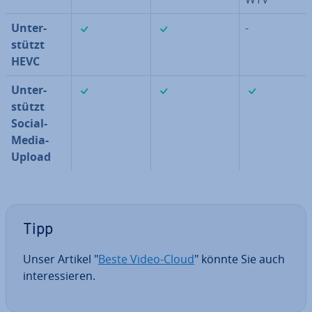
✓
✓
Un­ter­
-
stützt
HEVC
✓
✓
✓
Un­ter­
stützt
Social-
Media-
Upload
Tipp
Unser Artikel "
Beste Video-Cloud
" könnte Sie auch
in­ter­es­sie­ren.