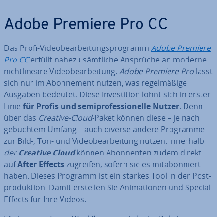
Adobe Premiere Pro CC
Das Profi-Vi­deo­be­ar­bei­tungs­pro­gramm
Adobe Premiere
Pro CC
erfüllt nahezu sämtliche Ansprüche an moderne
nicht­li­nea­re Vi­deo­be­ar­bei­tung.
Adobe Premiere Pro
lässt
sich nur im Abon­ne­ment nutzen, was re­gel­mä­ßi­ge
Ausgaben bedeutet. Diese In­ves­ti­ti­on lohnt sich in erster
Linie
für Profis und se­mi­pro­fes­sio­nel­le Nutzer
. Denn
über das
Creative-Cloud
-Paket können diese – je nach
gebuchtem Umfang – auch diverse andere Programme
zur Bild-, Ton- und Vi­deo­be­ar­bei­tung nutzen. Innerhalb
der
Creative Cloud
können Abon­nen­ten zudem direkt
auf
After Effects
zugreifen, sofern sie es mit­abon­niert
haben. Dieses Programm ist ein starkes Tool in der Post­
pro­duk­ti­on. Damit erstellen Sie Ani­ma­tio­nen und Special
Effects für Ihre Videos.