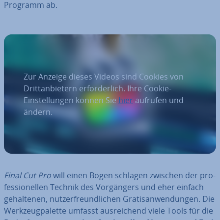
Programm ab.
Zur Anzeige dieses Videos sind Cookies von
Drittanbietern erforderlich. Ihre Cookie-
Einstellungen können Sie
hier
aufrufen und
ändern.
Final Cut Pro
will einen Bogen schlagen zwischen der pro­
fes­sio­nel­len Technik des Vor­gän­gers und eher einfach
ge­hal­te­nen, nut­zer­freund­li­chen Gra­tis­an­wen­dun­gen. Die
Werk­zeug­pa­let­te umfasst aus­rei­chend viele Tools für die