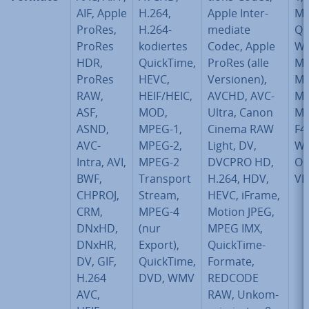
AIF, Apple
H.264,
Apple In­ter­
MP
ProRes,
H.264-
me­dia­te
Qu
ProRes
kodiertes
Codec, Apple
WM
HDR,
QuickTime,
ProRes (alle
MO
ProRes
HEVC,
Versionen),
MT
RAW,
HEIF/HEIC,
AVCHD, AVC-
M2
ASF,
MOD,
Ultra, Canon
M2
ASND,
MPEG-1,
Cinema RAW
F4
AVC-
MPEG-2,
Light, DV,
WE
Intra, AVI,
MPEG-2
DVCPRO HD,
OG
BWF,
Transport
H.264, HDV,
V
CHPROJ,
Stream,
HEVC, iFrame,
CRM,
MPEG-4
Motion JPEG,
DNxHD,
(nur
MPEG IMX,
DNxHR,
Export),
QuickTime-
DV, GIF,
QuickTime,
Formate,
H.264
DVD, WMV
REDCODE
AVC,
RAW, Un­kom­