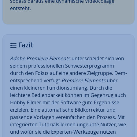
sodass daraus eine dy­na­mi­sche Vi­deo­col­la­ge
entsteht.
Fazit
Adobe Premiere Elements
un­ter­schei­det sich von
seinem pro­fes­sio­nel­len Schwes­ter­pro­gramm
durch den Fokus auf eine andere Ziel­grup­pe. Dem­
entspre­chend verfügt
Premiere Elements
über
einen kleineren Funk­ti­ons­um­fang. Durch die
leichtere Be­dien­bar­keit können im Gegenzug auch
Hobby-Filmer mit der Software gute Er­geb­nis­se
erzielen. Eine au­to­ma­ti­sche Bild­kor­rek­tur und
passende Vorlagen ver­ein­fa­chen den Prozess. Mit
in­te­grier­ten Tutorials lernen ungeübte Nutzer, wie
und wofür sie die Experten-Werkzeuge nutzen