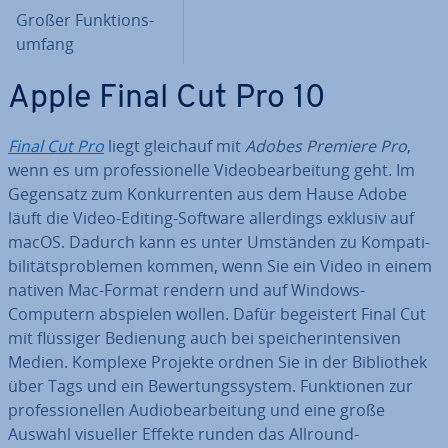
Großer Funk­ti­ons­
um­fang
Apple Final Cut Pro 10
Final Cut Pro
liegt gleichauf mit
Adobes Premiere Pro
,
wenn es um pro­fes­sio­nel­le Vi­deo­be­ar­bei­tung geht. Im
Gegensatz zum Kon­kur­ren­ten aus dem Hause Adobe
läuft die Video-Editing-Software al­ler­dings exklusiv auf
macOS. Dadurch kann es unter Umständen zu Kom­pa­ti­
bi­li­täts­pro­ble­men kommen, wenn Sie ein Video in einem
nativen Mac-Format rendern und auf Windows-
Computern abspielen wollen. Dafür be­geis­tert Final Cut
mit flüssiger Bedienung auch bei spei­cher­in­ten­si­ven
Medien. Komplexe Projekte ordnen Sie in der Bi­blio­thek
über Tags und ein Be­wer­tungs­sys­tem. Funk­tio­nen zur
pro­fes­sio­nel­len Au­dio­be­ar­bei­tung und eine große
Auswahl visueller Effekte runden das Allround-