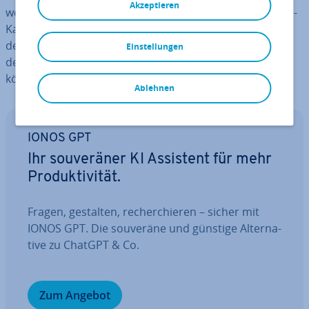
Akzeptieren
werden zu können. Dank hoch­auf­lö­sen­der Smart­phone-
Kameras und Action-Cam­cor­dern wie der GoPro steigt
der Bedarf nach Vi­deo­be­ar­bei­tungs­pro­gram­men, mit
Einstellungen
denen Laien ihr Vi­deo­ma­te­ri­al un­kom­pli­ziert schneiden
können.
Ablehnen
IONOS GPT
Ihr sou­ve­rä­ner KI Assistent für mehr
Pro­duk­ti­vi­tät.
Fragen, gestalten, re­cher­chie­ren – sicher mit
IONOS GPT. Die souveräne und günstige Al­ter­na­
ti­ve zu ChatGPT & Co.
Zum Angebot