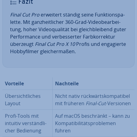
Fazit
Final Cut Pro
erweitert ständig seine Funk­ti­ons­pa­
let­te. Mit ganz­heit­li­cher 360-Grad-Vi­deo­be­ar­bei­
tung, hoher Vi­deo­qua­li­tät bei gleich­blei­bend guter
Per­for­mance und ver­bes­ser­ter Farb­kor­rek­tur
überzeugt
Final Cut Pro X 10
Profis und en­ga­gier­te
Hob­by­fil­mer glei­cher­ma­ßen.
Vorteile
Nachteile
Über­sicht­li­ches
Nicht nativ rück­wärts­kom­pa­ti­bel
Layout
mit früheren
Final-Cut
-Versionen
Profi-Tools mit
Auf macOS be­schränkt – kann zu
intuitiv ver­ständ­li­
Kom­pa­ti­bi­li­täts­pro­ble­men
cher Bedienung
führen