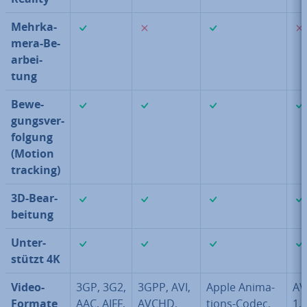
✓
✗
✓
Mehr­ka­
me­ra-Be­
ar­bei­
tung
✓
✓
✓
Be­we­
gungs­ver­
fol­gung
(Motion
tracking)
✓
✓
✓
3D-Be­ar­
bei­tung
✓
✓
✓
Un­ter­
stützt 4K
Video-
3GP, 3G2,
3GPP, AVI,
Apple Ani­ma­
AV
Formate
AAC, AIFF,
AVCHD,
ti­ons-Codec,
1,