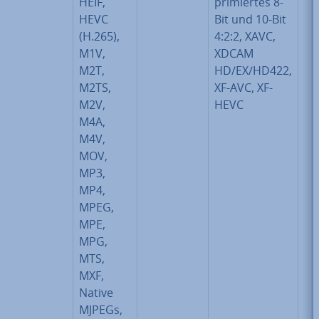
HEIF,
pri­mier­tes 8-
HEVC
Bit und 10-Bit
(H.265),
4:2:2, XAVC,
M1V,
XDCAM
M2T,
HD/EX/HD422,
M2TS,
XF-AVC, XF-
M2V,
HEVC
M4A,
M4V,
MOV,
MP3,
MP4,
MPEG,
MPE,
MPG,
MTS,
MXF,
Native
MJPEGs,