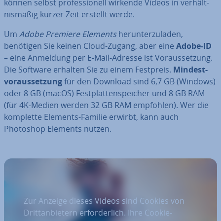
können selbst pro­fes­sio­nell wirkende Videos in ver­hält­
nis­mä­ßig kurzer Zeit erstellt werde.
Um
Adobe Premiere Elements
her­un­ter­zu­la­den,
benötigen Sie keinen Cloud-Zugang, aber eine
Adobe-ID
– eine Anmeldung per E-Mail-Adresse ist Vor­aus­set­zung.
Die Software erhalten Sie zu einem Festpreis.
Min­dest­
vor­aus­set­zung
für den Download sind 6,7 GB (Windows)
oder 8 GB (macOS) Fest­plat­ten­spei­cher und 8 GB RAM
(für 4K-Medien werden 32 GB RAM empfohlen). Wer die
komplette Elements-Familie erwirbt, kann auch
Photoshop Elements nutzen.
Zur Anzeige dieses Videos sind Cookies von
Drittanbietern erforderlich. Ihre Cookie-