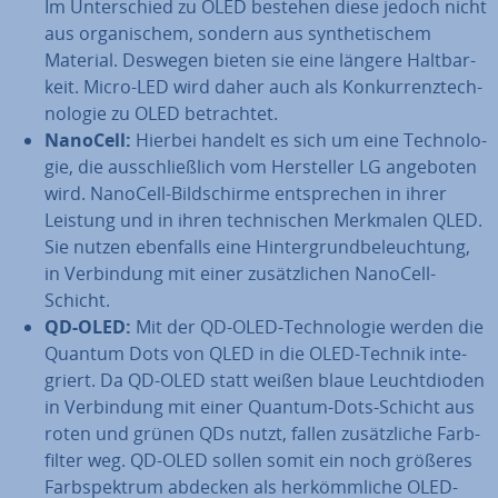
Im Un­ter­schied zu OLED bestehen diese jedoch nicht
aus or­ga­ni­schem, sondern aus syn­the­ti­schem
Material. Deswegen bieten sie eine längere Halt­bar­
keit. Micro-LED wird daher auch als Kon­kur­renz­tech­
no­lo­gie zu OLED be­trach­tet.
NanoCell:
Hierbei handelt es sich um eine Tech­no­lo­
gie, die aus­schließ­lich vom Her­stel­ler LG angeboten
wird. NanoCell-Bild­schir­me ent­spre­chen in ihrer
Leistung und in ihren tech­ni­schen Merkmalen QLED.
Sie nutzen ebenfalls eine Hin­ter­grund­be­leuch­tung,
in Ver­bin­dung mit einer zu­sätz­li­chen NanoCell-
Schicht.
QD-OLED:
Mit der QD-OLED-Tech­no­lo­gie werden die
Quantum Dots von QLED in die OLED-Technik in­te­
griert. Da QD-OLED statt weißen blaue Leucht­di­oden
in Ver­bin­dung mit einer Quantum-Dots-Schicht aus
roten und grünen QDs nutzt, fallen zu­sätz­li­che Farb­
fil­ter weg. QD-OLED sollen somit ein noch größeres
Farb­spek­trum abdecken als her­kömm­li­che OLED-