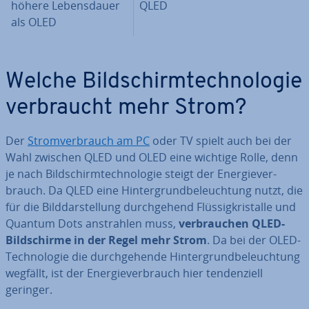
höhere Le­bens­dau­er
QLED
als OLED
Welche Bild­schirm­tech­no­lo­gie
ver­braucht mehr Strom?
Der
Strom­ver­brauch am PC
oder TV spielt auch bei der
Wahl zwischen QLED und OLED eine wichtige Rolle, denn
je nach Bild­schirm­tech­no­lo­gie steigt der En­er­gie­ver­
brauch. Da QLED eine Hin­ter­grund­be­leuch­tung nutzt, die
für die Bild­dar­stel­lung durch­ge­hend Flüs­sig­kris­tal­le und
Quantum Dots an­strah­len muss,
ver­brau­chen QLED-
Bild­schir­me in der Regel mehr Strom
. Da bei der OLED-
Tech­no­lo­gie die durch­ge­hen­de Hin­ter­grund­be­leuch­tung
wegfällt, ist der En­er­gie­ver­brauch hier ten­den­zi­ell
geringer.