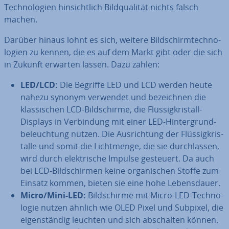
Tech­no­lo­gien hin­sicht­lich Bild­qua­li­tät nichts falsch
machen.
Darüber hinaus lohnt es sich, weitere Bild­schirm­tech­no­
lo­gien zu kennen, die es auf dem Markt gibt oder die sich
in Zukunft erwarten lassen. Dazu zählen:
LED/LCD:
Die Begriffe LED und LCD werden heute
nahezu synonym verwendet und be­zeich­nen die
klas­si­schen LCD-Bild­schir­me, die Flüs­sig­kris­tall-
Displays in Ver­bin­dung mit einer LED-Hin­ter­grund­
be­leuch­tung nutzen. Die Aus­rich­tung der Flüs­sig­kris­
tal­le und somit die Licht­men­ge, die sie durch­las­sen,
wird durch elek­tri­sche Impulse gesteuert. Da auch
bei LCD-Bild­schir­men keine or­ga­ni­schen Stoffe zum
Einsatz kommen, bieten sie eine hohe Le­bens­dau­er.
Micro/Mini-LED:
Bild­schir­me mit Micro-LED-Tech­no­
lo­gie nutzen ähnlich wie OLED Pixel und Subpixel, die
ei­gen­stän­dig leuchten und sich ab­schal­ten können.