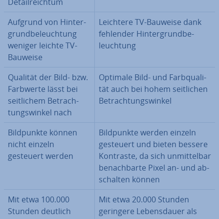
De­tail­reich­tum
Aufgrund von Hin­ter­
Leichtere TV-Bauweise dank
grund­be­leuch­tung
fehlender Hin­ter­grund­be­
weniger leichte TV-
leuch­tung
Bauweise
Qualität der Bild- bzw.
Optimale Bild- und Farb­qua­li­
Farbwerte lässt bei
tät auch bei hohem seit­li­chen
seit­li­chem Be­trach­
Be­trach­tungs­win­kel
tungs­win­kel nach
Bild­punk­te können
Bild­punk­te werden einzeln
nicht einzeln
gesteuert und bieten bessere
gesteuert werden
Kontraste, da sich un­mit­tel­bar
be­nach­bar­te Pixel an- und ab­
schal­ten können
Mit etwa 100.000
Mit etwa 20.000 Stunden
Stunden deutlich
geringere Le­bens­dau­er als