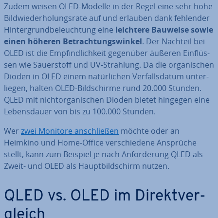
Zudem weisen OLED-Modelle in der Regel eine sehr hohe
Bild­wie­der­ho­lungs­ra­te auf und erlauben dank fehlender
Hin­ter­grund­be­leuch­tung eine
leichtere Bauweise sowie
einen höheren Be­trach­tungs­win­kel
. Der Nachteil bei
OLED ist die Emp­find­lich­keit gegenüber äußeren Ein­flüs­
sen wie Sau­er­stoff und UV-Strahlung. Da die or­ga­ni­schen
Dioden in OLED einem na­tür­li­chen Ver­falls­da­tum un­ter­
lie­gen, halten OLED-Bild­schir­me rund 20.000 Stunden.
QLED mit nich­t­or­ga­ni­schen Dioden bietet hingegen eine
Le­bens­dau­er von bis zu 100.000 Stunden.
Wer
zwei Monitore an­schlie­ßen
möchte oder an
Heimkino und Home-Office ver­schie­de­ne Ansprüche
stellt, kann zum Beispiel je nach An­for­de­rung QLED als
Zweit- und OLED als Haupt­bild­schirm nutzen.
QLED vs. OLED im Di­rekt­ver­
gleich