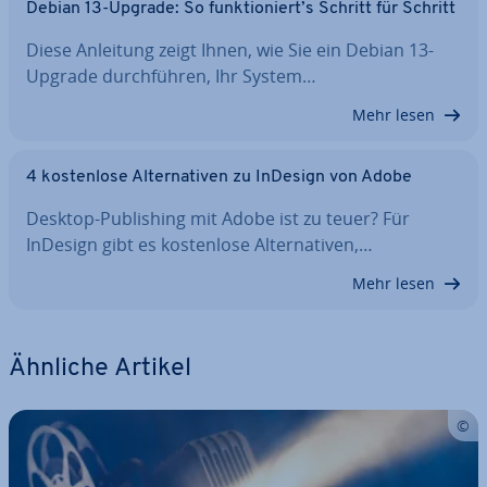
Debian 13-Upgrade: So funk­tio­niert’s Schritt für Schritt
Diese Anleitung zeigt Ihnen, wie Sie ein Debian 13-
Upgrade durch­füh­ren, Ihr System…
Mehr lesen
4 kos­ten­lo­se Al­ter­na­ti­ven zu InDesign von Adobe
Desktop-Pu­bli­shing mit Adobe ist zu teuer? Für
InDesign gibt es kos­ten­lo­se Al­ter­na­ti­ven,…
Mehr lesen
Ähnliche Artikel