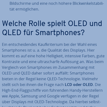
Bild­schir­me und eine noch höhere Blick­win­kel­sta­bi­li­
tät er­mög­li­chen.
Welche Rolle spielt OLED und
QLED für Smart­phones?
Ein ent­schei­den­des Kauf­kri­te­ri­um bei der Wahl eines
Smart­phones ist u. a. die Qualität des Displays. Hier
kommt es auf eine hohe Hel­lig­keit, intensive Farben, gute
Kontraste und eine ul­tra­schar­fe Auflösung an. Was beim
Vergleich von Smart­phones im Zu­sam­men­hang mit
OLED und QLED daher sofort auffällt: Smart­phones
bieten in der Regel keine QLED-Tech­no­lo­gie. Vielmehr
stellt sich bei ihnen die Frage nach
LCD oder OLED
. Die
High-End-Flagg­schif­fe von führenden Handy-Her­stel­lern
wie Apple, Samsung und Google verfügen in der Regel
über Displays mit OLED-Tech­no­lo­gie. Da hierbei selbst­