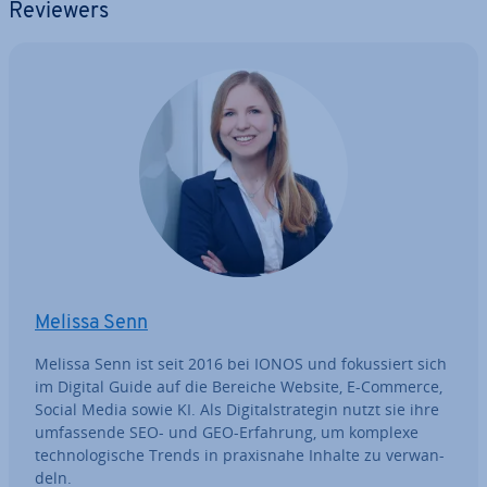
Reviewers
Melissa Senn
Melissa Senn ist seit 2016 bei IONOS und fo­kus­siert sich
im Digital Guide auf die Bereiche Website, E-Commerce,
Social Media sowie KI. Als Di­gi­tal­stra­te­gin nutzt sie ihre
um­fas­sen­de SEO- und GEO-Erfahrung, um komplexe
tech­no­lo­gi­sche Trends in pra­xis­na­he Inhalte zu ver­wan­
deln.