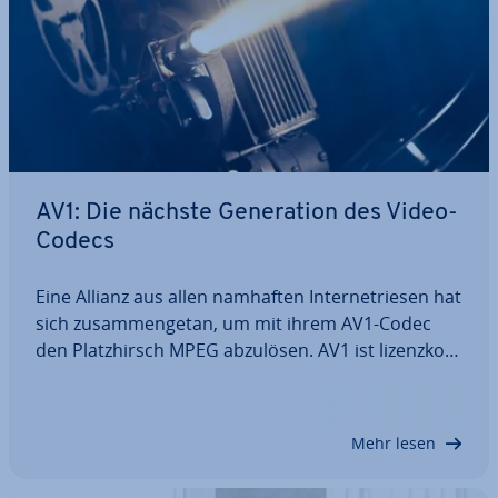
AV1: Die nächste Ge­ne­ra­ti­on des Video-
Codecs
Eine Allianz aus allen namhaften In­ter­net­rie­sen hat
sich zu­sam­men­ge­tan, um mit ihrem AV1-Codec
den Platz­hirsch MPEG abzulösen. AV1 ist li­zenz­kos­
ten­frei, Open Source und überzeugt durch pure
Effizienz bei hoch­auf­lö­sen­den Vi­deo­da­tei­en. In
diesem Artikel wird der AV1-Codec…
Mehr lesen