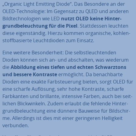
„Organic Light Emitting Diode“. Das Besondere an der
OLED-Tech­no­lo­gie: Im Gegensatz zu QLED und anderen
Bild­tech­no­lo­gien wie LED
nutzt OLED keine Hin­ter­
grund­be­leuch­tung für die Pixel
. Statt­des­sen leuchten
diese ei­gen­stän­dig. Hierzu kommen or­ga­ni­sche, koh­len­
stoff­ba­sier­te Leucht­di­oden zum Einsatz.
Eine weitere Be­son­der­heit: Die selbst­leuch­ten­den
Dioden können sich an- und ab­schal­ten, was wiederum
die
Abbildung eines tiefen und echten Schwarz­tons
und bessere Kontraste
er­mög­licht. Da be­nach­bar­te
Dioden eine exakte Farb­steue­rung bieten, sorgt OLED für
eine scharfe Auflösung, sehr hohe Kontraste, scharfe
Farb­kan­ten und brillante, intensive Farben, auch bei seit­
li­chen Blick­win­keln. Zudem erlaubt die fehlende Hin­ter­
grund­be­leuch­tung eine dünnere Bauweise für Bild­schir­
me. Al­ler­dings ist dies mit einer ge­rin­ge­ren Hel­lig­keit
verbunden.