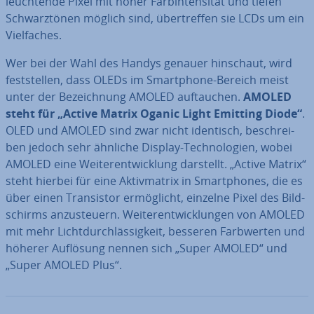
leuch­ten­de Pixel mit hoher Farb­in­ten­si­tät und tiefen
Schwarz­tö­nen möglich sind, über­tref­fen sie LCDs um ein
Viel­fa­ches.
Wer bei der Wahl des Handys genauer hinschaut, wird
fest­stel­len, dass OLEDs im Smart­phone-Bereich meist
unter der Be­zeich­nung AMOLED auf­tau­chen.
AMOLED
steht für „Active Matrix Oganic Light Emitting Diode“
.
OLED und AMOLED sind zwar nicht identisch, be­schrei­
ben jedoch sehr ähnliche Display-Tech­no­lo­gien, wobei
AMOLED eine Wei­ter­ent­wick­lung darstellt. „Active Matrix“
steht hierbei für eine Ak­tiv­ma­trix in Smart­phones, die es
über einen Tran­sis­tor er­mög­licht, einzelne Pixel des Bild­
schirms an­zu­steu­ern. Wei­ter­ent­wick­lun­gen von AMOLED
mit mehr Licht­durch­läs­sig­keit, besseren Farb­wer­ten und
höherer Auflösung nennen sich „Super AMOLED“ und
„Super AMOLED Plus“.