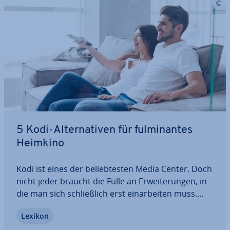
5 Kodi-Al­ter­na­ti­ven für ful­mi­nan­tes
Heimkino
Kodi ist eines der be­lieb­tes­ten Media Center. Doch
nicht jeder braucht die Fülle an Er­wei­te­run­gen, in
die man sich schließ­lich erst ein­ar­bei­ten muss.
Kodi-Al­ter­na­ti­ven erfüllen die Ansprüche an
Lexikon
modernes Heimkino ebenso in vollem Umfang und