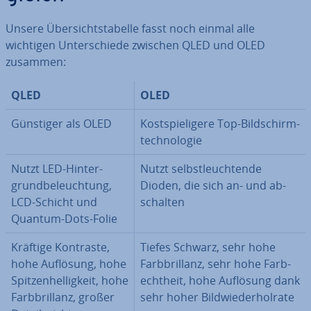
Unsere Über­sichts­ta­bel­le fasst noch einmal alle
wichtigen Un­ter­schie­de zwischen QLED und OLED
zusammen:
QLED
OLED
Günstiger als OLED
Kost­spie­li­ge­re Top-Bild­schirm­
tech­no­lo­gie
Nutzt LED-Hin­ter­
Nutzt selbst­leuch­ten­de
grund­be­leuch­tung,
Dioden, die sich an- und ab­
LCD-Schicht und
schal­ten
Quantum-Dots-Folie
Kräftige Kontraste,
Tiefes Schwarz, sehr hohe
hohe Auflösung, hohe
Farb­bril­lanz, sehr hohe Farb­
Spit­zen­hel­lig­keit, hohe
echt­heit, hohe Auflösung dank
Farb­bril­lanz, großer
sehr hoher Bild­wie­der­hol­ra­te