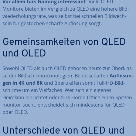
Vor allem fürs Gaming in­ter­es­sant:
Viele OLED-
Monitore bieten im Vergleich zu QLED eine höhere Bild­
wie­der­ho­lungs­ra­te, was selbst bei schnellen Bild­wech­
seln für gestochen scharfe Auflösung sorgt.
Ge­mein­sam­kei­ten von QLED
und OLED
Sowohl QLED als auch OLED gehören heute zur Ober­klas­
se der Bild­schirm­tech­no­lo­gien. Beide schaffen
Auf­lö­sun­
gen in 4K und 8K
und über­tref­fen somit Full-HD-Bild­
schir­me um ein Viel­fa­ches. Wer sich ein eigenes
Heimkino ein­rich­tet oder fürs Home-Office einen Spit­zen­
mo­ni­tor sucht, ent­schei­det sich min­des­tens für QLED
oder OLED.
Un­ter­schie­de von QLED und