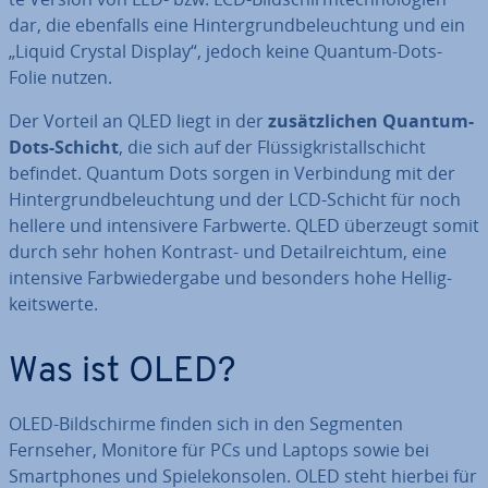
dar, die ebenfalls eine Hin­ter­grund­be­leuch­tung und ein
„Liquid Crystal Display“, jedoch keine Quantum-Dots-
Folie nutzen.
Der Vorteil an QLED liegt in der
zu­sätz­li­chen Quantum-
Dots-Schicht
, die sich auf der Flüs­sig­kris­tall­schicht
befindet. Quantum Dots sorgen in Ver­bin­dung mit der
Hin­ter­grund­be­leuch­tung und der LCD-Schicht für noch
hellere und in­ten­si­ve­re Farbwerte. QLED überzeugt somit
durch sehr hohen Kontrast- und De­tail­reich­tum, eine
intensive Farb­wie­der­ga­be und besonders hohe Hel­lig­
keits­wer­te.
Was ist OLED?
OLED-Bild­schir­me finden sich in den Segmenten
Fernseher, Monitore für PCs und Laptops sowie bei
Smart­phones und Spie­le­kon­so­len. OLED steht hierbei für