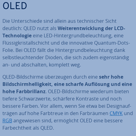
OLED
Die Un­ter­schie­de sind allein aus tech­ni­scher Sicht
deutlich: QLED nutzt als
Wei­ter­ent­wick­lung der LCD-
Tech­no­lo­gie
eine LED-Hin­ter­grund­be­leuch­tung, eine
Flüs­sig­kris­tall­schicht und die in­no­va­ti­ve Quantum-Dots-
Folie. Bei OLED fällt die Hin­ter­grund­be­leuch­tung dank
selbst­leuch­ten­der Dioden, die sich zudem ei­gen­stän­dig
an- und ab­schal­ten, komplett weg.
QLED-Bild­schir­me über­zeu­gen durch eine
sehr hohe
Bild­schirm­hel­lig­keit, eine scharfe Auflösung und eine
hohe Farb­bril­lanz
. OLED-Bild­schir­me wiederum bieten
tiefere Schwarz­wer­te, schärfere Kontraste und noch
bessere Farben. Vor allem, wenn Sie etwa bei De­sign­auf­
trä­gen auf hohe Farbtreue in den Farb­räu­men
CMYK
und
RGB
an­ge­wie­sen sind, er­mög­licht OLED eine bessere
Farb­echt­heit als QLED.