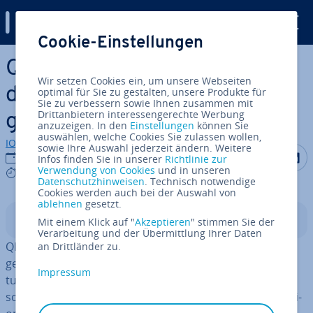
Digital Guide
Cookie-Einstellungen
Zum Haupt­in­halt springen
QLED vs. OLED: Alle Infos zu
Wir setzen Cookies ein, um unsere Webseiten
den Top-Bild­schirm­tech­no­lo­
optimal für Sie zu gestalten, unsere Produkte für
Sie zu verbessern sowie Ihnen zusammen mit
Drittanbietern interessengerechte Werbung
gien
anzuzeigen. In den
Einstellungen
können Sie
auswählen, welche Cookies Sie zulassen wollen,
IONOS Redaktion
sowie Ihre Auswahl jederzeit ändern. Weitere
Auf Facebo
Auf Tw
A
22.06.2023
Infos finden Sie in unserer
Richtlinie zur
Verwendung von Cookies
und in unseren
8 mins
Datenschutzhinweisen
. Technisch notwendige
Cookies werden auch bei der Auswahl von
ablehnen
gesetzt.
In­halts­ver­zeich­nis
Mit einem Klick auf "
Akzeptieren
" stimmen Sie der
Verarbeitung und der Übermittlung Ihrer Daten
QLED und OLED gehören zu den am häu­figs­ten
an Drittländer zu.
gewählten Tech­no­lo­gien, wenn es um die Auswahl leis­
Impressum
tungs­star­ker TVs oder Monitore geht. Der Haupt­un­ter­
schied beider Bild­schirm­tech­no­lo­gien liegt in der Funk­ti­