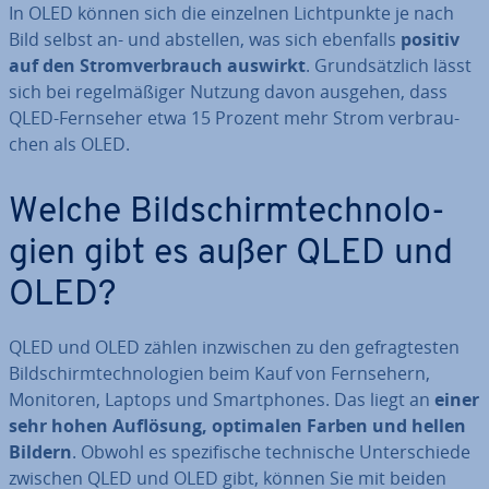
In OLED können sich die einzelnen Licht­punk­te je nach
Bild selbst an- und abstellen, was sich ebenfalls
positiv
auf den Strom­ver­brauch auswirkt
. Grund­sätz­lich lässt
sich bei re­gel­mä­ßi­ger Nutzung davon ausgehen, dass
QLED-Fernseher etwa 15 Prozent mehr Strom ver­brau­
chen als OLED.
Welche Bild­schirm­tech­no­lo­
gien gibt es außer QLED und
OLED?
QLED und OLED zählen in­zwi­schen zu den ge­frag­tes­ten
Bild­schirm­tech­no­lo­gien beim Kauf von Fern­se­hern,
Monitoren, Laptops und Smart­phones. Das liegt an
einer
sehr hohen Auflösung, optimalen Farben und hellen
Bildern
. Obwohl es spe­zi­fi­sche tech­ni­sche Un­ter­schie­de
zwischen QLED und OLED gibt, können Sie mit beiden