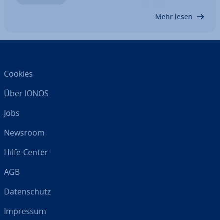
allem in Sachen Si­cher­heit auf einige Dinge achten.
Mehr lesen
Wir zeigen…
Cookies
Über IONOS
Jobs
Newsroom
Hilfe-Center
AGB
Da­ten­schutz
Impressum