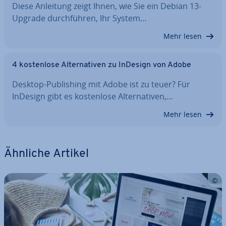
Diese Anleitung zeigt Ihnen, wie Sie ein Debian 13-
Upgrade durch­füh­ren, Ihr System…
Mehr lesen
4 kos­ten­lo­se Al­ter­na­ti­ven zu InDesign von Adobe
Desktop-Pu­bli­shing mit Adobe ist zu teuer? Für
InDesign gibt es kos­ten­lo­se Al­ter­na­ti­ven,…
Mehr lesen
Ähnliche Artikel