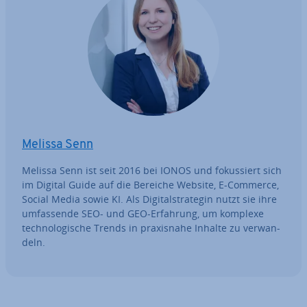
Melissa Senn
Melissa Senn ist seit 2016 bei IONOS und fo­kus­siert sich
im Digital Guide auf die Bereiche Website, E-Commerce,
Social Media sowie KI. Als Di­gi­tal­stra­te­gin nutzt sie ihre
um­fas­sen­de SEO- und GEO-Erfahrung, um komplexe
tech­no­lo­gi­sche Trends in pra­xis­na­he Inhalte zu ver­wan­
deln.