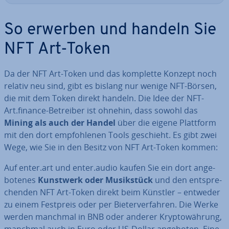
So erwerben und handeln Sie
NFT Art-Token
Da der NFT Art-Token und das komplette Konzept noch
relativ neu sind, gibt es bislang nur wenige NFT-Börsen,
die mit dem Token direkt handeln. Die Idee der NFT-
Art.finance-Betreiber ist ohnehin, dass sowohl das
Mining als auch der Handel
über die eigene Plattform
mit den dort emp­foh­le­nen Tools geschieht. Es gibt zwei
Wege, wie Sie in den Besitz von NFT Art-Token kommen:
Auf enter.art und enter.audio kaufen Sie ein dort an­ge­
bo­te­nes
Kunstwerk oder Mu­sik­stück
und den ent­spre­
chen­den NFT Art-Token direkt beim Künstler – entweder
zu einem Festpreis oder per Bie­ter­ver­fah­ren. Die Werke
werden manchmal in BNB oder anderer Kryp­to­wäh­rung,