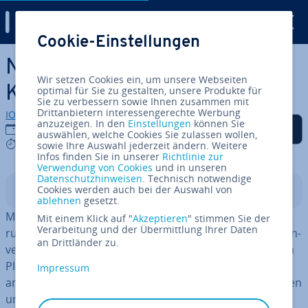
Digital Guide
Cookie-Einstellungen
Zum Haupt­in­halt springen
NFT Art: Eine neue Art, mit
Wir setzen Cookies ein, um unsere Webseiten
Kunst zu handeln
optimal für Sie zu gestalten, unsere Produkte für
Sie zu verbessern sowie Ihnen zusammen mit
Drittanbietern interessengerechte Werbung
IONOS Redaktion
anzuzeigen. In den
Einstellungen
können Sie
Auf Facebook teilen
Auf Twitter teilen
Auf LinkedIn teilen
Als be­vor­zug­te Quelle
12.10.2022
auswählen, welche Cookies Sie zulassen wollen,
auf Google hin­zu­fü­gen
3 mins
sowie Ihre Auswahl jederzeit ändern. Weitere
Infos finden Sie in unserer
Richtlinie zur
Verwendung von Cookies
und in unseren
Datenschutzhinweisen
. Technisch notwendige
Cookies werden auch bei der Auswahl von
In­halts­ver­zeich­nis
ablehnen
gesetzt.
Mit NFT Art Finance hat sich 2021 eine neue Kryp­to­wäh­
Mit einem Klick auf "
Akzeptieren
" stimmen Sie der
Verarbeitung und der Übermittlung Ihrer Daten
rung ent­wi­ckelt, die für Künstler und kunst­be­geis­ter­te In­
an Drittländer zu.
ves­to­ren in­ter­es­sant sein dürfte. Auf der gleich­na­mi­gen
Plattform werden Ihnen die not­wen­di­gen Tools
Impressum
angeboten, um die neu­ar­ti­gen NFT Art-Token zu erstellen
und mit ihnen bzw. der Währung Handel zu betreiben.