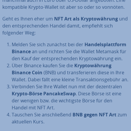
manchmal auch in Euro oder US-Dollar angeboten. Eine
kom­pa­ti­ble Krypto-Wallet ist aber so oder so vonnöten.
Geht es Ihnen eher um
NFT Art als Kryp­to­wäh­rung
und
den ent­spre­chen­den Handel damit, empfiehlt sich
folgender Weg:
Melden Sie sich zunächst bei der
Han­dels­platt­form
Binance
an und richten Sie die Wallet Metamask für
den Kauf der ent­spre­chen­den Kryp­to­wäh­rung ein.
Über Binance kaufen Sie die
Kryp­to­wäh­rung
Binance Coin
(BNB) und trans­fe­rie­ren diese in Ihre
Wallet. Dabei fällt eine kleine Trans­ak­ti­ons­ge­bühr an.
Verbinden Sie Ihre Wallet nun mit der de­zen­tra­len
Krypto-Börse Pan­ca­keS­wap
. Diese Börse ist eine
der wenigen bzw. die wich­tigs­te Börse für den
Handel mit NFT Art.
Tauschen Sie an­schlie­ßend
BNB gegen NFT Art
zum
aktuellen Kurs.