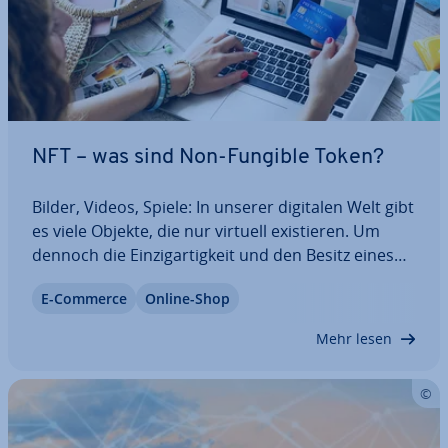
NFT – was sind Non-Fungible Token?
Bilder, Videos, Spiele: In unserer digitalen Welt gibt
es viele Objekte, die nur virtuell exis­tie­ren. Um
dennoch die Ein­zig­ar­tig­keit und den Besitz eines
solchen Objekts eindeutig zu kenn­zeich­nen, gibt es
E-Commerce
Online-Shop
Non-Fungible Token. Diese basieren auf der Block­
chain-Tech­no­lo­gie und…
Mehr lesen