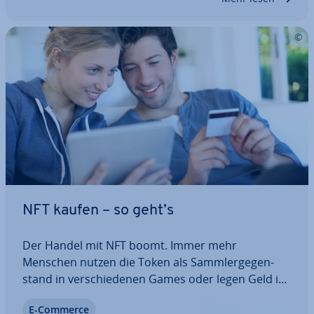
NFT kaufen – so geht’s
Der Handel mit NFT boomt. Immer mehr
Menschen nutzen die Token als Samm­ler­ge­gen­
stand in ver­schie­de­nen Games oder legen Geld in
den un­ver­än­der­li­chen Token an. Wenn Sie
E-Commerce
ebenfalls NFT kaufen möchten, sollten Sie vor