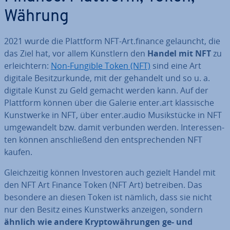
Währung
2021 wurde die Plattform NFT-Art.finance gelauncht, die
das Ziel hat, vor allem Künstlern den
Handel mit NFT
zu
er­leich­tern:
Non-Fungible Token (NFT)
sind eine Art
digitale Be­sitz­ur­kun­de, mit der gehandelt und so u. a.
digitale Kunst zu Geld gemacht werden kann. Auf der
Plattform können über die Galerie enter.art klas­si­sche
Kunst­wer­ke in NFT, über enter.audio Mu­sik­stü­cke in NFT
um­ge­wan­delt bzw. damit verbunden werden. In­ter­es­sen­
ten können an­schlie­ßend den ent­spre­chen­den NFT
kaufen.
Gleich­zei­tig können In­ves­to­ren auch gezielt Handel mit
den NFT Art Finance Token (NFT Art) betreiben. Das
besondere an diesen Token ist nämlich, dass sie nicht
nur den Besitz eines Kunst­werks anzeigen, sondern
ähnlich wie andere Kryp­to­wäh­run­gen ge- und