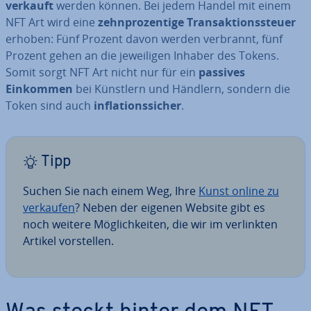
verkauft
werden können. Bei jedem Handel mit einem
NFT Art wird eine
zehn­pro­zen­ti­ge Trans­ak­ti­ons­steu­er
erhoben: Fünf Prozent davon werden verbrannt, fünf
Prozent gehen an die je­wei­li­gen Inhaber des Tokens.
Somit sorgt NFT Art nicht nur für ein
passives
Einkommen
bei Künstlern und Händlern, sondern die
Token sind auch
in­fla­ti­ons­si­cher
.
Tipp
Suchen Sie nach einem Weg, Ihre
Kunst online zu
verkaufen
? Neben der eigenen Website gibt es
noch weitere Mög­lich­kei­ten, die wir im ver­link­ten
Artikel vor­stel­len.