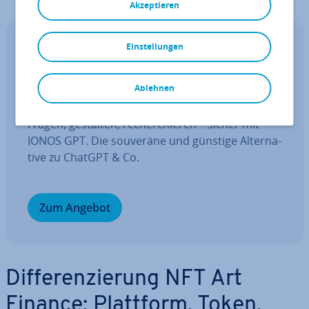
Akzeptieren
Einstellungen
IONOS GPT
Ihr sou­ve­rä­ner KI Assistent für mehr
Pro­duk­ti­vi­tät.
Ablehnen
Fragen, gestalten, re­cher­chie­ren – sicher mit
IONOS GPT. Die souveräne und günstige Al­ter­na­
ti­ve zu ChatGPT & Co.
Zum Angebot
Dif­fe­ren­zie­rung NFT Art
Finance: Plattform, Token,