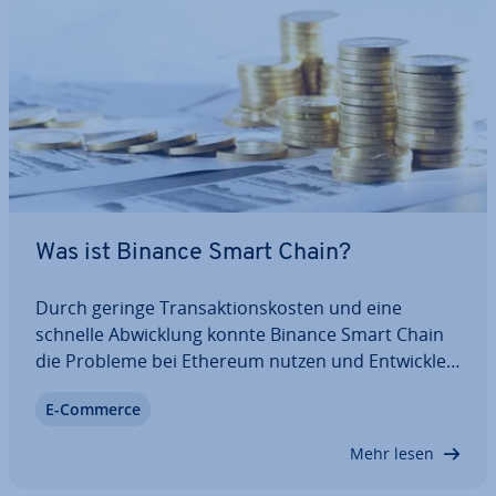
Was ist Binance Smart Chain?
Durch geringe Trans­ak­ti­ons­kos­ten und eine
schnelle Ab­wick­lung konnte Binance Smart Chain
die Probleme bei Ethereum nutzen und Ent­wick­ler
und Anwender für sich be­geis­tern. Hier erfahren
E-Commerce
Sie, wie BSC funk­tio­niert, welche Vor- und
Nachteile es im Vergleich zu Ethereum bietet und
Mehr lesen
ob…