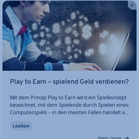
Play to Earn – spielend Geld verdienen?
Mit dem Prinzip Play to Earn wird ein Spiel­kon­zept
be­zeich­net, mit dem Spielende durch Spielen eines
Com­pu­ter­spiels – in den meisten Fällen handelt es
sich um NFT-Spiele – Geld verdienen können. Wir
Lexikon
zeigen Ihnen, wie das Geld­ver­die­nen mit NFT-
Spielen funk­tio­niert und worauf Sie…
Mehr lesen