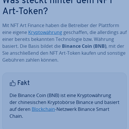
Was steckt hinter dem NFT
Art-Token?
Mit NFT Art Finance haben die Betreiber der Plattform
eine eigene
Kryp­to­wäh­rung
ge­schaf­fen, die al­ler­dings auf
einer bereits bekannten Tech­no­lo­gie bzw. Währung
basiert. Die Basis bildet die
Binance Coin (BNB)
, mit der
Sie an­schlie­ßend den NFT Art-Token kaufen und sonstige
Gebühren zahlen können.
Fakt
Die Binance Coin (BNB) ist eine Kryp­to­wäh­rung
der chi­ne­si­schen Kryp­to­bör­se Binance und basiert
auf deren
Block­chain
-Netzwerk Binance Smart
Chain.