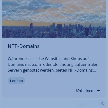
NFT-Domains
Während klas­si­sche Websites und Shops auf
Domains mit .com- oder .de-Endung auf zentralen
Servern gehostet werden, bieten NFT-Domains
ganz neue Mög­lich­kei­ten. Nicht nur die Endung ist
Lexikon
anders – eine NFT-Domain wird auch dezentral ge­
spei­chert und basiert auf der…
Mehr lesen