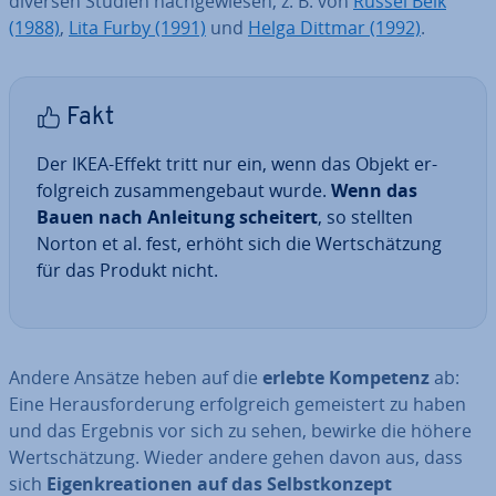
diversen Studien nach­ge­wie­sen, z. B. von
Russel Belk
(1988)
,
Lita Furby (1991)
und
Helga Dittmar (1992)
.
Fakt
Der IKEA-Effekt tritt nur ein, wenn das Objekt er­
folg­reich zu­sam­men­ge­baut wurde.
Wenn das
Bauen nach Anleitung scheitert
, so stellten
Norton et al. fest, erhöht sich die Wert­schät­zung
für das Produkt nicht.
Andere Ansätze heben auf die
erlebte Kompetenz
ab:
Eine Her­aus­for­de­rung er­folg­reich ge­meis­tert zu haben
und das Ergebnis vor sich zu sehen, bewirke die höhere
Wert­schät­zung. Wieder andere gehen davon aus, dass
sich
Ei­gen­krea­tio­nen auf das
Selbst­kon­zept