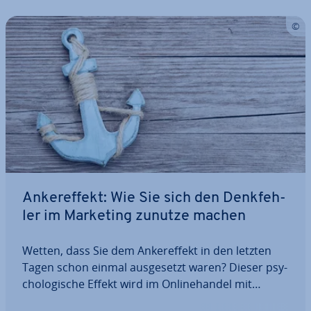
An­ker­ef­fekt: Wie Sie sich den Denk­feh­
ler im Marketing zunutze machen
Wetten, dass Sie dem An­ker­ef­fekt in den letzten
Tagen schon einmal aus­ge­setzt waren? Dieser psy­
cho­lo­gi­sche Effekt wird im On­line­han­del mit
großen Erfolg an­ge­wen­det. Denn er wirkt