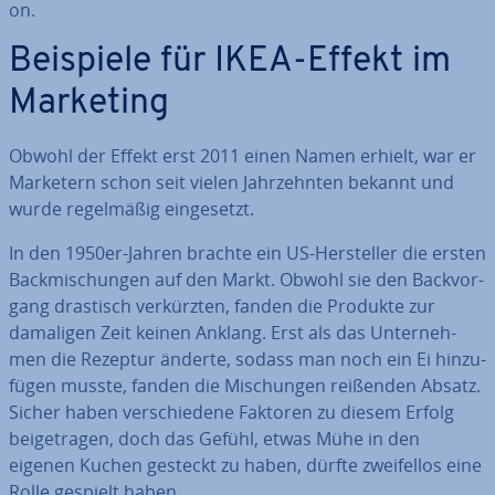
on.
Beispiele für IKEA-Effekt im
Marketing
Obwohl der Effekt erst 2011 einen Namen erhielt, war er
Marketern schon seit vielen Jahr­zehn­ten bekannt und
wurde re­gel­mä­ßig ein­ge­setzt.
In den 1950er-Jahren brachte ein US-Her­stel­ler die ersten
Back­mi­schun­gen auf den Markt. Obwohl sie den Back­vor­
gang drastisch ver­kürz­ten, fanden die Produkte zur
damaligen Zeit keinen Anklang. Erst als das Un­ter­neh­
men die Rezeptur änderte, sodass man noch ein Ei hin­zu­
fü­gen musste, fanden die Mi­schun­gen reißenden Absatz.
Sicher haben ver­schie­de­ne Faktoren zu diesem Erfolg
bei­getra­gen, doch das Gefühl, etwas Mühe in den
eigenen Kuchen gesteckt zu haben, dürfte zwei­fel­los eine
Rolle gespielt haben.