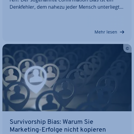
Denk­feh­ler, dem nahezu jeder Mensch un­ter­liegt.
Und er lässt sich im Marketing zur Kun­den­ge­win­
nung nutzen. Wir erklären, was es mit dem Con­fir­
ma­ti­on Bias auf sich hat, und geben Beispiele…
Mehr lesen
Sur­vi­vor­ship Bias: Warum Sie
Marketing-Erfolge nicht kopieren