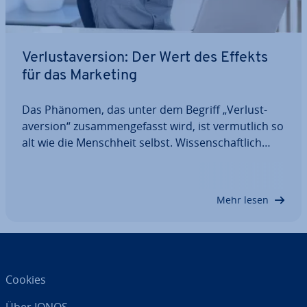
Ver­lust­aver­si­on: Der Wert des Effekts
für das Marketing
Das Phänomen, das unter dem Begriff „Ver­lust­
aver­si­on“ zu­sam­men­ge­fasst wird, ist ver­mut­lich so
alt wie die Mensch­heit selbst. Wis­sen­schaft­lich
ergründet wurde diese kognitive Ver­zer­rung 1979
von den Psy­cho­lo­gen Kahneman und Tversky. Für
ihre „Prospect Theory“, in der die…
Mehr lesen
Cookies