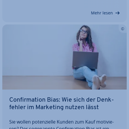
unbewusst. Menschen haben in der Regel kaum
eine Chance, sich diesem Denk­feh­ler zu entziehen.
Mehr lesen
Wir…
Con­fir­ma­ti­on Bias: Wie sich der Denk­
feh­ler im Marketing nutzen lässt
Sie wollen po­ten­zi­el­le Kunden zum Kauf mo­ti­vie­
ren? Der so­ge­nann­te Con­fir­ma­ti­on Bias ist ein