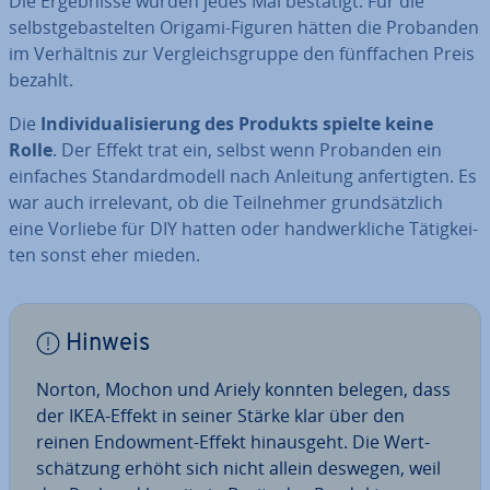
Die Er­geb­nis­se wurden jedes Mal bestätigt. Für die
selbst­ge­bas­tel­ten Origami-Figuren hätten die Probanden
im Ver­hält­nis zur Ver­gleichs­grup­pe den fünf­fa­chen Preis
bezahlt.
Die
In­di­vi­dua­li­sie­rung des Produkts spielte keine
Rolle
. Der Effekt trat ein, selbst wenn Probanden ein
einfaches Stan­dard­mo­dell nach Anleitung an­fer­tig­ten. Es
war auch ir­rele­vant, ob die Teil­neh­mer grund­sätz­lich
eine Vorliebe für DIY hatten oder hand­werk­li­che Tä­tig­kei­
ten sonst eher mieden.
Hinweis
Norton, Mochon und Ariely konnten belegen, dass
der IKEA-Effekt in seiner Stärke klar über den
reinen Endowment-Effekt hin­aus­geht. Die Wert­
schät­zung erhöht sich nicht allein deswegen, weil