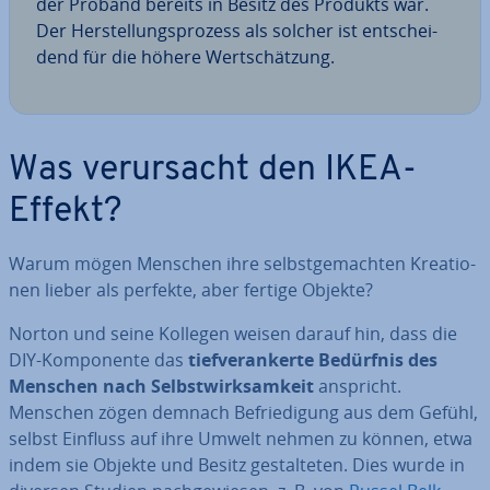
der Proband bereits in Besitz des Produkts war.
Der Her­stel­lungs­pro­zess als solcher ist ent­schei­
dend für die höhere Wert­schät­zung.
Was ver­ur­sacht den IKEA-
Effekt?
Warum mögen Menschen ihre selbst­ge­mach­ten Krea­tio­
nen lieber als perfekte, aber fertige Objekte?
Norton und seine Kollegen weisen darauf hin, dass die
DIY-Kom­po­nen­te das
tief­ver­an­ker­te Bedürfnis des
Menschen nach Selbst­wirk­sam­keit
anspricht.
Menschen zögen demnach Be­frie­di­gung aus dem Gefühl,
selbst Einfluss auf ihre Umwelt nehmen zu können, etwa
indem sie Objekte und Besitz ge­stal­te­ten. Dies wurde in