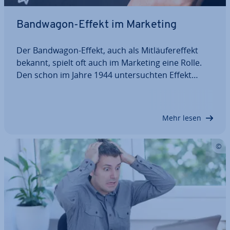
Bandwagon-Effekt im Marketing
Der Bandwagon-Effekt, auch als Mit­läu­fer­ef­fekt
bekannt, spielt oft auch im Marketing eine Rolle.
Den schon im Jahre 1944 un­ter­such­ten Effekt
machen sich wer­be­trei­ben­de Un­ter­neh­men unter
anderem bei Markt­ein­füh­run­gen zunutze. Denn
die meisten Menschen stehen am liebsten auf
Mehr lesen
der…