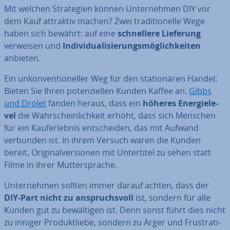
Mit welchen Stra­te­gien können Un­ter­neh­men DIY vor
dem Kauf attraktiv machen? Zwei tra­di­tio­nel­le Wege
haben sich bewährt: auf eine
schnel­le­re Lieferung
verweisen und
In­di­vi­dua­li­sie­rungs­mög­lich­kei­ten
anbieten.
Ein un­kon­ven­tio­nel­ler Weg für den sta­tio­nä­ren Handel:
Bieten Sie Ihren po­ten­zi­el­len Kunden Kaffee an.
Gibbs
und Drolet
fanden heraus, dass ein
höheres En­er­gie­le­
vel
die Wahr­schein­lich­keit erhöht, dass sich Menschen
für ein Kauf­erleb­nis ent­schei­den, das mit Aufwand
verbunden ist. In ihrem Versuch waren die Kunden
bereit, Ori­gi­nal­ver­sio­nen mit Un­ter­ti­tel zu sehen statt
Filme in ihrer Mut­ter­spra­che.
Un­ter­neh­men sollten immer darauf achten, dass der
DIY-Part nicht zu an­spruchs­voll
ist, sondern für alle
Kunden gut zu be­wäl­ti­gen ist. Denn sonst führt dies nicht
zu inniger Pro­dukt­lie­be, sondern zu Ärger und Frus­tra­ti­