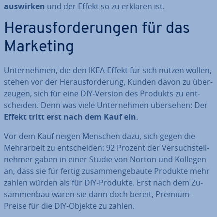
auswirken
und der Effekt so zu erklären ist.
Her­aus­for­de­run­gen für das
Marketing
Un­ter­neh­men, die den IKEA-Effekt für sich nutzen wollen,
stehen vor der Her­aus­for­de­rung, Kunden davon zu über­
zeu­gen, sich für eine DIY-Version des Produkts zu ent­
schei­den. Denn was viele Un­ter­neh­men übersehen: Der
Effekt tritt erst nach dem Kauf ein
.
Vor dem Kauf
neigen Menschen dazu, sich
gegen die
Mehr­ar­beit zu ent­schei­den: 92 Prozent der Ver­suchs­teil­
neh­mer gaben in einer Studie von Norton und Kollegen
an, dass sie für fertig zu­sam­men­ge­bau­te Produkte mehr
zahlen würden als für DIY-Produkte. Erst nach dem Zu­
sam­men­bau waren sie dann doch bereit, Premium-
Preise für die DIY-Objekte zu zahlen.