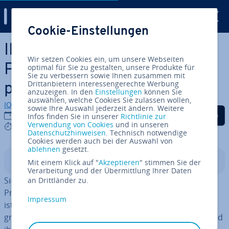
Digital Guide
Cookie-Einstellungen
Zum Haupt­in­halt springen
IKEA-Effekt: Warum Ihre
Wir setzen Cookies ein, um unsere Webseiten
Produkte von DIY-Elementen
optimal für Sie zu gestalten, unsere Produkte für
Sie zu verbessern sowie Ihnen zusammen mit
Drittanbietern interessengerechte Werbung
pro­fi­tie­ren
anzuzeigen. In den
Einstellungen
können Sie
auswählen, welche Cookies Sie zulassen wollen,
IONOS Redaktion
sowie Ihre Auswahl jederzeit ändern. Weitere
Auf Facebook teilen
Auf Twitter teilen
Auf LinkedIn tei
22.04.2020
Infos finden Sie in unserer
Richtlinie zur
Verwendung von Cookies
und in unseren
5 mins
Datenschutzhinweisen
. Technisch notwendige
Cookies werden auch bei der Auswahl von
ablehnen
gesetzt.
In­halts­ver­zeich­nis
Mit einem Klick auf "
Akzeptieren
" stimmen Sie der
Verarbeitung und der Übermittlung Ihrer Daten
Sie möchten Ihren Kunden die Hand­ha­bung Ihres
an Drittländer zu.
Produkts so einfach wie möglich machen? Nicht immer
Impressum
ist das die beste Idee. Der Erfolg von IKEA beruht zum
großen Teil darauf, dass Kunden selbst aktiv werden und