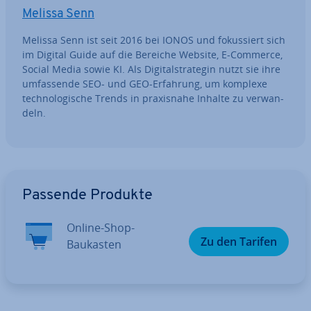
Melissa Senn
Melissa Senn ist seit 2016 bei IONOS und fo­kus­siert sich
im Digital Guide auf die Bereiche Website, E-Commerce,
Social Media sowie KI. Als Di­gi­tal­stra­te­gin nutzt sie ihre
um­fas­sen­de SEO- und GEO-Erfahrung, um komplexe
tech­no­lo­gi­sche Trends in pra­xis­na­he Inhalte zu ver­wan­
deln.
Zum Hauptmenü
Passende Produkte
Online-Shop-
Zu den Tarifen
Baukasten