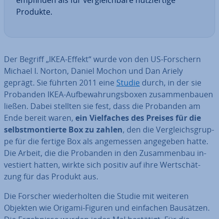
empfinden als für ver­gleich­ba­re nutz­fer­ti­ge
Produkte.
Der Begriff „IKEA-Effekt“ wurde von den US-Forschern
Michael I. Norton, Daniel Mochon und Dan Ariely
geprägt. Sie führten 2011 eine
Studie
durch, in der sie
Probanden IKEA-Auf­be­wah­rungs­bo­xen zu­sam­men­bau­en
ließen. Dabei stellten sie fest, dass die Probanden am
Ende bereit waren,
ein Viel­fa­ches des Preises für die
selbst­mon­tier­te Box zu zahlen
, den die Ver­gleichs­grup­
pe für die fertige Box als an­ge­mes­sen angegeben hatte.
Die Arbeit, die die Probanden in den Zu­sam­men­bau in­
ves­tiert hatten, wirkte sich positiv auf ihre Wert­schät­
zung für das Produkt aus.
Die Forscher wie­der­hol­ten die Studie mit weiteren
Objekten wie Origami-Figuren und einfachen Bausätzen.