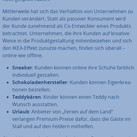
Mitt­ler­wei­le hat sich das Ver­hält­nis von Un­ter­neh­men zu
Kunden verändert. Statt als passiver Konsument wird
der Kunde zunehmend als Co-Ent­wick­ler eines Produkts
be­trach­tet. Un­ter­neh­men, die ihre Kunden auf kreative
Weise in die Pro­dukt­ge­stal­tung mit­ein­be­zie­hen und sich
den IKEA-Effekt zunutze machen, finden sich überall –
online wie offline.
Sneaker
: Kunden können online ihre Schuhe farblich
in­di­vi­du­ell gestalten.
Scho­ko­la­den­her­stel­ler
: Kunden können Ei­gen­krea­
tio­nen bestellen.
Ted­dy­bä­ren
: Kinder können einen Teddy nach
Wunsch aus­stat­ten.
Urlaub
: Anbieter von „Ferien auf dem Land“
verlangen Premium-Preise dafür, dass die Gäste im
Stall und auf den Feldern mithelfen.