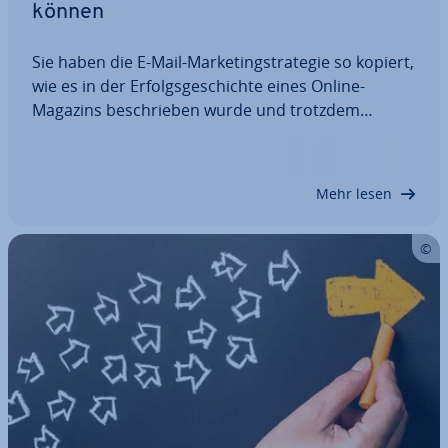
können
Sie haben die E-Mail-Mar­ke­ting­stra­te­gie so kopiert,
wie es in der Er­folgs­ge­schich­te eines Online-
Magazins be­schrie­ben wurde und trotzdem
erlebten Sie keinen Ver­kaufs­boom? Dann sind Sie
wohl einem „Sur­vi­vor­ship Bias“ erlegen. Wir
erklären, wie es zu diesem Denk­feh­ler kommt und
Mehr lesen
wie…