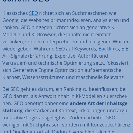
Klas­si­sches
SEO
richtet sich an Such­ma­schi­nen wie
Google, die Websites primär in­de­xie­ren, ana­ly­sie­ren und
ranken. GEO hingegen richtet sich an ge­ne­ra­ti­ve KI-
Modelle und KI-Browser, die Inhalte nicht einfach
verlinken, sondern in­ter­pre­tie­ren und in eigenen Worten
wie­der­ge­ben. Während SEO auf Keywords,
Backlinks
, E-E-
A-T-Signale (Erfahrung, Expertise, Autorität und
Vertrauen) und tech­ni­sche Op­ti­mie­rung setzt, fo­kus­siert
sich Ge­ne­ra­ti­ve Engine Op­ti­miza­ti­on auf se­man­ti­sche
Klarheit, Wis­sens­struk­tu­ren und ma­schi­nel­le Relevanz.
Bei SEO geht es darum, ein Ranking zu be­ein­flus­sen; bei
GEO darum, als Ant­wort­in­halt in KI-Modellen zu er­schei­
nen. GEO benötigt daher eine
andere Art der In­halts­ge­
stal­tung
, die stärker auf Kontext, Er­klä­run­gen und ar­gu­
men­ta­ti­ve Logik ausgelegt ist. Zudem arbeitet GEO
weniger mit Such­phra­sen, sondern mit Kon­zept­ko­hä­renz
und Quel­len­au­to­ri­tät. Dadurch ver­schiebt sich die