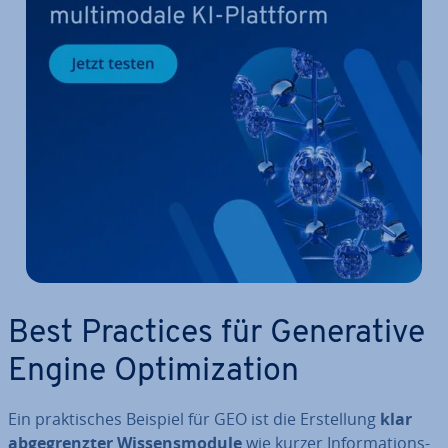
Best Practices für Ge­ne­ra­ti­ve
Engine Op­ti­miza­ti­on
Ein prak­ti­sches Beispiel für GEO ist die Er­stel­lung
klar
ab­ge­grenz­ter Wis­sens­mo­du­le
wie kurzer In­for­ma­ti­ons­