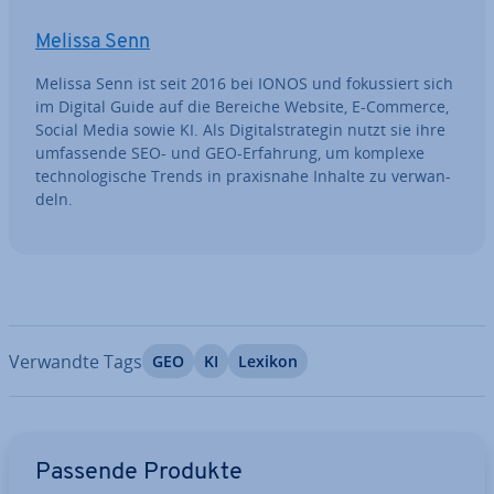
Melissa Senn
Melissa Senn ist seit 2016 bei IONOS und fo­kus­siert sich
im Digital Guide auf die Bereiche Website, E-Commerce,
Social Media sowie KI. Als Di­gi­tal­stra­te­gin nutzt sie ihre
um­fas­sen­de SEO- und GEO-Erfahrung, um komplexe
tech­no­lo­gi­sche Trends in pra­xis­na­he Inhalte zu ver­wan­
deln.
Verwandte Tags
GEO
KI
Lexikon
Zum Hauptmenü
Passende Produkte