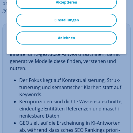
Akzeptieren
be­rei­ten, dass sie von ge­ne­ra­ti­ven Modellen korrekt
gefunden, ver­stan­den und bevorzugt genutzt werden.
Einstellungen
Zu­sam­men­fas­sung
ⓘ
Ablehnen
Ge­ne­ra­ti­ve Engine Op­ti­miza­ti­on (GEO) optimiert
Inhalte für KI-gestützte Ant­wort­ma­schi­nen, damit
ge­ne­ra­ti­ve Modelle diese finden, verstehen und
nutzen.
Der Fokus liegt auf Kon­tex­tua­li­sie­rung, Struk­
tu­rie­rung und se­man­ti­scher Klarheit statt auf
Keywords.
Kern­prin­zi­pi­en sind dichte Wis­sens­ab­schnit­te,
ein­deu­ti­ge Entitäten-Re­fe­ren­zen und ma­schi­
nen­les­ba­re Daten.
GEO zielt auf die Er­schei­nung in KI-Antworten
ab, während klas­si­sches SEO Rankings prio­ri­