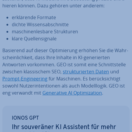
hie­ren können. Dazu gehören unter anderem:
er­klä­ren­de Formate
dichte Wis­sens­ab­schnit­te
ma­schi­nen­les­ba­re Struk­tu­ren
klare Quel­len­si­gna­le
Basierend auf dieser Op­ti­mie­rung erhöhen Sie die Wahr­
schein­lich­keit, dass Ihre Inhalte in KI-ge­ne­rier­ten
Antworten vorkommen. GEO ist somit eine Schnitt­stel­le
zwischen klas­si­schem SEO,
struk­tu­rier­ten Daten
und
Prompt-En­gi­nee­ring
für Maschinen. Es be­rück­sich­tigt
sowohl Nut­zer­inten­tio­nen als auch Mo­dell­lo­gik. GEO ist
eng verwandt mit
Ge­ne­ra­ti­ve AI Op­ti­miza­ti­on
.
IONOS GPT
Ihr sou­ve­rä­ner KI Assistent für mehr