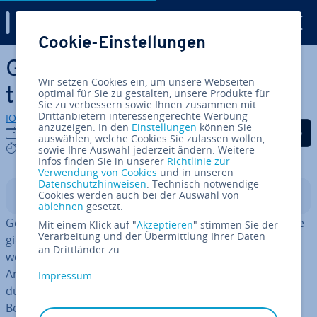
Digital Guide
Cookie-Einstellungen
Zum Haupt­in­halt springen
Ge­ne­ra­ti­ve Engine Op­ti­miza­
Wir setzen Cookies ein, um unsere Webseiten
ti­on (GEO) erklärt
optimal für Sie zu gestalten, unsere Produkte für
Sie zu verbessern sowie Ihnen zusammen mit
Drittanbietern interessengerechte Werbung
IONOS Redaktion
anzuzeigen. In den
Einstellungen
können Sie
Auf Facebook teilen
Auf Twitter teilen
Auf LinkedIn tei
27.01.2026
auswählen, welche Cookies Sie zulassen wollen,
5 mins
sowie Ihre Auswahl jederzeit ändern. Weitere
Infos finden Sie in unserer
Richtlinie zur
Verwendung von Cookies
und in unseren
Datenschutzhinweisen
. Technisch notwendige
Cookies werden auch bei der Auswahl von
In­halts­ver­zeich­nis
ablehnen
gesetzt.
Ge­ne­ra­ti­ve Engine Op­ti­miza­ti­on (GEO) be­zeich­net Stra­te­
Mit einem Klick auf "
Akzeptieren
" stimmen Sie der
Verarbeitung und der Übermittlung Ihrer Daten
gien zur Op­ti­mie­rung von Inhalten für KI-gestützte Ant­
an Drittländer zu.
wort­ma­schi­nen. Diese neuen Systeme ge­ne­rie­ren
Antworten nicht durch die Anzeige von Links, sondern
Impressum
durch das Zu­sam­men­fas­sen, In­ter­pre­tie­ren und
Bewerten von Quellen. GEO hilft dabei, Inhalte so auf­zu­