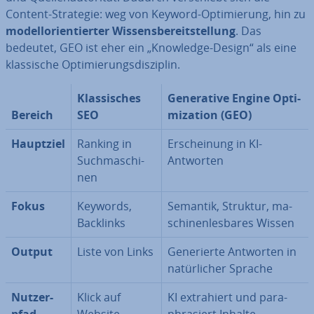
Content-Strategie: weg von Keyword-Op­ti­mie­rung, hin zu
mo­dell­ori­en­tier­ter Wis­sens­be­reit­stel­lung
. Das
bedeutet, GEO ist eher ein „Knowledge-Design“ als eine
klas­si­sche Op­ti­mie­rungs­dis­zi­plin.
Klas­si­sches
Ge­ne­ra­ti­ve Engine Op­ti­
Bereich
SEO
miza­ti­on (GEO)
Hauptziel
Ranking in
Er­schei­nung in KI-
Such­ma­schi­
Antworten
nen
Fokus
Keywords,
Semantik, Struktur, ma­
Backlinks
schi­nen­les­ba­res Wissen
Output
Liste von Links
Ge­ne­rier­te Antworten in
na­tür­li­cher Sprache
Nut­zer­
Klick auf
KI ex­tra­hiert und pa­ra­