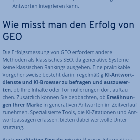
Antworten in­te­grie­ren kann.
Wie misst man den Erfolg von
GEO
Die Er­folgs­mes­sung von GEO erfordert andere
Methoden als klas­si­sches SEO, da ge­ne­ra­ti­ve Systeme
keine klas­si­schen Rankings ausgeben. Eine prak­ti­ka­ble
Vor­ge­hens­wei­se besteht darin, re­gel­mä­ßig
KI-Ant­wort­
diens­te und KI-Browser zu befragen und aus­zu­wer­
ten
, ob Ihre Inhalte oder For­mu­lie­run­gen dort auf­tau­
chen. Zu­sätz­lich können Sie be­ob­ach­ten, ob
Er­wäh­nun­
gen Ihrer Marke
in ge­ne­ra­ti­ven Antworten im Zeit­ver­lauf
zunehmen. Spe­zia­li­sier­te Tools, die KI-Zi­ta­tio­nen und Ant­
wort­pas­sa­gen erfassen, bieten dabei wertvolle Un­ter­
stüt­zung.
Auch
qua­li­ta­ti­ve Signale
, wie ein klarerer In­for­ma­ti­ons­