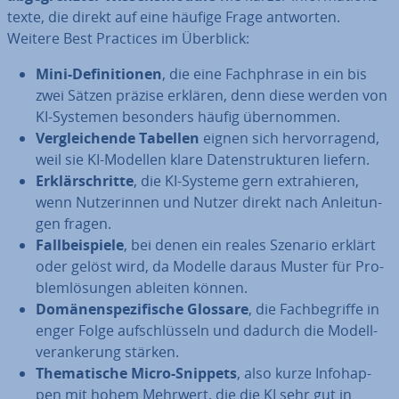
tex­te, die direkt auf eine häufige Frage antworten.
Weitere Best Practices im Überblick:
Mini-De­fi­ni­tio­nen
, die eine Fach­phra­se in ein bis
zwei Sätzen präzise erklären, denn diese werden von
KI-Systemen besonders häufig über­nom­men.
Ver­glei­chen­de Tabellen
eignen sich her­vor­ra­gend,
weil sie KI-Modellen klare Da­ten­struk­tu­ren liefern.
Er­klär­schrit­te
, die KI-Systeme gern ex­tra­hie­ren,
wenn Nut­ze­rin­nen und Nutzer direkt nach An­lei­tun­
gen fragen.
Fall­bei­spie­le
, bei denen ein reales Szenario erklärt
oder gelöst wird, da Modelle daraus Muster für Pro­
blem­lö­sun­gen ableiten können.
Do­mä­nen­spe­zi­fi­sche Glossare
, die Fach­be­grif­fe in
enger Folge auf­schlüs­seln und dadurch die Mo­dell­
ver­an­ke­rung stärken.
The­ma­ti­sche Micro-Snippets
, also kurze In­fo­hap­
pen mit hohem Mehrwert, die die KI sehr gut in