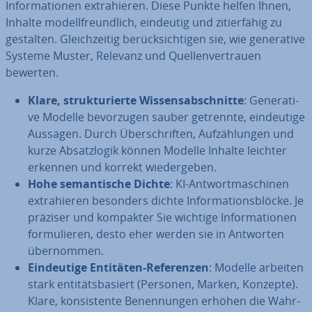
In­for­ma­tio­nen ex­tra­hie­ren. Diese Punkte helfen Ihnen,
Inhalte mo­dell­freund­lich, eindeutig und zi­tier­fä­hig zu
gestalten. Gleich­zei­tig be­rück­sich­ti­gen sie, wie ge­ne­ra­ti­ve
Systeme Muster, Relevanz und Quel­len­ver­trau­en
bewerten.
Klare, struk­tu­rier­te Wis­sens­ab­schnit­te
: Ge­ne­ra­ti­
ve Modelle be­vor­zu­gen sauber getrennte, ein­deu­ti­ge
Aussagen. Durch Über­schrif­ten, Auf­zäh­lun­gen und
kurze Ab­satz­lo­gik können Modelle Inhalte leichter
erkennen und korrekt wie­der­ge­ben.
Hohe se­man­ti­sche Dichte
: KI-Ant­wort­ma­schi­nen
ex­tra­hie­ren besonders dichte In­for­ma­ti­ons­blö­cke. Je
präziser und kompakter Sie wichtige In­for­ma­tio­nen
for­mu­lie­ren, desto eher werden sie in Antworten
über­nom­men.
Ein­deu­ti­ge Entitäten-Re­fe­ren­zen
: Modelle arbeiten
stark en­ti­täts­ba­siert (Personen, Marken, Konzepte).
Klare, kon­sis­ten­te Be­nen­nun­gen erhöhen die Wahr­