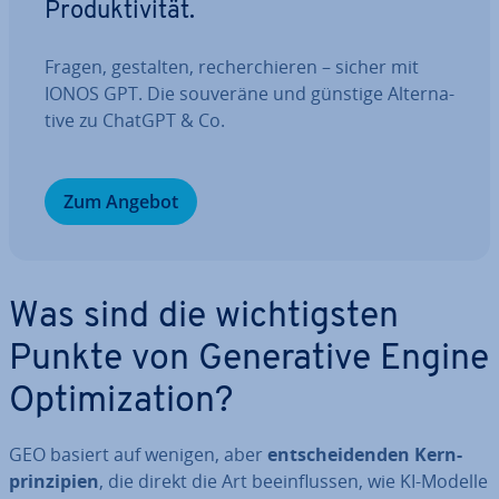
Pro­duk­ti­vi­tät.
Fragen, gestalten, re­cher­chie­ren – sicher mit
IONOS GPT. Die souveräne und günstige Al­ter­na­
ti­ve zu ChatGPT & Co.
Zum Angebot
Was sind die wich­tigs­ten
Punkte von Ge­ne­ra­ti­ve Engine
Op­ti­miza­ti­on?
GEO basiert auf wenigen, aber
ent­schei­den­den Kern­
prin­zi­pi­en
, die direkt die Art be­ein­flus­sen, wie KI-Modelle