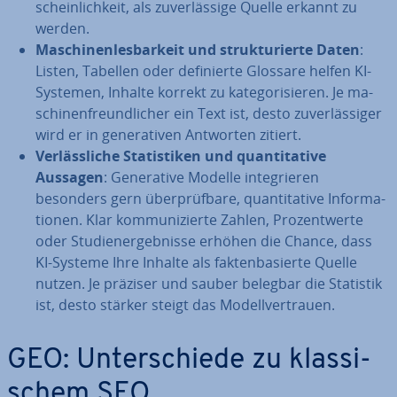
schein­lich­keit, als zu­ver­läs­si­ge Quelle erkannt zu
werden.
Ma­schi­nen­les­bar­keit und struk­tu­rier­te Daten
:
Listen, Tabellen oder de­fi­nier­te Glossare helfen KI-
Systemen, Inhalte korrekt zu ka­te­go­ri­sie­ren. Je ma­
schi­nen­freund­li­cher ein Text ist, desto zu­ver­läs­si­ger
wird er in ge­ne­ra­ti­ven Antworten zitiert.
Ver­läss­li­che Sta­tis­ti­ken und quan­ti­ta­ti­ve
Aussagen
: Ge­ne­ra­ti­ve Modelle in­te­grie­ren
besonders gern über­prüf­ba­re, quan­ti­ta­ti­ve In­for­ma­
tio­nen. Klar kom­mu­ni­zier­te Zahlen, Pro­zent­wer­te
oder Stu­di­en­ergeb­nis­se erhöhen die Chance, dass
KI-Systeme Ihre Inhalte als fak­ten­ba­sier­te Quelle
nutzen. Je präziser und sauber belegbar die Statistik
ist, desto stärker steigt das Mo­dell­ver­trau­en.
GEO: Un­ter­schie­de zu klas­si­
schem SEO