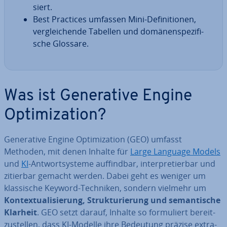
siert.
Best Practices umfassen Mini-De­fi­ni­tio­nen,
ver­glei­chen­de Tabellen und do­mä­nen­spe­zi­fi­
sche Glossare.
Was ist Ge­ne­ra­ti­ve Engine
Op­ti­miza­ti­on?
Ge­ne­ra­ti­ve Engine Op­ti­miza­ti­on (GEO) umfasst
Methoden, mit denen Inhalte für
Large Language Models
und
KI
-Ant­wort­sys­te­me auf­find­bar, in­ter­pre­tier­bar und
zitierbar gemacht werden. Dabei geht es weniger um
klas­si­sche Keyword-Techniken, sondern vielmehr um
Kon­tex­tua­li­sie­rung, Struk­tu­rie­rung und se­man­ti­sche
Klarheit
. GEO setzt darauf, Inhalte so for­mu­liert be­reit­
zu­stel­len, dass KI-Modelle ihre Bedeutung präzise ex­tra­