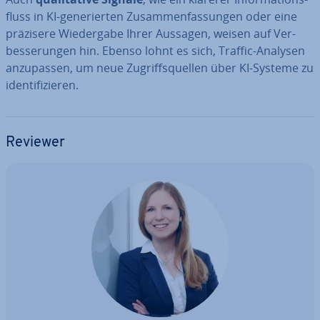
fluss in KI-ge­ne­rier­ten Zu­sam­men­fas­sun­gen oder eine
präzisere Wie­der­ga­be Ihrer Aussagen, weisen auf Ver­
bes­se­run­gen hin. Ebenso lohnt es sich, Traffic-Analysen
an­zu­pas­sen, um neue Zu­griffs­quel­len über KI-Systeme zu
iden­ti­fi­zie­ren.
Reviewer