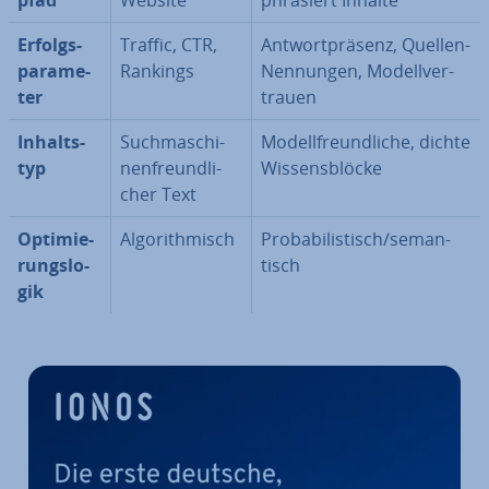
pfad
Website
phra­siert Inhalte
Er­folgs­
Traffic, CTR,
Ant­wort­prä­senz, Quellen-
pa­ra­me­
Rankings
Nennungen, Mo­dell­ver­
ter
trau­en
In­halts­
Such­ma­schi­
Mo­dell­freund­li­che, dichte
typ
nen­freund­li­
Wis­sens­blö­cke
cher Text
Op­ti­mie­
Al­go­rith­misch
Pro­ba­bi­lis­tisch/se­man­
rungs­lo­
tisch
gik