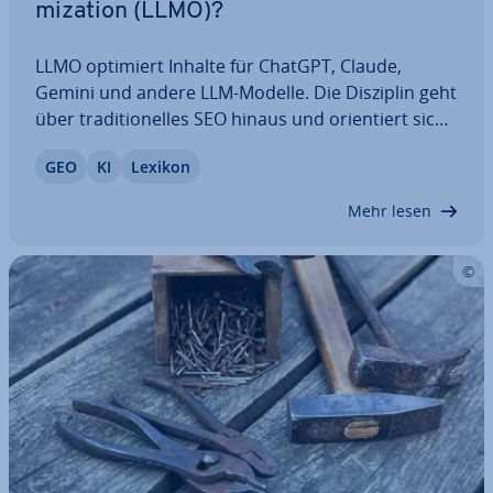
miza­ti­on (LLMO)?
LLMO optimiert Inhalte für ChatGPT, Claude,
Gemini und andere LLM-Modelle. Die Disziplin geht
über tra­di­tio­nel­les SEO hinaus und ori­en­tiert sich
daran, wie Sprach­mo­del­le In­for­ma­tio­nen ver­ar­bei­
GEO
KI
Lexikon
ten. Erfahren Sie, was Large Language Model Op­ti­
miza­ti­on ausmacht und wie es sich von…
Mehr lesen