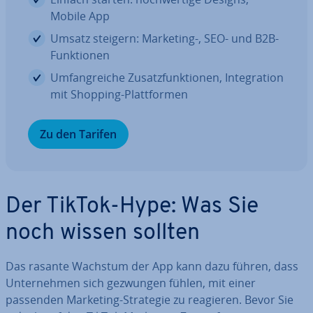
Mobile App
Umsatz steigern: Marketing-, SEO- und B2B-
Funk­tio­nen
Um­fang­rei­che Zu­satz­funk­tio­nen, In­te­gra­ti­on
mit Shopping-Platt­for­men
Zu den Tarifen
Der TikTok-Hype: Was Sie
noch wissen sollten
Das rasante Wachstum der App kann dazu führen, dass
Un­ter­neh­men sich gezwungen fühlen, mit einer
passenden Marketing-Strategie zu reagieren. Bevor Sie