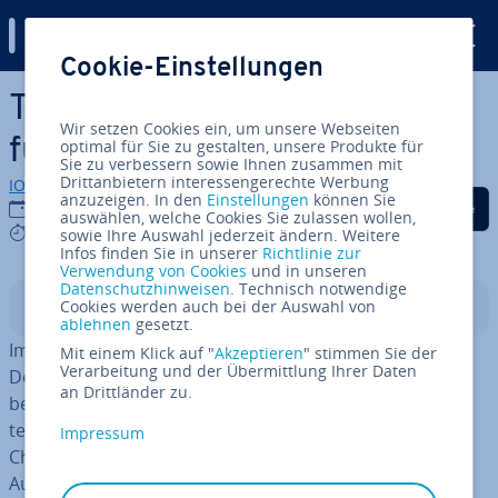
Digital Guide
Cookie-Einstellungen
Zum Haupt­in­halt springen
TikTok-Marketing: Stra­te­gien
Wir setzen Cookies ein, um unsere Webseiten
für Un­ter­neh­men
optimal für Sie zu gestalten, unsere Produkte für
Sie zu verbessern sowie Ihnen zusammen mit
Drittanbietern interessengerechte Werbung
IONOS Redaktion
anzuzeigen. In den
Einstellungen
können Sie
Auf Facebook teilen
Auf Twitter teilen
Auf LinkedIn tei
14.10.2021
auswählen, welche Cookies Sie zulassen wollen,
7 mins
sowie Ihre Auswahl jederzeit ändern. Weitere
Infos finden Sie in unserer
Richtlinie zur
Verwendung von Cookies
und in unseren
Datenschutzhinweisen
. Technisch notwendige
Cookies werden auch bei der Auswahl von
In­halts­ver­zeich­nis
ablehnen
gesetzt.
Im Online-Marketing bleibt zum Ausruhen keine Zeit.
Mit einem Klick auf "
Akzeptieren
" stimmen Sie der
Verarbeitung und der Übermittlung Ihrer Daten
Denn neue Tech­no­lo­gien verändern die virtuelle Wer­
an Drittländer zu.
beland­schaft über Nacht, be­ein­flus­sen das Kon­su­men­
ten­ver­hal­ten und stellen Un­ter­neh­men vor neue
Impressum
Chancen und Her­aus­for­de­run­gen. Für plötz­li­ches
Aufsehen sorgte auch TikTok. Mit einem recht simplen