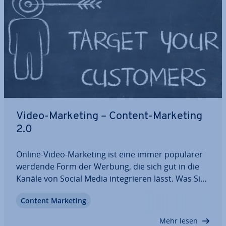
Video-Marketing – Content-Marketing
2.0
Online-Video-Marketing ist eine immer populärer
werdende Form der Werbung, die sich gut in die
Kanäle von Social Media in­te­grie­ren lässt. Was Sie
beachten müssen, um Ihre Kampagne mit Video-
Content Marketing
Marketing zu be­rei­chern, finden Sie im Artikel.
Dank hilf­rei­cher Tipps für Video-Marketing…
Mehr lesen