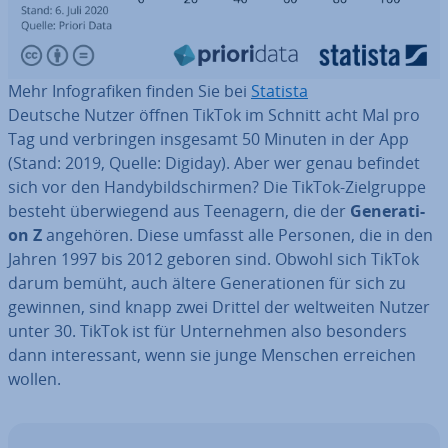
Mehr In­fo­gra­fi­ken finden Sie bei
Statista
Deutsche Nutzer öffnen TikTok im Schnitt acht Mal pro
Tag und ver­brin­gen insgesamt 50 Minuten in der App
(Stand: 2019, Quelle: Digiday). Aber wer genau befindet
sich vor den Han­dy­bild­schir­men? Die TikTok-Ziel­grup­pe
besteht über­wie­gend aus Teenagern, die der
Ge­ne­ra­ti­
on Z
angehören. Diese umfasst alle Personen, die in den
Jahren 1997 bis 2012 geboren sind. Obwohl sich TikTok
darum bemüht, auch ältere Ge­ne­ra­tio­nen für sich zu
gewinnen, sind knapp zwei Drittel der welt­wei­ten Nutzer
unter 30. TikTok ist für Un­ter­neh­men also besonders
dann in­ter­es­sant, wenn sie junge Menschen erreichen
wollen.