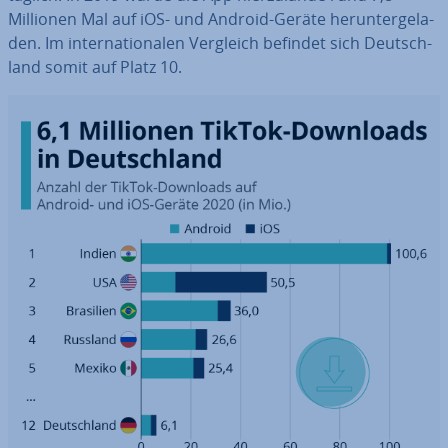
Millionen Mal auf iOS- und Android-Geräte her­un­ter­ge­la­
den. Im in­ter­na­tio­na­len Vergleich befindet sich Deutsch­
land somit auf Platz 10.