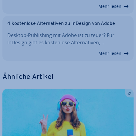
Mehr lesen
4 kos­ten­lo­se Al­ter­na­ti­ven zu InDesign von Adobe
Desktop-Pu­bli­shing mit Adobe ist zu teuer? Für
InDesign gibt es kos­ten­lo­se Al­ter­na­ti­ven,…
Mehr lesen
Ähnliche Artikel