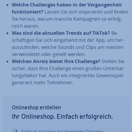
Welche Chal­lenges haben in der Ver­gan­gen­heit
funk­tio­niert?
Lassen Sie sich in­spi­rie­ren und finden
Sie heraus, warum manche Kampagnen so er­folg­
reich waren.
Was sind die aktuellen Trends auf TikTok?
Be­
schäf­ti­gen Sie sich eingehend mit der App, um her­
aus­zu­fin­den, welche Sounds und Clips am meisten
ver­wen­de­tet oder geteilt werden.
Welchen Anreiz bietet Ihre Challenge?
Stellen Sie
sicher, dass Ihre Challenge einen großen Un­ter­hal­
tungs­fak­tor hat. Auch ein in­te­grier­tes Ge­winn­spiel
generiert mehr Teil­neh­mer.
On­line­shop erstellen
Ihr On­line­shop. Einfach er­folg­reich.
Einfach starten: hoch­wer­ti­ge Designs,