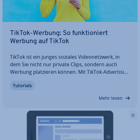
TikTok-Werbung: So funk­tio­niert
Werbung auf TikTok
TikTok ist ein junges soziales Vi­deo­netz­werk, in
dem Sie nicht nur private Clips, sondern auch
Werbung plat­zie­ren können. Mit TikTok-Ad­ver­ti­sing
erreicht man Mil­len­ni­als, die selbst Videos
Tutorials
erstellen und teilen, aber auch zunehmend
Menschen älterer Ziel­grup­pen. Werbung in dem…
Mehr lesen