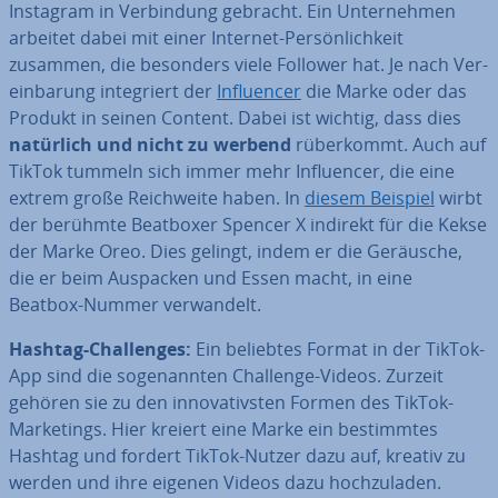
Instagram in Ver­bin­dung gebracht. Ein Un­ter­neh­men
arbeitet dabei mit einer Internet-Per­sön­lich­keit
zusammen, die besonders viele Follower hat. Je nach Ver­
ein­ba­rung in­te­griert der
In­fluen­cer
die Marke oder das
Produkt in seinen Content. Dabei ist wichtig, dass dies
natürlich und nicht zu werbend
rü­ber­kommt. Auch auf
TikTok tummeln sich immer mehr In­fluen­cer, die eine
extrem große Reich­wei­te haben. In
diesem Beispiel
wirbt
der berühmte Beatboxer Spencer X indirekt für die Kekse
der Marke Oreo. Dies gelingt, indem er die Geräusche,
die er beim Auspacken und Essen macht, in eine
Beatbox-Nummer ver­wan­delt.
Hashtag-Chal­lenges:
Ein beliebtes Format in der TikTok-
App sind die so­ge­nann­ten Challenge-Videos. Zurzeit
gehören sie zu den in­no­va­tivs­ten Formen des TikTok-
Mar­ke­tings. Hier kreiert eine Marke ein be­stimm­tes
Hashtag und fordert TikTok-Nutzer dazu auf, kreativ zu
werden und ihre eigenen Videos dazu hoch­zu­la­den.