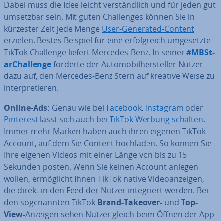
Dabei muss die Idee leicht ver­ständ­lich und für jeden gut
umsetzbar sein. Mit guten Chal­lenges können Sie in
kürzester Zeit jede Menge
User-Generated-Content
erzielen. Bestes Beispiel für eine er­folg­reich um­ge­setz­te
TikTok Challenge liefert Mercedes-Benz. In seiner
#MB­St­
ar­Chall­enge
forderte der Au­to­mo­bil­her­stel­ler Nutzer
dazu auf, den Mercedes-Benz Stern auf kreative Weise zu
in­ter­pre­tie­ren.
Online-Ads:
Genau wie bei
Facebook
,
Instagram
oder
Pinterest
lässt sich auch
bei
TikTok Werbung schalten
.
Immer mehr Marken haben auch ihren eigenen TikTok-
Account, auf dem Sie Content hochladen. So können Sie
Ihre eigenen Videos mit einer Länge von bis zu 15
Sekunden posten. Wenn Sie keinen Account anlegen
wollen, er­mög­licht Ihnen TikTok native Vi­deo­an­zei­gen,
die direkt in den Feed der Nutzer in­te­griert werden. Bei
den so­ge­nann­ten TikTok
Brand-Takeover-
und
Top-
View-
Anzeigen sehen Nutzer gleich beim Öffnen der App