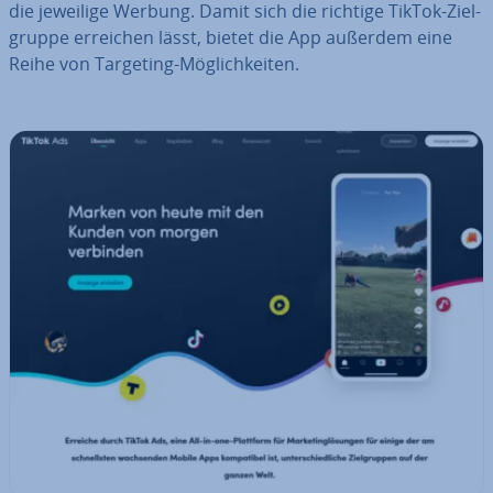
die jeweilige Werbung. Damit sich die richtige TikTok-Ziel­
grup­pe erreichen lässt, bietet die App außerdem eine
Reihe von Targeting-Mög­lich­kei­ten.