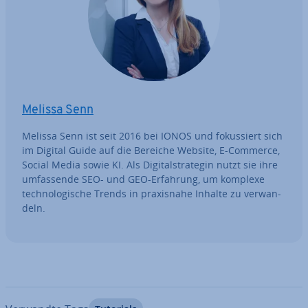
Melissa Senn
Melissa Senn ist seit 2016 bei IONOS und fo­kus­siert sich
im Digital Guide auf die Bereiche Website, E-Commerce,
Social Media sowie KI. Als Di­gi­tal­stra­te­gin nutzt sie ihre
um­fas­sen­de SEO- und GEO-Erfahrung, um komplexe
tech­no­lo­gi­sche Trends in pra­xis­na­he Inhalte zu ver­wan­
deln.