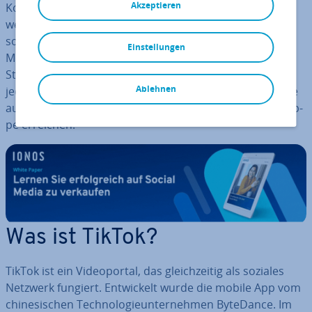
Akzeptieren
Konzept hat die App bereits Millionen von Menschen
weltweit in ihren Bann gezogen. Mitt­ler­wei­le bietet das
soziale Netzwerk mit den
Kurz­vi­de­os
auch spannende
Einstellungen
Mög­lich­kei­ten für Un­ter­neh­men. Mit der richtigen
Strategie können sich diese perfekt po­si­tio­nie­ren und
Ablehnen
jede Menge Auf­merk­sam­keit ge­ne­rie­ren. Wir zeigen, wie
auch Sie mit in­no­va­ti­vem TikTok-Marketing Ihre Ziel­grup­
pe erreichen!
Was ist TikTok?
TikTok ist ein Vi­deo­por­tal, das gleich­zei­tig als soziales
Netzwerk fungiert. Ent­wi­ckelt wurde die mobile App vom
chi­ne­si­schen Tech­no­lo­gie­un­ter­neh­men ByteDance. Im