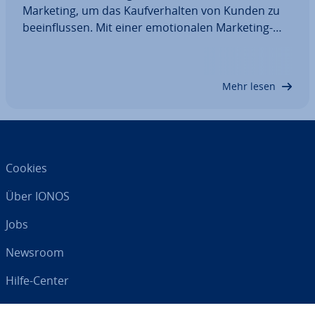
Marketing, um das Kauf­ver­hal­ten von Kunden zu
be­ein­flus­sen. Mit einer emo­tio­na­len Mar­ke­ting­
kam­pa­gne über­zeu­gen Sie Kunden nicht nur
rational von Ihrer Marke. Sie schaffen außerdem
Vertrauen und fördern eine starke Kunden-
Mehr lesen
Marken-Beziehung.…
Cookies
Über IONOS
Jobs
Newsroom
Hilfe-Center
AGB