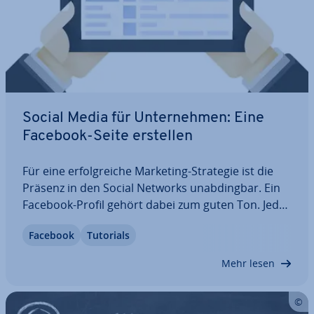
Social Media für Un­ter­neh­men: Eine
Facebook-Seite erstellen
Für eine er­folg­rei­che Marketing-Strategie ist die
Präsenz in den Social Networks un­ab­ding­bar. Ein
Facebook-Profil gehört dabei zum guten Ton. Jedes
Un­ter­neh­men, ob globaler Player oder kleiner On­
Facebook
Tutorials
line­shop, sollte auf der weltweit meist­ge­nutz­ten
Social-Media-Plattform vertreten…
Mehr lesen