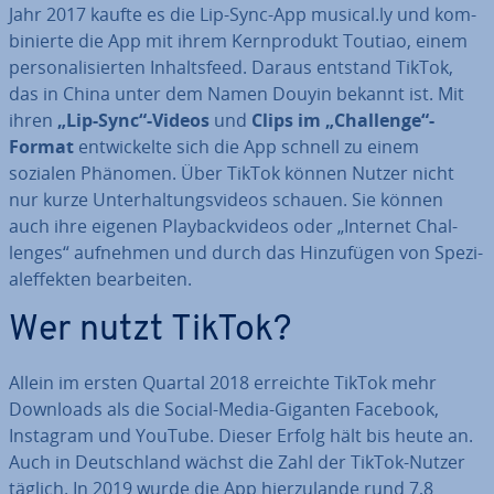
Jahr 2017 kaufte es die Lip-Sync-App musical.ly und kom­
bi­nier­te die App mit ihrem Kern­pro­dukt Toutiao, einem
per­so­na­li­sier­ten In­halts­feed. Daraus entstand TikTok,
das in China unter dem Namen Douyin bekannt ist. Mit
ihren
„Lip-Sync“-Videos
und
Clips im „Challenge“-
Format
ent­wi­ckel­te sich die App schnell zu einem
sozialen Phänomen. Über TikTok können Nutzer nicht
nur kurze Un­ter­hal­tungs­vi­de­os schauen. Sie können
auch ihre eigenen Play­back­vi­de­os oder „Internet Chal­
lenges“ aufnehmen und durch das Hin­zu­fü­gen von Spe­zi­
al­ef­fek­ten be­ar­bei­ten.
Wer nutzt TikTok?
Allein im ersten Quartal 2018 erreichte TikTok mehr
Downloads als die Social-Media-Giganten Facebook,
Instagram und YouTube. Dieser Erfolg hält bis heute an.
Auch in Deutsch­land wächst die Zahl der TikTok-Nutzer
täglich. In 2019 wurde die App hier­zu­lan­de rund 7,8