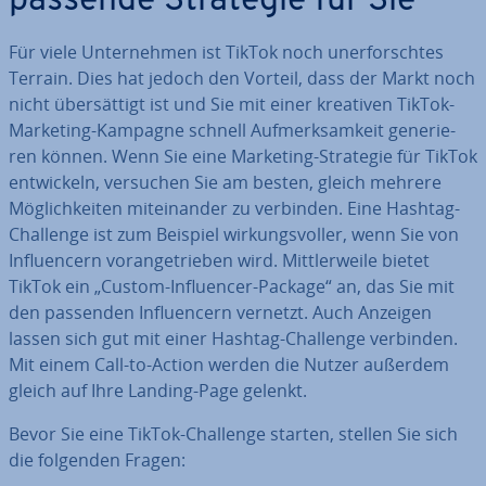
passende Strategie für Sie
Für viele Un­ter­neh­men ist TikTok noch un­er­forsch­tes
Terrain. Dies hat jedoch den Vorteil, dass der Markt noch
nicht über­sät­tigt ist und Sie mit einer kreativen TikTok-
Marketing-Kampagne schnell Auf­merk­sam­keit ge­ne­rie­
ren können. Wenn Sie eine Marketing-Strategie für TikTok
ent­wi­ckeln, versuchen Sie am besten, gleich mehrere
Mög­lich­kei­ten mit­ein­an­der zu verbinden. Eine Hashtag-
Challenge ist zum Beispiel wir­kungs­vol­ler, wenn Sie von
In­fluen­cern vor­an­ge­trie­ben wird. Mitt­ler­wei­le bietet
TikTok ein „Custom-In­fluen­cer-Package“ an, das Sie mit
den passenden In­fluen­cern vernetzt. Auch Anzeigen
lassen sich gut mit einer Hashtag-Challenge verbinden.
Mit einem Call-to-Action werden die Nutzer außerdem
gleich auf Ihre Landing-Page gelenkt.
Bevor Sie eine TikTok-Challenge starten, stellen Sie sich
die folgenden Fragen: