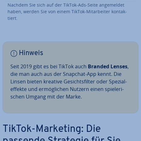
Nachdem Sie sich auf der TikTok-Ads-Seite an­ge­mel­det
haben, werden Sie von einem TikTok-Mit­ar­bei­ter kon­tak­
tiert.
Hinweis
Seit 2019 gibt es bei TikTok auch
Branded Lenses
,
die man auch aus der Snapchat-App kennt. Die
Linsen bieten kreative Ge­sichts­fil­ter oder Spe­zi­al­
ef­fek­te und er­mög­li­chen Nutzern einen spie­le­ri­
schen Umgang mit der Marke.
TikTok-Marketing: Die