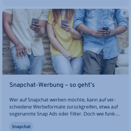
Snapchat-Werbung – so geht’s
Wer auf Snapchat werben möchte, kann auf ver­
schie­de­ne Wer­be­for­ma­te zu­rück­grei­fen, etwa auf
so­ge­nann­te Snap Ads oder Filter. Doch wie funk­
tio­niert Snapchat-Werbung und was kosten die un­
Snapchat
ter­schied­li­chen Wer­be­mit­tel? Wie lassen sich die