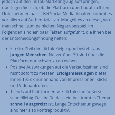
jedoch auf den TikTok-Marketing-Zug auf­sprin­gen,
überlegen Sie sich, ob die Plattform überhaupt zu Ihrem
Un­ter­neh­men passt. Bei Social-Media-Inhalten kommt es
vor allem auf Au­then­ti­zi­tät an. Mangelt es an dieser, wird
man schnell zum pein­li­chen Ne­ga­tiv­bei­spiel. Im
Folgenden sind ein paar Fakten auf­ge­führt, die Ihnen bei
der Ent­schei­dungs­fin­dung helfen:
Ein Großteil der TikTok-Ziel­grup­pe besteht aus
jungen Menschen
. Nutzer über 30 sind über die
Plattform nur schwer zu erreichen.
Positive Aus­wir­kun­gen auf die Ver­kaufs­zah­len sind
nicht sofort zu messen.
Er­folgs­mes­sun­gen
bietet
Ihnen TikTok nur anhand von Im­pres­sio­nen, Klicks
und Vi­deo­auf­ru­fen.
Trends auf Platt­for­men wie TikTok sind äußerst
schnell­le­big. Das heißt, dass ein be­stimm­tes Thema
schnell aus­ge­reizt
ist. Lange Ent­schei­dungs­we­ge
sind hier also kon­tra­pro­duk­tiv.