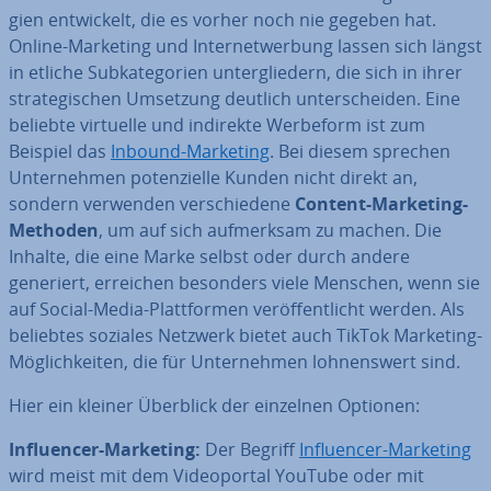
gien ent­wi­ckelt, die es vorher noch nie gegeben hat.
Online-Marketing und In­ter­net­wer­bung lassen sich längst
in etliche Sub­ka­te­go­rien un­ter­glie­dern, die sich in ihrer
stra­te­gi­schen Umsetzung deutlich un­ter­schei­den. Eine
beliebte virtuelle und indirekte Werbeform ist zum
Beispiel das
Inbound-Marketing
. Bei diesem sprechen
Un­ter­neh­men po­ten­zi­el­le Kunden nicht direkt an,
sondern verwenden ver­schie­de­ne
Content-Marketing-
Methoden
, um auf sich auf­merk­sam zu machen. Die
Inhalte, die eine Marke selbst oder durch andere
generiert, erreichen besonders viele Menschen, wenn sie
auf Social-Media-Platt­for­men ver­öf­fent­licht werden. Als
beliebtes soziales Netzwerk bietet auch TikTok Marketing-
Mög­lich­kei­ten, die für Un­ter­neh­men loh­nens­wert sind.
Hier ein kleiner Überblick der einzelnen Optionen:
In­fluen­cer-Marketing:
Der Begriff
In­fluen­cer-Marketing
wird meist mit dem Vi­deo­por­tal YouTube oder mit