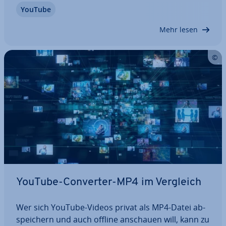
YouTube
sich aus Musik, Podcasts oder auch Tutorials von
YouTube eine Playlist zu erstellen und diese für…
Mehr lesen
YouTube-Converter-MP4 im Vergleich
Wer sich YouTube-Videos privat als MP4-Datei ab­
spei­chern und auch offline anschauen will, kann zu