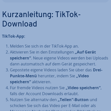
Kurz­an­lei­tung: TikTok-
Download
TikTok-App:
Melden Sie sich in der TikTok-App an.
Ak­ti­vie­ren Sie in den Ein­stel­lun­gen
„Auf Gerät
speichern“
. Neue eigene Videos werden bei Uploads
dann au­to­ma­tisch auf dem Gerät ge­spei­chert.
Gepostete eigene Videos laden Sie über das
Drei-
Punkte-Menü
herunter, indem Sie
„Video
speichern“
ak­ti­vie­ren.
Für fremde Videos nutzen Sie
„Video speichern“
,
falls der Account Downloads erlaubt.
Nutzen Sie al­ter­na­tiv den
„Teilen“-Button
und
schicken Sie sich das Video per E-Mail oder als