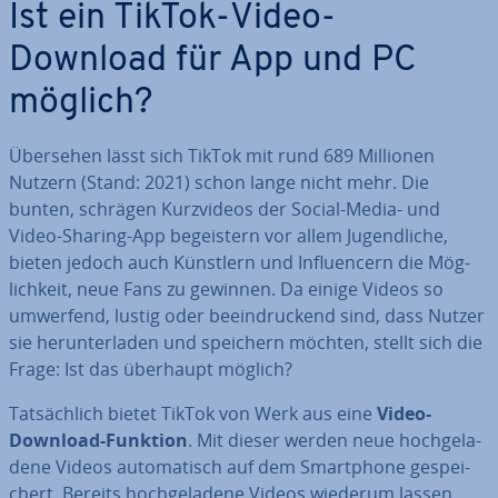
Ist ein TikTok-Video-
Download für App und PC
möglich?
Übersehen lässt sich TikTok mit rund 689 Millionen
Nutzern (Stand: 2021) schon lange nicht mehr. Die
bunten, schrägen Kurz­vi­de­os der Social-Media- und
Video-Sharing-App be­geis­tern vor allem Ju­gend­li­che,
bieten jedoch auch Künstlern und In­fluen­cern die Mög­
lich­keit, neue Fans zu gewinnen. Da einige Videos so
umwerfend, lustig oder be­ein­dru­ckend sind, dass Nutzer
sie her­un­ter­la­den und speichern möchten, stellt sich die
Frage: Ist das überhaupt möglich?
Tat­säch­lich bietet TikTok von Werk aus eine
Video-
Download-Funktion
. Mit dieser werden neue hoch­ge­la­
de­ne Videos au­to­ma­tisch auf dem Smart­phone ge­spei­
chert. Bereits hoch­ge­la­de­ne Videos wiederum lassen