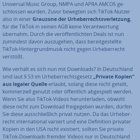
Universal Music Group, NMPA und APRA AMCOS ge­
schlos­sen wurden. Zuvor bewegten sich TikTok-Nutzer
also in einer
Grauzone der Ur­he­ber­rechts­ver­let­zung
,
für die TikTok in seinen AGB keine Ver­ant­wor­tung
übernahm. Durch die ver­öf­fent­lich­ten Deals ist nun
zumindest davon aus­zu­ge­hen, dass be­reit­ge­stell­te
TikTok-Hin­ter­grund­mu­sik nicht gegen Ur­he­ber­recht
verstößt.
Wie verhält es sich nun mit Downloads? In Deutsch­land
sind laut § 53 im Ur­he­ber­rechts­ge­setz
„Private Kopien“
aus legaler Quelle
erlaubt, solang diese nicht geteilt,
kom­mer­zi­ell genutzt oder öf­fent­lich ab­ge­spielt werden.
Wenn Sie also TikTok-Videos her­un­ter­la­den, obwohl
diese nicht zum Download frei­ge­ge­ben wurden, dürfen
Sie diese aus­schließ­lich privat nutzen. Da das Ur­he­ber­
recht in­ter­na­tio­nal variiert und eine De­fi­ni­ti­on privater
Kopien in den USA nicht existiert, sollten Sie private
TikTok-Downloads fremder Videos nur in Deutsch­land