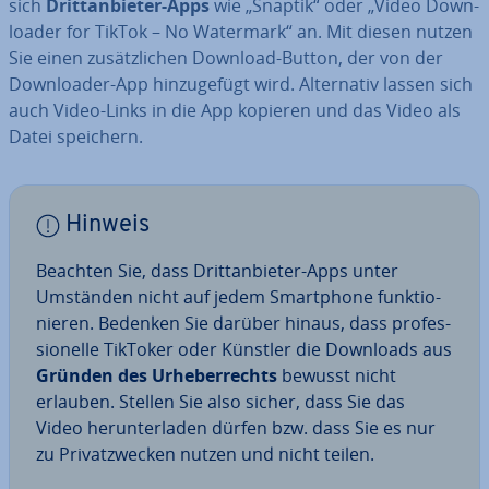
sich
Dritt­an­bie­ter-Apps
wie „Snaptik“ oder „Video Down­
loa­der for TikTok – No Watermark“ an. Mit diesen nutzen
Sie einen zu­sätz­li­chen Download-Button, der von der
Down­loa­der-App hin­zu­ge­fügt wird. Al­ter­na­tiv lassen sich
auch Video-Links in die App kopieren und das Video als
Datei speichern.
Hinweis
Beachten Sie, dass Dritt­an­bie­ter-Apps unter
Umständen nicht auf jedem Smart­phone funk­tio­
nie­ren. Bedenken Sie darüber hinaus, dass pro­fes­
sio­nel­le TikToker oder Künstler die Downloads aus
Gründen des Ur­he­ber­rechts
bewusst nicht
erlauben. Stellen Sie also sicher, dass Sie das
Video her­un­ter­la­den dürfen bzw. dass Sie es nur
zu Pri­vat­zwe­cken nutzen und nicht teilen.