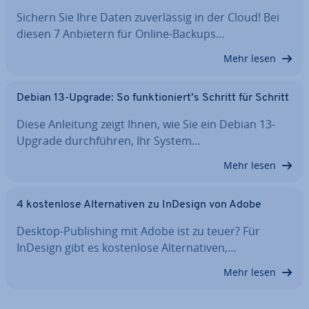
Sichern Sie Ihre Daten zu­ver­läs­sig in der Cloud! Bei
diesen 7 Anbietern für Online-Backups…
Mehr lesen
Debian 13-Upgrade: So funk­tio­niert’s Schritt für Schritt
Diese Anleitung zeigt Ihnen, wie Sie ein Debian 13-
Upgrade durch­füh­ren, Ihr System…
Mehr lesen
4 kos­ten­lo­se Al­ter­na­ti­ven zu InDesign von Adobe
Desktop-Pu­bli­shing mit Adobe ist zu teuer? Für
InDesign gibt es kos­ten­lo­se Al­ter­na­ti­ven,…
Mehr lesen