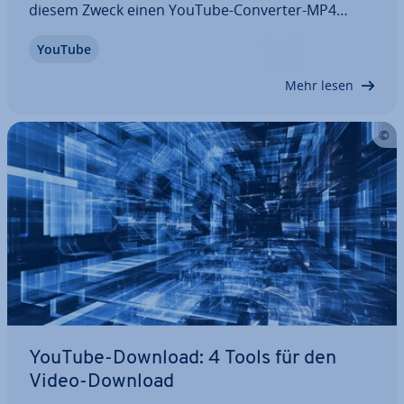
diesem Zweck einen YouTube-Converter-MP4
nutzen. MP4-Converter für YouTube sind eine
YouTube
prak­ti­sche Mög­lich­keit, um Lieb­lings­vi­de­os oder
Clips von YouTube her­un­ter­zu­la­den und zum…
Mehr lesen
YouTube-Download: 4 Tools für den
Video-Download