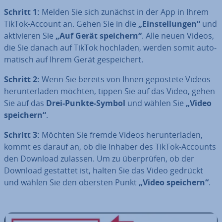
Schritt 1:
Melden Sie sich zunächst in der App in Ihrem
TikTok-Account an. Gehen Sie in die
„Ein­stel­lun­gen“
und
ak­ti­vie­ren Sie
„Auf Gerät speichern“
. Alle neuen Videos,
die Sie danach auf TikTok hochladen, werden somit au­to­
ma­tisch auf Ihrem Gerät ge­spei­chert.
Schritt 2:
Wenn Sie bereits von Ihnen gepostete Videos
her­un­ter­la­den möchten, tippen Sie auf das Video, gehen
Sie auf das
Drei-Punkte-Symbol
und wählen Sie
„Video
speichern“
.
Schritt 3:
Möchten Sie fremde Videos her­un­ter­la­den,
kommt es darauf an, ob die Inhaber des TikTok-Accounts
den Download zulassen. Um zu über­prü­fen, ob der
Download gestattet ist, halten Sie das Video gedrückt
und wählen Sie den obersten Punkt
„Video speichern“
.