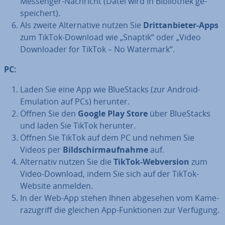
Messenger-Nachricht (Datei wird in Bi­blio­thek ge­
spei­chert).
Als zweite Al­ter­na­ti­ve nutzen Sie
Dritt­an­bie­ter-Apps
zum TikTok-Download wie „Snaptik“ oder „Video
Down­loa­der for TikTok – No Watermark“.
PC:
Laden Sie eine App wie BlueStacks (zur Android-
Emulation auf PCs) herunter.
Öffnen Sie den
Google Play Store
über BlueStacks
und laden Sie TikTok herunter.
Öffnen Sie TikTok auf dem PC und nehmen Sie
Videos per
Bild­schirm­auf­nah­me
auf.
Al­ter­na­tiv nutzen Sie die
TikTok-Web­ver­si­on
zum
Video-Download, indem Sie sich auf der TikTok-
Website anmelden.
In der Web-App stehen Ihnen abgesehen vom Ka­me­
ra­zu­griff die gleichen App-Funk­tio­nen zur Verfügung.