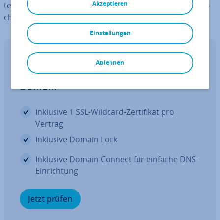
Akzeptieren
ter-Apps, mit denen sich TikTok-Videos ohne Was­ser­zei­
chen her­un­ter­la­den lassen.
Einstellungen
Domain kaufen
Ablehnen
Re­gis­trie­ren Sie Ihre perfekte
Domain
Inklusive 1 SSL-Wildcard-Zer­ti­fi­kat pro
Vertrag
Inklusive Domain Lock
Inklusive Domain Connect für einfache DNS-
Ein­rich­tung
Jetzt prüfen