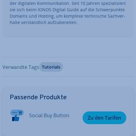
der digitalen Kom­mu­ni­ka­ti­on. Seit 10 Jahren spe­zia­li­siert
sie sich beim IONOS Digital Guide auf die Schwer­punk­te
Domains und Hosting, um komplexe tech­ni­sche Sach­ver­
hal­te ver­ständ­lich auf­zu­be­rei­ten.
Verwandte Tags
Tutorials
Zum Hauptmenü
Passende Produkte
Social Buy Button
Zu den Tarifen