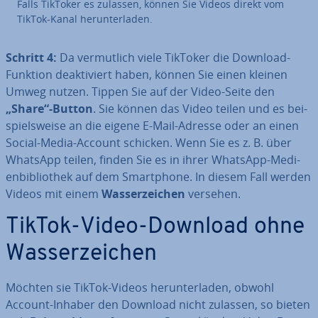
Falls TikToker es zulassen, können Sie Videos direkt vom
TikTok-Kanal her­un­ter­la­den.
Schritt 4:
Da ver­mut­lich viele TikToker die Download-
Funktion de­ak­ti­viert haben, können Sie einen kleinen
Umweg nutzen. Tippen Sie auf der Video-Seite den
„Share“-Button
. Sie können das Video teilen und es bei­
spiels­wei­se an die eigene E-Mail-Adresse oder an einen
Social-Media-Account schicken. Wenn Sie es z. B. über
WhatsApp teilen, finden Sie es in ihrer WhatsApp-Me­di­
en­bi­blio­thek auf dem Smart­phone. In diesem Fall werden
Videos mit einem
Was­ser­zei­chen
versehen.
TikTok-Video-Download ohne
Was­ser­zei­chen
Möchten sie TikTok-Videos her­un­ter­la­den, obwohl
Account-Inhaber den Download nicht zulassen, so bieten