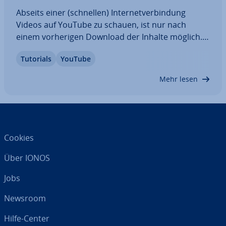
Abseits einer (schnellen) In­ter­net­ver­bin­dung
Videos auf YouTube zu schauen, ist nur nach
einem vor­he­ri­gen Download der Inhalte möglich.
Dank ver­schie­de­ner Tools für Windows und Mac
Tutorials
YouTube
ist das Her­un­ter­la­den in ver­schie­de­nen Formaten
und Auf­lö­sun­gen möglich. Wir stellen Ihnen vier…
Mehr lesen
Cookies
Über IONOS
Jobs
Newsroom
Hilfe-Center