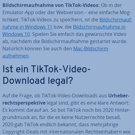
Bild­schirm­auf­nah­me von TikTok-Videos:
Ob in der
Emulator-App oder der Web­ver­si­on – eine einfache Mög­
lich­keit, TikTok-Videos zu speichern, ist die
Bild­schirm­auf­
nah­me in Windows 11
bzw. die
Bild­schirm­auf­nah­me in
Windows 10
. Spielen Sie einfach das ge­wünsch­te Video
ab, nachdem die Bild­schirm­auf­nah­me gestartet wurde.
Natürlich können Sie auch den
Mac-Bild­schirm
aufnehmen
.
Ist ein TikTok-Video-
Download legal?
Auf die Frage, ob TikTok-Video-Downloads aus
Ur­he­ber­
rechts­per­spek­ti­ve
legal sind, gibt es eine klare Antwort:
Es kommt darauf an. So bot TikTok noch bis 2020 Hin­ter­
grund­mu­sik an, für die es keine Nut­zer­rech­te besaß.
2020 gab TikTok endlich bekannt, dass mehr­jäh­ri­ge
Copyright-Deals mit in­ter­na­tio­na­len Rech­te­inha­bern wie