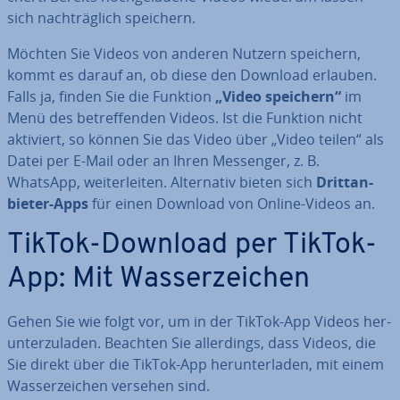
sich nach­träg­lich speichern.
Möchten Sie Videos von anderen Nutzern speichern,
kommt es darauf an, ob diese den Download erlauben.
Falls ja, finden Sie die Funktion
„Video speichern“
im
Menü des be­tref­fen­den Videos. Ist die Funktion nicht
aktiviert, so können Sie das Video über „Video teilen“ als
Datei per E-Mail oder an Ihren Messenger, z. B.
WhatsApp, wei­ter­lei­ten. Al­ter­na­tiv bieten sich
Dritt­an­
bie­ter-Apps
für einen Download von Online-Videos an.
TikTok-Download per TikTok-
App: Mit Was­ser­zei­chen
Gehen Sie wie folgt vor, um in der TikTok-App Videos her­
un­ter­zu­la­den. Beachten Sie al­ler­dings, dass Videos, die
Sie direkt über die TikTok-App her­un­ter­la­den, mit einem
Was­ser­zei­chen versehen sind.