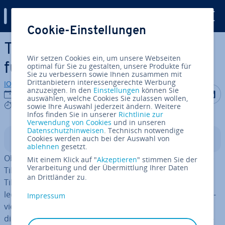
Digital Guide
Cookie-Einstellungen
Zum Haupt­in­halt springen
TikTok-Download: Anleitung
Wir setzen Cookies ein, um unsere Webseiten
für TikTok-Video-Download
optimal für Sie zu gestalten, unsere Produkte für
Sie zu verbessern sowie Ihnen zusammen mit
Drittanbietern interessengerechte Werbung
IONOS Redaktion
anzuzeigen. In den
Einstellungen
können Sie
Auf Facebo
Auf Tw
A
22.02.2022
auswählen, welche Cookies Sie zulassen wollen,
6 mins
sowie Ihre Auswahl jederzeit ändern. Weitere
Infos finden Sie in unserer
Richtlinie zur
Verwendung von Cookies
und in unseren
Datenschutzhinweisen
. Technisch notwendige
Cookies werden auch bei der Auswahl von
In­halts­ver­zeich­nis
ablehnen
gesetzt.
Ob eigene TikTok-Videos oder Videos von anderen – die
Mit einem Klick auf "
Akzeptieren
" stimmen Sie der
Verarbeitung und der Übermittlung Ihrer Daten
TikTok-App bietet eine in­te­grier­te Funktion für den
an Drittländer zu.
TikTok-Video-Download. Für eigene Videos müssen Sie
lediglich in den Ein­stel­lun­gen „Auf Gerät speichern“ ak­ti­
Impressum
vie­ren; bei Videos von anderen kommt es darauf an, ob
diese Downloads erlauben. Daneben gibt es Dritt­an­bie­