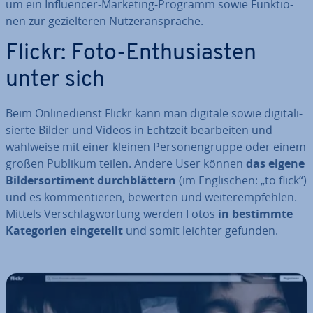
um ein In­fluen­cer-Marketing-Programm sowie Funk­tio­
nen zur ge­ziel­te­ren Nut­zer­an­spra­che.
Flickr: Foto-En­thu­si­as­ten
unter sich
Beim On­line­dienst Flickr kann man digitale sowie di­gi­ta­li­
sier­te Bilder und Videos in Echtzeit be­ar­bei­ten und
wahlweise mit einer kleinen Per­so­nen­grup­pe oder einem
großen Publikum teilen. Andere User können
das eigene
Bil­der­sor­ti­ment durch­blät­tern
(im Eng­li­schen: „to flick“)
und es kom­men­tie­ren, bewerten und wei­ter­emp­feh­len.
Mittels Ver­schlag­wor­tung werden Fotos
in bestimmte
Ka­te­go­rien ein­ge­teilt
und somit leichter gefunden.