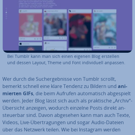
Bei Tumblr kann man sich einen eigenen Blog erstellen
und dessen Layout, Theme und Font in­di­vi­du­ell anpassen.
Wer durch die Such­ergeb­nis­se von Tumblr scrollt,
bemerkt schnell eine klare Tendenz zu Bildern und
ani­
mier­ten GIFs
, die beim Aufrufen au­to­ma­tisch ab­ge­spielt
werden. Jeder Blog lässt sich auch als prak­ti­sche „Archiv“-
Übersicht anzeigen, wodurch einzelne Posts direkt an­
steu­er­bar sind. Davon abgesehen kann man auch Texte,
Videos, Live-Über­tra­gun­gen und sogar Audio-Dateien
über das Netzwerk teilen. Wie bei Instagram werden