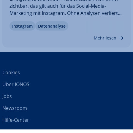
zicht­bar, das gilt auch für das Social-Media-
Marketing mit Instagram. Ohne Analysen verliert
man den Überblick, Op­ti­mie­rungs­po­ten­zia­le gehen
Instagram
Da­ten­ana­ly­se
verloren und die hart um­wor­be­nen Follower
ziehen sich zurück. Wer das ver­hin­dern will,
Mehr lesen
sollte…
Cookies
Über IONOS
Jobs
Newsroom
Hilfe-Center
AGB