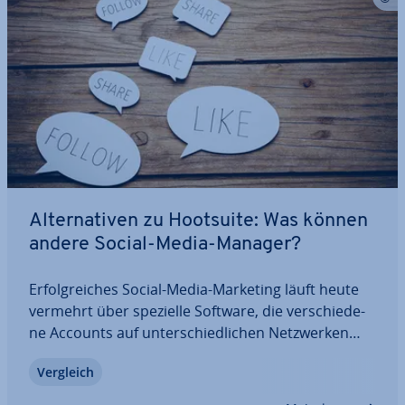
Al­ter­na­ti­ven zu Hootsuite: Was können
andere Social-Media-Manager?
Er­folg­rei­ches Social-Media-Marketing läuft heute
vermehrt über spezielle Software, die ver­schie­de­
ne Accounts auf un­ter­schied­li­chen Netz­wer­ken
vereint. Hootsuite hat sich als Markt­füh­rer
Vergleich
etabliert. Der Plattform folgen aber viele kom­pe­
ten­te Kon­kur­renz­pro­duk­te, die eine echte…