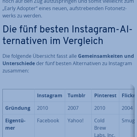
noch auf den Zug auf­zu­sprin­gen und somit viel­leicht zum
„Early Adopter“ eines neuen, auf­stre­ben­den Fo­to­netz­
werks zu werden.
Die fünf besten Instagram-Al­
ter­na­ti­ven im Vergleich
Die folgende Übersicht fasst alle
Ge­mein­sam­kei­ten und
Un­ter­schie­de
der fünf besten Al­ter­na­ti­ven zu Instagram
zusammen:
Instagram
Tumblr
Pinterest
Flickr
Gründung
2010
2007
2010
2004
Ei­gen­tü­
Facebook
Yahoo!
Cold
Smug
mer
Brew
Labs, Inc.