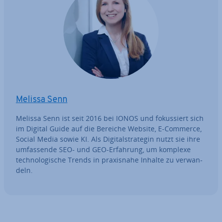
Melissa Senn
Melissa Senn ist seit 2016 bei IONOS und fo­kus­siert sich
im Digital Guide auf die Bereiche Website, E-Commerce,
Social Media sowie KI. Als Di­gi­tal­stra­te­gin nutzt sie ihre
um­fas­sen­de SEO- und GEO-Erfahrung, um komplexe
tech­no­lo­gi­sche Trends in pra­xis­na­he Inhalte zu ver­wan­
deln.