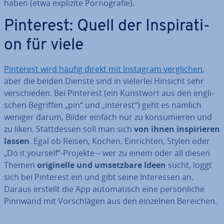
haben (etwa explizite Por­no­gra­fie).
Pinterest: Quell der In­spi­ra­ti­
on für viele
Pinterest wird häufig direkt mit Instagram ver­gli­chen
,
aber die beiden Dienste sind in vielerlei Hinsicht sehr
ver­schie­den. Bei Pinterest (ein Kunstwort aus den eng­li­
schen Begriffen „pin“ und „interest“) geht es nämlich
weniger darum, Bilder einfach nur zu kon­su­mie­ren und
zu liken. Statt­des­sen soll man sich
von ihnen
in­spi­rie­ren
lassen
. Egal ob Reisen, Kochen, Ein­rich­ten, Stylen oder
„Do it yourself“-Projekte – wer zu einem oder all diesen
Themen
ori­gi­nel­le und um­setz­ba­re Ideen
sucht, loggt
sich bei Pinterest ein und gibt seine In­ter­es­sen an.
Daraus erstellt die App au­to­ma­tisch eine per­sön­li­che
Pinnwand mit Vor­schlä­gen aus den einzelnen Bereichen.