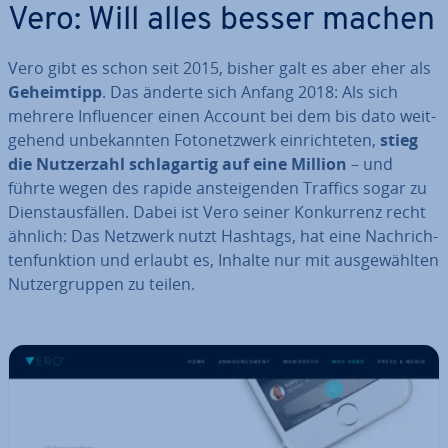
Vero: Will alles besser machen
Vero gibt es schon seit 2015, bisher galt es aber eher als
Ge­heim­tipp
. Das änderte sich Anfang 2018: Als sich
mehrere In­fluen­cer einen Account bei dem bis dato weit­
ge­hend un­be­kann­ten Fo­to­netz­werk ein­rich­te­ten,
stieg
die Nut­zer­zahl schlag­ar­tig auf eine Million
– und
führte wegen des rapide an­stei­gen­den Traffics sogar zu
Dienst­aus­fäl­len. Dabei ist Vero seiner Kon­kur­renz recht
ähnlich: Das Netzwerk nutzt Hashtags, hat eine Nach­rich­
ten­funk­ti­on und erlaubt es, Inhalte nur mit aus­ge­wähl­ten
Nut­zer­grup­pen zu teilen.