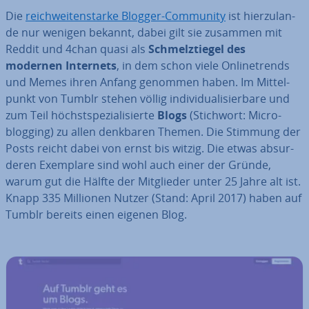
Die
reich­wei­ten­star­ke Blogger-Community
ist hier­zu­lan­
de nur wenigen bekannt, dabei gilt sie zusammen mit
Reddit und 4chan quasi als
Schmelz­tie­gel des
modernen Internets
, in dem schon viele On­line­trends
und Memes ihren Anfang genommen haben. Im Mit­tel­
punkt von Tumblr stehen völlig in­di­vi­dua­li­sier­ba­re und
zum Teil höchst­spe­zia­li­sier­te
Blogs
(Stichwort: Mi­cro­
blog­ging) zu allen denkbaren Themen. Die Stimmung der
Posts reicht dabei von ernst bis witzig. Die etwas ab­sur­
de­ren Exemplare sind wohl auch einer der Gründe,
warum gut die Hälfte der Mit­glie­der unter 25 Jahre alt ist.
Knapp 335 Millionen Nutzer (Stand: April 2017) haben auf
Tumblr bereits einen eigenen Blog.