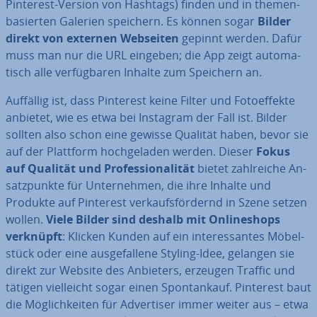
Pinterest-Version von Hashtags) finden und in the­men­
ba­sier­ten Galerien speichern. Es können sogar
Bilder
direkt von externen Webseiten
gepinnt werden. Dafür
muss man nur die URL eingeben; die App zeigt au­to­ma­
tisch alle ver­füg­ba­ren Inhalte zum Speichern an.
Auffällig ist, dass Pinterest keine Filter und Fo­to­ef­fek­te
anbietet, wie es etwa bei Instagram der Fall ist. Bilder
sollten also schon eine gewisse Qualität haben, bevor sie
auf der Plattform hoch­ge­la­den werden. Dieser
Fokus
auf Qualität und Pro­fes­sio­na­li­tät
bietet zahl­rei­che An­
satz­punk­te für Un­ter­neh­men, die ihre Inhalte und
Produkte auf Pinterest ver­kaufs­för­dernd in Szene setzen
wollen.
Viele Bilder sind deshalb mit On­line­shops
verknüpft
: Klicken Kunden auf ein in­ter­es­san­tes Mö­bel­
stück oder eine aus­ge­fal­le­ne Styling-Idee, gelangen sie
direkt zur Website des Anbieters, erzeugen Traffic und
tätigen viel­leicht sogar einen Spon­tan­kauf. Pinterest baut
die Mög­lich­kei­ten für Ad­ver­ti­ser immer weiter aus – etwa