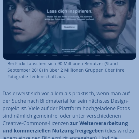
Bei Flickr tauschen sich 90 Millionen Benutzer (Stand:
September 2018) in über 2 Millionen Gruppen über ihre
Fo­to­gra­fie-Lei­den­schaft aus.
Das erweist sich vor allem als praktisch, wenn man auf
der Suche nach Bild­ma­te­ri­al für sein nächstes De­sign­
pro­jekt ist. Viele auf der Plattform hoch­ge­la­de­ne Fotos
sind nämlich ge­mein­frei oder unter ver­schie­de­nen
Creative-Commons-Lizenzen
zur Wei­ter­ver­ar­bei­tung
und kom­mer­zi­el­len Nutzung frei­ge­ge­ben
(dies wird zu
jedem einzelnen Bild explizit angegeben). Und die