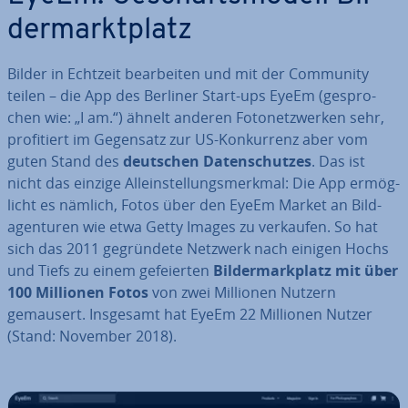
der­markt­platz
Bilder in Echtzeit be­ar­bei­ten und mit der Community
teilen – die App des Berliner Start-ups EyeEm (ge­spro­
chen wie: „I am.“) ähnelt anderen Fo­to­netz­wer­ken sehr,
pro­fi­tiert im Gegensatz zur US-Kon­kur­renz aber vom
guten Stand des
deutschen Da­ten­schut­zes
. Das ist
nicht das einzige Al­lein­stel­lungs­merk­mal: Die App er­mög­
licht es nämlich, Fotos über den EyeEm Market an Bild­
agen­tu­ren wie etwa Getty Images zu verkaufen. So hat
sich das 2011 ge­grün­de­te Netzwerk nach einigen Hochs
und Tiefs zu einem ge­fei­er­ten
Bil­der­mark­platz mit über
100 Millionen Fotos
von zwei Millionen Nutzern
gemausert. Insgesamt hat EyeEm 22 Millionen Nutzer
(Stand: November 2018).