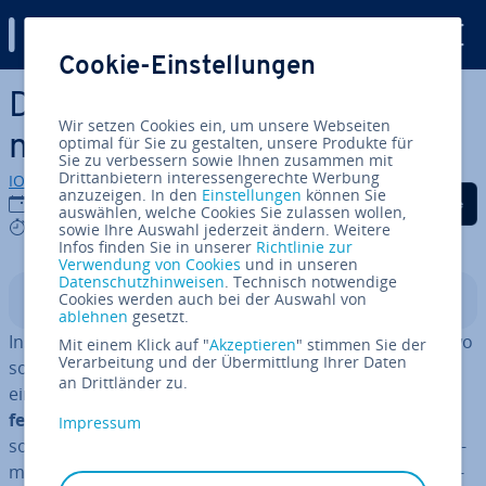
Digital Guide
Cookie-Einstellungen
Zum Haupt­in­halt springen
Die besten Instagram-Al­ter­
Wir setzen Cookies ein, um unsere Webseiten
na­ti­ven im Überblick
optimal für Sie zu gestalten, unsere Produkte für
Sie zu verbessern sowie Ihnen zusammen mit
Drittanbietern interessengerechte Werbung
IONOS Redaktion
anzuzeigen. In den
Einstellungen
können Sie
Auf Facebook teilen
Auf Twitter teilen
Auf LinkedIn tei
17.01.2022
auswählen, welche Cookies Sie zulassen wollen,
9 mins
sowie Ihre Auswahl jederzeit ändern. Weitere
Infos finden Sie in unserer
Richtlinie zur
Verwendung von Cookies
und in unseren
Datenschutzhinweisen
. Technisch notwendige
Cookies werden auch bei der Auswahl von
In­halts­ver­zeich­nis
ablehnen
gesetzt.
Instagram ist das Bil­der­netz­werk schlecht­hin. Nirgendwo
Mit einem Klick auf "
Akzeptieren
" stimmen Sie der
Verarbeitung und der Übermittlung Ihrer Daten
sonst können Smart­phone-Fo­to­gra­fen so schnell und
an Drittländer zu.
einfach
Schnapp­schüs­se
aus ihrem Leben
mit der Öf­
fent­lich­keit teilen
. Zudem gilt die für Android und iOS
Impressum
sowie als Web­an­wen­dung er­hält­li­che App bei Un­ter­neh­
men und In­fluen­cern als absolute Nummer 1, was In­ter­