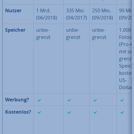
Nutzer
1 Mrd.
335 Mio.
250 Mio.
90 Mio
(06/2018)
(04/2017)
(09/2018)
(09/20
Speicher
un­be­
un­be­
un­be­
1.000
grenzt
grenzt
grenzt
Fotos/
(Pro-A
mit un
grenz­
Speich
kostet
US-
Dollar
✓
✓
✓
Werbung?
✓
✓
✓
Kostenlos?