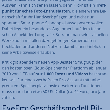
Auswahl kann sich sehen lassen, denn Flickr ist ein
Treff­
punkt für echte Foto-En­thu­si­as­ten
, die eine wahre Lei­
den­schaft für ihr Handwerk pflegen und nicht nur
spontane Smart­phone-Schnapp­schüs­se posten wollen.
Dabei liegt ein be­son­de­res Augenmerk auf dem tech­ni­
schen Aspekt der Fo­to­gra­fie. So kann man seine visuellen
Werke auch mit allen da­zu­ge­hö­ri­gen Ka­me­ra­da­ten
hochladen und anderen Nutzern damit einen Einblick in
seine Ar­beits­wei­se erlauben.
Kritik gilt aber dem neuen App-Besitzer SmugMug, der
den kos­ten­lo­sen Cloud-Speicher der Plattform ab Januar
2019 von 1 TB auf
nur 1.000 Fotos und Videos
be­schrän­
ken will. Für einen wer­be­frei­en Pro-Account mit un­be­
grenz­tem Spei­cher­platz sowie er­wei­ter­ten Funk­tio­nen
muss man dann etwa 50 US-Dollar (ca. 44 Euro) pro Jahr
zahlen.
EyeEm: Ge­schäfts­mo­dell Bil­