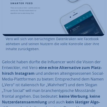
Vero will sich von be­rüch­tig­ten Da­ten­kra­ken wie Facebook
abheben und seinen Nutzern die volle Kontrolle über ihre
Inhalte zu­rück­ge­ben.
Gelockt haben dürfte die In­fluen­cer wohl die Vision der
Ent­wick­ler, mit Vero
eine echte Al­ter­na­ti­ve zum Platz­
hirsch Instagram
und anderen alt­ein­ge­ses­se­nen Social-
Media-Platt­for­men zu bieten: Ent­spre­chend dem Namen
(„Vero“ ist ita­lie­nisch für „Wahrheit“) und dem Slogan
„True Social“ will man bran­chen­ty­pi­sche Miss­stän­de
frontal angehen. Das bedeutet:
keine Werbung
,
keine
Nut­zer­da­ten­samm­lung
und auch
kein lästiger Al­go­