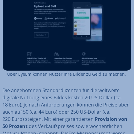
Über EyeEm können Nutzer ihre Bilder zu Geld zu machen.
Die an­ge­bo­te­nen Stan­dard­li­zen­zen für die weltweite
digitale Nutzung eines Bildes kosten 20 US-Dollar (ca.
18 Euro), je nach An­for­de­run­gen können die Preise aber
auch auf 50 (ca. 44 Euro) oder 250 US-Dollar (ca.
220 Euro) steigen. Mit einer ga­ran­tier­ten
Provision von
50 Prozent
des Ver­kaufs­prei­ses sowie wö­chent­li­chen
Mo­tiv­auf­ga­ben (genannt „EyeEm Missions“) mo­ti­vie­ren