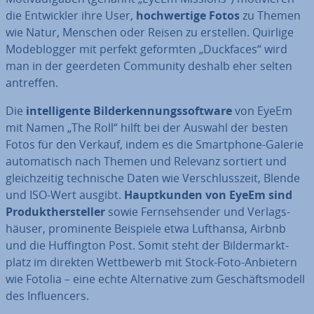
die Ent­wick­ler ihre User,
hoch­wer­ti­ge Fotos
zu Themen
wie Natur, Menschen oder Reisen zu erstellen. Quirlige
Mo­de­blog­ger mit perfekt geformten „Duckfaces“ wird
man in der geerdeten Community deshalb eher selten
antreffen.
Die
in­tel­li­gen­te Bil­der­ken­nungs­soft­ware
von EyeEm
mit Namen „The Roll“ hilft bei der Auswahl der besten
Fotos für den Verkauf, indem es die Smart­phone-Galerie
au­to­ma­tisch nach Themen und Relevanz sortiert und
gleich­zei­tig tech­ni­sche Daten wie Ver­schluss­zeit, Blende
und ISO-Wert ausgibt.
Haupt­kun­den von EyeEm sind
Pro­dukt­her­stel­ler
sowie Fern­seh­sen­der und Ver­lags­
häu­ser, pro­mi­nen­te Beispiele etwa Lufthansa, Airbnb
und die Huf­fing­ton Post. Somit steht der Bil­der­markt­
platz im direkten Wett­be­werb mit Stock-Foto-Anbietern
wie Fotolia – eine echte Al­ter­na­ti­ve zum Ge­schäfts­mo­dell
des In­fluen­cers.