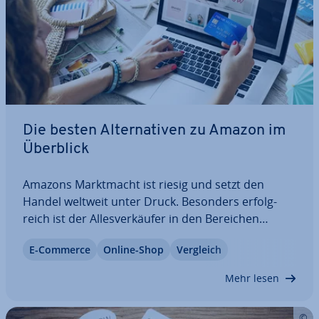
Die besten Al­ter­na­ti­ven zu Amazon im
Überblick
Amazons Markt­macht ist riesig und setzt den
Handel weltweit unter Druck. Besonders er­folg­
reich ist der Al­les­ver­käu­fer in den Bereichen
Bücher, Spielzeug und Elek­tro­nik. Bei Produkten
E-Commerce
Online-Shop
Vergleich
aus den Segmenten Fashion, Beauty sowie Home
& Living hingegen setzen Ver­brau­cher lieber auf…
Mehr lesen