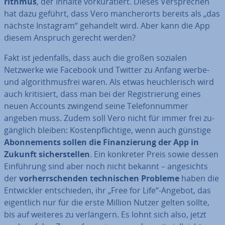
rith­mus
, der Inhalte vor­kura­tiert. Dieses Ver­spre­chen
hat dazu geführt, dass Vero man­cher­orts bereits als „das
nächste Instagram“ gehandelt wird. Aber kann die App
diesem Anspruch gerecht werden?
Fakt ist je­den­falls, dass auch die großen sozialen
Netzwerke wie Facebook und Twitter zu Anfang werbe-
und al­go­rith­mus­frei waren. Als etwas heuch­le­risch wird
auch kri­ti­siert, dass man bei der Re­gis­trie­rung eines
neuen Accounts zwingend seine Te­le­fon­num­mer
angeben muss. Zudem soll Vero nicht für immer frei zu­
gäng­lich bleiben: Kos­ten­pflich­ti­ge, wenn auch günstige
Abon­ne­ments sollen die Fi­nan­zie­rung der App in
Zukunft si­cher­stel­len
. Ein konkreter Preis sowie dessen
Ein­füh­rung sind aber noch nicht bekannt – an­ge­sichts
der
vor­herr­schen­den tech­ni­schen Probleme
haben die
Ent­wick­ler ent­schie­den, ihr „Free for Life“-Angebot, das
ei­gent­lich nur für die erste Million Nutzer gelten sollte,
bis auf weiteres zu ver­län­gern. Es lohnt sich also, jetzt