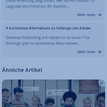
Diese Anleitung zeigt Ihnen, wie Sie ein Debian 13-
Upgrade durch­füh­ren, Ihr System…
Mehr lesen
4 kos­ten­lo­se Al­ter­na­ti­ven zu InDesign von Adobe
Desktop-Pu­bli­shing mit Adobe ist zu teuer? Für
InDesign gibt es kos­ten­lo­se Al­ter­na­ti­ven,…
Mehr lesen
Ähnliche Artikel