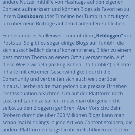
andere Nutzer mithilfe von Hashtags auf den eigenen
Content auf­merk­sam und können Blogs als Favoriten zu
ihrem
Dashboard
(der Timeline bei Tumblr) hin­zu­fü­gen,
um über neue Beiträge auf dem Laufenden zu bleiben.
Ein be­son­de­rer Stel­len­wert kommt dem „
Rebloggen
“ von
Posts zu. So gibt es sogar einige Blogs auf Tumblr, die
sich aus­schließ­lich darauf kon­zen­trie­ren, Bilder zu einem
be­stimm­ten Thema an einem Ort zu ver­sam­meln. Auf
diese Weise wirbeln (im Eng­li­schen: „to tumble“) beliebte
Inhalte mit extremer Ge­schwin­dig­keit durch die
Community und ver­brei­ten sich auch weit darüber
hinaus. Hierbei sollte man jedoch die prekäre Ur­he­ber­
rechts­si­tua­ti­on beachten. Um auf der Plattform nach
Lust und Laune zu surfen, muss man übrigens nicht
selbst zu den Bloggern gehören. Aber Vorsicht: Beim
Stöbern durch die über 300 Millionen Blogs kann man
schon mal blind­lings in jene Art von Content stolpern, die
andere Platt­for­men längst in ihren Richt­li­ni­en verboten