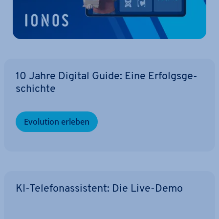
10 Jahre Digital Guide: Eine Er­folgs­ge­
schich­te
Evolution erleben
KI-Te­le­fon­as­sis­tent: Die Live-Demo