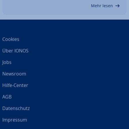
den ent­spre­chen­den Ein­stel­lun­gen steht…
Mehr lesen
Cookies
Über IONOS
Jobs
Newsroom
Hilfe-Center
AGB
Da­ten­schutz
Impressum