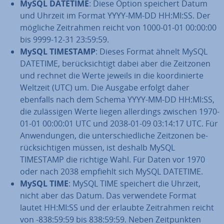
MySQL DATETIME
: Diese Option speichert Datum
und Uhrzeit im Format YYYY-MM-DD HH:MI:SS. Der
mögliche Zeit­rah­men reicht von 1000-01-01 00:00:00
bis 9999-12-31 23:59:59.
MySQL TIMESTAMP
: Dieses Format ähnelt MySQL
DATETIME, be­rück­sich­tigt dabei aber die Zeitzonen
und rechnet die Werte jeweils in die ko­or­di­nier­te
Weltzeit (UTC) um. Die Ausgabe erfolgt daher
ebenfalls nach dem Schema YYYY-MM-DD HH:MI:SS,
die zu­läs­si­gen Werte liegen al­ler­dings zwischen 1970-
01-01 00:00:01 UTC und 2038-01-09 03:14:17 UTC. Für
An­wen­dun­gen, die un­ter­schied­li­che Zeitzonen be­
rück­sich­ti­gen müssen, ist deshalb MySQL
TIMESTAMP die richtige Wahl. Für Daten vor 1970
oder nach 2038 empfiehlt sich MySQL DATETIME.
MySQL TIME
: MySQL TIME speichert die Uhrzeit,
nicht aber das Datum. Das ver­wen­de­te Format
lautet HH:MI:SS und der erlaubte Zeit­rah­men reicht
von -838:59:59 bis 838:59:59. Neben Zeit­punk­ten