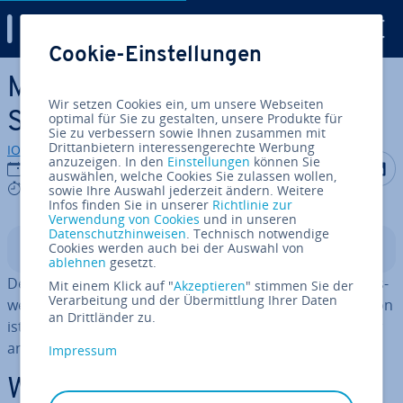
Digital Guide
Cookie-Einstellungen
Zum Haupt­in­halt springen
MySQL DATE: So ex­tra­hie­ren
Wir setzen Cookies ein, um unsere Webseiten
Sie das Datum in MySQL
optimal für Sie zu gestalten, unsere Produkte für
Sie zu verbessern sowie Ihnen zusammen mit
Drittanbietern interessengerechte Werbung
IONOS Redaktion
anzuzeigen. In den
Einstellungen
können Sie
Auf Facebo
Auf Tw
A
13.10.2022
auswählen, welche Cookies Sie zulassen wollen,
4 mins
sowie Ihre Auswahl jederzeit ändern. Weitere
Infos finden Sie in unserer
Richtlinie zur
Verwendung von Cookies
und in unseren
Datenschutzhinweisen
. Technisch notwendige
Cookies werden auch bei der Auswahl von
In­halts­ver­zeich­nis
ablehnen
gesetzt.
Der Befehl MySQL DATE erlaubt es Ihnen, einen Da­tums­
Mit einem Klick auf "
Akzeptieren
" stimmen Sie der
Verarbeitung und der Übermittlung Ihrer Daten
wert aus einer Zeit­an­ga­be zu ex­tra­hie­ren. Diese Funktion
an Drittländer zu.
ist besonders für Listen mit Be­stel­lun­gen, Anrufen oder
anderen Aktionen nützlich.
Impressum
Was ist MySQL DATE?