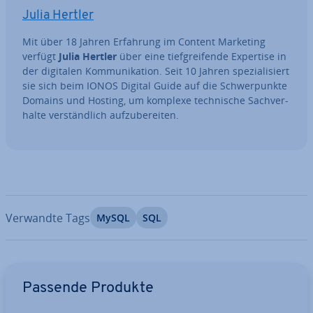
Julia Hertler
Mit über 18 Jahren Erfahrung im Content Marketing
verfügt
Julia Hertler
über eine tief­grei­fen­de Expertise in
der digitalen Kom­mu­ni­ka­ti­on. Seit 10 Jahren spe­zia­li­siert
sie sich beim IONOS Digital Guide auf die Schwer­punk­te
Domains und Hosting, um komplexe tech­ni­sche Sach­ver­
hal­te ver­ständ­lich auf­zu­be­rei­ten.
Verwandte Tags
MySQL
SQL
Zum Hauptmenü
Passende Produkte