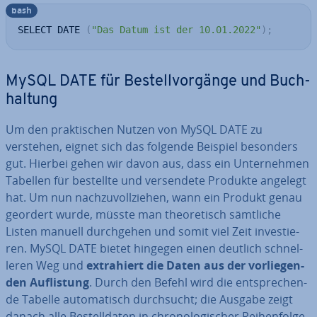
bash
SELECT DATE 
(
"Das Datum ist der 10.01.2022"
)
;
MySQL DATE für Be­stell­vor­gän­ge und Buch­
hal­tung
Um den prak­ti­schen Nutzen von MySQL DATE zu
verstehen, eignet sich das folgende Beispiel besonders
gut. Hierbei gehen wir davon aus, dass ein Un­ter­neh­men
Tabellen für bestellte und ver­sen­de­te Produkte angelegt
hat. Um nun nach­zu­voll­zie­hen, wann ein Produkt genau
geordert wurde, müsste man theo­re­tisch sämtliche
Listen manuell durch­ge­hen und somit viel Zeit in­ves­tie­
ren. MySQL DATE bietet hingegen einen deutlich schnel­
le­ren Weg und
ex­tra­hiert die Daten aus der vor­lie­gen­
den Auf­lis­tung
. Durch den Befehl wird die ent­spre­chen­
de Tabelle au­to­ma­tisch durch­sucht; die Ausgabe zeigt
danach alle Be­stell­da­ten in chro­no­lo­gi­scher Rei­hen­fol­ge