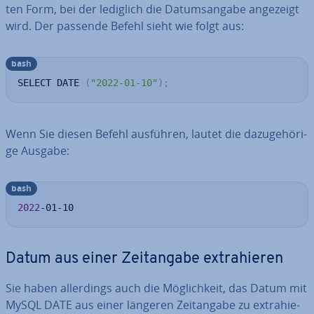
ten Form, bei der lediglich die Da­tums­an­ga­be angezeigt
wird. Der passende Befehl sieht wie folgt aus:
bash
SELECT DATE 
(
"2022-01-10"
)
;
Wenn Sie diesen Befehl ausführen, lautet die da­zu­ge­hö­ri­
ge Ausgabe:
bash
2022
-01-10
Datum aus einer Zeit­an­ga­be ex­tra­hie­ren
Sie haben al­ler­dings auch die Mög­lich­keit, das Datum mit
MySQL DATE aus einer längeren Zeit­an­ga­be zu ex­tra­hie­