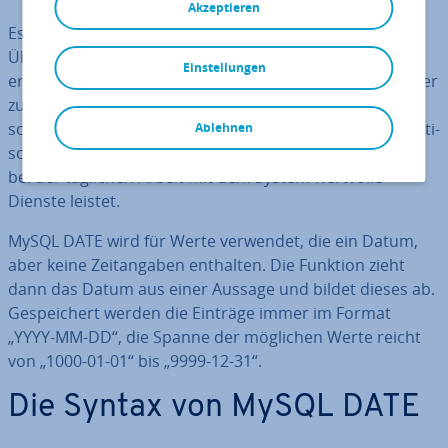
Akzeptieren
Es gibt zahl­rei­che Parameter, die für eine bessere
Übersicht und Ordnung in MySQL hilfreich sind. Sie
Einstellungen
erlauben es Ihnen, die un­ter­schied­li­chen Tabellen besser
zu sortieren, und gewähren bei Bedarf einen noch
schnel­le­ren Zugriff. MySQL DATE ist ein besonders prak­ti­
Ablehnen
scher und gleich­zei­tig sehr einfacher Befehl, der Ihnen
bei der täglichen Arbeit mit dem System wertvolle
Dienste leistet.
MySQL DATE wird für Werte verwendet, die ein Datum,
aber keine Zeit­an­ga­ben enthalten. Die Funktion zieht
dann das Datum aus einer Aussage und bildet dieses ab.
Ge­spei­chert werden die Einträge immer im Format
„YYYY-MM-DD“, die Spanne der möglichen Werte reicht
von „1000-01-01“ bis „9999-12-31“.
Die Syntax von MySQL DATE