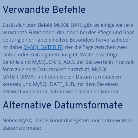
Verwandte Befehle
Zu­sätz­lich zum Befehl MySQL DATE gibt es einige weitere
verwandte Funk­tio­nen, die Ihnen bei der Pflege und Be­ar­
bei­tung einer Tabelle helfen. Besonders her­vor­zu­he­ben
ist dabei
MySQL DATEDIFF
, der die Tage zwischen zwei
Daten oder Zeit­an­ga­ben ausgibt. Weitere wichtige
Befehle sind MySQL DATE_ADD, der Zeitwerte in In­ter­vall­
form zu einem Da­tums­wert hinzufügt; MySQL
DATE_FORMAT, mit dem Sie ein Datum for­ma­tie­ren
können; und MySQL DATE_SUB, mit dem Sie einen
Zeitwert von einem Da­tums­wert abziehen können.
Al­ter­na­ti­ve Da­tums­for­ma­te
Neben MySQL DATE kennt das System noch drei weitere
Da­tums­for­ma­te: