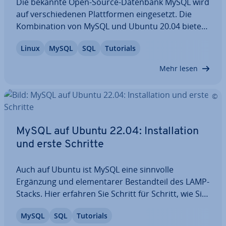
Die bekannte Open-Source-Datenbank MySQL wird
auf ver­schie­de­nen Platt­for­men ein­ge­setzt. Die
Kom­bi­na­ti­on von MySQL und Ubuntu 20.04 bietet
eine robuste und ef­fi­zi­en­te Da­ten­bank­um­ge­bung
Linux
MySQL
SQL
Tutorials
für eine Vielzahl von Ein­satz­mög­lich­kei­ten, von
Web­hos­ting bis zu Un­ter­neh­mens­an­wen­dun­gen.
Mehr lesen
In…
MySQL auf Ubuntu 22.04: In­stal­la­ti­on
und erste Schritte
Auch auf Ubuntu ist MySQL eine sinnvolle
Ergänzung und ele­men­ta­rer Be­stand­teil des LAMP-
Stacks. Hier erfahren Sie Schritt für Schritt, wie Sie
MySQL auf Ubuntu 22.04 in­stal­lie­ren und für Ihre
MySQL
SQL
Tutorials
Zwecke kon­fi­gu­rie­ren. Nach der Ein­rich­tung und