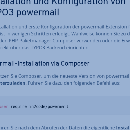
tal­la­ti­on und Kon­fi­gu­ra­ti­on von
O3 powermail
stal­la­ti­on und erste Kon­fi­gu­ra­ti­on der powermail-Extension 
ist in wenigen Schritten erledigt. Wahlweise können Sie zu 
den PHP-Pa­ket­ma­na­ger Composer verwenden oder die Er­we
rekt über das TYPO3-Backend ein­rich­ten.
mail-In­stal­la­ti­on via Composer
tzen Sie Composer, um die neueste Version von powermai
ter­zu­la­den
. Führen Sie dazu den folgenden Befehl aus:
oser
 require in2code/powermail
hren Sie nach dem Abrufen der Daten die ei­gent­li­che
In­stal­