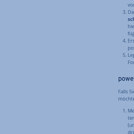
vo
Dam
sc
hi
fü
Er
po
Le
For
power
Falls S
möchten
Me
te­
(u
dr