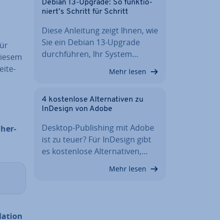
Debian 13-Upgrade: So funk­tio­
niert’s Schritt für Schritt
Diese Anleitung zeigt Ihnen, wie
Sie ein Debian 13-Upgrade
für
durch­füh­ren, Ihr System…
diesem
i­te­
Mehr lesen
4 kos­ten­lo­se Al­ter­na­ti­ven zu
InDesign von Adobe
Desktop-Pu­bli­shing mit Adobe
l
her­
ist zu teuer? Für InDesign gibt
es kos­ten­lo­se Al­ter­na­ti­ven,…
Mehr lesen
la­ti­on