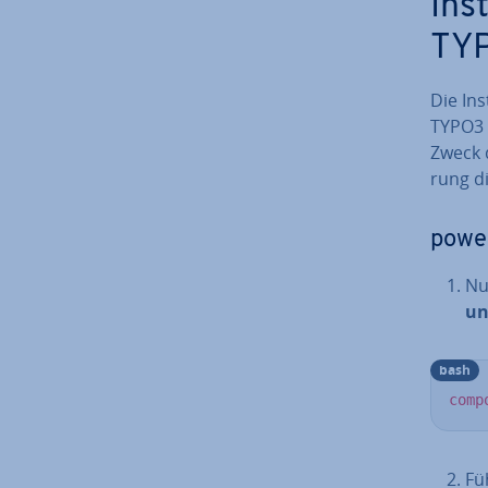
In­s
TYP
Die In­
TYPO3 
Zweck 
rung di
power
Nu
un­
bash
comp
Fü