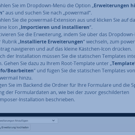
hlen Sie im Dropdown-Menü die Option „
Er­wei­te­run­gen hi
n
“ aus und suchen Sie nach „powermail“.
hlen Sie die powermail-Extension aus und klicken Sie auf d
ine Icon „
Im­por­tie­ren und in­stal­lie­ren
“.
­ti­vie­ren Sie die Er­wei­te­rung, indem Sie über das Dropdow
r Rubrik „
In­stal­lier­te Er­wei­te­run­gen
“ wechseln, zum power
ntrag na­vi­gie­ren und auf das kleine Kästchen-Icon drücken.
h der In­stal­la­ti­on müssen Sie die sta­ti­schen Templates in­te
n. Gehen Sie dazu zu Ihrem Root-Template unter „
Template
fo/Be­ar­bei­ten
“ und fügen Sie die sta­ti­schen Templates vo
wermail hinzu.
gen Sie im Backend die Ordner für Ihre Formulare und die Sp
g der For­mu­lar­da­ten an, wie bei der zuvor ge­schil­der­ten
poser-In­stal­la­ti­on be­schrie­ben.