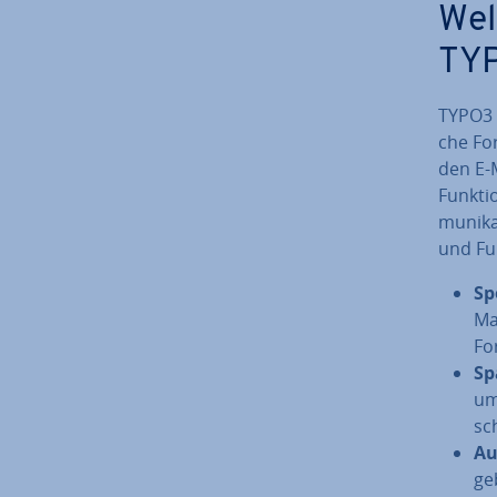
Wel
TYP
TYPO3 p
che For
den E-M
Funk­ti
mu­ni­k
und Fun
Sp
Ma
Fo
Sp
um
sc
Au
ge