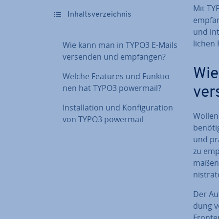
Mit TY
In­halts­ver­zeich­nis
empfang
und int
li­chen 
Wie kann man in TYPO3 E-Mails
versenden und empfangen?
Wie
Welche Features und Funk­tio­
nen hat TYPO3 powermail?
ver
In­stal­la­ti­on und Kon­fi­gu­ra­ti­on
Wollen 
von TYPO3 powermail
benötig
und pr
zu emp
ma­ßen 
nis­tra­
Der Auf
dung v
Fronte