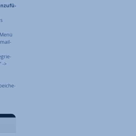
n­zu­fü­
as
n-Menü
mail-
­grie­
“ ->
n
ei­che­