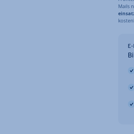
Mails 
ein­sat
kostenl
E-
Bi