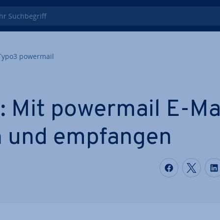
 Such­be­griff
Typo3 powermail
 Mit powermail E-Ma
 und empfangen
Auf Faceb
Auf T