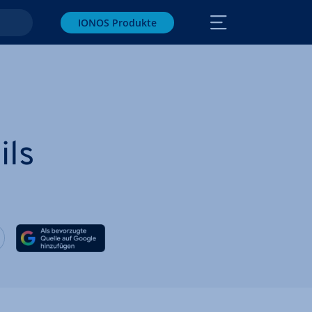
IONOS Produkte
ils
ook teilen
witter teilen
Auf LinkedIn teilen