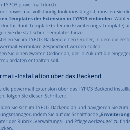
n TYPO3 powermail durch.
it powermail voll­stän­dig funk­ti­ons­fä­hig ist, müssen Sie di
hen Templates der Extension in TYPO3 einbinden
. Wählen
erfür Ihr Root-Template (oder ein Er­wei­te­rungs-Template) 
gen Sie die sta­ti­schen Templates hinzu.
stellen Sie im TYPO3-Backend einen Ordner, in dem die er­stel
wermail-Formulare ge­spei­chert werden sollen.
gen Sie einen zweiten Ordner an, der in Zukunft die ein­ge­ge­
­mu­lar­da­ten enthalten soll.
mail-In­stal­la­ti­on über das Backend
ie die powermail-Extension über das TYPO3-Backend in­stal­lie
, folgen Sie diesen Schritten:
lden Sie sich im TYPO3-Backend an und na­vi­gie­ren Sie zum E
rungs­ma­na­ger, indem Sie auf die Schalt­flä­che „
Er­wei­te­run­
nter der Rubrik „Ver­wal­tungs- und Pfle­ge­werk­zeu­ge“ zu find
ücken.