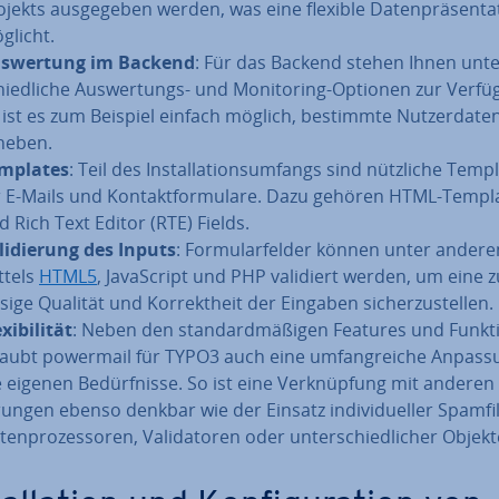
­jekts aus­ge­ge­ben werden, was eine flexible Da­ten­prä­sen­ta­t
­licht.
s­wer­tung im Backend
: Für das Backend stehen Ihnen un­te
hied­li­che Aus­wer­tungs- und Mo­ni­to­ring-Optionen zur Verfü
 ist es zum Beispiel einfach möglich, bestimmte Nut­zer­da­te
heben.
mplates
: Teil des In­stal­la­ti­ons­um­fangs sind nützliche Temp
r E-Mails und Kon­takt­for­mu­la­re. Dazu gehören HTML-Templ
d Rich Text Editor (RTE) Fields.
­li­die­rung des Inputs
: For­mu­lar­fel­der können unter ander
ttels
HTML5
, Ja­va­Script und PHP validiert werden, um eine z
­si­ge Qualität und Kor­rekt­heit der Eingaben si­cher­zu­stel­len.
­xi­bi­li­tät
: Neben den stan­dard­mä­ßi­gen Features und Funk­t
laubt powermail für TYPO3 auch eine um­fang­rei­che Anpass
e eigenen Be­dürf­nis­se. So ist eine Ver­knüp­fung mit anderen 
run­gen ebenso denkbar wie der Einsatz in­di­vi­du­el­ler Spam­fil
ten­pro­zes­so­ren, Va­li­da­to­ren oder un­ter­schied­li­cher Objekt