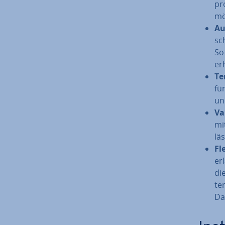
pro
mög
Au
sc
So
er
Te
fü
un
Va
mi
läs
Fle
er
di
te­
Da­