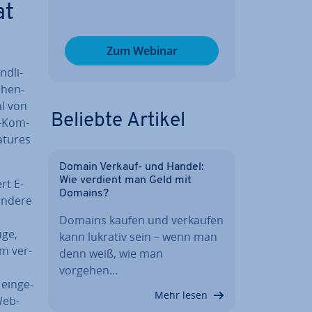
at
Zum Webinar
d­li­
­hen­
hl von
Beliebte Artikel
il-Kom­
eatures
Domain Verkauf- und Handel:
Wie verdient man Geld mit
rt E-
Domains?
 andere
Domains kaufen und verkaufen
uge,
kann lukrativ sein – wenn man
m ver­
denn weiß, wie man
vorgehen…
ein­ge­
Mehr lesen
Web­