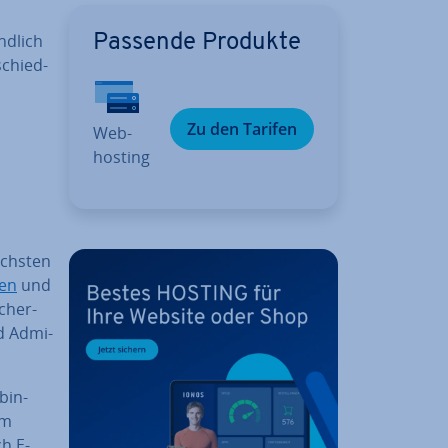
nd­lich
Passende Produkte
schied­
Zu den Tarifen
Web­
hos­ting
achs­ten
den
und
­cher­
d Ad­mi­
­bin­
im
h E-