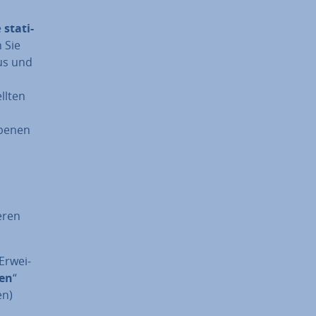
e
sta­ti­
 Sie
aus und
l­ten
be­nen
­ren
r­wei­
gen
“
en)