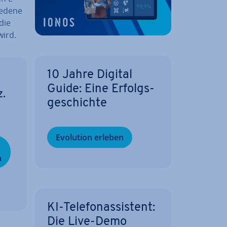
e­de­ne
die
wird.
10 Jahre Digital
Guide: Eine Er­folgs­
z.
ge­schich­te
Evolution erleben
n
KI-Te­le­fon­as­sis­tent:
Die Live-Demo