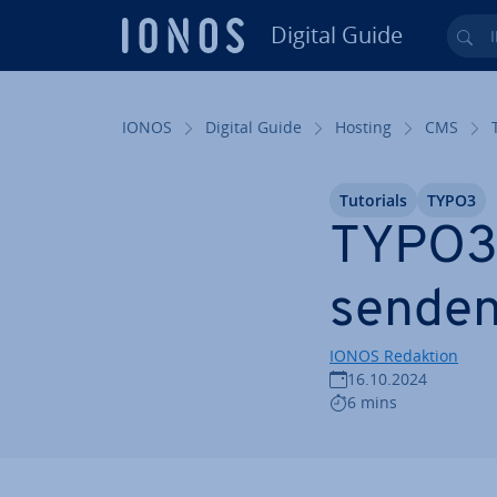
Digital Guide
Ihr
Zum Haupt­in­halt springen
IONOS
Digital Guide
Hosting
CMS
Tutorials
TYPO3
TYPO3:
senden
IONOS Redaktion
16.10.2024
6 mins