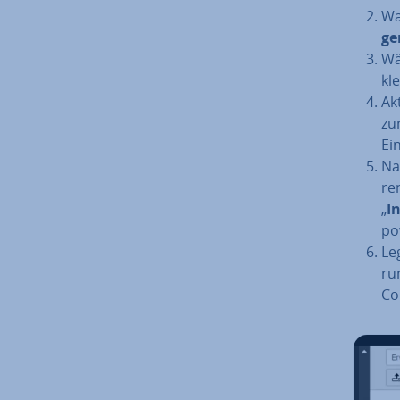
Wä
ge
Wä
kle
Ak
zu
Ei
Nac
re
„
In
po
Le
run
Com