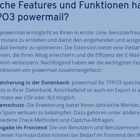
che Features und Funk­tio­nen h
O3 powermail?
owermail er­mög­licht es Ihnen in erster Linie, be­nut­zer­freun
mulare zu erstellen und damit den ein­ge­hen­den und aus­ge
ail-Verkehr zu op­ti­mie­ren. Die Extension bietet eine Vielza
o­nen, die Ihren Alltag er­leich­tern und die Effizienz der E-Ma
a­ti­on ver­bes­sern. Nach­fol­gend haben wir die wich­tigs­ten F
k­tio­nen von powermail zu­sam­men­ge­fasst:
ei­che­rung in der Datenbank
: powermail für TYPO3 speiche
ils in Ihrer Datenbank. An­schlie­ßend ist auch ein Export in
rmate wie
CSV
oder
XLS
möglich.
am­schutz
: Die Er­wei­te­rung bietet Ihnen zahl­rei­che Werkze
 Spam wirksam zu bekämpfen. Dazu gehören unter andere
hie­de­ne Check-Methoden und Captcha-Abfragen.
sgabe im Frontend
: Die von Benutzern und Be­nut­ze­rin­nen 
­be­nen For­mu­lar­da­ten können bei Bedarf im Frontend des 