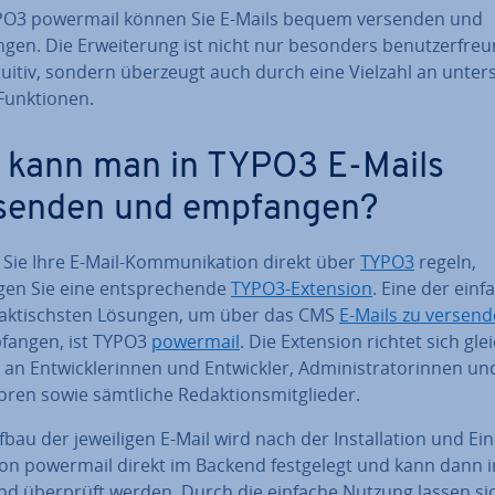
PO3 powermail können Sie E-Mails bequem versenden und
en. Die Er­wei­te­rung ist nicht nur besonders be­nut­zer­freu
uitiv, sondern überzeugt auch durch eine Vielzahl an un­ter­
Funk­tio­nen.
 kann man in TYPO3 E-Mails
senden und empfangen?
Sie Ihre E-Mail-Kom­mu­ni­ka­ti­on direkt über
TYPO3
regeln,
en Sie eine ent­spre­chen­de
TYPO3-Extension
. Eine der ein­f
ak­tischs­ten Lösungen, um über das CMS
E-Mails zu versen
fangen, ist TYPO3
powermail
. Die Extension richtet sich glei
an Ent­wick­le­rin­nen und Ent­wick­ler, Ad­mi­nis­tra­to­rin­nen un
to­ren sowie sämtliche Re­dak­ti­ons­mit­glie­der.
bau der je­wei­li­gen E-Mail wird nach der In­stal­la­ti­on und Ein
on powermail direkt im Backend fest­ge­legt und kann dann 
nd überprüft werden. Durch die einfache Nutzung lassen sic