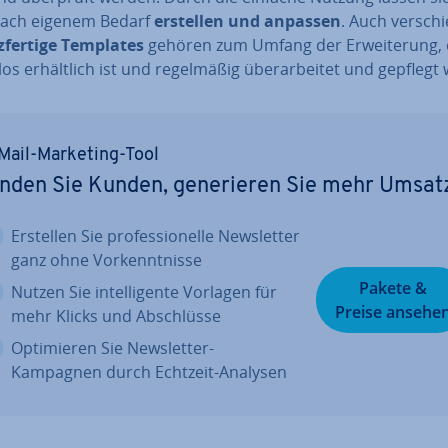
nach eigenem Bedarf
erstellen und anpassen
. Auch ver­schi
z­fer­ti­ge Templates
gehören zum Umfang der Er­wei­te­rung, 
os er­hält­lich ist und re­gel­mä­ßig über­ar­bei­tet und gepflegt 
Mail-Marketing-Tool
nden Sie Kunden, ge­ne­rie­ren Sie mehr Umsat
Erstellen Sie pro­fes­sio­nel­le News­let­ter
ganz ohne Vor­kennt­nis­se
Pakete &
Nutzen Sie in­tel­li­gen­te Vorlagen für
Preise ansehe
mehr Klicks und Ab­schlüs­se
Op­ti­mie­ren Sie News­let­ter-
Kampagnen durch Echtzeit-Analysen