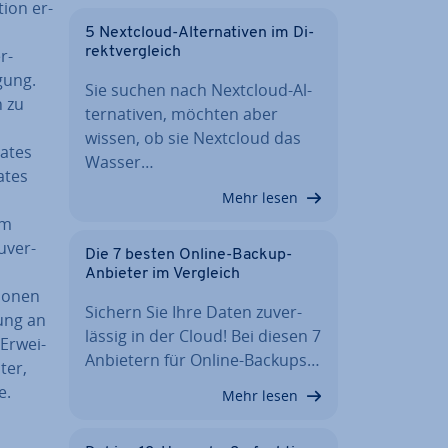
i­on er­
5 Nextcloud-Al­ter­na­ti­ven im Di­
rekt­ver­gleich
r­
gung.
Sie suchen nach Nextcloud-Al­
n zu
ter­na­ti­ven, möchten aber
wissen, ob sie Nextcloud das
lates
Wasser…
ates
Mehr lesen
em
u­ver­
Die 7 besten Online-Backup-
Anbieter im Vergleich
io­nen
Sichern Sie Ihre Daten zu­ver­
ung an
läs­sig in der Cloud! Bei diesen 7
Er­wei­
Anbietern für Online-Backups…
­ter,
e.
Mehr lesen