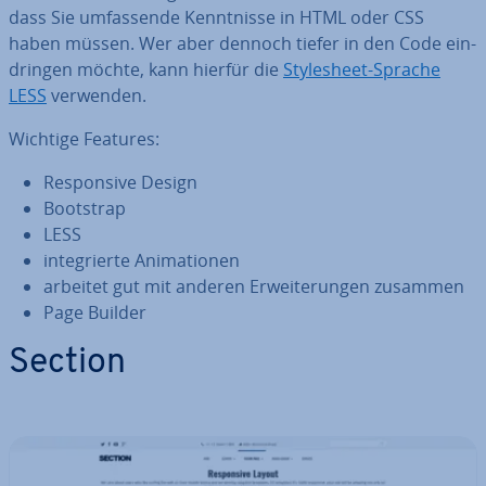
dass Sie um­fas­sen­de Kennt­nis­se in HTML oder CSS
haben müssen. Wer aber dennoch tiefer in den Code ein­
drin­gen möchte, kann hierfür die
Style­sheet-Sprache
LESS
verwenden.
Wichtige Features:
Re­spon­si­ve Design
Bootstrap
LESS
in­te­grier­te Ani­ma­tio­nen
arbeitet gut mit anderen Er­wei­te­run­gen zusammen
Page Builder
Section