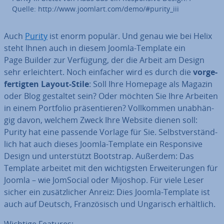
Quelle: http://www.joomlart.com/demo/#purity_iii
Auch
Purity
ist enorm populär. Und genau wie bei Helix
steht Ihnen auch in diesem Joomla-Template ein
Page Builder zur Verfügung, der die Arbeit am Design
sehr er­leich­tert. Noch einfacher wird es durch die
vor­ge­
fer­tig­ten Layout-Stile
: Soll Ihre Homepage als Magazin
oder Blog gestaltet sein? Oder möchten Sie Ihre Arbeiten
in einem Portfolio prä­sen­tie­ren? Voll­kom­men un­ab­hän­
gig davon, welchem Zweck Ihre Website dienen soll:
Purity hat eine passende Vorlage für Sie. Selbst­ver­ständ­
lich hat auch dieses Joomla-Template ein Re­spon­si­ve
Design und un­ter­stützt Bootstrap. Außerdem: Das
Template arbeitet mit den wich­tigs­ten Er­wei­te­run­gen für
Joomla – wie JomSocial oder Mijoshop. Für viele Leser
sicher ein zu­sätz­li­cher Anreiz: Dies Joomla-Template ist
auch auf Deutsch, Fran­zö­sisch und Ungarisch er­hält­lich.