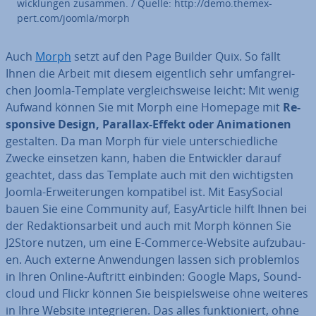
wick­lun­gen zusammen. / Quelle: http://demo.them­ex­
pert.com/joomla/morph
Auch
Morph
setzt auf den Page Builder Quix. So fällt
Ihnen die Arbeit mit diesem ei­gent­lich sehr um­fang­rei­
chen Joomla-Template ver­gleichs­wei­se leicht: Mit wenig
Aufwand können Sie mit Morph eine Homepage mit
Re­
spon­si­ve Design, Parallax-Effekt oder Ani­ma­tio­nen
gestalten. Da man Morph für viele un­ter­schied­li­che
Zwecke einsetzen kann, haben die Ent­wick­ler darauf
geachtet, dass das Template auch mit den wich­tigs­ten
Joomla-Er­wei­te­run­gen kom­pa­ti­bel ist. Mit Ea­sy­So­cial
bauen Sie eine Community auf, Ea­syAr­tic­le hilft Ihnen bei
der Re­dak­ti­ons­ar­beit und auch mit Morph können Sie
J2Store nutzen, um eine E-Commerce-Website auf­zu­bau­
en. Auch externe An­wen­dun­gen lassen sich pro­blem­los
in Ihren Online-Auftritt einbinden: Google Maps, Sound­
cloud und Flickr können Sie bei­spiels­wei­se ohne weiteres
in Ihre Website in­te­grie­ren. Das alles funk­tio­niert, ohne