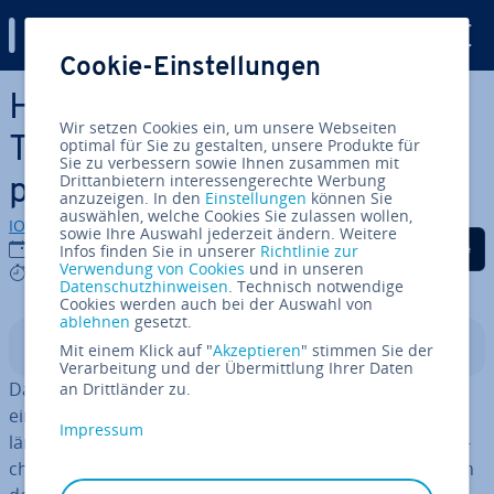
Digital Guide
Cookie-Einstellungen
Zum Haupt­in­halt springen
Her­aus­ra­gen­de Joomla-
Wir setzen Cookies ein, um unsere Webseiten
Templates: Kostenlos und
optimal für Sie zu gestalten, unsere Produkte für
Sie zu verbessern sowie Ihnen zusammen mit
Drittanbietern interessengerechte Werbung
pro­fes­sio­nell
anzuzeigen. In den
Einstellungen
können Sie
auswählen, welche Cookies Sie zulassen wollen,
IONOS Redaktion
sowie Ihre Auswahl jederzeit ändern. Weitere
Auf Facebook teilen
Auf Twitter teilen
Auf LinkedIn tei
09.08.2022
Infos finden Sie in unserer
Richtlinie zur
Verwendung von Cookies
und in unseren
8 mins
Datenschutzhinweisen
. Technisch notwendige
Cookies werden auch bei der Auswahl von
ablehnen
gesetzt.
In­halts­ver­zeich­nis
Mit einem Klick auf "
Akzeptieren
" stimmen Sie der
Verarbeitung und der Übermittlung Ihrer Daten
Das beliebte Content-Ma­nage­ment-System Joomla hat
an Drittländer zu.
eine aktive
Open-Source-Community
. Wenn Sie schon
Impressum
länger mit dem kos­ten­lo­sen CMS arbeiten, haben Sie si­
cher­lich auch schon von den zahl­rei­chen Er­wei­te­run­gen