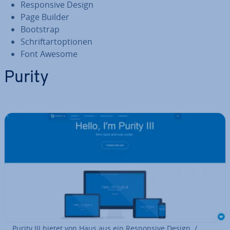
Re­spon­si­ve Design
Page Builder
Bootstrap
Schrift­art­op­tio­nen
Font Awesome
Purity
Purity III bietet von Haus aus ein Re­spon­si­ve Design. /