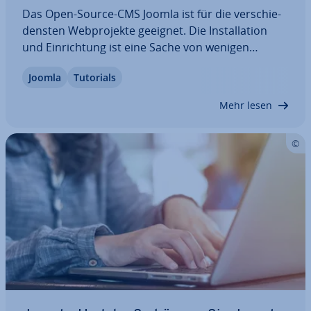
Das Open-Source-CMS Joomla ist für die ver­schie­
dens­ten Web­pro­jek­te geeignet. Die In­stal­la­ti­on
und Ein­rich­tung ist eine Sache von wenigen
Minuten – selbst ohne 1-Klick-Lösung von Web­hos­
Joomla
Tutorials
ting-Providern. Zu Test­zwe­cken können Sie Joomla
auch lokal in­stal­lie­ren, bei­spiels­wei­se…
Mehr lesen