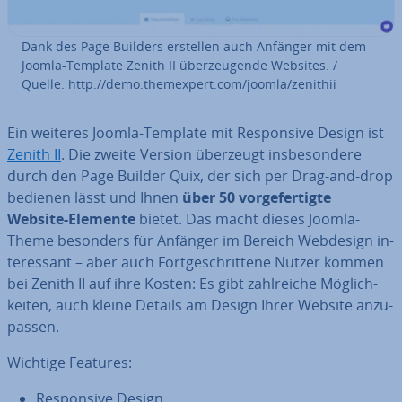
Dank des Page Builders erstellen auch Anfänger mit dem
Joomla-Template Zenith II über­zeu­gen­de Websites. /
Quelle: http://demo.them­ex­pert.com/joomla/zenithii
Ein weiteres Joomla-Template mit Re­spon­si­ve Design ist
Zenith II
. Die zweite Version überzeugt ins­be­son­de­re
durch den Page Builder Quix, der sich per Drag-and-drop
bedienen lässt und Ihnen
über 50 vor­ge­fer­tig­te
Website-Elemente
bietet. Das macht dieses Joomla-
Theme besonders für Anfänger im Bereich Webdesign in­
ter­es­sant – aber auch Fort­ge­schrit­te­ne Nutzer kommen
bei Zenith II auf ihre Kosten: Es gibt zahl­rei­che Mög­lich­
kei­ten, auch kleine Details am Design Ihrer Website an­zu­
pas­sen.
Wichtige Features:
Re­spon­si­ve Design