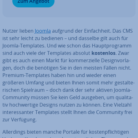
Zum Angebot
Nutzer lieben
Joomla
aufgrund der Ein­fach­heit. Das CMS
ist sehr leicht zu bedienen – und dasselbe gilt auch für
Joomla-Templates. Und wie schon das Haupt­pro­gramm
sind auch viele der Templates absolut
kostenlos
. Zwar
gibt es auch einen Markt für kom­mer­zi­el­le De­sign­vor­la­
gen, doch die benötigen Sie in den meisten Fällen nicht.
Premium-Templates haben hin und wieder einen
größeren Umfang und bieten Ihnen somit mehr ge­stal­te­
ri­schen Spielraum – doch dank der sehr aktiven Joomla-
Community müssen Sie kein Geld ausgeben, um qua­li­ta­
tiv hoch­wer­ti­ge Designs nutzen zu können. Eine Vielzahl
in­ter­es­san­ter Templates stellt Ihnen die Community frei
zur Verfügung.
Al­ler­dings bieten manche Portale für kos­ten­pflich­ti­gen