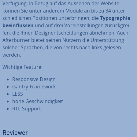
Verfügung. In Bezug auf das Aussehen der Website
können Sie unter anderem Module an bis zu 34 un­ter­
schied­li­chen Po­si­tio­nen un­ter­brin­gen, die
Ty­po­gra­phie
be­ein­flus­sen
und auf drei Vor­ein­stel­lun­gen zu­rück­grei­
fen, die Ihnen De­sign­ent­schei­dun­gen abnehmen. Auch
Af­terbur­ner bietet seinen Nutzern die Un­ter­stüt­zung
solcher Sprachen, die von rechts nach links gelesen
werden.
Wichtige Feature:
Re­spon­si­ve Design
Gantry-Framework
LESS
hohe Ge­schwin­dig­keit
RTL-Support
Reviewer