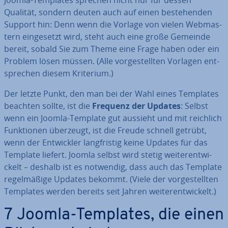
Joomla-Templates sprechen nicht nur für dessen
Qualität, sondern deuten auch auf einen be­stehen­den
Support hin: Denn wenn die Vorlage von vielen Web­mas­
tern ein­ge­setzt wird, steht auch eine große Gemeinde
bereit, sobald Sie zum Theme eine Frage haben oder ein
Problem lösen müssen. (Alle vor­ge­stell­ten Vorlagen ent­
spre­chen diesem Kriterium.)
Der letzte Punkt, den man bei der Wahl eines Templates
beachten sollte, ist die
Frequenz der Updates
: Selbst
wenn ein Joomla-Template gut aussieht und mit reichlich
Funk­tio­nen überzeugt, ist die Freude schnell getrübt,
wenn der Ent­wick­ler lang­fris­tig keine Updates für das
Template liefert. Joomla selbst wird stetig wei­ter­ent­wi­
ckelt – deshalb ist es notwendig, dass auch das Template
re­gel­mä­ßi­ge Updates bekommt. (Viele der vor­ge­stell­ten
Templates werden bereits seit Jahren wei­ter­ent­wi­ckelt.)
7 Joomla-Templates, die einen