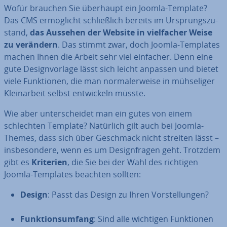
Wofür brauchen Sie überhaupt ein Joomla-Template?
Das CMS er­mög­licht schließ­lich bereits im Ur­sprungs­zu­
stand,
das Aussehen der Website in viel­fa­cher Weise
zu verändern
. Das stimmt zwar, doch Joomla-Templates
machen Ihnen die Arbeit sehr viel einfacher. Denn eine
gute De­sign­vor­la­ge lässt sich leicht anpassen und bietet
viele Funk­tio­nen, die man nor­ma­ler­wei­se in müh­se­li­ger
Klein­ar­beit selbst ent­wi­ckeln müsste.
Wie aber un­ter­schei­det man ein gutes von einem
schlech­ten Template? Natürlich gilt auch bei Joomla-
Themes, dass sich über Geschmack nicht streiten lässt –
ins­be­son­de­re, wenn es um De­sign­fra­gen geht. Trotzdem
gibt es
Kriterien
, die Sie bei der Wahl des richtigen
Joomla-Templates beachten sollten:
Design
: Passt das Design zu Ihren Vor­stel­lun­gen?
Funk­ti­ons­um­fang
: Sind alle wichtigen Funk­tio­nen