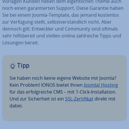
Vorlagen Kunden neben dem ei­gent­li­chen Theme auch
noch einen ga­ran­tier­ten Support. Diese Garantie haben
Sie bei einem Joomla-Template, das jemand kostenlos
zur Verfügung stellt, selbst­ver­ständ­lich nicht. Aber
dennoch gilt: Ent­wick­ler und Community sind oftmals
sehr hilfs­be­reit und stellen online zahl­rei­che Tipps und
Lösungen bereit.
Tipp
Sie haben noch keine eigene Website mit Joomla?
Kein Problem! IONOS bietet Ihnen
Joomla! Hosting
für das er­folg­rei­che CMS – mit 1-Click-In­stal­la­ti­on.
Und zur Si­cher­heit ist ein
SSL-Zer­ti­fi­kat
direkt mit
dabei.