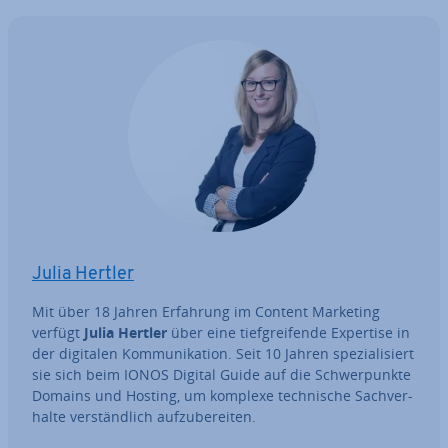
Julia Hertler
Mit über 18 Jahren Erfahrung im Content Marketing
verfügt
Julia Hertler
über eine tief­grei­fen­de Expertise in
der digitalen Kom­mu­ni­ka­ti­on. Seit 10 Jahren spe­zia­li­siert
sie sich beim IONOS Digital Guide auf die Schwer­punk­te
Domains und Hosting, um komplexe tech­ni­sche Sach­ver­
hal­te ver­ständ­lich auf­zu­be­rei­ten.