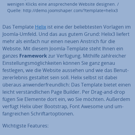
wenigen Klicks eine an­spre­chen­de Website designen. /
Quelle: http://demo.joomsha­per.com/?template=helix3
Das Template
Helix
ist eine der be­lieb­tes­ten Vorlagen im
Joomla-Umfeld. Und das aus gutem Grund: Helix3 liefert
mehr als einfach nur einen neuen Anstrich für die
Website. Mit diesem Joomla-Template steht Ihnen ein
ganzes
Framework
zur Verfügung. Mithilfe zahl­rei­cher
Ein­stel­lungs­mög­lich­kei­ten können Sie ganz genau
festlegen, wie die Website aussehen und wie das Be­nut­
zer­er­leb­nis gestaltet sein soll. Helix selbst ist dabei
überaus an­wen­der­freund­lich: Das Template bietet einen
leicht ver­ständ­li­chen Page Builder. Per Drag-and-drop
fügen Sie Elemente dort ein, wo Sie möchten. Außerdem
verfügt Helix über Bootstrap, Font Awesome und um­
fang­rei­chen Schrift­art­op­tio­nen.
Wich­tigs­te Features: