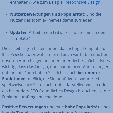
enthalten? (wie zum Beispiel
Re­spon­si­ve Design
)
Nut­zer­be­wer­tun­gen und Po­pu­la­ri­tät
: Sind die
Nutzer des Joomla-Themes damit zufrieden?
Updates
: Arbeiten die Ent­wick­ler weiterhin an dem
Template?
Diese Leit­fra­gen helfen Ihnen, das richtige Template für
Ihre Zwecke aus­zu­wäh­len – und auch wir haben uns bei
unseren Vor­schlä­gen an ihnen ori­en­tiert. Zunächst ist es
wichtig, dass das Design, überhaupt Ihren Vor­stel­lun­gen
ent­spricht. Dann haben Sie sicher auch
bestimmte
Funk­tio­nen
im Blick, die Sie benötigen – wenn Sie bei­
spiels­wei­se Ihre Seite auch mobil dar­stel­len wollen oder
ein besonders SEO-freund­li­ches Design brauchen, ist der
Funk­ti­ons­um­fang ent­schei­dend.
Positive Be­wer­tun­gen
und eine
hohe
Po­pu­la­ri­tät
eines