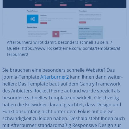
Af­terbur­ner2 wirbt damit, besonders schnell zu sein. /
Quelle: https://www.ro­cketthe­me.com/joomla/templates/af­
terbur­ner2
Sie brauchen eine besonders schnelle Website? Das
Joomla-Template
Af­terbur­ner2
kann Ihnen dann wei­ter­
hel­fen: Das Template baut auf dem Gantry-Framework
des Anbieters Ro­cketThe­me auf und wurde speziell als
besondere schnelles Template ent­wi­ckelt. Gleich­zei­tig
haben die Ent­wick­ler darauf geachtet, dass Design und
Funk­ti­ons­um­fang nicht unter dem Fokus auf die Ge­
schwin­dig­keit zu leiden haben. Deshalb steht Ihnen auch
mit Af­terbur­ner stan­dard­mä­ßig Re­spon­si­ve Design zur