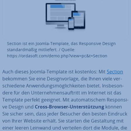
Section ist ein Joomla-Template, das Re­spon­si­ve Design
stan­dard­mä­ßig mit­lie­fert. / Quelle:
https://ordasoft.com/demo.php?view=pc&t=Section
Auch dieses Joomla-Template ist kostenlos: Mit
Section
bekommen Sie eine De­sign­vor­la­ge, die Ihnen viele ver­
schie­de­ne An­wen­dungs­mög­lich­kei­ten bietet. Ins­be­son­
de­re für den Un­ter­neh­mens­auf­tritt im Internet ist das
Template perfekt geeignet. Mit au­to­ma­ti­schem Re­spon­si­
ve Design und
Cross-Browser-Un­ter­stüt­zung
können
Sie sicher sein, dass jeder Besucher den besten Eindruck
von Ihrer Website erhält. Sie starten die Ge­stal­tung mit
einer leeren Leinwand und verteilen dort die Module, die