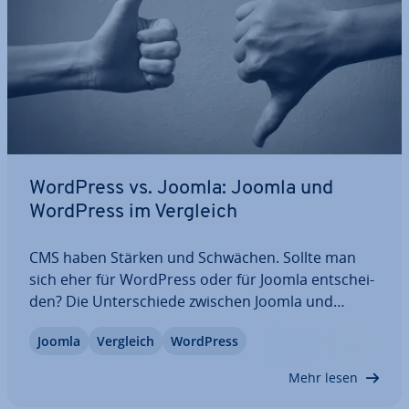
WordPress vs. Joomla: Joomla und
WordPress im Vergleich
CMS haben Stärken und Schwächen. Sollte man
sich eher für WordPress oder für Joomla ent­schei­
den? Die Un­ter­schie­de zwischen Joomla und
WordPress liegen in vielen Details bei Be­dien­
Joomla
Vergleich
WordPress
freund­lich­keit, Si­cher­heit und zur Verfügung
stehenden Templates, Plug-ins und weiterer
Mehr lesen
Zusatz-Tools.…