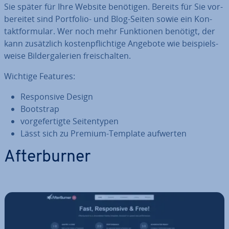
Sie später für Ihre Website benötigen. Bereits für Sie vor­
be­rei­tet sind Portfolio- und Blog-Seiten sowie ein Kon­
takt­for­mu­lar. Wer noch mehr Funk­tio­nen benötigt, der
kann zu­sätz­lich kos­ten­pflich­ti­ge Angebote wie bei­spiels­
wei­se Bil­der­ga­le­rien frei­schal­ten.
Wichtige Features:
Re­spon­si­ve Design
Bootstrap
vor­ge­fer­tig­te Sei­ten­ty­pen
Lässt sich zu Premium-Template aufwerten
Af­terbur­ner