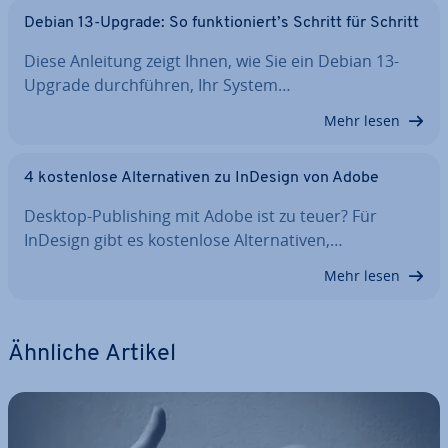
Debian 13-Upgrade: So funk­tio­niert’s Schritt für Schritt
Diese Anleitung zeigt Ihnen, wie Sie ein Debian 13-
Upgrade durch­füh­ren, Ihr System…
Mehr lesen
4 kos­ten­lo­se Al­ter­na­ti­ven zu InDesign von Adobe
Desktop-Pu­bli­shing mit Adobe ist zu teuer? Für
InDesign gibt es kos­ten­lo­se Al­ter­na­ti­ven,…
Mehr lesen
Ähnliche Artikel