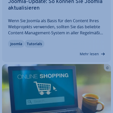
Joomla-Update: So können Sie Joomla
ak­tua­li­sie­ren
Wenn Sie Joomla als Basis für den Content Ihres
Web­pro­jekts verwenden, sollten Sie das beliebte
Content-Ma­nage­ment-System in aller Re­gel­mä­ßig­
keit ak­tua­li­sie­ren. Ein neues Joomla-Update sorgt
Joomla
Tutorials
nämlich u. a. dafür, dass bekannte Schwach­stel­len
aus­ge­merzt und neue Funk­tio­nen…
Mehr lesen