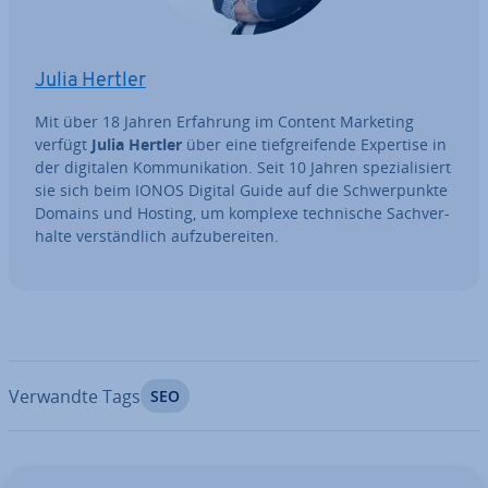
Julia Hertler
Mit über 18 Jahren Erfahrung im Content Marketing
verfügt
Julia Hertler
über eine tief­grei­fen­de Expertise in
der digitalen Kom­mu­ni­ka­ti­on. Seit 10 Jahren spe­zia­li­siert
sie sich beim IONOS Digital Guide auf die Schwer­punk­te
Domains und Hosting, um komplexe tech­ni­sche Sach­ver­
hal­te ver­ständ­lich auf­zu­be­rei­ten.
Verwandte Tags
SEO
Zum Hauptmenü