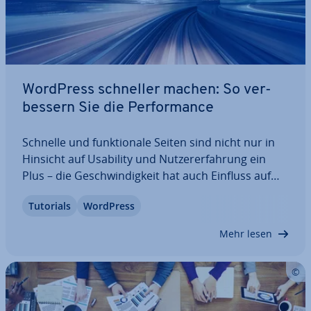
WordPress schneller machen: So ver­
bes­sern Sie die Per­for­mance
Schnelle und funk­tio­na­le Seiten sind nicht nur in
Hinsicht auf Usability und Nut­zer­er­fah­rung ein
Plus – die Ge­schwin­dig­keit hat auch Einfluss auf
das Such­ma­schi­nen-Ranking. Um die WordPress-
Tutorials
WordPress
Per­for­mance zu ver­bes­sern, gibt es prak­ti­sche
Plugins und einfache Tricks. Wir stellen…
Mehr lesen