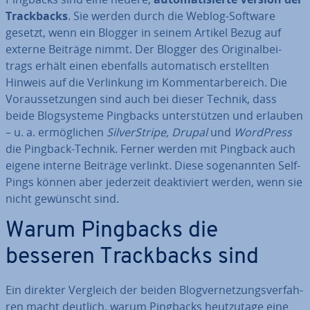
Track­backs
. Sie werden durch die Weblog-Software
gesetzt, wenn ein Blogger in seinem Artikel Bezug auf
externe Beiträge nimmt. Der Blogger des Ori­gi­nal­bei­
trags erhält einen ebenfalls au­to­ma­tisch er­stell­ten
Hinweis auf die Ver­lin­kung im Kom­men­tar­be­reich. Die
Vor­aus­set­zun­gen sind auch bei dieser Technik, dass
beide Blog­sys­te­me Pingbacks un­ter­stüt­zen und erlauben
– u. a. er­mög­li­chen
Sil­ver­Stri­pe, Drupal
und
WordPress
die Pingback-Technik. Ferner werden mit Pingback auch
eigene interne Beiträge verlinkt. Diese so­ge­nann­ten Self-
Pings können aber jederzeit de­ak­ti­viert werden, wenn sie
nicht gewünscht sind.
Warum Pingbacks die
besseren Track­backs sind
Ein direkter Vergleich der beiden Blog­ver­net­zungs­ver­fah­
ren macht deutlich, warum Pingbacks heut­zu­ta­ge eine