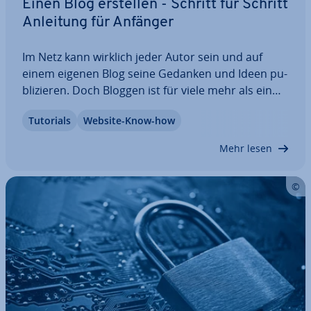
Einen Blog erstellen - Schritt für Schritt
Anleitung für Anfänger
Im Netz kann wirklich jeder Autor sein und auf
einem eigenen Blog seine Gedanken und Ideen pu­
bli­zie­ren. Doch Bloggen ist für viele mehr als ein
Online-Tagebuch zu schreiben – aber wer im pro­
Tutorials
Website-Know-how
fes­sio­nel­len Blogging-Business mit­mi­schen und er­
folg­reich sein möchte, muss einige Regeln…
Mehr lesen