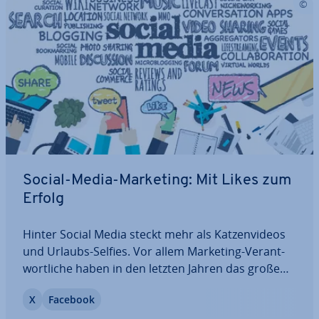
Social-Media-Marketing: Mit Likes zum
Erfolg
Hinter Social Media steckt mehr als Kat­zen­vi­de­os
und Urlaubs-Selfies. Vor allem Marketing-Ver­ant­
wort­li­che haben in den letzten Jahren das große
Potenzial der ver­schie­de­nen Kanäle entdeckt. Mitt­
X
Facebook
ler­wei­le nutzt fast jedes Un­ter­neh­men Facebook