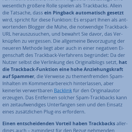
we­sent­lich größere Rolle spielen als Track­backs. Allein
die Tatsache, dass
ein Pingback au­to­ma­tisch gesetzt
wird, spricht für diese Funktion: Es erspart Ihnen als ant­
wor­ten­den Blogger die Mühe, die not­wen­di­ge Trackback-
URL her­aus­zu­su­chen, und bewahrt Sie davor, das Ver­
knüp­fen zu vergessen. Die all­ge­mei­ne Be­vor­zu­gung der
neueren Methode liegt aber auch in einer negativen Ei­
gen­schaft des Trackback-Ver­fah­rens begründet: Da der
Nutzer selbst die Ver­lin­kung des Ori­gi­nal­b­logs setzt,
hat
die Trackback-Funktion eine hohe An­zie­hungs­kraft
auf Spammer
, die Verweise zu the­men­frem­den Spam-
Inhalten im Kom­men­tar­be­reich hin­ter­las­sen, aber
keinerlei ver­wert­ba­ren
Backlink
für den Ori­gi­nal­au­tor
erzeugen. Das Entfernen solcher Spam-Track­backs kann
ein zeit­auf­wen­di­ges Un­ter­fan­gen sein und den Einsatz
eines zu­sätz­li­chen Plug-ins erfordern.
Einen ent­schei­den­den Vorteil haben Track­backs
al­ler­
dings auch – zumindest für den Bezug nehmenden