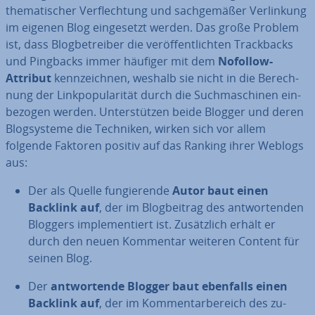
the­ma­ti­scher Ver­flech­tung und sach­ge­mä­ßer Ver­lin­kung
im eigenen Blog ein­ge­setzt werden. Das große Problem
ist, dass Blog­be­trei­ber die ver­öf­fent­lich­ten Track­backs
und Pingbacks immer häufiger mit dem
Nofollow-
Attribut
kenn­zeich­nen, weshalb sie nicht in die Be­rech­
nung der Link­po­pu­la­ri­tät durch die Such­ma­schi­nen ein­
be­zo­gen werden. Un­ter­stüt­zen beide Blogger und deren
Blog­sys­te­me die Techniken, wirken sich vor allem
folgende Faktoren positiv auf das Ranking ihrer Weblogs
aus:
Der als Quelle fun­gie­ren­de
Autor baut einen
Backlink auf
, der im Blog­bei­trag des ant­wor­ten­den
Bloggers im­ple­men­tiert ist. Zu­sätz­lich erhält er
durch den neuen Kommentar weiteren Content für
seinen Blog.
Der
ant­wor­ten­de Blogger baut ebenfalls einen
Backlink auf
, der im Kom­men­tar­be­reich des zu­