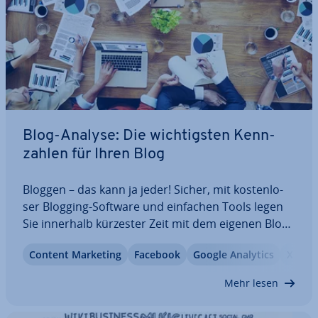
Blog-Analyse: Die wich­tigs­ten Kenn­
zah­len für Ihren Blog
Bloggen – das kann ja jeder! Sicher, mit kos­ten­lo­
ser Blogging-Software und einfachen Tools legen
Sie innerhalb kürzester Zeit mit dem eigenen Blog
los. Wollen Sie mit Ihren Inhalten jedoch lang­fris­tig
Content Marketing
Facebook
Google Analytics
X
er­folg­reich sein und eine treue Le­ser­schaft
aufbauen, gehört schon mehr dazu.…
Mehr lesen