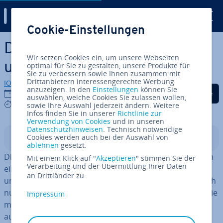
Digital Guide
Cookie-Einstellungen
Zum Haupt­in­halt springen
Das steckt hinter Pingbacks
Wir setzen Cookies ein, um unsere Webseiten
und Track­backs
optimal für Sie zu gestalten, unsere Produkte für
Sie zu verbessern sowie Ihnen zusammen mit
Drittanbietern interessengerechte Werbung
IONOS Redaktion
anzuzeigen. In den
Einstellungen
können Sie
Auf Facebook teilen
Auf Twitter teilen
Auf LinkedIn tei
04.06.2019
auswählen, welche Cookies Sie zulassen wollen,
5 mins
sowie Ihre Auswahl jederzeit ändern. Weitere
Infos finden Sie in unserer
Richtlinie zur
Verwendung von Cookies
und in unseren
Datenschutzhinweisen
. Technisch notwendige
Cookies werden auch bei der Auswahl von
In­halts­ver­zeich­nis
ablehnen
gesetzt.
Die Ver­net­zung ist einer der wich­tigs­ten Er­folgs­fak­to­ren
Mit einem Klick auf "
Akzeptieren
" stimmen Sie der
Verarbeitung und der Übermittlung Ihrer Daten
eines eigenen
Blogs
. Ohne Ko­ope­ra­tio­nen mit Partnern
an Drittländer zu.
und anderen Bloggern lässt sich die
Reich­wei­te
nämlich
nur schwer­lich erhöhen. Anders verhält es sich, wenn Sie
Impressum
mit Gast­bei­trä­gen und Ver­lin­kun­gen in fremden Blogs
auf sich auf­merk­sam machen und auch selbst externe