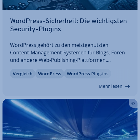
WordPress-Si­cher­heit: Die wich­tigs­ten
Security-Plugins
WordPress gehört zu den meist­ge­nutz­ten
Content-Ma­nage­ment-Systemen für Blogs, Foren
und andere Web-Pu­bli­shing-Platt­for­men.
Aufgrund von Millionen Anwendern sind
Vergleich
WordPress
WordPress Plug-ins
WordPress-Systeme auch in­ter­es­sant für Cy­ber­kri­
mi­nel­le, die nach Schwach­stel­len und An­griffs­
Mehr lesen
punk­ten der je­wei­li­gen…