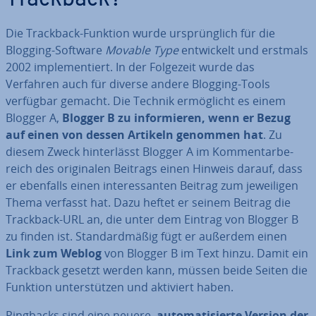
Trackback?
Die Trackback-Funktion wurde ur­sprüng­lich für die
Blogging-Software
Movable Type
ent­wi­ckelt und erstmals
2002 im­ple­men­tiert. In der Folgezeit wurde das
Verfahren auch für diverse andere Blogging-Tools
verfügbar gemacht. Die Technik er­mög­licht es einem
Blogger A,
Blogger B zu in­for­mie­ren, wenn er Bezug
auf einen von dessen Artikeln genommen hat
. Zu
diesem Zweck hin­ter­lässt Blogger A im Kom­men­tar­be­
reich des ori­gi­na­len Beitrags einen Hinweis darauf, dass
er ebenfalls einen in­ter­es­san­ten Beitrag zum je­wei­li­gen
Thema verfasst hat. Dazu heftet er seinem Beitrag die
Trackback-URL an, die unter dem Eintrag von Blogger B
zu finden ist. Stan­dard­mä­ßig fügt er außerdem einen
Link zum Weblog
von Blogger B im Text hinzu. Damit ein
Trackback gesetzt werden kann, müssen beide Seiten die
Funktion un­ter­stüt­zen und aktiviert haben.
Pingbacks sind eine neuere,
au­to­ma­ti­sier­te Version der