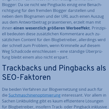
Blogger: Da sie nicht wie Pingbacks einzig eine Be­nach­
rich­ti­gung für den fremden Blogger dar­stel­len und
neben dem Blognamen und der URL auch einen Auszug
aus dem Ant­wort­bei­trag prä­sen­tie­ren, erzielt man mit
ihnen
einen we­sent­lich größeren Wer­be­ef­fekt
. Prin­zi­pi­
ell bedeuten diese zu­sätz­li­chen Kom­men­ta­re auch zu­
sätz­li­chen Content für den Blog­be­trei­ber, al­ler­dings wird
der schnell zum Problem, wenn Kri­mi­nel­le auf diesem
Weg Schadcode ein­schleu­sen – eine ständige Über­prü­
fung bleibt einem also nicht erspart.
Track­backs und Pingbacks als
SEO-Faktoren
Die beiden Verfahren zur Blog­ver­net­zung sind auch für
die
Such­ma­schi­nen­op­ti­mie­rung
in­ter­es­sant. Vor allem in
Sachen Link­buil­ding gibt es kaum ef­fi­zi­en­te­re Lösungen
für Blog­be­trei­ber, insofern Track- oder Pingback inklusive