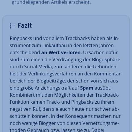
grun­de­lie­gen­den Artikels erscheint.
Fazit
Pingbacks und vor allem Track­backs haben als In­
stru­ment zum Link­auf­bau in den letzten Jahren
ent­schei­dend
an Wert verloren
. Ursachen dafür
sind zum einen die Ver­drän­gung der Blogo­sphä­re
durch Social Media, zum anderen die Ge­bun­den­
heit der Ver­lin­kungs­ver­fah­ren an den Kom­men­tar­
be­reich der Blog­bei­trä­ge, der schon von sich aus
eine große An­zie­hungs­kraft auf
Spam
ausübt.
Kom­bi­niert mit den Mög­lich­kei­ten der Trackback-
Funktion kamen Track- und Pingbacks zu ihrem
negativen Ruf, den sie auch heute nur schwer ab­
schüt­teln können. In der Kon­se­quenz machen nur
noch wenige Blogger von diesen Ver­net­zungs­me­
tho­den Gebrauch bzw. lassen sie zu. Dabei