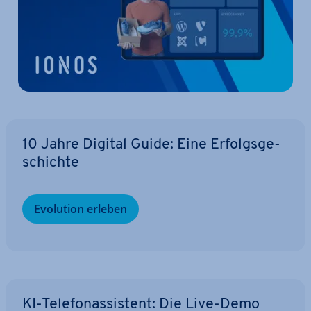
10 Jahre Digital Guide: Eine Er­folgs­ge­
schich­te
Evolution erleben
KI-Te­le­fon­as­sis­tent: Die Live-Demo