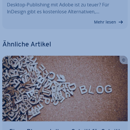
Desktop-Pu­bli­shing mit Adobe ist zu teuer? Für
InDesign gibt es kos­ten­lo­se Al­ter­na­ti­ven,…
Mehr lesen
Ähnliche Artikel