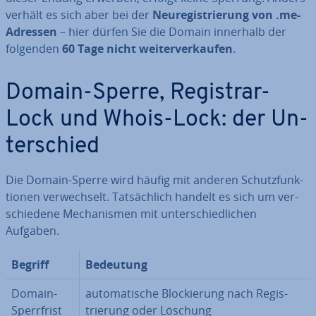
verhält es sich aber bei der
Neu­re­gis­trie­rung von .me-
Adressen
– hier dürfen Sie die Domain innerhalb der
folgenden
60 Tage nicht wei­ter­ver­kau­fen
.
Domain-Sperre, Registrar-
Lock und Whois-Lock: der Un­
ter­schied
Die Domain-Sperre wird häufig mit anderen Schutz­funk­
tio­nen ver­wech­selt. Tat­säch­lich handelt es sich um ver­
schie­de­ne Me­cha­nis­men mit un­ter­schied­li­chen
Aufgaben.
Begriff
Bedeutung
Domain-
au­to­ma­ti­sche Blo­ckie­rung nach Re­gis­
Sperr­frist
trie­rung oder Löschung