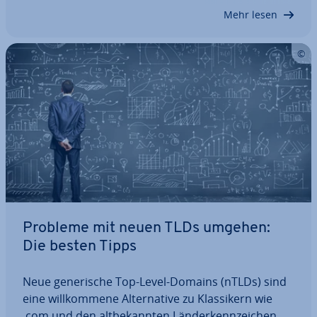
schafft Domain-Inhabern ein Zeit­fens­ter, sich…
Mehr lesen
Probleme mit neuen TLDs umgehen:
Die besten Tipps
Neue ge­ne­ri­sche Top-Level-Domains (nTLDs) sind
eine will­kom­me­ne Al­ter­na­ti­ve zu Klas­si­kern wie
.com und den alt­be­kann­ten Län­der­kenn­zei­chen.