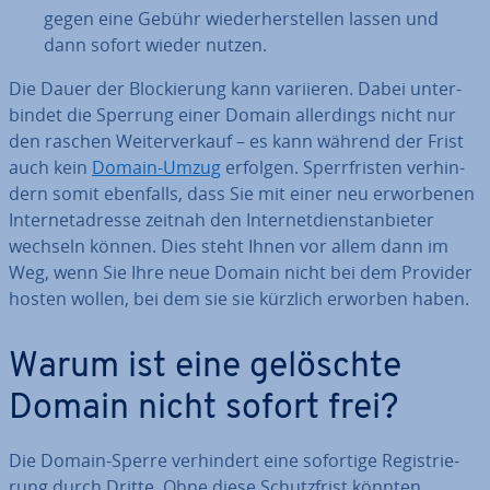
gegen eine Gebühr wie­der­her­stel­len lassen und
dann sofort wieder nutzen.
Die Dauer der Blo­ckie­rung kann variieren. Dabei un­ter­
bin­det die Sperrung einer Domain al­ler­dings nicht nur
den raschen Wei­ter­ver­kauf – es kann während der Frist
auch kein
Domain-Umzug
erfolgen. Sperr­fris­ten ver­hin­
dern somit ebenfalls, dass Sie mit einer neu er­wor­be­nen
In­ter­net­adres­se zeitnah den In­ter­net­dienst­an­bie­ter
wechseln können. Dies steht Ihnen vor allem dann im
Weg, wenn Sie Ihre neue Domain nicht bei dem Provider
hosten wollen, bei dem sie sie kürzlich erworben haben.
Warum ist eine gelöschte
Domain nicht sofort frei?
Die Domain-Sperre ver­hin­dert eine sofortige Re­gis­trie­
rung durch Dritte. Ohne diese Schutz­frist könnten