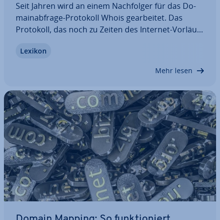
Seit Jahren wird an einem Nach­fol­ger für das Do­
main­ab­fra­ge-Protokoll Whois ge­ar­bei­tet. Das
Protokoll, das noch zu Zeiten des Internet-Vor­läu­
fers ARPANET ent­wi­ckelt wurde, gilt aus ver­schie­
Lexikon
de­nen Gründen als nicht mehr zeitgemäß. Mit dem
Re­gis­tra­ti­on Data Access Protocol (RDAP)…
Mehr lesen
Domain Mapping: So funk­tio­niert