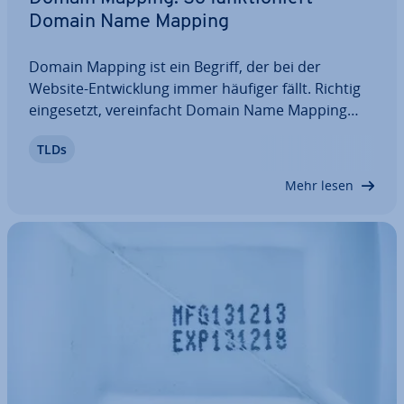
Domain Name Mapping
Domain Mapping ist ein Begriff, der bei der
Website-Ent­wick­lung immer häufiger fällt. Richtig
ein­ge­setzt, ver­ein­facht Domain Name Mapping
Ihren Auftritt im Web. Statt nur mit einer Domain
TLDs
im Internet auf­find­bar zu sein, können Sie gleich
mehrere passende URLs für dich sichern –…
Mehr lesen