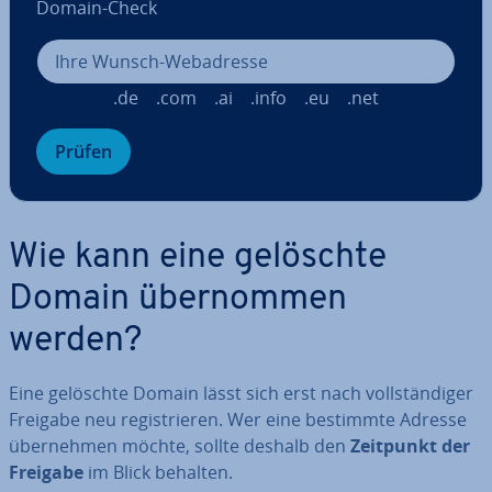
Domain-Check
.de
.com
.ai
.info
.eu
.net
Prüfen
Wie kann eine gelöschte
Domain über­nom­men
werden?
Eine gelöschte Domain lässt sich erst nach voll­stän­di­ger
Freigabe neu re­gis­trie­ren. Wer eine bestimmte Adresse
über­neh­men möchte, sollte deshalb den
Zeitpunkt der
Freigabe
im Blick behalten.