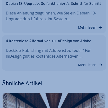
Debian 13-Upgrade: So funk­tio­niert’s Schritt für Schritt
Diese Anleitung zeigt Ihnen, wie Sie ein Debian 13-
Upgrade durch­füh­ren, Ihr System…
Mehr lesen
4 kos­ten­lo­se Al­ter­na­ti­ven zu InDesign von Adobe
Desktop-Pu­bli­shing mit Adobe ist zu teuer? Für
InDesign gibt es kos­ten­lo­se Al­ter­na­ti­ven,…
Mehr lesen
Ähnliche Artikel