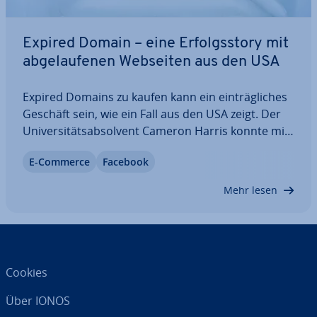
Expired Domain – eine Er­folgs­sto­ry mit
ab­ge­lau­fe­nen Webseiten aus den USA
Expired Domains zu kaufen kann ein ein­träg­li­ches
Geschäft sein, wie ein Fall aus den USA zeigt. Der
Uni­ver­si­täts­ab­sol­vent Cameron Harris konnte mit
einer Expired Domain mehr als 20.000 US-Dollar
E-Commerce
Facebook
verdienen. Doch mit welchen Mitteln konnte Harris
dieses kleine Vermögen…
Mehr lesen
Cookies
Über IONOS