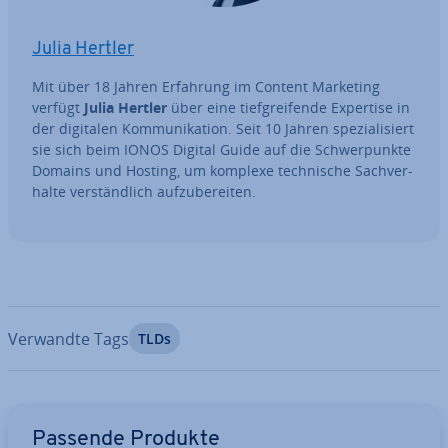
Julia Hertler
Mit über 18 Jahren Erfahrung im Content Marketing
verfügt
Julia Hertler
über eine tief­grei­fen­de Expertise in
der digitalen Kom­mu­ni­ka­ti­on. Seit 10 Jahren spe­zia­li­siert
sie sich beim IONOS Digital Guide auf die Schwer­punk­te
Domains und Hosting, um komplexe tech­ni­sche Sach­ver­
hal­te ver­ständ­lich auf­zu­be­rei­ten.
Verwandte Tags
TLDs
Zum Hauptmenü
Passende Produkte