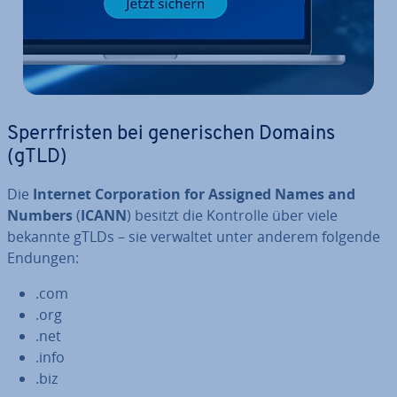
Sperr­fris­ten bei ge­ne­ri­schen Domains
(gTLD)
Die
Internet Cor­po­ra­ti­on for Assigned Names and
Numbers
(
ICANN
) besitzt die Kontrolle über viele
bekannte gTLDs – sie verwaltet unter anderem folgende
Endungen:
.com
.org
.net
.info
.biz