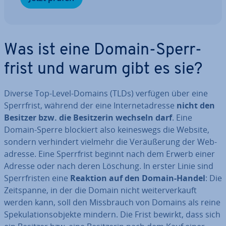
Was ist eine Domain-Sperr­
frist und warum gibt es sie?
Diverse Top-Level-Domains (TLDs) verfügen über eine
Sperr­frist, während der eine In­ter­net­adres­se
nicht den
Besitzer bzw. die Be­sit­ze­rin wechseln darf
. Eine
Domain-Sperre blockiert also kei­nes­wegs die Website,
sondern ver­hin­dert vielmehr die Ver­äu­ße­rung der Web­
adres­se. Eine Sperr­frist beginnt nach dem Erwerb einer
Adresse oder nach deren Löschung. In erster Linie sind
Sperr­fris­ten eine
Reaktion auf den Domain-Handel
: Die
Zeit­span­ne, in der die Domain nicht wei­ter­ver­kauft
werden kann, soll den Miss­brauch von Domains als reine
Spe­ku­la­ti­ons­ob­jek­te mindern. Die Frist bewirkt, dass sich