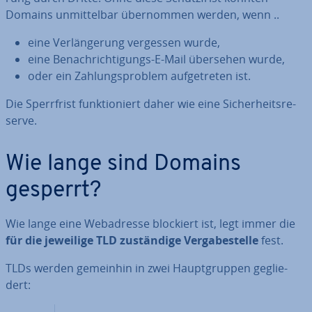
Domains un­mit­tel­bar über­nom­men werden, wenn ..
eine Ver­län­ge­rung vergessen wurde,
eine Be­nach­rich­ti­gungs-E-Mail übersehen wurde,
oder ein Zah­lungs­pro­blem auf­ge­tre­ten ist.
Die Sperr­frist funk­tio­niert daher wie eine Si­cher­heits­re­
ser­ve.
Wie lange sind Domains
gesperrt?
Wie lange eine Web­adres­se blockiert ist, legt immer die
für die jeweilige TLD
zu­stän­di­ge Ver­ga­be­stel­le
fest.
TLDs werden gemeinhin in zwei Haupt­grup­pen ge­glie­
dert: