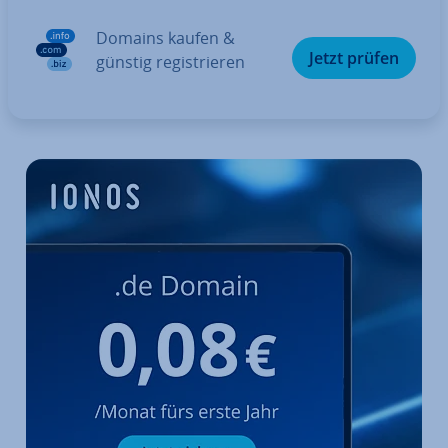
Domains kaufen &
Jetzt prüfen
günstig re­gis­trie­ren