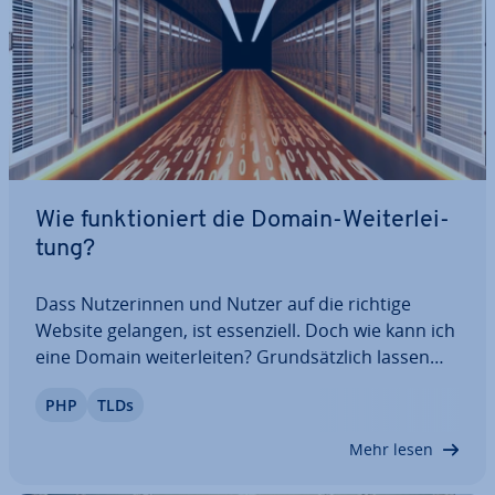
Wie funk­tio­niert die Domain-Wei­ter­lei­
tung?
Dass Nut­ze­rin­nen und Nutzer auf die richtige
Website gelangen, ist es­sen­zi­ell. Doch wie kann ich
eine Domain wei­ter­lei­ten? Grund­sätz­lich lassen
sich Domain-Wei­ter­lei­tun­gen ser­ver­sei­tig oder
PHP
TLDs
client­ba­siert umsetzen. Zur ersten Kategorie
gehören Wei­ter­lei­tun­gen via .htaccess oder…
Mehr lesen