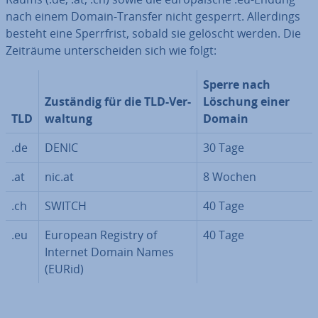
nach einem Domain-Transfer nicht gesperrt. Al­ler­dings
besteht eine Sperr­frist, sobald sie gelöscht werden. Die
Zeiträume un­ter­schei­den sich wie folgt:
Sperre nach
Zuständig für die TLD-Ver­
Löschung einer
TLD
wal­tung
Domain
.de
DENIC
30 Tage
.at
nic.at
8 Wochen
.ch
SWITCH
40 Tage
.eu
European Registry of
40 Tage
Internet Domain Names
(EURid)