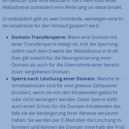
ein Besitzer bzw. eine Be­sit­ze­rin nach dem Kauf einer
Web­adres­se zumindest eine Weile lang an diese bindet.
Grund­sätz­lich gibt es zwei Umstände, weswegen eine In­
ter­net­adres­se für den Verkauf gesperrt wird:
Domain-Trans­fer­sper­re
: Wenn eine Domain mit
einer Trans­fer­sper­re belegt ist, tritt die Sperrung
sofort nach dem Erwerb der Web­adres­se in Kraft.
Dies gilt sowohl für die Neu­re­gis­trie­rung einer
Domain als auch für die Übernahme einer bereits
zuvor ver­ge­be­nen Domain.
Sperre nach Löschung einer Domain
: Manche In­
ter­net­adres­sen sind für eine gewisse Zeit­span­ne
blockiert, wenn sie von den In­ha­ben­den gelöscht
oder nicht ver­län­gert werden. Diese Sperre stellt
auch einen Schutz für die Domain-In­ha­ben­den dar,
falls sie die Ver­län­ge­rung ihrer Adresse versäumt
haben. Sie werden per E-Mail über die Löschung in­
for­miert und können die Domain innerhalb der Frist