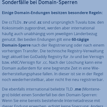
Son­der­fäl­le bei Domain-Sperren
Einige Domain-Endungen besitzen besondere Regeln:
Die ccTLDs
.tv
und
.cc
sind ur­sprüng­lich Tuvalu bzw. den
Ko­kos­in­seln zu­ge­ord­net, werden aber in­ter­na­tio­nal
häufig auch un­ab­hän­gig vom je­wei­li­gen Län­der­be­zug
genutzt. Bei beiden Endungen gilt eine
60-tägige
Domain-Sperre
nach der Re­gis­trie­rung oder nach einem
vor­he­ri­gen Transfer. Die tech­ni­sche Registry-Ver­wal­tung
liegt aktuell bei GoDaddy Registry für .tv und bei Verisign
bzw. eNIC/Verisign für .cc. Nach der Löschung kann eine
Domain außerdem für eine begrenzte Zeit in eine Wie­
der­her­stel­lungs­pha­se fallen. In dieser ist sie in der Regel
noch wie­der­her­stell­bar, aber nicht frei neu re­gis­trier­bar.
Die ebenfalls in­ter­na­tio­nal beliebte TLD
.me
(Mon­te­ne­
gro) bildet einen Son­der­fall bei den Domain-Sperren:
Wenn Sie eine bereits be­stehen­de In­ter­net­adres­se mit
dieser Endung erwerben, erfolgt keine Sperrung. Anders