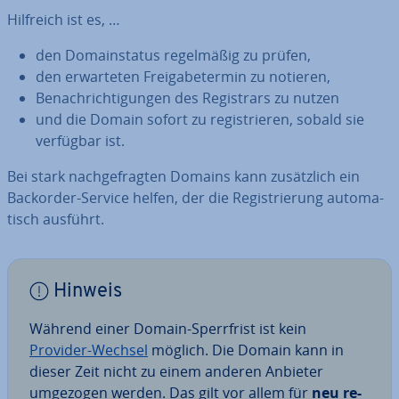
Hilfreich ist es, …
den Do­main­sta­tus re­gel­mä­ßig zu prüfen,
den er­war­te­ten Frei­ga­be­ter­min zu notieren,
Be­nach­rich­ti­gun­gen des Re­gis­trars zu nutzen
und die Domain sofort zu re­gis­trie­ren, sobald sie
verfügbar ist.
Bei stark nach­ge­frag­ten Domains kann zu­sätz­lich ein
Backorder-Service helfen, der die Re­gis­trie­rung au­to­ma­
tisch ausführt.
Hinweis
Während einer Domain-Sperr­frist ist kein
Provider-Wechsel
möglich. Die Domain kann in
dieser Zeit nicht zu einem anderen Anbieter
umgezogen werden. Das gilt vor allem für
neu re­