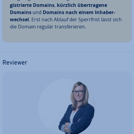
gis­trier­te Domains
,
kürzlich über­tra­ge­ne
Domains
und
Domains nach einem In­ha­ber­
wech­sel
. Erst nach Ablauf der Sperr­frist lässt sich
die Domain regulär trans­fe­rie­ren.
Reviewer