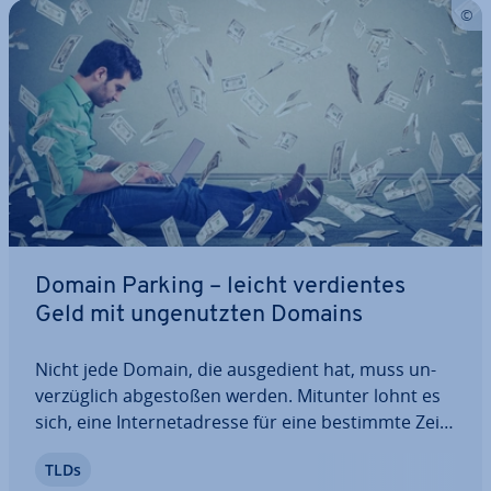
Domain Parking – leicht ver­dien­tes
Geld mit un­ge­nutz­ten Domains
Nicht jede Domain, die aus­ge­dient hat, muss un­
ver­züg­lich ab­ge­sto­ßen werden. Mitunter lohnt es
sich, eine In­ter­net­adres­se für eine bestimmte Zeit­
span­ne als geparkte Domain abrufbar zu halten,
TLDs
um Wer­be­ein­nah­men zu ge­ne­rie­ren. Dies ver­