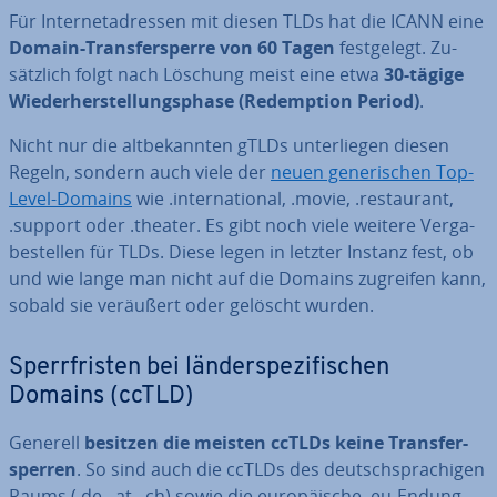
Für In­ter­net­adres­sen mit diesen TLDs hat die ICANN eine
Domain-Trans­fer­sper­re von 60 Tagen
fest­ge­legt. Zu­
sätz­lich folgt nach Löschung meist eine etwa
30-tägige
Wie­der­her­stel­lungs­pha­se (Re­demp­ti­on Period)
.
Nicht nur die alt­be­kann­ten gTLDs un­ter­lie­gen diesen
Regeln, sondern auch viele der
neuen ge­ne­ri­schen Top-
Level-Domains
wie .in­ter­na­tio­nal, .movie, .re­stau­rant,
.support oder .theater. Es gibt noch viele weitere Ver­ga­
be­stel­len für TLDs. Diese legen in letzter Instanz fest, ob
und wie lange man nicht auf die Domains zugreifen kann,
sobald sie veräußert oder gelöscht wurden.
Sperr­fris­ten bei län­der­spe­zi­fi­schen
Domains (ccTLD)
Generell
besitzen die meisten ccTLDs keine Trans­fer­
sper­ren
. So sind auch die ccTLDs des deutsch­spra­chi­gen
Raums (.de, .at, .ch) sowie die eu­ro­päi­sche .eu-Endung