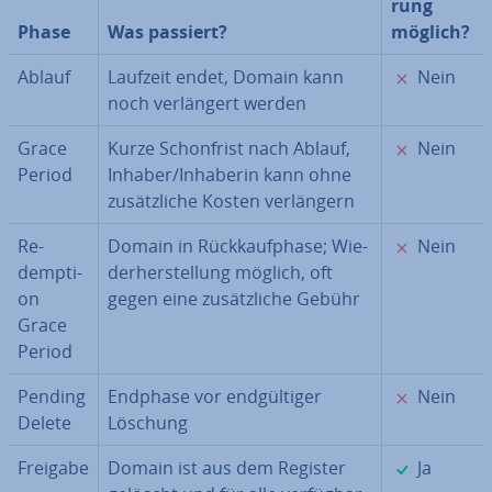
rung
Phase
Was passiert?
möglich?
✗
Ablauf
Laufzeit endet, Domain kann
Nein
noch ver­län­gert werden
✗
Grace
Kurze Schon­frist nach Ablauf,
Nein
Period
Inhaber/Inhaberin kann ohne
zu­sätz­li­che Kosten ver­län­gern
✗
Re­
Domain in Rück­kauf­pha­se; Wie­
Nein
demp­ti­
der­her­stel­lung möglich, oft
on
gegen eine zu­sätz­li­che Gebühr
Grace
Period
✗
Pending
Endphase vor end­gül­ti­ger
Nein
Delete
Löschung
✓
Freigabe
Domain ist aus dem Register
Ja