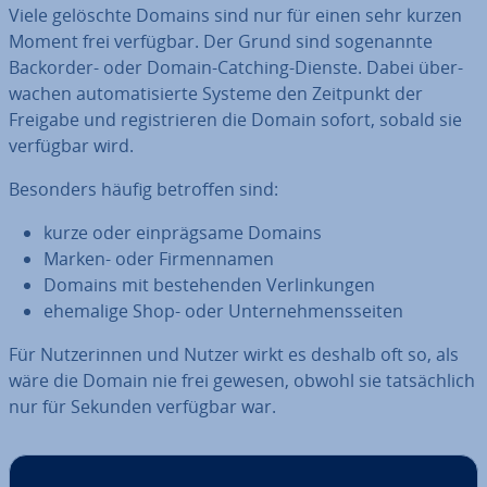
Viele gelöschte Domains sind nur für einen sehr kurzen
Moment frei verfügbar. Der Grund sind so­ge­nann­te
Backorder- oder Domain-Catching-Dienste. Dabei über­
wa­chen au­to­ma­ti­sier­te Systeme den Zeitpunkt der
Freigabe und re­gis­trie­ren die Domain sofort, sobald sie
verfügbar wird.
Besonders häufig betroffen sind:
kurze oder ein­präg­sa­me Domains
Marken- oder Fir­men­na­men
Domains mit be­stehen­den Ver­lin­kun­gen
ehemalige Shop- oder Un­ter­neh­mens­sei­ten
Für Nut­ze­rin­nen und Nutzer wirkt es deshalb oft so, als
wäre die Domain nie frei gewesen, obwohl sie tat­säch­lich
nur für Sekunden verfügbar war.