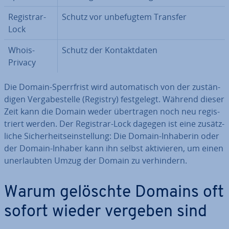
Registrar-
Schutz vor un­be­fug­tem Transfer
Lock
Whois-
Schutz der Kon­takt­da­ten
Privacy
Die Domain-Sperr­frist wird au­to­ma­tisch von der zu­stän­
di­gen Ver­ga­be­stel­le (Registry) fest­ge­legt. Während dieser
Zeit kann die Domain weder über­tra­gen noch neu re­gis­
triert werden. Der Registrar-Lock dagegen ist eine zu­sätz­
li­che Si­cher­heits­ein­stel­lung: Die Domain-Inhaberin oder
der Domain-Inhaber kann ihn selbst ak­ti­vie­ren, um einen
un­er­laub­ten Umzug der Domain zu ver­hin­dern.
Warum gelöschte Domains oft
sofort wieder vergeben sind