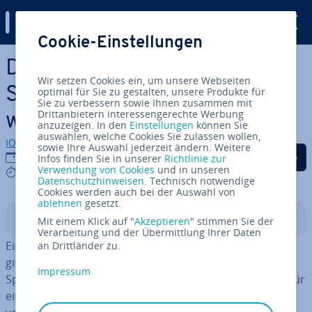
Digital Guide
Cookie-Einstellungen
Zum Haupt­in­halt springen
Domain-Sperre: Welche
Wir setzen Cookies ein, um unsere Webseiten
Sperr­fris­ten gibt es für
optimal für Sie zu gestalten, unsere Produkte für
Sie zu verbessern sowie Ihnen zusammen mit
Drittanbietern interessengerechte Werbung
welche Domain?
anzuzeigen. In den
Einstellungen
können Sie
auswählen, welche Cookies Sie zulassen wollen,
IONOS Redaktion
sowie Ihre Auswahl jederzeit ändern. Weitere
Auf Facebook teilen
Auf Twitter teilen
Auf LinkedIn tei
06.05.2026
Infos finden Sie in unserer
Richtlinie zur
Verwendung von Cookies
und in unseren
8 mins
Datenschutzhinweisen
. Technisch notwendige
Cookies werden auch bei der Auswahl von
ablehnen
gesetzt.
In­halts­ver­zeich­nis
Mit einem Klick auf "
Akzeptieren
" stimmen Sie der
Verarbeitung und der Übermittlung Ihrer Daten
Eine gelöschte Domain ist meist nicht sofort wieder re­
an Drittländer zu.
gis­trier­bar. Grund dafür ist eine so­ge­nann­te Domain-
Impressum
Sperre: Nach der Löschung bleibt die In­ter­net­adres­se für
eine bestimmte Zeit re­ser­viert, bevor sie erneut