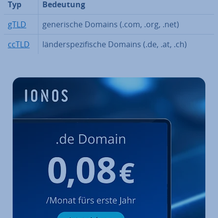
Typ
Bedeutung
gTLD
ge­ne­ri­sche Domains (.com, .org, .net)
ccTLD
län­der­spe­zi­fi­sche Domains (.de, .at, .ch)