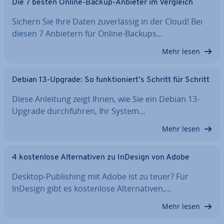
Die 7 besten Online-Backup-Anbieter im Vergleich
Sichern Sie Ihre Daten zu­ver­läs­sig in der Cloud! Bei
diesen 7 Anbietern für Online-Backups…
Mehr lesen
Debian 13-Upgrade: So funk­tio­niert’s Schritt für Schritt
Diese Anleitung zeigt Ihnen, wie Sie ein Debian 13-
Upgrade durch­füh­ren, Ihr System…
Mehr lesen
4 kos­ten­lo­se Al­ter­na­ti­ven zu InDesign von Adobe
Desktop-Pu­bli­shing mit Adobe ist zu teuer? Für
InDesign gibt es kos­ten­lo­se Al­ter­na­ti­ven,…
Mehr lesen