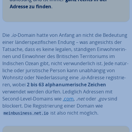
Adresse zu finden
.
Die
.io
-Domain hatte von Anfang an nicht die Bedeutung
einer län­der­spe­zi­fi­schen Endung – was an­ge­sichts der
Tatsache, dass es keine legalen, ständigen Ein­woh­ne­rin­
nen und Einwohner des Bri­ti­schen Ter­ri­to­ri­ums im
Indischen Ozean gibt, nicht ver­wun­der­lich ist. Jede na­tür­
li­che oder ju­ris­ti­sche Person kann un­ab­hän­gig von
Wohnsitz oder Nie­der­las­sung eine
.io
-Adresse re­gis­trie­
ren, wobei
2 bis 63 al­pha­nu­me­ri­sche Zeichen
verwendet werden dürfen. Lediglich Adressen mit
Second-Level-Domains wie
.com
,
.net
oder
.gov
sind
blockiert. Die Re­gis­trie­rung einer Domain wie
ist also nicht möglich.
meinbusiness.net.io