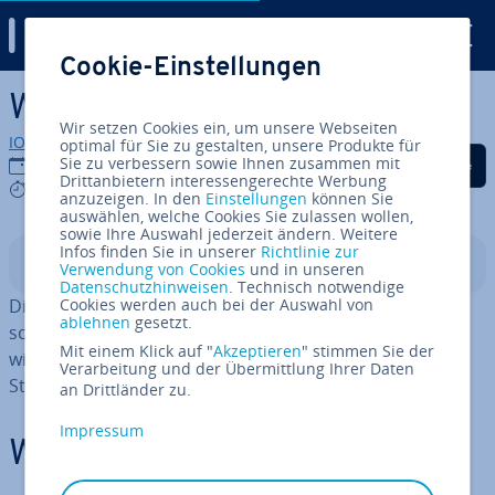
Digital Guide
Cookie-Einstellungen
Zum Haupt­in­halt springen
Was bedeutet .io?
Wir setzen Cookies ein, um unsere Webseiten
IONOS Redaktion
optimal für Sie zu gestalten, unsere Produkte für
Auf Facebook teilen
Auf Twitter teilen
Auf LinkedIn tei
Sie zu verbessern sowie Ihnen zusammen mit
02.05.2025
Drittanbietern interessengerechte Werbung
4 mins
anzuzeigen. In den
Einstellungen
können Sie
auswählen, welche Cookies Sie zulassen wollen,
sowie Ihre Auswahl jederzeit ändern. Weitere
Infos finden Sie in unserer
Richtlinie zur
In­halts­ver­zeich­nis
Verwendung von Cookies
und in unseren
Datenschutzhinweisen
. Technisch notwendige
Die län­der­spe­zi­fi­sche Do­main­endung
Cookies werden auch bei der Auswahl von
.io
ist dem bri­ti­
ablehnen
gesetzt.
schen Ter­ri­to­ri­um im Indischen Ozean zu­ge­wie­sen. Sie
Mit einem Klick auf "
Akzeptieren
" stimmen Sie der
wird jedoch über­wie­gend in IT-Kreisen und von Tech-
Verarbeitung und der Übermittlung Ihrer Daten
Startups genutzt.
an Drittländer zu.
Impressum
Was ist eine .io-Domain?