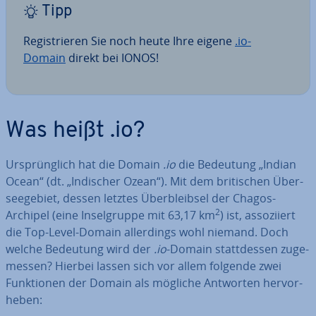
Tipp
Re­gis­trie­ren Sie noch heute Ihre eigene
.io-
Domain
direkt bei IONOS!
Was heißt .io?
Ur­sprüng­lich hat die Domain
.io
die Bedeutung „Indian
Ocean“ (dt. „Indischer Ozean“). Mit dem bri­ti­schen Über­
see­ge­biet, dessen letztes Über­bleib­sel der Chagos-
2
Archipel (eine In­sel­grup­pe mit 63,17 km
) ist, as­so­zi­iert
die Top-Level-Domain al­ler­dings wohl niemand. Doch
welche Bedeutung wird der
.io
-Domain statt­des­sen zu­ge­
mes­sen? Hierbei lassen sich vor allem folgende zwei
Funk­tio­nen der Domain als mögliche Antworten her­vor­
he­ben: