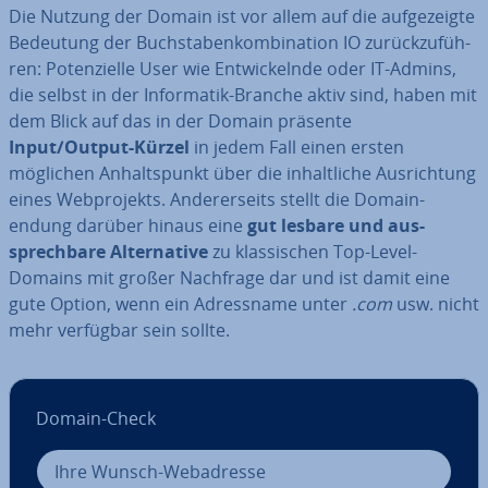
Die Nutzung der Domain ist vor allem auf die auf­ge­zeig­te
Bedeutung der Buch­sta­ben­kom­bi­na­ti­on IO zu­rück­zu­füh­
ren: Po­ten­zi­el­le User wie Ent­wi­ckeln­de oder IT-Admins,
die selbst in der In­for­ma­tik-Branche aktiv sind, haben mit
dem Blick auf das in der Domain präsente
Input/Output-Kürzel
in jedem Fall einen ersten
möglichen An­halts­punkt über die in­halt­li­che Aus­rich­tung
eines Web­pro­jekts. An­de­rer­seits stellt die Do­main­
endung darüber hinaus eine
gut lesbare und aus­
sprech­ba­re Al­ter­na­ti­ve
zu klas­si­schen Top-Level-
Domains mit großer Nachfrage dar und ist damit eine
gute Option, wenn ein Adress­na­me unter
.com
usw. nicht
mehr verfügbar sein sollte.
Domain-Check