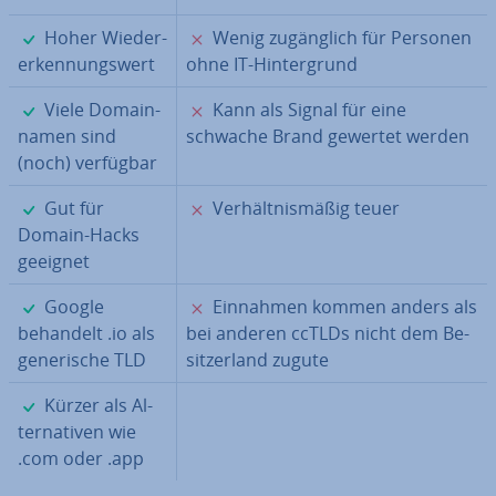
✓
✗
Hoher Wie­der­
Wenig zu­gäng­lich für Personen
erken­nungs­wert
ohne IT-Hin­ter­grund
✓
✗
Viele Do­main­
Kann als Signal für eine
na­men sind
schwache Brand gewertet werden
(noch) verfügbar
✓
✗
Gut für
Ver­hält­nis­mä­ßig teuer
Domain-Hacks
geeignet
✓
✗
Google
Einnahmen kommen anders als
behandelt .io als
bei anderen ccTLDs nicht dem Be­
ge­ne­ri­sche TLD
sitz­er­land zugute
✓
Kürzer als Al­
ter­na­ti­ven wie
.com oder .app