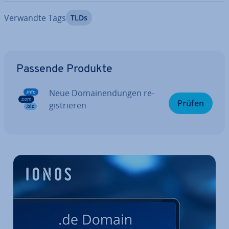
Verwandte Tags
TLDs
Zum Hauptmenü
Passende Produkte
Neue Do­main­endun­gen re­
Prüfen
gis­trie­ren