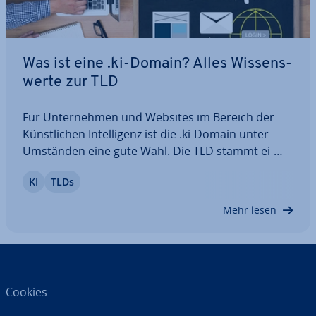
Was ist eine .ki-Domain? Alles Wis­sens­
wer­te zur TLD
Für Un­ter­neh­men und Websites im Bereich der
Künst­li­chen In­tel­li­genz ist die .ki-Domain unter
Umständen eine gute Wahl. Die TLD stammt ei­
gent­lich aus dem In­sel­staat Kiribati, kann aber
KI
TLDs
auch dafür genutzt werden, um Fach­wis­sen im
Bereich der KI her­vor­zu­he­ben. Hier erfahren Sie,
Mehr lesen
was…
Cookies