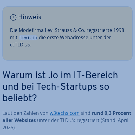
Hinweis
Die Modefirma Levi Strauss & Co. re­gis­trier­te 1998
mit
die erste Web­adres­se unter der
levi.io
ccTLD
.io
.
Warum ist .io im IT-Bereich
und bei Tech-Startups so
beliebt?
Laut den Zahlen von
w3techs.com
sind
rund 0,3 Prozent
aller Websites
unter der TLD
.io
re­gis­triert (Stand: April
2025).