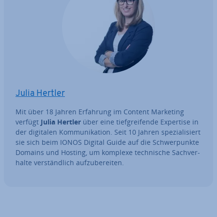
Julia Hertler
Mit über 18 Jahren Erfahrung im Content Marketing
verfügt
Julia Hertler
über eine tief­grei­fen­de Expertise in
der digitalen Kom­mu­ni­ka­ti­on. Seit 10 Jahren spe­zia­li­siert
sie sich beim IONOS Digital Guide auf die Schwer­punk­te
Domains und Hosting, um komplexe tech­ni­sche Sach­ver­
hal­te ver­ständ­lich auf­zu­be­rei­ten.