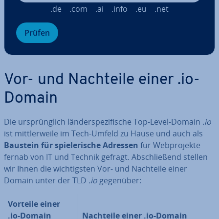
.de
.com
.ai
.info
.eu
.net
Prüfen
Vor- und Nachteile einer .io-
Domain
Die ur­sprüng­lich län­der­spe­zi­fi­sche Top-Level-Domain
.io
ist mitt­ler­wei­le im Tech-Umfeld zu Hause und auch als
Baustein für spie­le­ri­sche Adressen
für Web­pro­jek­te
fernab von IT und Technik gefragt. Ab­schlie­ßend stellen
wir Ihnen die wich­tigs­ten Vor- und Nachteile einer
Domain unter der TLD
.io
gegenüber:
Vorteile einer
.io-Domain
Nachteile einer .io-Domain