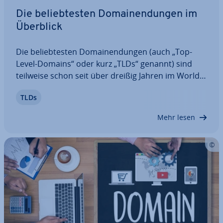
Die be­lieb­tes­ten Do­main­endun­gen im
Überblick
Die be­lieb­tes­ten Do­main­endun­gen (auch „Top-
Level-Domains“ oder kurz „TLDs“ genannt) sind
teilweise schon seit über dreißig Jahren im World
Wide Web verfügbar. Millionen von Websites
TLDs
haben sich für diese Endungen ent­schie­den. Vor
allem die län­der­spe­zi­fi­schen Do­main­endun­gen
Mehr lesen
sind…