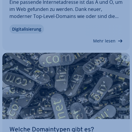
Eine passende In­ter­net­adres­se ist das A und O, um
im Web gefunden zu werden. Dank neuer,
moderner Top-Level-Domains wie oder sind die
Mög­lich­kei­ten bei der Suche nach einem
Di­gi­ta­li­sie­rung
passenden Namen für das eigene Web­pro­jekt in
den ver­gan­ge­nen Jahren erheblich gestiegen. Wie
Mehr lesen
kauft man…
Welche Do­main­ty­pen gibt es?