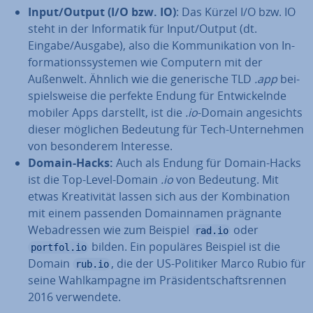
Input/Output (I/O bzw. IO)
: Das Kürzel I/O bzw. IO
steht in der In­for­ma­tik für Input/Output (dt.
Eingabe/Ausgabe), also die Kom­mu­ni­ka­ti­on von In­
for­ma­ti­ons­sys­te­men wie Computern mit der
Außenwelt. Ähnlich wie die ge­ne­ri­sche TLD
.app
bei­
spiels­wei­se die perfekte Endung für Ent­wi­ckeln­de
mobiler Apps darstellt, ist die
.io
-Domain an­ge­sichts
dieser möglichen Bedeutung für Tech-Un­ter­neh­men
von be­son­de­rem Interesse.
Domain-Hacks:
Auch als Endung für Domain-Hacks
ist die Top-Level-Domain
.io
von Bedeutung. Mit
etwas Krea­ti­vi­tät lassen sich aus der Kom­bi­na­ti­on
mit einem passenden Do­main­na­men prägnante
Web­adres­sen wie zum Beispiel
oder
rad.io
bilden. Ein populäres Beispiel ist die
portfol.io
Domain
, die der US-Politiker Marco Rubio für
rub.io
seine Wahl­kam­pa­gne im Prä­si­dent­schafts­ren­nen
2016 ver­wen­de­te.