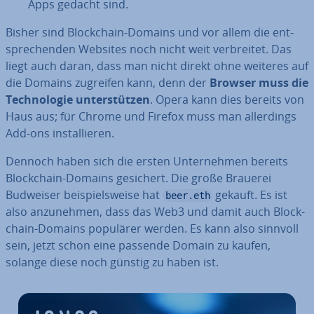
Apps gedacht sind.
Bisher sind Block­chain-Domains und vor allem die ent­
spre­chen­den Websites noch nicht weit ver­brei­tet. Das
liegt auch daran, dass man nicht direkt ohne weiteres auf
die Domains zugreifen kann, denn der
Browser muss die
Tech­no­lo­gie un­ter­stüt­zen
. Opera kann dies bereits von
Haus aus; für Chrome und Firefox muss man al­ler­dings
Add-ons in­stal­lie­ren.
Dennoch haben sich die ersten Un­ter­neh­men bereits
Block­chain-Domains gesichert. Die große Brauerei
Budweiser bei­spiels­wei­se hat
gekauft. Es ist
beer.eth
also an­zu­neh­men, dass das Web3 und damit auch Block­
chain-Domains populärer werden. Es kann also sinnvoll
sein, jetzt schon eine passende Domain zu kaufen,
solange diese noch günstig zu haben ist.