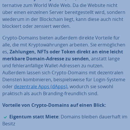
ter­na­ti­ve zum World Wide Web. Da die Website nicht
über einen einzelnen Server be­reit­ge­stellt wird, sondern
wiederum in der Block­chain liegt, kann diese auch nicht
blockiert oder zensiert werden.
Crypto-Domains bieten außerdem direkte Vorteile für
alle, die mit Kryp­to­wäh­run­gen arbeiten. Sie er­mög­li­chen
es,
Zahlungen, NFTs oder Token direkt an eine leicht
merkbare Domain-Adresse zu senden
, anstatt lange
und feh­ler­an­fäl­li­ge Wallet-Adressen zu nutzen.
Außerdem lassen sich Crypto-Domains mit de­zen­tra­len
Diensten kom­bi­nie­ren, bei­spiels­wei­se für Login-Systeme
oder
de­zen­tra­le Apps (dApps)
, wodurch sie sowohl
praktisch als auch Branding-freund­lich sind.
Vorteile von Crypto-Domains auf einen Blick:
✓
Eigentum statt Miete
: Domains bleiben dauerhaft im
Besitz