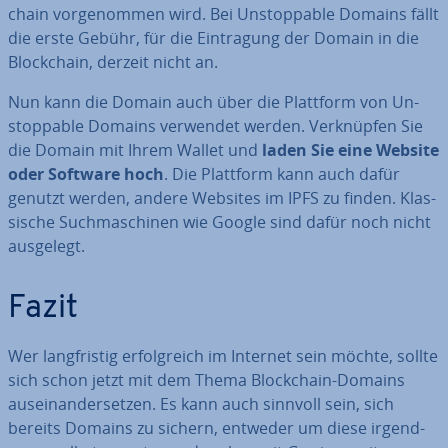
chain vor­ge­nom­men wird. Bei Un­stoppable Domains fällt
die erste Gebühr, für die Ein­tra­gung der Domain in die
Block­chain, derzeit nicht an.
Nun kann die Domain auch über die Plattform von Un­
stoppable Domains verwendet werden. Ver­knüp­fen Sie
die Domain mit Ihrem Wallet und
laden Sie eine Website
oder Software hoch
. Die Plattform kann auch dafür
genutzt werden, andere Websites im IPFS zu finden. Klas­
si­sche Such­ma­schi­nen wie Google sind dafür noch nicht
ausgelegt.
Fazit
Wer lang­fris­tig er­folg­reich im Internet sein möchte, sollte
sich schon jetzt mit dem Thema Block­chain-Domains
aus­ein­an­der­set­zen. Es kann auch sinnvoll sein, sich
bereits Domains zu sichern, entweder um diese ir­gend­