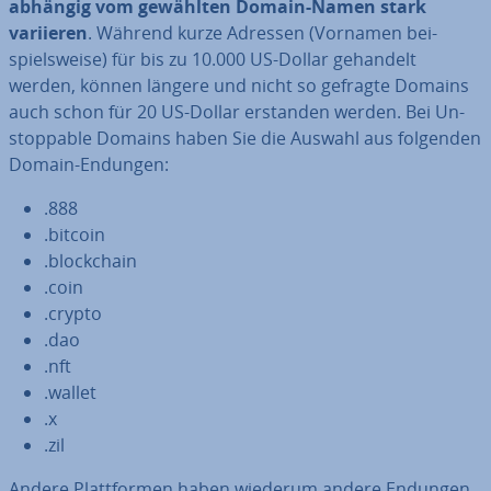
abhängig vom gewählten Domain-Namen stark
variieren
. Während kurze Adressen (Vornamen bei­
spiels­wei­se) für bis zu 10.000 US-Dollar gehandelt
werden, können längere und nicht so gefragte Domains
auch schon für 20 US-Dollar erstanden werden. Bei Un­
stoppable Domains haben Sie die Auswahl aus folgenden
Domain-Endungen:
.888
.bitcoin
.block­chain
.coin
.crypto
.dao
.nft
.wallet
.x
.zil
Andere Platt­for­men haben wiederum andere Endungen