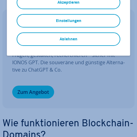
Akzeptieren
Einstellungen
IONOS GPT
Ihr sou­ve­rä­ner KI Assistent für mehr
Pro­duk­ti­vi­tät.
Ablehnen
Fragen, gestalten, re­cher­chie­ren – sicher mit
IONOS GPT. Die souveräne und günstige Al­ter­na­
ti­ve zu ChatGPT & Co.
Zum Angebot
Wie funk­tio­nie­ren Block­chain-
Domains?