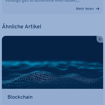
InDesign gibt es kos­ten­lo­se Al­ter­na­ti­ven,…
Mehr lesen
Ähnliche Artikel
Block­chain