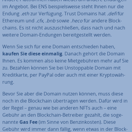
im Angebot. Bei ENS bei­spiels­wei­se steht Ihnen nur die
Endung
.eth
zur Verfügung. Trust Domains hat
.defi
für
Ethereum und
.cfx
,
.bnb
sowie
.heco
für andere Block­
chains. Es ist nicht aus­zu­schlie­ßen, dass nach und nach
weitere Domain-Endungen be­reit­ge­stellt werden.
Wenn Sie sich für eine Domain ent­schie­den haben,
kaufen Sie diese einmalig
. Danach gehört die Domain
Ihnen. Es kommen also keine Miet­ge­büh­ren mehr auf Sie
zu. Bezahlen können Sie bei Un­stoppable Domain mit
Kre­dit­kar­te, per PayPal oder auch mit einer Kryp­to­wäh­
rung.
Bevor Sie aber die Domain nutzen können, muss diese
noch in die Block­chain über­tra­gen werden. Dafür wird in
der Regel – genau wie bei anderen NFTs auch – eine
Gebühr an den Block­chain-Betreiber gezahlt, die so­ge­
nann­te
Gas Fee
(im Sinne von Ben­zin­kos­ten). Diese
Gebühr wird immer dann fällig, wenn etwas in der Block­