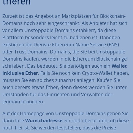
trie­ren
Zurzeit ist das Angebot an Markt­plät­zen für Block­chain-
Domains noch sehr ein­ge­schränkt. Als Anbieter hat sich
vor allem Un­stoppable Domains etabliert, da diese
Plattform besonders leicht zu bedienen ist. Daneben
exis­tie­ren die Dienste Ethereum Name Service (ENS)
oder Trust Domains. Domains, die Sie bei Un­stoppable
Domains kaufen, werden in die Ethereum Block­chain ge­
schrie­ben. Das bedeutet, Sie benötigen auch ein
Wallet
inklusive Ether
. Falls Sie noch kein Crypto-Wallet haben,
müssen Sie ein solches zunächst anlegen. Kaufen Sie
auch bereits etwas Ether, denn dieses werden Sie unter
Umständen für das Ein­rich­ten und Verwalten der
Domain brauchen.
Auf der Homepage von Un­stoppable Domains geben Sie
dann Ihre
Wunsch­adres­se
ein und über­prü­fen, ob diese
noch frei ist. Sie werden fest­stel­len, dass die Preise