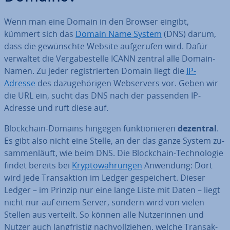
Wenn man eine Domain in den Browser eingibt,
kümmert sich das
Domain Name System
(DNS) darum,
dass die ge­wünsch­te Website auf­ge­ru­fen wird. Dafür
verwaltet die Ver­ga­be­stel­le ICANN zentral alle Domain-
Namen. Zu jeder re­gis­trier­ten Domain liegt die
IP-
Adresse
des da­zu­ge­hö­ri­gen Web­ser­vers vor. Geben wir
die URL ein, sucht das DNS nach der passenden IP-
Adresse und ruft diese auf.
Block­chain-Domains hingegen funk­tio­nie­ren
dezentral
.
Es gibt also nicht eine Stelle, an der das ganze System zu­
sam­men­läuft, wie beim DNS. Die Block­chain-Tech­no­lo­gie
findet bereits bei
Kryp­to­wäh­run­gen
Anwendung: Dort
wird jede Trans­ak­ti­on im Ledger ge­spei­chert. Dieser
Ledger – im Prinzip nur eine lange Liste mit Daten – liegt
nicht nur auf einem Server, sondern wird von vielen
Stellen aus verteilt. So können alle Nut­ze­rin­nen und
Nutzer auch lang­fris­tig nach­voll­zie­hen, welche Trans­ak­