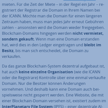
mieten. Für die Zeit der Miete – in der Regel ein Jahr – re­
gis­triert der Registrar die Domain in Ihrem Namen bei
der ICANN. Möchte man die Domain für einen längeren
Zeitraum haben, muss man jedes Jahr erneut Gebühren
zahlen – ansonsten wird die Domain wieder frei­ge­ge­ben.
Block­chain-Domains hingegen werden
nicht vermietet,
sondern gekauft
. Wenn man eine Domain erstanden
hat, wird dies in den Ledger ein­ge­tra­gen und
bleibt im
Besitz
, bis man sich ent­schei­det, die Domain zu
verkaufen.
Da das ganze Block­chain-System dezentral aufgebaut ist,
hat auch
keine einzelne Or­ga­ni­sa­ti­on
(wie die ICANN
oder die Re­gis­tra­re) Kontrolle über eine einmal verkaufte
Domain. Nur die Besitzer können Än­de­run­gen
vornehmen. Und deshalb kann eine Domain auch bei­
spiels­wei­se nicht gesperrt werden. Eine Website, die mit
einer Block­chain-Domain versehen ist, existiert zudem im
In­ter­Pla­ne­ta­ry File System
(IPFS) – einer de­zen­tra­le Al­