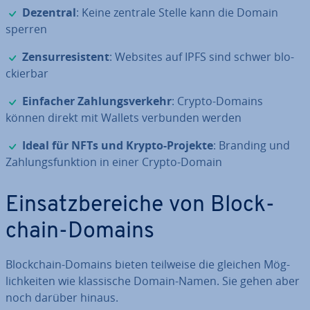
✓
Dezentral
: Keine zentrale Stelle kann die Domain
sperren
✓
Zen­sur­re­sis­tent
: Websites auf IPFS sind schwer blo­
ckier­bar
✓
Einfacher Zah­lungs­ver­kehr
: Crypto-Domains
können direkt mit Wallets verbunden werden
✓
Ideal für NFTs und Krypto-Projekte
: Branding und
Zah­lungs­funk­ti­on in einer Crypto-Domain
Ein­satz­be­rei­che von Block­
chain-Domains
Block­chain-Domains bieten teilweise die gleichen Mög­
lich­kei­ten wie klas­si­sche Domain-Namen. Sie gehen aber
noch darüber hinaus.