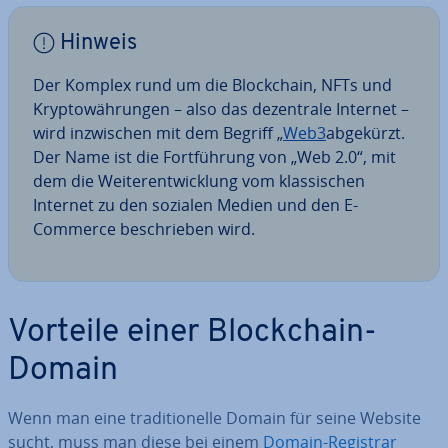
Hinweis
Der Komplex rund um die Block­chain, NFTs und
Kryp­to­wäh­run­gen – also das de­zen­tra­le Internet –
wird in­zwi­schen mit dem Begriff „
Web3
abgekürzt.
Der Name ist die Fort­füh­rung von „Web 2.0“, mit
dem die Wei­ter­ent­wick­lung vom klas­si­schen
Internet zu den sozialen Medien und den E-
Commerce be­schrie­ben wird.
Vorteile einer Block­chain-
Domain
Wenn man eine tra­di­tio­nel­le Domain für seine Website
sucht, muss man diese bei einem
Domain-Registrar