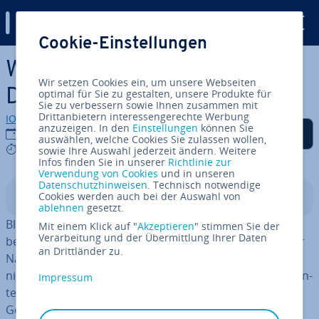
Digital Guide
Cookie-Einstellungen
Zum Haupt­in­halt springen
Was sind Block­chain-
Wir setzen Cookies ein, um unsere Webseiten
Domains?
optimal für Sie zu gestalten, unsere Produkte für
Sie zu verbessern sowie Ihnen zusammen mit
Drittanbietern interessengerechte Werbung
IONOS Redaktion
anzuzeigen. In den
Einstellungen
können Sie
Auf Facebook teilen
Auf Twitter teilen
Auf LinkedIn teilen
Als be­vor­zug­te Quelle
06.11.2025
auswählen, welche Cookies Sie zulassen wollen,
auf Google hin­zu­fü­gen
8 mins
sowie Ihre Auswahl jederzeit ändern. Weitere
Infos finden Sie in unserer
Richtlinie zur
Verwendung von Cookies
und in unseren
Datenschutzhinweisen
. Technisch notwendige
Cookies werden auch bei der Auswahl von
In­halts­ver­zeich­nis
ablehnen
gesetzt.
Block­chain-Domains (häufig auch als „Crypto-Domains“
Mit einem Klick auf "
Akzeptieren
" stimmen Sie der
Verarbeitung und der Übermittlung Ihrer Daten
be­zeich­net) basieren auf einem al­ter­na­ti­ven System der
an Drittländer zu.
Na­mens­auf­lö­sung. Die neue Ent­wick­lung ist zwar noch
nicht mas­sen­taug­lich, ver­spricht aber bereits in­ter­es­san­
Impressum
te Vorteile – z. B., dass man Block­chain-Domains im
Gegensatz zu klas­si­schen Domains kaufen kann.