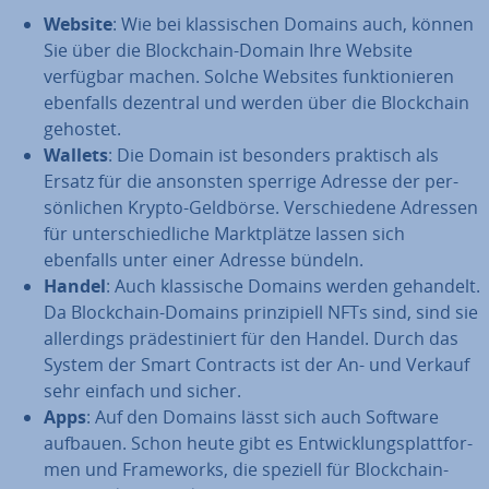
Website
: Wie bei klas­si­schen Domains auch, können
Sie über die Block­chain-Domain Ihre Website
verfügbar machen. Solche Websites funk­tio­nie­ren
ebenfalls dezentral und werden über die Block­chain
gehostet.
Wallets
: Die Domain ist besonders praktisch als
Ersatz für die ansonsten sperrige Adresse der per­
sön­li­chen Krypto-Geldbörse. Ver­schie­de­ne Adressen
für un­ter­schied­li­che Markt­plät­ze lassen sich
ebenfalls unter einer Adresse bündeln.
Handel
: Auch klas­si­sche Domains werden gehandelt.
Da Block­chain-Domains prin­zi­pi­ell NFTs sind, sind sie
al­ler­dings prä­de­sti­niert für den Handel. Durch das
System der Smart Contracts ist der An- und Verkauf
sehr einfach und sicher.
Apps
: Auf den Domains lässt sich auch Software
aufbauen. Schon heute gibt es Ent­wick­lungs­platt­for­
men und Frame­works, die speziell für Block­chain-