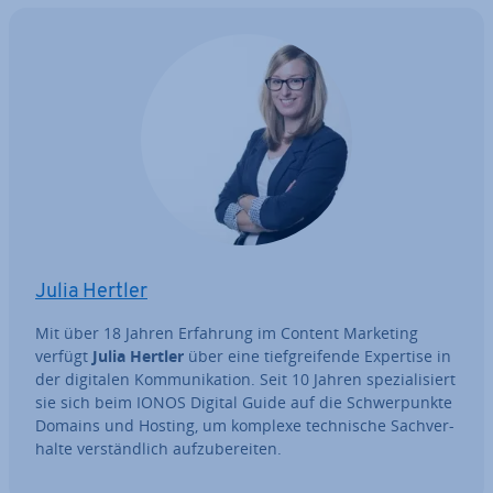
Julia Hertler
Mit über 18 Jahren Erfahrung im Content Marketing
verfügt
Julia Hertler
über eine tief­grei­fen­de Expertise in
der digitalen Kom­mu­ni­ka­ti­on. Seit 10 Jahren spe­zia­li­siert
sie sich beim IONOS Digital Guide auf die Schwer­punk­te
Domains und Hosting, um komplexe tech­ni­sche Sach­ver­
hal­te ver­ständ­lich auf­zu­be­rei­ten.