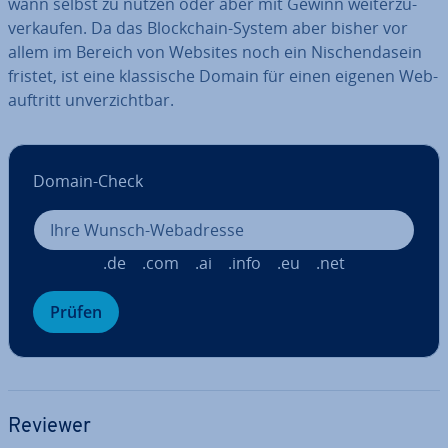
wann selbst zu nutzen oder aber mit Gewinn wei­ter­zu­
ver­kau­fen. Da das Block­chain-System aber bisher vor
allem im Bereich von Websites noch ein Ni­schen­da­sein
fristet, ist eine klas­si­sche Domain für einen eigenen Web­
auf­tritt un­ver­zicht­bar.
Domain-Check
.de
.com
.ai
.info
.eu
.net
Prüfen
Reviewer