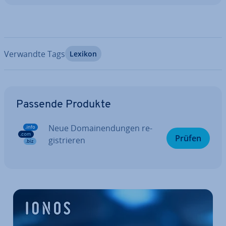
Verwandte Tags
Lexikon
Zum Hauptmenü
Passende Produkte
Neue Do­main­endun­gen re­
Prüfen
gis­trie­ren