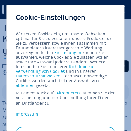
Digital Guide
Cookie-Einstellungen
Zum Haupt­in­halt springen
Ty­pe­Script De­co­ra­tors:
Wir setzen Cookies ein, um unsere Webseiten
Klassen, Methoden und Ei­
optimal für Sie zu gestalten, unsere Produkte für
Sie zu verbessern sowie Ihnen zusammen mit
Drittanbietern interessengerechte Werbung
gen­schaf­ten
anzuzeigen. In den
Einstellungen
können Sie
auswählen, welche Cookies Sie zulassen wollen,
IONOS Redaktion
sowie Ihre Auswahl jederzeit ändern. Weitere
Auf Facebook teilen
Auf Twitter teilen
Auf LinkedIn tei
04.07.2024
Infos finden Sie in unserer
Richtlinie zur
Verwendung von Cookies
und in unseren
7 mins
Datenschutzhinweisen
. Technisch notwendige
Cookies werden auch bei der Auswahl von
ablehnen
gesetzt.
In­halts­ver­zeich­nis
Mit einem Klick auf "
Akzeptieren
" stimmen Sie der
Verarbeitung und der Übermittlung Ihrer Daten
Ty­pe­Script De­co­ra­tors sind eine prak­ti­sche und einfache
an Drittländer zu.
Methode, um Objekten zu­sätz­li­che Funk­tio­nen zu­zu­wei­
Impressum
sen, ohne dabei den Quellcode zu verändern. Sie können
auf Klassen, Methoden, Ei­gen­schaf­ten, Zu­griffs­funk­tio­