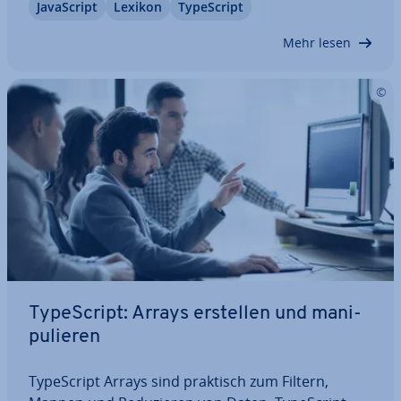
Ja­va­Script
Lexikon
Ty­pe­Script
und Ein­satz­ge­bie­te von Ty­pe­Script vor. Wir werden
außerdem er­for­schen, wie Ty­pe­Script den…
Mehr lesen
Ty­pe­Script: Arrays erstellen und ma­ni­
pu­lie­ren
Ty­pe­Script Arrays sind praktisch zum Filtern,