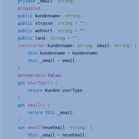
private
 _email
:
string
;
@
required
public
 kundenname
:
string
;
public
 strasse
:
string
=
""
;
public
 wohnort
:
string
=
""
;
public
 land
:
string
=
""
;
constructor
(
kundenname
:
string
,
 email
:
string
)
{
this
.
kundenname 
=
 kundenname
;
this
.
_email 
=
 email
;
}
@
enumerable
(
false
)
get
userType
(
)
{
return
 Kunden
.
userType
;
}
get
email
(
)
{
return
this
.
_email
;
}
set
email
(
neueEmail
:
string
)
{
this
.
_email 
=
 neueEmail
;