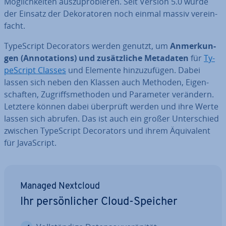
Mög­lich­kei­ten aus­zu­pro­bie­ren. Seit Version 5.0 wurde
der Einsatz der De­ko­ra­to­ren noch einmal massiv ver­ein­
facht.
Ty­pe­Script De­co­ra­tors werden genutzt, um
An­mer­kun­
gen (An­no­ta­ti­ons) und zu­sätz­li­che Metadaten
für
Ty­
pe­Script Classes
und Elemente hin­zu­zu­fü­gen. Dabei
lassen sich neben den Klassen auch Methoden, Ei­gen­
schaf­ten, Zu­griffs­me­tho­den und Parameter verändern.
Letztere können dabei überprüft werden und ihre Werte
lassen sich abrufen. Das ist auch ein großer Un­ter­schied
zwischen Ty­pe­Script De­co­ra­tors und ihrem Äqui­va­lent
für Ja­va­Script.
Managed Nextcloud
Ihr per­sön­li­cher Cloud-Speicher