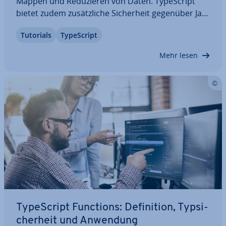
Mappen und Re­du­zie­ren von Daten. Ty­pe­Script
bietet zudem zu­sätz­li­che Si­cher­heit gegenüber Ja­
va­Script, da es Fehler wie den Zugriff auf un­de­fi­
Tutorials
Ty­pe­Script
nier­te Elemente oder den Versuch, mit un­gül­ti­gen
Da­ten­ty­pen zu arbeiten, vor dem Ausführen…
Mehr lesen
Ty­pe­Script Functions: De­fi­ni­ti­on, Typ­si­
cher­heit und Anwendung