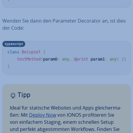
Wenden Sie dann den Parameter Decorator an, ist dies
der Code:
ty­pe­script
class
Beispiel
{
testMethod
(
param0
:
any
,
@
print
 param1
:
any
)
{
}
}
Tipp
Ideal für statische Websites und Apps glei­cher­ma­
ßen: Mit
Deploy Now
von IONOS pro­fi­tie­ren Sie
von einfachem Staging, einem schnellen Setup
und perfekt ab­ge­stimm­ten Workflows. Finden Sie