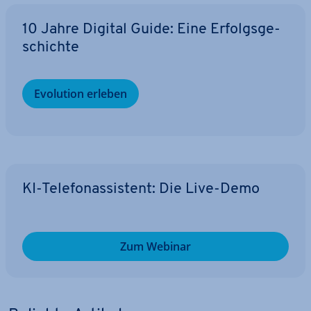
10 Jahre Digital Guide: Eine Er­folgs­ge­
schich­te
Evolution erleben
KI-Te­le­fon­as­sis­tent: Die Live-Demo
Zum Webinar