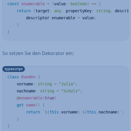
const
enumerable
=
(
value
:
boolean
)
=>
{
return
(
target
:
any
,
 propertyKey
:
string
,
 descri
        descriptor
.
enumerable 
=
 value
;
}
}
So setzen Sie den Dekorator ein:
ty­pe­script
class
Kunden
{
    vorname
:
string
=
"Julia"
;
    nachname
:
string
=
"Schulz"
;
@
enumerable
(
true
)
get
name
(
)
{
return
`
${
this
.
vorname
}
${
this
.
nachname
}
`
;
}
}