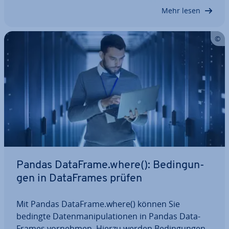
ef­fi­zi­en­ten Umgang mit großen…
Mehr lesen
Pandas DataFrame.where(): Be­din­gun­
gen in Da­ta­Frames prüfen
Mit Pandas DataFrame.where() können Sie
bedingte Da­ten­ma­ni­pu­la­tio­nen in Pandas Da­ta­
Frames vornehmen. Hierzu werden Be­din­gun­gen