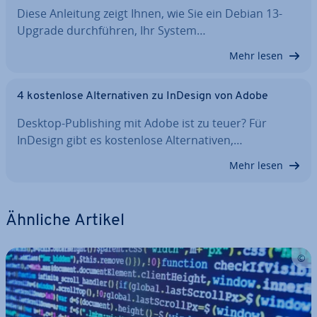
Diese Anleitung zeigt Ihnen, wie Sie ein Debian 13-
Upgrade durch­füh­ren, Ihr System…
Mehr lesen
4 kos­ten­lo­se Al­ter­na­ti­ven zu InDesign von Adobe
Desktop-Pu­bli­shing mit Adobe ist zu teuer? Für
InDesign gibt es kos­ten­lo­se Al­ter­na­ti­ven,…
Mehr lesen
Ähnliche Artikel