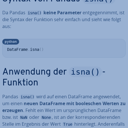
Da Pandas
keine Parameter
ent­ge­gen­nimmt, ist
isna()
die Syntax der Funktion sehr einfach und sieht wie folgt
aus:
python
DataFrame
.
isna
(
)
isna()
Anwendung der
-
Funktion
Pandas
wird auf einen DataFrame an­ge­wen­det,
isna()
um einen
neuen DataFrame mit boole­schen Werten zu
erzeugen
. Fehlt ein Wert im ur­sprüng­li­chen DataFrame
bzw. ist
oder
, ist an der kor­re­spon­die­ren­den
NaN
None
Stelle im Ergebnis der Wert
hin­ter­legt. An­de­ren­falls
True