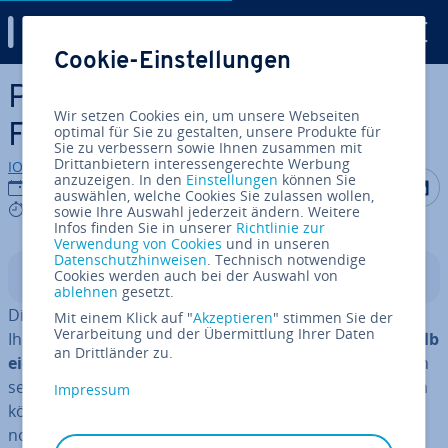
Digital Guide
Cookie-Einstellungen
Zum Haupt­in­halt springen
Pandas-isna()-Funktion:
Wir setzen Cookies ein, um unsere Webseiten
Fehlende Werte erkennen
optimal für Sie zu gestalten, unsere Produkte für
Sie zu verbessern sowie Ihnen zusammen mit
Drittanbietern interessengerechte Werbung
IONOS Redaktion
anzuzeigen. In den
Einstellungen
können Sie
Auf Facebo
Auf Tw
A
28.08.2024
auswählen, welche Cookies Sie zulassen wollen,
2 mins
sowie Ihre Auswahl jederzeit ändern. Weitere
Infos finden Sie in unserer
Richtlinie zur
Verwendung von Cookies
und in unseren
Datenschutzhinweisen
. Technisch notwendige
Cookies werden auch bei der Auswahl von
In­halts­ver­zeich­nis
ablehnen
gesetzt.
Die
Python-Pandas
-Funktion
hilft
Mit einem Klick auf "
Akzeptieren
DataFrame.isna()
" stimmen Sie der
Verarbeitung und der Übermittlung Ihrer Daten
Ihnen dabei,
fehlende Daten (
oder
) innerhalb
NaN
None
an Drittländer zu.
eines Da­ta­Frames zu iden­ti­fi­zie­ren
. Das kann hilfreich
sein, um fest­zu­stel­len, ob geplante Analysen statt­fin­den
Impressum
können oder ob zuvor eine Be­rei­ni­gung der Daten
notwendig ist.