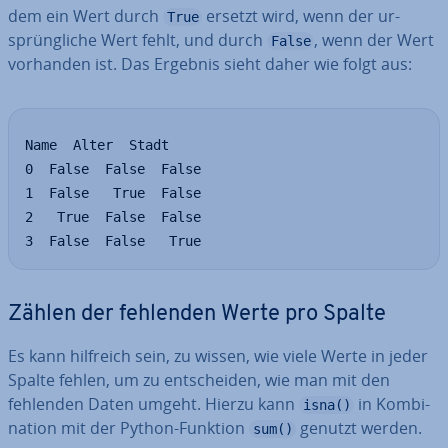
dem ein Wert durch
ersetzt wird, wenn der ur­
True
sprüng­li­che Wert fehlt, und durch
, wenn der Wert
False
vorhanden ist. Das Ergebnis sieht daher wie folgt aus:
Name  Alter  Stadt

0  False  False  False

1  False   True  False

2   True  False  False

3  False  False   True
Zählen der fehlenden Werte pro Spalte
Es kann hilfreich sein, zu wissen, wie viele Werte in jeder
Spalte fehlen, um zu ent­schei­den, wie man mit den
fehlenden Daten umgeht. Hierzu kann
in Kom­bi­
isna()
na­ti­on mit der Python-Funktion
genutzt werden.
sum()