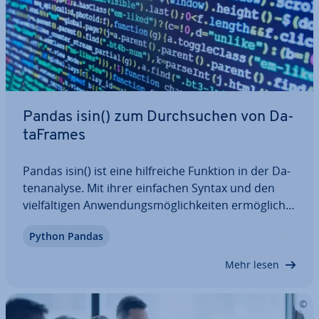
Pandas isin() zum Durch­su­chen von Da­
ta­Frames
Pandas isin() ist eine hilf­rei­che Funktion in der Da­
ten­ana­ly­se. Mit ihrer einfachen Syntax und den
viel­fäl­ti­gen An­wen­dungs­mög­lich­kei­ten er­mög­licht
sie es, schnell und effizient zu prüfen, ob
Python Pandas
bestimmte Werte in einem DataFrame vorhanden
sind. Ob zur Über­prü­fung einzelner Spalten,…
Mehr lesen