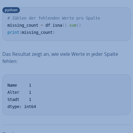
python
# Zählen der fehlenden Werte pro Spalte
missing_count 
=
 df
.
isna
(
)
.
sum
(
)
print
(
missing_count
)
Das Resultat zeigt an, wie viele Werte in jeder Spalte
fehlen:
Name     1

Alter    1

Stadt    1

dtype: int64