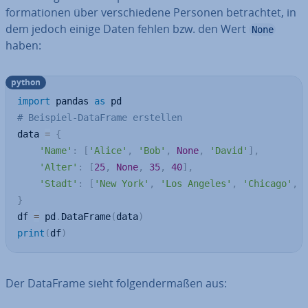
for­ma­tio­nen über ver­schie­de­ne Personen be­trach­tet, in
dem jedoch einige Daten fehlen bzw. den Wert
None
haben:
python
import
 pandas 
as
# Beispiel-DataFrame erstellen
data 
=
{
'Name'
:
[
'Alice'
,
'Bob'
,
None
,
'David'
]
,
'Alter'
:
[
25
,
None
,
35
,
40
]
,
'Stadt'
:
[
'New York'
,
'Los Angeles'
,
'Chicago'
,
}
df 
=
 pd
.
DataFrame
(
data
)
print
(
df
)
Der DataFrame sieht fol­gen­der­ma­ßen aus: