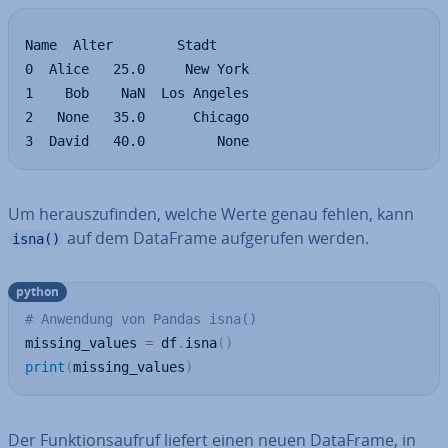
Name  Alter        Stadt

0  Alice   25.0     New York

1    Bob    NaN  Los Angeles

2   None   35.0      Chicago

3  David   40.0         None
Um her­aus­zu­fin­den, welche Werte genau fehlen, kann
auf dem DataFrame auf­ge­ru­fen werden.
isna()
python
# Anwendung von Pandas isna()
missing_values 
=
 df
.
isna
(
)
print
(
missing_values
)
Der Funk­ti­ons­auf­ruf liefert einen neuen DataFrame, in