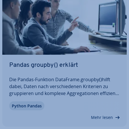
Pandas groupby() erklärt
Die Pandas-Funktion DataFrame.groupby()hilft
dabei, Daten nach ver­schie­de­nen Kriterien zu
grup­pie­ren und komplexe Ag­gre­ga­tio­nen effizient
durch­zu­füh­ren. Mit der richtigen Anwendung
Python Pandas
dieser Methode können Analysen schneller und
über­sicht­li­cher gestaltet werden. Erfahren Sie
Mehr lesen
hier…