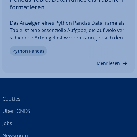
for­ma­tie­ren
Das Anzeigen eines Python Pandas DataFrame als
Table ist eine es­sen­zi­el­le Aufgabe, die auf viele ver­
schie­de­ne Arten gelöst werden kann, je nach den
An­for­de­run­gen. Ob einfache Kon­so­len­aus­ga­be,
Python Pandas
for­ma­tier­te HTML-Tabelle oder Vi­sua­li­sie­rung in
Stan­dard­for­ma­ten – es gibt eine breite…
Mehr lesen
Cookies
Über IONOS
Jobs
Newsroom