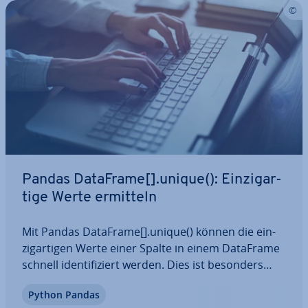
Pandas DataFrame[].unique(): Ein­zig­ar­
ti­ge Werte ermitteln
Mit Pandas DataFrame[].unique() können die ein­
zig­ar­ti­gen Werte einer Spalte in einem DataFrame
schnell iden­ti­fi­ziert werden. Dies ist besonders
hilfreich, um Duplikate zu finden. Durch die direkte
Python Pandas
Rückgabe eines numpy-Arrays er­leich­tert sie den