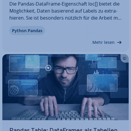
Die Pandas-DataFrame-Ei­gen­schaft loc[] bietet die
Mög­lich­keit, Daten basierend auf Labels zu ex­tra­
hie­ren. Sie ist besonders nützlich für die Arbeit mit
Daten, bei denen die Position von Zeilen und
Python Pandas
Spalten nicht immer vor­her­seh­bar ist. Erfahren Sie
in diesem Artikel, wie Sie loc[]…
Mehr lesen
Pandas Table: Da­ta­Frames als Tabellen