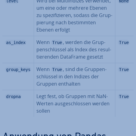
Wird bei Mul­ti­in­di­zes verwendet,
level
None
um eine oder mehrere Ebenen
zu spe­zi­fi­zie­ren, sodass die Grup­
pie­rung nach be­stimm­ten
Ebenen erfolgt
Wenn
, werden die Grup­
as_index
True
True
pen­schlüs­sel als Index des re­sul­
tie­ren­den DataFrame gesetzt
Wenn
, sind die Grup­pen­
group_keys
True
True
schlüs­sel in den Indizes der
Gruppen enthalten
Legt fest, ob Gruppen mit NaN-
dropna
True
Werten aus­ge­schlos­sen werden
sollen