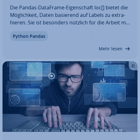
Die Pandas-DataFrame-Ei­gen­schaft loc[] bietet die
Mög­lich­keit, Daten basierend auf Labels zu ex­tra­
hie­ren. Sie ist besonders nützlich für die Arbeit mit
Daten, bei denen die Position von Zeilen und
Python Pandas
Spalten nicht immer vor­her­seh­bar ist. Erfahren Sie
in diesem Artikel, wie Sie loc[]…
Mehr lesen