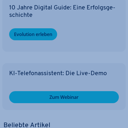
10 Jahre Digital Guide: Eine Er­folgs­ge­
schich­te
Evolution erleben
KI-Te­le­fon­as­sis­tent: Die Live-Demo
Zum Webinar
Beliebte Artikel