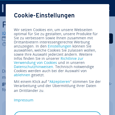
Digital Guide
Cookie-Einstellungen
Zum Haupt­in­halt springen
Pandas groupby() erklärt
Wir setzen Cookies ein, um unsere Webseiten
IONOS Redaktion
optimal für Sie zu gestalten, unsere Produkte für
Auf Facebook teilen
Auf Twitter teilen
Auf LinkedIn tei
Sie zu verbessern sowie Ihnen zusammen mit
28.08.2024
Drittanbietern interessengerechte Werbung
3 mins
anzuzeigen. In den
Einstellungen
können Sie
auswählen, welche Cookies Sie zulassen wollen,
sowie Ihre Auswahl jederzeit ändern. Weitere
Infos finden Sie in unserer
Richtlinie zur
In­halts­ver­zeich­nis
Verwendung von Cookies
und in unseren
Datenschutzhinweisen
. Technisch notwendige
Die
Python Pandas
Cookies werden auch bei der Auswahl von
-Funktion er­
DataFrame.groupby()
ablehnen
gesetzt.
mög­licht es,
Daten nach be­stimm­ten Kriterien zu
Mit einem Klick auf "
Akzeptieren
" stimmen Sie der
grup­pie­ren
und ver­schie­de­ne Ag­gre­ga­tio­nen und Trans­
Verarbeitung und der Übermittlung Ihrer Daten
for­ma­tio­nen auf diesen Gruppen durch­zu­füh­ren.
an Drittländer zu.
Impressum
Web­hos­ting