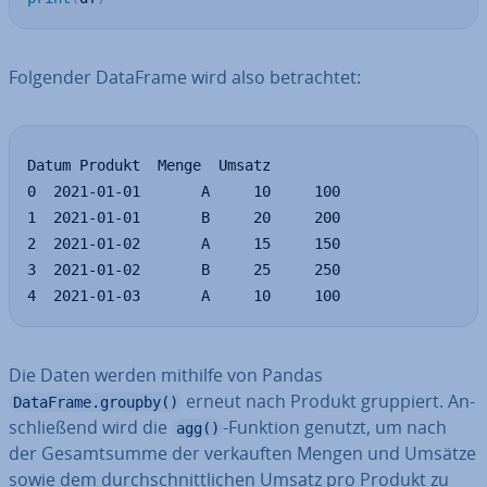
Folgender DataFrame wird also be­trach­tet:
Datum Produkt  Menge  Umsatz

0  2021-01-01       A     10     100

1  2021-01-01       B     20     200

2  2021-01-02       A     15     150

3  2021-01-02       B     25     250

4  2021-01-03       A     10     100
Die Daten werden mithilfe von Pandas
erneut nach Produkt gruppiert. An­
DataFrame.groupby()
schlie­ßend wird die
-Funktion genutzt, um nach
agg()
der Ge­samt­sum­me der ver­kauf­ten Mengen und Umsätze
sowie dem durch­schnitt­li­chen Umsatz pro Produkt zu