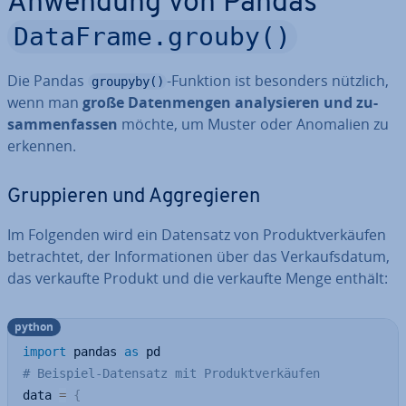
Anwendung von Pandas
DataFrame.grouby()
Die Pandas
-Funktion ist besonders nützlich,
groupyby()
wenn man
große Da­ten­men­gen ana­ly­sie­ren und zu­
sam­men­fas­sen
möchte, um Muster oder Anomalien zu
erkennen.
Grup­pie­ren und Agg­re­gie­ren
Im Folgenden wird ein Datensatz von Pro­dukt­ver­käu­fen
be­trach­tet, der In­for­ma­tio­nen über das Ver­kaufs­da­tum,
das verkaufte Produkt und die verkaufte Menge enthält:
python
import
 pandas 
as
# Beispiel-Datensatz mit Produktverkäufen
data 
=
{