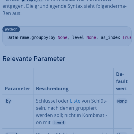
entgegen. Die grund­le­gen­de Syntax sieht fol­gen­der­ma­
ßen aus:
python
DataFrame
.
groupby
(
by
=
None
,
 level
=
None
,
 as_index
=
True
Relevante Parameter
De­
fault­
Parameter
Be­schrei­bung
wert
Schlüssel oder
Liste
von Schlüs­
by
None
seln, nach denen gruppiert
werden soll; nicht in Kom­bi­na­ti­
on mit
level