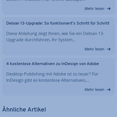
Mehr lesen
Debian 13-Upgrade: So funk­tio­niert’s Schritt für Schritt
Diese Anleitung zeigt Ihnen, wie Sie ein Debian 13-
Upgrade durch­füh­ren, Ihr System…
Mehr lesen
4 kos­ten­lo­se Al­ter­na­ti­ven zu InDesign von Adobe
Desktop-Pu­bli­shing mit Adobe ist zu teuer? Für
InDesign gibt es kos­ten­lo­se Al­ter­na­ti­ven,…
Mehr lesen
Ähnliche Artikel