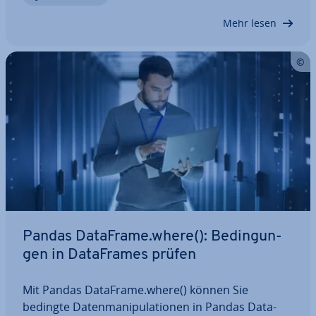
ef­fi­zi­en­ten Umgang mit großen…
Mehr lesen
Pandas DataFrame.where(): Be­din­gun­
gen in Da­ta­Frames prüfen
Mit Pandas DataFrame.where() können Sie
bedingte Da­ten­ma­ni­pu­la­tio­nen in Pandas Da­ta­