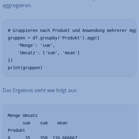
agg­re­gie­ren.
# Gruppieren nach Produkt und Anwendung mehrerer Aggr
gruppen = df.groupby('Produkt').agg({

    'Menge': 'sum',

    'Umsatz': ['sum', 'mean']

})

print(gruppen)
Das Ergebnis sieht wie folgt aus:
Menge Umsatz        

      sum    sum    mean

Produkt             

A      35    350  116.666667
