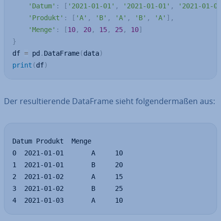
'Datum'
:
[
'2021-01-01'
,
'2021-01-01'
,
'2021-01-0
'Produkt'
:
[
'A'
,
'B'
,
'A'
,
'B'
,
'A'
]
,
'Menge'
:
[
10
,
20
,
15
,
25
,
10
]
}
df 
=
 pd
.
DataFrame
(
data
)
print
(
df
)
Der re­sul­tie­ren­de DataFrame sieht fol­gen­der­ma­ßen aus:
Datum Produkt  Menge

0  2021-01-01       A     10

1  2021-01-01       B     20

2  2021-01-02       A     15

3  2021-01-02       B     25

4  2021-01-03       A     10