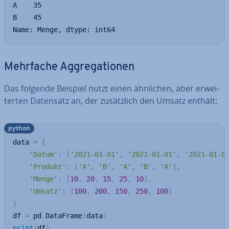
A    35

B    45

Name: Menge, dtype: int64
Mehrfache Ag­gre­ga­tio­nen
Das folgende Beispiel nutzt einen ähnlichen, aber er­wei­
ter­ten Datensatz an, der zu­sätz­lich den Umsatz enthält:
python
data 
=
{
'Datum'
:
[
'2021-01-01'
,
'2021-01-01'
,
'2021-01-0
'Produkt'
:
[
'A'
,
'B'
,
'A'
,
'B'
,
'A'
]
,
'Menge'
:
[
10
,
20
,
15
,
25
,
10
]
,
'Umsatz'
:
[
100
,
200
,
150
,
250
,
100
]
}
df 
=
 pd
.
DataFrame
(
data
)
print
(
df
)