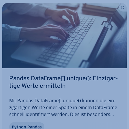
Pandas DataFrame[].unique(): Ein­zig­ar­
ti­ge Werte ermitteln
Mit Pandas DataFrame[].unique() können die ein­
zig­ar­ti­gen Werte einer Spalte in einem DataFrame
schnell iden­ti­fi­ziert werden. Dies ist besonders
hilfreich, um Duplikate zu finden. Durch die direkte
Python Pandas
Rückgabe eines numpy-Arrays er­leich­tert sie den