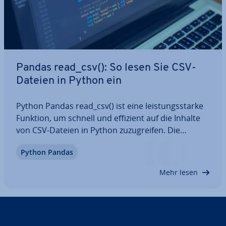
Pandas read_csv(): So lesen Sie CSV-
Dateien in Python ein
Python Pandas read_csv() ist eine leis­tungs­star­ke
Funktion, um schnell und effizient auf die Inhalte
von CSV-Dateien in Python zu­zu­grei­fen. Die
Funktion ist flexibel und bietet zahl­rei­che
Python Pandas
Parameter, um den La­de­pro­zess nach Ihren Be­
dürf­nis­sen an­zu­pas­sen. Das Ver­ständ­nis von
Mehr lesen
Pandas…