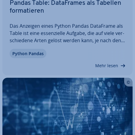
Pandas Table: Da­ta­Frames als Tabellen
for­ma­tie­ren
Das Anzeigen eines Python Pandas DataFrame als
Table ist eine es­sen­zi­el­le Aufgabe, die auf viele ver­
schie­de­ne Arten gelöst werden kann, je nach den
An­for­de­run­gen. Ob einfache Kon­so­len­aus­ga­be,
Python Pandas
for­ma­tier­te HTML-Tabelle oder Vi­sua­li­sie­rung in
Stan­dard­for­ma­ten – es gibt eine breite…
Mehr lesen