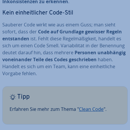
In­kon­sis­ten­zen zu erkennen
.
Kein ein­heit­li­cher Code-Stil
Sauberer Code wirkt wie aus einem Guss; man sieht
sofort, dass der
Code auf Grundlage gewisser Regeln
ent­stan­den
ist. Fehlt diese Re­gel­mä­ßig­keit, handelt es
sich um einen Code Smell. Va­ria­bi­li­tät in der Benennung
deutet darauf hin, dass mehrere
Personen un­ab­hän­gig
von­ein­an­der Teile des Codes ge­schrie­ben
haben.
Handelt es sich um ein Team, kann eine ein­heit­li­che
Vorgabe fehlen.
Tipp
Erfahren Sie mehr zum Thema "
Clean Code
".