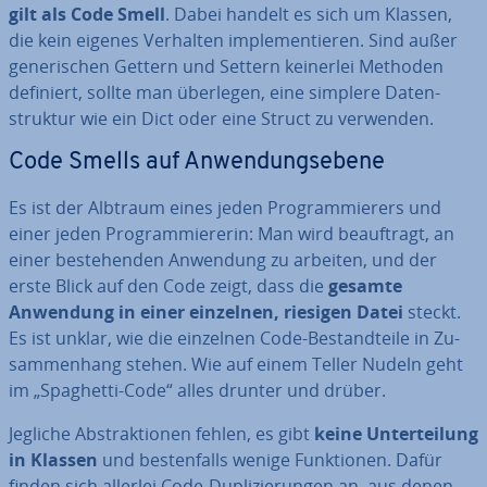
gilt als Code Smell
. Dabei handelt es sich um Klassen,
die kein eigenes Verhalten im­ple­men­tie­ren. Sind außer
ge­ne­ri­schen Gettern und Settern keinerlei Methoden
definiert, sollte man überlegen, eine simplere Da­ten­
struk­tur wie ein Dict oder eine Struct zu verwenden.
Code Smells auf An­wen­dungs­ebe­ne
Es ist der Albtraum eines jeden Pro­gram­mie­rers und
einer jeden Pro­gram­mie­re­rin: Man wird be­auf­tragt, an
einer be­stehen­den Anwendung zu arbeiten, und der
erste Blick auf den Code zeigt, dass die
gesamte
Anwendung in einer einzelnen, riesigen Datei
steckt.
Es ist unklar, wie die einzelnen Code-Be­stand­tei­le in Zu­
sam­men­hang stehen. Wie auf einem Teller Nudeln geht
im „Spaghetti-Code“ alles drunter und drüber.
Jegliche Abs­trak­tio­nen fehlen, es gibt
keine Un­ter­tei­lung
in Klassen
und bes­ten­falls wenige Funk­tio­nen. Dafür
finden sich allerlei Code-Du­pli­zie­run­gen an, aus denen