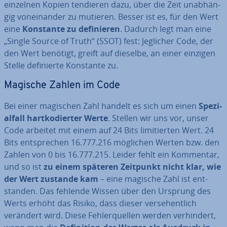
einzelnen Kopien tendieren dazu, über die Zeit un­ab­hän­
gig von­ein­an­der zu mutieren. Besser ist es, für den Wert
eine
Konstante zu de­fi­nie­ren
. Dadurch legt man eine
„Single Source of Truth“ (SSOT) fest: Jeglicher Code, der
den Wert benötigt, greift auf dieselbe, an einer einzigen
Stelle de­fi­nier­te Konstante zu.
Magische Zahlen im Code
Bei einer magischen Zahl handelt es sich um einen
Spe­zi­
al­fall hart­ko­dier­ter Werte
. Stellen wir uns vor, unser
Code arbeitet mit einem auf 24 Bits li­mi­tier­ten Wert. 24
Bits ent­spre­chen 16.777.216 möglichen Werten bzw. den
Zahlen von 0 bis 16.777.215. Leider fehlt ein Kommentar,
und so ist
zu einem späteren Zeitpunkt nicht klar, wie
der Wert zustande kam
– eine magische Zahl ist ent­
stan­den. Das fehlende Wissen über den Ursprung des
Werts erhöht das Risiko, dass dieser ver­se­hent­lich
verändert wird. Diese Feh­ler­quel­len werden ver­hin­dert,