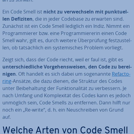
Ein Code Smell ist
nicht zu ver­wech­seln mit punk­tu­el­
len Defiziten
, die in jeder Codebase zu erwarten sind.
Zunächst ist ein Code Smell lediglich ein Indiz. Nimmt ein
Pro­gram­mie­rer bzw. eine Pro­gram­mie­re­rin einen Code
Smell wahr, gilt es, durch weitere Über­prü­fung fest­zu­stel­
len, ob tat­säch­lich ein sys­te­mi­sches Problem vorliegt.
Zeigt sich, dass der Code riecht, weil er faul ist, gibt es
un­ter­schied­li­che Vor­ge­hens­wei­sen, den Code zu be­rei­
ni­gen
. Oft handelt es sich dabei um so­ge­nann­te
Re­fac­to­
ring
-Ansätze, die dazu dienen, die Struktur des Codes
unter Bei­be­hal­tung der Funk­tio­na­li­tät zu ver­bes­sern. Je
nach Umfang und Kom­ple­xi­tät des Codes kann es jedoch
unmöglich sein, Code Smells zu entfernen. Dann hilft nur
noch ein „Re-write“, d. h. ein Neu­schrei­ben von Grund
auf.
Welche Arten von Code Smell