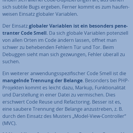
sich subtile Bugs ergeben. Ferner kommt es zum hau­fen­
wei­sen Einsatz globaler Variablen.
Der Einsatz
globaler Variablen ist ein besonders pe­ne­
tran­ter Code Smell
. Da sich globale Variablen po­ten­zi­ell
von allen Orten im Code ändern lassen, öffnet man
schwer zu be­he­ben­den Fehlern Tür und Tor. Beim
Debuggen sieht man sich gezwungen, Fehler überall zu
suchen.
Ein weiterer an­wen­dungs­spe­zi­fi­scher Code Smell ist die
mangelnde Trennung der Belange
. Besonders bei PHP-
Projekten kommt es leicht dazu, Markup, Funk­tio­na­li­tät
und Dar­stel­lung in einer Datei zu ver­mi­schen. Dies
erschwert Code Reuse und Re­fac­to­ring. Besser ist es,
eine saubere Trennung der Belange an­zu­stre­ben, z. B.
durch den Einsatz des Musters „Model-View-Con­trol­ler“
(MVC).