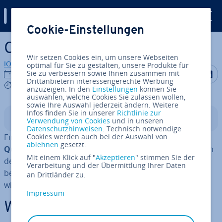
Digital Guide
Cookie-Einstellungen
Zum Haupt­in­halt springen
Code Smell
Wir setzen Cookies ein, um unsere Webseiten
IONOS Redaktion
optimal für Sie zu gestalten, unsere Produkte für
Auf Facebo
Auf Tw
A
Sie zu verbessern sowie Ihnen zusammen mit
29.09.2022
Drittanbietern interessengerechte Werbung
9 mins
anzuzeigen. In den
Einstellungen
können Sie
auswählen, welche Cookies Sie zulassen wollen,
sowie Ihre Auswahl jederzeit ändern. Weitere
Infos finden Sie in unserer
Richtlinie zur
In­halts­ver­zeich­nis
Verwendung von Cookies
und in unseren
Datenschutzhinweisen
. Technisch notwendige
Ein Code Smell ist ein
Cookies werden auch bei der Auswahl von
Indiz für mangelnde Code-
ablehnen
gesetzt.
Qualität
. Liegen Code Smells vor, hat man beim Sichten
Mit einem Klick auf "
Akzeptieren
" stimmen Sie der
des Codes das Gefühl, dass etwas faul ist. Wir zeigen
Verarbeitung und der Übermittlung Ihrer Daten
bekannte Code Smells und erklären, wie man diese los
an Drittländer zu.
wird.
Impressum
Was ist ein Code Smell?