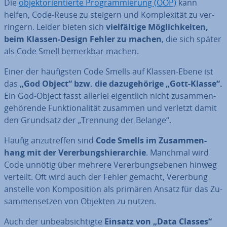
Die
ob­jekt­ori­en­tier­te Pro­gram­mie­rung (OOP)
kann
helfen, Code-Reuse zu steigern und Kom­ple­xi­tät zu ver­
rin­gern. Leider bieten sich
viel­fäl­ti­ge Mög­lich­kei­ten,
beim Klassen-Design Fehler zu machen
, die sich später
als Code Smell bemerkbar machen.
Einer der häu­figs­ten Code Smells auf Klassen-Ebene ist
das
„God Object“ bzw. die da­zu­ge­hö­ri­ge „Gott-Klasse“.
Ein God-Object fasst allerlei ei­gent­lich nicht zu­sam­men­
ge­hö­ren­de Funk­tio­na­li­tät zusammen und verletzt damit
den Grundsatz der „Trennung der Belange“.
Häufig an­zu­tref­fen sind
Code Smells im Zu­sam­men­
hang mit der Ver­er­bungs­hier­ar­chie
. Manchmal wird
Code unnötig über mehrere Ver­er­bungs­ebe­nen hinweg
verteilt. Oft wird auch der Fehler gemacht, Vererbung
anstelle von Kom­po­si­ti­on als primären Ansatz für das Zu­
sam­men­set­zen von Objekten zu nutzen.
Auch der un­be­ab­sich­tig­te
Einsatz von „Data Classes“