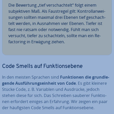
Die Bewertung „tief ver­schach­telt“ folgt einem
sub­jek­ti­ven Maß. Als Faust­re­gel gilt: Kon­troll­an­wei­
sun­gen sollten maximal drei Ebenen tief ge­schach­
telt werden, in Ausnahmen vier Ebenen. Tiefer ist
fast nie ratsam oder notwendig. Fühlt man sich
versucht, tiefer zu schach­teln, sollte man ein Re­
fac­to­ring in Erwägung ziehen.
Code Smells auf Funk­ti­ons­ebe­ne
In den meisten Sprachen sind
Funk­tio­nen die grund­le­
gen­de Aus­füh­rungs­ein­heit von Code
. Es gibt kleinere
Stücke Code, z. B. Variablen und Ausdrücke, jedoch
stehen diese für sich. Das Schreiben sauberer Funk­tio­
nen erfordert einiges an Erfahrung. Wir zeigen ein paar
der häu­figs­ten Code Smells auf Funk­ti­ons­ebe­ne.