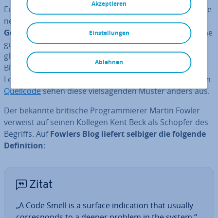
Akzeptieren
Ein Code Smell ist ein Merkmal von Code, das bei er­fah­re­
nen Pro­gram­mie­re­rin­nen und Pro­gram­mie­rern das
Gefühl her­vor­ruft, dass der Code nicht sauber ist
. Eine
Einstellungen
gute „Nase“ für Code Smells zu haben, ist in etwa ver­
gleich­bar mit der Intuition eines Hand­werks­meis­ters.
Ablehnen
Blickt dieser auf Ka­bel­sa­lat oder schlecht verlegte
Leitungen, ist ihm sofort klar, dass etwas faul ist. Nur, im
Quellcode
sehen diese viel­sa­gen­den Muster anders aus.
Der bekannte britische Pro­gram­mie­rer Martin Fowler
verweist auf seinen Kollegen Kent Beck als Schöpfer des
Begriffs. Auf
Fowlers Blog liefert selbiger die folgende
De­fi­ni­ti­on
:
Zitat
„A Code Smell is a surface in­di­ca­ti­on that usually
cor­re­sponds to a deeper problem in the system.“