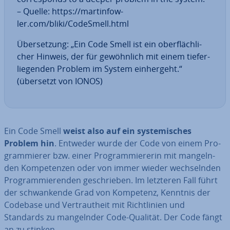
– Quelle: https://mart­in­fow­
ler.com/bliki/CodeSmell.html
Über­set­zung: „Ein Code Smell ist ein ober­fläch­li­
cher Hinweis, der für ge­wöhn­lich mit einem tie­fer­
lie­gen­den Problem im System ein­her­geht.“
(übersetzt von IONOS)
Ein Code Smell
weist also auf ein sys­te­mi­sches
Problem hin
. Entweder wurde der Code von einem Pro­
gram­mie­rer bzw. einer Pro­gram­mie­re­rin mit man­geln­
den Kom­pe­ten­zen oder von immer wieder wech­seln­den
Pro­gram­mie­ren­den ge­schrie­ben. Im letzteren Fall führt
der schwan­ken­de Grad von Kompetenz, Kenntnis der
Codebase und Ver­traut­heit mit Richt­li­ni­en und
Standards zu man­geln­der Code-Qualität. Der Code fängt
an zu stinken.