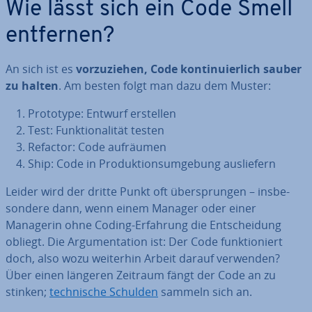
Wie lässt sich ein Code Smell
entfernen?
An sich ist es
vor­zu­zie­hen, Code kon­ti­nu­ier­lich sauber
zu halten
. Am besten folgt man dazu dem Muster:
Prototype: Entwurf erstellen
Test: Funk­tio­na­li­tät testen
Refactor: Code aufräumen
Ship: Code in Pro­duk­ti­ons­um­ge­bung aus­lie­fern
Leider wird der dritte Punkt oft über­sprun­gen – ins­be­
son­de­re dann, wenn einem Manager oder einer
Managerin ohne Coding-Erfahrung die Ent­schei­dung
obliegt. Die Ar­gu­men­ta­ti­on ist: Der Code funk­tio­niert
doch, also wozu weiterhin Arbeit darauf verwenden?
Über einen längeren Zeitraum fängt der Code an zu
stinken;
tech­ni­sche Schulden
sammeln sich an.