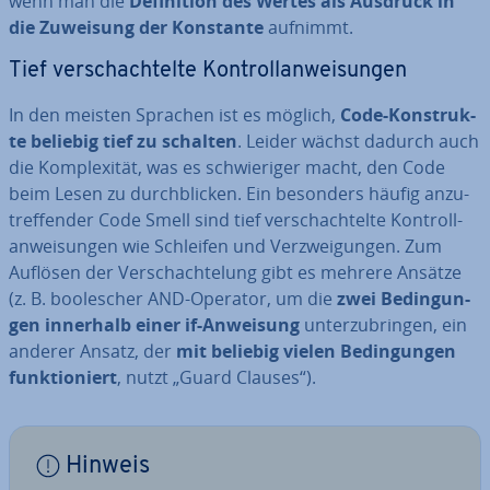
wenn man die
De­fi­ni­ti­on des Wertes als Ausdruck in
die Zuweisung der Konstante
aufnimmt.
Tief ver­schach­tel­te Kon­troll­an­wei­sun­gen
In den meisten Sprachen ist es möglich,
Code-Kon­struk­
te beliebig tief zu schalten
. Leider wächst dadurch auch
die Kom­ple­xi­tät, was es schwie­ri­ger macht, den Code
beim Lesen zu durch­bli­cken. Ein besonders häufig an­zu­
tref­fen­der Code Smell sind tief ver­schach­tel­te Kon­troll­
an­wei­sun­gen wie Schleifen und Ver­zwei­gun­gen. Zum
Auflösen der Ver­schach­te­lung gibt es mehrere Ansätze
(z. B. boole­scher AND-Operator, um die
zwei Be­din­gun­
gen innerhalb einer if-Anweisung
un­ter­zu­brin­gen, ein
anderer Ansatz, der
mit beliebig vielen Be­din­gun­gen
funk­tio­niert
, nutzt „Guard Clauses“).
Hinweis