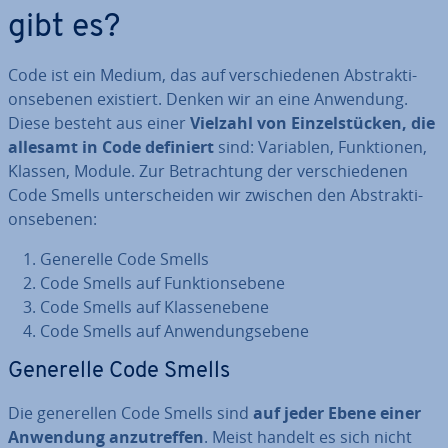
gibt es?
Code ist ein Medium, das auf ver­schie­de­nen Abs­trak­ti­
ons­ebe­nen existiert. Denken wir an eine Anwendung.
Diese besteht aus einer
Vielzahl von Ein­zel­stü­cken, die
allesamt in Code definiert
sind: Variablen, Funk­tio­nen,
Klassen, Module. Zur Be­trach­tung der ver­schie­de­nen
Code Smells un­ter­schei­den wir zwischen den Abs­trak­ti­
ons­ebe­nen:
Generelle Code Smells
Code Smells auf Funk­ti­ons­ebe­ne
Code Smells auf Klas­se­n­e­be­ne
Code Smells auf An­wen­dungs­ebe­ne
Generelle Code Smells
Die ge­ne­rel­len Code Smells sind
auf jeder Ebene einer
Anwendung an­zu­tref­fen
. Meist handelt es sich nicht