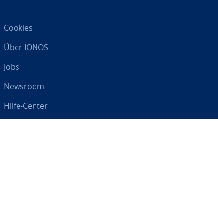
Cookies
Über IONOS
Jobs
Newsroom
Hilfe-Center
AGB
Da­ten­schutz
Impressum