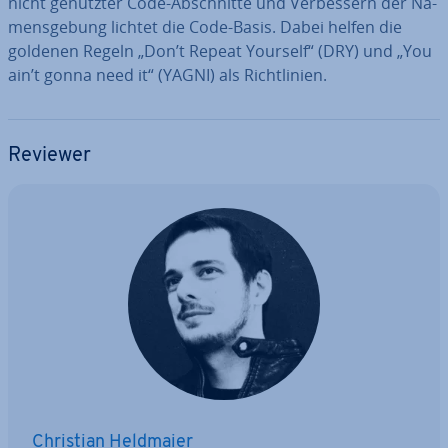
nicht genutzter Code-Ab­schnit­te und Ver­bes­sern der Na­
mens­ge­bung lichtet die Code-Basis. Dabei helfen die
goldenen Regeln „Don’t Repeat Yourself“ (DRY) und „You
ain’t gonna need it“ (YAGNI) als Richt­li­ni­en.
Reviewer
Christian Heldmaier