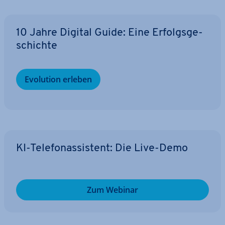
10 Jahre Digital Guide: Eine Er­folgs­ge­
schich­te
Evolution erleben
KI-Te­le­fon­as­sis­tent: Die Live-Demo
Zum Webinar