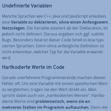
Un­de­fi­nier­te Variablen
Manche Sprachen wie C++, Java und Ja­va­Script erlauben,
eine
Variable zu de­kla­rie­ren, ohne einen An­fangs­wert
fest­zu­le­gen
. Die Variable existiert ab der De­kla­ra­ti­on, ist
jedoch nicht definiert. Daraus ergeben sich ggf. subtile
Bugs. Besonders fatal ist dieser Code Smell in lose ty­pi­
sier­ten Sprachen. Denn ohne an­fäng­li­che De­fi­ni­ti­on ist
nicht erkennbar, welcher Typ für die Variable erwartet
wird.
Hart­ko­dier­te Werte im Code
Gerade un­er­fah­re­ne Pro­gram­mie­ren­de machen diesen
Fehler oft: Um eine Variable mit einem spe­zi­fi­schen Wert
zu ver­glei­chen, tragen sie den Wert direkt ein. Man
spricht dabei auch von „hart­ko­dier­ten Werten“. Hart­ko­
dier­te Werte sind
pro­ble­ma­tisch, wenn sie an
mehreren Stellen im Programm auf­tau­chen
. Denn die