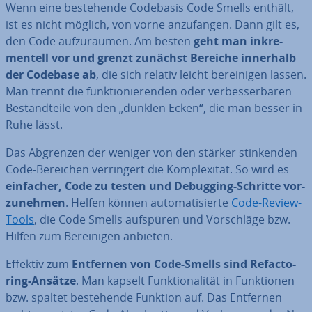
Wenn eine be­stehen­de Codebasis Code Smells enthält,
ist es nicht möglich, von vorne an­zu­fan­gen. Dann gilt es,
den Code auf­zu­räu­men. Am besten
geht man in­kre­
men­tell vor und grenzt zunächst Bereiche innerhalb
der Codebase ab
, die sich relativ leicht be­rei­ni­gen lassen.
Man trennt die funk­tio­nie­ren­den oder ver­bes­ser­ba­ren
Be­stand­tei­le von den „dunklen Ecken“, die man besser in
Ruhe lässt.
Das Abgrenzen der weniger von den stärker stin­ken­den
Code-Bereichen ver­rin­gert die Kom­ple­xi­tät. So wird es
einfacher, Code zu testen und Debugging-Schritte vor­
zu­neh­men
. Helfen können au­to­ma­ti­sier­te
Code-Review-
Tools
, die Code Smells aufspüren und Vor­schlä­ge bzw.
Hilfen zum Be­rei­ni­gen anbieten.
Effektiv zum
Entfernen von Code-Smells sind Re­fac­to­
ring-Ansätze
. Man kapselt Funk­tio­na­li­tät in Funk­tio­nen
bzw. spaltet be­stehen­de Funktion auf. Das Entfernen