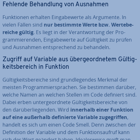
Fehlende Be­hand­lung von Ausnahmen
Funk­tio­nen erhalten Ein­ga­be­wer­te als Argumente. In
vielen Fällen sind
nur bestimmte Werte bzw. Wer­te­be­
rei­che gültig
. Es liegt in der Ver­ant­wor­tung der Pro­
gram­mie­ren­den, Ein­ga­be­wer­te auf Gül­tig­keit zu prüfen
und Ausnahmen ent­spre­chend zu behandeln.
Zugriff auf Variable aus über­ge­ord­ne­tem Gül­tig­
keits­be­reich in Funktion
Gül­tig­keits­be­rei­che sind grund­le­gen­des Merkmal der
meisten Pro­gram­mier­spra­chen. Sie bestimmen darüber,
welche Namen an welchen Stellen im Code definiert sind.
Dabei erben un­ter­ge­ord­ne­te Gül­tig­keits­be­rei­che von
den dar­über­lie­gen­den. Wird
innerhalb einer Funktion
auf eine außerhalb de­fi­nier­te Variable zu­ge­grif­fen
,
handelt es sich um einen Code Smell. Denn zwischen der
De­fi­ni­ti­on der Variable und dem Funk­ti­ons­auf­ruf kann
sich der Wert geändert haben. Idea­ler­wei­se greift man