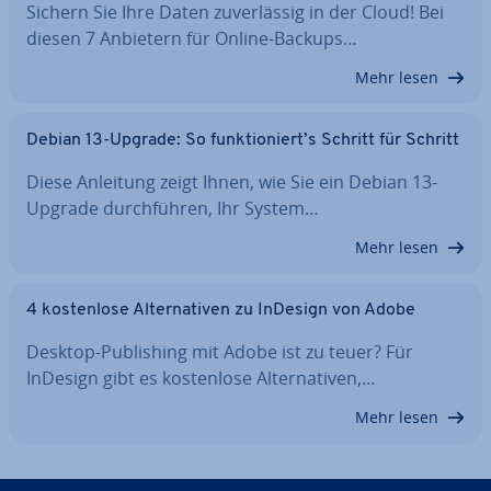
Sichern Sie Ihre Daten zu­ver­läs­sig in der Cloud! Bei
diesen 7 Anbietern für Online-Backups…
Mehr lesen
Debian 13-Upgrade: So funk­tio­niert’s Schritt für Schritt
Diese Anleitung zeigt Ihnen, wie Sie ein Debian 13-
Upgrade durch­füh­ren, Ihr System…
Mehr lesen
4 kos­ten­lo­se Al­ter­na­ti­ven zu InDesign von Adobe
Desktop-Pu­bli­shing mit Adobe ist zu teuer? Für
InDesign gibt es kos­ten­lo­se Al­ter­na­ti­ven,…
Mehr lesen