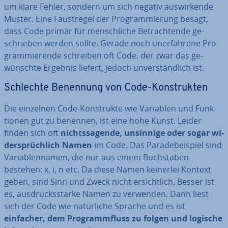
um klare Fehler, sondern um sich negativ aus­wir­ken­de
Muster. Eine Faust­re­gel der Pro­gram­mie­rung besagt,
dass Code primär für mensch­li­che Be­trach­ten­de ge­
schrie­ben werden sollte. Gerade noch un­er­fah­re­ne Pro­
gram­mie­ren­de schreiben oft Code, der zwar das ge­
wünsch­te Ergebnis liefert, jedoch un­ver­ständ­lich ist.
Schlechte Benennung von Code-Kon­struk­ten
Die einzelnen Code-Kon­struk­te wie Variablen und Funk­
tio­nen gut zu benennen, ist eine hohe Kunst. Leider
finden sich oft
nichts­sa­gen­de, unsinnige oder sogar wi­
der­sprüch­lich Namen
im Code. Das Pa­ra­de­bei­spiel sind
Va­ria­blen­na­men, die nur aus einem Buch­sta­ben
bestehen: x, i, n etc. Da diese Namen keinerlei Kontext
geben, sind Sinn und Zweck nicht er­sicht­lich. Besser ist
es, aus­drucks­star­ke Namen zu verwenden. Dann liest
sich der Code wie na­tür­li­che Sprache und es ist
einfacher, dem Pro­gramm­fluss zu folgen und logische