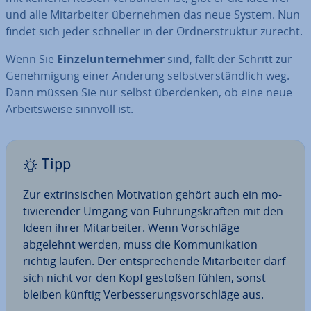
und alle Mit­ar­bei­ter über­neh­men das neue System. Nun
findet sich jeder schneller in der Ord­ner­struk­tur zurecht.
Wenn Sie
Ein­zel­un­ter­neh­mer
sind, fällt der Schritt zur
Ge­neh­mi­gung einer Änderung selbst­ver­ständ­lich weg.
Dann müssen Sie nur selbst über­den­ken, ob eine neue
Ar­beits­wei­se sinnvoll ist.
Tipp
Zur ex­trin­si­schen Mo­ti­va­ti­on gehört auch ein mo­
ti­vie­ren­der Umgang von Füh­rungs­kräf­ten mit den
Ideen ihrer Mit­ar­bei­ter. Wenn Vor­schlä­ge
abgelehnt werden, muss die Kom­mu­ni­ka­ti­on
richtig laufen. Der ent­spre­chen­de Mit­ar­bei­ter darf
sich nicht vor den Kopf gestoßen fühlen, sonst
bleiben künftig Ver­bes­se­rungs­vor­schlä­ge aus.