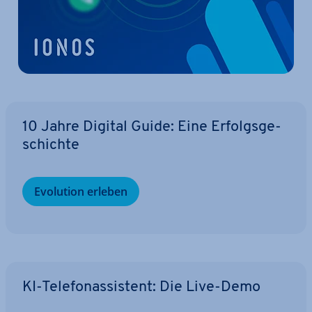
10 Jahre Digital Guide: Eine Er­folgs­ge­
schich­te
Evolution erleben
KI-Te­le­fon­as­sis­tent: Die Live-Demo