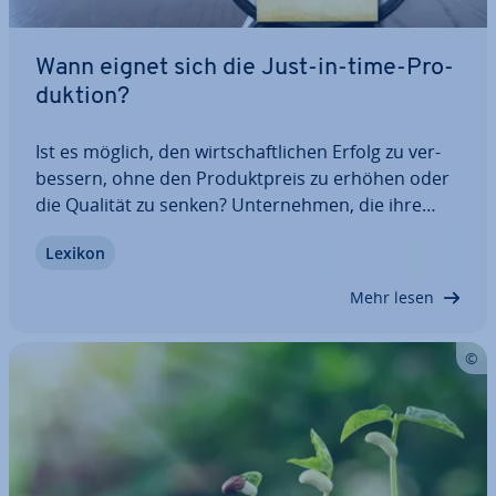
Wann eignet sich die Just-in-time-Pro­
duk­ti­on?
Ist es möglich, den wirt­schaft­li­chen Erfolg zu ver­
bes­sern, ohne den Pro­dukt­preis zu erhöhen oder
die Qualität zu senken? Un­ter­neh­men, die ihre
Wert­schöp­fungs­ket­te op­ti­mie­ren, können genau
Lexikon
das erreichen. Die Just-in-time-Pro­duk­ti­on ver­
schlankt Be­schaf­fung und Pro­duk­ti­on und…
Mehr lesen