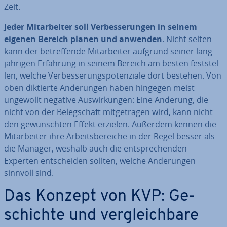
Zeit.
Jeder Mit­ar­bei­ter soll Ver­bes­se­run­gen in seinem
eigenen Bereich planen und anwenden
. Nicht selten
kann der be­tref­fen­de Mit­ar­bei­ter aufgrund seiner lang­
jäh­ri­gen Erfahrung in seinem Bereich am besten fest­stel­
len, welche Ver­bes­se­rungs­po­ten­zia­le dort bestehen. Von
oben diktierte Än­de­run­gen haben hingegen meist
ungewollt negative Aus­wir­kun­gen: Eine Änderung, die
nicht von der Be­leg­schaft mit­ge­tra­gen wird, kann nicht
den ge­wünsch­ten Effekt erzielen. Außerdem kennen die
Mit­ar­bei­ter ihre Ar­beits­be­rei­che in der Regel besser als
die Manager, weshalb auch die ent­spre­chen­den
Experten ent­schei­den sollten, welche Än­de­run­gen
sinnvoll sind.
Das Konzept von KVP: Ge­
schich­te und ver­gleich­ba­re