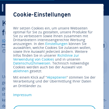
Digital Guide
Cookie-Einstellungen
Zum Haupt­in­halt springen
KVP – stetige Ver­bes­se­rung
Wir setzen Cookies ein, um unsere Webseiten
für Ihr Un­ter­neh­men
optimal für Sie zu gestalten, unsere Produkte für
Sie zu verbessern sowie Ihnen zusammen mit
Drittanbietern interessengerechte Werbung
IONOS Redaktion
anzuzeigen. In den
Einstellungen
können Sie
Auf Facebo
Auf Tw
A
24.09.2019
auswählen, welche Cookies Sie zulassen wollen,
6 mins
sowie Ihre Auswahl jederzeit ändern. Weitere
Infos finden Sie in unserer
Richtlinie zur
Verwendung von Cookies
und in unseren
Datenschutzhinweisen
. Technisch notwendige
Cookies werden auch bei der Auswahl von
In­halts­ver­zeich­nis
ablehnen
gesetzt.
Un­ter­neh­mer wollen in der Regel ihren Betrieb, die her­
Mit einem Klick auf "
Akzeptieren
" stimmen Sie der
Verarbeitung und der Übermittlung Ihrer Daten
ge­stell­ten Produkte und die an­ge­bo­te­nen Dienst­leis­tun­
an Drittländer zu.
gen stetig ver­bes­sern und die
Kun­den­zu­frie­den­heit
steigern. Dafür bedarf es keines großen Um­schwungs,
Impressum
keiner Tabula rasa und keiner Re­vo­lu­ti­on. Viele kleine Än­
de­run­gen sind wirksamer als eine große. Mit einem kon­