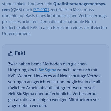
ständ­lich­keit. Und wer sein
Qua­li­täts­ma­nage­ment­sys­
tem
(QMS) nach
ISO 9001
zer­ti­fi­zie­ren lässt, muss
ohnehin auf Basis eines kon­ti­nu­ier­li­chen Ver­bes­se­rungs­
pro­zes­ses arbeiten. Denn die in­ter­na­tio­na­le Norm
fordert explizit KVP in allen Bereichen eines zer­ti­fi­zier­ten
Un­ter­neh­mens.
Fakt
Zwar haben beide Methoden den gleichen
Ursprung, doch
Six Sigma
ist nicht identisch mit
KVP. Während letzteres auf klein­schrit­ti­ge Ver­bes­
se­run­gen aus­ge­rich­tet ist und möglichst in die all­
täg­li­chen Ar­beits­ab­läu­fe in­te­griert werden soll,
zielt Six Sigma eher auf er­heb­li­che Ver­bes­se­run­
gen ab, die von einigen wenigen Mit­ar­bei­tern vor­
an­ge­trie­ben werden.