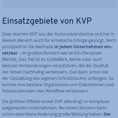
Ein­satz­ge­bie­te von KVP
Zwar stammt KVP aus der Au­to­mo­bil­in­dus­trie und hat in
diesem Bereich auch für er­heb­li­che Erfolge gesorgt, doch
prin­zi­pi­ell ist die Methode
in jedem Un­ter­neh­men ein­
setz­bar
– im großen Konzern wie im Ein-Personen-
Betrieb. Das Ziel ist es schließ­lich, kleine oder auch
kleinste Ver­bes­se­run­gen ein­zu­füh­ren, die die Qualität
der Arbeit nach­hal­tig ver­bes­sern. Das kann schon bei
der Ge­stal­tung des eigenen Schreib­ti­sches anfangen: So
könnte eine bessere Or­ga­ni­sa­ti­on von Do­ku­men­ten und
Ar­beits­uten­si­li­en den Workflow ver­bes­sern.
Die größten Effekte erzielt KVP al­ler­dings in komplexer
auf­ge­bau­ten Un­ter­neh­men. Bei einem Konzern kann
schon eine kleine Änderung große Wirkung haben.
Der