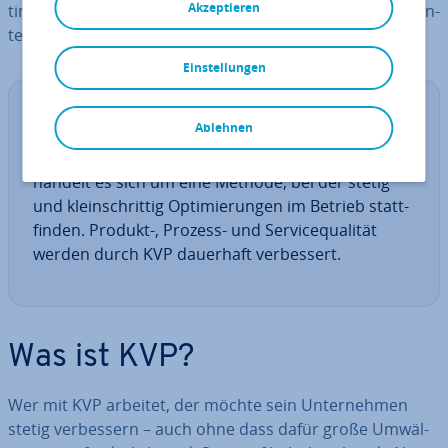
Akzeptieren
ti­nu­ier­li­chen Ver­bes­se­rungs­pro­zess (KVP) kann jedes Un­
ter­neh­men seine Qualität nach­hal­tig steigern.
Einstellungen
De­fi­ni­ti­on: KVP
Ablehnen
Beim kon­ti­nu­ier­li­chen Ver­bes­se­rungs­pro­zess
handelt es sich um eine Methode, bei der stetig
und klein­schrit­tig Op­ti­mie­run­gen im Betrieb statt­
fin­den. Produkt-, Prozess- und Ser­vice­qua­li­tät
werden durch KVP dauerhaft ver­bes­sert.
Was ist KVP?
Wer mit KVP arbeitet, der möchte sein Un­ter­neh­men
stetig ver­bes­sern – auch ohne dass dafür große Um­wäl­