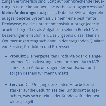
zun­gen er­for­der­lich sind. Statt auf bahn­bre­chen­de Neue­
run­gen ist der kon­ti­nu­ier­li­che Ver­bes­se­rungs­pro­zess auf
kleine Än­de­run­gen
ausgelegt. Dabei ist KVP weniger ein
aus­ge­ar­bei­te­tes System als vielmehr eine bestimmte
Denkweise, die die Un­ter­neh­mens­kul­tur prägt: Jeder Mit­
ar­bei­ter begreift es als Aufgabe, in seinem Bereich Ver­
bes­se­run­gen ein­zu­füh­ren. Das Ergebnis dieser kleinen
Op­ti­mie­run­gen zeigt sich dann in der stei­gen­den Qualität
von Service, Produkten und Prozessen:
Produkt
: Die her­ge­stell­ten Produkte oder die an­ge­
bo­te­nen Dienst­leis­tun­gen ent­spre­chen durch KVP
stärker den An­for­de­run­gen der Kund­schaft und
sorgen deshalb für mehr Umsatz.
Service
: Der Umgang der Service-Mit­ar­bei­ter ist
stärker auf die Be­dürf­nis­se der Kund­schaft aus­ge­
rich­tet, was sich direkt in der Kun­den­zu­frie­den­heit
wi­der­spie­gelt.