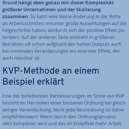
Grund hängt eben genau mit dieser Kom­ple­xi­tät
größerer Un­ter­neh­men und der Ska­lie­rung
zusammen
: So kann eine kleine Änderung in der Kette
an Ar­beits­schrit­ten mitunter große Aus­wir­kun­gen auf die
Fol­ge­schrit­te haben, wodurch sich der positive Effekt po­
ten­ziert. Auf der anderen Seite entsteht in größeren
Betrieben oft schon aufgrund des hohen Outputs auch
bei minimalen Ver­än­de­run­gen ein enormer Effekt, der
auch messbar ist.
KVP-Methode an einem
Beispiel erklärt
Eine der be­lieb­tes­ten Ver­bes­se­run­gen im Sinne von KVP
besteht im Her­stel­len einer besseren Ordnung bei gleich­
zei­ti­ger Ver­ein­fa­chung. Nicht jede Neu­ord­nung ist daher
emp­feh­lens­wert: Wenn durch den Ord­nungs­pro­zess
alles komplexer wird und das im Endeffekt mehr Arbeit