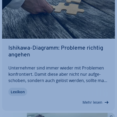
Ishikawa-Diagramm: Probleme richtig
angehen
Un­ter­neh­mer sind immer wieder mit Problemen
kon­fron­tiert. Damit diese aber nicht nur auf­ge­
scho­ben, sondern auch gelöst werden, sollte man
sich nicht nur mit den Aus­wir­kun­gen der
Lexikon
Probleme, sondern auch mit ihren Ursachen
befassen. Das Ishikawa-Diagramm hilft Ihnen
Mehr lesen
dabei,…