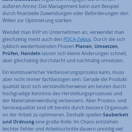
äußeren Anreiz: Das Ma­nage­ment kann zum Beispiel
durch fi­nan­zi­el­le Zu­wen­dun­gen oder Be­för­de­run­gen den
Willen zur Op­ti­mie­rung stärken.
Wendet man KVP im Un­ter­neh­men an, verwendet man
gleich­zei­tig meist auch den
PDCA-Zyklus
. Durch die sich
zyklisch wie­der­ho­len­den Phasen
Planen
,
Umsetzen
,
Prüfen
,
Handeln
lassen sich kleine Än­de­run­gen schnell,
aber gleich­zei­tig durch­dacht und nach­hal­tig umsetzen.
Ein kon­ti­nu­ier­li­cher Ver­bes­se­rungs­pro­zess kann, muss
aber nicht immer fach­be­zo­gen sein. Gerade die Pro­dukt­
qua­li­tät lässt sich ver­ständ­li­cher­wei­se am besten durch
hoch­gra­di­ge Kenntnis des Her­stel­lungs­pro­zes­ses und
der Ma­te­ri­al­ver­wen­dung ver­bes­sern. Aber Prozess- und
Ser­vice­qua­li­tät sind oft bereits durch bessere Or­ga­ni­sa­ti­
on der Arbeit zu op­ti­mie­ren. Deshalb spielen
Sau­ber­keit
und Ordnung
eine große Rolle: Im Chaos entstehen
leichter Fehler und Ar­beits­schrit­te dauern unnötig viel