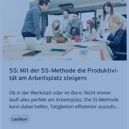
5S: Mit der 5S-Methode die Pro­duk­ti­vi­
tät am Ar­beits­platz steigern
Ob in der Werkstatt oder im Büro: Nicht immer
läuft alles perfekt am Ar­beits­platz. Die 5S-Methode
kann dabei helfen, Tä­tig­kei­ten ef­fi­zi­en­ter aus­zu­füh­
ren und Res­sour­cen besser zu nutzen. Sie stammt
Lexikon
aus Japan und hat dort die Ar­beits­welt re­vo­lu­tio­
niert. Was steckt hinter der…