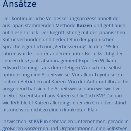
Ansätze
Der kon­ti­nu­ier­li­che Ver­bes­se­rungs­pro­zess ähnelt der
aus Japan stam­men­den Methode
Kaizen
und geht auch
auf diese zurück. Der Begriff ist eng mit der ja­pa­ni­schen
Kultur verbunden und bedeutet in der ja­pa­ni­schen
Sprache ei­gent­lich nur ‚Ver­bes­se­rung‘. In den 1950er-
Jahren wurde – unter anderem unter Be­rück­sich­tig der
Lehren des Qua­li­täts­ma­nage­ment-Experten William
Edward Deming – aus dem stetigen Wunsch zur Selbst­
op­ti­mie­rung eine Ar­beits­wei­se. Vor allem Toyota setzte
in ihren Betrieben auf Kaizen. Von der Au­to­mo­bil­bran­che
ausgehend hat sich die Ar­beits­wei­se dann weltweit ver­
brei­tet. So entstand aus Kaizen schließ­lich KVP. Genau
wie KVP bleibt Kaizen al­ler­dings eher ein Grund­ver­ständ­
nis und wird nicht zu einem konkreten Plan.
In­zwi­schen ist KVP in sehr vielen Un­ter­neh­men, gerade in
größeren Konzernen und Or­ga­ni­sa­tio­nen, eine Selbst­ver­