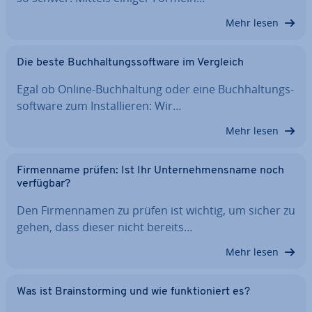
Mehr lesen
Die beste Buch­hal­tungs­soft­ware im Vergleich
Egal ob Online-Buch­hal­tung oder eine Buch­hal­tungs­
soft­ware zum In­stal­lie­ren: Wir…
Mehr lesen
Fir­men­na­me prüfen: Ist Ihr Un­ter­neh­mens­na­me noch
verfügbar?
Den Fir­men­na­men zu prüfen ist wichtig, um sicher zu
gehen, dass dieser nicht bereits…
Mehr lesen
Was ist Brain­stor­ming und wie funk­tio­niert es?