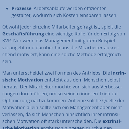
Prozesse
: Ar­beits­ab­läu­fe werden ef­fi­zi­en­ter
gestaltet, wodurch sich Kosten einsparen lassen.
Obwohl jeder einzelne Mit­ar­bei­ter gefragt ist, spielt die
Ge­schäfts­füh­rung
eine wichtige Rolle für den Erfolg von
KVP. Nur wenn das Ma­nage­ment mit gutem Beispiel
vorangeht und darüber hinaus die Mit­ar­bei­ter aus­rei­
chend motiviert, kann eine solche Methode er­folg­reich
sein.
Man un­ter­schei­det zwei Formen des Antriebs: Die
in­trin­
si­sche Mo­ti­va­ti­on
entsteht aus dem Menschen selbst
heraus. Der Mit­ar­bei­ter möchte von sich aus Ver­bes­se­
run­gen durch­füh­ren, um so seinem inneren Trieb zur
Op­ti­mie­rung nach­zu­kom­men. Auf eine solche Quelle der
Mo­ti­va­ti­on allein sollte sich ein Ma­nage­ment aber nicht
verlassen, da sich Menschen hin­sicht­lich ihrer in­trin­si­
schen Mo­ti­va­ti­on oft stark un­ter­schei­den. Die
ex­trin­si­
sche Mo­ti­va­ti­on
ergibt sich hingegen durch einen