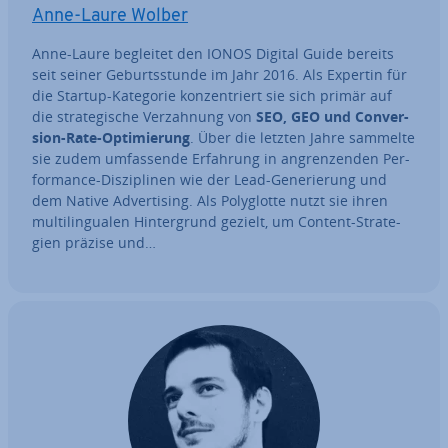
Anne-Laure Wolber
Anne-Laure begleitet den IONOS Digital Guide bereits
seit seiner Ge­burts­stun­de im Jahr 2016. Als Expertin für
die Startup-Kategorie kon­zen­triert sie sich primär auf
die stra­te­gi­sche Ver­zah­nung von
SEO, GEO und Con­ver­
si­on-Rate-Op­ti­mie­rung
. Über die letzten Jahre sammelte
sie zudem um­fas­sen­de Erfahrung in an­gren­zen­den Per­
for­mance-Dis­zi­pli­nen wie der Lead-Ge­ne­rie­rung und
dem Native Ad­ver­ti­sing. Als Po­ly­glot­te nutzt sie ihren
mul­ti­l­in­gua­len Hin­ter­grund gezielt, um Content-Stra­te­
gien präzise und…