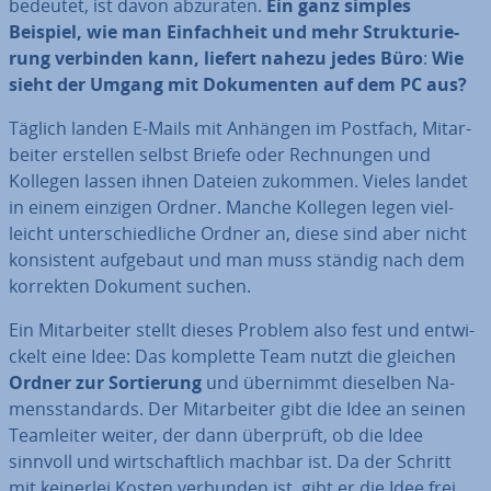
bedeutet, ist davon abzuraten.
Ein ganz simples
Beispiel, wie man Ein­fach­heit und mehr Struk­tu­rie­
rung verbinden kann, liefert nahezu jedes Büro
:
Wie
sieht der Umgang mit Do­ku­men­ten auf dem PC aus?
Täglich landen E-Mails mit Anhängen im Postfach, Mit­ar­
bei­ter erstellen selbst Briefe oder Rech­nun­gen und
Kollegen lassen ihnen Dateien zukommen. Vieles landet
in einem einzigen Ordner. Manche Kollegen legen viel­
leicht un­ter­schied­li­che Ordner an, diese sind aber nicht
kon­sis­tent aufgebaut und man muss ständig nach dem
korrekten Dokument suchen.
Ein Mit­ar­bei­ter stellt dieses Problem also fest und ent­wi­
ckelt eine Idee: Das komplette Team nutzt die gleichen
Ordner zur Sor­tie­rung
und übernimmt dieselben Na­
mens­stan­dards. Der Mit­ar­bei­ter gibt die Idee an seinen
Team­lei­ter weiter, der dann überprüft, ob die Idee
sinnvoll und wirt­schaft­lich machbar ist. Da der Schritt
mit keinerlei Kosten verbunden ist, gibt er die Idee frei