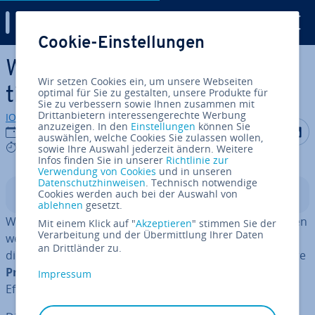
Digital Guide
Cookie-Einstellungen
Zum Haupt­in­halt springen
Wann eignet sich die Just-in-
Wir setzen Cookies ein, um unsere Webseiten
time-Pro­duk­ti­on?
optimal für Sie zu gestalten, unsere Produkte für
Sie zu verbessern sowie Ihnen zusammen mit
Drittanbietern interessengerechte Werbung
IONOS Redaktion
anzuzeigen. In den
Einstellungen
können Sie
Auf Facebo
Auf Tw
A
19.07.2019
auswählen, welche Cookies Sie zulassen wollen,
6 mins
sowie Ihre Auswahl jederzeit ändern. Weitere
Infos finden Sie in unserer
Richtlinie zur
Verwendung von Cookies
und in unseren
Datenschutzhinweisen
. Technisch notwendige
Cookies werden auch bei der Auswahl von
In­halts­ver­zeich­nis
ablehnen
gesetzt.
Wenn der Markt hart umkämpft ist, haben Un­ter­neh­men
Mit einem Klick auf "
Akzeptieren
" stimmen Sie der
Verarbeitung und der Übermittlung Ihrer Daten
wenig Spielraum, um sich über den Pro­dukt­preis oder
an Drittländer zu.
die Pro­dukt­qua­li­tät von der Kon­kur­renz ab­zu­set­zen. Ihre
Pro­fi­ta­bi­li­tät
können sie dann nur durch eine höhere
Impressum
Effizienz in der Wert­schöp­fungs­ket­te ver­bes­sern.