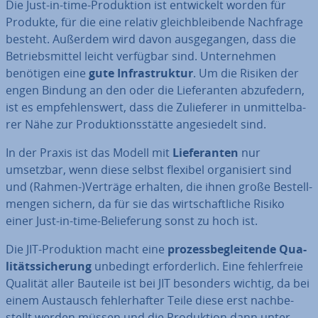
Die Just-in-time-Pro­duk­ti­on ist ent­wi­ckelt worden für
Produkte, für die eine relativ gleich­blei­ben­de Nachfrage
besteht. Außerdem wird davon aus­ge­gan­gen, dass die
Be­triebs­mit­tel leicht verfügbar sind. Un­ter­neh­men
benötigen eine
gute In­fra­struk­tur
. Um die Risiken der
engen Bindung an den oder die Lie­fe­ran­ten ab­zu­fe­dern,
ist es emp­feh­lens­wert, dass die Zu­lie­fe­rer in un­mit­tel­ba­
rer Nähe zur Pro­duk­ti­ons­stät­te an­ge­sie­delt sind.
In der Praxis ist das Modell mit
Lie­fe­ran­ten
nur
umsetzbar, wenn diese selbst flexibel or­ga­ni­siert sind
und (Rahmen-)Verträge erhalten, die ihnen große Be­stell­
men­gen sichern, da für sie das wirt­schaft­li­che Risiko
einer Just-in-time-Be­lie­fe­rung sonst zu hoch ist.
Die JIT-Pro­duk­ti­on macht eine
pro­zess­be­glei­ten­de Qua­
li­täts­si­che­rung
unbedingt er­for­der­lich. Eine feh­ler­freie
Qualität aller Bauteile ist bei JIT besonders wichtig, da bei
einem Austausch feh­ler­haf­ter Teile diese erst nach­be­
stellt werden müssen und die Pro­duk­ti­on dann un­ter­