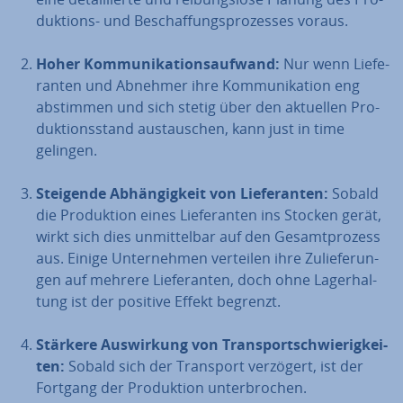
duk­ti­ons- und Be­schaf­fungs­pro­zes­ses voraus.
Hoher Kom­mu­ni­ka­ti­ons­auf­wand:
Nur wenn Lie­fe­
ran­ten und Abnehmer ihre Kom­mu­ni­ka­ti­on eng
abstimmen und sich stetig über den aktuellen Pro­
duk­ti­ons­stand aus­tau­schen, kann just in time
gelingen.
Steigende Ab­hän­gig­keit von Lie­fe­ran­ten:
Sobald
die Pro­duk­ti­on eines Lie­fe­ran­ten ins Stocken gerät,
wirkt sich dies un­mit­tel­bar auf den Ge­samt­pro­zess
aus. Einige Un­ter­neh­men verteilen ihre Zu­lie­fe­run­
gen auf mehrere Lie­fe­ran­ten, doch ohne La­ger­hal­
tung ist der positive Effekt begrenzt.
Stärkere Aus­wir­kung von Trans­port­schwie­rig­kei­
ten:
Sobald sich der Transport verzögert, ist der
Fortgang der Pro­duk­ti­on un­ter­bro­chen.