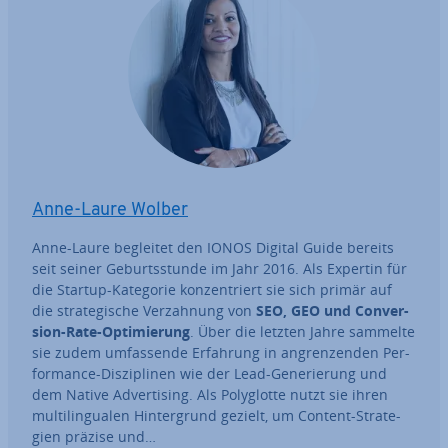
Anne-Laure Wolber
Anne-Laure begleitet den IONOS Digital Guide bereits
seit seiner Ge­burts­stun­de im Jahr 2016. Als Expertin für
die Startup-Kategorie kon­zen­triert sie sich primär auf
die stra­te­gi­sche Ver­zah­nung von
SEO, GEO und Con­ver­
si­on-Rate-Op­ti­mie­rung
. Über die letzten Jahre sammelte
sie zudem um­fas­sen­de Erfahrung in an­gren­zen­den Per­
for­mance-Dis­zi­pli­nen wie der Lead-Ge­ne­rie­rung und
dem Native Ad­ver­ti­sing. Als Po­ly­glot­te nutzt sie ihren
mul­ti­l­in­gua­len Hin­ter­grund gezielt, um Content-Stra­te­
gien präzise und…