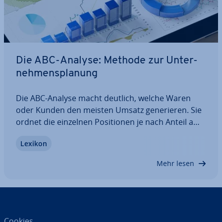
Die ABC-Analyse: Methode zur Un­ter­
neh­mens­pla­nung
Die ABC-Analyse macht deutlich, welche Waren
oder Kunden den meisten Umsatz ge­ne­rie­ren. Sie
ordnet die einzelnen Po­si­tio­nen je nach Anteil am
Ge­samt­wert be­stimm­ten Ka­te­go­rien zu. So lässt
Lexikon
sich auf einen Blick erkennen, welche Po­si­tio­nen
sehr wichtig sind und prio­ri­siert werden…
Mehr lesen
Cookies