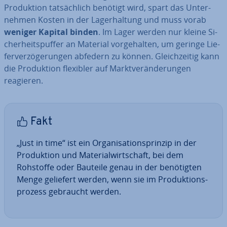
Pro­duk­ti­on tat­säch­lich benötigt wird, spart das Un­ter­
neh­men Kosten in der La­ger­hal­tung und muss vorab
weniger Kapital binden
. Im Lager werden nur kleine Si­
cher­heits­puf­fer an Material vor­ge­hal­ten, um geringe Lie­
fer­ver­zö­ge­run­gen abfedern zu können. Gleich­zei­tig kann
die Pro­duk­ti­on flexibler auf Markt­ver­än­de­run­gen
reagieren.
Fakt
„Just in time“ ist ein Or­ga­ni­sa­ti­ons­prin­zip in der
Pro­duk­ti­on und Ma­te­ri­al­wirt­schaft, bei dem
Rohstoffe oder Bauteile genau in der be­nö­tig­ten
Menge geliefert werden, wenn sie im Pro­duk­ti­ons­
pro­zess gebraucht werden.