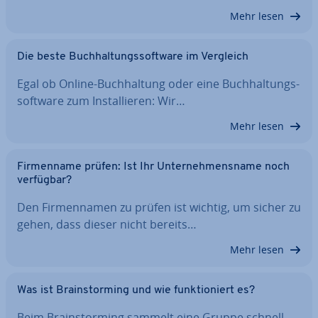
Mehr lesen
Die beste Buch­hal­tungs­soft­ware im Vergleich
Egal ob Online-Buch­hal­tung oder eine Buch­hal­tungs­
soft­ware zum In­stal­lie­ren: Wir…
Mehr lesen
Fir­men­na­me prüfen: Ist Ihr Un­ter­neh­mens­na­me noch
verfügbar?
Den Fir­men­na­men zu prüfen ist wichtig, um sicher zu
gehen, dass dieser nicht bereits…
Mehr lesen
Was ist Brain­stor­ming und wie funk­tio­niert es?
Beim Brain­stor­ming sammelt eine Gruppe schnell