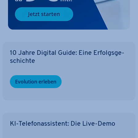
10 Jahre Digital Guide: Eine Er­folgs­ge­
schich­te
Evolution erleben
KI-Te­le­fon­as­sis­tent: Die Live-Demo