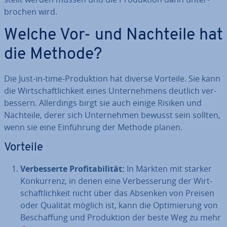
bro­chen wird.
Welche Vor- und Nachteile hat
die Methode?
Die Just-in-time-Pro­duk­ti­on hat diverse Vorteile. Sie kann
die Wirt­schaft­lich­keit eines Un­ter­neh­mens deutlich ver­
bes­sern. Al­ler­dings birgt sie auch einige Risiken und
Nachteile, derer sich Un­ter­neh­men bewusst sein sollten,
wenn sie eine Ein­füh­rung der Methode planen.
Vorteile
Ver­bes­ser­te Pro­fi­ta­bi­li­tät:
In Märkten mit starker
Kon­kur­renz, in denen eine Ver­bes­se­rung der Wirt­
schaft­lich­keit nicht über das Absenken von Preisen
oder Qualität möglich ist, kann die Op­ti­mie­rung von
Be­schaf­fung und Pro­duk­ti­on der beste Weg zu mehr