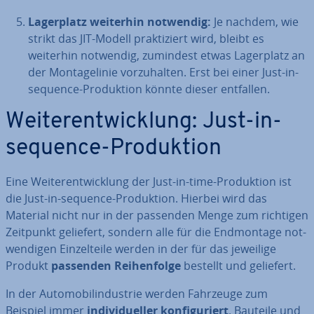
La­ger­platz weiterhin notwendig:
Je nachdem, wie
strikt das JIT-Modell prak­ti­ziert wird, bleibt es
weiterhin notwendig, zumindest etwas La­ger­platz an
der Mon­ta­ge­li­nie vor­zu­hal­ten. Erst bei einer Just-in-
sequence-Pro­duk­ti­on könnte dieser entfallen.
Wei­ter­ent­wick­lung: Just-in-
sequence-Pro­duk­ti­on
Eine Wei­ter­ent­wick­lung der Just-in-time-Pro­duk­ti­on ist
die Just-in-sequence-Pro­duk­ti­on. Hierbei wird das
Material nicht nur in der passenden Menge zum richtigen
Zeitpunkt geliefert, sondern alle für die End­mon­ta­ge not­
wen­di­gen Ein­zel­tei­le werden in der für das jeweilige
Produkt
passenden Rei­hen­fol­ge
bestellt und geliefert.
In der Au­to­mo­bil­in­dus­trie werden Fahrzeuge zum
Beispiel immer
in­di­vi­du­el­ler kon­fi­gu­riert
. Bauteile und