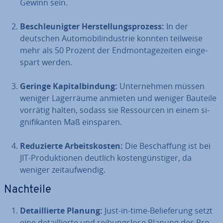
Gewinn sein.
Be­schleu­nig­ter Her­stel­lungs­pro­zess:
In der
deutschen Au­to­mo­bil­in­dus­trie konnten teilweise
mehr als 50 Prozent der End­mon­ta­ge­zei­ten ein­ge­
spart werden.
Geringe Ka­pi­tal­bin­dung:
Un­ter­neh­men müssen
weniger La­ger­räu­me anmieten und weniger Bauteile
vorrätig halten, sodass sie Res­sour­cen in einem si­
gni­fi­kan­ten Maß einsparen.
Re­du­zier­te Ar­beits­kos­ten:
Die Be­schaf­fung ist bei
JIT-Pro­duk­tio­nen deutlich kos­ten­güns­ti­ger, da
weniger zeit­auf­wen­dig.
Nachteile
De­tail­lier­te Planung:
Just-in-time-Be­lie­fe­rung setzt
eine de­tail­lier­te und rei­bungs­lo­se Planung des Pro­