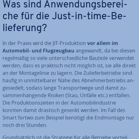
Was sind An­wen­dungs­be­rei­
che für die Just-in-time-Be­
lie­fe­rung?
In der Praxis wird die JIT-Pro­duk­ti­on
vor allem im
Automobil- und Flug­zeug­bau
angewandt, da bei diesen
re­gel­mä­ßig so viele un­ter­schied­li­che Bauteile verwendet
werden, dass es praktisch nicht möglich ist, sie alle direkt
an der Mon­ta­ge­li­nie zu lagern. Die Zu­lie­fer­be­trie­be sind
häufig in un­mit­tel­ba­rer Nähe des Ab­neh­mer­be­triebs an­
ge­sie­delt, sodass lange Trans­port­we­ge und damit zu­
sam­men­hän­gen­de Risiken (Stau, Unfälle etc.) entfallen.
Die Pro­duk­ti­ons­zei­ten in der Au­to­mo­bil­in­dus­trie
konnten damit drastisch gesenkt werden. Im Fall des
Smart fortwo zum Beispiel benötigt die End­mon­ta­ge nur
noch drei Stunden.
Grund­sätz­lich ist die Strategie für alle Betriebe vor­teil­