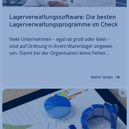
La­ger­ver­wal­tungs­soft­ware: Die besten
La­ger­ver­wal­tungs­pro­gram­me im Check
Viele Un­ter­neh­men – egal ob groß oder klein –
sind auf Ordnung in ihrem Wa­ren­la­ger an­ge­wie­
sen. Damit bei der Or­ga­ni­sa­ti­on keine Fehler
passieren, die sich dann zu weit­rei­chen­den un­ter­
neh­me­ri­schen Problemen ent­wi­ckeln, sollte man
auf La­ger­ver­wal­tungs­soft­ware setzen. Die
Mehr lesen
Programme…