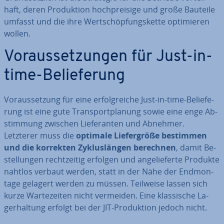
haft, deren Pro­duk­ti­on hoch­prei­si­ge und große Bauteile
umfasst und die ihre Wert­schöp­fungs­ket­te op­ti­mie­ren
wollen.
Vor­aus­set­zun­gen für Just-in-
time-Be­lie­fe­rung
Vor­aus­set­zung für eine er­folg­rei­che Just-in-time-Be­lie­fe­
rung ist eine gute Trans­port­pla­nung sowie eine enge Ab­
stim­mung zwischen Lie­fe­ran­ten und Abnehmer.
Letzterer muss die
optimale Lie­fer­grö­ße bestimmen
und die korrekten Zy­klus­län­gen berechnen
, damit Be­
stel­lun­gen recht­zei­tig erfolgen und an­ge­lie­fer­te Produkte
nahtlos verbaut werden, statt in der Nähe der End­mon­
ta­ge gelagert werden zu müssen. Teilweise lassen sich
kurze War­te­zei­ten nicht vermeiden. Eine klas­si­sche La­
ger­hal­tung erfolgt bei der JIT-Pro­duk­ti­on jedoch nicht.