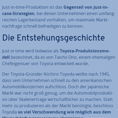
Just-in-time-Pro­duk­ti­on ist das
Gegenteil von Just-in-
case-Stra­te­gien
, bei denen Un­ter­neh­men einen um­fang­
rei­chen La­ger­be­stand vorhalten, um maximale Markt­
nach­fra­ge schnell be­frie­di­gen zu können.
Die Ent­ste­hungs­ge­schich­te
Just in time wird teilweise als
Toyota-Pro­duk­ti­ons­mo­
dell
be­zeich­net, da es von Taichii Ono, einem ehe­ma­li­gen
Chef­inge­ni­uer von Toyota ent­wi­ckelt wurde.
Der Toyota-Gründer Kiichiro Toyoda wollte nach 1945,
dass sein Un­ter­neh­men schnell zu den ame­ri­ka­ni­schen
Au­to­mo­bil­kon­zer­nen auf­schloss. Doch der ja­pa­ni­sche
Markt war nicht groß genug, um die Au­to­mo­bil­pro­duk­ti­
on über Ska­len­er­trä­ge wirt­schaft­li­cher zu machen. Statt
mehr zu pro­du­zie­ren als der Markt benötigte, beschloss
Toyoda
so viel Ver­schwen­dung wie möglich aus dem