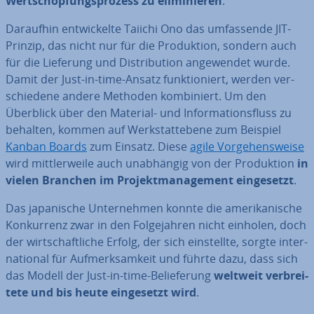
Wert­schöp­fungs­pro­zess zu eli­mi­nie­ren
.
Daraufhin ent­wi­ckel­te Taiichi Ono das um­fas­sen­de JIT-
Prinzip, das nicht nur für die Pro­duk­ti­on, sondern auch
für die Lieferung und Dis­tri­bu­ti­on an­ge­wen­det wurde.
Damit der Just-in-time-Ansatz funk­tio­niert, werden ver­
schie­de­ne andere Methoden kom­bi­niert. Um den
Überblick über den Material- und In­for­ma­ti­ons­fluss zu
behalten, kommen auf Werk­statt­ebe­ne zum Beispiel
Kanban Boards
zum Einsatz. Diese
agile Vor­ge­hens­wei­se
wird mitt­ler­wei­le auch un­ab­hän­gig von der Pro­duk­ti­on
in
vielen Branchen im Pro­jekt­ma­nage­ment ein­ge­setzt
.
Das ja­pa­ni­sche Un­ter­neh­men konnte die ame­ri­ka­ni­sche
Kon­kur­renz zwar in den Fol­ge­jah­ren nicht einholen, doch
der wirt­schaft­li­che Erfolg, der sich ein­stell­te, sorgte in­ter­
na­tio­nal für Auf­merk­sam­keit und führte dazu, dass sich
das Modell der Just-in-time-Be­lie­fe­rung
weltweit ver­brei­
te­te und bis heute ein­ge­setzt wird
.