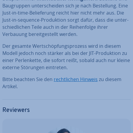
Bau­grup­pen un­ter­schei­den sich je nach Be­stel­lung. Eine
Just-in-time-Be­lie­fe­rung reicht hier nicht mehr aus. Die
Just-in-sequence-Pro­duk­ti­on sorgt dafür, dass die un­ter­
schied­li­chen Teile auch in der Rei­hen­fol­ge ihrer
Verbauung be­reit­ge­stellt werden.
Der gesamte Wert­schöp­fungs­pro­zess wird in diesem
Modell jedoch noch stärker als bei der JIT-Pro­duk­ti­on zu
einer Per­len­ket­te, die sofort reißt, sobald auch nur kleine
externe Störungen eintreten.
Bitte beachten Sie den
recht­li­chen Hinweis
zu diesem
Artikel.
Reviewers