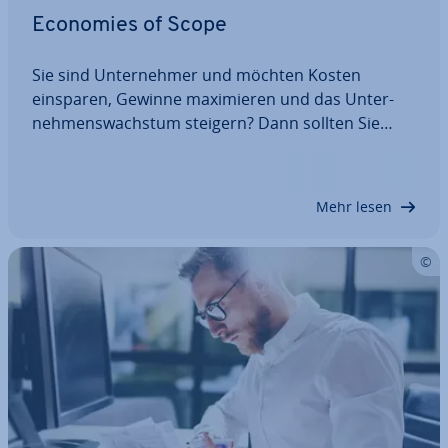
Economies of Scope
Sie sind Un­ter­neh­mer und möchten Kosten
einsparen, Gewinne ma­xi­mie­ren und das Un­ter­
neh­mens­wachs­tum steigern? Dann sollten Sie
ana­ly­sie­ren, ob bzw. wie Sie Ver­bund­ef­fek­te in
Ihrem Betrieb ideal nutzen können. Die so­ge­nann­
ten Economies of Scope entstehen, wenn Sie die…
Mehr lesen