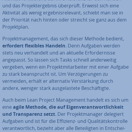
und das Pro­jekt­er­geb­nis überprüft. Erweist sich eine
Aktivität als wenig er­geb­nis­re­le­vant, schiebt man sie in
der Priorität nach hinten oder streicht sie ganz aus dem
Pro­jekt­plan.
Pro­jekt­ma­nage­ment, das sich dieser Methode bedient,
erfordert flexibles Handeln
. Denn Aufgaben werden
stets neu ver­han­delt und an aktuelle Er­for­der­nis­se
angepasst. So lassen sich Tasks schnell an­der­wei­tig
vergeben, wenn ein Pro­jekt­mit­ar­bei­ter mit einer Aufgabe
zu stark be­an­sprucht ist. Um Ver­zö­ge­run­gen zu
vermeiden, erhält er al­ter­na­tiv Ver­stär­kung durch
andere, weniger stark aus­ge­las­te­te Be­schäf­tig­te.
Auch beim Lean Project Ma­nage­ment handelt es sich um
eine
agile Methode, die auf Ei­gen­ver­ant­wort­lich­keit
und Trans­pa­renz setzt
. Der Pro­jekt­ma­na­ger delegiert
Aufgaben und ist für die Effizienz- und Qua­li­täts­kon­trol­le
ver­ant­wort­lich, bezieht aber alle Be­tei­lig­ten in Ent­schei­