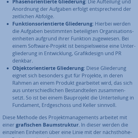
Pha­sen­ori­en­tier­te Glie­de­rung
: Die Auf­tei­lung und
Anordnung der Aufgaben erfolgt ent­spre­chend der
zeit­li­chen Abfolge.
Funk­ti­ons­ori­en­tier­te Glie­de­rung
: Hierbei werden
die Aufgaben be­stimm­ten be­tei­lig­ten Or­ga­ni­sa­ti­ons­
ein­hei­ten aufgrund ihrer Funktion zu­ge­wie­sen. Bei
einem Software-Projekt ist bei­spiels­wei­se eine Un­ter­
glie­de­rung in Ent­wick­lung, Gra­fik­de­sign und PR
denkbar.
Ob­jekt­ori­en­tier­te Glie­de­rung
: Diese Glie­de­rung
eignet sich besonders gut für Projekte, in deren
Rahmen an einem Produkt ge­ar­bei­tet wird, das sich
aus un­ter­schied­li­chen Be­stand­tei­len zu­sam­men­
setzt. So ist bei einem Bau­pro­jekt die Un­ter­tei­lung in
Fundament, Erd­ge­schoss und Keller sinnvoll.
Diese Methode des Pro­jekt­ma­nage­ments arbeitet mit
einer
gra­fi­schen
Baum­struk­tur
. In dieser
werden die
einzelnen Einheiten über eine Linie mit der nächst­hö­he­