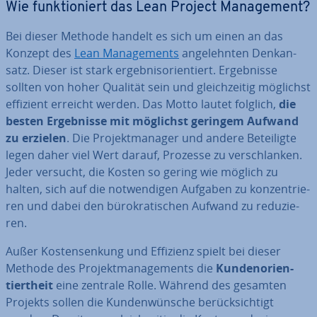
Wie funk­tio­niert das Lean Project Ma­nage­ment?
Bei dieser Methode handelt es sich um einen an das
Konzept des
Lean Ma­nage­ments
an­ge­lehn­ten Denk­an­
satz. Dieser ist stark er­geb­nis­ori­en­tiert. Er­geb­nis­se
sollten von hoher Qualität sein und gleich­zei­tig möglichst
effizient erreicht werden. Das Motto lautet folglich,
die
besten Er­geb­nis­se mit möglichst geringem Aufwand
zu erzielen
. Die Pro­jekt­ma­na­ger und andere Be­tei­lig­te
legen daher viel Wert darauf, Prozesse zu ver­schlan­ken.
Jeder versucht, die Kosten so gering wie möglich zu
halten, sich auf die not­wen­di­gen Aufgaben zu kon­zen­trie­
ren und dabei den bü­ro­kra­ti­schen Aufwand zu re­du­zie­
ren.
Außer Kos­ten­sen­kung und Effizienz spielt bei dieser
Methode des Pro­jekt­ma­nage­ments die
Kun­den­ori­en­
tiert­heit
eine zentrale Rolle.
Während des gesamten
Projekts sollen die Kun­den­wün­sche be­rück­sich­tigt