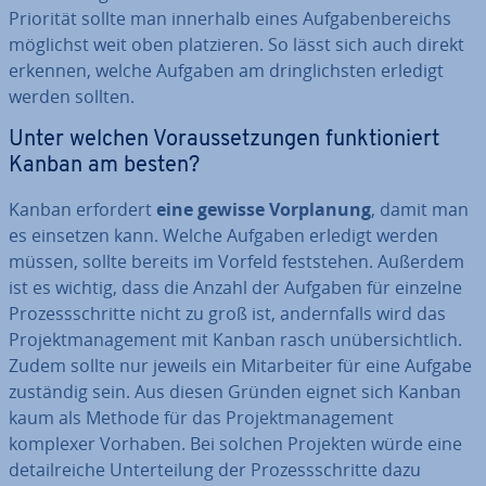
Priorität sollte man innerhalb eines Auf­ga­ben­be­reichs
möglichst weit oben plat­zie­ren. So lässt sich auch direkt
erkennen, welche Aufgaben am dring­lichs­ten erledigt
werden sollten.
Unter welchen Vor­aus­set­zun­gen funk­tio­niert
Kanban am besten?
Kanban erfordert
eine gewisse Vor­pla­nung
, damit man
es einsetzen kann. Welche Aufgaben erledigt werden
müssen, sollte bereits im Vorfeld fest­ste­hen. Außerdem
ist es wichtig, dass die Anzahl der Aufgaben für einzelne
Pro­zess­schrit­te nicht zu groß ist, an­dern­falls wird das
Pro­jekt­ma­nage­ment mit Kanban rasch un­über­sicht­lich.
Zudem sollte nur jeweils ein Mit­ar­bei­ter für eine Aufgabe
zuständig sein. Aus diesen Gründen eignet sich Kanban
kaum als Methode für das Pro­jekt­ma­nage­ment
komplexer Vorhaben. Bei solchen Projekten würde eine
de­tail­rei­che Un­ter­tei­lung der Pro­zess­schrit­te dazu