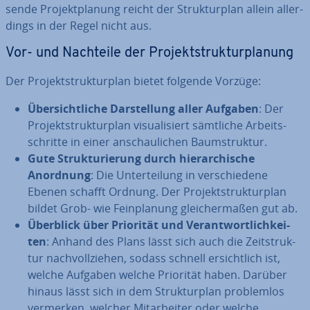
sen­de Pro­jekt­pla­nung reicht der Struk­tur­plan allein al­ler­
dings in der Regel nicht aus.
Vor- und Nachteile der Pro­jekt­struk­tur­pla­nung
Der Pro­jekt­struk­tur­plan bietet folgende Vorzüge:
Über­sicht­li­che Dar­stel­lung aller Aufgaben
: Der
Pro­jekt­struk­tur­plan vi­sua­li­siert sämtliche Ar­beits­
schrit­te in einer an­schau­li­chen Baum­struk­tur.
Gute Struk­tu­rie­rung durch hier­ar­chi­sche
Anordnung
: Die Un­ter­tei­lung in ver­schie­de­ne
Ebenen schafft Ordnung. Der Pro­jekt­struk­tur­plan
bildet Grob- wie Fein­pla­nung glei­cher­ma­ßen gut ab.
Überblick über Priorität und Ver­ant­wort­lich­kei­
ten
: Anhand des Plans lässt sich auch die Zeit­struk­
tur nach­voll­zie­hen, sodass schnell er­sicht­lich ist,
welche Aufgaben welche Priorität haben. Darüber
hinaus lässt sich in dem Struk­tur­plan pro­blem­los
vermerken, welcher Mit­ar­bei­ter oder welche