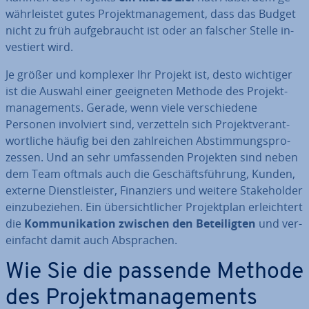
währ­leis­tet gutes Pro­jekt­ma­nage­ment, dass das Budget
nicht zu früh auf­ge­braucht ist oder an falscher Stelle in­
ves­tiert wird.
Je größer und komplexer Ihr Projekt ist, desto wichtiger
ist die Auswahl einer ge­eig­ne­ten Methode des Pro­jekt­
ma­nage­ments. Gerade, wenn viele ver­schie­de­ne
Personen in­vol­viert sind, ver­zet­teln sich Pro­jekt­ver­ant­
wort­li­che häufig bei den zahl­rei­chen Ab­stim­mungs­pro­
zes­sen. Und an sehr um­fas­sen­den Projekten sind neben
dem Team oftmals auch die Ge­schäfts­füh­rung, Kunden,
externe Dienst­leis­ter, Fi­nan­ziers und weitere Stake­hol­der
ein­zu­be­zie­hen. Ein über­sicht­li­cher Pro­jekt­plan er­leich­tert
die
Kom­mu­ni­ka­ti­on zwischen den Be­tei­lig­ten
und ver­
ein­facht damit auch Ab­spra­chen.
Wie Sie die passende Methode
des Pro­jekt­ma­nage­ments