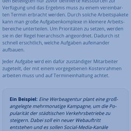
den Be­tei­lig­ten nur zuvor de­fi­nier­te Res­sour­cen zur
Verfügung und das Ergebnis muss zu einem ver­ein­bar­
ten Termin erbracht werden. Durch solche Ar­beits­pa­ke­te
kann man große Auf­ga­ben­kom­ple­xe in kleinere Ar­beits­
be­rei­che un­ter­tei­len. Um Prio­ri­tä­ten zu setzen, werden
sie in der Regel hier­ar­chisch an­ge­ord­net. Dadurch ist
schnell er­sicht­lich, welche Aufgaben auf­ein­an­der
aufbauen.
Jeder Aufgabe wird ein dafür zu­stän­di­ger Mit­ar­bei­ter
zugeteilt, der mit einem vor­ge­ge­be­nen Kos­ten­rah­men
arbeiten muss und auf Ter­min­ein­hal­tung achtet.
Ein Beispiel:
Eine Wer­be­agen­tur plant eine groß­
an­ge­leg­te mehr­mo­na­ti­ge Kampagne, um die Po­
pu­la­ri­tät der städ­ti­schen Ver­kehrs­be­trie­be zu
steigern. Dabei soll ein neuer Web­auf­tritt
entstehen und es sollen Social-Media-Kanäle