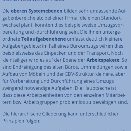
Die
oberen Sys­tem­ebe­nen
bilden sehr um­fas­sen­de Auf­
ga­ben­be­rei­che ab; bei einer Firma, die einen Stand­ort­
wech­sel plant, könnten dies bei­spiels­wei­se Um­zugs­vor­
be­rei­tung und -durch­füh­rung sein. Die ihnen un­ter­ge­
ord­ne­te
Teil­auf­ga­be­ne­be­ne
umfasst deutlich kleinere
Auf­ga­ben­ge­bie­te; im Fall eines Bü­ro­um­zugs wären dies
bei­spiels­wei­se das Einpacken und der Transport. Noch
klein­tei­li­ger wird es auf der Ebene der
Ar­beits­pa­ke­te
: So
sind End­rei­ni­gung des alten Büros, Um­mel­dun­gen sowie
Aufbau von Möbeln und der EDV-Struktur kleinere, aber
für Vor­be­rei­tung und Durch­füh­rung eines Umzugs
zwingend not­wen­di­ge Aufgaben. Die Haupt­sa­che ist,
dass diese Ar­beits­ein­hei­ten von den einzelnen Mit­ar­bei­
tern bzw. Ar­beits­grup­pen pro­blem­los zu be­wäl­ti­gen sind.
Die hier­ar­chi­sche Glie­de­rung kann un­ter­schied­li­chen
Prin­zi­pi­en folgen: