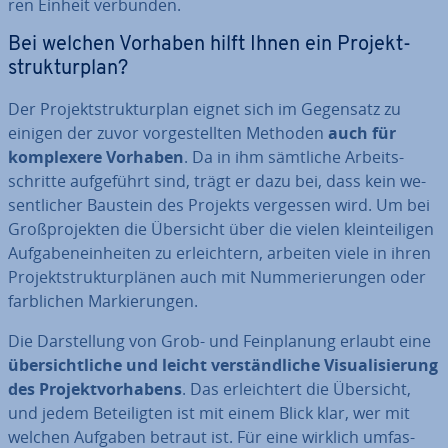
ren Einheit verbunden.
Bei welchen Vorhaben hilft Ihnen ein Pro­jekt­
struk­tur­plan?
Der Pro­jekt­struk­tur­plan eignet sich im Gegensatz zu
einigen der zuvor vor­ge­stell­ten Methoden
auch für
kom­ple­xe­re Vorhaben
. Da in ihm sämtliche Ar­beits­
schrit­te auf­ge­führt sind, trägt er dazu bei, dass kein we­
sent­li­cher Baustein des Projekts vergessen wird. Um bei
Groß­pro­jek­ten die Übersicht über die vielen klein­tei­li­gen
Auf­ga­ben­ein­hei­ten zu er­leich­tern, arbeiten viele in ihren
Pro­jekt­struk­tur­plä­nen auch mit Num­me­rie­run­gen oder
farb­li­chen Mar­kie­run­gen.
Die Dar­stel­lung von Grob- und Fein­pla­nung erlaubt eine
über­sicht­li­che und leicht ver­ständ­li­che Vi­sua­li­sie­rung
des Pro­jekt­vor­ha­bens
. Das er­leich­tert die Übersicht,
und jedem
Be­tei­lig­ten ist mit einem Blick klar, wer mit
welchen Aufgaben betraut ist. Für eine wirklich um­fas­