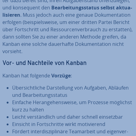
ter dazu bereit sind, ihren Auf­ga­ben­stand of­fen­zu­le­gen,
und kon­se­quent den
Be­ar­bei­tungs­sta­tus selbst ak­tua­
li­sie­ren
. Muss jedoch auch eine genaue Do­ku­men­ta­ti­on
erfolgen (bei­spiels­wei­se, um einer dritten Partei Bericht
über Fort­schritt und Res­sour­cen­ver­brauch zu erstatten),
dann sollten Sie zu einer anderen Methode greifen, da
Kanban eine solche dau­er­haf­te Do­ku­men­ta­ti­on nicht
vorsieht.
Vor- und Nachteile von Kanban
Kanban hat folgende
Vorzüge
:
Über­sicht­li­che Dar­stel­lung von Aufgaben, Abläufen
und Be­ar­bei­tungs­sta­tus
Einfache Her­an­ge­hens­wei­se, um Prozesse möglichst
kurz zu halten
Leicht ver­ständ­lich und daher schnell ein­setz­bar
Einsicht in Fort­schrit­te wirkt mo­ti­vie­rend
Fördert in­ter­dis­zi­pli­nä­re Team­ar­beit und ei­gen­ver­