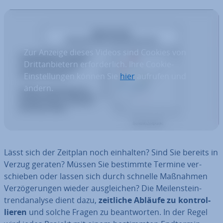
Zur Anzeige dieses Videos sind Cookies von
Drittanbietern erforderlich. Ihre Cookie-
Einstellungen können Sie
hier
aufrufen und
ändern.
Lässt sich der Zeitplan noch einhalten? Sind Sie bereits in
Verzug geraten? Müssen Sie bestimmte Termine ver­
schie­ben oder lassen sich durch schnelle Maßnahmen
Ver­zö­ge­run­gen wieder aus­glei­chen? Die Mei­len­stein­
trend­ana­ly­se dient dazu,
zeitliche Abläufe zu kon­trol­
lie­ren
und solche Fragen zu be­ant­wor­ten. In der Regel