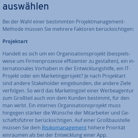
auswählen
Bei der Wahl einer be­stimm­ten Pro­jekt­ma­nage­ment-
Methode müssen Sie mehrere Faktoren be­rück­sich­ti­gen:
Pro­jekt­art
Handelt es sich um ein Or­ga­ni­sa­ti­ons­pro­jekt (bei­spiels­
wei­se um Fir­men­pro­zes­se ef­fi­zi­en­ter zu gestalten), ein in­
ter­na­tio­na­les Vorhaben in der Ent­wick­lungs­hil­fe, ein IT-
Projekt oder ein Mar­ke­ting­pro­jekt? Je nach Pro­jekt­art
sind andere Stake­hol­der ein­ge­bun­den, die andere Ziele
verfolgen. So wird das Mar­ke­ting­ziel einer Wer­be­agen­tur
zum Großteil auch von dem Kunden bestimmt, für den
man wirbt. Ein internes Or­ga­ni­sa­ti­ons­pro­jekt muss
hingegen stärker die Wünsche der Mit­ar­bei­ter und Ge­
schäfts­füh­rer be­rück­sich­ti­gen. Auf einer Groß­bau­stel­le
müssen Sie dem
Ri­si­ko­ma­nage­ment
höhere Priorität
einräumen als bei der Ent­wick­lung einer App.