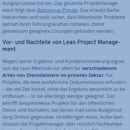
dungs­pro­zes­se mit ein. Das gesamte Pro­jekt­ma­nage­
ment folgt dem
Bottom-up-Prinzip
. Das erlaubt flache
Hier­ar­chien und stellt sicher, dass Mit­ar­bei­ter Probleme
zeitnah ihren Füh­rungs­kräf­ten mitteilen, damit
gemeinsam geeignete Lösungen gefunden werden.
Vor- und Nachteile von Lean Project Ma­nage­
ment
Wegen seiner Ergebnis- und Kun­den­ori­en­tie­rung eignet
sich die Lean-Methode vor allem für
ver­schie­dens­te
Arten von Dienst­leis­tern im privaten Sektor
. Für
Projekte, die eine aus­führ­li­che Do­ku­men­ta­ti­on erfordern
– die viel Zeit kostet, ohne das Ergebnis we­sent­lich zu be­
ein­flus­sen –, ist sie al­ler­dings weniger geeignet. Das
betrifft bei­spiels­wei­se Projekte für den öf­fent­li­chen
Dienst und Vorhaben, bei denen man seine Bud­get­nut­
zung Dritten gegenüber recht­fer­ti­gen muss. Außerdem
müssen die Pro­jekt­ma­na­ger über reichlich Fach­kom­pe­