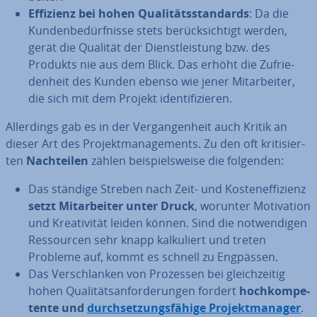
Effizienz bei hohen Qua­li­täts­stan­dards
: Da die
Kun­den­be­dürf­nis­se stets be­rück­sich­tigt werden,
gerät die Qualität der Dienst­leis­tung bzw. des
Produkts nie aus dem Blick. Das erhöht die Zu­frie­
den­heit des Kunden ebenso wie jener Mit­ar­bei­ter,
die sich mit dem Projekt iden­ti­fi­zie­ren.
Al­ler­dings gab es in der Ver­gan­gen­heit auch Kritik an
dieser Art des Pro­jekt­ma­nage­ments. Zu den oft kri­ti­sier­
ten
Nach­tei­len
zählen bei­spiels­wei­se die folgenden:
Das ständige Streben nach Zeit- und Kos­ten­ef­fi­zi­enz
setzt Mit­ar­bei­ter unter Druck
, worunter Mo­ti­va­ti­on
und Krea­ti­vi­tät leiden können. Sind die not­wen­di­gen
Res­sour­cen sehr knapp kal­ku­liert und treten
Probleme auf, kommt es schnell zu Engpässen.
Das Ver­schlan­ken von Prozessen bei gleich­zei­tig
hohen Qua­li­täts­an­for­de­run­gen fordert
hoch­kom­pe­
ten­te und
durch­set­zungs­fä­hi­ge Pro­jekt­ma­na­ger
.