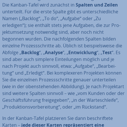
Die Kanban-Tafel wird zunächst in
Spalten und Zeilen
un­ter­teilt. Für die erste Spalte gibt es un­ter­schied­li­che
Namen („Backlog“, „To do“, „Aufgabe“ oder „Zu
erledigen“); sie enthält stets jene Aufgaben, die zur Pro­
jekt­um­set­zung notwendig sind, aber noch nicht
begonnen wurden. Die nach­fol­gen­den Spalten bilden
einzelne Pro­zess­schrit­te ab. Üblich ist bei­spiels­wei­se die
Abfolge „
Backlog
“, „
Analyse
“, „
Ent­wick­lung
“, „
Test
“. Es
sind aber auch simplere Ein­tei­lun­gen möglich und je
nach Projekt auch sinnvoll, etwa: „Aufgabe“, „Be­ar­bei­
tung“ und „Erledigt“. Bei kom­ple­xe­ren Projekten können
Sie die einzelnen Pro­zess­schrit­te genauer un­ter­tei­len
(wie in der oben­ste­hen­den Abbildung). Je nach Pro­jekt­art
sind weitere Spalten sinnvoll – wie „vom Kunden oder der
Ge­schäfts­füh­rung frei­ge­ge­ben“, „in der War­te­schlei­fe“,
„Pro­duk­ti­ons­vor­be­rei­tung“, oder „im Rückstand“.
In der Kanban-Tafel plat­zie­ren Sie dann be­schrif­te­te
Karten –
jede dieser Karten re­prä­sen­tiert eine