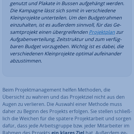
genutzt und Plakate in Bussen auf­ge­hängt werden.
Die Kampagne lässt sich somit in ver­schie­de­ne
Klein­pro­jek­te un­ter­tei­len. Um den Bud­get­rah­men
ein­zu­hal­ten, ist es außerdem sinnvoll, für das Ge­
samt­pro­jekt einen über­grei­fen­den
Pro­jekt­plan
zur
Auf­ga­ben­ver­tei­lung, Zeit­struk­tur und zum ver­füg­
ba­ren Budget vor­zu­ge­ben. Wichtig ist es dabei, die
ver­schie­de­nen Klein­pro­jek­te optimal auf­ein­an­der
ab­zu­stim­men.
Beim Pro­jekt­ma­nage­ment helfen Methoden, die
Übersicht zu wahren und das Pro­jekt­ziel nicht aus den
Augen zu verlieren. Die Auswahl einer Methode muss
daher zu Beginn des Projekts erfolgen. Sie stellen schließ­
lich die Weichen für die spätere Pro­jekt­ar­beit und sorgen
dafür, dass jede Ar­beits­grup­pe bzw. jeder Mit­ar­bei­ter im
Rahmen des Projekts
ein klares Ziel
hat. Außerdem ge­