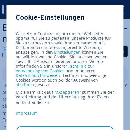
Digital Guide
Cookie-Einstellungen
Zum Haupt­in­halt springen
Er­folg­rei­ches Pro­jekt­ma­nage­
Wir setzen Cookies ein, um unsere Webseiten
ment: Bewährte Methoden
optimal für Sie zu gestalten, unsere Produkte für
Sie zu verbessern sowie Ihnen zusammen mit
Drittanbietern interessengerechte Werbung
IONOS Redaktion
Auf Facebook teilen
Auf Twitter teilen
Auf LinkedIn tei
anzuzeigen. In den
Einstellungen
können Sie
18.07.2019
auswählen, welche Cookies Sie zulassen wollen,
sowie Ihre Auswahl jederzeit ändern. Weitere
Infos finden Sie in unserer
Richtlinie zur
Verwendung von Cookies
und in unseren
In­halts­ver­zeich­nis
Datenschutzhinweisen
. Technisch notwendige
Cookies werden auch bei der Auswahl von
ablehnen
gesetzt.
Ein weit­ge­spann­ter Netzplan, Kur­ven­dia­gram­me oder ein
aus­ge­feil­tes Lean-Ma­nage­ment-Konzept: Die Er­stel­lung
Mit einem Klick auf "
Akzeptieren
" stimmen Sie der
Verarbeitung und der Übermittlung Ihrer Daten
solcher Schau­bil­der und Pläne ist Ausdruck
einer me­
an Drittländer zu.
tho­di­schen Her­an­ge­hens­wei­se
. Und Pro­jekt­ma­nage­
ment-Methoden sind ein we­sent­li­cher Schlüssel zum
Impressum
Erfolg. Denn sie tragen dazu bei, dass ein Vorhaben
innerhalb eines vorher fest­ge­setz­ten Zeit­rah­mens mit