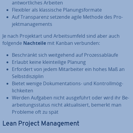
ant­wort­li­ches Arbeiten
Flexibler als klas­si­sche Pla­nungs­for­ma­te
Auf Trans­pa­renz setzende agile Methode des Pro­
jekt­ma­nage­ments
Je nach Pro­jekt­art und Ar­beits­um­feld sind aber auch
folgende
Nachteile
mit Kanban verbunden:
Be­schränkt sich weit­ge­hend auf Pro­zess­ab­läu­fe
Erlaubt keine klein­tei­li­ge Planung
Erfordert von jedem Mit­ar­bei­ter ein hohes Maß an
Selbst­dis­zi­plin
Bietet wenige Do­ku­men­ta­ti­ons- und Kon­troll­mög­
lich­kei­ten
Werden Aufgaben nicht aus­ge­führt oder wird ihr Be­
ar­bei­tungs­sta­tus nicht ak­tua­li­siert, bemerkt man
Probleme oft zu spät
Lean Project Ma­nage­ment