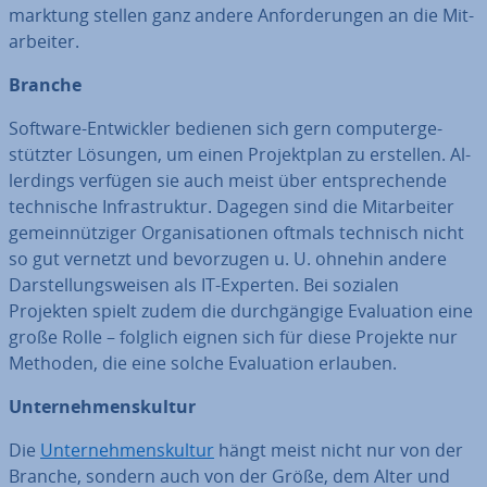
mark­tung stellen ganz andere An­for­de­run­gen an die Mit­
ar­bei­ter.
Branche
Software-Ent­wick­ler bedienen sich gern com­pu­ter­ge­
stütz­ter Lösungen, um einen Pro­jekt­plan zu erstellen. Al­
ler­dings verfügen sie auch meist über ent­spre­chen­de
tech­ni­sche In­fra­struk­tur. Dagegen sind die Mit­ar­bei­ter
ge­mein­nüt­zi­ger Or­ga­ni­sa­tio­nen oftmals technisch nicht
so gut vernetzt und be­vor­zu­gen u. U. ohnehin andere
Dar­stel­lungs­wei­sen als IT-Experten. Bei sozialen
Projekten spielt zudem die durch­gän­gi­ge Eva­lua­ti­on eine
große Rolle – folglich eignen sich für diese Projekte nur
Methoden, die eine solche Eva­lua­ti­on erlauben.
Un­ter­neh­mens­kul­tur
Die
Un­ter­neh­mens­kul­tur
hängt meist nicht nur von der
Branche, sondern auch von der Größe, dem Alter und