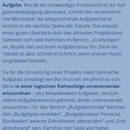
Aufgabe
. Wurde ein not­wen­di­ger Pro­zess­schritt zur Auf­
ga­ben­be­wäl­ti­gung ab­sol­viert, schiebt der ver­ant­wort­li­
che Mit­ar­bei­ter die ent­spre­chen­de Auf­ga­ben­kar­te
einfach in die nächste Spalte der Tabelle. Das erlaubt
einen guten Überblick über den aktuellen Pro­jekt­stand.
Sammeln sich viele Kärtchen im Bereich „zu erledigen“
an, deutet dies auf einen Auf­ga­benstau hin. Dank der
Tabelle ist aber schnell er­sicht­lich, wann und wo Hand­
lungs­be­darf besteht.
Da für die Umsetzung eines Projekts meist zahl­rei­che
Aufgaben bewältigt werden müssen, empfiehlt es sich,
diese
in einer logischen Rei­hen­fol­ge un­ter­ein­an­der
an­zu­ord­nen
– also bei­spiels­wei­se Aufgaben, die zum
selben Auf­ga­ben­be­reich gehören, direkt un­ter­ein­an­der
an­zu­ord­nen. Für den Bereich „Bud­get­kon­trol­le“ könnten
dies „Bud­get­plan erstellen“, „Bud­get­po­si­ti­on Personal,
Bü­ro­be­darf, externe Dienst­leis­ter über­prü­fen“ und „End­
ab­rech­nung“ sein. Kärtchen mit Tasks von hoher