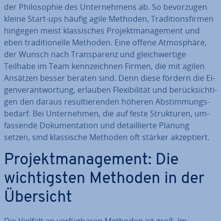
der Phi­lo­so­phie des Un­ter­neh­mens ab. So be­vor­zu­gen
kleine Start-ups häufig agile Methoden, Tra­di­ti­ons­fir­men
hingegen meist klas­si­sches Pro­jekt­ma­nage­ment und
eben tra­di­tio­nel­le Methoden. Eine offene At­mo­sphä­re,
der Wunsch nach Trans­pa­renz und gleich­wer­ti­ge
Teilhabe im Team kenn­zeich­nen Firmen, die mit agilen
Ansätzen besser beraten sind. Denn diese fördern die Ei­
gen­ver­ant­wor­tung, erlauben Fle­xi­bi­li­tät und be­rück­sich­ti­
gen den daraus re­sul­tie­ren­den höheren Ab­stim­mungs­
be­darf. Bei Un­ter­neh­men, die auf feste Struk­tu­ren, um­
fas­sen­de Do­ku­men­ta­ti­on und de­tail­lier­te Planung
setzen, sind klas­si­sche Methoden oft stärker ak­zep­tiert.
Pro­jekt­ma­nage­ment: Die
wich­tigs­ten Methoden in der
Übersicht