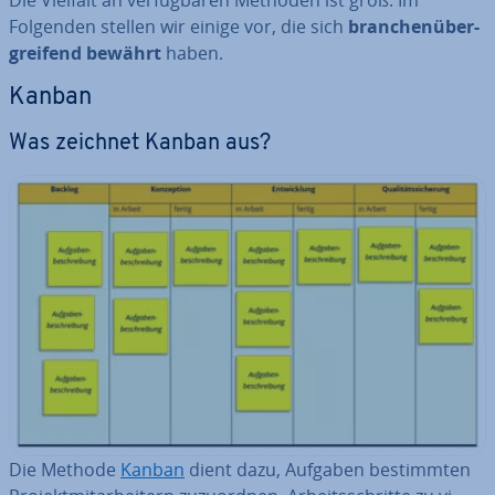
Die Vielfalt an ver­füg­ba­ren Methoden ist groß. Im
Folgenden stellen wir einige vor, die sich
bran­chen­über­
grei­fend bewährt
haben.
Kanban
Was zeichnet Kanban aus?
Die Methode
Kanban
dient dazu, Aufgaben be­stimm­ten