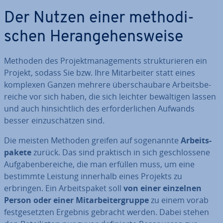
Der Nutzen einer me­tho­di­
schen Her­an­ge­hens­wei­se
Methoden des Pro­jekt­ma­nage­ments struk­tu­rie­ren ein
Projekt, sodass Sie bzw. Ihre Mit­ar­bei­ter statt eines
komplexen Ganzen mehrere über­schau­ba­re Ar­beits­be­
rei­che vor sich haben, die sich leichter be­wäl­ti­gen lassen
und auch hin­sicht­lich des er­for­der­li­chen Aufwands
besser ein­zu­schät­zen sind.
Die meisten Methoden greifen auf so­ge­nann­te
Ar­beits­
pa­ke­te
zurück. Das sind praktisch in sich ge­schlos­se­ne
Auf­ga­ben­be­rei­che, die man erfüllen muss, um eine
bestimmte Leistung innerhalb eines Projekts zu
erbringen. Ein Ar­beits­pa­ket soll
von einer einzelnen
Person oder einer Mit­ar­bei­ter­grup­pe
zu einem vorab
fest­ge­setz­ten Ergebnis gebracht werden. Dabei stehen