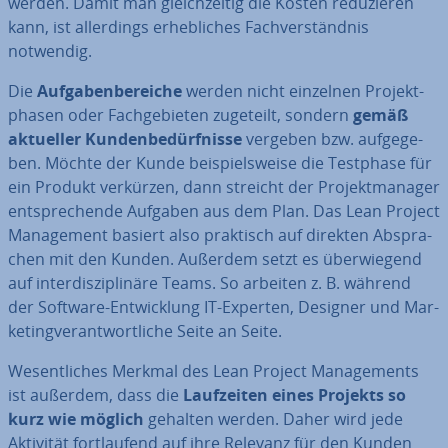
werden. Damit man gleich­zei­tig die Kosten re­du­zie­ren
kann, ist al­ler­dings er­heb­li­ches Fach­ver­ständ­nis
notwendig.
Die
Auf­ga­ben­be­rei­che
werden nicht einzelnen Pro­jekt­
pha­sen oder Fach­ge­bie­ten zugeteilt, sondern
gemäß
aktueller
Kun­den­be­dürf­nis­se
vergeben bzw. auf­ge­ge­
ben. Möchte der Kunde bei­spiels­wei­se die Testphase für
ein Produkt verkürzen, dann streicht der Pro­jekt­ma­na­ger
ent­spre­chen­de Aufgaben aus dem Plan. Das Lean Project
Ma­nage­ment basiert also praktisch auf direkten Ab­spra­
chen mit den Kunden. Außerdem setzt es über­wie­gend
auf in­ter­dis­zi­pli­nä­re Teams. So arbeiten z. B. während
der Software-Ent­wick­lung IT-Experten, Designer und Mar­
ke­ting­ver­ant­wort­li­che Seite an Seite.
We­sent­li­ches Merkmal des Lean Project Ma­nage­ments
ist außerdem, dass die
Lauf­zei­ten eines Projekts so
kurz wie möglich
gehalten werden. Daher wird jede
Aktivität fort­lau­fend auf ihre Relevanz für den Kunden