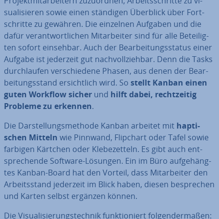
Pro­jekt­mit­ar­bei­tern zu­zu­ord­nen, Ar­beits­schrit­te zu vi­
sua­li­sie­ren sowie einen ständigen Überblick über Fort­
schrit­te zu gewähren. Die einzelnen Aufgaben und die
dafür ver­ant­wort­li­chen Mit­ar­bei­ter sind für alle Be­tei­lig­
ten sofort einsehbar. Auch der Be­ar­bei­tungs­sta­tus einer
Aufgabe ist jederzeit gut nach­voll­zieh­bar. Denn die Tasks
durch­lau­fen ver­schie­de­ne Phasen, aus denen der Be­ar­
bei­tungs­stand er­sicht­lich wird. So
stellt Kanban
einen
guten Workflow sicher
und
hilft dabei, recht­zei­tig
Probleme zu erkennen
.
Die Dar­stel­lungs­me­tho­de Kanban arbeitet mit
hap­ti­
schen Mitteln
wie Pinnwand, Flipchart oder Tafel sowie
farbigen Kärtchen oder Kle­be­zet­teln. Es gibt auch ent­
spre­chen­de Software-Lösungen. Ein im Büro auf­ge­häng­
tes Kanban-Board
hat den Vorteil, dass Mit­ar­bei­ter den
Ar­beits­stand jederzeit im Blick haben, diesen be­spre­chen
und Karten selbst ergänzen können.
Die Vi­sua­li­sie­rungs­tech­nik funk­tio­niert fol­gen­der­ma­ßen: