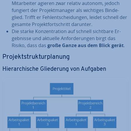
Mit­ar­bei­ter agieren zwar relativ autonom, jedoch
fungiert der Pro­jekt­ma­na­ger als wichtiges Bin­de­
glied. Trifft er Fehl­ent­schei­dun­gen, leidet schnell der
gesamte Pro­jekt­fort­schritt darunter.
Die starke Kon­zen­tra­ti­on auf schnell sichtbare Er­
geb­nis­se und aktuelle An­for­de­run­gen birgt das
Risiko, dass das
große Ganze aus dem Blick gerät
.
Pro­jekt­struk­tur­pla­nung
Hier­ar­chi­sche Glie­de­rung von Aufgaben