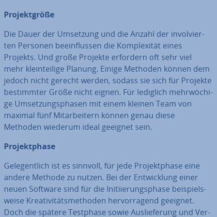
Pro­jekt­grö­ße
Die Dauer der Umsetzung und die Anzahl der in­vol­vier­
ten Personen be­ein­flus­sen die Kom­ple­xi­tät eines
Projekts. Und große Projekte erfordern oft sehr viel
mehr klein­tei­li­ge Planung. Einige Methoden können dem
jedoch nicht gerecht werden, sodass sie sich für Projekte
be­stimm­ter Größe nicht eignen. Für lediglich mehr­wö­chi­
ge Um­set­zungs­pha­sen mit einem kleinen Team von
maximal fünf Mit­ar­bei­tern können genau diese
Methoden wiederum ideal geeignet sein.
Pro­jekt­pha­se
Ge­le­gent­lich ist es sinnvoll, für jede Pro­jekt­pha­se eine
andere Methode zu nutzen. Bei der Ent­wick­lung einer
neuen Software sind für die In­iti­ie­rungs­pha­se bei­spiels­
wei­se Krea­ti­vi­täts­me­tho­den her­vor­ra­gend geeignet.
Doch die spätere Testphase sowie Aus­lie­fe­rung und Ver­