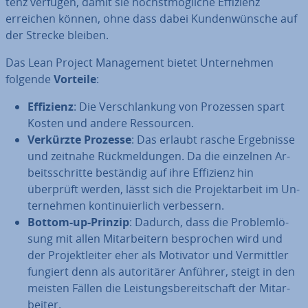
tenz verfügen, damit sie höchst­mög­li­che Effizienz
erreichen können, ohne dass dabei Kun­den­wün­sche auf
der Strecke bleiben.
Das Lean Project Ma­nage­ment bietet Un­ter­neh­men
folgende
Vorteile
:
Effizienz
: Die Ver­schlan­kung von Prozessen spart
Kosten und andere Res­sour­cen.
Verkürzte Prozesse
: Das erlaubt rasche Er­geb­nis­se
und zeitnahe Rück­mel­dun­gen. Da die einzelnen Ar­
beits­schrit­te beständig auf ihre Effizienz hin
überprüft werden, lässt sich die Pro­jekt­ar­beit im Un­
ter­neh­men kon­ti­nu­ier­lich ver­bes­sern.
Bottom-up-Prinzip
: Dadurch, dass die Pro­blem­lö­
sung mit allen Mit­ar­bei­tern be­spro­chen wird und
der Pro­jekt­lei­ter eher als Motivator und Ver­mitt­ler
fungiert denn als au­to­ri­tä­rer Anführer, steigt in den
meisten Fällen die Leis­tungs­be­reit­schaft der Mit­ar­
bei­ter.