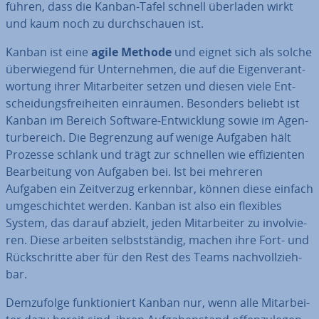
führen, dass die Kanban-Tafel schnell überladen wirkt
und kaum noch zu durch­schau­en ist.
Kanban ist eine
agile Methode
und eignet sich als solche
über­wie­gend
für
Un­ter­neh­men, die auf die Ei­gen­ver­ant­
wor­tung ihrer Mit­ar­bei­ter setzen und diesen viele Ent­
schei­dungs­frei­hei­ten einräumen. Besonders beliebt ist
Kanban im Bereich Software-Ent­wick­lung sowie im Agen­
tur­be­reich. Die Be­gren­zung auf wenige Aufgaben hält
Prozesse schlank und trägt zur schnellen wie ef­fi­zi­en­ten
Be­ar­bei­tung von Aufgaben bei. Ist bei mehreren
Aufgaben ein Zeit­ver­zug erkennbar, können diese einfach
um­ge­schich­tet werden. Kanban ist also ein flexibles
System, das darauf abzielt, jeden Mit­ar­bei­ter zu in­vol­vie­
ren. Diese arbeiten selbst­stän­dig, machen ihre Fort- und
Rück­schrit­te aber für den Rest des Teams nach­voll­zieh­
bar.
Dem­zu­fol­ge funk­tio­niert Kanban nur, wenn alle Mit­ar­bei­