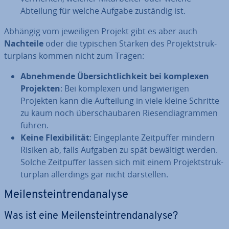
Abteilung für welche Aufgabe zuständig ist.
Abhängig vom je­wei­li­gen Projekt gibt es aber auch
Nachteile
oder die typischen Stärken des Pro­jekt­struk­
tur­plans kommen nicht zum Tragen:
Ab­neh­men­de
Über­sicht­lich­keit bei komplexen
Projekten
: Bei komplexen und lang­wie­ri­gen
Projekten kann die Auf­tei­lung in viele kleine Schritte
zu kaum noch über­schau­ba­ren Rie­sen­dia­gram­men
führen.
Keine Fle­xi­bi­li­tät
: Ein­ge­plan­te Zeit­puf­fer mindern
Risiken ab, falls Aufgaben zu spät bewältigt werden.
Solche Zeit­puf­fer lassen sich mit einem Pro­jekt­struk­
tur­plan al­ler­dings gar nicht dar­stel­len.
Mei­len­stein­trend­ana­ly­se
Was ist eine Mei­len­stein­trend­ana­ly­se?