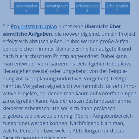
Ein
Pro­jekt­struk­tur­plan
bietet eine
Übersicht über
sämtliche Aufgaben
, die notwendig sind, um ein Projekt
er­folg­reich ab­zu­schlie­ßen. In ihm werden große Auf­ga­
ben­be­rei­che in immer kleinere Einheiten auf­ge­teilt und
nach hier­ar­chi­schem Prinzip an­ge­ord­net. Dabei kann
man entweder vom Ganzen ins Detail gehen (deduktive
Her­an­ge­hens­wei­se) oder umgekehrt von der Fein­pla­
nung zur Grob­pla­nung (in­duk­ti­ves Vorgehen). Letzt­ge­
nann­tes Vorgehen eignet sich vor­nehm­lich für sehr in­no­
va­ti­ve Projekte, bei denen man kaum auf Vor­er­fah­run­gen
zu­rück­grei­fen kann. Aus der ersten Be­stands­auf­nah­me
kleinerer Ar­beits­schrit­te soll sich dann praktisch
ergeben, wie diese zu einem größeren Auf­ga­ben­be­reich
zu­ge­ord­net werden können. Nach­fol­gend klärt man,
welche Personen bzw. welche Ab­tei­lun­gen für diesen
Bereich ver­ant­wort­lich sind.