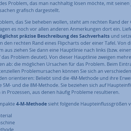
des Problem, das man nach­hal­tig lösen möchte, mit seinen je­
achen grafisch dar­ge­stellt.
oblem, das Sie beheben wollen, steht am rechten Rand der 
ragen es noch vor allen anderen An­mer­kun­gen dort ein. Lief
glichst präzise Be­schrei­bung des Sach­ver­halts
und setze
n den rechten Rand eines Flip­charts oder einer Tafel. Von 
 aus ziehen Sie dann eine Haupt­li­nie nach links (bzw. einen 
f das Problem deutet). Von dieser Haupt­li­nie zweigen mehr
ni­en ab: die möglichen Ursachen für das Problem. Beim Eint
ten­zi­el­len Pro­ble­m­ur­sa­chen können Sie sich an ver­schie­de­
n ori­en­tie­ren: Beliebt sind die 4M-Methode und ihre Er­wei­
e 5M- und die 8M-Methode. Sie beziehen sich auf Haupt­ein­fl
 in Prozessen, aus denen häufig Probleme re­sul­tie­ren.
ompakte
4-M-Methode
sieht folgende Haupt­ein­fluss­grö­ßen v
terial
schine
thode