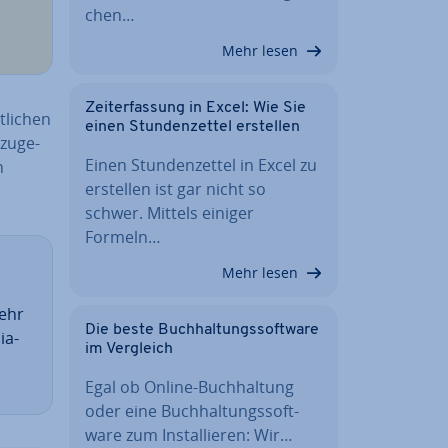
chen…
Mehr lesen
Zeit­er­fas­sung in Excel: Wie Sie
­li­chen
einen Stun­den­zet­tel erstellen
zu­ge­
Einen Stun­den­zet­tel in Excel zu
n
erstellen ist gar nicht so
schwer. Mittels einiger
Formeln…
Mehr lesen
sehr
Die beste Buch­hal­tungs­soft­ware
ia­
im Vergleich
Egal ob Online-Buch­hal­tung
oder eine Buch­hal­tungs­soft­
ware zum In­stal­lie­ren: Wir…