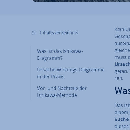
Kein Un
In­halts­ver­zeich­nis
Ge­schä
aus­ein
gleich
Was ist das Ishikawa-
muss m
Diagramm?
Ursach
Ursache-Wirkungs-Diagramme
getan.
in der Praxis
ren.
Vor- und Nachteile der
Was
Ishikawa-Methode
Das Is
einem j
Suche
dieses