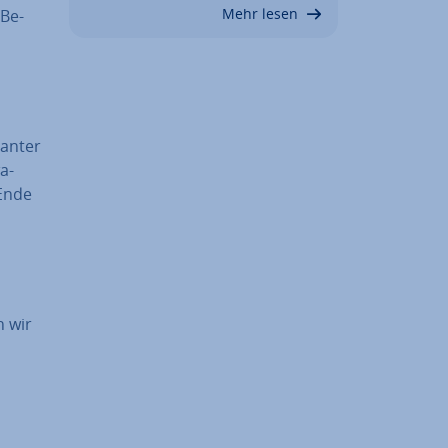
Mehr lesen
 Be­
an­ter
a-
Ende
n wir