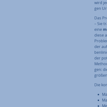
wird je
gen Urs
Das Pr
– Sie t
eine
mö
diese a
Problem
der au
ben­li­
der po­
Methode
gen: di
grö­ßen
Die k
Ma
Ma
Me