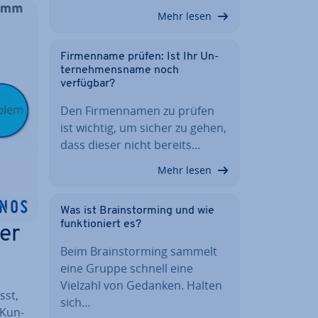
Mehr lesen
Fir­men­na­me prüfen: Ist Ihr Un­
ter­neh­mens­na­me noch
verfügbar?
Den Fir­men­na­men zu prüfen
ist wichtig, um sicher zu gehen,
dass dieser nicht bereits…
Mehr lesen
Was ist Brain­stor­ming und wie
funk­tio­niert es?
er
Beim Brain­stor­ming sammelt
eine Gruppe schnell eine
Vielzahl von Gedanken. Halten
sst,
sich…
 Kun­