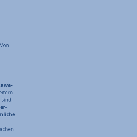
 Von
kawa-
ei­tern
 sind.
er­
­li­che
rsachen