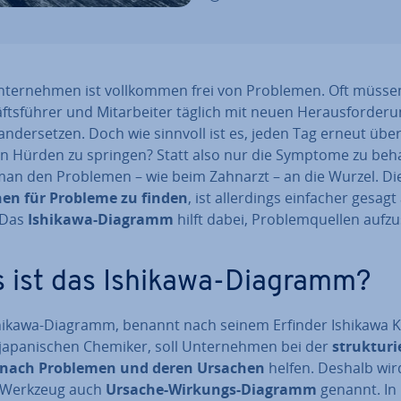
­ter­neh­men ist voll­kom­men frei von Problemen. Oft müsse
fts­füh­rer und Mit­ar­bei­ter täglich mit neuen Her­aus­for­de­r
­an­der­set­zen. Doch wie sinnvoll ist es, jeden Tag erneut über
en Hürden zu springen? Statt also nur die Symptome zu beh
an den Problemen – wie beim Zahnarzt – an die Wurzel. Di
en für Probleme zu finden
, ist al­ler­dings einfacher gesagt
 Das
Ishikawa-Diagramm
hilft dabei, Pro­blem­quel­len auf­zu
 ist das Ishikawa-Diagramm?
hikawa-Diagramm, benannt nach seinem Erfinder Ishikawa K
a­pa­ni­schen Chemiker, soll Un­ter­neh­men bei der
struk­tu­ri
 nach Problemen und deren Ursachen
helfen. Deshalb wir
 Werkzeug auch
Ursache-Wirkungs-Diagramm
genannt. In