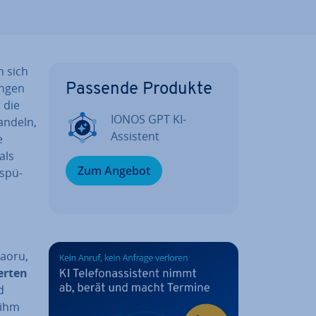
n sich
un­gen
Passende Produkte
 die
IONOS GPT KI-
andeln,
Assistent
e
 als
Zum Angebot
­spü­
aoru,
er­ten
d
 ihm