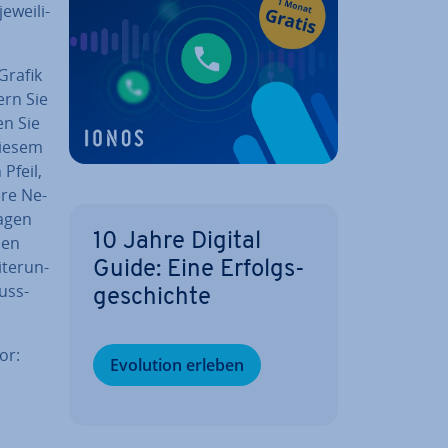
wei­li­
Grafik
ern Sie
n Sie
diesem
Pfeil,
ere Ne­
ragen
10 Jahre Digital
nen
te­run­
Guide: Eine Er­folgs­
uss­
ge­schich­te
or:
Evolution erleben