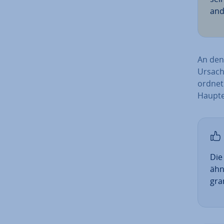
and
An den 
Ursach
ord­net
Haupt­e
Die
ähn
gra