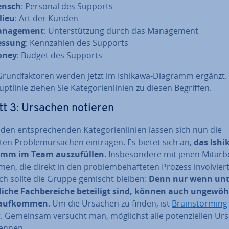
nsch
: Personal des Supports
lieu
: Art der Kunden
­nage­ment
: Un­ter­stüt­zung durch das Ma­nage­ment
ssung
: Kenn­zah­len des Supports
oney
: Budget des Supports
Grund­fak­to­ren werden jetzt im Ishikawa-Diagramm ergänzt.
t­li­nie ziehen Sie Ka­te­go­rien­li­ni­en zu diesen Begriffen.
tt 3: Ursachen notieren
en ent­spre­chen­den Ka­te­go­rien­li­ni­en lassen sich nun die
en Pro­ble­m­ur­sa­chen eintragen. Es bietet sich an,
das Ishi
mm im Team aus­zu­fül­len
. Ins­be­son­de­re mit jenen Mit­ar­b
n, die direkt in den pro­blem­be­haf­te­ten Prozess in­vol­viert
h sollte die Gruppe gemischt bleiben:
Denn nur wenn un­t
li­che Fach­be­rei­che beteiligt sind, können auch un­ge­wöhn
 aufkommen
. Um die Ursachen zu finden, ist
Brain­stor­ming
. Gemeinsam versucht man, möglichst alle po­ten­zi­el­len U
ennen.