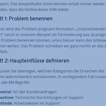
­port. Das bei­spiel­haf­te Un­ter­neh­men erhält immer wieder
den, dass die Hotline keine Hilfe bietet.
tt 1: Problem benennen
tes wird das Problem prägnant for­mu­liert: „Un­zu­rei­chen­der
“ reicht in unserem Beispiel als For­mu­lie­rung aus. Je prä­gn
s Problem benennen können, umso besser kann das Ishikaw
mm wirken. Das Problem schreiben wir ganz rechts an das 
feils.
t 2: Haupt­ein­flüs­se de­fi­nie­ren
ssen Sie überlegen, welchen Ka­te­go­rien die Ursachen des
s wahr­schein­lich ent­stam­men. In vor­lie­gen­dem Fall nutze
 alle 8M-Begriffe:
terial
: Art der Kun­den­an­fra­gen
schine
: Tech­ni­sche Vor­rich­tun­gen im Support
thode
: Ar­beits­wei­sen im Support