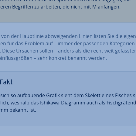
eren Begriffen zu arbeiten, die nicht mit M anfangen.
von der Haupt­li­nie ab­zwei­gen­den Linien listen Sie die ei­gent
en für das Problem auf – immer der passenden Ka­te­go­rien 
. Diese Ursachen sollen – anders als die recht weit gefasste
in­fluss­grö­ßen – sehr konkret benannt werden.
Fakt
 sich so auf­bau­en­de Grafik sieht dem Skelett eines Fisches 
lich, weshalb das Ishikawa-Diagramm auch als Fisch­grä­ten­d
mm bekannt ist.