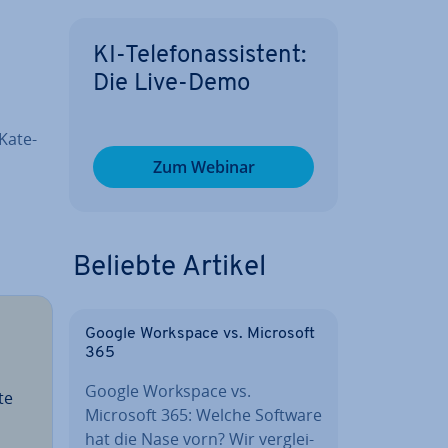
KI-Te­le­fon­as­sis­tent:
Die Live-Demo
a­te­
Zum Webinar
Beliebte Artikel
Google Workspace vs. Microsoft
365
Google Workspace vs.
te
Microsoft 365: Welche Software
hat die Nase vorn? Wir ver­glei­