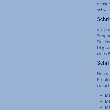
den­sup
schwer­
Schri
Als ers
Support
Sie da
Diagra
eines P
Schrit
Nun mü
Problem
einfach
Ma
Ma
Me