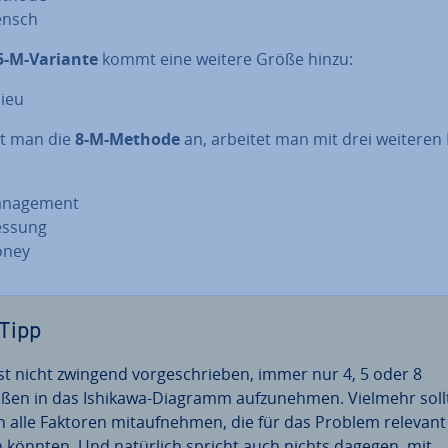
nsch
5-M-Variante
kommt eine weitere Größe hinzu:
lieu
t man die
8-M-Methode
an, arbeitet man mit drei weiteren K
­nage­ment
ssung
ney
Tipp
ist nicht zwingend vor­ge­schrie­ben, immer nur 4, 5 oder 8
ßen in das Ishikawa-Diagramm auf­zu­neh­men. Vielmehr soll
 alle Faktoren mit­auf­neh­men, die für das Problem relevant
n könnten. Und natürlich spricht auch nichts dagegen, mit