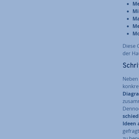
Me
Mi
Ma
Me
M
Diese 
der Haup
Schri
Neben d
konkret
Diagra
zusamme
Dennoc
schied­
Ideen
gefragt
zu ben