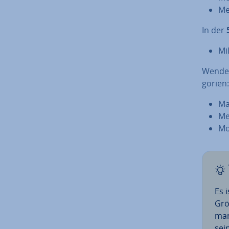
Me
In der
Mi
Wende
go­rien:
Ma
Me
Mo
Es 
Grö
man
sei