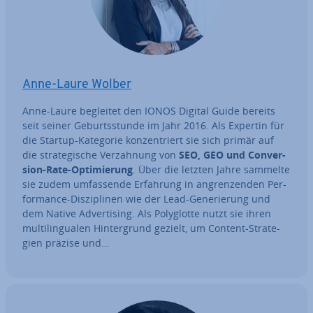
Anne-Laure Wolber
Anne-Laure begleitet den IONOS Digital Guide bereits
seit seiner Ge­burts­stun­de im Jahr 2016. Als Expertin für
die Startup-Kategorie kon­zen­triert sie sich primär auf
die stra­te­gi­sche Ver­zah­nung von
SEO, GEO und Con­ver­
si­on-Rate-Op­ti­mie­rung
. Über die letzten Jahre sammelte
sie zudem um­fas­sen­de Erfahrung in an­gren­zen­den Per­
for­mance-Dis­zi­pli­nen wie der Lead-Ge­ne­rie­rung und
dem Native Ad­ver­ti­sing. Als Po­ly­glot­te nutzt sie ihren
mul­ti­l­in­gua­len Hin­ter­grund gezielt, um Content-Stra­te­
gien präzise und…