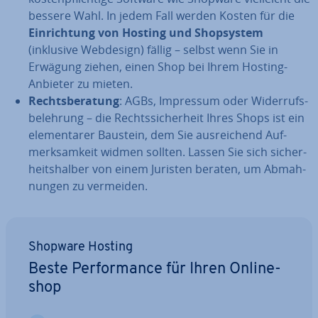
bessere Wahl. In jedem Fall werden Kosten für die
Ein­rich­tung von Hosting und Shop­sys­tem
(inklusive Webdesign) fällig – selbst wenn Sie in
Erwägung ziehen, einen Shop bei Ihrem Hosting-
Anbieter zu mieten.
Rechts­be­ra­tung
: AGBs, Impressum oder Wi­der­rufs­
be­leh­rung – die Rechts­si­cher­heit Ihres Shops ist ein
ele­men­ta­rer Baustein, dem Sie aus­rei­chend Auf­
merk­sam­keit widmen sollten. Lassen Sie sich si­cher­
heits­hal­ber von einem Juristen beraten, um Ab­mah­
nun­gen zu vermeiden.
Shopware Hosting
Beste Per­for­mance für Ihren On­line­
shop