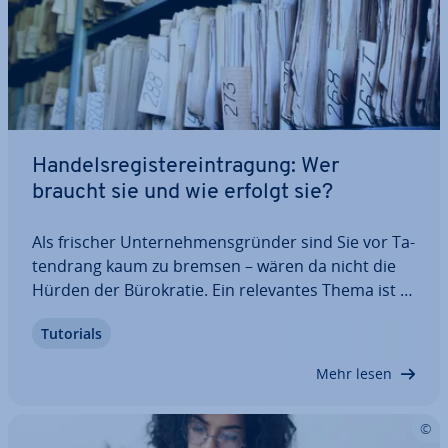
Han­dels­re­gis­ter­ein­tra­gung: Wer
braucht sie und wie erfolgt sie?
Als frischer Un­ter­neh­mens­grün­der sind Sie vor Ta­
ten­drang kaum zu bremsen – wären da nicht die
Hürden der Bü­ro­kra­tie. Ein re­le­van­tes Thema ist in
diesem Zu­sam­men­hang die Han­dels­re­gis­ter­ein­tra­
Tutorials
gung, die immer dann fällig wird, wenn man als
Kaufmann be­zie­hungs­wei­se Kauffrau oder als…
Mehr lesen