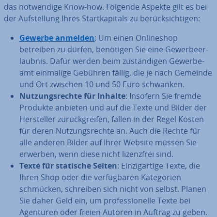
das not­wen­di­ge Know-how. Folgende Aspekte gilt es bei
der Auf­stel­lung Ihres Start­ka­pi­tals zu be­rück­sich­ti­gen:
Gewerbe anmelden
: Um einen On­line­shop
betreiben zu dürfen, benötigen Sie eine Ge­wer­beer­
laub­nis. Dafür werden beim zu­stän­di­gen Ge­wer­be­
amt einmalige Gebühren fällig, die je nach Gemeinde
und Ort zwischen 10 und 50 Euro schwanken.
Nut­zungs­rech­te für Inhalte
: Insofern Sie fremde
Produkte anbieten und auf die Texte und Bilder der
Her­stel­ler zu­rück­grei­fen, fallen in der Regel Kosten
für deren Nut­zungs­rech­te an. Auch die Rechte für
alle anderen Bilder auf Ihrer Website müssen Sie
erwerben, wenn diese nicht li­zenz­frei sind.
Texte für statische Seiten
: Ein­zig­ar­ti­ge Texte, die
Ihren Shop oder die ver­füg­ba­ren Ka­te­go­rien
schmücken, schreiben sich nicht von selbst. Planen
Sie daher Geld ein, um pro­fes­sio­nel­le Texte bei
Agenturen oder freien Autoren in Auftrag zu geben.