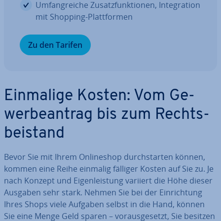
Um­fang­rei­che Zu­satz­funk­tio­nen, In­te­gra­ti­on
mit Shopping-Platt­for­men
Zu den Tarifen
Einmalige Kosten: Vom Ge­
wer­be­an­trag bis zum Rechts­
bei­stand
Bevor Sie mit Ihrem On­line­shop durch­star­ten können,
kommen eine Reihe einmalig fälliger Kosten auf Sie zu. Je
nach Konzept und Ei­gen­leis­tung variiert die Höhe dieser
Ausgaben sehr stark. Nehmen Sie bei der Ein­rich­tung
Ihres Shops viele Aufgaben selbst in die Hand, können
Sie eine Menge Geld sparen – vor­aus­ge­setzt, Sie besitzen