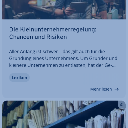
Die Klein­un­ter­neh­mer­re­ge­lung:
Chancen und Risiken
Aller Anfang ist schwer – das gilt auch für die
Gründung eines Un­ter­neh­mens. Um Gründer und
kleinere Un­ter­neh­men zu entlasten, hat der Ge­
setz­ge­ber die Klein­un­ter­neh­mer­re­ge­lung ge­schaf­
Lexikon
fen. Sie reduziert den Aufwand für die Buch­hal­tung
und kann auch eine steu­er­li­che Ent­las­tung…
Mehr lesen