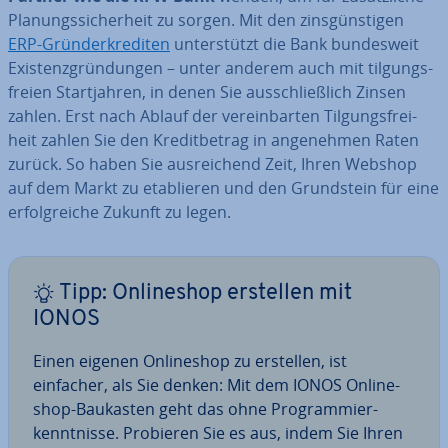
Pla­nungs­si­cher­heit zu sorgen. Mit den zins­güns­ti­gen
ERP-Grün­der­kre­di­ten
un­ter­stützt die Bank bun­des­weit
Exis­tenz­grün­dun­gen – unter anderem auch mit til­gungs­
frei­en Start­jah­ren, in denen Sie aus­schließ­lich Zinsen
zahlen. Erst nach Ablauf der ver­ein­bar­ten Til­gungs­frei­
heit zahlen Sie den Kre­dit­be­trag in an­ge­neh­men Raten
zurück. So haben Sie aus­rei­chend Zeit, Ihren Webshop
auf dem Markt zu eta­blie­ren und den Grund­stein für eine
er­folg­rei­che Zukunft zu legen.
Tipp: On­line­shop erstellen mit
IONOS
Einen eigenen On­line­shop zu erstellen, ist
einfacher, als Sie denken: Mit dem IONOS On­line­
shop-Baukasten geht das ohne Pro­gram­mier­
kennt­nis­se. Probieren Sie es aus, indem Sie Ihren