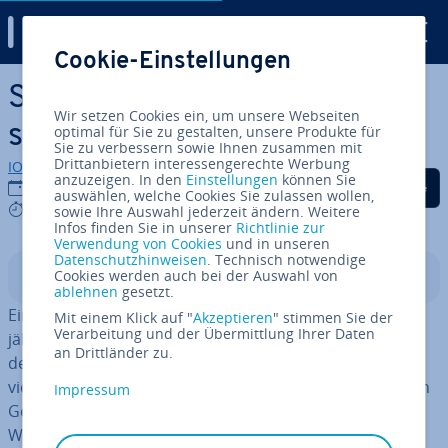
Digital Guide
Cookie-Einstellungen
Zum Haupt­in­halt springen
Start­ka­pi­tal für einen On­line­
Wir setzen Cookies ein, um unsere Webseiten
shop
optimal für Sie zu gestalten, unsere Produkte für
Sie zu verbessern sowie Ihnen zusammen mit
Drittanbietern interessengerechte Werbung
IONOS Redaktion
anzuzeigen. In den
Einstellungen
können Sie
Auf Facebook teilen
Auf Twitter teilen
Auf LinkedIn tei
05.02.2021
auswählen, welche Cookies Sie zulassen wollen,
6 mins
sowie Ihre Auswahl jederzeit ändern. Weitere
Infos finden Sie in unserer
Richtlinie zur
Verwendung von Cookies
und in unseren
Datenschutzhinweisen
. Technisch notwendige
Cookies werden auch bei der Auswahl von
In­halts­ver­zeich­nis
ablehnen
gesetzt.
Ein eigener Webshop ist – ins­be­son­de­re an­ge­sichts der
Mit einem Klick auf "
Akzeptieren
" stimmen Sie der
Verarbeitung und der Übermittlung Ihrer Daten
jährlich getoppten
Um­satz­re­kor­de des E-Commerce
–
an Drittländer zu.
der Traum vieler Jung­un­ter­neh­mer. Dabei stürzen sich
viele Hals über Kopf in das digitale Geschäft, ohne einen
Impressum
Gedanken an die an­fal­len­den Kosten zu ver­schwen­den.
Wenn bei­spiels­wei­se das not­wen­di­ge tech­ni­sche Know-