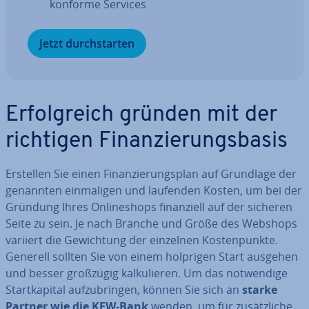
konforme Services
Jetzt durch­star­ten
Er­folg­reich gründen mit der
richtigen Fi­nan­zie­rungs­ba­sis
Erstellen Sie einen Fi­nan­zie­rungs­plan auf Grundlage der
genannten ein­ma­li­gen und laufenden Kosten, um bei der
Gründung Ihres On­line­shops fi­nan­zi­ell auf der sicheren
Seite zu sein. Je nach Branche und Größe des Webshops
variiert die Ge­wich­tung der einzelnen Kos­ten­punk­te.
Generell sollten Sie von einem holprigen Start ausgehen
und besser großzügig kal­ku­lie­ren. Um das not­wen­di­ge
Start­ka­pi­tal auf­zu­brin­gen, können Sie sich an
starke
Partner wie die KFW-Bank
wenden, um für zu­sätz­li­che