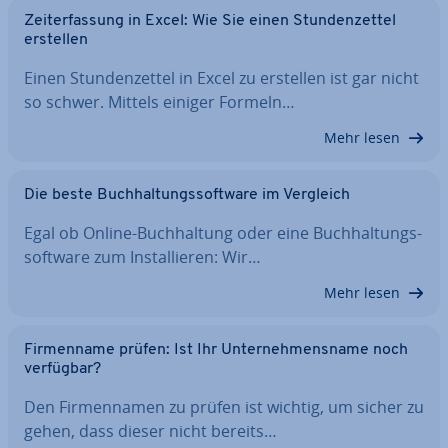
Zeit­er­fas­sung in Excel: Wie Sie einen Stun­den­zet­tel
erstellen
Einen Stun­den­zet­tel in Excel zu erstellen ist gar nicht
so schwer. Mittels einiger Formeln…
Mehr lesen
Die beste Buch­hal­tungs­soft­ware im Vergleich
Egal ob Online-Buch­hal­tung oder eine Buch­hal­tungs­
soft­ware zum In­stal­lie­ren: Wir…
Mehr lesen
Fir­men­na­me prüfen: Ist Ihr Un­ter­neh­mens­na­me noch
verfügbar?
Den Fir­men­na­men zu prüfen ist wichtig, um sicher zu
gehen, dass dieser nicht bereits…