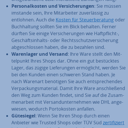
Per­so­nal­kos­ten und Ver­si­che­run­gen
: Sie müssen
imstande sein, Ihre Mit­ar­bei­ter zu­ver­läs­sig zu
entlohnen. Auch die
Kosten für Steu­er­be­ra­tung
oder
Buch­hal­tung sollten Sie im Blick behalten. Ferner
dürften Sie einige Ver­si­che­run­gen wie Haft­pflicht-,
Ge­schäfts­in­halts- oder Rechts­schutz­ver­si­che­rung
ab­ge­schlos­sen haben, die zu bezahlen sind.
Wa­ren­la­ger und Versand
: Ihre Ware stellt den Mit­
tel­punkt Ihres Shops dar. Ohne ein gut be­stück­tes
Lager, das zügige Lie­fe­run­gen er­mög­licht, werden Sie
bei den Kunden einen schweren Stand haben. Je
nach Warenart benötigen Sie auch ent­spre­chen­des
Ver­pa­ckungs­ma­te­ri­al. Damit Ihre Ware an­schlie­ßend
den Weg zum Kunden findet, sind Sie auf die Zu­sam­
men­ar­beit mit Ver­sand­un­ter­neh­men wie DHL an­ge­
wie­sen, wodurch Por­to­kos­ten anfallen.
Gü­te­sie­gel
: Wenn Sie Ihren Shop durch einen
Anbieter wie Trusted Shops oder TÜV Süd
zer­ti­fi­ziert