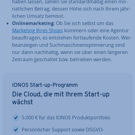
haben lassen, zahlen Sie stan­dard­mä­ßig einen mo­
nat­li­chen Betrag, dessen Höhe sich nach Ihrem jähr­
li­chen Umsatz bemisst.
On­line­mar­ke­ting
: Ob Sie sich selbst um das
Marketing Ihres Shops
kümmern oder eine Agentur
be­auf­tra­gen, es entstehen fort­lau­fen­de Kosten. Wer­
be­an­zei­gen und Such­ma­schi­nen­op­ti­mie­rung sind
nur dann nach­hal­tig, wenn sie über einen längeren
Zeitraum ge­schal­tet bzw. betrieben werden.
IONOS Start-up-Programm
Die Cloud, die mit Ihrem Start-up
wächst
5.000 € für das IONOS Pro­dukt­port­fo­lio
Per­sön­li­cher Support sowie DSGVO-