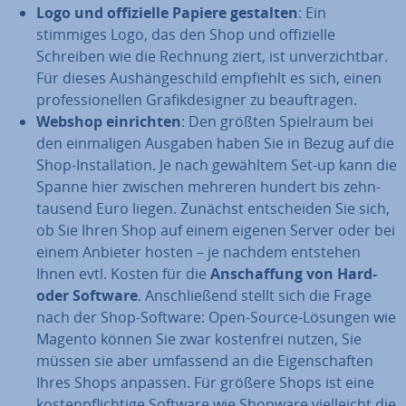
Logo und of­fi­zi­el­le Papiere gestalten
: Ein
stimmiges Logo, das den Shop und of­fi­zi­el­le
Schreiben wie die Rechnung ziert, ist un­ver­zicht­bar.
Für dieses Aus­hän­ge­schild empfiehlt es sich, einen
pro­fes­sio­nel­len Gra­fik­de­si­gner zu be­auf­tra­gen.
Webshop ein­rich­ten
: Den größten Spielraum bei
den ein­ma­li­gen Ausgaben haben Sie in Bezug auf die
Shop-In­stal­la­ti­on. Je nach gewähltem Set-up kann die
Spanne hier zwischen mehreren hundert bis zehn­
tau­send Euro liegen. Zunächst ent­schei­den Sie sich,
ob Sie Ihren Shop auf einem eigenen Server oder bei
einem Anbieter hosten – je nachdem entstehen
Ihnen evtl. Kosten für die
An­schaf­fung von Hard-
oder Software
. An­schlie­ßend stellt sich die Frage
nach der Shop-Software: Open-Source-Lösungen wie
Magento können Sie zwar kos­ten­frei nutzen, Sie
müssen sie aber umfassend an die Ei­gen­schaf­ten
Ihres Shops anpassen. Für größere Shops ist eine
kos­ten­pflich­ti­ge Software wie Shopware viel­leicht die