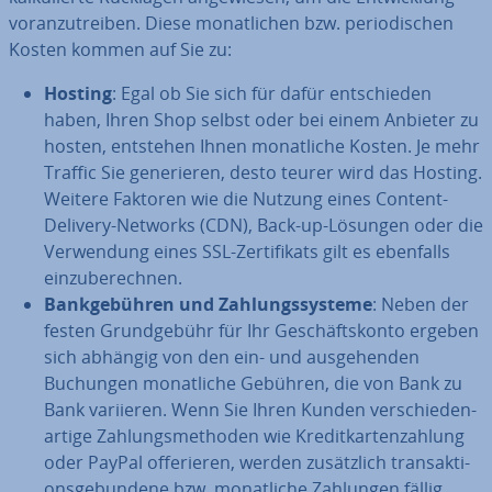
vor­an­zu­trei­ben. Diese mo­nat­li­chen bzw. pe­ri­odi­schen
Kosten kommen auf Sie zu:
Hosting
: Egal ob Sie sich für dafür ent­schie­den
haben, Ihren Shop selbst oder bei einem Anbieter zu
hosten, entstehen Ihnen mo­nat­li­che Kosten. Je mehr
Traffic Sie ge­ne­rie­ren, desto teurer wird das Hosting.
Weitere Faktoren wie die Nutzung eines Content-
Delivery-Networks (CDN), Back-up-Lösungen oder die
Ver­wen­dung eines SSL-Zer­ti­fi­kats gilt es ebenfalls
ein­zu­be­rech­nen.
Bank­ge­büh­ren und Zah­lungs­sys­te­me
: Neben der
festen Grund­ge­bühr für Ihr Ge­schäfts­kon­to ergeben
sich abhängig von den ein- und aus­ge­hen­den
Buchungen mo­nat­li­che Gebühren, die von Bank zu
Bank variieren. Wenn Sie Ihren Kunden ver­schie­den­
ar­ti­ge Zah­lungs­me­tho­den wie Kre­dit­kar­ten­zah­lung
oder PayPal of­fe­rie­ren, werden zu­sätz­lich trans­ak­ti­
ons­ge­bun­de­ne bzw. mo­nat­li­che Zahlungen fällig.