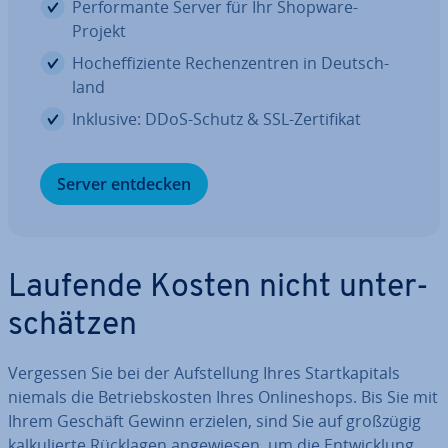
Per­for­man­te Server für Ihr Shopware-
Projekt
Hoch­ef­fi­zi­en­te Re­chen­zen­tren in Deutsch­
land
Inklusive: DDoS-Schutz & SSL-Zer­ti­fi­kat
Server entdecken
Laufende Kosten nicht un­ter­
schät­zen
Vergessen Sie bei der Auf­stel­lung Ihres Start­ka­pi­tals
niemals die Be­triebs­kos­ten Ihres On­line­shops. Bis Sie mit
Ihrem Geschäft Gewinn erzielen, sind Sie auf großzügig
kal­ku­lier­te Rücklagen an­ge­wie­sen, um die Ent­wick­lung