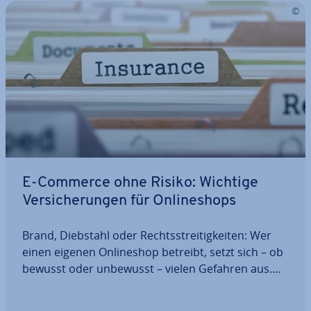
E-Commerce ohne Risiko: Wichtige
Ver­si­che­run­gen für On­line­shops
Brand, Diebstahl oder Rechts­strei­tig­kei­ten: Wer
einen eigenen On­line­shop betreibt, setzt sich – ob
bewusst oder unbewusst – vielen Gefahren aus.
Da der eigene Shop meist die be­ruf­li­che Existenz
darstellt, muss man sich für die größten Risiken