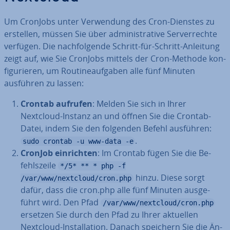
Um CronJobs unter Ver­wen­dung des Cron-Dienstes zu
erstellen, müssen Sie über ad­mi­nis­tra­ti­ve Ser­ver­rech­te
verfügen. Die nach­fol­gen­de Schritt-für-Schritt-Anleitung
zeigt auf, wie Sie CronJobs mittels der Cron-Methode kon­
fi­gu­rie­ren, um Rou­ti­ne­auf­ga­ben alle fünf Minuten
ausführen zu lassen:
Crontab aufrufen
: Melden Sie sich in Ihrer
Nextcloud-Instanz an und öffnen Sie die Crontab-
Datei, indem Sie den folgenden Befehl ausführen:
.
sudo crontab -u www-data -e
CronJob ein­rich­ten
: Im Crontab fügen Sie die Be­
fehls­zei­le
*/5* ** * php -f
hinzu. Diese sorgt
/var/www/nextcloud/cron.php
dafür, dass die cron.php alle fünf Minuten aus­ge­
führt wird. Den Pfad
/var/www/nextcloud/cron.php
ersetzen Sie durch den Pfad zu Ihrer aktuellen
Nextcloud-In­stal­la­ti­on. Danach speichern Sie die Än­