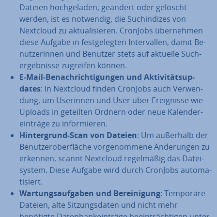
Dateien hoch­ge­la­den, geändert oder gelöscht
werden, ist es notwendig, die Such­in­di­zes von
Nextcloud zu ak­tua­li­sie­ren. CronJobs über­neh­men
diese Aufgabe in fest­ge­leg­ten In­ter­val­len, damit Be­
nut­ze­rin­nen und Benutzer stets auf aktuelle Such­
ergeb­nis­se zugreifen können.
E-Mail-Be­nach­rich­ti­gun­gen und Ak­ti­vi­täts­up­
dates
: In Nextcloud finden CronJobs auch Ver­wen­
dung, um Userinnen und User über Er­eig­nis­se wie
Uploads in geteilten Ordnern oder neue Ka­len­der­
ein­trä­ge zu in­for­mie­ren.
Hin­ter­grund-Scan von Dateien
: Um außerhalb der
Be­nut­zer­ober­flä­che vor­ge­nom­me­ne Än­de­run­gen zu
erkennen, scannt Nextcloud re­gel­mä­ßig das Da­tei­
sys­tem. Diese Aufgabe wird durch CronJobs au­to­ma­
ti­siert.
War­tungs­auf­ga­ben und Be­rei­ni­gung
: Temporäre
Dateien, alte Sit­zungs­da­ten und nicht mehr
benötigte Da­ten­bank­ein­trä­ge be­ein­träch­ti­gen unter