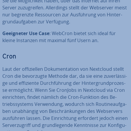
Sie die Mög­lich­keit haben, über das Internet auf Ihren
Server zu­zu­grei­fen. Al­ler­dings stellt der Webserver meist
nur begrenzte Res­sour­cen zur Aus­füh­rung von Hin­ter­
grund­auf­ga­ben zur Verfügung.
Ge­eig­ne­ter Use Case
: WebCron bietet sich ideal für
kleine Instanzen mit maximal fünf Usern an.
Cron
Laut der of­fi­zi­el­len Do­ku­men­ta­ti­on von Nextcloud stellt
Cron die be­vor­zug­te Methode dar, da sie eine zu­ver­läs­si­
ge und ef­fi­zi­en­te Durch­füh­rung der Hin­ter­grund­pro­zes­
se er­mög­licht. Wenn Sie CronJobs in Nextcloud via Cron
ein­rich­ten, findet nämlich die Cron-Funktion des Be­
triebs­sys­tems Ver­wen­dung, wodurch sich Rou­ti­ne­auf­ga­
ben un­ab­hän­gig von Be­schrän­kun­gen des Web­ser­vers
ausführen lassen. Die Ein­rich­tung erfordert jedoch einen
Ser­ver­zu­griff und grund­le­gen­de Kennt­nis­se zur Kon­fi­gu­