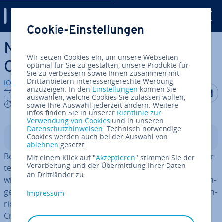
Digital Guide
Cookie-Einstellungen
Zum Haupt­in­halt springen
Nextcloud: Via cron.php
Wir setzen Cookies ein, um unsere Webseiten
CronJobs erstellen
optimal für Sie zu gestalten, unsere Produkte für
Sie zu verbessern sowie Ihnen zusammen mit
Drittanbietern interessengerechte Werbung
IONOS Redaktion
anzuzeigen. In den
Einstellungen
können Sie
Auf Facebo
Auf Tw
A
27.03.2025
auswählen, welche Cookies Sie zulassen wollen,
6 mins
sowie Ihre Auswahl jederzeit ändern. Weitere
Infos finden Sie in unserer
Richtlinie zur
Verwendung von Cookies
und in unseren
Datenschutzhinweisen
. Technisch notwendige
Cookies werden auch bei der Auswahl von
In­halts­ver­zeich­nis
ablehnen
gesetzt.
Bei Nextcloud CronJobs handelt es sich um au­to­ma­ti­sier­
Mit einem Klick auf "
Akzeptieren
" stimmen Sie der
Verarbeitung und der Übermittlung Ihrer Daten
te Prozesse, die re­gel­mä­ßig wie­der­keh­ren­de Aufgaben
an Drittländer zu.
wie Wartung, Syn­chro­ni­sie­run­gen oder Be­nach­rich­ti­gun­
gen ausführen. Wenn Sie in Nextcloud einen CronJob ein­
Impressum
rich­ten wollen, stehen Ihnen mit AJAX, WebCron und
Cron drei ver­schie­de­ne Methoden zur Verfügung.