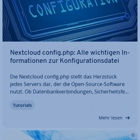
Nextcloud config.php: Alle wichtigen In­
for­ma­tio­nen zur Kon­fi­gu­ra­ti­ons­da­tei
Die Nextcloud config.php stellt das Herzstück
jedes Servers dar, der die Open-Source-Software
nutzt. Ob Da­ten­bank­ver­bin­dun­gen, Si­cher­heits­fea­
tures oder Ser­ver­op­tio­nen: Über die Kon­fi­gu­ra­ti­
Tutorials
ons­da­tei werden ver­schie­de­ne fun­da­men­ta­le Ein­
stel­lun­gen gesteuert. In diesem Artikel…
Mehr lesen