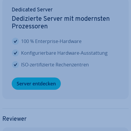
Dedicated Server
De­di­zier­te Server mit mo­derns­ten
Pro­zes­so­ren
100 % En­ter­pri­se-Hardware
Kon­fi­gu­rier­ba­re Hardware-Aus­stat­tung
ISO-zer­ti­fi­zier­te Re­chen­zen­tren
Server entdecken
Reviewer