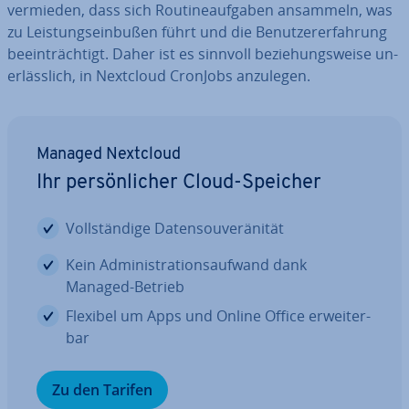
vermieden, dass sich Rou­ti­ne­auf­ga­ben ansammeln, was
zu Leis­tungs­ein­bu­ßen führt und die Be­nut­zer­er­fah­rung
be­ein­träch­tigt. Daher ist es sinnvoll be­zie­hungs­wei­se un­
er­läss­lich, in Nextcloud CronJobs anzulegen.
Managed Nextcloud
Ihr per­sön­li­cher Cloud-Speicher
Voll­stän­di­ge Da­ten­sou­ve­rä­ni­tät
Kein Ad­mi­nis­tra­ti­ons­auf­wand dank
Managed-Betrieb
Flexibel um Apps und Online Office er­wei­ter­
bar
Zu den Tarifen