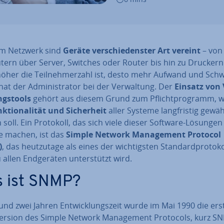
em Netzwerk sind
Geräte ver­schie­dens­ter Art vereint
– von
ern über Server, Switches oder Router bis hin zu Drucker
höher die Teil­neh­mer­zahl ist, desto mehr Aufwand und Schwi
 hat der Ad­mi­nis­tra­tor bei der Ver­wal­tung. Der
Einsatz von 
ngs­tools
gehört aus diesem Grund zum Pflicht­pro­gramm, 
k­tio­na­li­tät und Si­cher­heit
aller Systeme lang­fris­tig ge­währ
n soll. Ein Protokoll, das sich viele dieser Software-Lösungen
e machen, ist das
Simple Network Ma­nage­ment Protocol
)
, das heut­zu­ta­ge als eines der wich­tigs­ten Stan­dard­pro­to­ko
allen End­ge­rä­ten un­ter­stützt wird.
 ist SNMP?
nd zwei Jahren Ent­wick­lungs­zeit wurde im Mai 1990 die erste
e Version des Simple Network Ma­nage­ment Protocols, kurz SN