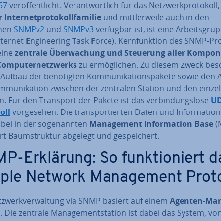
57
ver­öf­fent­licht. Ver­ant­wort­lich für das Netz­werk­pro­to­koll
 In­ter­net­pro­to­koll­fa­mi­lie
und mitt­ler­wei­le auch in den
onen
SNMPv2
und
SNMPv3
verfügbar ist, ist eine Ar­beits­grup
ternet
E
ngi­nee­ring
T
ask
F
orce). Kern­funk­ti­on des SNMP-Pro­
 eine
zentrale Über­wa­chung und Steuerung aller Kom­po­n
Com­pu­ter­netz­werks
zu er­mög­li­chen. Zu diesem Zweck be­s
Aufbau der be­nö­tig­ten Kom­mu­ni­ka­ti­ons­pa­ke­te sowie den 
­mu­ni­ka­ti­on zwischen der zentralen Station und den einze
. Für den Transport der Pakete ist das ver­bin­dungs­lo­se
UD
oll
vor­ge­se­hen. Die trans­por­tier­ten Daten und In­for­ma­tio­
bei in der so­ge­nann­ten
Ma­nage­ment In­for­ma­ti­on Base
(M
rt Baum­struk­tur abgelegt und ge­spei­chert.
P-Erklärung: So funk­tio­niert d
ple Network Ma­nage­ment Prot
z­werk­ver­wal­tung via SNMP basiert auf einem
Agenten-Man
l
. Die zentrale Ma­nage­ment­sta­ti­on ist dabei das System, v