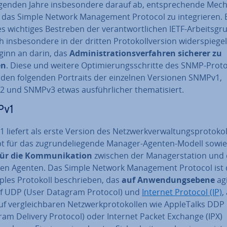
genden Jahre ins­be­son­de­re darauf ab, ent­spre­chen­de Me­ch
das Simple Network Ma­nage­ment Protocol zu in­te­grie­ren. 
s wichtiges Bestreben der ver­ant­wort­li­chen IETF-Ar­beits­gru
 ins­be­son­de­re in der dritten Pro­to­koll­ver­si­on wi­der­spie­gel
ginn an darin, das
Ad­mi­nis­tra­ti­ons­ver­fah­ren sicherer zu
en
. Diese und weitere Op­ti­mie­rungs­schrit­te des SNMP-Pro­to
n den folgenden Portraits der einzelnen Versionen SNMPv1,
und SNMPv3 etwas aus­führ­li­cher the­ma­ti­siert.
Pv1
liefert als erste Version des Netz­werk­ver­wal­tungs­pro­to­ko
 für das zu­grun­de­lie­gen­de Manager-Agenten-Modell sowie
ür die Kom­mu­ni­ka­ti­on
zwischen der Ma­na­ger­sta­ti­on und
nen Agenten. Das Simple Network Ma­nage­ment Protocol ist 
ples Protokoll be­schrie­ben, das
auf An­wen­dungs­ebe­ne
agi
f UDP (User Datagram Protocol) und
Internet Protocol (IP)
,
f ver­gleich­ba­ren Netz­werk­pro­to­kol­len wie App­le­Talks DDP
ram Delivery Protocol) oder Internet Packet Exchange (IPX)