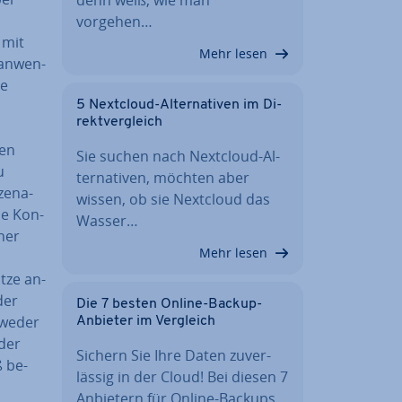
vorgehen…
n mit
Mehr lesen
an­wen­
he
5 Nextcloud-Al­ter­na­ti­ven im Di­
rekt­ver­gleich
nen
Sie suchen nach Nextcloud-Al­
u
ter­na­ti­ven, möchten aber
ze­na­
wissen, ob sie Nextcloud das
ie Kon­
Wasser…
iner
Mehr lesen
­ze an­
der
Die 7 besten Online-Backup-
tweder
Anbieter im Vergleich
oder
Sichern Sie Ihre Daten zu­ver­
ß be­
läs­sig in der Cloud! Bei diesen 7
Anbietern für Online-Backups…