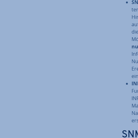
SN
te
Hin
au
di
Mög
nu
In­
Nu
Er
ein
IN
Fu
IN
Ma
Na
er
SNM