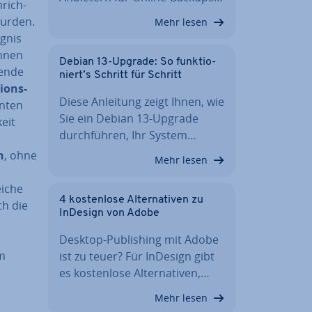
rich­
 wurden.
Mehr lesen
ignis
önnen
Debian 13-Upgrade: So funk­tio­
en­de
niert’s Schritt für Schritt
i­ons­
Diese Anleitung zeigt Ihnen, wie
hnten
Sie ein Debian 13-Upgrade
keit
durch­füh­ren, Ihr System…
n
, ohne
Mehr lesen
eiche
4 kos­ten­lo­se Al­ter­na­ti­ven zu
ch die
InDesign von Adobe
Desktop-Pu­bli­shing mit Adobe
im
ist zu teuer? Für InDesign gibt
es kos­ten­lo­se Al­ter­na­ti­ven,…
Mehr lesen