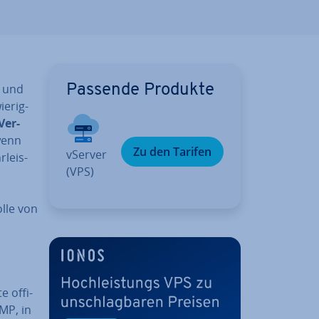
n und
Passende Produkte
e­rig­
Ver­
wenn
Zu den Tarifen
vServer
­leis­
(VPS)
l­le von
 of­fi­
MP, in