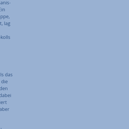
a­nis­
Ein
p­pe,
t, lag
­kolls
lls das
 die
 den
dabei
ert
 aber