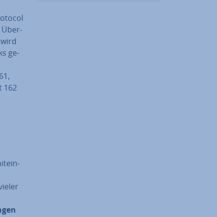
rotocol
 Über­
 wird
ks ge­
61,
t 162
t­ein­
vieler
r
n­gen