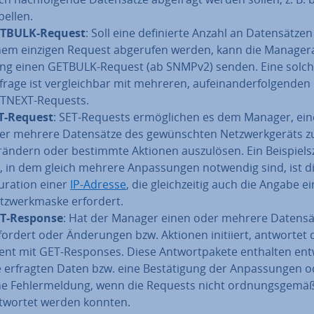
bellen.
TBULK-Request
: Soll eine de­fi­nier­te Anzahl an Da­ten­sät­ze
nem einzigen Request abgerufen werden, kann die Ma­na­ger­
ng einen GETBULK-Request (ab SNMPv2) senden. Eine solc
rage ist ver­gleich­bar mit mehreren, auf­ein­an­der­fol­gen­den
TNEXT-Requests.
T-Request
: SET-Requests er­mög­li­chen es dem Manager, ei
er mehrere Da­ten­sät­ze des ge­wünsch­ten Netz­werk­ge­räts z
rändern oder bestimmte Aktionen aus­zu­lö­sen. Ein Bei­spiel­s
o, in dem gleich mehrere An­pas­sun­gen notwendig sind, ist d
gu­ra­ti­on einer
IP-Adresse
, die gleich­zei­tig auch die Angabe e
tz­werk­mas­ke erfordert.
T-Response
: Hat der Manager einen oder mehrere Da­ten­sät
­for­dert oder Än­de­run­gen bzw. Aktionen initiiert, antwortet 
ent mit GET-Responses. Diese Ant­wort­pa­ke­te enthalten en
e erfragten Daten bzw. eine Be­stä­ti­gung der An­pas­sun­gen 
ne Feh­ler­mel­dung, wenn die Requests nicht ord­nungs­ge­mä
t­wor­tet werden konnten.