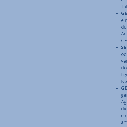
Ta
GE
ei
du
Anf
GE
SE
od
ve
ri
fi­
Ne
GE
ge
Ag
di
ei
an