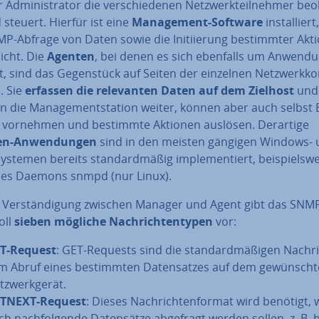
 Ad­mi­nis­tra­tor die ver­schie­de­nen Netz­werk­teil­neh­mer be­o
 steuert. Hierfür ist eine
Ma­nage­ment-Software
in­stal­liert
P-Abfrage von Daten sowie die In­iti­ie­rung be­stimm­ter Akt
licht. Die
Agenten
, bei denen es sich ebenfalls um An­wen­du
, sind das Ge­gen­stück auf Seiten der einzelnen Netz­werk­k
. Sie
erfassen die re­le­van­ten Daten auf dem Zielhost
und
n die Ma­nage­ment­sta­ti­on weiter, können aber auch selbst Ei
n vornehmen und bestimmte Aktionen auslösen. Derartige
n-An­wen­dun­gen
sind in den meisten gängigen Windows-
ystemen bereits stan­dard­mä­ßig im­ple­men­tiert, bei­spiels­wei
es Daemons snmpd (nur Linux).
e Ver­stän­di­gung zwischen Manager und Agent gibt das SNM
oll
sieben mögliche Nach­rich­ten­ty­pen
vor:
T-Request
: GET-Requests sind die stan­dard­mä­ßi­gen Nach­ri
m Abruf eines be­stimm­ten Da­ten­sat­zes auf dem ge­wünsch­
z­werk­ge­rät.
TNEXT-Request
: Dieses Nach­rich­ten­for­mat wird benötigt,
ch nach­fol­gen­de Da­ten­sät­ze abgefragt werden sollen, z. B. 