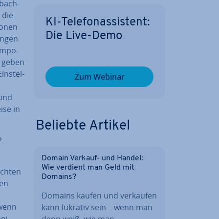
b­ach­
, die
KI-Te­le­fon­as­sis­tent:
ionen
Die Live-Demo
n­gen
om­po­
 geben
n­stel­
Zum Webinar
 und
­se in
Beliebte Artikel
P-
Domain Verkauf- und Handel:
Wie verdient man Geld mit
ch­ten
Domains?
ten
Domains kaufen und verkaufen
 wenn
kann lukrativ sein – wenn man
bei
denn weiß, wie man