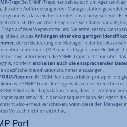
MP-Trap
: Bei SNMP-Traps handelt es sich um Agenten-Nach­
n, die ohne Auf­for­de­run­gen der Ma­na­ger­sta­ti­on gesendet
­ter­grund ist, dass ein be­stimm­tes un­vor­her­ge­se­he­nes Ere
f­ge­tre­ten ist. Um welches Ereignis es sich dabei handelt, k
e Traps auf zwei Wegen mitteilen: Die erste, res­sour­cen­spa­r
­lich­keit ist das
Anhängen einer ein­zig­ar­ti­gen Iden­ti­fi­ka­t
m­mer
, deren Bedeutung der Manager in der bereits erwä
for­ma­ti­ons­da­ten­bank (MIB) nach­schla­gen kann. Bei Mög­lich­
mmer zwei in­for­mie­ren die SNMP-Traps nicht nur über das
eignis, sondern
enthalten auch die ent­spre­chen­den Date
e spe­zi­fi­sche Iden­ti­fi­ka­ti­ons­num­mer an­zu­zei­gen.
FORM-Request
: INFORM-Requests erfüllen prin­zi­pi­ell die gl
nktion wie SNMP-Traps. Im Gegensatz zu diesen zeichnen si
FORM-Pakete al­ler­dings dadurch aus, dass ihr Empfang vom
nager quittiert wird. In der Kon­se­quenz kann der Agent die
chricht also erneut ver­schi­cken, wenn diese den Manager 
sten Versuch nicht erreicht hat.
P Port