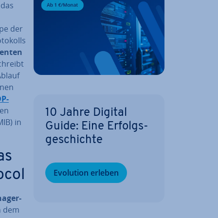
, das
­pe der
to­kolls
en­ten
chreibt
Ablauf
lnen
P-
nen
10 Jahre Digital
IB) in
Guide: Eine Er­folgs­
ge­schich­te
as
ocol
Evolution erleben
ager-
on dem