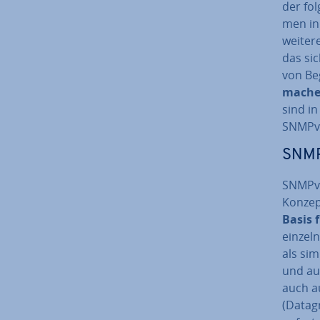
der fol
men in 
weitere
das sich
von Be
mach
sind i
SNMPv2 
SNM
SNMPv1 
Konzept
Basis f
einzel
als sim
und au
auch au
(Datag