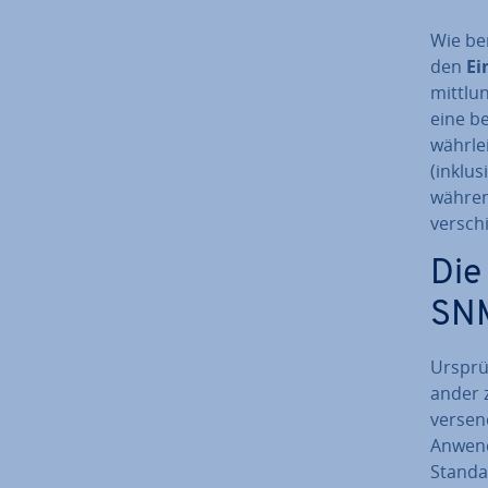
Wie be
den
Ei
mitt­lu
eine b
währ­le
(inklu
währen
ver­sch
Die
SNM
Ur­sprü
an­der 
versend
An­wen­
Standar