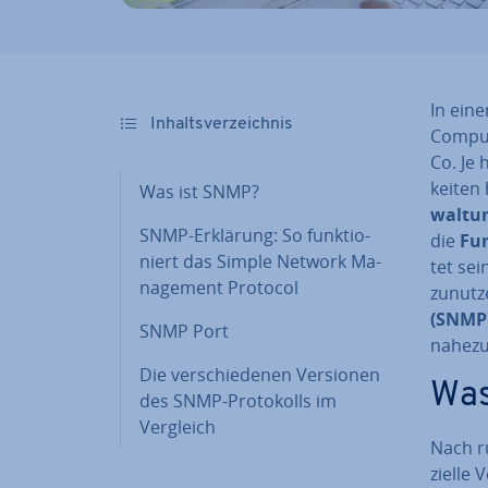
In ein
In­halts­ver­zeich­nis
Comput
Co. Je 
kei­ten
Was ist SNMP?
wal­tu
SNMP-Erklärung: So funk­tio­
die
Fun
niert das Simple Network Ma­
tet sei
nage­ment Protocol
zunutz
(SNMP
SNMP Port
nahezu 
Die ver­schie­de­nen Versionen
Was
des SNMP-Pro­to­kolls im
Vergleich
Nach ru
zi­el­l