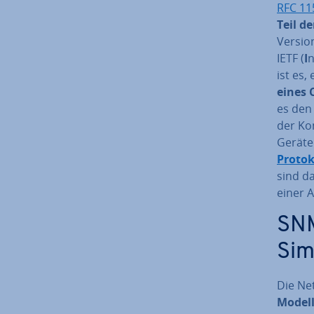
RFC 11
Teil der
Versi
IETF (
I
n
ist es,
eines 
es den 
der Kom
Geräten
Protok
sind da
einer A
SNM
Sim
Die Net
Model