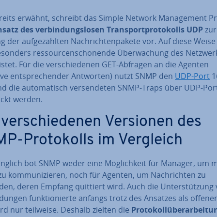
reits erwähnt, schreibt das Simple Network Ma­nage­ment P
nsatz des ver­bin­dungs­lo­sen Trans­port­pro­to­kolls UDP
zur
ng der auf­ge­zähl­ten Nach­rich­ten­pa­ke­te vor. Auf diese Weise
esonders res­sour­cen­scho­nen­de Über­wa­chung des Netzwer
is­tet. Für die ver­schie­de­nen GET-Abfragen an die Agenten
sive ent­spre­chen­der Antworten) nutzt SNMP den
UDP-Port
1
d die au­to­ma­tisch ver­sen­de­ten SNMP-Traps über UDP-Por
ickt werden.
 ver­schie­de­nen Versionen des
P-Pro­to­kolls im Vergleich
ng­lich bot SNMP weder eine Mög­lich­keit für Manager, um mi
zu kom­mu­ni­zie­ren, noch für Agenten, um Nach­rich­ten zu
en, deren Empfang quittiert wird. Auch die Un­ter­stüt­zung 
dun­gen funk­tio­nier­te anfangs trotz des Ansatzes als offene
d nur teilweise. Deshalb zielten die
Pro­to­koll­über­ar­bei­tu