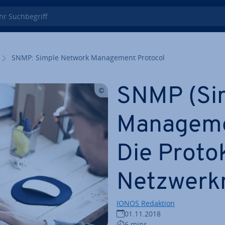
 Such­be­griff
SNMP: Simple Network Ma­nage­ment Protocol
SNMP (Si
Ma­nage­m
Die Pro­to­k
Netz­werk
IONOS Redaktion
01.11.2018
6 mins