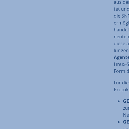
aus der
tet und
die SNM
er­mög­
handelt
nen­ten
diese a
lun­ge
Agente
Linux-S
Form d
Für di
Protok
GE
zu
Net
GE
au