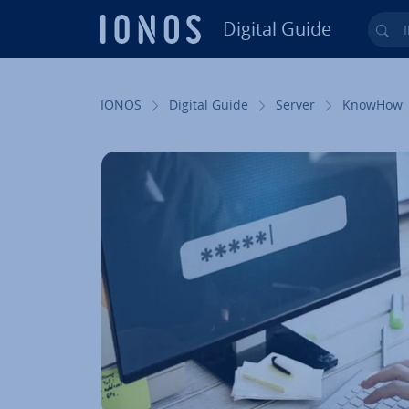
Digital Guide
Ihr
Zum Haupt­in­halt springen
IONOS
Digital Guide
Server
KnowHow