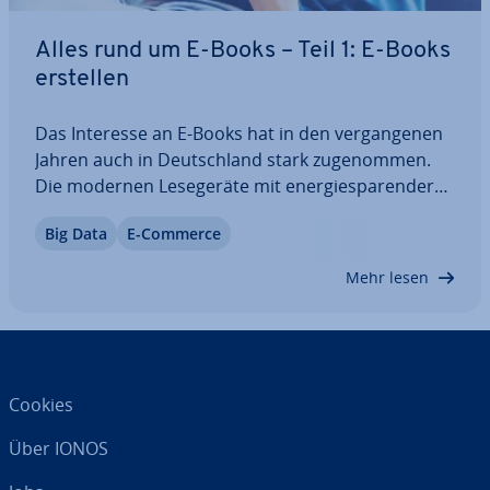
Alles rund um E-Books – Teil 1: E-Books
erstellen
Das Interesse an E-Books hat in den ver­gan­ge­nen
Jahren auch in Deutsch­land stark zu­ge­nom­men.
Die modernen Le­se­ge­rä­te mit en­er­gie­spa­ren­der
„e-ink“-An­zei­ge­tech­nik haben das einstige Ni­schen­
Big Data
E-Commerce
pro­dukt der Buch­in­dus­trie sa­lon­fä­hig gemacht
und den Auf­schwung ein­ge­lei­tet. In unserer…
Mehr lesen
Cookies
Über IONOS