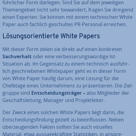
führ­li­cher Form darlegen. Sind Sie auf dem je­wei­li­gen
The­men­ge­biet nicht sehr bewandert, fragen Sie dringend
einen Experten. Sie können mit einem tech­ni­schen White
Paper auch fachlich ge­schul­tes PR-Personal erreichen.
Lö­sungs­ori­en­tier­te White Papers
Mit dieser Form zielen sie direkt auf einen konkreten
Sach­ver­halt
oder eine ver­bes­se­rungs­wür­di­ge Ist-
Situation ab. Im Gegensatz zu einem technisch aus­führ­
lich ge­schrie­be­nen White­pa­per geht es in dieser Form
von White Paper häufig darum, eine Lösung für die
Chefetage eines Un­ter­neh­mens zu prä­sen­tie­ren. Die Ziel­
grup­pe sind
Ent­schei­dungs­trä­ger –
also Mit­glie­der der
Ge­schäfts­lei­tung, Manager und Pro­jekt­lei­ter.
Der Zweck eines solchen White Papers liegt darin, die
Ent­schei­dungs­fin­dung gezielt zu be­ein­flus­sen. Neben
über­zeu­gen­den Fakten sollten Sie auch visuelles
Material, etwa aus­sa­ge­kräf­ti­ge Sta­tis­ti­ken, in an­spre­