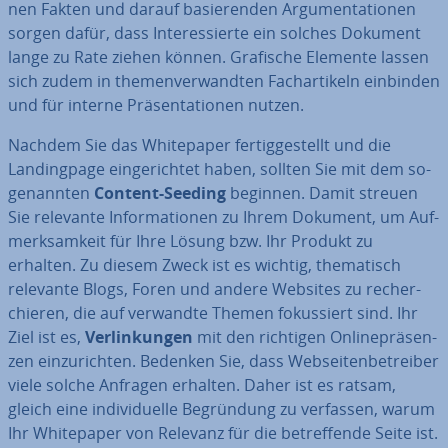
nen Fakten und darauf ba­sie­ren­den Ar­gu­men­ta­tio­nen
sorgen dafür, dass In­ter­es­sier­te ein solches Dokument
lange zu Rate ziehen können. Grafische Elemente lassen
sich zudem in the­men­ver­wand­ten Fach­ar­ti­keln einbinden
und für interne Prä­sen­ta­tio­nen nutzen.
Nachdem Sie das White­pa­per fer­tig­ge­stellt und die
Landing­pa­ge ein­ge­rich­tet haben, sollten Sie mit dem so­
ge­nann­ten
Content-Seeding
beginnen. Damit streuen
Sie relevante In­for­ma­tio­nen zu Ihrem Dokument, um Auf­
merk­sam­keit für Ihre Lösung bzw. Ihr Produkt zu
erhalten. Zu diesem Zweck ist es wichtig, the­ma­tisch
relevante Blogs, Foren und andere Websites zu re­cher­
chie­ren, die auf verwandte Themen fo­kus­siert sind. Ihr
Ziel ist es,
Ver­lin­kun­gen
mit den richtigen On­line­prä­sen­
zen ein­zu­rich­ten. Bedenken Sie, dass Web­sei­ten­be­trei­ber
viele solche Anfragen erhalten. Daher ist es ratsam,
gleich eine in­di­vi­du­el­le Be­grün­dung zu verfassen, warum
Ihr White­pa­per von Relevanz für die be­tref­fen­de Seite ist.