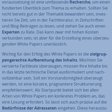
vor­aus­set­zung ist eine um­fas­sen­de
Recherche
, um einen
fun­dier­ten Überblick zum Thema zu erhalten. Sollten Sie
nicht bereits gut in der Thematik bewandert sein, in­ves­
tie­ren Sie Zeit, um in der Fach­li­te­ra­tur, in Zeit­schrif­ten
und Blog-Beiträgen zu lesen, und ziehen Sie auch einen
Experten
zu Rate. Das kann zwar mit hohen Kosten
verbunden sein, ist aber für die Er­stel­lung eines über­zeu­
gen­den White Papers un­er­läss­lich.
Wichtig für den Erfolg des White Papers ist die
ziel­grup­
pen­ge­rech­te Auf­be­rei­tung des Inhalts
. Möchten Sie
versierte Fachleute über­zeu­gen, müssen Ihre Inhalte bis
in das letzte tech­ni­sche Detail aus­for­mu­liert und nach­
voll­zieh­bar sein. Soll ein Vor­stands­mit­glied überzeugt
werden, ist eine kürzere, prä­gnan­te­re Struk­tu­rie­rung
emp­feh­lens­wert. Als Start­punkt bietet sich bei allen
Arten von White Papers ein konkretes Problem an, das
eine Lösung erfordert. So lässt sich auch präzise auf die
Be­dürf­nis­se der Adres­sa­ten
eingehen. Diese her­aus­zu­