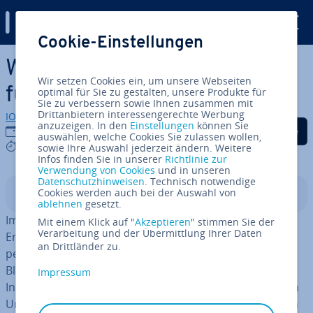
Digital Guide
Cookie-Einstellungen
Zum Haupt­in­halt springen
White Paper – das Dokument
Wir setzen Cookies ein, um unsere Webseiten
für Werbung mit Fakten
optimal für Sie zu gestalten, unsere Produkte für
Sie zu verbessern sowie Ihnen zusammen mit
Drittanbietern interessengerechte Werbung
IONOS Redaktion
anzuzeigen. In den
Einstellungen
können Sie
Auf Facebook teilen
Auf Twitter teilen
Auf LinkedIn tei
06.02.2019
auswählen, welche Cookies Sie zulassen wollen,
8 mins
sowie Ihre Auswahl jederzeit ändern. Weitere
Infos finden Sie in unserer
Richtlinie zur
Verwendung von Cookies
und in unseren
Datenschutzhinweisen
. Technisch notwendige
Cookies werden auch bei der Auswahl von
In­halts­ver­zeich­nis
ablehnen
gesetzt.
Im deutschen Sprach­ge­brauch denkt man bei der
Mit einem Klick auf "
Akzeptieren
" stimmen Sie der
Verarbeitung und der Übermittlung Ihrer Daten
Erwähnung des Begriffs „White Paper“ (auch: „White­pa­
an Drittländer zu.
per“) zunächst an das sprich­wört­li­che un­be­schrie­be­ne
Blatt. Doch es handelt sich hierbei nicht etwa um leere
Impressum
Inhalte, sondern um eine Textart, die ihren his­to­ri­schen
Ursprung in
Groß­bri­tan­ni­en
hat. Ur­sprüng­lich wurden