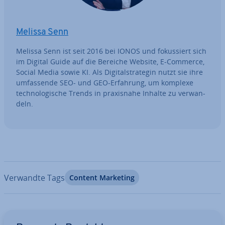
Melissa Senn
Melissa Senn ist seit 2016 bei IONOS und fo­kus­siert sich
im Digital Guide auf die Bereiche Website, E-Commerce,
Social Media sowie KI. Als Di­gi­tal­stra­te­gin nutzt sie ihre
um­fas­sen­de SEO- und GEO-Erfahrung, um komplexe
tech­no­lo­gi­sche Trends in pra­xis­na­he Inhalte zu ver­wan­
deln.
Verwandte Tags
Content Marketing
Zum Hauptmenü