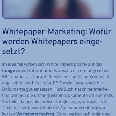
White­pa­per-Marketing: Wofür
werden White­pa­pers ein­ge­
setzt?
Im Idealfall wirken sich White Papers positiv auf das
Image
eines Un­ter­neh­mens aus, da ein um­fang­rei­ches
White­pa­per als Garant für wis­sen­schaft­li­che Kre­di­bi­li­tät
angesehen wird. Auch für PR-Zwecke lassen sich die
Dokumente gut einsetzen. Fürs Such­ma­schi­nen­mar­ke­
ting bringen die um­fang­rei­chen Dokumente oft ebenfalls
Vorteile, da bei­spiels­wei­se Google lange, spe­zia­li­sier­te
Texte besser bewertet als die An­ein­an­der­rei­hung von
kurzen
Wer­be­bot­schaf­ten
. Somit wirken sich online ver­