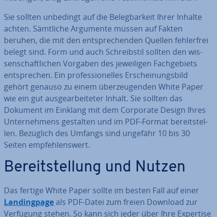
Sie sollten unbedingt auf die Be­leg­bar­keit Ihrer Inhalte
achten. Sämtliche Argumente müssen auf Fakten
beruhen, die mit den ent­spre­chen­den Quellen feh­ler­frei
belegt sind. Form und auch Schreib­stil sollten den wis­
sen­schaft­li­chen Vorgaben des je­wei­li­gen Fach­ge­biets
ent­spre­chen. Ein pro­fes­sio­nel­les Er­schei­nungs­bild
gehört genauso zu einem über­zeu­gen­den White Paper
wie ein gut aus­ge­ar­bei­te­ter Inhalt. Sie sollten das
Dokument im Einklang mit dem Corporate Design Ihres
Un­ter­neh­mens gestalten und im PDF-Format be­reit­stel­
len. Bezüglich des Umfangs sind ungefähr 10 bis 30
Seiten emp­feh­lens­wert.
Be­reit­stel­lung und Nutzen
Das fertige White Paper sollte im besten Fall auf einer
Landing­pa­ge
als PDF-Datei zum freien Download zur
Verfügung stehen. So kann sich jeder über Ihre Expertise