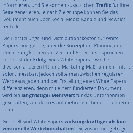
in­for­mie­ren, und Sie können zu­sätz­li­chen
Traffic
für Ihre
Seite ge­ne­rie­ren. Je nach Ziel­grup­pe können Sie das
Dokument auch über Social-Media-Kanäle und News­let­
ter teilen.
Die Her­stel­lungs- und Dis­tri­bu­ti­ons­kos­ten für White
Papers sind gering, aber die Kon­zep­ti­on, Planung und
Umsetzung können viel Zeit und Arbeit be­an­spru­chen.
Leider ist der Erfolg eines White Papers – wie bei
diversen anderen PR- und Marketing-Maßnahmen – nicht
sofort messbar. Jedoch sollte man zwischen regulären
Wer­be­aus­ga­ben und der Er­stel­lung eines White Papers
dif­fe­ren­zie­ren, denn mit einem fun­dier­ten Dokument
wird ein
lang­fris­ti­ger
Mehrwert
für das Un­ter­neh­men
ge­schaf­fen, von dem es auf mehreren Ebenen pro­fi­tie­ren
kann.
Generell sind White Papers
wir­kungs­kräf­ti­ger
als kon­
ven­tio­nel­le Wer­be­bot­schaf­ten
. Die zu­sam­men­ge­tra­ge­