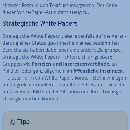
chen­der Form in den Textfluss in­te­grie­ren. Der Anteil
dieser White-Paper-Art nimmt stetig zu.
Stra­te­gi­sche White Papers
Stra­te­gi­sche White Papers zielen ebenfalls auf die Ver­än­
de­rung eines Status quo innerhalb eines be­stimm­ten
Bereichs ab, haben dabei aber eine andere Ziel­grup­pe.
Stra­te­gi­sche White Papers richten sich an größere
Gruppen wie
Parteien und In­ter­es­sen­ver­bän­de
, an
Politiker oder ganz allgemein an
öf­fent­li­che Instanzen
.
In dieser Form von White Papers können Sie Ihr Anliegen
um­fang­reich for­mu­lie­ren, damit die Adres­sa­ten sich ein
um­fas­sen­des Bild von der Situation und Ihrer Lö­sungs­
stra­te­gie machen können.
Tipp