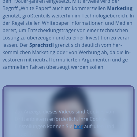
den 1980er-Jahren ein­ge­setzt. Mitt­ler­wei­le wird der
Begriff „White Paper“ auch im kom­mer­zi­el­len
Marketing
genutzt, größ­ten­teils weiterhin im Tech­no­lo­gie­be­reich. In
der Regel stellen White­pa­per In­for­ma­tio­nen und Medien
bereit, um Ent­schei­dungs­trä­ger von einer tech­ni­schen
Lösung zu über­zeu­gen und zu einer In­ves­ti­ti­on zu ver­an­
las­sen. Der
Sprach­stil
grenzt sich deutlich vom her­
kömm­li­chen Marketing oder von Werbung ab, da die In­
ves­to­ren mit neutral for­mu­lier­ten Ar­gu­men­ten und ge­
sam­mel­ten Fakten überzeugt werden sollen.
Zur Anzeige dieses Videos sind Cookies von
Drittanbietern erforderlich. Ihre Cookie-
Einstellungen können Sie
hier
aufrufen und
ändern.