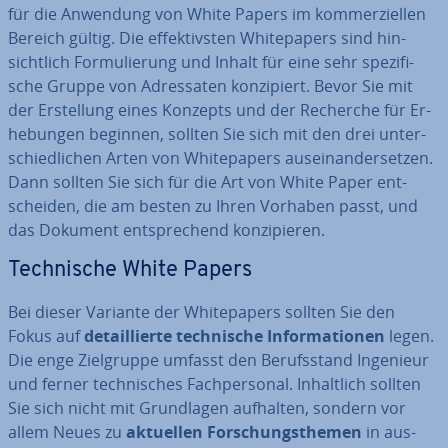
für die Anwendung von White Papers im kom­mer­zi­el­len
Bereich gültig. Die ef­fek­tivs­ten White­pa­pers sind hin­
sicht­lich For­mu­lie­rung und Inhalt für eine sehr spe­zi­fi­
sche Gruppe von Adres­sa­ten kon­zi­piert. Bevor Sie mit
der Er­stel­lung eines Konzepts und der Recherche für Er­
he­bun­gen beginnen, sollten Sie sich mit den drei un­ter­
schied­li­chen Arten von White­pa­pers aus­ein­an­der­set­zen.
Dann sollten Sie sich für die Art von White Paper ent­
schei­den, die am besten zu Ihren Vorhaben passt, und
das Dokument ent­spre­chend kon­zi­pie­ren.
Tech­ni­sche White Papers
Bei dieser Variante der White­pa­pers sollten Sie den
Fokus auf
de­tail­lier­te tech­ni­sche In­for­ma­tio­nen
legen.
Die enge Ziel­grup­pe umfasst den Be­rufs­stand Ingenieur
und ferner tech­ni­sches Fach­per­so­nal. In­halt­lich sollten
Sie sich nicht mit Grund­la­gen aufhalten, sondern vor
allem Neues zu
aktuellen For­schungs­the­men
in aus­