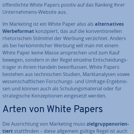
öf­fent­lich­te White Papers positiv auf das Ranking Ihrer
Un­ter­neh­mens-Website aus.
Im Marketing ist ein White Paper also als
al­ter­na­ti­ves
Wer­be­for­mat
kon­zi­piert, das auf die kon­ven­tio­nel­len
rhe­to­ri­schen Stil­mit­tel der Werbung ver­zich­tet. Anders
als bei her­kömm­li­cher Werbung will man mit einem
White Paper keine Masse an­spre­chen und zum Kauf
bewegen, sondern in der Regel einzelne Ent­schei­dungs­
trä­ger in ihrem Handeln be­ein­flus­sen. White Papers
bestehen aus tech­ni­schen Studien, Markt­ana­ly­sen sowie
wis­sen­schaft­li­chen For­schungs- und Umfrage-Er­geb­nis­
sen und können auch als Schu­lungs­ma­te­ri­al oder für
stra­te­gi­sche Kon­zep­tio­nen ein­ge­setzt werden.
Arten von White Papers
Die Aus­rich­tung von Marketing muss
ziel­grup­pen­ori­en­
tiert
statt­fin­den – diese allgemein gültige Regel ist auch