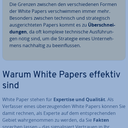
Die Grenzen zwischen den ver­schie­de­nen Formen
der White Papers ver­schwim­men immer mehr.
Besonders zwischen technisch und stra­te­gisch
aus­ge­rich­te­ten Papers kommt es zu
Über­schnei­
dun­gen
, da oft komplexe tech­ni­sche Aus­füh­run­
gen nötig sind, um die Strategie eines Un­ter­neh­
mens nach­hal­tig zu be­ein­flus­sen.
Warum White Papers effektiv
sind
White Paper stehen für
Expertise und Qualität
. Als
Verfasser eines über­zeu­gen­den White Papers können Sie
damit rechnen, als Experte auf dem ent­spre­chen­den
Gebiet wahr­ge­nom­men zu werden, da Sie
Fakten
sprechen lassen – das si­gna­li­siert Vertrauen in Ihr