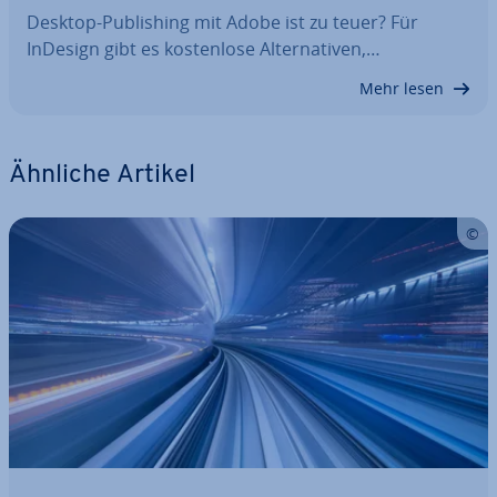
Desktop-Pu­bli­shing mit Adobe ist zu teuer? Für
InDesign gibt es kos­ten­lo­se Al­ter­na­ti­ven,…
Mehr lesen
Ähnliche Artikel