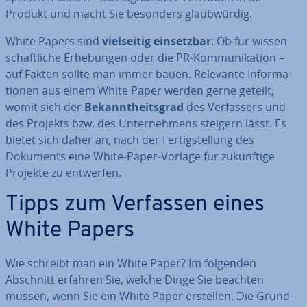
Produkt und macht Sie besonders glaub­wür­dig.
White Papers sind
viel­sei­tig
ein­setz­bar
: Ob für wis­sen­
schaft­li­che Er­he­bun­gen oder die PR-Kom­mu­ni­ka­ti­on –
auf Fakten sollte man immer bauen. Relevante In­for­ma­
tio­nen aus einem White Paper werden gerne geteilt,
womit sich der
Be­kannt­heits­grad
des Ver­fas­sers und
des Projekts bzw. des Un­ter­neh­mens steigern lässt. Es
bietet sich daher an, nach der Fer­tig­stel­lung des
Dokuments eine White-Paper-Vorlage für zu­künf­ti­ge
Projekte zu entwerfen.
Tipps zum Verfassen eines
White Papers
Wie schreibt man ein White Paper? Im folgenden
Abschnitt erfahren Sie, welche Dinge Sie beachten
müssen, wenn Sie ein White Paper erstellen. Die Grund­