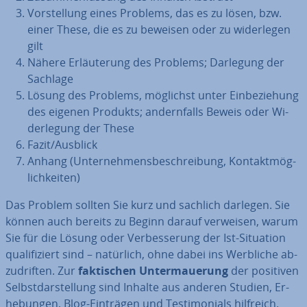
Vor­stel­lung eines Problems, das es zu lösen, bzw.
einer These, die es zu beweisen oder zu wi­der­le­gen
gilt
Nähere Er­läu­te­rung des Problems; Darlegung der
Sachlage
Lösung des Problems, möglichst unter Ein­be­zie­hung
des eigenen Produkts; an­dern­falls Beweis oder Wi­
der­le­gung der These
Fazit/Ausblick
Anhang (Un­ter­neh­mens­be­schrei­bung, Kon­takt­mög­
lich­kei­ten)
Das Problem sollten Sie kurz und sachlich darlegen. Sie
können auch bereits zu Beginn darauf verweisen, warum
Sie für die Lösung oder Ver­bes­se­rung der Ist-Situation
qua­li­fi­ziert sind – natürlich, ohne dabei ins Werbliche ab­
zu­drif­ten. Zur
fak­ti­schen Un­ter­maue­rung
der positiven
Selbst­dar­stel­lung sind Inhalte aus anderen Studien, Er­
he­bun­gen, Blog-Einträgen und Tes­ti­mo­ni­als hilfreich.