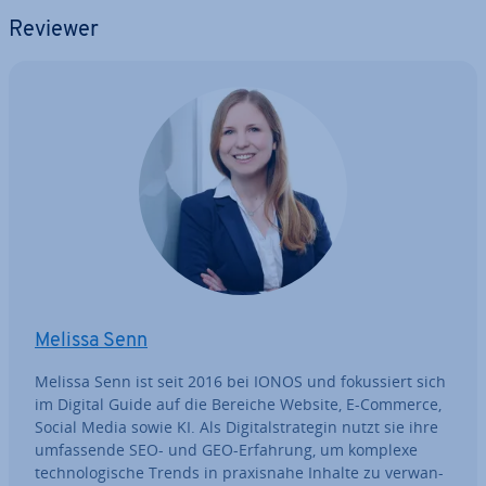
Reviewer
Melissa Senn
Melissa Senn ist seit 2016 bei IONOS und fo­kus­siert sich
im Digital Guide auf die Bereiche Website, E-Commerce,
Social Media sowie KI. Als Di­gi­tal­stra­te­gin nutzt sie ihre
um­fas­sen­de SEO- und GEO-Erfahrung, um komplexe
tech­no­lo­gi­sche Trends in pra­xis­na­he Inhalte zu ver­wan­