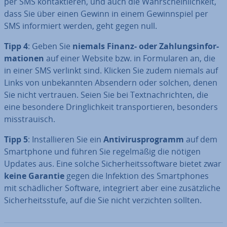
per SMS kon­tak­tie­ren, und auch die Wahr­schein­lich­keit,
dass Sie über einen Gewinn in einem Ge­winn­spiel per
SMS in­for­miert werden, geht gegen null.
Tipp 4
: Geben Sie
niemals Finanz- oder Zah­lungs­in­for­
ma­tio­nen
auf einer Website bzw. in For­mu­la­ren an, die
in einer SMS verlinkt sind. Klicken Sie zudem niemals auf
Links von un­be­kann­ten Absendern oder solchen, denen
Sie nicht vertrauen. Seien Sie bei Text­nach­rich­ten, die
eine besondere Dring­lich­keit trans­por­tie­ren, besonders
miss­trau­isch.
Tipp 5
: In­stal­lie­ren Sie ein
An­ti­vi­rus­pro­gramm
auf dem
Smart­phone und führen Sie re­gel­mä­ßig die nötigen
Updates aus. Eine solche Si­cher­heits­soft­ware bietet zwar
keine Garantie
gegen die Infektion des Smart­phones
mit schäd­li­cher Software, in­te­griert aber eine zu­sätz­li­che
Si­cher­heits­stu­fe, auf die Sie nicht ver­zich­ten sollten.