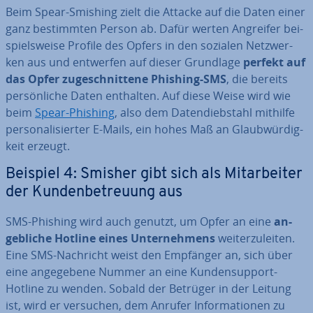
Beim Spear-Smishing zielt die Attacke auf die Daten einer
ganz be­stimm­ten Person ab. Dafür werten Angreifer bei­
spiels­wei­se Profile des Opfers in den sozialen Netz­wer­
ken aus und entwerfen auf dieser Grundlage
perfekt auf
das Opfer zu­ge­schnit­te­ne Phishing-SMS
, die bereits
per­sön­li­che Daten enthalten. Auf diese Weise wird wie
beim
Spear-Phishing
, also dem Da­ten­dieb­stahl mithilfe
per­so­na­li­sier­ter E-Mails, ein hohes Maß an Glaub­wür­dig­
keit erzeugt.
Beispiel 4: Smisher gibt sich als Mit­ar­bei­ter
der Kun­den­be­treu­ung aus
SMS-Phishing wird auch genutzt, um Opfer an eine
an­
geb­li­che Hotline
eines Un­ter­neh­mens
wei­ter­zu­lei­ten.
Eine SMS-Nachricht weist den Empfänger an, sich über
eine an­ge­ge­be­ne Nummer an eine Kun­den­sup­port-
Hotline zu wenden. Sobald der Betrüger in der Leitung
ist, wird er versuchen, dem Anrufer In­for­ma­tio­nen zu