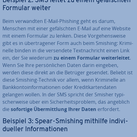
Beispiel 2: SMS leitet zu einem ge­fälsch­ten
Formular weiter
Beim ver­wand­ten E-Mail-Phishing geht es darum,
Menschen mit einer ge­fälsch­ten E-Mail auf eine Website
mit einem Formular zu lenken. Diese Vor­ge­hens­wei­se
gibt es in über­tra­ge­ner Form auch beim Smishing: Kri­mi­
nel­le binden in die ver­sen­de­te Text­nach­richt einen Link
ein, der Sie wiederum
zu einem Formular wei­ter­lei­tet
.
Wenn Sie Ihre per­sön­li­chen Daten darin eingeben,
werden diese direkt an die Betrüger gesendet. Beliebt ist
diese Smishing-Technik vor allem, wenn Kri­mi­nel­le an
Bank­kon­to­in­for­ma­tio­nen oder Kre­dit­kar­ten­da­ten
gelangen wollen. In der SMS spricht der Smisher ty­pi­
scher­wei­se über ein Si­cher­heits­pro­blem, das angeblich
die
sofortige Über­mitt­lung Ihrer Daten
erfordert.
Beispiel 3: Spear-Smishing mithilfe in­di­vi­
du­el­ler In­for­ma­tio­nen