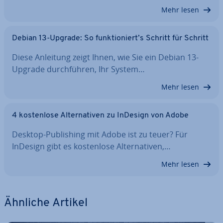
Mehr lesen
Debian 13-Upgrade: So funk­tio­niert’s Schritt für Schritt
Diese Anleitung zeigt Ihnen, wie Sie ein Debian 13-
Upgrade durch­füh­ren, Ihr System…
Mehr lesen
4 kos­ten­lo­se Al­ter­na­ti­ven zu InDesign von Adobe
Desktop-Pu­bli­shing mit Adobe ist zu teuer? Für
InDesign gibt es kos­ten­lo­se Al­ter­na­ti­ven,…
Mehr lesen
Ähnliche Artikel