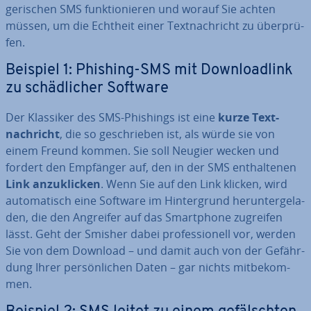
ge­ri­schen SMS funk­tio­nie­ren und worauf Sie achten
müssen, um die Echtheit einer Text­nach­richt zu über­prü­
fen.
Beispiel 1: Phishing-SMS mit Down­load­link
zu schäd­li­cher Software
Der Klassiker des SMS-Phishings ist eine
kurze Text­
nach­richt
, die so ge­schrie­ben ist, als würde sie von
einem Freund kommen. Sie soll Neugier wecken und
fordert den Empfänger auf, den in der SMS ent­hal­te­nen
Link an­zu­kli­cken
. Wenn Sie auf den Link klicken, wird
au­to­ma­tisch eine Software im Hin­ter­grund her­un­ter­ge­la­
den, die den Angreifer auf das Smart­phone zugreifen
lässt. Geht der Smisher dabei pro­fes­sio­nell vor, werden
Sie von dem Download – und damit auch von der Ge­fähr­
dung Ihrer per­sön­li­chen Daten – gar nichts mit­be­kom­
men.