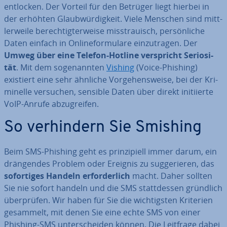
entlocken. Der Vorteil für den Betrüger liegt hierbei in
der erhöhten Glaub­wür­dig­keit. Viele Menschen sind mitt­
ler­wei­le be­rech­tig­ter­wei­se miss­trau­isch, per­sön­li­che
Daten einfach in On­line­for­mu­la­re ein­zu­tra­gen. Der
Umweg über eine Telefon-Hotline ver­spricht Se­rio­si­
tät
. Mit dem so­ge­nann­ten
Vishing
(Voice-Phishing)
existiert eine sehr ähnliche Vor­ge­hens­wei­se, bei der Kri­
mi­nel­le versuchen, sensible Daten über direkt in­iti­ier­te
VoIP-Anrufe ab­zu­grei­fen.
So ver­hin­dern Sie Smishing
Beim SMS-Phishing geht es prin­zi­pi­ell immer darum, ein
drän­gen­des Problem oder Ereignis zu sug­ge­rie­ren, das
so­for­ti­ges Handeln er­for­der­lich
macht. Daher sollten
Sie nie sofort handeln und die SMS statt­des­sen gründlich
über­prü­fen. Wir haben für Sie die wich­tigs­ten Kriterien
gesammelt, mit denen Sie eine echte SMS von einer
Phishing-SMS un­ter­schei­den können. Die Leitfrage dabei