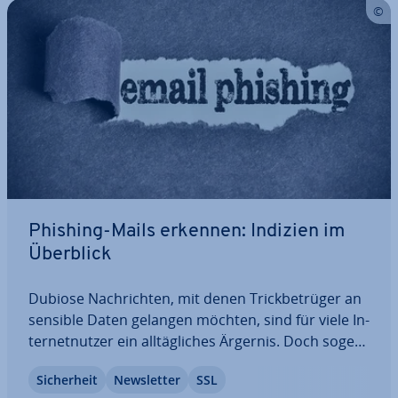
Phishing-Mails erkennen: Indizien im
Überblick
Dubiose Nach­rich­ten, mit denen Trick­be­trü­ger an
sensible Daten gelangen möchten, sind für viele In­
ter­net­nut­zer ein all­täg­li­ches Ärgernis. Doch so­ge­
nann­tes Phishing ist nicht nur lästig, be­trü­ge­ri­sche
Si­cher­heit
News­let­ter
SSL
Mails richten auch jedes Jahr einen Schaden in Mil­