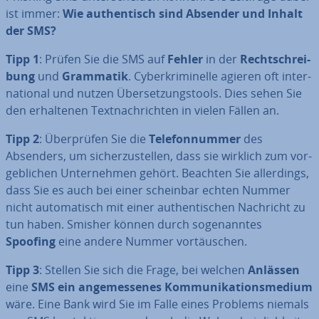
ist immer:
Wie au­then­tisch sind Absender und Inhalt
der SMS?
Tipp 1
: Prüfen Sie die SMS auf
Fehler
in der
Recht­schrei­
bung
und
Grammatik
. Cy­ber­kri­mi­nel­le agieren oft in­ter­
na­tio­nal und nutzen Über­set­zungs­tools. Dies sehen Sie
den er­hal­te­nen Text­nach­rich­ten in vielen Fällen an.
Tipp 2
: Über­prü­fen Sie die
Te­le­fon­num­mer
des
Absenders, um si­cher­zu­stel­len, dass sie wirklich zum vor­
geb­li­chen Un­ter­neh­men gehört. Beachten Sie al­ler­dings,
dass Sie es auch bei einer scheinbar echten Nummer
nicht au­to­ma­tisch mit einer au­then­ti­schen Nachricht zu
tun haben. Smisher können durch so­ge­nann­tes
Spoofing
eine andere Nummer vor­täu­schen.
Tipp 3
: Stellen Sie sich die Frage, bei welchen
Anlässen
eine
SMS ein an­ge­mes­se­nes Kom­mu­ni­ka­ti­ons­me­di­um
wäre. Eine Bank wird Sie im Falle eines Problems niemals