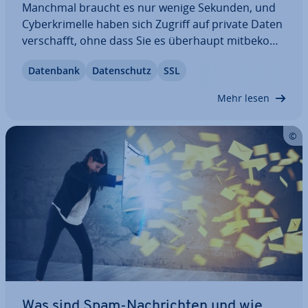
Manchmal braucht es nur wenige Sekunden, und
Cy­ber­kri­mel­le haben sich Zugriff auf private Daten
ver­schafft, ohne dass Sie es überhaupt mit­be­kom­
men. Der Grund: Meistens ist das per­sön­li­che
Datenbank
Da­ten­schutz
SSL
Kennwort der einzige Schutz­me­cha­nis­mus beim
Login von Online-Diensten – und viel zu oft…
Mehr lesen
Was sind Spam-Nach­rich­ten und wie