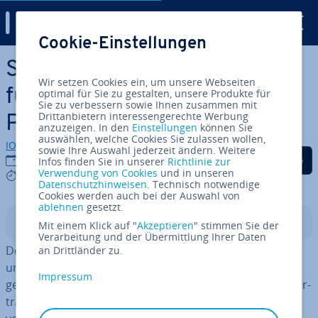
Digital Guide
Cookie-Einstellungen
Zum Haupt­in­halt springen
Smishing: Die besten Tipps
Wir setzen Cookies ein, um unsere Webseiten
für den Kampf gegen
optimal für Sie zu gestalten, unsere Produkte für
Sie zu verbessern sowie Ihnen zusammen mit
Drittanbietern interessengerechte Werbung
Phishing-SMS
anzuzeigen. In den
Einstellungen
können Sie
auswählen, welche Cookies Sie zulassen wollen,
IONOS Redaktion
sowie Ihre Auswahl jederzeit ändern. Weitere
Auf Facebook teilen
Auf Twitter teilen
Auf LinkedIn tei
15.05.2020
Infos finden Sie in unserer
Richtlinie zur
Verwendung von Cookies
und in unseren
5 mins
Datenschutzhinweisen
. Technisch notwendige
Cookies werden auch bei der Auswahl von
ablehnen
gesetzt.
In­halts­ver­zeich­nis
Mit einem Klick auf "
Akzeptieren
" stimmen Sie der
Verarbeitung und der Übermittlung Ihrer Daten
Der Begriff Smishing setzt sich aus den Wörtern „SMS“
an Drittländer zu.
und „Phishing“ zusammen. Ähnlich wie beim
Phishing
Impressum
geben sich Cy­ber­kri­mi­nel­le als Re­prä­sen­tan­ten einer ver­
trau­ens­wür­di­gen Firma oder Or­ga­ni­sa­ti­on aus. Anstelle