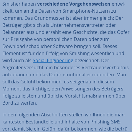
Smisher haben
ver­schie­de­ne
Vor­ge­hens­wei­sen
ent­wi­
ckelt, um an die Daten von Smart­phone-Nutzern zu
kommen. Das Grund­mus­ter ist aber immer gleich: Der
Betrüger gibt sich als Un­ter­neh­mens­ver­tre­ter oder
Bekannter aus und erzählt eine Ge­schich­te, die das Opfer
zur Preisgabe von per­sön­li­chen Daten oder zum
Download schäd­li­cher Software bringen soll. Dieses
Element ist für den Erfolg von Smishing we­sent­lich und
wird auch als
Social En­gi­nee­ring
be­zeich­net. Der
Angreifer versucht, ein be­son­de­res Ver­trau­ens­ver­hält­nis
auf­zu­bau­en und das Opfer emotional ein­zu­bin­den. Man
soll das Gefühl bekommen, es sei genau in diesem
Moment das Richtige, den An­wei­sun­gen des Betrügers
Folge zu leisten und übliche Vor­sichts­maß­nah­men über
Bord zu werfen.
In den folgenden Ab­schnit­ten stellen wir Ihnen die mar­
kan­tes­ten Be­stand­tei­le und Inhalte von Phishing-SMS
vor, damit Sie ein Gefühl dafür bekommen, wie die be­trü­