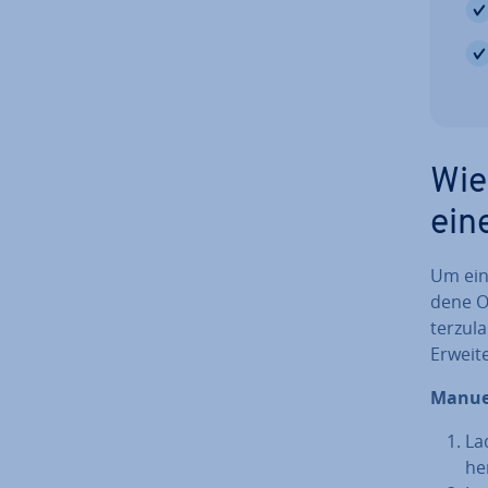
Wie
ein
Um eine
de­ne O
ter­zu­
Er­wei­
Manuel
La
he