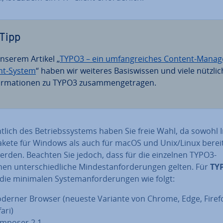
Tipp
unserem Artikel „
TYPO3 – ein um­fang­rei­ches Content-Ma­nag
t-System
“ haben wir weiteres Ba­sis­wis­sen und viele nützli
or­ma­tio­nen zu TYPO3 zu­sam­men­ge­tra­gen.
ht­lich des Be­triebs­sys­tems haben Sie freie Wahl, da sowohl In­
pa­ke­te für Windows als auch für macOS und Unix/Linux be­reit
werden. Beachten Sie jedoch, dass für die einzelnen TYPO3-
en un­ter­schied­li­che Min­dest­an­for­de­run­gen gelten. Für
TY
die minimalen Sys­tem­an­for­de­run­gen wie folgt:
derner Browser (neueste Variante von Chrome, Edge, Firef
ari)
mposer 2.1