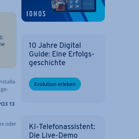
e­
che
10 Jahre Digital
Guide: Eine Er­folgs­
ge­schich­te
stal­la­
Evolution erleben
­ge­
PO3 13
ox oder
KI-Te­le­fon­as­sis­tent:
Die Live-Demo