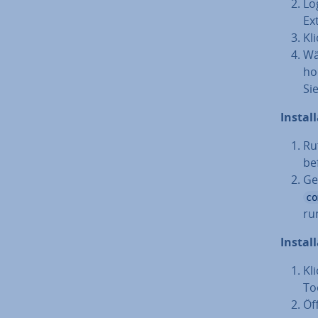
Lo
Ex
Kl
Wä
hoc
Si
In­stal
Ru
be
Ge
co
run
In­stal
Kl
Too
Öf