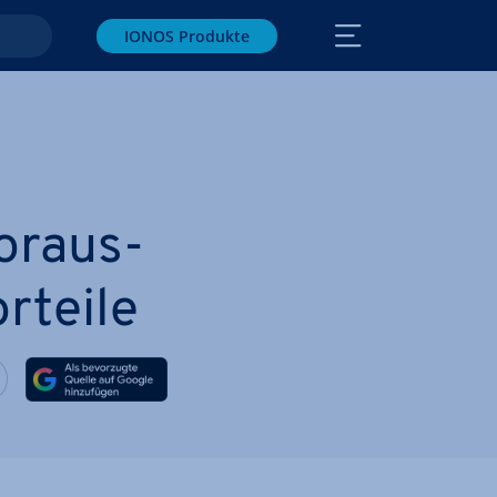
IONOS Produkte
or­aus­
orteile
ook teilen
witter teilen
Auf LinkedIn teilen