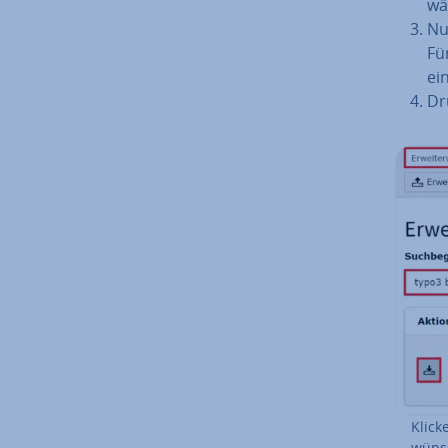
wäh
Nu
Fü
ei
Drü
Klick
wünsc