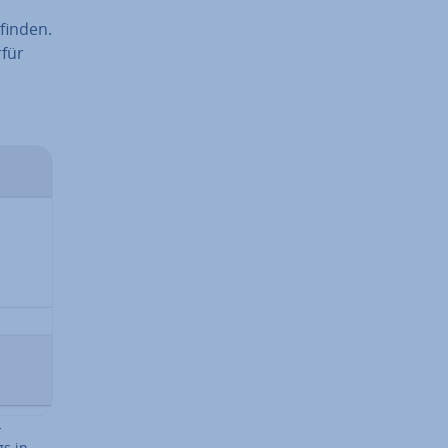
 finden.
rfür
­
gs in