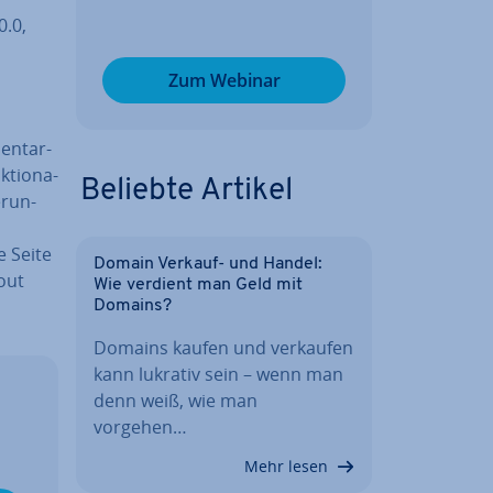
0.0,
Zum Webinar
en­tar­
k­tio­na­
Beliebte Artikel
­run­
e Seite
Domain Verkauf- und Handel:
yout
Wie verdient man Geld mit
Domains?
Domains kaufen und verkaufen
kann lukrativ sein – wenn man
denn weiß, wie man
vorgehen…
Mehr lesen