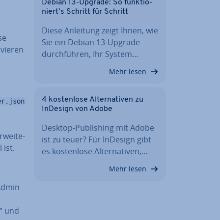
Debian 13-Upgrade: So funk­tio­
niert’s Schritt für Schritt
Diese Anleitung zeigt Ihnen, wie
se
Sie ein Debian 13-Upgrade
vie­ren
durch­füh­ren, Ihr System…
Mehr lesen
4 kos­ten­lo­se Al­ter­na­ti­ven zu
er.json
InDesign von Adobe
Desktop-Pu­bli­shing mit Adobe
­wei­te­
ist zu teuer? Für InDesign gibt
 ist.
es kos­ten­lo­se Al­ter­na­ti­ven,…
Mehr lesen
„Admin
“ und