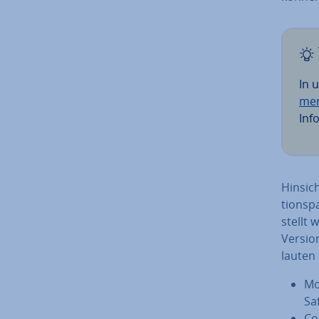
In 
men
In­f
Hin­sic
ti­ons­
stellt 
Version
lauten 
Mo
Saf
Co