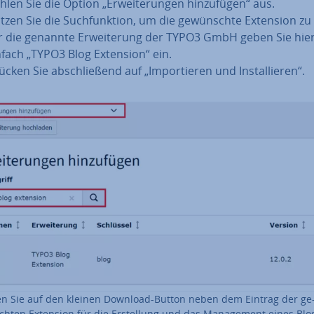
len Sie die Option „Er­wei­te­run­gen hin­zu­fü­gen“ aus.
tzen Sie die Such­funk­ti­on, um die ge­wünsch­te Extension zu
r die genannte Er­wei­te­rung der TYPO3 GmbH geben Sie hie
nfach „TYPO3 Blog Extension“ ein.
cken Sie ab­schlie­ßend auf „Im­por­tie­ren und In­stal­lie­ren“.
en Sie auf den kleinen Download-Button neben dem Eintrag der ge
h­ten Extension für die Er­stel­lung und das Ma­nage­ment eines Blo