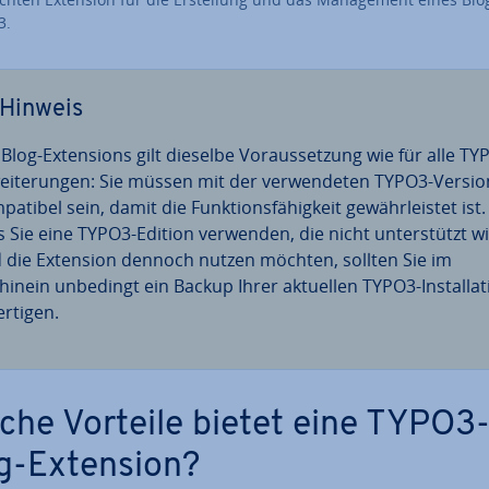
3.
Hinweis
Blog-Ex­ten­si­ons gilt dieselbe Vor­aus­set­zung wie für alle TY
wei­te­run­gen: Sie müssen mit der ver­wen­de­ten TYPO3-Versio
pa­ti­bel sein, damit die Funk­ti­ons­fä­hig­keit ge­währ­leis­tet ist.
ls Sie eine TYPO3-Edition verwenden, die nicht un­ter­stützt wi
 die Extension dennoch nutzen möchten, sollten Sie im
hinein unbedingt ein Backup Ihrer aktuellen TYPO3-In­stal­la­t
er­ti­gen.
che Vorteile bietet eine TYPO3
g-Extension?