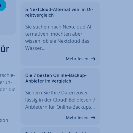
n
5 Nextcloud-Al­ter­na­ti­ven im Di­
rekt­ver­gleich
Sie suchen nach Nextcloud-Al­
ter­na­ti­ven, möchten aber
wissen, ob sie Nextcloud das
Wasser…
für
Mehr lesen
­schie­
Die 7 besten Online-Backup-
er­un­
Anbieter im Vergleich
oder die
Sichern Sie Ihre Daten zu­ver­
läs­sig in der Cloud! Bei diesen 7
Anbietern für Online-Backups…
Mehr lesen
sion