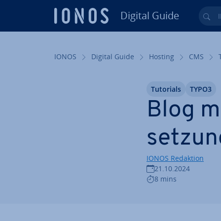
Digital Guide
Ihr
Zum Haupt­in­halt springen
IONOS
Digital Guide
Hosting
CMS
Tutorials
TYPO3
Blog mi
set­zun
IONOS Redaktion
21.10.2024
8 mins