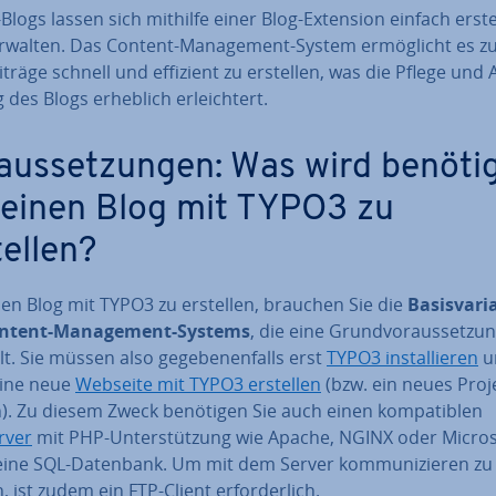
logs lassen sich mithilfe einer Blog-Extension einfach erste
rwalten. Das Content-Ma­nage­ment-System er­mög­licht es 
i­trä­ge schnell und effizient zu erstellen, was die Pflege und Ak
g des Blogs erheblich er­leich­tert.
­aus­set­zun­gen: Was wird benötig
einen Blog mit TYPO3 zu
tellen?
en Blog mit TYPO3 zu erstellen, brauchen Sie die
Ba­sis­va­ri­
ntent-Ma­nage­ment-Systems
, die eine Grund­vor­aus­set­zu
lt. Sie müssen also ge­ge­be­nen­falls erst
TYPO3 in­stal­lie­ren
u
ine neue
Webseite mit TYPO3 erstellen
(bzw. ein neues Proj
). Zu diesem Zweck benötigen Sie auch einen kom­pa­ti­blen
rver
mit PHP-Un­ter­stüt­zung wie Apache, NGINX oder Microso
eine SQL-Datenbank. Um mit dem Server kom­mu­ni­zie­ren zu
 ist zudem ein FTP-Client er­for­der­lich.