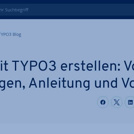
 Such­be­griff
TYPO3 Blog
t TYPO3 erstellen: V
­gen, Anleitung und V
Auf Faceb
Auf T