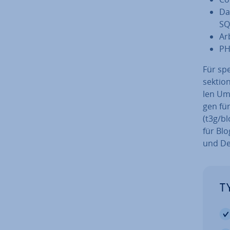
Da
SQ
Ar
PH
Für spe
sek­ti­o
len Umf
gen für
(t3g/bl
für Blo
und De
TY