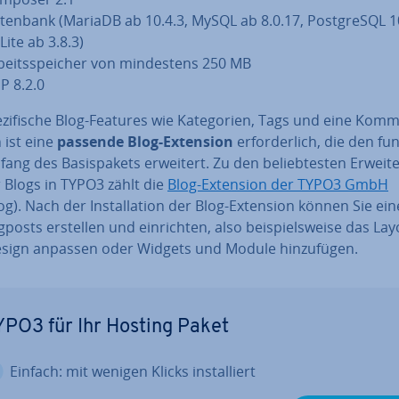
tenbank (MariaDB ab 10.4.3, MySQL ab 8.0.17, Post­greS­QL 1
Lite ab 3.8.3)
­beits­spei­cher von min­des­tens 250 MB
P 8.2.0
­zi­fi­sche Blog-Features wie Ka­te­go­rien, Tags und eine Kom­m
n ist eine
passende Blog-Extension
er­for­der­lich, die den fun
ang des Ba­sis­pa­kets erweitert. Zu den be­lieb­tes­ten Er­wei­te
 Blogs in TYPO3 zählt die
Blog-Extension der TYPO3 GmbH
og). Nach der In­stal­la­ti­on der Blog-Extension können Sie ein
gposts erstellen und ein­rich­ten, also bei­spiels­wei­se das La
sign anpassen oder Widgets und Module hin­zu­fü­gen.
PO3 für Ihr Hosting Paket
Einfach: mit wenigen Klicks in­stal­liert