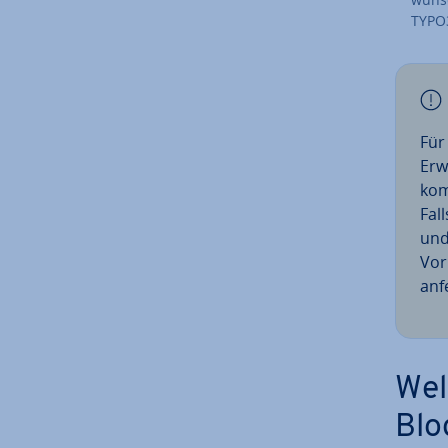
TYPO
Für 
Er­
kom­
Fal
und
Vor
an­f
Wel
Blo