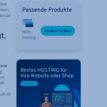
llen
zudem,
Passende Produkte
­tua­li­
Zu den Tarifen
Web­
t,
hos­ting
an­te
ng
nd
ekt
ft IIS