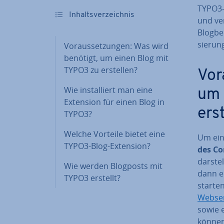
TYPO3-B
In­halts­ver­zeich­nis
und ve
Blog­be
sie­run
Vor­aus­set­zun­gen: Was wird
benötigt, um einen Blog mit
TYPO3 zu erstellen?
Vor
Wie in­stal­liert man eine
um 
Extension für einen Blog in
ers
TYPO3?
Welche Vorteile bietet eine
Um ein
TYPO3-Blog-Extension?
des Co
darstel
Wie werden Blogposts mit
dann e
TYPO3 erstellt?
starten
Webse
sowie 
können,