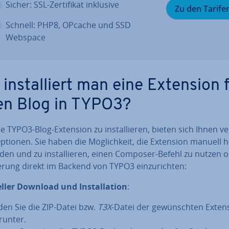
Sicher: SSL-Zer­ti­fi­kat inklusive
Zu den Tarife
Schnell: PHP8, OPcache und SSD
Webspace
 in­stal­liert man eine Extension 
en Blog in TYPO3?
 TYPO3-Blog-Extension zu in­stal­lie­ren, bieten sich Ihnen ver
ptionen. Sie haben die Mög­lich­keit, die Extension manuell h
la­den und zu in­stal­lie­ren, einen Composer-Befehl zu nutzen 
te­rung direkt im Backend von TYPO3 ein­zu­rich­ten:
ler Download und In­stal­la­ti­on
:
den Sie die ZIP-Datei bzw.
T3X
-Datei der ge­wünsch­ten Exten
runter.