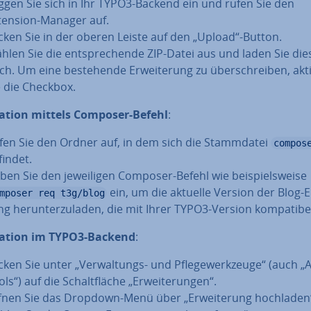
ggen Sie sich in Ihr TYPO3-Backend ein und rufen Sie den
tension-Manager auf.
icken Sie in der oberen Leiste auf den „Upload“-Button.
hlen Sie die ent­spre­chen­de ZIP-Datei aus und laden Sie die
h. Um eine be­stehen­de Er­wei­te­rung zu über­schrei­ben, ak­ti­
e die Checkbox.
­la­ti­on mittels Composer-Befehl
:
fen Sie den Ordner auf, in dem sich die Stamm­da­tei
compos
findet.
ben Sie den je­wei­li­gen Composer-Befehl wie bei­spiels­wei­se
ein, um die aktuelle Version der Blog-Er
mposer req t3g/blog
g her­un­ter­zu­la­den, die mit Ihrer TYPO3-Version kom­pa­ti­bel
­la­ti­on im TYPO3-Backend
:
icken Sie unter „Ver­wal­tungs- und Pfle­ge­werk­zeu­ge“ (auch 
ls“) auf die Schalt­flä­che „Er­wei­te­run­gen“.
fnen Sie das Dropdown-Menü über „Er­wei­te­rung hochladen