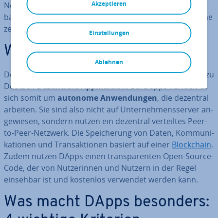
Akzeptieren
Netzwerk. Für die Ent­wick­lung eines Block­chain-
basierten, de­zen­tra­len Web3-Internets sollen Dapps eine
zentrale Rolle spielen.
Einstellungen
Was sind DApps?
Ablehnen
Der Begriff DApp steht für „De­cen­tra­li­sed Ap­pli­ca­ti­on“, zu
Deutsch
De­zen­tra­le Ap­pli­ka­ti­on
. Bei Dapps handelt es
sich somit um
autonome An­wen­dun­gen
, die dezentral
arbeiten. Sie sind also nicht auf Un­ter­neh­mens­ser­ver an­
ge­wie­sen, sondern nutzen ein dezentral ver­teil­tes Peer-
to-Peer-Netzwerk. Die Spei­che­rung von Daten, Kom­mu­ni­
ka­tio­nen und Trans­ak­tio­nen basiert auf einer
Block­chain
.
Zudem nutzen DApps einen trans­pa­ren­ten Open-Source-
Code, der von Nut­ze­rin­nen und Nutzern in der Regel
einsehbar ist und kostenlos verwendet werden kann.
Was macht DApps besonders: