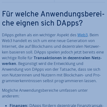
Für welche An­wen­dungs­be­rei­
che eignen sich DApps?
DApps gelten als ein wichtiger Aspekt des
Web3
. Beim
Web3 handelt es sich um eine neue Ge­ne­ra­ti­on von
Internet, die auf Block­chains und de­zen­tra­len Netz­wer­
ken basieren soll. DApps spielen jedoch jetzt bereits eine
wichtige Rolle für
Trans­ak­tio­nen in de­zen­tra­len Netz­
wer­ken
. Be­güns­tigt wird die Ent­wick­lung und
Anwendung von DApps von der Tatsache, dass sie sich
von Nut­ze­rin­nen und Nutzern mit Block­chain- und Pro­
gram­mier­kennt­nis­sen selbst pro­gram­mie­ren lassen.
Mögliche An­wen­dungs­be­rei­che umfassen unter
anderem:
Finanzen:
DApps fördern de­zen­tra­le Fi­nanz­trans­ak­