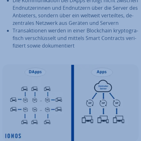
Die Kom­mu­ni­ka­ti­on bei DApps erfolgt nicht zwischen
End­nut­ze­rin­nen und End­nut­zern über die Server des
Anbieters, sondern über ein weltweit ver­teil­tes, de­
zen­tra­les Netzwerk aus Geräten und Servern
Trans­ak­tio­nen werden in einer Block­chain kryp­to­gra­
fisch ver­schlüs­selt und mittels Smart Contracts ve­ri­
fi­ziert sowie do­ku­men­tiert