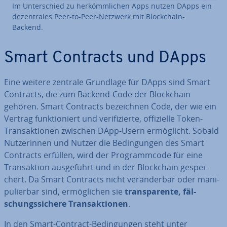
Im Un­ter­schied zu her­kömm­li­chen Apps nutzen DApps ein
de­zen­tra­les Peer-to-Peer-Netzwerk mit Block­chain-
Backend.
Smart Contracts und DApps
Eine weitere zentrale Grundlage für DApps sind Smart
Contracts, die zum Backend-Code der Block­chain
gehören. Smart Contracts be­zeich­nen Code, der wie ein
Vertrag funk­tio­niert und ve­ri­fi­zier­te, of­fi­zi­el­le Token-
Trans­ak­tio­nen zwischen DApp-Usern er­mög­licht. Sobald
Nut­ze­rin­nen und Nutzer die Be­din­gun­gen des Smart
Contracts erfüllen, wird der Pro­gramm­code für eine
Trans­ak­ti­on aus­ge­führt und in der Block­chain ge­spei­
chert. Da Smart Contracts nicht ver­än­der­bar oder ma­ni­
pu­lier­bar sind, er­mög­li­chen sie
trans­pa­ren­te, fäl­
schungs­si­che­re Trans­ak­tio­nen
.
In den Smart-Contract-Be­din­gun­gen steht unter