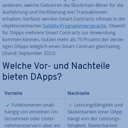
anderem, welche Gebühren die Block­chain-Miner für die
Aus­füh­rung und Ve­ri­fi­zie­rung von Trans­ak­tio­nen
erhalten. Verfasst werden Smart Contracts oftmals in der
ob­jekt­ori­en­tier­ten
Solidity-Pro­gram­mier­spra­che
. Obwohl
für DApps mehrere Smart Contracts zur Anwendung
kommen können, nutzen mehr als 75 Prozent der der­zei­
ti­gen DApps lediglich einen Smart Contract gleich­zei­tig.
(Stand: September 2022)
Welche Vor- und Nachteile
bieten DApps?
Vorteile
Nachteile
✓
✗
Funk­tio­nie­ren un­ab­
Leis­tungs­fä­hig­keit und
hän­gig von einzelnen Un­
Ska­lier­bar­keit einer DApp
ter­neh­men oder Un­ter­
hängt von der Leis­tungs­
neh­mens­ser­vern über ein
fä­hig­keit, Ska­lier­bar­keit