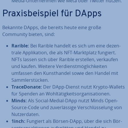
Media-Un­ter­neh­men wie Meta oder Twitter nutzen.
Pra­xis­bei­spiel für DApps
Bekannte DApps, die bereits heute eine große
Community bieten, sind:
Rarible:
Bei Rarible handelt es sich um eine de­zen­
tra­le Ap­pli­ka­ti­on, die als NFT-Markt­platz fungiert.
NFTs lassen sich über Rarible erstellen, verkaufen
und kaufen. Weitere Ver­dienst­mög­lich­kei­ten
umfassen den Kunst­han­del sowie den Handel mit
Samm­ler­stü­cken.
Tra­ce­Do­na­te:
Der DApp-Dienst nutzt Krypto-Wallets
für Spenden an Wohl­tä­tig­keits­or­ga­ni­sa­tio­nen.
Minds:
Als Social-Medial-DApp nutzt Minds Open-
Source-Code und zu­ver­läs­si­ge Ver­schlüs­se­lung von
Nut­zer­da­ten.
1inch:
Fungiert als Börsen-DApp, über die sich Bör­