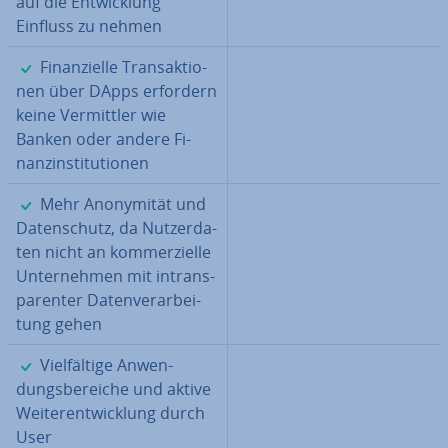
auf die Ent­wick­lung
Einfluss zu nehmen
✓
Fi­nan­zi­el­le Trans­ak­tio­
nen über DApps erfordern
keine Ver­mitt­ler wie
Banken oder andere Fi­
nanz­in­sti­tu­tio­nen
✓
Mehr An­ony­mi­tät und
Da­ten­schutz, da Nut­zer­da­
ten nicht an kom­mer­zi­el­le
Un­ter­neh­men mit in­trans­
pa­ren­ter Da­ten­ver­ar­bei­
tung gehen
✓
Viel­fäl­ti­ge An­wen­
dungs­be­rei­che und aktive
Wei­ter­ent­wick­lung durch
User