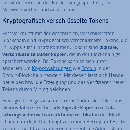
somit dezentral in der Block­chain ge­spei­chert, im
Netzwerk verteilt und aus­führ­bar.
Kryp­to­gra­fisch ver­schlüs­sel­te Tokens
Fest verknüpft mit der de­zen­tra­len, ver­schlüs­sel­ten
Block­chain sind kryp­to­gra­fisch ver­schlüs­sel­te Tokens, die
in DApps zum Einsatz kommen. Tokens sind
digitale,
ver­schlüs­sel­te Da­ten­ko­pien
, die in der Block­chain ge­
spei­chert werden. Bei Tokens kann es sich unter
anderem um
Kry­po­t­wäh­run­gen
wie
Bitcoin
in der
Bitcoin-Block­chain handeln. Mit diesen lässt sich Handel
betreiben bzw. die Erzeugung und das Ve­ri­fi­zie­ren neuer
Tokens durch Mining belohnen.
Erzeugte oder ge­tausch­te Tokens finden sich mit Trans­
ak­ti­ons­da­ten versehen
als digitale Kopie bzw. fäl­
schungs­si­che­res Trans­ak­ti­ons­zer­ti­fi­kat
in der Block­
chain hin­ter­legt. Das beugt zum einen Betrug und Hacks
vor und macht zum anderen eine zentrale Ad­mi­nis­tra­ti­