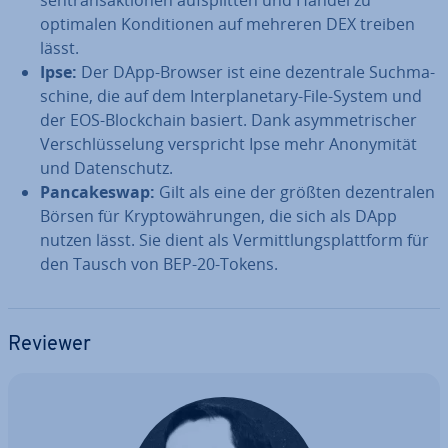
sen­trans­ak­tio­nen auf­split­ten und Handel zu
optimalen Kon­di­tio­nen auf mehreren DEX treiben
lässt.
Ipse:
Der DApp-Browser ist eine de­zen­tra­le Such­ma­
schi­ne, die auf dem In­ter­pla­ne­ta­ry-File-System und
der EOS-Block­chain basiert. Dank asym­me­tri­scher
Ver­schlüs­se­lung ver­spricht Ipse mehr An­ony­mi­tät
und Da­ten­schutz.
Pan­ca­kes­wap:
Gilt als eine der größten de­zen­tra­len
Börsen für Kryp­to­wäh­run­gen, die sich als DApp
nutzen lässt. Sie dient als Ver­mitt­lungs­platt­form für
den Tausch von BEP-20-Tokens.
Reviewer