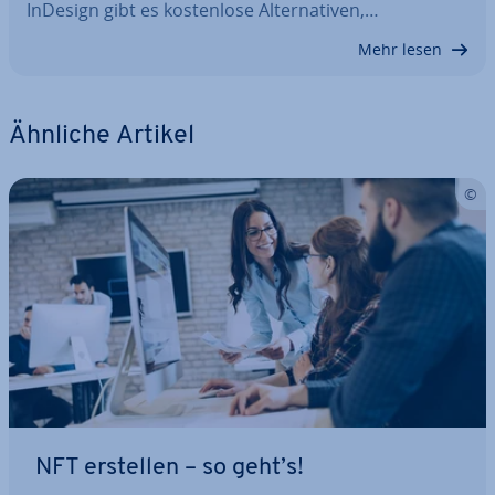
InDesign gibt es kos­ten­lo­se Al­ter­na­ti­ven,…
Mehr lesen
Ähnliche Artikel
NFT erstellen – so geht’s!