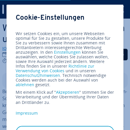
Digital Guide
Cookie-Einstellungen
Zum Haupt­in­halt springen
Was ist eine DApp? De­fi­ni­ti­on
Wir setzen Cookies ein, um unsere Webseiten
und Funk­ti­ons­wei­se erklärt
optimal für Sie zu gestalten, unsere Produkte für
Sie zu verbessern sowie Ihnen zusammen mit
Drittanbietern interessengerechte Werbung
IONOS Redaktion
anzuzeigen. In den
Einstellungen
können Sie
Auf Facebook teilen
Auf Twitter teilen
Auf LinkedIn tei
28.10.2022
auswählen, welche Cookies Sie zulassen wollen,
7 mins
sowie Ihre Auswahl jederzeit ändern. Weitere
Infos finden Sie in unserer
Richtlinie zur
Verwendung von Cookies
und in unseren
Datenschutzhinweisen
. Technisch notwendige
Cookies werden auch bei der Auswahl von
In­halts­ver­zeich­nis
ablehnen
gesetzt.
Bei einer DApp handelt es sich um de­zen­tra­li­sier­te Open-
Mit einem Klick auf "
Akzeptieren
" stimmen Sie der
Verarbeitung und der Übermittlung Ihrer Daten
Source-An­wen­dun­gen, die auf Block­chain basieren und
an Drittländer zu.
kryp­to­gra­fi­sche Token für Trans­ak­tio­nen verwenden. Im
Gegensatz zu pro­prie­tä­ren Apps, die einem Un­ter­neh­
Impressum
men gehören und über zentrale Server verwaltet
werden, nutzen DApps ein aus­fall­si­che­res Peer-to-Peer-