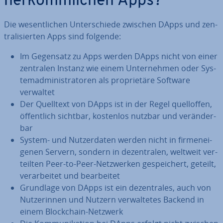
her­kömm­li­chen Apps?
Die we­sent­li­chen Un­ter­schie­de zwischen DApps und zen­
tra­li­sier­ten Apps sind folgende:
Im Gegensatz zu Apps werden DApps nicht von einer
zentralen Instanz wie einem Un­ter­neh­men oder Sys­
tem­ad­mi­nis­tra­to­ren als pro­prie­tä­re Software
verwaltet
Der Quelltext von DApps ist in der Regel quell­of­fen,
öf­fent­lich sichtbar, kostenlos nutzbar und ver­än­der­
bar
System- und Nut­zer­da­ten werden nicht in fir­men­ei­
ge­nen Servern, sondern in de­zen­tra­len, weltweit ver­
teil­ten Peer-to-Peer-Netz­wer­ken ge­spei­chert, geteilt,
ver­ar­bei­tet und be­ar­bei­tet
Grundlage von DApps ist ein de­zen­tra­les, auch von
Nut­ze­rin­nen und Nutzern ver­wal­te­tes Backend in
einem Block­chain-Netzwerk