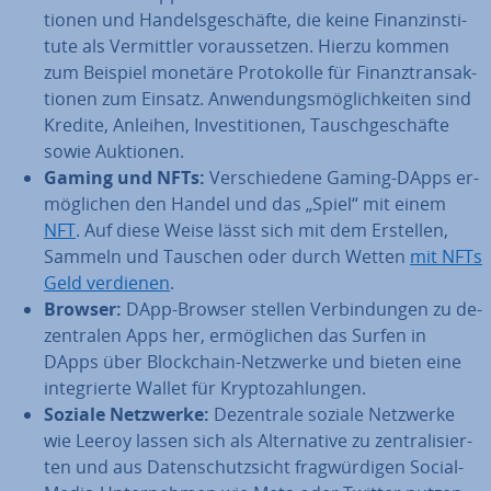
tio­nen und Han­dels­ge­schäf­te, die keine Fi­nanz­in­sti­
tu­te als Ver­mitt­ler vor­aus­set­zen. Hierzu kommen
zum Beispiel monetäre Pro­to­kol­le für Fi­nanz­trans­ak­
tio­nen zum Einsatz. An­wen­dungs­mög­lich­kei­ten sind
Kredite, Anleihen, In­ves­ti­tio­nen, Tausch­ge­schäf­te
sowie Auktionen.
Gaming und NFTs:
Ver­schie­de­ne Gaming-DApps er­
mög­li­chen den Handel und das „Spiel“ mit einem
NFT
. Auf diese Weise lässt sich mit dem Erstellen,
Sammeln und Tauschen oder durch Wetten
mit NFTs
Geld verdienen
.
Browser:
DApp-Browser stellen Ver­bin­dun­gen zu de­
zen­tra­len Apps her, er­mög­li­chen das Surfen in
DApps über Block­chain-Netzwerke und bieten eine
in­te­grier­te Wallet für Kryp­to­zah­lun­gen.
Soziale Netzwerke:
De­zen­tra­le soziale Netzwerke
wie Leeroy lassen sich als Al­ter­na­ti­ve zu zen­tra­li­sier­
ten und aus Da­ten­schutz­sicht frag­wür­di­gen Social-