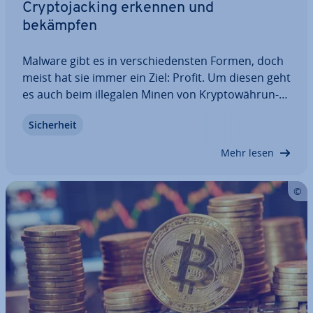
Cryp­to­jack­ing erkennen und
bekämpfen
Malware gibt es in ver­schie­dens­ten Formen, doch
meist hat sie immer ein Ziel: Profit. Um diesen geht
es auch beim illegalen Minen von Kryp­to­wäh­run­
gen, bekannt als Cryp­to­jack­ing. Beim Cryp­to­jack­ing
Si­cher­heit
werden in­fi­zier­te Geräte zweck­ent­frem­det, um
heimlich Kryp­to­wäh­run­gen zu schürfen –…
Mehr lesen