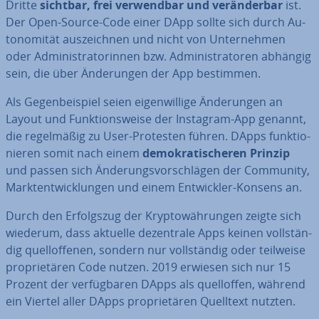
Dritte
sichtbar, frei ver­wend­bar und ver­än­der­bar
ist.
Der Open-Source-Code einer DApp sollte sich durch Au­
to­no­mi­tät aus­zeich­nen und nicht von Un­ter­neh­men
oder Ad­mi­nis­tra­to­rin­nen bzw. Ad­mi­nis­tra­to­ren abhängig
sein, die über Än­de­run­gen der App bestimmen.
Als Ge­gen­bei­spiel seien ei­gen­wil­li­ge Än­de­run­gen an
Layout und Funk­ti­ons­wei­se der Instagram-App genannt,
die re­gel­mä­ßig zu User-Protesten führen. DApps funk­tio­
nie­ren somit nach einem
de­mo­kra­ti­sche­ren Prinzip
und passen sich Än­de­rungs­vor­schlä­gen der Community,
Markt­ent­wick­lun­gen und einem Ent­wick­ler-Konsens an.
Durch den Er­folgs­zug der Kryp­to­wäh­run­gen zeigte sich
wiederum, dass aktuelle de­zen­tra­le Apps keinen voll­stän­
dig quell­of­fe­nen, sondern nur voll­stän­dig oder teilweise
pro­prie­tä­ren Code nutzen. 2019 erwiesen sich nur 15
Prozent der ver­füg­ba­ren DApps als quell­of­fen, während
ein Viertel aller DApps pro­prie­tä­ren Quelltext nutzten.