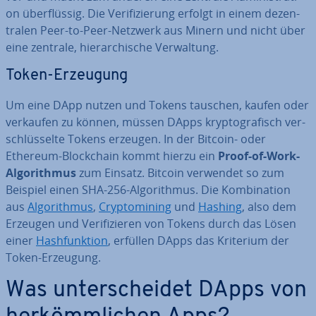
on über­flüs­sig. Die Ve­ri­fi­zie­rung erfolgt in einem de­zen­
tra­len Peer-to-Peer-Netzwerk aus Minern und nicht über
eine zentrale, hier­ar­chi­sche Ver­wal­tung.
Token-Erzeugung
Um eine DApp nutzen und Tokens tauschen, kaufen oder
verkaufen zu können, müssen DApps kryp­to­gra­fisch ver­
schlüs­sel­te Tokens erzeugen. In der Bitcoin- oder
Ethereum-Block­chain kommt hierzu ein
Proof-of-Work-
Al­go­rith­mus
zum Einsatz. Bitcoin verwendet so zum
Beispiel einen SHA-256-Al­go­rith­mus. Die Kom­bi­na­ti­on
aus
Al­go­rith­mus
,
Cryp­to­mi­ning
und
Hashing
, also dem
Erzeugen und Ve­ri­fi­zie­ren von Tokens durch das Lösen
einer
Hash­funk­ti­on
, erfüllen DApps das Kriterium der
Token-Erzeugung.
Was un­ter­schei­det DApps von