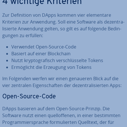
4 wichtige Kriterien
Zur De­fi­ni­ti­on von DApps kommen vier ele­men­ta­re
Kriterien zur Anwendung. Soll eine Software als de­zen­tra­
li­sier­te Anwendung gelten, so gilt es auf folgende Be­din­
gun­gen zu erfüllen:
Verwendet Open-Source-Code
Basiert auf einer Block­chain
Nutzt kryp­to­gra­fisch ver­schlüs­sel­te Tokens
Er­mög­licht die Erzeugung von Tokens
Im Folgenden werfen wir einen genaueren Blick auf die
vier zentralen Ei­gen­schaf­ten der de­zen­tra­li­sier­ten Apps:
Open-Source-Code
DApps basieren auf dem Open-Source-Prinzip. Die
Software nutzt einen quell­of­fe­nen, in einer be­stimm­ten
Pro­gram­mier­spra­che for­mu­lier­ten Quelltext, der für