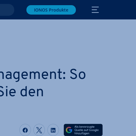
IONOS Produkte
­nage­ment: So
Sie den
Auf Facebook teilen
Auf Twitter teilen
Auf LinkedIn teilen