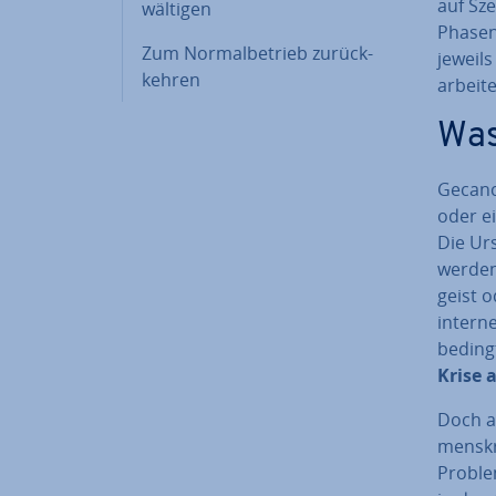
auf Sze
wäl­ti­gen
Phasen
Zum Nor­mal­be­trieb zu­rück­
jeweil
keh­ren
ar­bei­t
Was 
Ge­can­c
oder ei
Die Ur
werden 
geist o
interne
beding
Krise 
Doch ab
mens­k
Problem