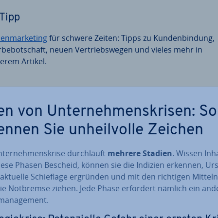
Tipp
sen­mar­ke­ting
für schwere Zeiten: Tipps zu Kun­den­bin­dung,
­be­bot­schaft, neuen Ver­triebs­we­gen und vieles mehr in
erem Artikel.
en von Un­ter­neh­mens­kri­sen: So
ennen Sie un­heil­vol­le Zeichen
­ter­neh­mens­kri­se durch­läuft
mehrere Stadien
. Wissen Inh
iese Phasen Bescheid, können sie die Indizien erkennen, U
 aktuelle Schief­la­ge ergründen und mit den richtigen Mitteln
 die Notbremse ziehen. Jede Phase erfordert nämlich ein and
­ma­nage­ment.