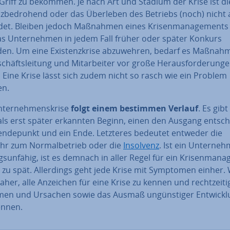
 Griff zu bekommen. Je nach Art und Stadium der Krise ist di
nz­be­dro­hend oder das Überleben des Betriebs (noch) nicht 
det. Bleiben jedoch Maßnahmen eines Kri­sen­ma­nage­ments
as Un­ter­neh­men in jedem Fall früher oder später Konkurs
n. Um eine Exis­tenz­kri­se ab­zu­weh­ren, bedarf es Maßnah
schäfts­lei­tung und Mit­ar­bei­ter vor große Her­aus­for­de­run­g
. Eine Krise lässt sich zudem nicht so rasch wie ein Problem
en.
­ter­neh­mens­kri­se
folgt einem bestimmen Verlauf
. Es gib
als erst später erkannten Beginn, einen den Ausgang ent­sch
n­de­punkt und ein Ende. Letzteres bedeutet entweder die
hr zum Nor­mal­be­trieb oder die
Insolvenz
. Ist ein Un­ter­neh
gs­un­fä­hig, ist es demnach in aller Regel für ein Kri­sen­ma­n
 zu spät. Al­ler­dings geht jede Krise mit Symptomen einher. 
daher, alle Anzeichen für eine Krise zu kennen und recht­zei­t
men und Ursachen sowie das Ausmaß un­güns­ti­ger Ent­wick­l
ennen.