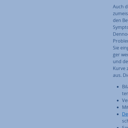
Auch d
zumeist
den Be­
Symptom
Dennoch
Problem
Sie ein
ger we
und de
Kurve 
aus. Di
Bi
ten
Ve
Mit
De­
sch
Ser