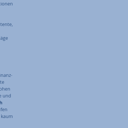
­tio­nen
atente,
räge
i­nanz­
kte
rohen
te und
ch
ufen
n kaum