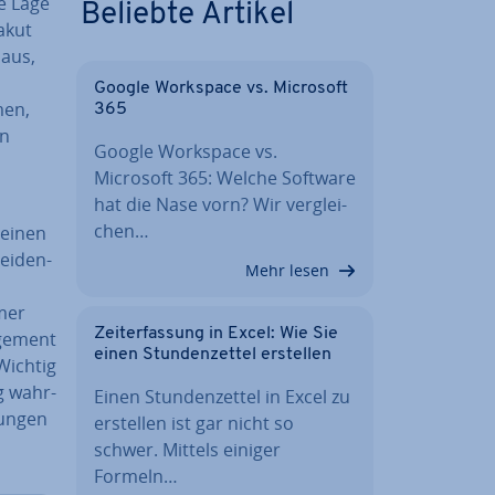
e Lage
Beliebte Artikel
akut
 aus,
Google Workspace vs. Microsoft
men,
365
en
Google Workspace vs.
Microsoft 365: Welche Software
hat die Nase vorn? Wir ver­glei­
chen…
t einen
ei­den­
Mehr lesen
­mer
Zeit­er­fas­sung in Excel: Wie Sie
age­ment
einen Stun­den­zet­tel erstellen
Wichtig
ig wahr­
Einen Stun­den­zet­tel in Excel zu
un­gen
erstellen ist gar nicht so
schwer. Mittels einiger
Formeln…