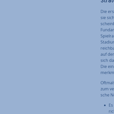
Stra­t
Die ers
sie sic
scheinb
Fundam
Spielra
Stadium
reich­b
auf d
sich da
Die ein
merk­m
Oftmals
zum ver
sche N
Es 
ric