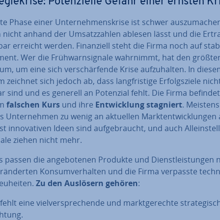
e­gie­kri­se: Po­ten­zi­el­le Gefahr einer ernsten Kr
te Phase einer Un­ter­neh­mens­kri­se ist schwer aus­zu­ma­che
h nicht anhand der Um­satz­zah­len ablesen lässt und die Er­trag
ar erreicht werden. Fi­nan­zi­ell steht die Firma noch auf sta
ent. Wer die Früh­warn­si­gna­le wahrnimmt, hat den größte
um, um eine sich ver­schär­fen­de Krise auf­zu­hal­ten. In dies
 zeichnet sich jedoch ab, dass lang­fris­ti­ge Er­folgs­zie­le nich
ar sind und es generell an Potenzial fehlt. Die Firma befindet
em
falschen Kurs
und ihre
Ent­wick­lung stagniert
. Meistens
s Un­ter­neh­men zu wenig an aktuellen Markt­ent­wick­lun­gen 
st in­no­va­ti­ven Ideen sind auf­ge­braucht, und auch Al­lein­stel
a­le ziehen nicht mehr.
 passen die an­ge­bo­te­nen Produkte und Dienst­leis­tun­gen 
­än­der­ten Kon­sum­ver­hal­ten und die Firma verpasste tech­no
euheiten.
Zu den Auslösern gehören
:
fehlt eine viel­ver­spre­chen­de und markt­ge­rech­te stra­te­gi­s
h­tung.