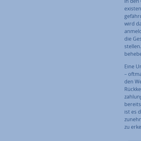
in den
exis­te
gefähr
wird d
anmelde
die Ge­
stellen
beheb
Eine Un
– oftm
den We
Rückke
zah­lun
bereits
ist es 
zu­neh­
zu erk