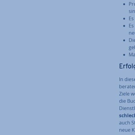
Pro
sin
Es 
Es
ne
Di
ge
Mar
Erfolg
In dies
be­ra­t
Ziele 
die Bu
Dienst­
schle
auch S
neue 