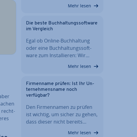
Mehr lesen
Die beste Buch­hal­tungs­soft­ware
im Vergleich
Egal ob Online-Buch­hal­tung
oder eine Buch­hal­tungs­soft­
ware zum In­stal­lie­ren: Wir…
Mehr lesen
Fir­men­na­me prüfen: Ist Ihr Un­
ter­neh­mens­na­me noch
aber
verfügbar?
rsachen
Den Fir­men­na­men zu prüfen
 recht­
ist wichtig, um sicher zu gehen,
eres
dass dieser nicht bereits…
Mehr lesen