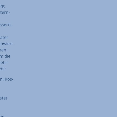
eht
­tern­
s­sern.
d
päter
hwie­ri­
hmen
m die
ehr
ent:
n, Kos­
s­tet
sen