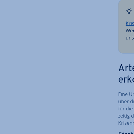
Kri­
Wer
uns
Art
erk
Eine Un
über d
für die
zei­tig
Kri­sen