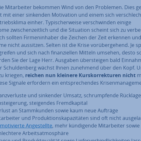
ie Mit­ar­bei­ter bekommen Wind von den Problemen. Dies g
 mit einer sinkenden Mo­ti­va­ti­on und einem sich ver­schlech
triebs­kli­ma einher. Ty­pi­scher­wei­se ver­schwin­den einige
e zwi­schen­zeit­lich und die Situation scheint sich zu ver­be
 sollten Fir­men­in­ha­ber die Zeichen der Zeit erkennen un
e nicht aussitzen. Selten ist die Krise vor­über­ge­hend. Je s
­grei­fen und sich nach fi­nan­zi­el­len Mitteln umsehen, desto sc
rden Sie der Lage Herr. Ausgaben über­stei­gen bald Einna
r Schul­den­berg wächst Ihnen zunehmend über den Kopf. U
zu kriegen,
reichen nun kleinere Kurs­kor­rek­tu­ren nicht
m
ese Signale erfordern ein ent­spre­chen­des Kri­sen­ma­nage­m
­lanz­ver­lus­te und sinkender Umsatz, schrump­fen­de Rücklage
­stei­ge­rung, stei­gen­des Fremd­ka­pi­tal
rlust an Stamm­kun­den sowie kaum neue Aufträge
­ar­bei­ter und Pro­duk­ti­ons­ka­pa­zi­tä­ten sind oft nicht aus­ge­la
mo­ti­vier­te An­ge­stell­te
, mehr kün­di­gen­de Mit­ar­bei­ter sowie
lech­te­re Ar­beits­at­mo­sphä­re
vice und Pro­dukt­qua­li­tät sowie Lie­fer­ver­bind­lich­kei­ten las