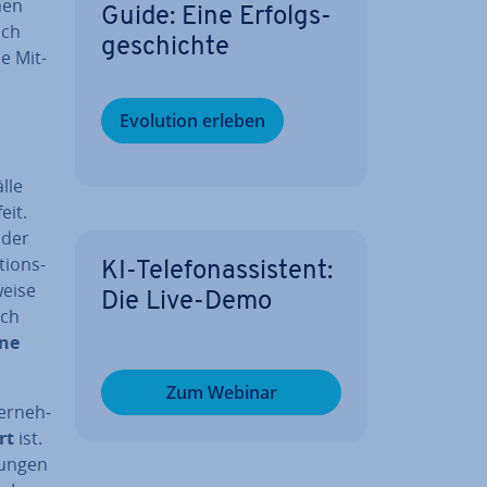
hen
Guide: Eine Er­folgs­
ich
ge­schich­te
e Mit­
Evolution erleben
l­le
eit.
oder
i­ons­
KI-Te­le­fon­as­sis­tent:
ei­se
Die Live-Demo
sch
ine
Zum Webinar
er­neh­
rt
ist.
run­gen