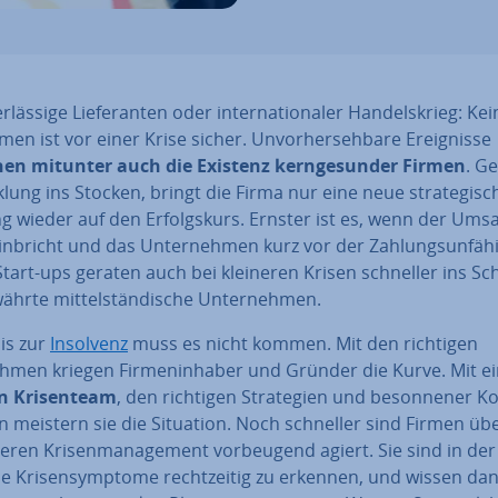
r­läs­si­ge Lie­fe­ran­ten oder in­ter­na­tio­na­ler Han­dels­krieg: Ke
­men ist vor einer Krise sicher. Un­vor­her­seh­ba­re Er­eig­nis­se
en mitunter auch die Existenz kern­ge­sun­der Firmen
. Ge
k­lung ins Stocken, bringt die Firma nur eine neue stra­te­gi­s
ng wieder auf den Er­folgs­kurs. Ernster ist es, wenn der Ums
inbricht und das Un­ter­neh­men kurz vor der Zah­lungs­un­fä­hi
Start-ups geraten auch bei kleineren Krisen schneller ins Schl
ährte mit­tel­stän­di­sche Un­ter­neh­men.
is zur
Insolvenz
muss es nicht kommen. Mit den richtigen
men kriegen Fir­men­in­ha­ber und Gründer die Kurve. Mit 
n Kri­sen­team
, den richtigen Stra­te­gien und be­son­ne­ner 
i­on meistern sie die Situation. Noch schneller sind Firmen üb
eren Kri­sen­ma­nage­ment vor­beu­gend agiert. Sie sind in der
e Kri­sen­sym­pto­me recht­zei­tig zu erkennen, und wissen da