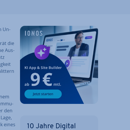
in Un­
rät die
che Aus­
atz
g­keit
it­tern
einem
Kom­mu­
er den
 Lage,
nk eines
10 Jahre Digital