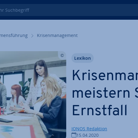
 Such­be­griff
­mens­füh­rung
Kri­sen­ma­nage­ment
Lexikon
Kri­sen­ma
meistern 
Ernstfall
IONOS Redaktion
15.04.2020