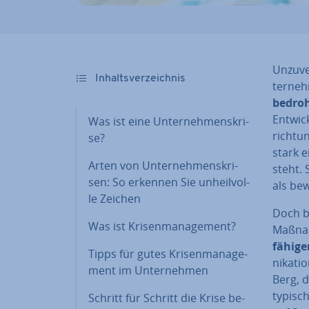
Un­zu­ve
In­halts­ver­zeich­nis
ter­neh
bedroh
Ent­wic
Was ist eine Un­ter­neh­mens­kri­
rich­tu
se?
stark e
Arten von Un­ter­neh­mens­kri­
steht. 
sen: So erkennen Sie un­heil­vol­
als bew
le Zeichen
Doch b
Was ist Kri­sen­ma­nage­ment?
Maßnah
fähige
Tipps für gutes Kri­sen­ma­nage­
ni­ka­t
ment im Un­ter­neh­men
Berg, d
typisch
Schritt für Schritt die Krise be­