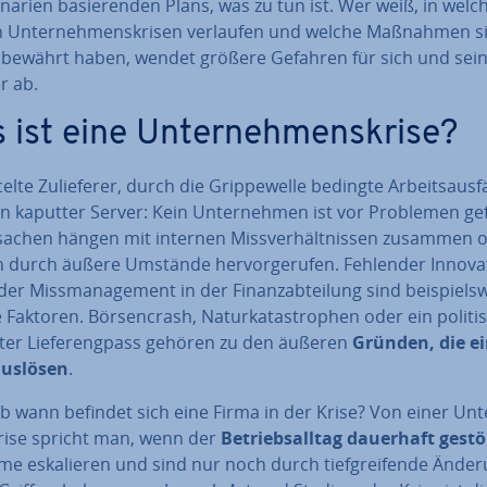
narien ba­sie­ren­den Plans, was zu tun ist. Wer weiß, in welc
 Un­ter­neh­mens­kri­sen verlaufen und welche Maßnahmen s
s bewährt haben, wendet größere Gefahren für sich und sein
er ab.
ist eine Un­ter­neh­mens­kri­se?
el­te Zu­lie­fe­rer, durch die Grip­pe­wel­le bedingte Ar­beits­aus­fä
n kaputter Server: Kein Un­ter­neh­men ist vor Problemen gef
sachen hängen mit internen Miss­ver­hält­nis­sen zusammen 
durch äußere Umstände her­vor­ge­ru­fen. Fehlender In­no­va­t
der Miss­ma­nage­ment in der Fi­nanz­ab­tei­lung sind bei­spiels­w
 Faktoren. Bör­sen­crash, Na­tur­ka­ta­stro­phen oder ein politi
ter Lie­fer­eng­pass gehören zu den äußeren
Gründen, die e
auslösen
.
 wann befindet sich eine Firma in der Krise? Von einer Un­t
ri­se spricht man, wenn der
Be­triebs­all­tag dauerhaft gestö
e es­ka­lie­ren und sind nur noch durch tief­grei­fen­de Än­de­