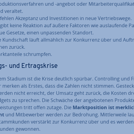
­duk­ti­ons­ver­fah­ren und -angebot oder Mit­ar­bei­ter­qua­li­fi­ka
d veraltet.
fehlen Akzeptanz und In­ves­ti­tio­nen in neue Ver­triebs­we­ge.
 gibt keine Reaktion auf äußere Faktoren wie aus­lau­fen­de P
ue Gesetze, einen un­pas­sen­den Standort.
e Kund­schaft läuft all­mäh­lich zur Kon­kur­renz über und Auft
hen zurück.
kt­an­tei­le schrump­fen.
s- und Er­trags­kri­se
em Stadium ist die Krise deutlich spürbar. Con­trol­ling und F
er merken als Erstes, dass die Zahlen nicht stimmen. Gestec
werden nicht erreicht, der Umsatz geht zurück, die Kosten d
dgets zu sprechen. Die Schwäche der an­ge­bo­te­nen Produk
leis­tun­gen tritt offen zutage. Die
Markt­po­si­ti­on ist merkli
cht
und Mit­be­wer­ber werden zur Bedrohung. Mitt­ler­wei­le la
tamm­kun­den verstärkt zur Kon­kur­renz über und es werde
Kunden gewonnen.