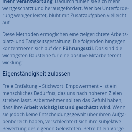
mehr Ver­ant­wor­tung
. Dadurch fühlen sie sich mehr
wert­ge­schätzt und her­aus­ge­for­dert. Wer bei Un­ter­for­de­
rung weniger leistet, blüht mit Zu­satz­auf­ga­ben viel­leicht
auf.
Diese Methoden er­mög­li­chen eine ziel­ge­rich­te­te Ar­beits­
platz- und Tä­tig­keits­ge­stal­tung. Die folgenden hingegen
kon­zen­trie­ren sich auf den
Füh­rungs­stil
. Das sind die
wich­tigs­ten Bausteine für eine positive Mit­ar­bei­ter­ent­
wick­lung:
Ei­gen­stän­dig­keit zulassen
Freie Ent­fal­tung – Stichwort: Em­power­ment – ist ein
mensch­li­ches Bedürfnis, das uns nach höheren Zielen
streben lässt. Ar­beit­neh­mer sollten das Gefühl haben,
dass Ihre
Arbeit wichtig ist und geschätzt wird
. Wenn
sie jedoch keine Ent­schei­dungs­ge­walt über ihren Auf­ga­
ben­be­reich haben, ver­schlech­tert sich ihre sub­jek­ti­ve
Bewertung des eigenen Ge­leis­te­ten. Betreibt ein Vor­ge­