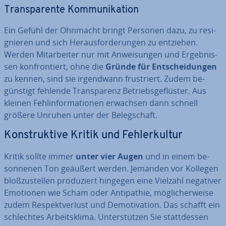
Trans­pa­ren­te Kom­mu­ni­ka­ti­on
Ein Gefühl der Ohnmacht bringt Personen dazu, zu re­si­
gnie­ren und sich Her­aus­for­de­run­gen zu entziehen.
Werden Mit­ar­bei­ter nur mit An­wei­sun­gen und Er­geb­nis­
sen kon­fron­tiert, ohne die
Gründe für Ent­schei­dun­gen
zu kennen, sind sie ir­gend­wann frus­triert. Zudem be­
güns­tigt fehlende Trans­pa­renz Be­triebs­ge­flüs­ter. Aus
kleinen Fehl­in­for­ma­tio­nen erwachsen dann schnell
größere Unruhen unter der Be­leg­schaft.
Kon­struk­ti­ve Kritik und Feh­ler­kul­tur
Kritik sollte immer
unter vier Augen
und in einem be­
son­ne­nen Ton geäußert werden. Jemanden vor Kollegen
bloß­zu­stel­len pro­du­ziert hingegen eine Vielzahl negativer
Emotionen wie Scham oder An­ti­pa­thie, mög­li­cher­wei­se
zudem Re­spekt­ver­lust und De­mo­ti­va­ti­on. Das schafft ein
schlech­tes Ar­beits­kli­ma. Un­ter­stüt­zen Sie statt­des­sen