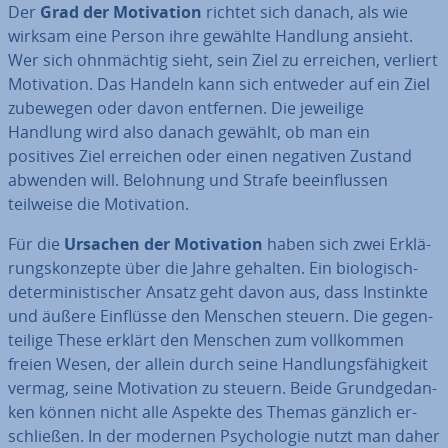
Der
Grad der Mo­ti­va­ti­on
richtet sich danach, als wie
wirksam eine Person ihre gewählte Handlung ansieht.
Wer sich ohn­mäch­tig sieht, sein Ziel zu erreichen, verliert
Mo­ti­va­ti­on. Das
Handeln kann sich entweder auf ein Ziel
zubewegen oder davon entfernen. Die jeweilige
Handlung wird also danach gewählt, ob man ein
positives Ziel erreichen oder einen negativen Zustand
abwenden will. Belohnung und Strafe be­ein­flus­sen
teilweise die Mo­ti­va­ti­on.
Für die
Ursachen der Mo­ti­va­ti­on
haben sich zwei Er­klä­
rungs­kon­zep­te über die Jahre gehalten. Ein bio­lo­gisch-
de­ter­mi­nis­ti­scher Ansatz geht davon aus, dass Instinkte
und äußere Einflüsse den Menschen steuern. Die ge­gen­
tei­li­ge These erklärt den Menschen zum voll­kom­men
freien Wesen, der allein durch seine Hand­lungs­fä­hig­keit
vermag, seine Mo­ti­va­ti­on zu steuern. Beide Grund­ge­dan­
ken können nicht alle Aspekte des Themas gänzlich er­
schlie­ßen. In der modernen Psy­cho­lo­gie nutzt man daher