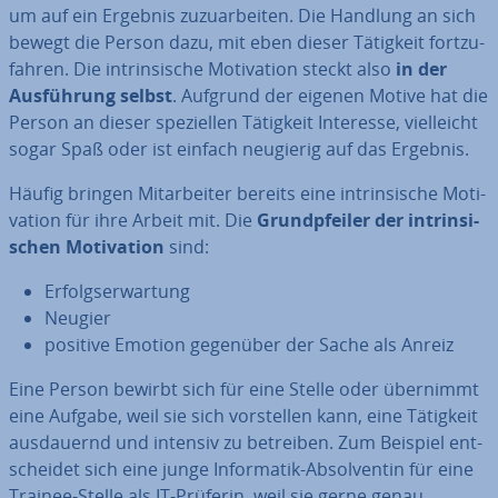
um auf ein Ergebnis zu­zu­ar­bei­ten. Die Handlung an sich
bewegt die Person dazu, mit eben dieser Tätigkeit fort­zu­
fah­ren. Die in­trin­si­sche Mo­ti­va­ti­on steckt also
in der
Aus­füh­rung selbst
. Aufgrund der eigenen Motive hat die
Person an dieser spe­zi­el­len Tätigkeit Interesse, viel­leicht
sogar Spaß oder ist einfach neugierig auf das Ergebnis.
Häufig bringen Mit­ar­bei­ter bereits eine in­trin­si­sche Mo­ti­
va­ti­on für ihre Arbeit mit. Die
Grund­pfei­ler der in­trin­si­
schen Mo­ti­va­ti­on
sind:
Er­folgs­er­war­tung
Neugier
positive Emotion gegenüber der Sache als Anreiz
Eine Person bewirbt sich für eine Stelle oder übernimmt
eine Aufgabe, weil sie sich vor­stel­len kann, eine Tätigkeit
aus­dau­ernd und intensiv zu betreiben. Zum Beispiel ent­
schei­det sich eine junge In­for­ma­tik-Ab­sol­ven­tin für eine
Trainee-Stelle als IT-Prüferin, weil sie gerne genau