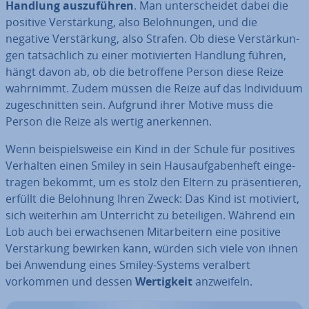
Handlung aus­zu­füh­ren
. Man un­ter­schei­det dabei die
positive Ver­stär­kung, also Be­loh­nun­gen, und die
negative Ver­stär­kung, also Strafen. Ob diese Ver­stär­kun­
gen tat­säch­lich zu einer mo­ti­vier­ten Handlung führen,
hängt davon ab, ob die be­trof­fe­ne Person diese Reize
wahrnimmt. Zudem müssen die Reize auf das In­di­vi­du­um
zu­ge­schnit­ten sein. Aufgrund ihrer Motive muss die
Person die Reize als wertig an­er­ken­nen.
Wenn bei­spiels­wei­se ein Kind in der Schule für positives
Verhalten einen Smiley
in sein Haus­auf­ga­ben­heft ein­ge­
tra­gen bekommt, um es stolz den Eltern zu prä­sen­tie­ren,
erfüllt die Belohnung Ihren Zweck: Das Kind ist motiviert,
sich weiterhin am Un­ter­richt zu be­tei­li­gen. Während ein
Lob auch bei er­wach­se­nen Mit­ar­bei­tern eine positive
Ver­stär­kung bewirken kann, würden sich viele von ihnen
bei Anwendung eines Smiley-Systems veralbert
vorkommen und dessen
Wer­tig­keit
an­zwei­feln.