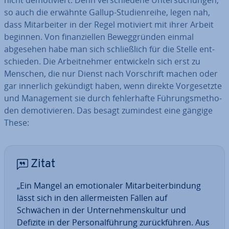
nicht de­mo­ti­viert. Denn ver­schie­de­ne Un­ter­su­chun­gen,
so auch die erwähnte Gallup-Stu­di­en­rei­he, legen nah,
dass Mit­ar­bei­ter in der Regel motiviert mit ihrer Arbeit
beginnen. Von fi­nan­zi­el­len Be­weg­grün­den einmal
abgesehen habe man sich schließ­lich für die Stelle ent­
schie­den. Die Ar­beit­neh­mer ent­wi­ckeln sich erst zu
Menschen, die nur Dienst nach Vor­schrift machen oder
gar innerlich gekündigt haben, wenn direkte Vor­ge­setz­te
und Ma­nage­ment sie durch feh­ler­haf­te Füh­rungs­me­tho­
den de­mo­ti­vie­ren. Das besagt zumindest eine gängige
These:
Zitat
„Ein Mangel an emo­tio­na­ler Mit­ar­bei­ter­bin­dung
lässt sich in den al­ler­meis­ten Fällen auf
Schwächen in der Un­ter­neh­mens­kul­tur und
Defizite in der Per­so­nal­füh­rung zu­rück­füh­ren. Aus