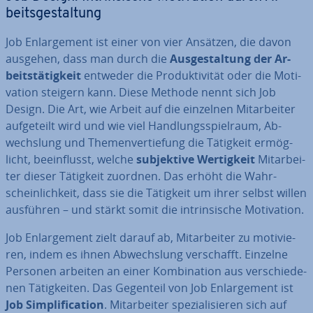
beits­ge­stal­tung
Job En­lar­ge­ment ist einer von vier Ansätzen, die davon
ausgehen, dass man durch die
Aus­ge­stal­tung der Ar­
beits­tä­tig­keit
entweder die Pro­duk­ti­vi­tät oder die Mo­ti­
va­ti­on steigern kann. Diese Methode nennt sich Job
Design. Die Art, wie Arbeit auf die einzelnen Mit­ar­bei­ter
auf­ge­teilt wird und wie viel Hand­lungs­spiel­raum, Ab­
wechs­lung und The­men­ver­tie­fung die Tätigkeit er­mög­
licht, be­ein­flusst, welche
sub­jek­ti­ve Wer­tig­keit
Mit­ar­bei­
ter dieser Tätigkeit zuordnen. Das erhöht die Wahr­
schein­lich­keit, dass sie die Tätigkeit um ihrer selbst willen
ausführen – und stärkt somit die in­trin­si­sche Mo­ti­va­ti­on.
Job En­lar­ge­ment zielt darauf ab, Mit­ar­bei­ter zu mo­ti­vie­
ren, indem es ihnen Ab­wechs­lung ver­schafft. Einzelne
Personen arbeiten an einer Kom­bi­na­ti­on aus ver­schie­de­
nen Tä­tig­kei­ten. Das Gegenteil von Job En­lar­ge­ment ist
Job Sim­pli­fi­ca­ti­on
. Mit­ar­bei­ter spe­zia­li­sie­ren sich auf