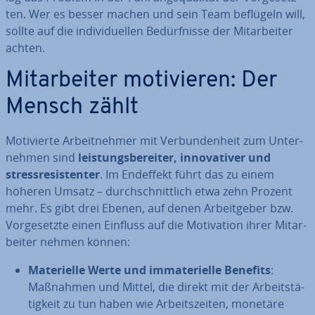
ten. Wer es besser machen und sein Team beflügeln will,
sollte auf die in­di­vi­du­el­len Be­dürf­nis­se der Mit­ar­bei­ter
achten.
Mit­ar­bei­ter mo­ti­vie­ren: Der
Mensch zählt
Mo­ti­vier­te Ar­beit­neh­mer mit Ver­bun­den­heit zum Un­ter­
neh­men sind
leis­tungs­be­rei­ter, in­no­va­ti­ver und
stress­re­sis­ten­ter
. Im Endeffekt führt das zu einem
höheren Umsatz – durch­schnitt­lich etwa zehn Prozent
mehr. Es gibt drei Ebenen, auf denen Ar­beit­ge­ber bzw.
Vor­ge­setz­te einen Einfluss auf die Mo­ti­va­ti­on ihrer Mit­ar­
bei­ter nehmen können:
Ma­te­ri­el­le Werte und im­ma­te­ri­el­le Benefits
:
Maßnahmen und Mittel, die direkt mit der Ar­beits­tä­
tig­keit zu tun haben wie Ar­beits­zei­ten, monetäre