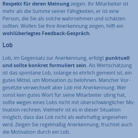
Respekt für deren Meinung
zeigen. Ihr Mit­ar­bei­ter ist
mehr als die Summe seiner Fä­hig­kei­ten, er ist eine
Person, die Sie als solche wahr­neh­men und schätzen
sollten. Wollen Sie Ihre An­er­ken­nung zeigen, hilft ein
wohl­über­leg­tes Feedback-Gespräch
.
Lob
Lob, im Gegensatz zur An­er­ken­nung, erfolgt
punktuell
und sollte konkret for­mu­liert sein
. Als Wert­schät­zung
ist das spontane Lob, solange es ehrlich gemeint ist, ein
gutes Mittel, um Mo­ti­va­ti­on zu belohnen. Mancher Vor­
ge­setz­te ver­wech­selt aber Lob mit An­er­ken­nung. Wer
sonst kein gutes Wort für seine Mit­ar­bei­ter übrig hat,
sollte wegen eines Lobs nicht mit über­schwäng­li­cher Mo­
ti­va­ti­on rechnen. Vielmehr ist es in dieser Situation
möglich, dass das Lob nicht als wahr­haf­tig angesehen
wird. Zeigen Sie re­gel­mä­ßig An­er­ken­nung, fruchtet auch
die Mo­ti­va­ti­on durch ein Lob.