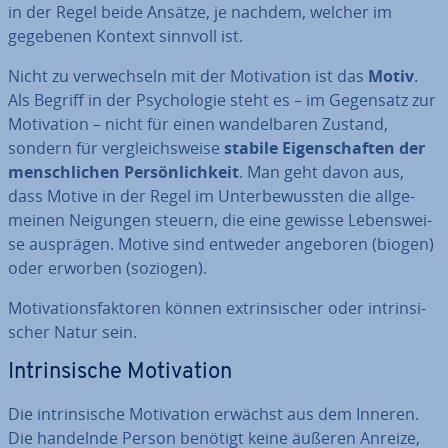
in der Regel beide Ansätze, je nachdem, welcher im
gegebenen Kontext sinnvoll ist.
Nicht zu ver­wech­seln mit der Mo­ti­va­ti­on ist das
Motiv
.
Als Begriff in der Psy­cho­lo­gie steht es – im Gegensatz zur
Mo­ti­va­ti­on – nicht für einen wan­del­ba­ren Zustand,
sondern für ver­gleichs­wei­se
stabile Ei­gen­schaf­ten der
mensch­li­chen Per­sön­lich­keit
. Man geht davon aus,
dass Motive in der Regel im Un­ter­be­wuss­ten die all­ge­
mei­nen Neigungen steuern, die eine gewisse Le­bens­wei­
se ausprägen. Motive sind entweder angeboren (biogen)
oder erworben (soziogen).
Mo­ti­va­ti­ons­fak­to­ren können ex­trin­si­scher oder in­trin­si­
scher Natur sein.
In­trin­si­sche Mo­ti­va­ti­on
Die in­trin­si­sche Mo­ti­va­ti­on erwächst aus dem Inneren.
Die handelnde Person benötigt keine äußeren Anreize,