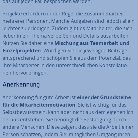
das auf jeden Fall be­spro­chen werden.
Projekte erfordern in der Regel die Zu­sam­men­ar­beit
mehrerer Personen. Manche Aufgaben sind jedoch allein
leichter zu erledigen. Zudem gibt es Mit­ar­bei­ter, die sich
lieber in ein Thema verbeißen und Details aus­ar­bei­ten.
Nutzen Sie daher eine
Mischung aus Team­ar­beit und
Ein­zel­pro­jek­ten
. Würdigen Sie die je­wei­li­gen Beiträge
ent­spre­chend und schöpfen Sie aus dem Potenzial, das
Ihre Mit­ar­bei­ter in den un­ter­schied­li­chen Kon­stel­la­tio­
nen her­vor­brin­gen.
An­er­ken­nung
An­er­ken­nung für gute Arbeit ist
einer der Grund­stei­ne
für die Mit­ar­bei­ter­mo­ti­va­ti­on
. Sie ist wichtig für das
Selbst­be­wusst­sein, kann aber nicht aus dem eigenen Ich
heraus entstehen. Sie benötigt die Be­stä­ti­gung durch
andere Menschen. Diese zeigen, dass sie die Arbeit einer
Person schätzen, indem Sie im täglichen Umgang ihren