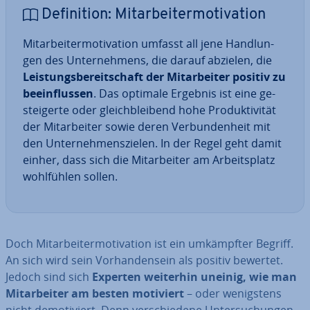
De­fi­ni­ti­on: Mit­ar­bei­ter­mo­ti­va­ti­on
Mit­ar­bei­ter­mo­ti­va­ti­on umfasst all jene Hand­lun­
gen des Un­ter­neh­mens, die darauf abzielen, die
Leis­tungs­be­reit­schaft der Mit­ar­bei­ter positiv zu
be­ein­flus­sen
. Das optimale Ergebnis ist eine ge­
stei­ger­te oder gleich­blei­bend hohe Pro­duk­ti­vi­tät
der Mit­ar­bei­ter sowie deren Ver­bun­den­heit
mit
den Un­ter­neh­mens­zie­len. In der Regel geht damit
einher, dass sich die Mit­ar­bei­ter am Ar­beits­platz
wohl­füh­len sollen.
Doch Mit­ar­bei­ter­mo­ti­va­ti­on ist ein um­kämpf­ter Begriff.
An sich wird sein Vor­han­den­sein als positiv bewertet.
Jedoch sind sich
Experten weiterhin uneinig, wie man
Mit­ar­bei­ter am besten motiviert
– oder we­nigs­tens