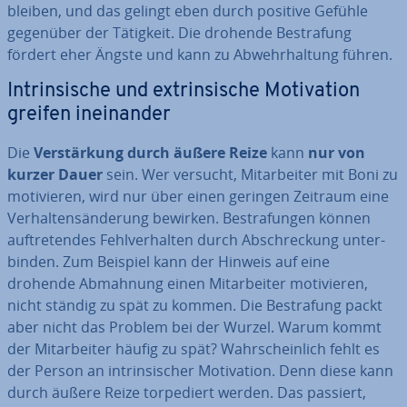
bleiben, und das gelingt eben durch positive Gefühle
gegenüber der Tätigkeit. Die drohende Be­stra­fung
fördert eher Ängste und kann zu Ab­wehr­hal­tung führen.
In­trin­si­sche und ex­trin­si­sche Mo­ti­va­ti­on
greifen in­ein­an­der
Die
Ver­stär­kung durch äußere Reize
kann
nur von
kurzer Dauer
sein. Wer versucht, Mit­ar­bei­ter mit Boni zu
mo­ti­vie­ren, wird nur über einen geringen Zeitraum eine
Ver­hal­tens­än­de­rung bewirken. Be­stra­fun­gen können
auf­tre­ten­des Fehl­ver­hal­ten durch Ab­schre­ckung
un­ter­
bin­den. Zum Beispiel kann der Hinweis auf eine
drohende Abmahnung einen Mit­ar­bei­ter mo­ti­vie­ren,
nicht ständig zu spät zu kommen. Die Be­stra­fung packt
aber nicht das Problem bei der Wurzel. Warum kommt
der Mit­ar­bei­ter häufig zu spät? Wahr­schein­lich fehlt es
der Person an in­trin­si­scher Mo­ti­va­ti­on. Denn diese kann
durch äußere Reize tor­pe­diert werden. Das passiert,