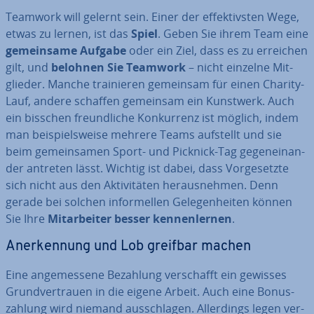
Teamwork will gelernt sein. Einer der ef­fek­tivs­ten Wege,
etwas zu lernen, ist das
Spiel
. Geben Sie ihrem Team eine
ge­mein­sa­me Aufgabe
oder ein Ziel, dass es zu erreichen
gilt, und
belohnen Sie Teamwork
– nicht einzelne Mit­
glie­der. Manche trai­nie­ren gemeinsam für einen Charity-
Lauf, andere schaffen gemeinsam ein Kunstwerk. Auch
ein bisschen freund­li­che Kon­kur­renz ist möglich, indem
man bei­spiels­wei­se mehrere Teams aufstellt und sie
beim ge­mein­sa­men Sport- und Picknick-Tag ge­gen­ein­an­
der antreten lässt. Wichtig ist dabei, dass Vor­ge­setz­te
sich nicht aus den Ak­ti­vi­tä­ten her­aus­neh­men. Denn
gerade bei solchen in­for­mel­len Ge­le­gen­hei­ten können
Sie Ihre
Mit­ar­bei­ter besser ken­nen­ler­nen
.
An­er­ken­nung und Lob greifbar machen
Eine an­ge­mes­se­ne Bezahlung ver­schafft ein gewisses
Grund­ver­trau­en in die eigene Arbeit. Auch eine Bo­nus­
zah­lung wird niemand aus­schla­gen. Al­ler­dings legen ver­