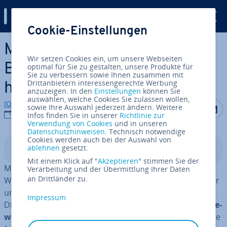
Digital Guide
Cookie-Einstellungen
Zum Haupt­in­halt springen
Mit­ar­bei­ter­mo­ti­va­ti­on:
Wir setzen Cookies ein, um unsere Webseiten
Besseres Ar­beits­kli­ma,
optimal für Sie zu gestalten, unsere Produkte für
Sie zu verbessern sowie Ihnen zusammen mit
Drittanbietern interessengerechte Werbung
höhere Umsätze
anzuzeigen. In den
Einstellungen
können Sie
auswählen, welche Cookies Sie zulassen wollen,
IONOS Redaktion
Auf Facebo
Auf Tw
A
sowie Ihre Auswahl jederzeit ändern. Weitere
11.02.2019
Infos finden Sie in unserer
Richtlinie zur
Verwendung von Cookies
und in unseren
Datenschutzhinweisen
. Technisch notwendige
Cookies werden auch bei der Auswahl von
ablehnen
gesetzt.
In­halts­ver­zeich­nis
Mit einem Klick auf "
Akzeptieren
" stimmen Sie der
Mit­ar­bei­ter­mo­ti­va­ti­on ist ein nicht zu un­ter­schät­zen­der
Verarbeitung und der Übermittlung Ihrer Daten
an Drittländer zu.
Wirt­schafts­fak­tor. Mo­ti­vier­te Ar­beit­neh­mer leisten mehr
und bescheren ihrem Un­ter­neh­men so mehr Umsatz.
Impressum
Die Mo­ti­va­ti­on hängt dabei stark mit der
Bindung der je­
wei­li­gen Person an das Un­ter­neh­men
zusammen. Eine