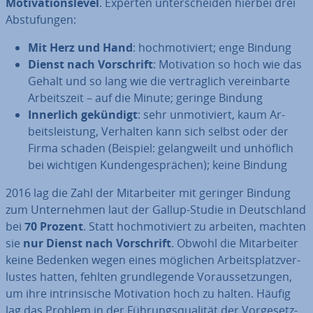
Mo­ti­va­ti­ons­le­vel
. Experten un­ter­schei­den hierbei drei
Ab­stu­fun­gen:
Mit Herz und Hand
: hoch­mo­ti­viert; enge Bindung
Dienst nach Vor­schrift
: Mo­ti­va­ti­on so hoch wie das
Gehalt und so lang wie die ver­trag­lich ver­ein­bar­te
Ar­beits­zeit – auf die Minute; geringe Bindung
Innerlich gekündigt
: sehr un­mo­ti­viert, kaum Ar­
beits­leis­tung, Verhalten kann sich selbst oder der
Firma schaden (Beispiel: ge­lang­weilt und unhöflich
bei wichtigen Kun­den­ge­sprä­chen); keine Bindung
2016 lag die Zahl der Mit­ar­bei­ter mit geringer Bindung
zum Un­ter­neh­men laut der Gallup-Studie in Deutsch­land
bei
70 Prozent
. Statt hoch­mo­ti­viert zu arbeiten, machten
sie
nur Dienst nach Vor­schrift
. Obwohl die Mit­ar­bei­ter
keine Bedenken wegen eines möglichen Ar­beits­platz­ver­
lus­tes hatten, fehlten grund­le­gen­de Vor­aus­set­zun­gen,
um ihre in­trin­si­sche Mo­ti­va­ti­on hoch zu halten. Häufig
lag das Problem in der Füh­rungs­qua­li­tät der Vor­ge­setz­