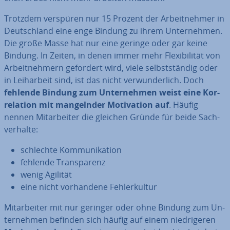
Trotzdem verspüren nur 15 Prozent der Ar­beit­neh­mer in
Deutsch­land eine enge Bindung zu ihrem Un­ter­neh­men.
Die große Masse hat nur eine geringe oder gar keine
Bindung. In Zeiten, in denen immer mehr Fle­xi­bi­li­tät von
Ar­beit­neh­mern gefordert wird, viele selbst­stän­dig oder
in Leih­ar­beit sind, ist das nicht ver­wun­der­lich. Doch
fehlende Bindung zum Un­ter­neh­men weist eine Kor­
re­la­ti­on mit man­geln­der Mo­ti­va­ti­on auf
. Häufig
nennen Mit­ar­bei­ter die gleichen Gründe für beide Sach­
ver­hal­te:
schlechte Kom­mu­ni­ka­ti­on
fehlende Trans­pa­renz
wenig Agilität
eine nicht vor­han­de­ne Feh­ler­kul­tur
Mit­ar­bei­ter mit nur geringer oder ohne Bindung zum Un­
ter­neh­men befinden sich häufig auf einem nied­ri­ge­ren