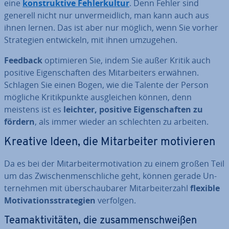
eine
kon­struk­ti­ve Feh­ler­kul­tur
. Denn Fehler sind
generell nicht nur un­ver­meid­lich, man kann auch aus
ihnen lernen. Das ist aber nur möglich, wenn Sie vorher
Stra­te­gien ent­wi­ckeln, mit ihnen umzugehen.
Feedback
op­ti­mie­ren Sie, indem Sie außer Kritik auch
positive Ei­gen­schaf­ten des Mit­ar­bei­ters erwähnen.
Schlagen Sie einen Bogen, wie die Talente der Person
mögliche Kri­tik­punk­te aus­glei­chen können, denn
meistens ist es
leichter, positive Ei­gen­schaf­ten zu
fördern
, als immer wieder an schlech­ten zu arbeiten.
Kreative Ideen, die Mit­ar­bei­ter mo­ti­vie­ren
Da es bei der Mit­ar­bei­ter­mo­ti­va­ti­on zu einem großen Teil
um das Zwi­schen­mensch­li­che geht, können gerade
Un­
ter­neh­men mit über­schau­ba­rer Mit­ar­bei­ter­zahl
flexible
Mo­ti­va­ti­ons­stra­te­gien
verfolgen.
Team­ak­ti­vi­tä­ten, die zu­sam­men­schwei­ßen