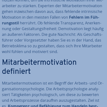
nutzen können, um die in­trin­si­sche Mo­ti­va­ti­on ihrer Mit­
ar­bei­ter zu stärken. Experten der Mit­ar­bei­ter­mo­ti­va­ti­on
gehen in­zwi­schen davon aus, dass fehlende in­trin­si­sche
Mo­ti­va­ti­on in den meisten Fällen von
Fehlern im Füh­
rungs­stil
herrührt. Ob fehlende Trans­pa­renz, An­er­ken­
nung oder Ge­stal­tungs­frei­heit: De­mo­ti­va­ti­on liegt häufig
an äußeren Faktoren. Die gute Nachricht: Als Ge­schäfts­
füh­rer oder Vor­ge­setz­ter haben Sie es in der Hand, das
Be­triebs­kli­ma so zu gestalten, dass sich Ihre Mit­ar­bei­ter
wohl fühlen und motiviert sind.
Mit­ar­bei­ter­mo­ti­va­ti­on
definiert
Mit­ar­bei­ter­mo­ti­va­ti­on ist ein Begriff der Arbeits- und Or­
ga­ni­sa­ti­ons­psy­cho­lo­gie. Die Ar­beits­psy­cho­lo­gie ana­ly­
siert Tä­tig­kei­ten psy­cho­lo­gisch, um diese zu bewerten
und Ar­beits­pro­zes­se daraufhin aus­zu­ge­stal­ten. Ziel ist
es,
Kompetenz und Be­fä­hi­gung zum Handeln best­