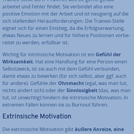
arbeitet und Fehler findet. Sie verbindet also eine
positive Emotion mit der Arbeit und ist neugierig auf die
sich stel­len­den Her­aus­for­de­run­gen. Die Trainee-Stelle
eignet sich für einen Einstieg, da die Er­folgs­er­war­tung,
etwas Neues zu lernen und für höhere Po­si­tio­nen vor­be­
rei­tet zu werden, erfüllbar ist.
Wichtig für in­trin­si­sche Mo­ti­va­ti­on ist ein
Gefühl der
Wirk­sam­keit
. Hat eine Handlung für eine Person einen
Selbst­zweck, ist sie auch mit dem Gefühl verbunden,
damit etwas zu bewirken (für sich selbst, aber ggf. auch
für andere). Gefühle der
Ohnmacht
(egal, was man tut,
nichts ändert sich) oder der
Sinn­lo­sig­keit
(das, was man
tut, ist unwichtig) hindern die in­trin­si­sche Mo­ti­va­ti­on. In
extremen Fällen können sie zu Burnout führen.
Ex­trin­si­sche Mo­ti­va­ti­on
Die ex­trin­si­sche Mo­ti­va­ti­on gibt
äußere Anreize, eine