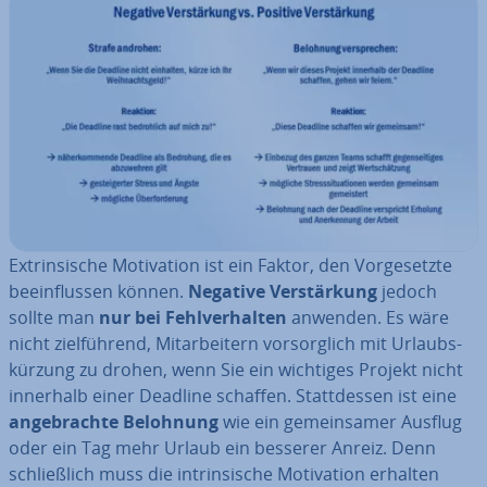
Ex­trin­si­sche Mo­ti­va­ti­on ist ein Faktor, den Vor­ge­setz­te
be­ein­flus­sen können.
Negative Ver­stär­kung
jedoch
sollte man
nur bei Fehl­ver­hal­ten
anwenden. Es wäre
nicht ziel­füh­rend, Mit­ar­bei­tern vor­sorg­lich mit Ur­laubs­
kür­zung zu drohen, wenn Sie ein wichtiges Projekt nicht
innerhalb einer Deadline schaffen. Statt­des­sen ist eine
an­ge­brach­te Belohnung
wie ein ge­mein­sa­mer Ausflug
oder ein Tag mehr Urlaub ein besserer Anreiz. Denn
schließ­lich muss die in­trin­si­sche Mo­ti­va­ti­on erhalten