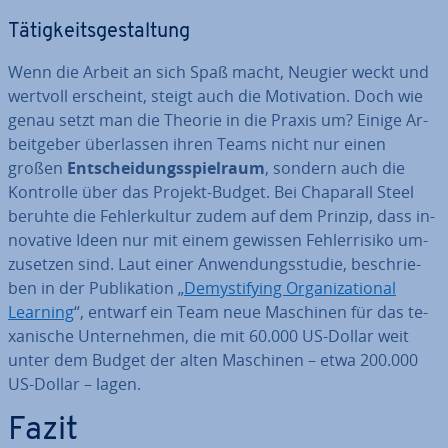
Tä­tig­keits­ge­stal­tung
Wenn die Arbeit an sich Spaß macht, Neugier weckt und
wertvoll erscheint, steigt auch die Mo­ti­va­ti­on. Doch wie
genau setzt man die Theorie in die Praxis um? Einige Ar­
beit­ge­ber über­las­sen ihren Teams nicht nur einen
großen
Ent­schei­dungs­spiel­raum
, sondern auch die
Kontrolle über das Projekt-Budget. Bei Chaparall Steel
beruhte die Feh­ler­kul­tur zudem auf dem Prinzip, dass in­
no­va­ti­ve Ideen nur mit einem gewissen Feh­ler­ri­si­ko um­
zu­set­zen sind. Laut einer An­wen­dungs­stu­die, be­schrie­
ben in der Pu­bli­ka­ti­on „
De­mys­ti­fy­ing Or­ga­niza­tio­nal
Learning
“, entwarf ein Team neue Maschinen für das te­
xa­ni­sche Un­ter­neh­men, die mit 60.000 US-Dollar weit
unter dem Budget der alten Maschinen – etwa 200.000
US-Dollar – lagen.
Fazit