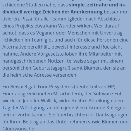
schie­de­ne Studien nahe, dass
simple, zeitnahe und in­
di­vi­du­ell wertige Zeichen der An­er­ken­nung
besser mo­
ti­vie­ren. Pizza für alle Team­mit­glie­der nach Abschluss
eines Projekts etwa kann Wunder wirken. Wer darauf
achtet, dass es Veganer oder Menschen mit Un­ver­träg­
lich­kei­ten im Team gibt und auch für diese Personen eine
Al­ter­na­ti­ve be­reit­hält, beweist Interesse und Rück­sicht­
nah­me. Andere Vor­ge­setz­te loben ihre Mit­ar­bei­ter mit
hand­ge­schrie­be­nen Notizen, teilweise sogar mit einem
per­sön­li­chen Ge­burts­tags­gruß samt Blumen, den sie an
die heimische Adresse versenden.
Ein Beispiel gab Four Pi Systems (heute Teil von HP):
Einer aus­ge­zeich­ne­ten Mit­ar­bei­te­rin, der Software-Ent­
wick­le­rin Jennifer Wallick, widmete ihre Abteilung einen
Tag der Würdigung
, an dem jede Vier­tel­stun­de Kollegen
bei ihr vor­bei­ka­men. Sie über­brach­ten Ihr Dank­sa­gun­gen
für Ihren Beitrag an das Un­ter­neh­men sowie Blumen und
Glück­wün­sche.