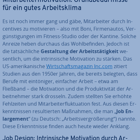
Mit­ar­bei­ter­mo­ti­va­ti­on: Grund­be­dürf­nis­se
für ein gutes Ar­beits­kli­ma
Es ist noch immer gang und gäbe, Mit­ar­bei­ter durch In­
cen­ti­ves zu mo­ti­vie­ren – also mit Boni, Fir­men­au­tos, Ver­
güns­ti­gun­gen im Fitness-Studio oder der Kantine. Solche
Anreize heben durchaus das Wohl­be­fin­den. Jedoch ist
die tat­säch­li­che
Ge­stal­tung der Ar­beits­tä­tig­keit
we­
sent­lich, um die in­trin­si­sche Mo­ti­va­ti­on zu stärken. Das
US-ame­ri­ka­ni­sche
Wirt­schafts­ma­ga­zin Inc.com
zitiert
Studien aus den 1950er Jahren, die bereits belegten, dass
Berufe mit ein­tö­ni­ger, einfacher Arbeit – etwa am
Fließband – die Mo­ti­va­ti­on und die Pro­duk­ti­vi­tät der Ar­
beit­neh­mer stark drosseln. Zudem stellten Sie erhöhte
Fehl­zei­ten und Mit­ar­bei­ter­fluk­tua­ti­on fest. Aus diesen Er­
kennt­nis­sen re­sul­tier­ten Maßnahmen, die man „
Job En­
lar­ge­ment
“ (zu Deutsch: „Ar­beits­ver­grö­ße­rung“) nannte.
Diese Er­kennt­nis­se finden auch heute wieder Anklang.
Job Design: In­trin­si­sche Mo­ti­va­ti­on durch Ar­