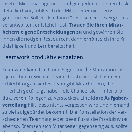
setz­ter Mi­cro­ma­nage­ment und gibt jeden einzelnen Task
de­tail­liert vor, fühlt sich der Mit­ar­bei­ter nicht ernst
genommen. Soll er sich dann für ein schlech­tes Ergebnis
ver­ant­wor­ten, entsteht Frust.
Trauen Sie Ihren Mit­ar­
bei­tern eigene Ent­schei­dun­gen zu
und gewähren Sie
Ihnen die nötigen Res­sour­cen, dann erhöht sich ihre Kri­
tik­fä­hig­keit und Lern­be­reit­schaft.
Teamwork produktiv einsetzen
Teamwork kann Fluch und Segen für die Mo­ti­va­ti­on sein
– je nachdem, wie das Team struk­tu­riert ist. Denn ein
schlecht or­ga­ni­sier­tes Team gibt Mit­ar­bei­tern, die
innerlich gekündigt haben, die Chance, sich hinter pro­
duk­ti­ve­ren Kollegen zu ver­ste­cken. Eine
klare Auf­ga­ben­
ver­tei­lung
hilft, dass nichts vergessen wird und niemand
zu viel auf­ge­bür­det bekommt. Die Kon­stel­la­ti­on der ver­
schie­de­nen Team­mit­glie­der be­ein­flusst die Pro­duk­ti­vi­tät
ebenso. Bremsen sich Mit­ar­bei­ter ge­gen­sei­tig aus, sollte