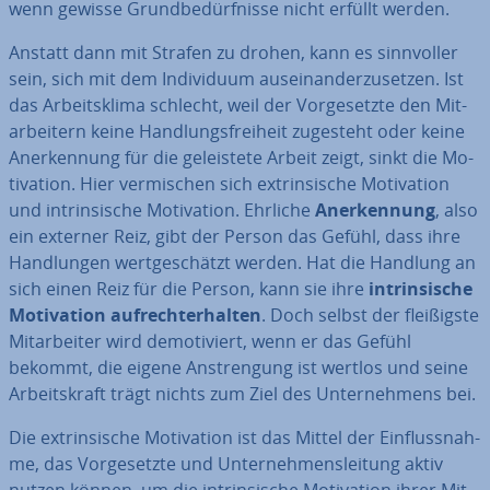
wenn gewisse Grund­be­dürf­nis­se nicht erfüllt werden.
Anstatt dann mit Strafen zu drohen, kann es sinn­vol­ler
sein, sich mit dem In­di­vi­du­um aus­ein­an­der­zu­set­zen. Ist
das Ar­beits­kli­ma schlecht, weil der Vor­ge­setz­te den Mit­
ar­bei­tern keine Hand­lungs­frei­heit zugesteht oder keine
An­er­ken­nung für die ge­leis­te­te Arbeit zeigt, sinkt die Mo­
ti­va­ti­on. Hier ver­mi­schen sich ex­trin­si­sche Mo­ti­va­ti­on
und in­trin­si­sche Mo­ti­va­ti­on. Ehrliche
An­er­ken­nung
, also
ein externer Reiz, gibt der Person das Gefühl, dass ihre
Hand­lun­gen wert­ge­schätzt werden. Hat die Handlung an
sich einen Reiz für die Person, kann sie ihre
in­trin­si­sche
Mo­ti­va­ti­on auf­recht­erhal­ten
. Doch selbst der flei­ßigs­te
Mit­ar­bei­ter wird de­mo­ti­viert, wenn er das Gefühl
bekommt, die eigene An­stren­gung ist wertlos und seine
Ar­beits­kraft trägt nichts zum Ziel des Un­ter­neh­mens bei.
Die ex­trin­si­sche Mo­ti­va­ti­on ist das Mittel der Ein­fluss­nah­
me, das Vor­ge­setz­te und Un­ter­neh­mens­lei­tung aktiv