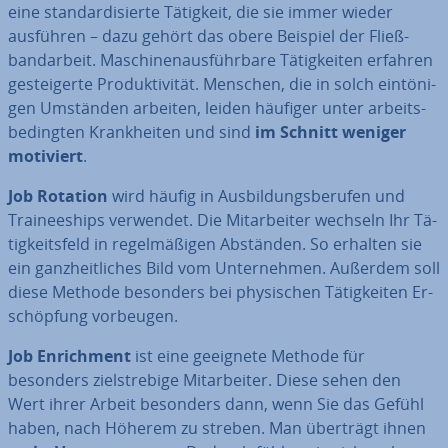
eine stan­dar­di­sier­te Tätigkeit, die sie immer wieder
ausführen – dazu gehört das obere Beispiel der Fließ­
band­ar­beit. Ma­schi­nen­aus­führ­ba­re Tä­tig­kei­ten erfahren
ge­stei­ger­te Pro­duk­ti­vi­tät. Menschen, die in solch ein­tö­ni­
gen Umständen arbeiten, leiden häufiger unter ar­beits­
be­ding­ten Krank­hei­ten und sind
im Schnitt weniger
motiviert
.
Job Rotation
wird häufig in Aus­bil­dungs­be­ru­fen und
Trai­nee­ships verwendet. Die Mit­ar­bei­ter wechseln Ihr Tä­
tig­keits­feld in re­gel­mä­ßi­gen Abständen. So erhalten sie
ein ganz­heit­li­ches Bild vom Un­ter­neh­men. Außerdem soll
diese Methode besonders bei phy­si­schen Tä­tig­kei­ten Er­
schöp­fung vorbeugen.
Job En­rich­ment
ist eine geeignete Methode für
besonders ziel­stre­bi­ge Mit­ar­bei­ter. Diese sehen den
Wert ihrer Arbeit besonders dann, wenn Sie das Gefühl
haben, nach Höherem zu streben. Man überträgt ihnen