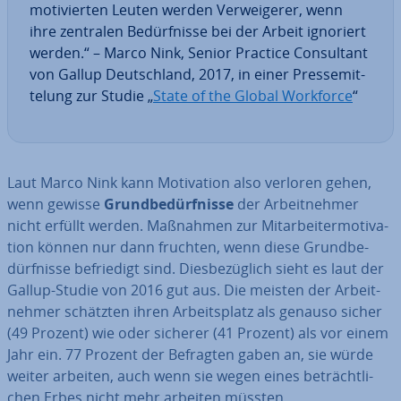
mo­ti­vier­ten Leuten werden Ver­wei­ge­rer, wenn
ihre zentralen Be­dürf­nis­se bei der Arbeit ignoriert
werden.“ – Marco Nink, Senior Practice Con­sul­tant
von Gallup Deutsch­land, 2017, in einer Pres­se­mit­
te­lung zur Studie „
State of the Global Workforce
“
Laut Marco Nink kann Mo­ti­va­ti­on also verloren gehen,
wenn gewisse
Grund­be­dürf­nis­se
der Ar­beit­neh­mer
nicht erfüllt werden. Maßnahmen zur Mit­ar­bei­ter­mo­ti­va­
ti­on können nur dann fruchten, wenn diese Grund­be­
dürf­nis­se be­frie­digt sind. Dies­be­züg­lich sieht es laut der
Gallup-Studie von 2016 gut aus. Die meisten der Ar­beit­
neh­mer schätzten ihren Ar­beits­platz als genauso sicher
(49 Prozent) wie oder sicherer (41 Prozent) als vor einem
Jahr ein. 77 Prozent der Befragten gaben an, sie würde
weiter arbeiten, auch wenn sie wegen eines be­trächt­li­
chen Erbes nicht mehr arbeiten müssten.