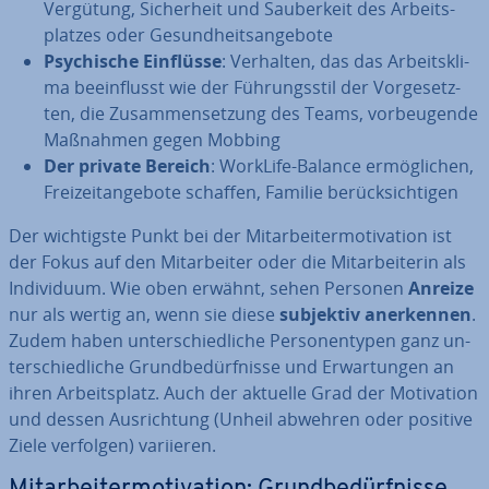
Vergütung, Si­cher­heit und Sau­ber­keit des Ar­beits­
plat­zes oder Ge­sund­heits­an­ge­bo­te
Psy­chi­sche Einflüsse
: Verhalten, das das Ar­beits­kli­
ma be­ein­flusst wie der Füh­rungs­stil der Vor­ge­setz­
ten, die Zu­sam­men­set­zung des Teams, vor­beu­gen­de
Maßnahmen gegen Mobbing
Der private Bereich
: WorkLife-Balance er­mög­li­chen,
Frei­zeit­an­ge­bo­te schaffen, Familie be­rück­sich­ti­gen
Der wich­tigs­te Punkt bei der Mit­ar­bei­ter­mo­ti­va­ti­on ist
der Fokus auf den Mit­ar­bei­ter oder die Mit­ar­bei­te­rin als
In­di­vi­du­um. Wie oben erwähnt, sehen Personen
Anreize
nur als wertig an, wenn sie diese
subjektiv an­er­ken­nen
.
Zudem haben un­ter­schied­li­che Per­so­nen­ty­pen ganz un­
ter­schied­li­che Grund­be­dürf­nis­se und Er­war­tun­gen an
ihren Ar­beits­platz. Auch der aktuelle Grad der Mo­ti­va­ti­on
und dessen Aus­rich­tung (Unheil abwehren oder positive
Ziele verfolgen) variieren.