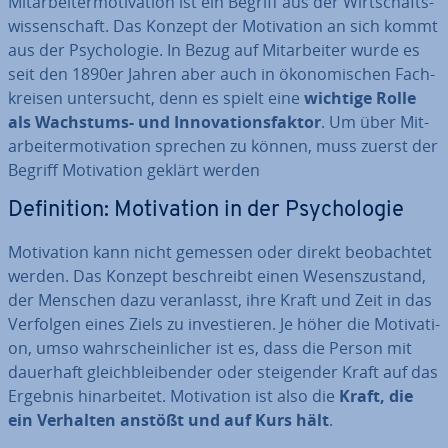
Mit­ar­bei­ter­mo­ti­va­ti­on ist ein Begriff aus der Wirt­schafts­
wis­sen­schaft. Das Konzept der Mo­ti­va­ti­on an sich kommt
aus der Psy­cho­lo­gie. In Bezug auf Mit­ar­bei­ter wurde es
seit den 1890er Jahren aber auch in öko­no­mi­schen Fach­
krei­sen un­ter­sucht, denn es spielt eine
wichtige Rolle
als Wachstums- und In­no­va­ti­ons­fak­tor
. Um über Mit­
ar­bei­ter­mo­ti­va­ti­on sprechen zu können, muss zuerst der
Begriff Mo­ti­va­ti­on geklärt werden
De­fi­ni­ti­on: Mo­ti­va­ti­on in der Psy­cho­lo­gie
Mo­ti­va­ti­on kann nicht gemessen oder direkt be­ob­ach­tet
werden. Das Konzept be­schreibt einen We­sens­zu­stand,
der Menschen dazu ver­an­lasst, ihre Kraft und Zeit in das
Verfolgen eines Ziels zu in­ves­tie­ren. Je höher die Mo­ti­va­ti­
on, umso wahr­schein­li­cher ist es, dass die Person mit
dauerhaft gleich­blei­ben­der oder stei­gen­der Kraft auf das
Ergebnis hin­ar­bei­tet. Mo­ti­va­ti­on ist also die
Kraft, die
ein Verhalten anstößt und auf Kurs hält
.