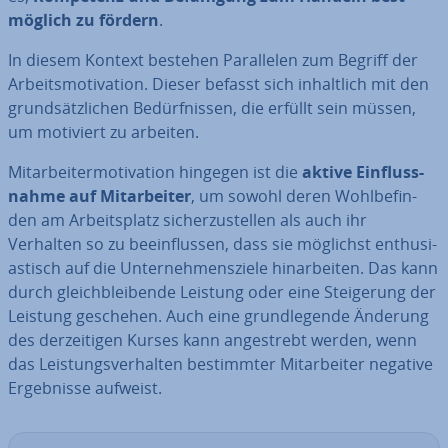
mög­lich zu fördern
.
In diesem Kontext bestehen Par­al­le­len zum Begriff der
Ar­beits­mo­ti­va­ti­on. Dieser befasst sich in­halt­lich mit den
grund­sätz­li­chen Be­dürf­nis­sen, die erfüllt sein müssen,
um motiviert zu arbeiten.
Mit­ar­bei­ter­mo­ti­va­ti­on hingegen ist die
aktive Ein­fluss­
nah­me auf Mit­ar­bei­ter
, um sowohl deren Wohl­be­fin­
den am Ar­beits­platz si­cher­zu­stel­len als auch ihr
Verhalten so zu be­ein­flus­sen, dass sie möglichst en­thu­si­
as­tisch auf die Un­ter­neh­mens­zie­le hin­ar­bei­ten. Das kann
durch gleich­blei­ben­de Leistung oder eine Stei­ge­rung der
Leistung geschehen. Auch eine grund­le­gen­de Änderung
des der­zei­ti­gen Kurses kann an­ge­strebt werden, wenn
das Leis­tungs­ver­hal­ten be­stimm­ter Mit­ar­bei­ter negative
Er­geb­nis­se aufweist.