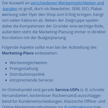
Die Auswahl an
ver­schie­de­nen Wer­be­mög­lich­kei­ten und
-kanälen
ist groß, doch ob News­let­ter, SEM, SEO, Pla­kat­
wer­bung oder Flyer den Shop zum Erfolg bringen, hängt
von vielen Faktoren ab. Neben der Ziel­grup­pe spielen
dabei die Kom­pe­ten­zen der Gründer eine wichtige Rolle,
außerdem steht die Marketing-Planung immer in direkter
Kor­re­la­ti­on mit der Bud­get­pla­nung.
Folgende Aspekte sollte man bei der Auf­stel­lung des
Marketing-Plans
ein­be­zie­hen:
Wer­be­mög­lich­kei­ten
Preis­ge­stal­tung
Dis­tri­bu­ti­ons­po­li­tik
ent­spre­chen­de Services
Im On­line­han­del sind gerade
Service-USPs
(z. B. schnelle
Ver­sand­zei­ten, kos­ten­lo­ser Rück­ver­sand) aus­schlag­ge­
bend für Kun­den­ent­schei­dun­gen. Klas­si­sche Offline- und
Online-Mar­ke­ting­maß­nah­men zur
Kun­den­ak­qui­se
bzw.