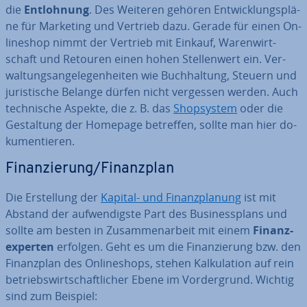
die
Ent­loh­nung
. Des Weiteren gehören Ent­wick­lungs­plä­
ne für Marketing und Vertrieb dazu. Gerade für einen On­
line­shop nimmt der Vertrieb mit Einkauf, Wa­ren­wirt­
schaft und Retouren einen hohen Stel­len­wert ein. Ver­
wal­tungs­an­ge­le­gen­hei­ten wie Buch­hal­tung, Steuern und
ju­ris­ti­sche Belange dürfen nicht vergessen werden. Auch
tech­ni­sche Aspekte, die z. B. das
Shop­sys­tem
oder die
Ge­stal­tung der Homepage betreffen, sollte man hier do­
ku­men­tie­ren.
Fi­nan­zie­rung/Fi­nanz­plan
Die Er­stel­lung der
Kapital- und Fi­nanz­pla­nung
ist mit
Abstand der auf­wen­digs­te Part des Busi­ness­plans und
sollte am besten in Zu­sam­men­ar­beit mit einem
Fi­nanz­
ex­per­ten
erfolgen. Geht es um die Fi­nan­zie­rung bzw. den
Fi­nanz­plan des On­line­shops, stehen Kal­ku­la­ti­on auf rein
be­triebs­wirt­schaft­li­cher Ebene im Vor­der­grund. Wichtig
sind zum Beispiel: