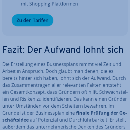
mit Shopping-Platt­for­men
Zu den Tarifen
Fazit: Der Aufwand lohnt sich
Die Er­stel­lung eines Busi­ness­plans nimmt viel Zeit und
Arbeit in Anspruch. Doch glaubt man denen, die es
bereits hinter sich haben, lohnt sich der Aufwand. Durch
das Zu­sam­men­tra­gen aller re­le­van­ten Fakten entsteht
ein Ge­samt­kon­zept, dass Gründern oft hilft, Schwach­stel­
len und Risiken zu iden­ti­fi­zie­ren. Das kann einen Gründer
unter Umständen vor dem Scheitern bewahren. Im
Grunde ist der Busi­ness­plan eine
finale Prüfung der Ge­
schäfts­idee
auf Potenzial und Durch­führ­bar­keit. Er stellt
außerdem das un­ter­neh­me­ri­sche Denken des Gründers