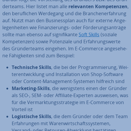
der­teams. Hier listet man alle
re­le­van­ten Kom­pe­ten­zen
,
den be­ruf­li­chen Werdegang und die Bran­chen­er­fah­rung
auf. Nutzt man den Busi­ness­plan auch für externe An­ge­
le­gen­hei­ten wie Fi­nan­zie­rungs- oder För­de­rungs­an­trä­ge
sollte man ebenso auf si­gni­fi­kan­te
Soft Skills
(soziale
Kom­pe­ten­zen) sowie Po­ten­zia­le und Er­fah­rungs­wer­te
des Grün­der­teams eingehen. Im E-Commerce an­ge­se­he­
ne Fä­hig­kei­ten sind zum Beispiel:
Tech­ni­sche Skills
, die bei der Pro­gram­mie­rung, Wei­
ter­ent­wick­lung und In­stal­la­ti­on von Shop-Software
oder Content-Ma­nage­ment-Systemen hilfreich sind
Marketing-Skills
, die we­nigs­tens einen der Gründer
als SEO-, SEM- oder Affiliate-Experten ausweisen, was
für die Ver­mark­tungs­stra­te­gie im E-Commerce von
Vorteil ist
Lo­gis­ti­sche Skills
, die dem Gründer oder dem Team
Er­fah­run­gen mit Wa­ren­wirt­schafts­sys­te­men,
Versand- oder Retouren-Ab­wick­lung be­stä­ti­gen