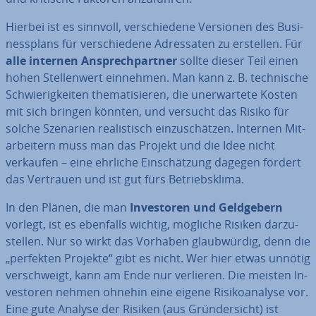
Hierbei ist es sinnvoll, ver­schie­de­ne Versionen des Busi­
ness­plans für ver­schie­de­ne Adres­sa­ten zu erstellen. Für
alle internen An­sprech­part­ner
sollte dieser Teil einen
hohen Stel­len­wert einnehmen. Man kann z. B. tech­ni­sche
Schwie­rig­kei­ten the­ma­ti­sie­ren, die un­er­war­te­te Kosten
mit sich bringen könnten, und versucht das Risiko für
solche Szenarien rea­lis­tisch ein­zu­schät­zen. Internen Mit­
ar­bei­tern muss man das Projekt und die Idee nicht
verkaufen – eine ehrliche Ein­schät­zung dagegen fördert
das Vertrauen und ist gut fürs Be­triebs­kli­ma.
In den Plänen, die man
In­ves­to­ren und Geld­ge­bern
vorlegt, ist es ebenfalls wichtig, mögliche Risiken dar­zu­
stel­len. Nur so wirkt das Vorhaben glaub­wür­dig, denn die
„perfekten Projekte“ gibt es nicht. Wer hier etwas unnötig
ver­schweigt, kann am Ende nur verlieren. Die meisten In­
ves­to­ren nehmen ohnehin eine eigene Ri­si­ko­ana­ly­se vor.
Eine gute Analyse der Risiken (aus Grün­der­sicht) ist