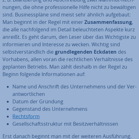
nun­gen, die ohne pro­fes­sio­nel­le Hilfe nicht zu be­wäl­ti­gen
sind. Busi­ness­plä­ne sind meist sehr ähnlich aufgebaut:
Man beginnt in der Regel mit einer
Zu­sam­men­fas­sung
,
die alle nach­fol­gend im Detail be­leuch­te­ten Aspekte kurz
anreißt. Es geht darum, den Leser über das Wich­tigs­te zu
in­for­mie­ren und Interesse zu wecken. Wichtig sind
selbst­ver­ständ­lich die
grund­le­gen­den
Eckdaten
des
Vorhabens, allen voran die recht­li­chen Ver­hält­nis­se des
geplanten Betriebs. Man zählt deshalb in der Regel zu
Beginn folgende In­for­ma­tio­nen auf:
Name und Anschrift des Un­ter­neh­mens und der Ver­
ant­wort­li­chen
Datum der Gründung
Ge­gen­stand des Un­ter­neh­mens
Rechts­form
Ge­sell­schafts­struk­tur mit Be­sitz­ver­hält­nis­sen
Erst danach beginnt man mit der weiteren Aus­füh­rung.