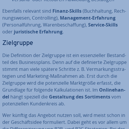
Ebenfalls relevant sind
Finanz-Skills
(Buch­hal­tung, Rech­
nungs­we­sen, Con­trol­ling),
Ma­nage­ment-Erfahrung
(Per­so­nal­füh­rung, Wa­ren­be­schaf­fung),
Service-Skills
oder
ju­ris­ti­sche Erfahrung
.
Ziel­grup­pe
Die De­fi­ni­ti­on der Ziel­grup­pe ist ein es­sen­zi­el­ler Be­stand­
teil des Busi­ness­plans. Denn auf die de­fi­nier­te Ziel­grup­pe
stimmt man viele spätere Schritte z. B. Ver­mar­kungs­stra­
te­gien und Marketing-Maßnahmen ab. Erst durch die
Ziel­grup­pe wird die po­ten­zi­el­le Markt­grö­ße erfasst, die
Grundlage für folgende Kal­ku­la­tio­nen ist. Im
On­line­han­
del
hängt speziell die
Ge­stal­tung des Sor­ti­ments
vom
po­ten­zi­el­len Kun­den­kreis ab.
Wer künftig das Angebot nutzen soll, wird meist schon in
der Ge­schäfts­idee for­mu­liert. Dabei geht es vor allem um