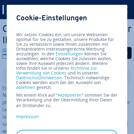
Digital Guide
Cookie-Einstellungen
Zum Haupt­in­halt springen
On­line­shop gründen: Tipps für
Wir setzen Cookies ein, um unsere Webseiten
Ihren Busi­ness­plan
optimal für Sie zu gestalten, unsere Produkte für
Sie zu verbessern sowie Ihnen zusammen mit
Drittanbietern interessengerechte Werbung
IONOS Redaktion
Auf Facebook teilen
Auf Twitter teilen
Auf LinkedIn tei
anzuzeigen. In den
Einstellungen
können Sie
16.11.2018
auswählen, welche Cookies Sie zulassen wollen,
sowie Ihre Auswahl jederzeit ändern. Weitere
Infos finden Sie in unserer
Richtlinie zur
Verwendung von Cookies
und in unseren
In­halts­ver­zeich­nis
Datenschutzhinweisen
. Technisch notwendige
Cookies werden auch bei der Auswahl von
ablehnen
gesetzt.
Eine Un­ter­neh­mens­grün­dung geschieht nicht über
Nacht, voraus geht immer eine um­fas­sen­de Pla­nungs­
Mit einem Klick auf "
Akzeptieren
" stimmen Sie der
Verarbeitung und der Übermittlung Ihrer Daten
pha­se. Dabei dient der Busi­ness­plan als un­ter­stüt­zen­der
an Drittländer zu.
Leitfaden, der alle re­le­van­ten In­for­ma­tio­nen zur Ge­
schäfts­idee und dem un­ter­neh­me­ri­schen Vorhaben zu­
Impressum
sam­men­fasst. Der Busi­ness­plan sollte harte Fakten und
wichtige Infos be­inhal­ten, aber auch Prognosen und