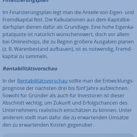
Fi­nan­zie­rungs­plan
Im Fi­nan­zie­rungs­plan legt man die Anteile von Eigen- und
Fremd­ka­pi­tal fest. Die Kal­ku­la­tio­nen aus dem Ka­pi­tal­be­
darfs­plan dienen dafür als Grundlage. Eine hohe Ei­gen­ka­
pi­tal­quo­te ist natürlich wün­schens­wert, doch vor allem
bei On­line­shops, die zu Beginn größere Ausgaben planen
(z. B. Wa­ren­be­stand aufbauen), ist es notwendig, Fremd­
ka­pi­tal zu sammeln.
Ren­ta­bi­li­täts­vor­schau
In der
Ren­ta­bi­li­täts­vor­schau
sollte man die Ent­wick­lungs­
pro­gno­se der nächsten drei bis fünf Jahre auf­zeich­nen.
Sowohl für Gründer als auch für In­ves­to­ren ist dieser
Abschnitt wichtig, um Zukunft und Er­folgs­chan­cen des
Un­ter­neh­mens rea­lis­tisch ein­schät­zen zu können. Unter
anderem stellt man dafür die zu er­war­ten­den Umsätze
den zu er­war­ten­den Kosten gegenüber.