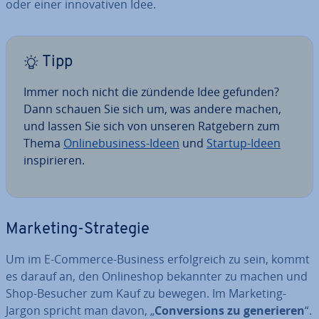
oder einer in­no­va­ti­ven Idee.
Tipp
Immer noch nicht die zündende Idee gefunden?
Dann schauen Sie sich um, was andere machen,
und lassen Sie sich von unseren Ratgebern zum
Thema
On­line­busi­ness-Ideen
und
Startup-Ideen
in­spi­rie­ren.
Marketing-Strategie
Um im E-Commerce-Business er­folg­reich zu sein, kommt
es darauf an, den On­line­shop bekannter zu machen und
Shop-Besucher zum Kauf zu bewegen. Im Marketing-
Jargon spricht man davon, „
Con­ver­si­ons zu ge­ne­rie­ren
“.