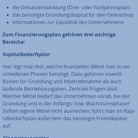
die Um­satz­ent­wick­lung (Drei- oder Fünf­jah­res­plan)
das benötigte Grün­dungs­ka­pi­tal für den On­line­shop
In­for­ma­tio­nen zur Li­qui­di­tät des Un­ter­neh­mens
Zum Fi­nan­zie­rungs­plan gehören drei wichtige
Bereiche:
Ka­pi­tal­be­darfs­plan
Hier legt man fest, welche fi­nan­zi­el­len Mittel man in ver­
schie­de­nen Phasen benötigt. Dazu gehören sowohl
Kosten für Gründung und In­be­trieb­nah­me als auch
laufende Be­triebs­aus­ga­ben. Zentrale Fragen sind:
Welcher Mittel bedarf das Un­ter­neh­men vorab, bei der
Gründung und in der Anfangs- bzw. Wachs­tums­pha­se?
Sollten eigene Mittel nicht aus­rei­chen, führt man im Ka­pi­
tal­be­darfs­plan außerdem das benötigte Fremd­ka­pi­tal
auf.