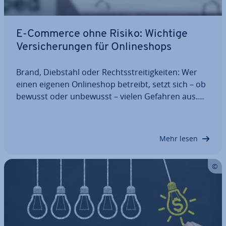
E-Commerce ohne Risiko: Wichtige
Ver­si­che­run­gen für On­line­shops
Brand, Diebstahl oder Rechts­strei­tig­kei­ten: Wer
einen eigenen On­line­shop betreibt, setzt sich – ob
bewusst oder unbewusst – vielen Gefahren aus.
Da der eigene Shop meist die be­ruf­li­che Existenz
darstellt, muss man sich für die größten Risiken
absichern. Auf der Suche nach den…
Mehr lesen