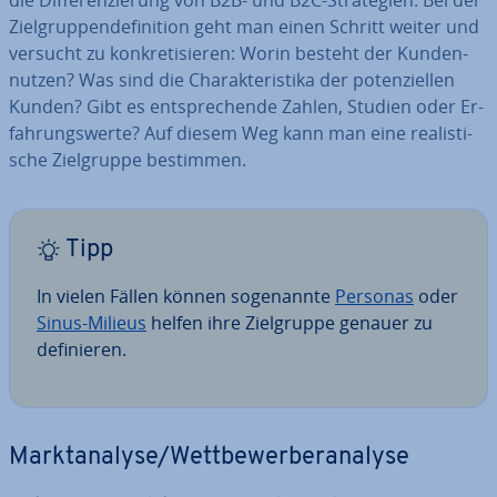
die Dif­fe­ren­zie­rung von B2B- und B2C-Stra­te­gien. Bei der
Ziel­grup­pen­de­fi­ni­ti­on geht man einen Schritt weiter und
versucht zu kon­kre­ti­sie­ren: Worin besteht der Kun­den­
nut­zen? Was sind die Cha­rak­te­ris­ti­ka der po­ten­zi­el­len
Kunden? Gibt es ent­spre­chen­de Zahlen, Studien oder Er­
fah­rungs­wer­te? Auf diesem Weg kann man eine rea­lis­ti­
sche Ziel­grup­pe bestimmen.
Tipp
In vielen Fällen können so­ge­nann­te
Personas
oder
Sinus-Milieus
helfen ihre Ziel­grup­pe genauer zu
de­fi­nie­ren.
Markt­ana­ly­se/Wett­be­wer­ber­ana­ly­se