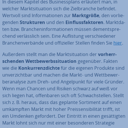
In diesem Kapitel des Busi­ness­plans erläutert man, in
welcher Markt­si­tua­ti­on sich die Ziel­bran­che befindet.
Wertvoll sind In­for­ma­tio­nen zur
Markt­grö­ße
, den vor­lie­
gen­den
Struk­tu­ren
und den
Ein­fluss­fak­to­ren
. Markt­da­
ten bzw. Bran­chen­in­for­ma­tio­nen müssen dem­entspre­
chend ver­läss­lich sein. Eine Auf­lis­tung ver­schie­de­ner
Bran­chen­ver­bän­de und of­fi­zi­el­ler Stellen finden Sie
hier
.
Außerdem stellt man die Markt­si­tua­ti­on der
vor­herr­
schen­den Wett­be­werbs­si­tua­ti­on
gegenüber. Fakten
wie die
Kon­kur­renz­dich­te
für die eigenen Produkte sind
un­ver­zicht­bar und machen die Markt- und Wett­be­wer­
ber­ana­ly­se zum Dreh- und An­gel­punkt für viele Gründer.
Wenn man Chancen und Risiken schwarz auf weiß vor
sich liegen hat, of­fen­ba­ren sich oft Schwach­stel­len. Stellt
sich z. B. heraus, dass das geplante Sortiment auf einen
um­kämpf­ten Markt mit hoher Preis­sen­si­bi­li­tät trifft, ist
ein Umdenken gefordert. Der Eintritt in einen ge­sät­tig­ten
Markt lohnt sich nur mit einer be­son­de­ren Strategie