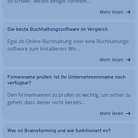
so schwer. Mittels einiger Formeln…
Mehr lesen
Die beste Buch­hal­tungs­soft­ware im Vergleich
Egal ob Online-Buch­hal­tung oder eine Buch­hal­tungs­
soft­ware zum In­stal­lie­ren: Wir…
Mehr lesen
Fir­men­na­me prüfen: Ist Ihr Un­ter­neh­mens­na­me noch
verfügbar?
Den Fir­men­na­men zu prüfen ist wichtig, um sicher zu
gehen, dass dieser nicht bereits…
Mehr lesen
Was ist Brain­stor­ming und wie funk­tio­niert es?