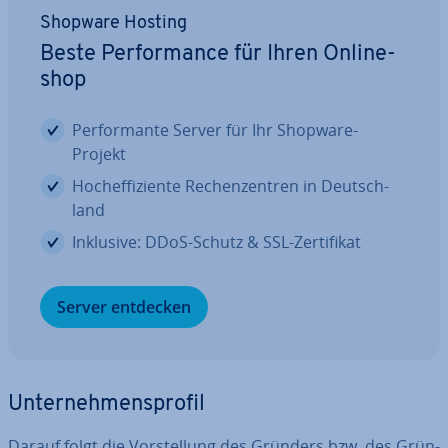
Shopware Hosting
Beste Per­for­mance für Ihren On­line­
shop
Per­for­man­te Server für Ihr Shopware-
Projekt
Hoch­ef­fi­zi­en­te Re­chen­zen­tren in Deutsch­
land
Inklusive: DDoS-Schutz & SSL-Zer­ti­fi­kat
Server entdecken
Un­ter­neh­mens­pro­fil
Darauf folgt die Vor­stel­lung des Gründers bzw. des Grün­