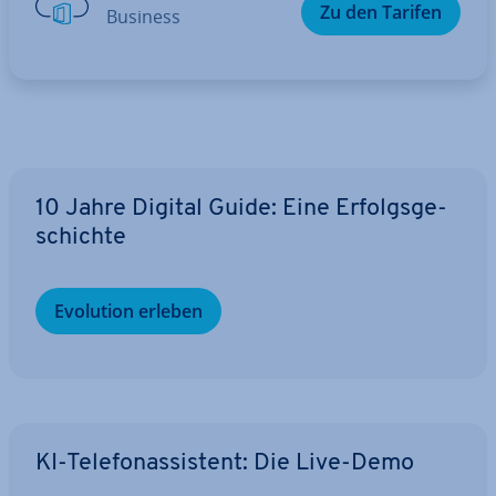
Zu den Tarifen
Business
10 Jahre Digital Guide: Eine Er­folgs­ge­
schich­te
Evolution erleben
KI-Te­le­fon­as­sis­tent: Die Live-Demo