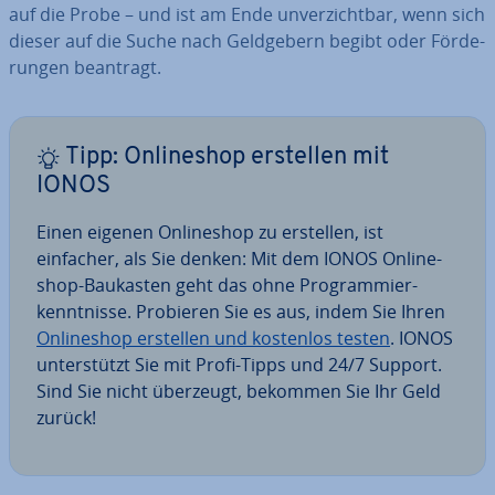
auf die Probe – und ist am Ende un­ver­zicht­bar, wenn sich
dieser auf die Suche nach Geld­ge­bern begibt oder För­de­
run­gen beantragt.
Tipp: On­line­shop erstellen mit
IONOS
Einen eigenen On­line­shop zu erstellen, ist
einfacher, als Sie denken: Mit dem IONOS On­line­
shop-Baukasten geht das ohne Pro­gram­mier­
kennt­nis­se. Probieren Sie es aus, indem Sie Ihren
On­line­shop erstellen und kostenlos testen
. IONOS
un­ter­stützt Sie mit Profi-Tipps und 24/7 Support.
Sind Sie nicht überzeugt, bekommen Sie Ihr Geld
zurück!