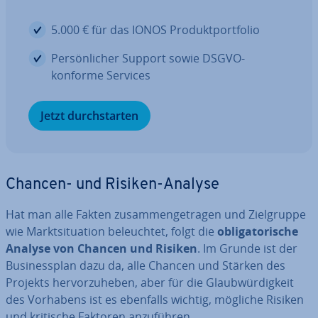
5.000 € für das IONOS Pro­dukt­port­fo­lio
Per­sön­li­cher Support sowie DSGVO-
konforme Services
Jetzt durch­star­ten
Chancen- und Risiken-Analyse
Hat man alle Fakten zu­sam­men­ge­tra­gen und Ziel­grup­pe
wie Markt­si­tua­ti­on be­leuch­tet, folgt die
ob­li­ga­to­ri­sche
Analyse von Chancen und Risiken
. Im Grunde ist der
Busi­ness­plan dazu da, alle Chancen und Stärken des
Projekts her­vor­zu­he­ben, aber für die Glaub­wür­dig­keit
des Vorhabens ist es ebenfalls wichtig, mögliche Risiken
und kritische Faktoren an­zu­füh­ren.