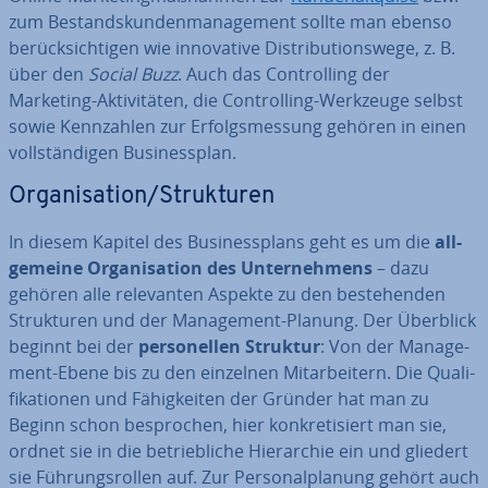
zum Be­stands­kun­den­ma­nage­ment sollte man ebenso
be­rück­sich­ti­gen wie in­no­va­ti­ve Dis­tri­bu­ti­ons­we­ge, z. B.
über den
Social Buzz
. Auch das Con­trol­ling der
Marketing-Ak­ti­vi­tä­ten, die Con­trol­ling-Werkzeuge selbst
sowie Kenn­zah­len zur Er­folgs­mes­sung gehören in einen
voll­stän­di­gen Busi­ness­plan.
Or­ga­ni­sa­ti­on/Struk­tu­ren
In diesem Kapitel des Busi­ness­plans geht es um die
all­
ge­mei­ne Or­ga­ni­sa­ti­on des Un­ter­neh­mens
– dazu
gehören alle re­le­van­ten Aspekte zu den be­stehen­den
Struk­tu­ren und der Ma­nage­ment-Planung. Der Überblick
beginnt bei der
per­so­nel­len Struktur
: Von der Ma­nage­
ment-Ebene bis zu den einzelnen Mit­ar­bei­tern. Die Qua­li­
fi­ka­tio­nen und Fä­hig­kei­ten der Gründer hat man zu
Beginn schon be­spro­chen, hier kon­kre­ti­siert man sie,
ordnet sie in die be­trieb­li­che Hier­ar­chie ein und gliedert
sie Füh­rungs­rol­len auf. Zur Per­so­nal­pla­nung gehört auch