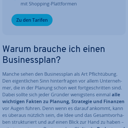
mit Shopping-Platt­for­men
Zu den Tarifen
Warum brauche ich einen
Busi­ness­plan?
Manche sehen den Busi­ness­plan als Art Pflicht­übung.
Den ei­gent­li­chen Sinn hin­ter­fra­gen vor allem Un­ter­neh­
mer, die in der Planung schon weit fort­ge­schrit­ten sind.
Dabei sollte sich jeder Gründer we­nigs­tens einmal
alle
wichtigen Fakten zu Planung, Strategie und Finanzen
vor Augen führen. Denn wenn es darauf ankommt, kann
es überaus nützlich sein, die Idee und das Ge­samt­vor­ha­
ben struk­tu­riert und auf einen Blick zur Hand zu haben –