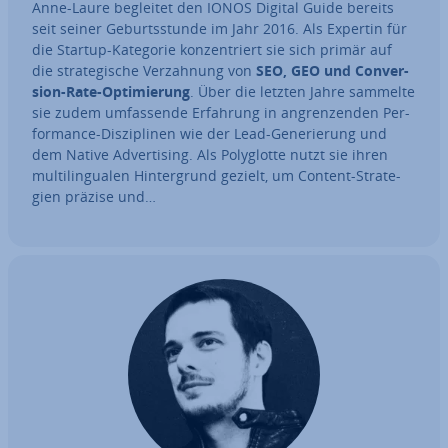
Anne-Laure begleitet den IONOS Digital Guide bereits
seit seiner Ge­burts­stun­de im Jahr 2016. Als Expertin für
die Startup-Kategorie kon­zen­triert sie sich primär auf
die stra­te­gi­sche Ver­zah­nung von
SEO, GEO und Con­ver­
si­on-Rate-Op­ti­mie­rung
. Über die letzten Jahre sammelte
sie zudem um­fas­sen­de Erfahrung in an­gren­zen­den Per­
for­mance-Dis­zi­pli­nen wie der Lead-Ge­ne­rie­rung und
dem Native Ad­ver­ti­sing. Als Po­ly­glot­te nutzt sie ihren
mul­ti­l­in­gua­len Hin­ter­grund gezielt, um Content-Stra­te­
gien präzise und…