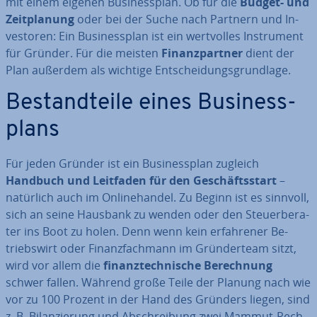
mit einem eigenen Busi­ness­plan. Ob für die
Budget- und
Zeit­pla­nung
oder bei der Suche nach Partnern und In­
ves­to­ren: Ein Busi­ness­plan ist ein wert­vol­les In­stru­ment
für Gründer. Für die meisten
Fi­nanz­part­ner
dient der
Plan außerdem als wichtige Ent­schei­dungs­grund­la­ge.
Be­stand­tei­le eines Busi­ness­
plans
Für jeden Gründer ist ein Busi­ness­plan zugleich
Handbuch und Leitfaden für den Ge­schäfts­start
–
natürlich auch im On­line­han­del. Zu Beginn ist es sinnvoll,
sich an seine Hausbank zu wenden oder den Steu­er­be­ra­
ter ins Boot zu holen. Denn wenn kein er­fah­re­ner Be­
triebs­wirt oder Fi­nanz­fach­mann im Grün­der­team sitzt,
wird vor allem die
fi­nanz­tech­ni­sche Be­rech­nung
schwer fallen. Während große Teile der Planung nach wie
vor zu 100 Prozent in der Hand des Gründers liegen, sind
z. B. Bi­lan­zie­rung und Ab­schrei­bung zwei Mammut-Rech­