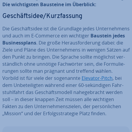
Die wich­tigs­ten Bausteine im Überblick:
Ge­schäfts­idee/Kurz­fas­sung
Die Ge­schäfts­idee ist die Grundlage jedes Un­ter­neh­mens
und auch im E-Commerce ein wichtiger
Baustein jedes
Busi­ness­plans
. Die große Her­aus­for­de­rung dabei: die
Ziele und Pläne des Un­ter­neh­mens in wenigen Sätzen auf
den Punkt zu bringen. Die Sprache sollte möglichst ver­
ständ­lich ohne unnötige Fach­wör­ter sein, die For­mu­lie­
run­gen sollte man prägnant und treffend wählen.
Vorbild ist für viele der so­ge­nann­te
Elevator-Pitch
, bei
dem Un­be­tei­lig­ten während einer 60-se­kün­di­gen Fahr­
stuhl­fahrt das Ge­schäfts­mo­dell na­he­ge­bracht werden
soll – in dieser knappen Zeit müssen alle wichtigen
Fakten zu den Un­ter­neh­mens­zie­len, der per­sön­li­chen
„Mission“ und der Er­folgs­stra­te­gie Platz finden.