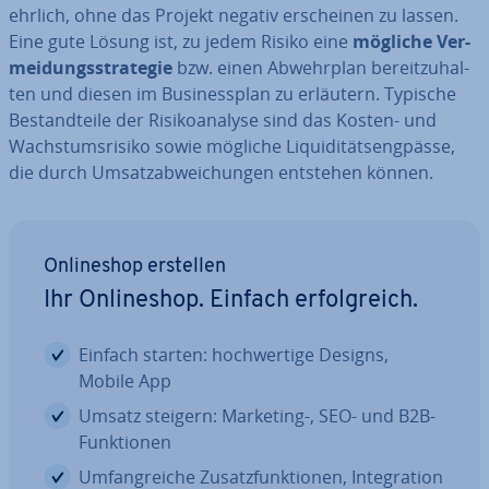
ehrlich, ohne das Projekt negativ er­schei­nen zu lassen.
Eine gute Lösung ist, zu jedem Risiko eine
mögliche Ver­
mei­dungs­stra­te­gie
bzw. einen Ab­wehr­plan be­reit­zu­hal­
ten und diesen im Busi­ness­plan zu erläutern. Typische
Be­stand­tei­le der Ri­si­ko­ana­ly­se sind das Kosten- und
Wachs­tums­ri­si­ko sowie mögliche Li­qui­di­täts­eng­päs­se,
die durch Um­satz­ab­wei­chun­gen entstehen können.
On­line­shop erstellen
Ihr On­line­shop. Einfach er­folg­reich.
Einfach starten: hoch­wer­ti­ge Designs,
Mobile App
Umsatz steigern: Marketing-, SEO- und B2B-
Funk­tio­nen
Um­fang­rei­che Zu­satz­funk­tio­nen, In­te­gra­ti­on