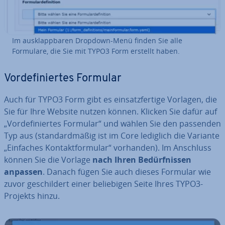
Im aus­klapp­ba­ren Dropdown-Menü finden Sie alle
Formulare, die Sie mit TYPO3 Form erstellt haben.
Vor­de­fi­nier­tes Formular
Auch für TYPO3 Form gibt es ein­satz­fer­ti­ge Vorlagen, die
Sie für Ihre Website nutzen können. Klicken Sie dafür auf
„Vor­de­fi­nier­tes Formular“ und wählen Sie den passenden
Typ aus (stan­dard­mä­ßig ist im Core lediglich die Variante
„Einfaches Kon­takt­for­mu­lar“ vorhanden). Im Anschluss
können Sie die Vorlage
nach Ihren Be­dürf­nis­sen
anpassen
. Danach fügen Sie auch dieses Formular wie
zuvor ge­schil­dert einer be­lie­bi­gen Seite Ihres TYPO3-
Projekts hinzu.