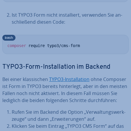
Ist TYPO3 Form nicht in­stal­liert, verwenden Sie an­
schlie­ßend diesen Code:
bash
composer
 require typo3/cms-form
TYPO3-Form-In­stal­la­ti­on im Backend
Bei einer klas­si­schen
TYPO3-In­stal­la­ti­on
ohne Composer
ist Form in TYPO3 bereits hin­ter­legt, aber in den meisten
Fällen noch nicht aktiviert. In diesem Fall müssen Sie
lediglich die beiden folgenden Schritte durch­füh­ren:
Rufen Sie im Backend die Option „Ver­wal­tungs­werk­
zeu­ge“ und dann „Er­wei­te­run­gen“ auf.
Klicken Sie beim Eintrag „TYPO3 CMS Form“ auf das