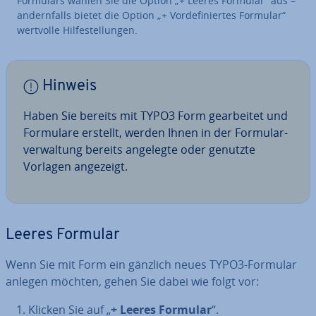
Formulars wählen Sie die Option „+ Leeres Formular“ aus –
an­dern­falls bietet die Option „+ Vor­de­fi­nier­tes Formular“
wertvolle Hil­fe­stel­lun­gen.
Hinweis
Haben Sie bereits mit TYPO3 Form ge­ar­bei­tet und
Formulare erstellt, werden Ihnen in der For­mu­lar­
ver­wal­tung bereits angelegte oder genutzte
Vorlagen angezeigt.
Leeres Formular
Wenn Sie mit Form ein gänzlich neues TYPO3-Formular
anlegen möchten, gehen Sie dabei wie folgt vor:
Klicken Sie auf „
+ Leeres Formular
“.