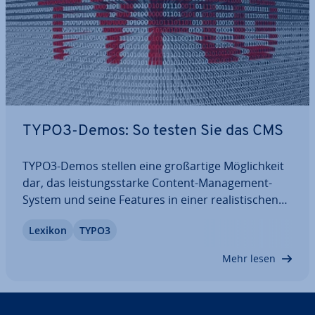
TYPO3-Demos: So testen Sie das CMS
TYPO3-Demos stellen eine groß­ar­ti­ge Mög­lich­keit
dar, das leis­tungs­star­ke Content-Ma­nage­ment-
System und seine Features in einer rea­lis­ti­schen
Test­um­ge­bung zu erkunden, um das volle
Lexikon
TYPO3
Potenzial von TYPO3 ken­nen­zu­ler­nen. In diesem
Guide erfahren Sie, was TYPO3-Demo-Websites
Mehr lesen
sind und…