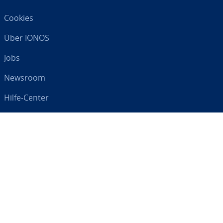
Cookies
Über IONOS
Jobs
Newsroom
Hilfe-Center
AGB
Da­ten­schutz
Impressum
Digital an Ihrer Seite