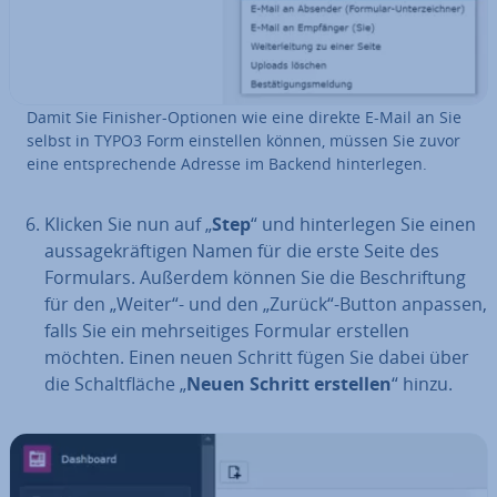
Damit Sie Finisher-Optionen wie eine direkte E-Mail an Sie
selbst in TYPO3 Form ein­stel­len können, müssen Sie zuvor
eine ent­spre­chen­de Adresse im Backend hin­ter­le­gen.
Klicken Sie nun auf „
Step
“ und hin­ter­le­gen Sie einen
aus­sa­ge­kräf­ti­gen Namen für die erste Seite des
Formulars. Außerdem können Sie die Be­schrif­tung
für den „Weiter“- und den „Zurück“-Button anpassen,
falls Sie ein mehr­sei­ti­ges Formular erstellen
möchten. Einen neuen Schritt fügen Sie dabei über
die Schalt­flä­che „
Neuen Schritt erstellen
“ hinzu.