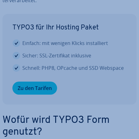
ter­ver­ar­bei­tet.
TYPO3 für Ihr Hosting Paket
Einfach: mit wenigen Klicks in­stal­liert
Sicher: SSL-Zer­ti­fi­kat inklusive
Schnell: PHP8, OPcache und SSD Webspace
Zu den Tarifen
Wofür wird TYPO3 Form
genutzt?