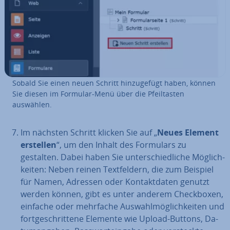
Sobald Sie einen neuen Schritt hin­zu­ge­fügt haben, können
Sie diesen im Formular-Menü über die Pfeil­tas­ten
auswählen.
Im nächsten Schritt klicken Sie auf „
Neues Element
erstellen
“, um den Inhalt des Formulars zu
gestalten. Dabei haben Sie un­ter­schied­li­che Mög­lich­
kei­ten: Neben reinen Text­fel­dern, die zum Beispiel
für Namen, Adressen oder Kon­takt­da­ten genutzt
werden können, gibt es unter anderem Check­bo­xen,
einfache oder mehrfache Aus­wahl­mög­lich­kei­ten und
fort­ge­schrit­te­ne Elemente wie Upload-Buttons, Da­