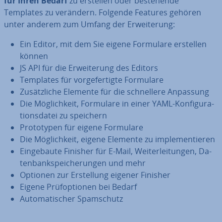
für Ihren Bedarf
zu erstellen oder be­stehen­de
Templates zu verändern. Folgende Features gehören
unter anderem zum Umfang der Er­wei­te­rung:
Ein Editor, mit dem Sie eigene Formulare erstellen
können
JS API für die Er­wei­te­rung des Editors
Templates für vor­ge­fer­tig­te Formulare
Zu­sätz­li­che Elemente für die schnel­le­re Anpassung
Die Mög­lich­keit, Formulare in einer YAML-Kon­fi­gu­ra­
ti­ons­da­tei zu speichern
Pro­to­ty­pen für eigene Formulare
Die Mög­lich­keit, eigene Elemente zu im­ple­men­tie­ren
Ein­ge­bau­te Finisher für E-Mail, Wei­ter­lei­tun­gen, Da­
ten­bank­spei­che­run­gen und mehr
Optionen zur Er­stel­lung eigener Finisher
Eigene Prüf­op­tio­nen bei Bedarf
Au­to­ma­ti­scher Spam­schutz