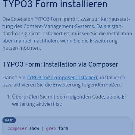
TYPO3 Form in­stal­lie­ren
Die Extension TYPO3 Form gehört zwar zur Kern­aus­stat­
tung des Content-Ma­nage­ment-Systems. Da sie stan­
dard­mä­ßig nicht in­stal­liert ist, müssen Sie die In­stal­la­ti­on
aber manuell nachholen, wenn Sie die Er­wei­te­rung
nutzen möchten.
TYPO3 Form: In­stal­la­ti­on via Composer
Haben Sie
TYPO3 mit Composer in­stal­liert
, in­stal­lie­ren
bzw. ak­ti­vie­ren Sie die Er­wei­te­rung fol­gen­der­ma­ßen:
Über­prü­fen Sie mit dem folgenden Code, ob die Er­
wei­te­rung aktiviert ist:
bash
composer
 show 
|
grep
 form