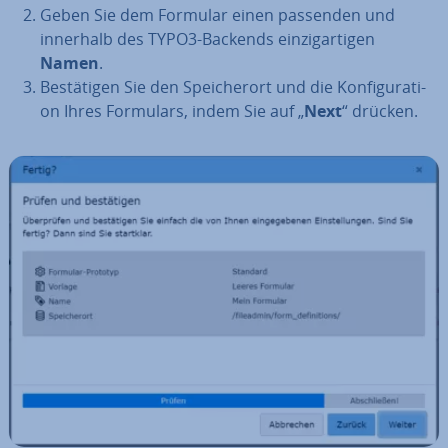
Geben Sie dem Formular einen passenden und
innerhalb des TYPO3-Backends ein­zig­ar­ti­gen
Namen
.
Be­stä­ti­gen Sie den Spei­cher­ort und die Kon­fi­gu­ra­ti­
on Ihres Formulars, indem Sie auf „
Next
“ drücken.