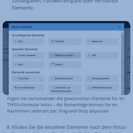
tuman­ga­ben, Pass­wort­ein­ga­be oder ver­steck­te
Elemente.
Fügen Sie nach­ein­an­der die ge­wünsch­ten Elemente für Ihr
TYPO3-Formular hinzu – die Rei­hen­fol­ge können Sie im
Nach­hin­ein jederzeit per Drag-and-Drop anpassen.
Klicken Sie die einzelnen Elemente nach dem Hin­zu­