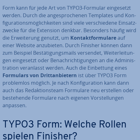
Form kann für jede Art von TYPO3-Formular ein­ge­setzt
werden. Durch die an­ge­spro­che­nen Templates und Kon­
fi­gu­ra­ti­ons­mög­lich­kei­ten sind viele ver­schie­de­ne Ein­satz­
zwe­cke für die Extension denkbar. Besonders häufig wird
die Er­wei­te­rung genutzt, um
Kon­takt­for­mu­la­re
auf
einer Website an­zu­bie­ten. Durch Finisher können dann
zum Beispiel Be­stä­ti­gungs­mails versendet, Wei­ter­lei­tun­
gen ein­ge­setzt oder Be­nach­rich­ti­gun­gen an die Ad­mi­nis­
tra­ti­on ver­an­lasst werden. Auch die Ein­bet­tung eines
Formulars von Dritt­an­bie­tern
ist über TYPO3 Form
pro­blem­los möglich. Je nach Kon­fi­gu­ra­ti­on kann dann
auch das Re­dak­ti­ons­team Formulare neu erstellen oder
be­stehen­de Formulare nach eigenen Vor­stel­lun­gen
anpassen.
TYPO3 Form: Welche Rollen
spielen Finisher?