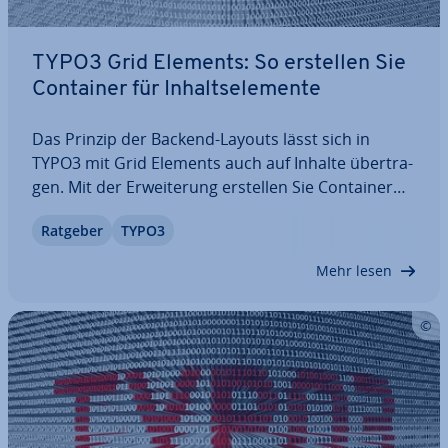
TYPO3 Grid Elements: So erstellen Sie
Container für In­halts­ele­men­te
Das Prinzip der Backend-Layouts lässt sich in
TYPO3 mit Grid Elements auch auf Inhalte über­tra­
gen. Mit der Er­wei­te­rung erstellen Sie Container
und Raster, die Sie beliebig mit Content füllen
Ratgeber
TYPO3
können – un­ab­hän­gig vom Layout Ihrer TYPO3-
Website. In diesem Artikel stellen wir Ihnen…
Mehr lesen