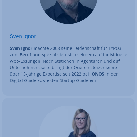
Sven Ignor
Sven Ignor
machte 2008 seine Lei­den­schaft für TYPO3
zum Beruf und spe­zia­li­siert sich seitdem auf in­di­vi­du­el­le
Web-Lösungen. Nach Stationen in Agenturen und auf
Un­ter­neh­mens­sei­te bringt der Quer­ein­stei­ger seine
über 15-jährige Expertise seit 2022 bei
IONOS
in den
Digital Guide sowie den Startup Guide ein.