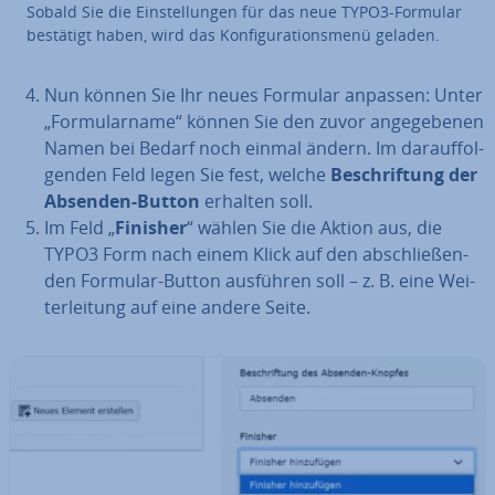
Sobald Sie die Ein­stel­lun­gen für das neue TYPO3-Formular
bestätigt haben, wird das Kon­fi­gu­ra­ti­ons­me­nü geladen.
Nun können Sie Ihr neues Formular anpassen: Unter
„For­mu­lar­na­me“ können Sie den zuvor an­ge­ge­be­nen
Namen bei Bedarf noch einmal ändern. Im dar­auf­fol­
gen­den Feld legen Sie fest, welche
Be­schrif­tung der
Absenden-Button
erhalten soll.
Im Feld „
Finisher
“ wählen Sie die Aktion aus, die
TYPO3 Form nach einem Klick auf den ab­schlie­ßen­
den Formular-Button ausführen soll – z. B. eine Wei­
ter­lei­tung auf eine andere Seite.