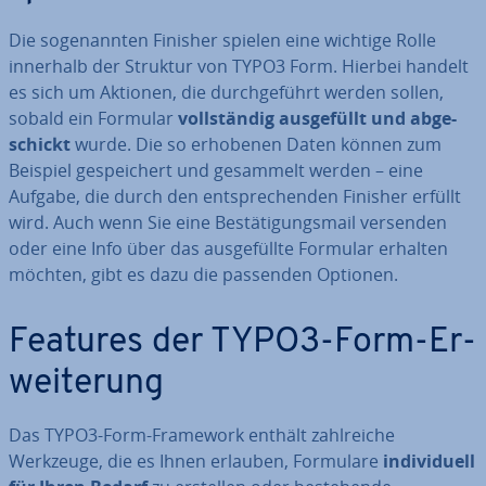
Die so­ge­nann­ten Finisher spielen eine wichtige Rolle
innerhalb der Struktur von TYPO3 Form. Hierbei handelt
es sich um Aktionen, die durch­ge­führt werden sollen,
sobald ein Formular
voll­stän­dig aus­ge­füllt und ab­ge­
schickt
wurde. Die so erhobenen Daten können zum
Beispiel ge­spei­chert und gesammelt werden – eine
Aufgabe, die durch den ent­spre­chen­den Finisher erfüllt
wird. Auch wenn Sie eine Be­stä­ti­gungs­mail versenden
oder eine Info über das aus­ge­füll­te Formular erhalten
möchten, gibt es dazu die passenden Optionen.
Features der TYPO3-Form-Er­
wei­te­rung
Das TYPO3-Form-Framework enthält zahl­rei­che
Werkzeuge, die es Ihnen erlauben, Formulare
in­di­vi­du­ell