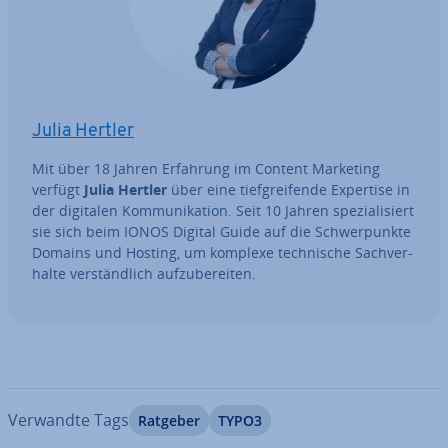
Julia Hertler
Mit über 18 Jahren Erfahrung im Content Marketing
verfügt
Julia Hertler
über eine tief­grei­fen­de Expertise in
der digitalen Kom­mu­ni­ka­ti­on. Seit 10 Jahren spe­zia­li­siert
sie sich beim IONOS Digital Guide auf die Schwer­punk­te
Domains und Hosting, um komplexe tech­ni­sche Sach­ver­
hal­te ver­ständ­lich auf­zu­be­rei­ten.
Verwandte Tags
Ratgeber
TYPO3