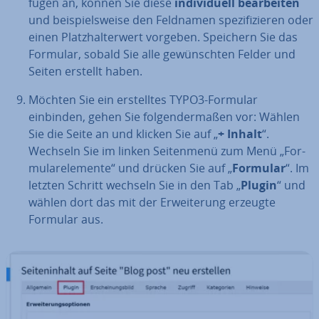
fü­gen an, können Sie diese
in­di­vi­du­ell be­ar­bei­ten
und bei­spiels­wei­se den Feldnamen spe­zi­fi­zie­ren oder
einen Platz­hal­ter­wert vorgeben. Speichern Sie das
Formular, sobald Sie alle ge­wünsch­ten Felder und
Seiten erstellt haben.
Möchten Sie ein er­stell­tes TYPO3-Formular
einbinden, gehen Sie fol­gen­der­ma­ßen vor: Wählen
Sie die Seite an und klicken Sie auf „
+ Inhalt
“.
Wechseln Sie im linken Sei­ten­me­nü zum Menü „For­
mu­lar­ele­men­te“ und drücken Sie auf „
Formular
“. Im
letzten Schritt wechseln Sie in den Tab „
Plugin
“ und
wählen dort das mit der Er­wei­te­rung erzeugte
Formular aus.