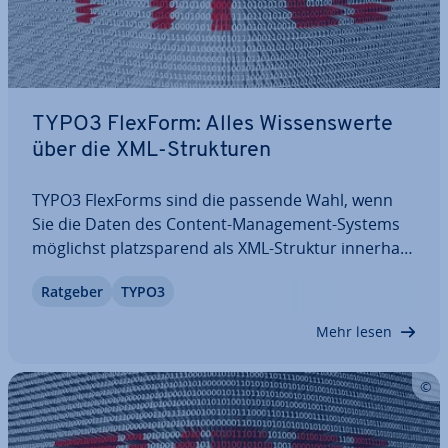
TYPO3 FlexForm: Alles Wis­sens­wer­te
über die XML-Struk­tu­ren
TYPO3 FlexForms sind die passende Wahl, wenn
Sie die Daten des Content-Ma­nage­ment-Systems
möglichst platz­spa­rend als XML-Struktur innerhalb
einer einzigen Spalte in einer Datenbank sichern
Ratgeber
TYPO3
möchten. In diesem Artikel erfahren Sie, was
FlexForms sind und wofür sie genutzt werden.…
Mehr lesen