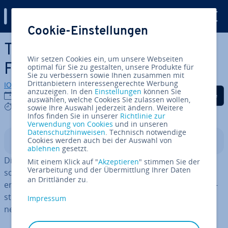
Digital Guide
Cookie-Einstellungen
Zum Haupt­in­halt springen
TYPO3 Form: Einfach
Wir setzen Cookies ein, um unsere Webseiten
Formulare in TYPO3 anlegen
optimal für Sie zu gestalten, unsere Produkte für
Sie zu verbessern sowie Ihnen zusammen mit
Drittanbietern interessengerechte Werbung
IONOS Redaktion
anzuzeigen. In den
Einstellungen
können Sie
Auf Facebook teilen
Auf Twitter teilen
Auf LinkedIn tei
21.10.2024
auswählen, welche Cookies Sie zulassen wollen,
9 mins
sowie Ihre Auswahl jederzeit ändern. Weitere
Infos finden Sie in unserer
Richtlinie zur
Verwendung von Cookies
und in unseren
Datenschutzhinweisen
. Technisch notwendige
Cookies werden auch bei der Auswahl von
In­halts­ver­zeich­nis
ablehnen
gesetzt.
Die TYPO3-Er­wei­te­rung Form wird genutzt, um un­ter­
Mit einem Klick auf "
Akzeptieren
" stimmen Sie der
Verarbeitung und der Übermittlung Ihrer Daten
schied­li­che Formulare für eine TYPO3-Website zu
an Drittländer zu.
erstellen. Nut­ze­rin­nen und Nutzer können dabei auf be­
stehen­de Templates zu­rück­grei­fen oder ein komplett
Impressum
neues Formular anlegen.