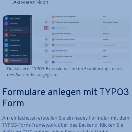
„Ak­ti­vie­ren“-Icon.
De­ak­ti­vier­te TYPO3-Ex­ten­si­ons sind im Er­wei­te­rungs­me­nü
des Backends aus­ge­graut.
Formulare anlegen mit TYPO3
Form
Am ein­fachs­ten erstellen Sie ein neues Formular mit dem
TYPO3-Form-Framework über das Backend. Klicken Sie