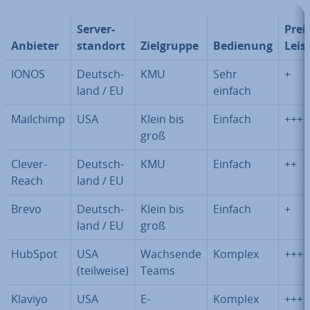
Ser­ver­
Preis
Anbieter
stand­ort
Ziel­grup­pe
Bedienung
Leis
IONOS
Deutsch­
KMU
Sehr
+
land / EU
einfach
Mailchimp
USA
Klein bis
Einfach
+++
groß
Cle­ver­
Deutsch­
KMU
Einfach
++
Reach
land / EU
Brevo
Deutsch­
Klein bis
Einfach
+
land / EU
groß
HubSpot
USA
Wachsende
Komplex
+++
(teilweise)
Teams
Klaviyo
USA
E-
Komplex
+++