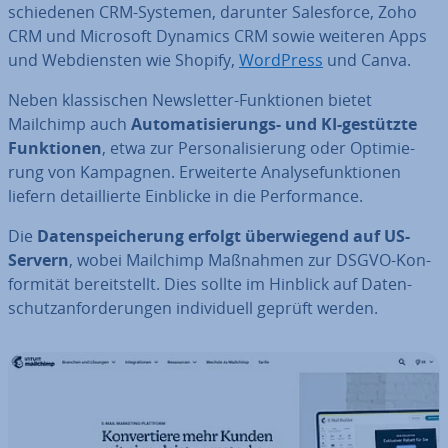
schie­de­nen CRM-Systemen, darunter Sa­les­force, Zoho
CRM und Microsoft Dynamics CRM sowie weiteren Apps
und Web­diens­ten wie Shopify,
WordPress
und Canva.
Neben klas­si­schen News­let­ter-Funk­tio­nen bietet
Mailchimp auch
Au­to­ma­ti­sie­rungs- und KI-gestützte
Funk­tio­nen
, etwa zur Per­so­na­li­sie­rung oder Op­ti­mie­
rung von Kampagnen. Er­wei­ter­te Ana­ly­se­funk­tio­nen
liefern de­tail­lier­te Einblicke in die Per­for­mance.
Die
Da­ten­spei­che­rung erfolgt über­wie­gend auf US-
Servern
, wobei Mailchimp Maßnahmen zur DSGVO-Kon­
for­mi­tät be­reit­stellt. Dies sollte im Hinblick auf Da­ten­
schutz­an­for­de­run­gen in­di­vi­du­ell geprüft werden.