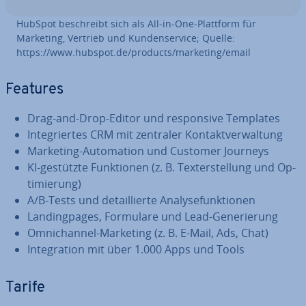
HubSpot be­schreibt sich als All-in-One-Plattform für
Marketing, Vertrieb und Kun­den­ser­vice; Quelle:
https://www.hubspot.de/products/marketing/email
Features
Drag-and-Drop-Editor und re­spon­si­ve Templates
In­te­grier­tes CRM mit zentraler Kon­takt­ver­wal­tung
Marketing-Au­to­ma­ti­on und Customer Journeys
KI-gestützte Funk­tio­nen (z. B. Tex­terstel­lung und Op­
ti­mie­rung)
A/B-Tests und de­tail­lier­te Ana­ly­se­funk­tio­nen
Landing­pa­ges, Formulare und Lead-Ge­ne­rie­rung
Om­nich­an­nel-Marketing (z. B. E-Mail, Ads, Chat)
In­te­gra­ti­on mit über 1.000 Apps und Tools
Tarife