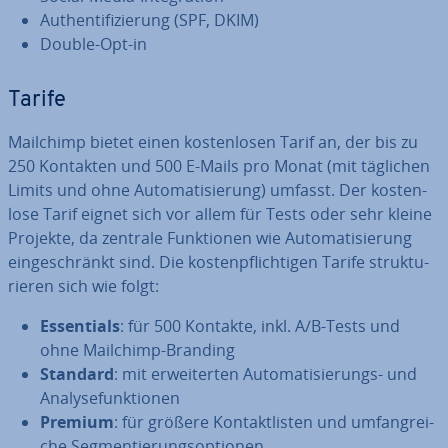
Au­then­ti­fi­zie­rung (SPF, DKIM)
Double-Opt-in
Tarife
Mailchimp bietet einen kos­ten­lo­sen Tarif an, der bis zu
250 Kontakten und 500 E-Mails pro Monat (mit täglichen
Limits und ohne Au­to­ma­ti­sie­rung) umfasst. Der kos­ten­
lo­se Tarif eignet sich vor allem für Tests oder sehr kleine
Projekte, da zentrale Funk­tio­nen wie Au­to­ma­ti­sie­rung
ein­ge­schränkt sind. Die kos­ten­pflich­ti­gen Tarife struk­tu­
rie­ren sich wie folgt:
Es­sen­ti­als
: für 500 Kontakte, inkl. A/B-Tests und
ohne Mailchimp-Branding
Standard
: mit er­wei­ter­ten Au­to­ma­ti­sie­rungs- und
Ana­ly­se­funk­tio­nen
Premium
: für größere Kon­takt­lis­ten und um­fang­rei­
che Seg­men­tie­rungs­op­tio­nen