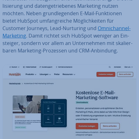
li­sie­rung und da­ten­ge­trie­be­nes Marketing nutzen
möchten. Neben grund­le­gen­den E-Mail-Funk­tio­nen
bietet HubSpot um­fang­rei­che Mög­lich­kei­ten für
Customer Journeys, Lead-Nurturing und
Om­nich­an­nel-
Marketing
. Damit richtet sich HubSpot weniger an Ein­
stei­ger, sondern vor allem an Un­ter­neh­men mit ska­lier­
ba­ren Marketing-Prozessen und CRM-Anbindung.