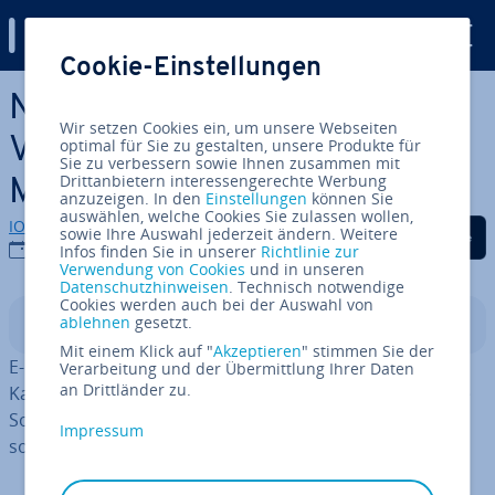
Digital Guide
Cookie-Einstellungen
Zum Haupt­in­halt springen
News­let­ter-Software-
Wir setzen Cookies ein, um unsere Webseiten
Vergleich: Die besten E-Mail-
optimal für Sie zu gestalten, unsere Produkte für
Sie zu verbessern sowie Ihnen zusammen mit
Drittanbietern interessengerechte Werbung
Marketing-Anbieter
anzuzeigen. In den
Einstellungen
können Sie
auswählen, welche Cookies Sie zulassen wollen,
IONOS Redaktion
Auf Facebook teilen
Auf Twitter teilen
Auf LinkedIn tei
sowie Ihre Auswahl jederzeit ändern. Weitere
28.07.2026
Infos finden Sie in unserer
Richtlinie zur
Verwendung von Cookies
und in unseren
Datenschutzhinweisen
. Technisch notwendige
Cookies werden auch bei der Auswahl von
ablehnen
gesetzt.
In­halts­ver­zeich­nis
Mit einem Klick auf "
Akzeptieren
" stimmen Sie der
E-Mail-Marketing-Tools helfen Ihnen dabei, News­let­ter-
Verarbeitung und der Übermittlung Ihrer Daten
an Drittländer zu.
Kampagnen für Ihr Business auf­zu­zie­hen. Ver­schie­de­ne
Soft­ware­lö­sun­gen bieten un­ter­schied­li­che Features
Impressum
sowie Preis­plä­ne an.