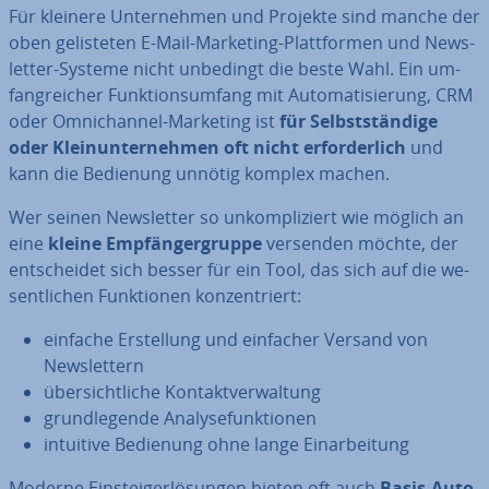
Für kleinere Un­ter­neh­men und Projekte sind manche der
oben ge­lis­te­ten E-Mail-Marketing-Platt­for­men und News­
let­ter-Systeme nicht unbedingt die beste Wahl. Ein um­
fang­rei­cher Funk­ti­ons­um­fang mit Au­to­ma­ti­sie­rung, CRM
oder Om­nich­an­nel-Marketing ist
für Selbst­stän­di­ge
oder Klein­un­ter­neh­men oft nicht er­for­der­lich
und
kann die Bedienung unnötig komplex machen.
Wer seinen News­let­ter so un­kom­pli­ziert wie möglich an
eine
kleine Emp­fän­ger­grup­pe
versenden möchte, der
ent­schei­det sich besser für ein Tool, das sich auf die we­
sent­li­chen Funk­tio­nen kon­zen­triert:
einfache Er­stel­lung und einfacher Versand von
News­let­tern
über­sicht­li­che Kon­takt­ver­wal­tung
grund­le­gen­de Ana­ly­se­funk­tio­nen
intuitive Bedienung ohne lange Ein­ar­bei­tung
Moderne Ein­stei­ger­lö­sun­gen bieten oft auch
Basis-Au­to­