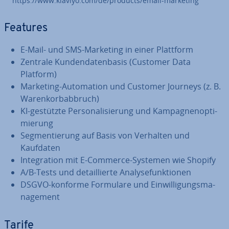
https://www.klaviyo.com/de/products/email-marketing
Features
E-Mail- und SMS-Marketing in einer Plattform
Zentrale Kun­den­da­ten­ba­sis (Customer Data
Platform)
Marketing-Au­to­ma­ti­on und Customer Journeys (z. B.
Wa­ren­korb­ab­bruch)
KI-gestützte Per­so­na­li­sie­rung und Kam­pa­gnen­op­ti­
mie­rung
Seg­men­tie­rung auf Basis von Verhalten und
Kaufdaten
In­te­gra­ti­on mit E-Commerce-Systemen wie Shopify
A/B-Tests und de­tail­lier­te Ana­ly­se­funk­tio­nen
DSGVO-konforme Formulare und Ein­wil­li­gungs­ma­
nage­ment
Tarife