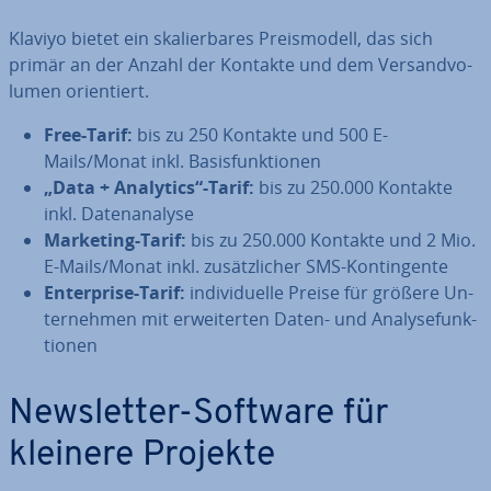
Klaviyo bietet ein ska­lier­ba­res Preis­mo­dell, das sich
primär an der Anzahl der Kontakte und dem Ver­sand­vo­
lu­men ori­en­tiert.
Free-Tarif:
bis zu 250 Kontakte und 500 E-
Mails/Monat inkl. Ba­sis­funk­tio­nen
„Data + Analytics“-Tarif:
bis zu 250.000 Kontakte
inkl. Da­ten­ana­ly­se
Marketing-Tarif:
bis zu 250.000 Kontakte und 2 Mio.
E-Mails/Monat inkl. zu­sätz­li­cher SMS-Kon­tin­gen­te
En­ter­pri­se-Tarif:
in­di­vi­du­el­le Preise für größere Un­
ter­neh­men mit er­wei­ter­ten Daten- und Ana­ly­se­funk­
tio­nen
News­let­ter-Software für
kleinere Projekte