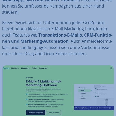
können Sie um­fas­sen­de Kampagnen aus einer Hand
steuern.
Brevo eignet sich für Un­ter­neh­men jeder Größe und
bietet neben klas­si­schen E-Mail-Marketing-Funk­tio­nen
auch Features wie
Trans­ak­ti­ons-E-Mails, CRM-Funk­tio­
nen und Marketing-Au­to­ma­ti­on
. Auch An­mel­de­for­mu­
la­re und Landing­pa­ges lassen sich ohne Vor­kennt­nis­se
über einen Drag-and-Drop-Editor erstellen.