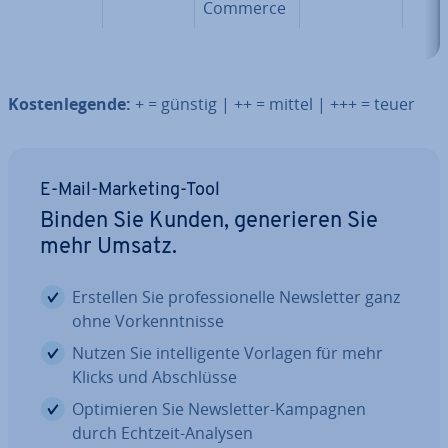
Commerce
Kos­ten­le­gen­de:
+ = günstig | ++ = mittel | +++ = teuer
E-Mail-Marketing-Tool
Binden Sie Kunden, ge­ne­rie­ren Sie
mehr Umsatz.
Erstellen Sie pro­fes­sio­nel­le News­let­ter ganz
ohne Vor­kennt­nis­se
Nutzen Sie in­tel­li­gen­te Vorlagen für mehr
Klicks und Ab­schlüs­se
Op­ti­mie­ren Sie News­let­ter-Kampagnen
durch Echtzeit-Analysen