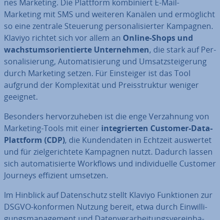
nes Marketing. Die Plattform kom­bi­niert E-Mail-
Marketing mit SMS und weiteren Kanälen und er­mög­licht
so eine zentrale Steuerung per­so­na­li­sier­ter Kampagnen.
Klaviyo richtet sich vor allem an
Online-Shops und
wachs­tums­ori­en­tier­te Un­ter­neh­men
, die stark auf Per­
so­na­li­sie­rung, Au­to­ma­ti­sie­rung und Um­satz­stei­ge­rung
durch Marketing setzen. Für Ein­stei­ger ist das Tool
aufgrund der Kom­ple­xi­tät und Preis­struk­tur weniger
geeignet.
Besonders her­vor­zu­he­ben ist die enge Ver­zah­nung von
Marketing-Tools mit einer
in­te­grier­ten Customer-Data-
Plattform (CDP)
, die Kun­den­da­ten in Echtzeit auswertet
und für ziel­ge­rich­te­te Kampagnen nutzt. Dadurch lassen
sich au­to­ma­ti­sier­te Workflows und in­di­vi­du­el­le Customer
Journeys effizient umsetzen.
Im Hinblick auf Da­ten­schutz stellt Klaviyo Funk­tio­nen zur
DSGVO-konformen Nutzung bereit, etwa durch Ein­wil­li­
gungs­ma­nage­ment und Da­ten­ver­ar­bei­tungs­ver­ein­ba­