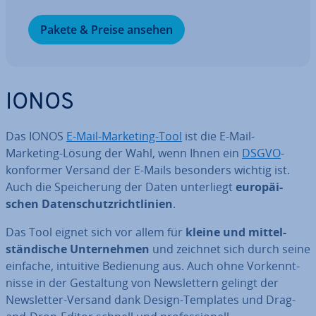
Pakete & Preise ansehen
IONOS
Das IONOS
E-Mail-Marketing-Tool
ist die E-Mail-
Marketing-Lösung der Wahl, wenn Ihnen ein
DSGVO
-
konformer Versand der E-Mails besonders wichtig ist.
Auch die Spei­che­rung der Daten un­ter­liegt
eu­ro­päi­
schen Da­ten­schutz­richt­li­ni­en
.
Das Tool eignet sich vor allem für
kleine und mit­tel­
stän­di­sche Un­ter­neh­men
und zeichnet sich durch seine
einfache, intuitive Bedienung aus. Auch ohne Vor­kennt­
nis­se in der Ge­stal­tung von News­let­tern gelingt der
News­let­ter-Versand dank Design-Templates und Drag-