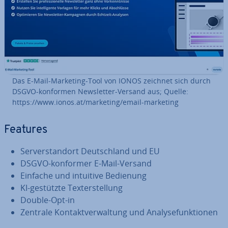
Das E-Mail-Marketing-Tool von IONOS zeichnet sich durch
DSGVO-konformen News­let­ter-Versand aus; Quelle:
https://www.ionos.at/marketing/email-marketing
Features
Ser­ver­stand­ort Deutsch­land und EU
DSGVO-konformer E-Mail-Versand
Einfache und intuitive Bedienung
KI-gestützte Tex­terstel­lung
Double-Opt-in
Zentrale Kon­takt­ver­wal­tung und Ana­ly­se­funk­tio­nen