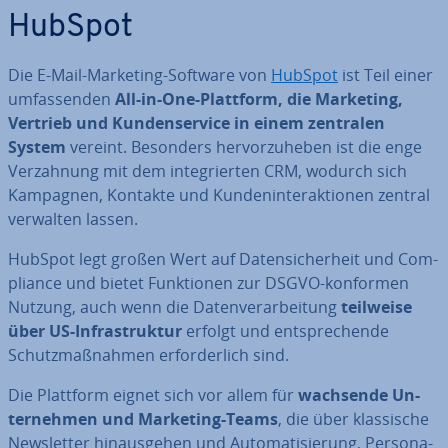
HubSpot
Die E-Mail-Marketing-Software von
HubSpot
ist Teil einer
um­fas­sen­den
All-in-One-Plattform, die Marketing,
Vertrieb und Kun­den­ser­vice in einem zentralen
System
vereint. Besonders her­vor­zu­he­ben ist die enge
Ver­zah­nung mit dem in­te­grier­ten CRM, wodurch sich
Kampagnen, Kontakte und Kun­den­in­ter­ak­tio­nen zentral
verwalten lassen.
HubSpot legt großen Wert auf Da­ten­si­cher­heit und Com­
pli­ance und bietet Funk­tio­nen zur DSGVO-konformen
Nutzung, auch wenn die Da­ten­ver­ar­bei­tung
teilweise
über US-In­fra­struk­tur
erfolgt und ent­spre­chen­de
Schutz­maß­nah­men er­for­der­lich sind.
Die Plattform eignet sich vor allem für
wachsende Un­
ter­neh­men und Marketing-Teams
, die über klas­si­sche
News­let­ter hin­aus­ge­hen und Au­to­ma­ti­sie­rung, Per­so­na­