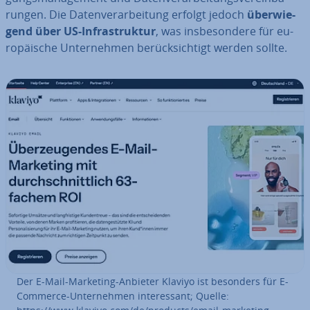
run­gen. Die Da­ten­ver­ar­bei­tung erfolgt jedoch
über­wie­
gend über US-In­fra­struk­tur
, was ins­be­son­de­re für eu­
ro­päi­sche Un­ter­neh­men be­rück­sich­tigt werden sollte.
Der E-Mail-Marketing-Anbieter Klaviyo ist besonders für E-
Commerce-Un­ter­neh­men in­ter­es­sant; Quelle: