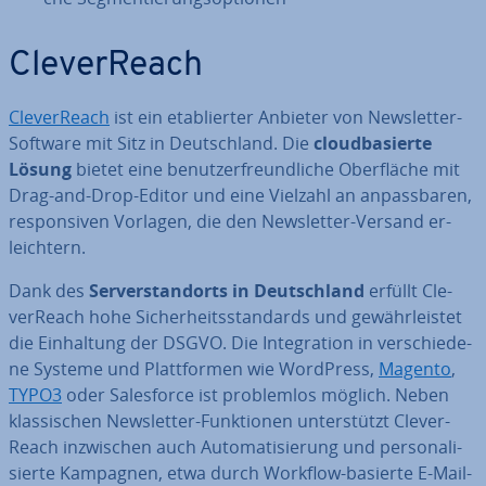
Cle­ver­Reach
Cle­ver­Reach
ist ein eta­blier­ter Anbieter von News­let­ter-
Software mit Sitz in Deutsch­land. Die
cloud­ba­sier­te
Lösung
bietet eine be­nut­zer­freund­li­che Ober­flä­che mit
Drag-and-Drop-Editor und eine Vielzahl an an­pass­ba­ren,
re­spon­si­ven Vorlagen, die den News­let­ter-Versand er­
leich­tern.
Dank des
Ser­ver­stand­orts in Deutsch­land
erfüllt Cle­
ver­Reach hohe Si­cher­heits­stan­dards und ge­währ­leis­tet
die Ein­hal­tung der DSGVO. Die In­te­gra­ti­on in ver­schie­de­
ne Systeme und Platt­for­men wie WordPress,
Magento
,
TYPO3
oder Sa­les­force ist pro­blem­los möglich. Neben
klas­si­schen News­let­ter-Funk­tio­nen un­ter­stützt Cle­ver­
Reach in­zwi­schen auch Au­to­ma­ti­sie­rung und per­so­na­li­
sier­te Kampagnen, etwa durch Workflow-basierte E-Mail-