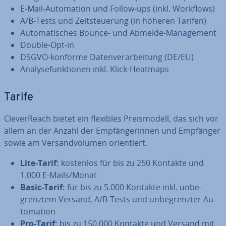
E-Mail-Au­to­ma­ti­on und Follow-ups (inkl. Workflows)
A/B-Tests und Zeit­steue­rung (in höheren Tarifen)
Au­to­ma­ti­sches Bounce- und Abmelde-Ma­nage­ment
Double-Opt-in
DSGVO-konforme Da­ten­ver­ar­bei­tung (DE/EU)
Ana­ly­se­funk­tio­nen inkl. Klick-Heatmaps
Tarife
Cle­ver­Reach bietet ein flexibles Preis­mo­dell, das sich vor
allem an der Anzahl der Emp­fän­ge­rin­nen und Empfänger
sowie am Ver­sand­vo­lu­men ori­en­tiert.
Lite-Tarif:
kostenlos für bis zu 250 Kontakte und
1.000 E-Mails/Monat
Basic-Tarif:
für bis zu 5.000 Kontakte inkl. un­be­
grenz­tem Versand, A/B-Tests und un­be­grenz­ter Au­
to­ma­ti­on
Pro-Tarif:
bis zu 150.000 Kontakte und Versand mit