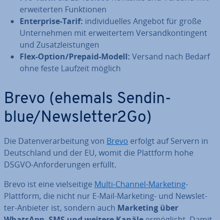
er­wei­ter­ten Funk­tio­nen
En­ter­pri­se-Tarif:
in­di­vi­du­el­les Angebot für große
Un­ter­neh­men mit er­wei­ter­tem Ver­sand­kon­tin­gent
und Zu­satz­leis­tun­gen
Flex-Option/Prepaid-Modell:
Versand nach Bedarf
ohne feste Laufzeit möglich
Brevo (ehemals Sen­din­
blue/News­let­ter2Go)
Die Da­ten­ver­ar­bei­tung von
Brevo
erfolgt auf Servern in
Deutsch­land und der EU, womit die Plattform hohe
DSGVO-An­for­de­run­gen erfüllt.
Brevo ist eine viel­sei­ti­ge
Multi-Channel-Marketing
-
Plattform, die nicht nur E-Mail-Marketing- und News­let­
ter-Anbieter ist, sondern auch
Marketing über
WhatsApp, SMS und weitere Kanäle
er­mög­licht. Damit