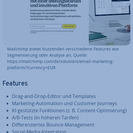
Mailchimp bietet Nutzenden ver­schie­de­ne Features wie
Seg­men­tie­rung oder Analyse an; Quelle:
https://mailchimp.com/de/solutions/email-marketing-
platform/?currency=EUR
Features
Drag-and-Drop-Editor und Templates
Marketing-Au­to­ma­ti­on und Customer Journeys
KI-gestützte Funk­tio­nen (z. B. Content-Op­ti­mie­rung)
A/B-Tests (in höheren Tarifen)
Dif­fe­ren­zier­tes Bounce-Ma­nage­ment
Social-Media-In­te­gra­ti­on