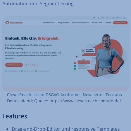
Au­to­ma­ti­on und Seg­men­tie­rung.
Cle­ver­Reach ist ein DSGVO-konformes News­let­ter-Tool aus
Deutsch­land; Quelle: https://www.cle­ver­reach.com/de-de/
Features
Drag-and-Drop-Editor und re­spon­si­ve Templates