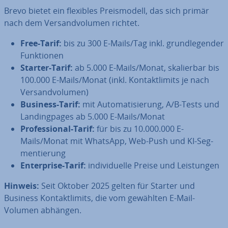
Brevo bietet ein flexibles Preis­mo­dell, das sich primär
nach dem Ver­sand­vo­lu­men richtet.
Free-Tarif:
bis zu 300 E-Mails/Tag inkl. grund­le­gen­der
Funk­tio­nen
Starter-Tarif:
ab 5.000 E-Mails/Monat, ska­lier­bar bis
100.000 E-Mails/Monat (inkl. Kon­takt­li­mits je nach
Ver­sand­vo­lu­men)
Business-Tarif:
mit Au­to­ma­ti­sie­rung, A/B-Tests und
Landing­pa­ges ab 5.000 E-Mails/Monat
Pro­fes­sio­nal-Tarif:
für bis zu 10.000.000 E-
Mails/Monat mit WhatsApp, Web-Push und KI-Seg­
men­tie­rung
En­ter­pri­se-Tarif:
in­di­vi­du­el­le Preise und Leis­tun­gen
Hinweis:
Seit Oktober 2025 gelten für Starter und
Business Kon­takt­li­mits, die vom gewählten E-Mail-
Volumen abhängen.