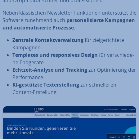
and-Drop-Editor schnell und pro­fes­sio­nell.
Neben klas­si­schen News­let­ter-Funk­tio­nen un­ter­stützt die
Software zunehmend auch
per­so­na­li­sier­te Kampagnen
und au­to­ma­ti­sier­te Prozesse
:
Zentrale Kon­takt­ver­wal­tung
für ziel­ge­rich­te­te
Kampagnen
Templates und re­spon­si­ves Design
für ver­schie­de­
ne Endgeräte
Echtzeit-Analyse und Tracking
zur Op­ti­mie­rung der
Per­for­mance
KI-gestützte Tex­terstel­lung
zur schnel­le­ren
Content-Er­stel­lung