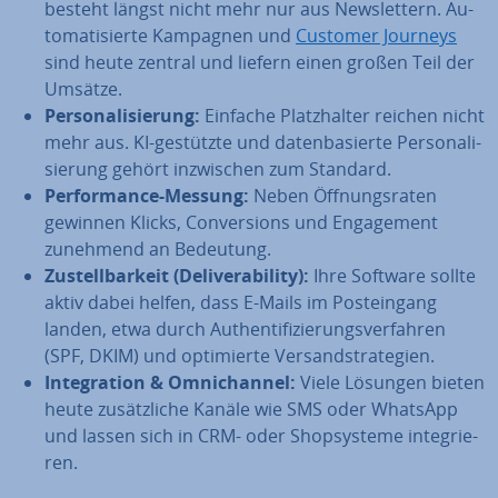
besteht längst nicht mehr nur aus News­let­tern. Au­
to­ma­ti­sier­te Kampagnen und
Customer Journeys
sind heute zentral und liefern einen großen Teil der
Umsätze.
Per­so­na­li­sie­rung:
Einfache Platz­hal­ter reichen nicht
mehr aus. KI-gestützte und da­ten­ba­sier­te Per­so­na­li­
sie­rung gehört in­zwi­schen zum Standard.
Per­for­mance-Messung:
Neben Öff­nungs­ra­ten
gewinnen Klicks, Con­ver­si­ons und En­ga­ge­ment
zunehmend an Bedeutung.
Zu­stell­bar­keit (De­li­vera­bi­li­ty):
Ihre Software sollte
aktiv dabei helfen, dass E-Mails im Post­ein­gang
landen, etwa durch Au­then­ti­fi­zie­rungs­ver­fah­ren
(SPF, DKIM) und op­ti­mier­te Ver­sand­stra­te­gien.
In­te­gra­ti­on & Om­nich­an­nel:
Viele Lösungen bieten
heute zu­sätz­li­che Kanäle wie SMS oder WhatsApp
und lassen sich in CRM- oder Shop­sys­te­me in­te­grie­
ren.