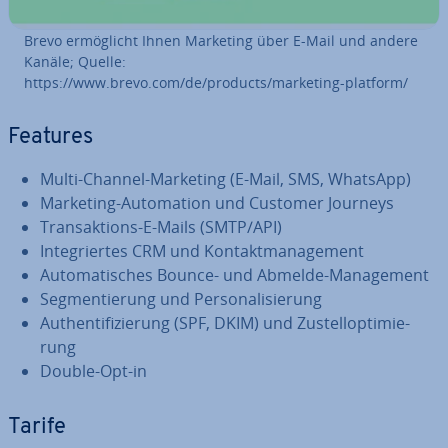
Brevo er­mög­licht Ihnen Marketing über E-Mail und andere
Kanäle; Quelle:
https://www.brevo.com/de/products/marketing-platform/
Features
Multi-Channel-Marketing (E-Mail, SMS, WhatsApp)
Marketing-Au­to­ma­ti­on und Customer Journeys
Trans­ak­ti­ons-E-Mails (SMTP/API)
In­te­grier­tes CRM und Kon­takt­ma­nage­ment
Au­to­ma­ti­sches Bounce- und Abmelde-Ma­nage­ment
Seg­men­tie­rung und Per­so­na­li­sie­rung
Au­then­ti­fi­zie­rung (SPF, DKIM) und Zu­stell­op­ti­mie­
rung
Double-Opt-in
Tarife