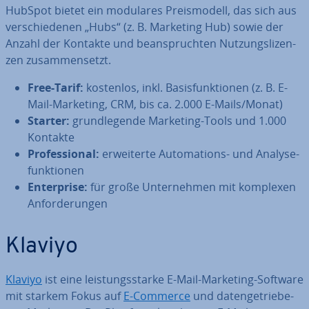
HubSpot bietet ein modulares Preis­mo­dell, das sich aus
ver­schie­de­nen „Hubs“ (z. B. Marketing Hub) sowie der
Anzahl der Kontakte und be­an­spruch­ten Nut­zungs­li­zen­
zen zu­sam­men­setzt.
Free-Tarif:
kostenlos, inkl. Ba­sis­funk­tio­nen (z. B. E-
Mail-Marketing, CRM, bis ca. 2.000 E-Mails/Monat)
Starter:
grund­le­gen­de Marketing-Tools und 1.000
Kontakte
Pro­fes­sio­nal:
er­wei­ter­te Au­to­ma­ti­ons- und Ana­ly­se­
funk­tio­nen
En­ter­pri­se:
für große Un­ter­neh­men mit komplexen
An­for­de­run­gen
Klaviyo
Klaviyo
ist eine leis­tungs­star­ke E-Mail-Marketing-Software
mit starkem Fokus auf
E-Commerce
und da­ten­ge­trie­be­