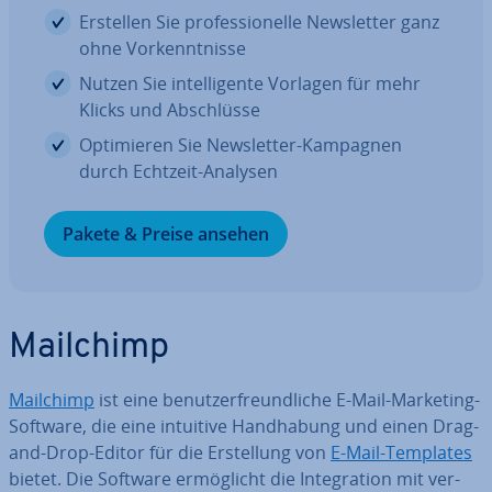
Erstellen Sie pro­fes­sio­nel­le News­let­ter ganz
ohne Vor­kennt­nis­se
Nutzen Sie in­tel­li­gen­te Vorlagen für mehr
Klicks und Ab­schlüs­se
Op­ti­mie­ren Sie News­let­ter-Kampagnen
durch Echtzeit-Analysen
Pakete & Preise ansehen
Mailchimp
Mailchimp
ist eine be­nut­zer­freund­li­che E-Mail-Marketing-
Software, die eine intuitive Hand­ha­bung und einen Drag-
and-Drop-Editor für die Er­stel­lung von
E-Mail-Templates
bietet. Die Software er­mög­licht die In­te­gra­ti­on mit ver­