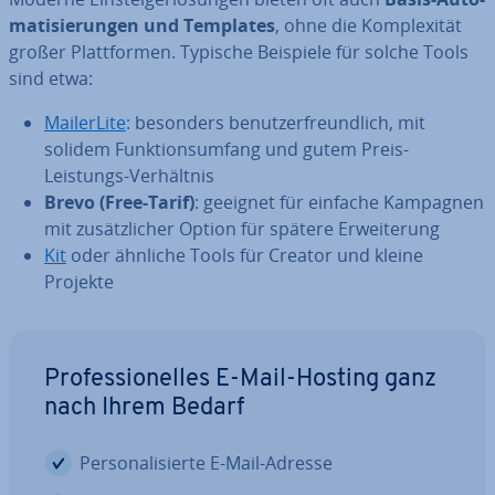
ma­ti­sie­run­gen und Templates
, ohne die Kom­ple­xi­tät
großer Platt­for­men. Typische Beispiele für solche Tools
sind etwa:
Mail­er­Li­te
: besonders be­nut­zer­freund­lich, mit
solidem Funk­ti­ons­um­fang und gutem Preis-
Leistungs-Ver­hält­nis
Brevo (Free-Tarif)
: geeignet für einfache Kampagnen
mit zu­sätz­li­cher Option für spätere Er­wei­te­rung
Kit
oder ähnliche Tools für Creator und kleine
Projekte
Pro­fes­sio­nel­les E-Mail-Hosting ganz
nach Ihrem Bedarf
Per­so­na­li­sier­te E-Mail-Adresse