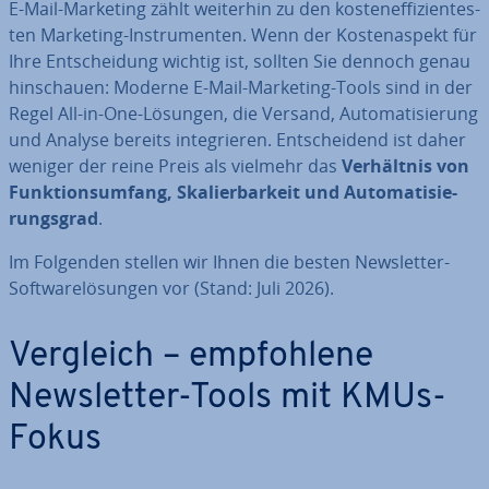
E-Mail-Marketing zählt weiterhin zu den kos­ten­ef­fi­zi­en­tes­
ten Marketing-In­stru­men­ten. Wenn der Kos­ten­aspekt für
Ihre Ent­schei­dung wichtig ist, sollten Sie dennoch genau
hin­schau­en: Moderne E-Mail-Marketing-Tools sind in der
Regel All-in-One-Lösungen, die Versand, Au­to­ma­ti­sie­rung
und Analyse bereits in­te­grie­ren. Ent­schei­dend ist daher
weniger der reine Preis als vielmehr das
Ver­hält­nis von
Funk­ti­ons­um­fang, Ska­lier­bar­keit und Au­to­ma­ti­sie­
rungs­grad
.
Im Folgenden stellen wir Ihnen die besten News­let­ter-
Soft­ware­lö­sun­gen vor (Stand: Juli 2026).
Vergleich – emp­foh­le­ne
News­let­ter-Tools mit KMUs-
Fokus