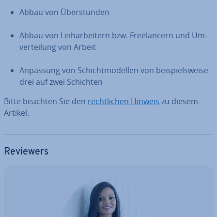
Abbau von Über­stun­den
Abbau von Leih­ar­bei­tern bzw. Free­lan­cern und Um­
ver­tei­lung von Arbeit
Anpassung von Schicht­mo­del­len von bei­spiels­wei­se
drei auf zwei Schichten
Bitte beachten Sie den
recht­li­chen Hinweis
zu diesem
Artikel.
Reviewers