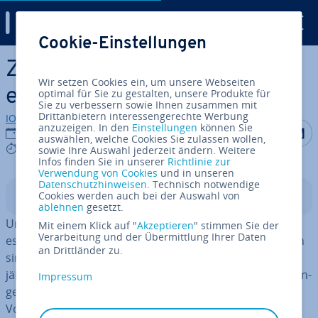
Digital Guide
Cookie-Einstellungen
Zum Haupt­in­halt springen
Zwangs­ur­laub: Was wann
Wir setzen Cookies ein, um unsere Webseiten
erlaubt ist
optimal für Sie zu gestalten, unsere Produkte für
Sie zu verbessern sowie Ihnen zusammen mit
Drittanbietern interessengerechte Werbung
IONOS Redaktion
anzuzeigen. In den
Einstellungen
können Sie
Auf Facebo
Auf Tw
A
16.04.2020
auswählen, welche Cookies Sie zulassen wollen,
5 mins
sowie Ihre Auswahl jederzeit ändern. Weitere
Infos finden Sie in unserer
Richtlinie zur
Verwendung von Cookies
und in unseren
Datenschutzhinweisen
. Technisch notwendige
Cookies werden auch bei der Auswahl von
In­halts­ver­zeich­nis
ablehnen
gesetzt.
Urlaub dient Ar­beit­neh­mern der Erholung – so schreibt
Mit einem Klick auf "
Akzeptieren
" stimmen Sie der
Verarbeitung und der Übermittlung Ihrer Daten
es auch das
Bun­des­ur­laubs­ge­setz
vor. Darin enthalten
an Drittländer zu.
sind u. a. Min­dest­vor­ga­ben zur Länge bzw. Anzahl der
jähr­li­chen Ur­laubs­ta­ge und unter welchen Vor­aus­set­zun­
Impressum
gen der Ar­beit­ge­ber welche Ein­schrän­kun­gen und
Vorgaben vornehmen darf. In Kri­sen­zei­ten wirft dabei