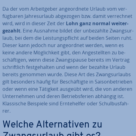
Da der vom Ar­beit­ge­ber an­ge­ord­ne­te Urlaub vom ver­
füg­ba­ren Jah­res­ur­laub abgezogen bzw. damit ver­rech­net
wird, wird in dieser Zeit der
Lohn ganz normal wei­ter­
ge­zahlt
. Eine Ausnahme bildet der un­be­zahl­te Zwangs­ur­
laub, bei dem die Leis­tungs­pflicht auf beiden Seiten ruht.
Dieser kann jedoch nur an­ge­ord­net werden, wenn es
keine andere Mög­lich­keit gibt, den An­ge­stell­ten zu be­
schäf­ti­gen, wenn diese Zwangs­pau­se bereits im Vertrag
schrift­lich fest­ge­hal­ten und wenn der bezahlte Urlaub
bereits genommen wurde. Diese Art des Zwangs­ur­laubs
gilt besonders häufig für Be­schäf­tig­te in Sai­son­be­trie­ben
oder wenn eine Tätigkeit ausgeübt wird, die von anderen
Un­ter­neh­men und deren Be­triebs­fe­ri­en abhängig ist.
Klas­si­sche Beispiele sind Ern­te­hel­fer oder Schul­bus­fah­
rer.
Welche Al­ter­na­ti­ven zu