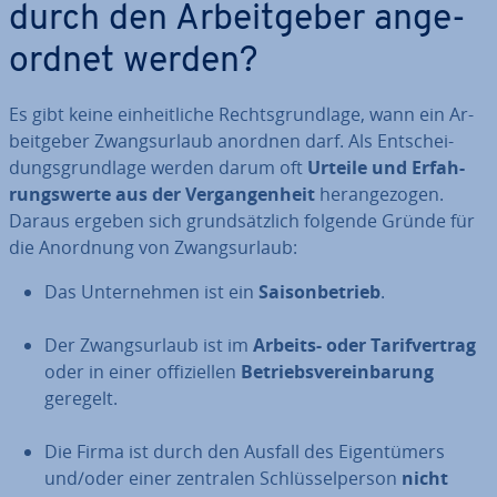
durch den Ar­beit­ge­ber an­ge­
ord­net werden?
Es gibt keine ein­heit­li­che Rechts­grund­la­ge, wann ein Ar­
beit­ge­ber Zwangs­ur­laub anordnen darf. Als Ent­schei­
dungs­grund­la­ge werden darum oft
Urteile und Er­fah­
rungs­wer­te aus der Ver­gan­gen­heit
her­an­ge­zo­gen.
Daraus ergeben sich grund­sätz­lich folgende Gründe für
die Anordnung von Zwangs­ur­laub:
Das Un­ter­neh­men ist ein
Sai­son­be­trieb
.
Der Zwangs­ur­laub ist im
Arbeits- oder Ta­rif­ver­trag
oder in einer of­fi­zi­el­len
Be­triebs­ver­ein­ba­rung
geregelt.
Die Firma ist durch den Ausfall des Ei­gen­tü­mers
und/oder einer zentralen Schlüs­sel­per­son
nicht