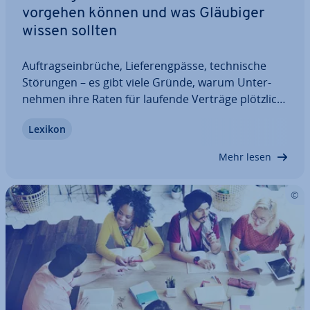
vorgehen können und was Gläubiger
wissen sollten
Auf­trags­ein­brü­che, Lie­fer­eng­päs­se, tech­ni­sche
Störungen – es gibt viele Gründe, warum Un­ter­
neh­men ihre Raten für laufende Verträge plötzlich
nicht mehr zahlen können. Ein Zah­lungs­auf­schub
Lexikon
kann in solchen Fällen ver­hin­dern, dass Verzug
eintritt, Zu­lie­fe­run­gen ein­ge­stellt werden…
Mehr lesen