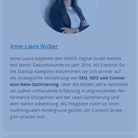
Anne-Laure Wolber
Anne-Laure begleitet den IONOS Digital Guide bereits
seit seiner Ge­burts­stun­de im Jahr 2016. Als Expertin für
die Startup-Kategorie kon­zen­triert sie sich primär auf
die stra­te­gi­sche Ver­zah­nung von
SEO, GEO und Con­ver­
si­on-Rate-Op­ti­mie­rung
. Über die letzten Jahre sammelte
sie zudem um­fas­sen­de Erfahrung in an­gren­zen­den Per­
for­mance-Dis­zi­pli­nen wie der Lead-Ge­ne­rie­rung und
dem Native Ad­ver­ti­sing. Als Po­ly­glot­te nutzt sie ihren
mul­ti­l­in­gua­len Hin­ter­grund gezielt, um Content-Stra­te­
gien präzise und…