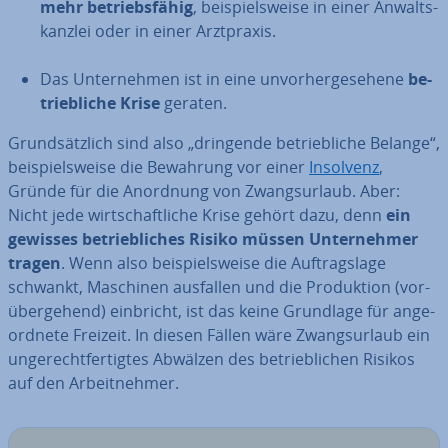
mehr be­triebs­fä­hig
, bei­spiels­wei­se in einer An­walts­
kanz­lei oder in einer Arzt­pra­xis.
Das Un­ter­neh­men ist in eine un­vor­her­ge­se­he­ne
be­
trieb­li­che Krise
geraten.
Grund­sätz­lich sind also „dringende be­trieb­li­che Belange“,
bei­spiels­wei­se die Bewahrung vor einer
Insolvenz
,
Gründe für die Anordnung von Zwangs­ur­laub. Aber:
Nicht jede wirt­schaft­li­che Krise gehört dazu, denn
ein
gewisses be­trieb­li­ches Risiko müssen Un­ter­neh­mer
tragen
. Wenn also bei­spiels­wei­se die Auf­trags­la­ge
schwankt, Maschinen ausfallen und die Pro­duk­ti­on (vor­
über­ge­hend) einbricht, ist das keine Grundlage für an­ge­
ord­ne­te Freizeit. In diesen Fällen wäre Zwangs­ur­laub ein
un­ge­recht­fer­tig­tes Abwälzen des be­trieb­li­chen Risikos
auf den Ar­beit­neh­mer.