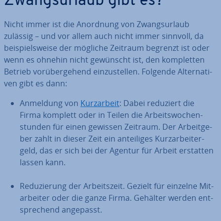
Zwangs­ur­laub gibt es?
Nicht immer ist die Anordnung von Zwangs­ur­laub
zulässig – und vor allem auch nicht immer sinnvoll, da
bei­spiels­wei­se der mögliche Zeitraum begrenzt ist oder
wenn es ohnehin nicht gewünscht ist, den kom­plet­ten
Betrieb vor­über­ge­hend ein­zu­stel­len. Folgende Al­ter­na­ti­
ven gibt es dann:
Anmeldung von
Kurz­ar­beit
: Dabei reduziert die
Firma komplett oder in Teilen die Ar­beits­wo­chen­
stun­den für einen gewissen Zeitraum. Der Ar­beit­ge­
ber zahlt in dieser Zeit ein an­tei­li­ges Kurz­ar­bei­ter­
geld, das er sich bei der Agentur für Arbeit erstatten
lassen kann.
Re­du­zie­rung der Ar­beits­zeit. Gezielt für einzelne Mit­
ar­bei­ter oder die ganze Firma. Gehälter werden ent­
spre­chend angepasst.