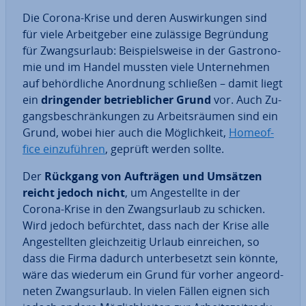
Die Corona-Krise und deren Aus­wir­kun­gen sind
für viele Ar­beit­ge­ber eine zulässige Be­grün­dung
für Zwangs­ur­laub: Bei­spiels­wei­se in der Gas­tro­no­
mie und im Handel mussten viele Un­ter­neh­men
auf be­hörd­li­che Anordnung schließen – damit liegt
ein
drin­gen­der be­trieb­li­cher Grund
vor. Auch Zu­
gangs­be­schrän­kun­gen zu Ar­beits­räu­men sind ein
Grund, wobei hier auch die Mög­lich­keit,
Ho­me­of­
fice ein­zu­füh­ren
, geprüft werden sollte.
Der
Rückgang von Aufträgen und Umsätzen
reicht jedoch nicht
, um An­ge­stell­te in der
Corona-Krise in den Zwangs­ur­laub zu schicken.
Wird jedoch be­fürch­tet, dass nach der Krise alle
An­ge­stell­ten gleich­zei­tig Urlaub ein­rei­chen, so
dass die Firma dadurch un­ter­be­setzt sein könnte,
wäre das wiederum ein Grund für vorher an­ge­ord­
ne­ten Zwangs­ur­laub. In vielen Fällen eignen sich