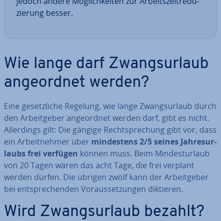
jedoch andere Mög­lich­kei­ten zur Ar­beits­zeit­re­du­
zie­rung besser.
Wie lange darf Zwangs­ur­laub
an­ge­ord­net werden?
Eine ge­setz­li­che Regelung, wie lange Zwangs­ur­laub durch
den Ar­beit­ge­ber an­ge­ord­net werden darf, gibt es nicht.
Al­ler­dings gilt: Die gängige Recht­spre­chung gibt vor, dass
ein Ar­beit­neh­mer über
min­des­tens 2/5 seines Jah­res­ur­
laubs frei verfügen
können muss. Beim Min­dest­ur­laub
von 20 Tagen wären das acht Tage, die frei verplant
werden dürfen. Die übrigen zwölf kann der Ar­beit­ge­ber
bei ent­spre­chen­den Vor­aus­set­zun­gen diktieren.
Wird Zwangs­ur­laub bezahlt?