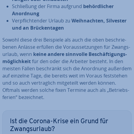
Schlie­ßung der Firma aufgrund
be­hörd­li­cher
Anordnung
Ver­pflich­ten­der Urlaub zu
Weih­nach­ten, Silvester
und an Brü­cken­ta­gen
Sowohl diese drei Beispiele als auch die oben be­schrie­
be­nen Anlässe erfüllen die Vor­aus­set­zun­gen für Zwangs­
ur­laub, wenn
keine andere sinnvolle Be­schäf­ti­gungs­
mög­lich­keit
für den oder die Arbeiter besteht. In den
meisten Fällen be­schränkt sich die Anordnung außerdem
auf einzelne Tage, die bereits weit im Voraus fest­ste­hen
und so auch ver­trag­lich mit­ge­teilt werden können.
Oftmals werden solche fixen Termine auch als „Be­triebs­
fe­ri­en“ be­zeich­net.
Ist die Corona-Krise ein Grund für
Zwangs­ur­laub?