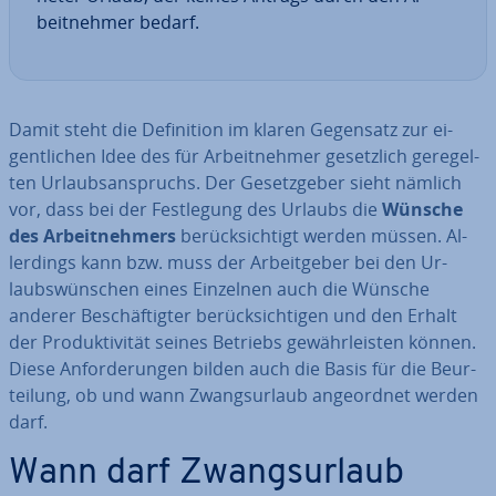
beit­neh­mer bedarf.
Damit steht die De­fi­ni­ti­on im klaren Gegensatz zur ei­
gent­li­chen Idee des für Ar­beit­neh­mer ge­setz­lich ge­re­gel­
ten Ur­laubs­an­spruchs. Der Ge­setz­ge­ber sieht nämlich
vor, dass bei der Fest­le­gung des Urlaubs die
Wünsche
des Ar­beit­neh­mers
be­rück­sich­tigt werden müssen. Al­
ler­dings kann bzw. muss der Ar­beit­ge­ber bei den Ur­
laubs­wün­schen eines Einzelnen auch die Wünsche
anderer Be­schäf­tig­ter be­rück­sich­ti­gen und den Erhalt
der Pro­duk­ti­vi­tät seines Betriebs ge­währ­leis­ten können.
Diese An­for­de­run­gen bilden auch die Basis für die Be­ur­
tei­lung, ob und wann Zwangs­ur­laub an­ge­ord­net werden
darf.
Wann darf Zwangs­ur­laub