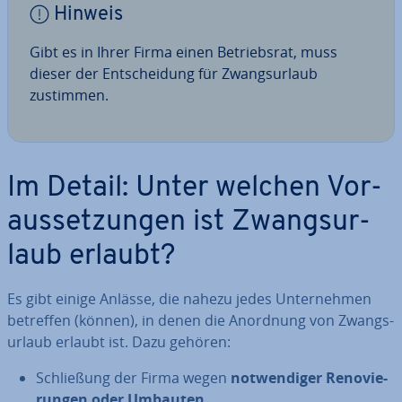
Hinweis
Gibt es in Ihrer Firma einen Be­triebs­rat, muss
dieser der Ent­schei­dung für Zwangs­ur­laub
zustimmen.
Im Detail: Unter welchen Vor­
aus­set­zun­gen ist Zwangs­ur­
laub erlaubt?
Es gibt einige Anlässe, die nahezu jedes Un­ter­neh­men
betreffen (können), in denen die Anordnung von Zwangs­
ur­laub erlaubt ist. Dazu gehören:
Schlie­ßung der Firma wegen
not­wen­di­ger Re­no­vie­
run­gen oder Umbauten