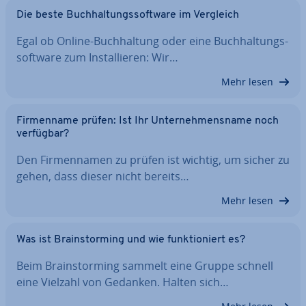
Die beste Buch­hal­tungs­soft­ware im Vergleich
Egal ob Online-Buch­hal­tung oder eine Buch­hal­tungs­
soft­ware zum In­stal­lie­ren: Wir…
Mehr lesen
Fir­men­na­me prüfen: Ist Ihr Un­ter­neh­mens­na­me noch
verfügbar?
Den Fir­men­na­men zu prüfen ist wichtig, um sicher zu
gehen, dass dieser nicht bereits…
Mehr lesen
Was ist Brain­stor­ming und wie funk­tio­niert es?
Beim Brain­stor­ming sammelt eine Gruppe schnell
eine Vielzahl von Gedanken. Halten sich…