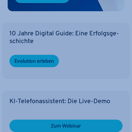
10 Jahre Digital Guide: Eine Er­folgs­ge­
schich­te
Evolution erleben
KI-Te­le­fon­as­sis­tent: Die Live-Demo
Zum Webinar