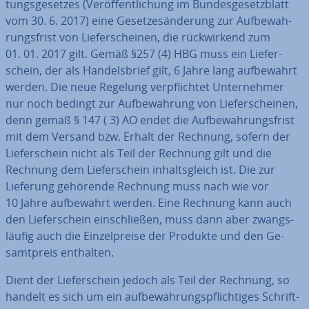
tungs­ge­set­zes (Ver­öf­fent­li­chung im Bun­des­ge­setz­blatt
vom 30. 6. 2017) eine Ge­set­zes­än­de­rung zur Auf­be­wah­
rungs­frist von Lie­fer­schei­nen, die rück­wir­kend zum
01. 01. 2017 gilt. Gemäß §257 (4) HBG muss ein Lie­fer­
schein, der als Han­dels­brief gilt, 6 Jahre lang auf­be­wahrt
werden. Die neue Regelung ver­pflich­tet Un­ter­neh­mer
nur noch bedingt zur Auf­be­wah­rung von Lie­fer­schei­nen,
denn gemäß § 147 ( 3) AO endet die Auf­be­wah­rungs­frist
mit dem Versand bzw. Erhalt der Rechnung, sofern der
Lie­fer­schein nicht als Teil der Rechnung gilt und die
Rechnung dem Lie­fer­schein in­halts­gleich ist. Die zur
Lieferung gehörende Rechnung muss nach wie vor
10 Jahre auf­be­wahrt werden. Eine Rechnung kann auch
den Lie­fer­schein ein­schlie­ßen, muss dann aber zwangs­
läu­fig auch die Ein­zel­prei­se der Produkte und den Ge­
samt­preis enthalten.
Dient der Lie­fer­schein jedoch als Teil der Rechnung, so
handelt es sich um ein auf­be­wah­rungs­pflich­ti­ges Schrift­