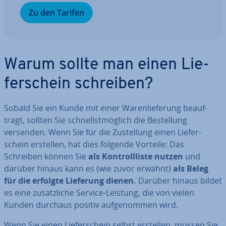
Zu den Tarifen
Warum sollte man einen Lie­
fer­schein schreiben?
Sobald Sie ein Kunde mit einer Wa­ren­lie­fe­rung be­auf­
tragt, sollten Sie schnellst­mög­lich die Be­stel­lung
versenden. Wenn Sie für die Zu­stel­lung einen Lie­fer­
schein erstellen, hat dies folgende Vorteile: Das
Schreiben können Sie
als
Kon­troll­lis­te nutzen
und
darüber hinaus kann es (wie zuvor erwähnt)
als Beleg
für die erfolgte Lieferung dienen.
Darüber hinaus bildet
es eine zu­sätz­li­che Service-Leistung, die von vielen
Kunden durchaus positiv auf­ge­nom­men wird.
Wenn Sie einen Lie­fer­schein selbst erstellen, müssen Sie