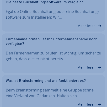
Die beste Buch­hal­tungs­soft­ware im Vergleich
Egal ob Online-Buch­hal­tung oder eine Buch­hal­tungs­
soft­ware zum In­stal­lie­ren: Wir…
Mehr lesen
Fir­men­na­me prüfen: Ist Ihr Un­ter­neh­mens­na­me noch
verfügbar?
Den Fir­men­na­men zu prüfen ist wichtig, um sicher zu
gehen, dass dieser nicht bereits…
Mehr lesen
Was ist Brain­stor­ming und wie funk­tio­niert es?
Beim Brain­stor­ming sammelt eine Gruppe schnell
eine Vielzahl von Gedanken. Halten sich…
Mehr lesen