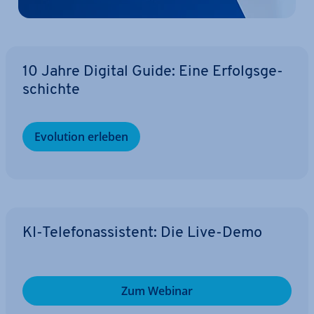
10 Jahre Digital Guide: Eine Er­folgs­ge­
schich­te
Evolution erleben
KI-Te­le­fon­as­sis­tent: Die Live-Demo
Zum Webinar