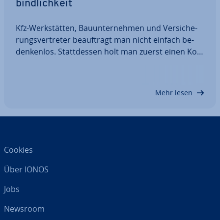
bind­lich­keit
Kfz-Werk­stät­ten, Bau­un­ter­neh­men und Ver­si­che­
rungs­ver­tre­ter be­auf­tragt man nicht einfach be­
den­ken­los. Statt­des­sen holt man zuerst einen Kos­
ten­vor­anschlag ein, der die zu er­war­ten­den Kos­
ten­punk­te de­tail­liert auf­schlüs­selt und somit eine
Grundlage für Bud­get­kal­ku­la­ti­on und…
Mehr lesen
Cookies
Über IONOS
Jobs
Newsroom