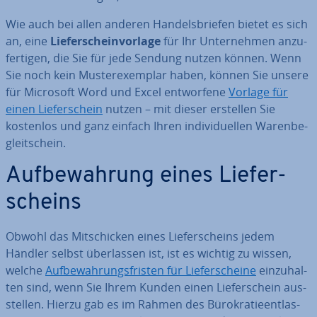
Wie auch bei allen anderen Han­dels­brie­fen bietet es sich
an, eine
Lie­fer­schein­vor­la­ge
für Ihr Un­ter­neh­men an­zu­
fer­ti­gen, die Sie für jede Sendung nutzen können. Wenn
Sie noch kein Mus­ter­ex­em­plar haben, können Sie unsere
für Microsoft Word und Excel ent­wor­fe­ne
Vorlage für
einen Lie­fer­schein
nutzen – mit dieser erstellen Sie
kostenlos und ganz einfach Ihren in­di­vi­du­el­len Wa­ren­be­
gleit­schein.
Auf­be­wah­rung eines Lie­fer­
scheins
Obwohl das Mit­schi­cken eines Lie­fer­scheins jedem
Händler selbst über­las­sen ist, ist es wichtig zu wissen,
welche
Auf­be­wah­rungs­fris­ten für Lie­fer­schei­ne
ein­zu­hal­
ten sind, wenn Sie Ihrem Kunden einen Lie­fer­schein aus­
stel­len. Hierzu gab es im Rahmen des Bü­ro­kra­tie­ent­las­