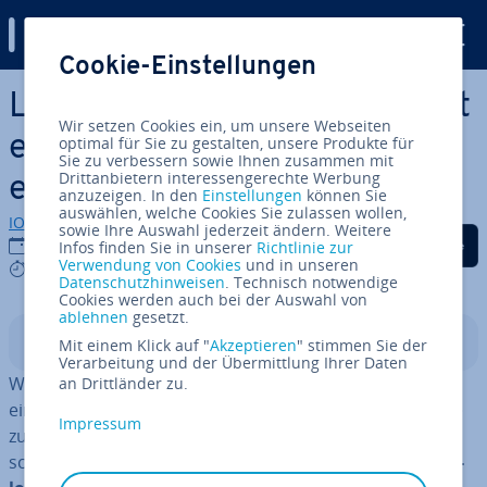
Digital Guide
Cookie-Einstellungen
Zum Haupt­in­halt springen
Lie­fer­schein erstellen: Was ist
Wir setzen Cookies ein, um unsere Webseiten
ein Lie­fer­schein und wie wird
optimal für Sie zu gestalten, unsere Produkte für
Sie zu verbessern sowie Ihnen zusammen mit
Drittanbietern interessengerechte Werbung
er ge­schrie­ben?
anzuzeigen. In den
Einstellungen
können Sie
auswählen, welche Cookies Sie zulassen wollen,
IONOS Redaktion
sowie Ihre Auswahl jederzeit ändern. Weitere
Auf Facebook teilen
Auf Twitter teilen
Auf LinkedIn tei
14.11.2018
Infos finden Sie in unserer
Richtlinie zur
Verwendung von Cookies
und in unseren
6 mins
Datenschutzhinweisen
. Technisch notwendige
Cookies werden auch bei der Auswahl von
ablehnen
gesetzt.
In­halts­ver­zeich­nis
Mit einem Klick auf "
Akzeptieren
" stimmen Sie der
Verarbeitung und der Übermittlung Ihrer Daten
Wenn Sie einem Kunden Waren zustellen, ist es ratsam,
an Drittländer zu.
einen da­zu­ge­hö­ri­gen Lie­fer­schein (Wa­ren­be­gleit­schein)
Impressum
zu schreiben und der Sendung bei­zu­le­gen. Die Lie­fer­
schein­er­stel­lung ist zwar
kein Muss, aber eine Ser­vice­