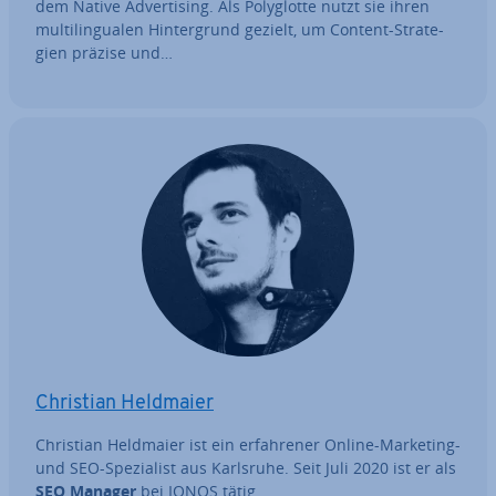
dem Native Ad­ver­ti­sing. Als Po­ly­glot­te nutzt sie ihren
mul­ti­l­in­gua­len Hin­ter­grund gezielt, um Content-Stra­te­
gien präzise und…
Christian Heldmaier
Christian Heldmaier ist ein er­fah­re­ner Online-Marketing-
und SEO-Spe­zia­list aus Karlsruhe. Seit Juli 2020 ist er als
SEO Manager
bei IONOS tätig.