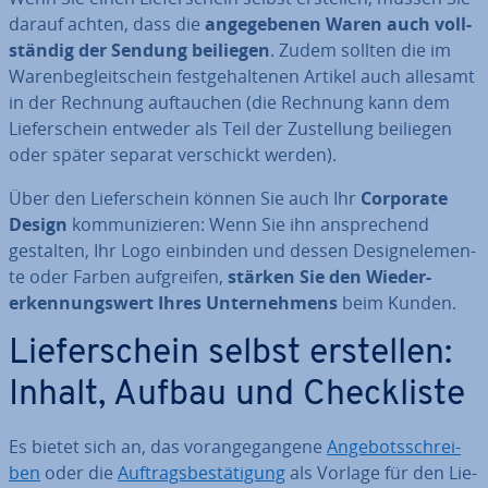
darauf achten, dass die
an­ge­ge­be­nen Waren auch voll­
stän­dig der Sendung beiliegen
. Zudem sollten die im
Wa­ren­be­gleit­schein fest­ge­hal­te­nen Artikel auch allesamt
in der Rechnung auf­tau­chen (die Rechnung kann dem
Lie­fer­schein entweder als Teil der Zu­stel­lung beiliegen
oder später separat ver­schickt werden).
Über den Lie­fer­schein können Sie auch Ihr
Corporate
Design
kom­mu­ni­zie­ren: Wenn Sie ihn an­spre­chend
gestalten, Ihr Logo einbinden und dessen De­sign­ele­men­
te oder Farben auf­grei­fen,
stärken Sie den Wie­der­
erken­nungs­wert Ihres Un­ter­neh­mens
beim Kunden.
Lie­fer­schein selbst erstellen:
Inhalt, Aufbau und Check­lis­te
Es bietet sich an, das vor­an­ge­gan­ge­ne
An­ge­bots­schrei­
ben
oder die
Auf­trags­be­stä­ti­gung
als Vorlage für den Lie­