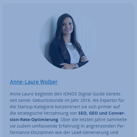
Anne-Laure Wolber
Anne-Laure begleitet den IONOS Digital Guide bereits
seit seiner Ge­burts­stun­de im Jahr 2016. Als Expertin für
die Startup-Kategorie kon­zen­triert sie sich primär auf
die stra­te­gi­sche Ver­zah­nung von
SEO, GEO und Con­ver­
si­on-Rate-Op­ti­mie­rung
. Über die letzten Jahre sammelte
sie zudem um­fas­sen­de Erfahrung in an­gren­zen­den Per­
for­mance-Dis­zi­pli­nen wie der Lead-Ge­ne­rie­rung und