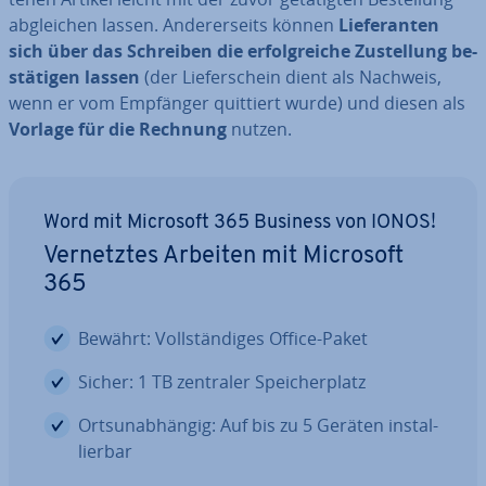
ab­glei­chen lassen. An­de­rer­seits können
Lie­fe­ran­ten
sich über das Schreiben die er­folg­rei­che Zu­stel­lung be­
stä­ti­gen
lassen
(der Lie­fer­schein dient als Nachweis,
wenn er vom Empfänger quittiert wurde) und diesen als
Vorlage für die Rechnung
nutzen.
Word mit Microsoft 365 Business von IONOS!
Ver­netz­tes Arbeiten mit Microsoft
365
Bewährt: Voll­stän­di­ges Office-Paket
Sicher: 1 TB zentraler Spei­cher­platz
Orts­un­ab­hän­gig: Auf bis zu 5 Geräten in­stal­
lier­bar