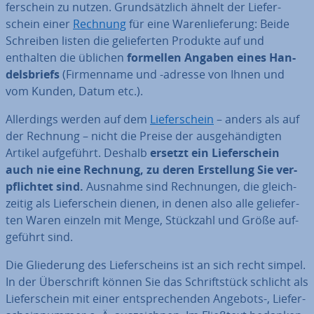
fer­schein zu nutzen. Grund­sätz­lich ähnelt der Lie­fer­
schein einer
Rechnung
für eine Wa­ren­lie­fe­rung: Beide
Schreiben listen die ge­lie­fer­ten Produkte auf und
enthalten die üblichen
formellen Angaben eines Han­
dels­briefs
(Fir­men­na­me und -adresse von Ihnen und
vom Kunden, Datum etc.).
Al­ler­dings werden auf dem
Lie­fer­schein
– anders als auf
der Rechnung – nicht die Preise der aus­ge­hän­dig­ten
Artikel auf­ge­führt. Deshalb
ersetzt ein Lie­fer­schein
auch nie eine Rechnung, zu deren Er­stel­lung Sie ver­
pflich­tet sind.
Ausnahme sind Rech­nun­gen, die gleich­
zei­tig als Lie­fer­schein dienen, in denen also alle ge­lie­fer­
ten Waren einzeln mit Menge, Stückzahl und Größe auf­
ge­führt sind.
Die Glie­de­rung des Lie­fer­scheins ist an sich recht simpel.
In der Über­schrift können Sie das Schrift­stück schlicht als
Lie­fer­schein mit einer ent­spre­chen­den Angebots-, Lie­fer­