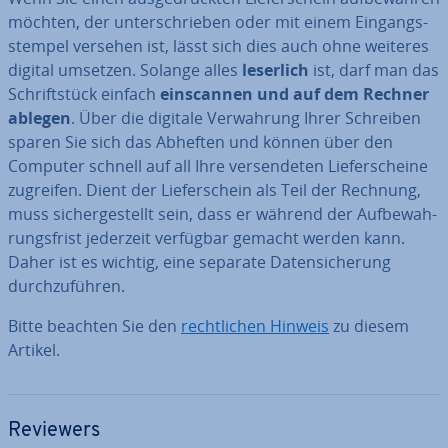
möchten, der un­ter­schrie­ben oder mit einem Ein­gangs­
stem­pel versehen ist, lässt sich dies auch ohne weiteres
digital umsetzen. Solange alles
leserlich
ist, darf man das
Schrift­stück einfach
ein­scan­nen und auf dem Rechner
ablegen
. Über die digitale Ver­wah­rung Ihrer Schreiben
sparen Sie sich das Abheften und können über den
Computer schnell auf all Ihre ver­sen­de­ten Lie­fer­schei­ne
zugreifen. Dient der Lie­fer­schein als Teil der Rechnung,
muss si­cher­ge­stellt sein, dass er während der Auf­be­wah­
rungs­frist jederzeit verfügbar gemacht werden kann.
Daher ist es wichtig, eine separate Da­ten­si­che­rung
durch­zu­füh­ren.
Bitte beachten Sie den
recht­li­chen Hinweis
zu diesem
Artikel.
Reviewers