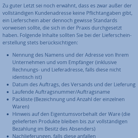
Zu guter Letzt sei noch erwähnt, dass es zwar außer der
voll­stän­di­gen Kun­den­adres­se keine Pflicht­an­ga­ben gibt,
ein Lie­fer­schein aber dennoch gewisse Standards
vorweisen sollte, die sich in der Praxis durch­ge­setzt
haben. Folgende Inhalte sollten Sie bei der Lie­fer­schein­
er­stel­lung stets be­rück­sich­ti­gen:
Nennung des Namens und der Adresse von Ihrem
Un­ter­neh­men und vom Empfänger (inklusive
Rechnungs- und Lie­fer­adres­se, falls diese nicht
identisch ist)
Datum des Auftrags, des Versands und der Lieferung
Laufende Auf­trags­num­mer/Auf­trags­na­me
Packliste (Be­zeich­nung und Anzahl der einzelnen
Waren)
Hinweis auf den Ei­gen­tums­vor­be­halt der Ware (die
ge­lie­fer­ten Produkte bleiben bis zur voll­stän­di­gen
Bezahlung im Besitz des Absenders)
Nach­lie­fe­run­gen, falls diese anfallen