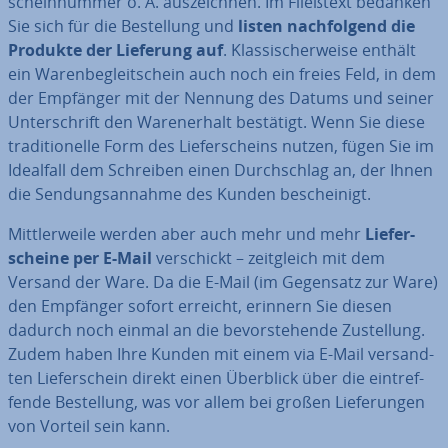
schein­num­mer o. Ä. aus­zeich­nen. Im Fließtext bedanken
Sie sich für die Be­stel­lung und
listen nach­fol­gend die
Produkte der Lieferung auf
. Klas­si­scher­wei­se enthält
ein Wa­ren­be­gleit­schein auch noch ein freies Feld, in dem
der Empfänger mit der Nennung des Datums und seiner
Un­ter­schrift den Wa­ren­er­halt bestätigt. Wenn Sie diese
tra­di­tio­nel­le Form des Lie­fer­scheins nutzen, fügen Sie im
Idealfall dem Schreiben einen Durch­schlag an, der Ihnen
die Sen­dungs­an­nah­me des Kunden be­schei­nigt.
Mitt­ler­wei­le werden aber auch mehr und mehr
Lie­fer­
schei­ne per E-Mail
ver­schickt – zeit­gleich mit dem
Versand der Ware. Da die E-Mail (im Gegensatz zur Ware)
den Empfänger sofort erreicht, erinnern Sie diesen
dadurch noch einmal an die be­vor­ste­hen­de Zu­stel­lung.
Zudem haben Ihre Kunden mit einem via E-Mail ver­sand­
ten Lie­fer­schein direkt einen Überblick über die ein­tref­
fen­de Be­stel­lung, was vor allem bei großen Lie­fe­run­gen
von Vorteil sein kann.