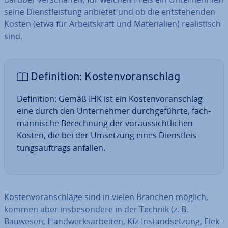
seine Dienst­leis­tung anbietet und ob die ent­ste­hen­den
Kosten (etwa für Ar­beits­kraft und Ma­te­ria­li­en) rea­lis­tisch
sind.
De­fi­ni­ti­on: Kos­ten­vor­anschlag
De­fi­ni­ti­on: Gemäß IHK ist ein Kos­ten­vor­anschlag
eine durch den Un­ter­neh­mer durch­ge­führ­te, fach­
män­ni­sche Be­rech­nung der vor­aus­sicht­li­chen
Kosten, die bei der Umsetzung eines Dienst­leis­
tungs­auf­trags anfallen.
Kos­ten­vor­anschlä­ge sind in vielen Branchen möglich,
kommen aber ins­be­son­de­re in der Technik (z. B.
Bauwesen, Hand­werks­ar­bei­ten, Kfz-In­stand­set­zung, Elek­