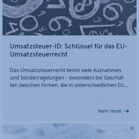
Um­satz­steu­er-ID: Schlüssel für das EU-
Um­satz­steu­er­recht
Das Um­satz­steu­er­recht kennt viele Ausnahmen
und Son­der­re­ge­lun­gen – besonders bei Ge­schäf­
ten zwischen Firmen, die in un­ter­schied­li­chen EU-
Ländern tätig sind. Damit die Steu­er­erhe­bung bei
diesen „in­ner­ge­mein­schaft­li­chen Lie­fe­run­gen“
dennoch rei­bungs­los funk­tio­niert, gibt es die…
Mehr lesen