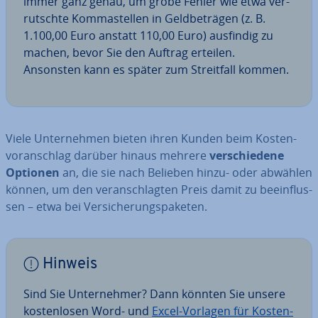
immer ganz genau, um grobe Fehler wie etwa ver­
rutsch­te Kom­ma­stel­len in Geld­be­trä­gen (z. B.
1.100,00 Euro anstatt 110,00 Euro) ausfindig zu
machen, bevor Sie den Auftrag erteilen.
Ansonsten kann es später zum Streit­fall kommen.
Viele Un­ter­neh­men bieten ihren Kunden beim Kos­ten­
vor­anschlag darüber hinaus mehrere
ver­schie­de­ne
Optionen
an, die sie nach Belieben hinzu- oder abwählen
können, um den ver­an­schlag­ten Preis damit zu be­ein­flus­
sen – etwa bei Ver­si­che­rungs­pa­ke­ten.
Hinweis
Sind Sie Un­ter­neh­mer? Dann könnten Sie unsere
kos­ten­lo­sen Word- und
Excel-Vorlagen für Kos­ten­