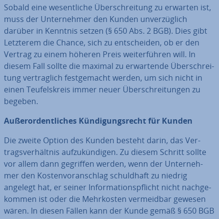
Sobald eine we­sent­li­che Über­schrei­tung zu erwarten ist,
muss der Un­ter­neh­mer den Kunden un­ver­züg­lich
darüber in Kenntnis setzen (§ 650 Abs. 2 BGB). Dies gibt
Letzterem die Chance, sich zu ent­schei­den, ob er den
Vertrag zu einem höheren Preis wei­ter­füh­ren will. In
diesem Fall sollte die maximal zu er­war­ten­de Über­schrei­
tung ver­trag­lich fest­ge­macht werden, um sich nicht in
einen Teu­fels­kreis immer neuer Über­schrei­tun­gen zu
begeben.
Au­ßer­or­dent­li­ches Kün­di­gungs­recht für Kunden
Die zweite Option des Kunden besteht darin, das Ver­
trags­ver­hält­nis auf­zu­kün­di­gen. Zu diesem Schritt sollte
vor allem dann gegriffen werden, wenn der Un­ter­neh­
mer den Kos­ten­vor­anschlag schuld­haft zu niedrig
angelegt hat, er seiner In­for­ma­ti­ons­pflicht nicht nach­ge­
kom­men ist oder die Mehr­kos­ten ver­meid­bar gewesen
wären. In diesen Fällen kann der Kunde gemäß § 650 BGB