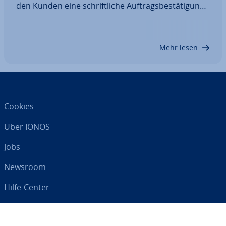
den Kunden eine schrift­li­che Auf­trags­be­stä­ti­gung
erstellen. Diese ver­si­chert dem Auf­trag­ge­ber, dass
Sie die Be­stel­lung be­ar­bei­ten und fasst darüber
hinaus noch einmal alle re­le­van­ten…
Mehr lesen
Cookies
Über IONOS
Jobs
Newsroom
Hilfe-Center
AGB