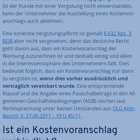
Ist der Kunde mit einer Vergütung nicht ein­ver­stan­den,
kann der Un­ter­neh­mer die Aus­stel­lung eines Kos­ten­vor­
anschlags auch ablehnen.
Eine konkrete Ver­gü­tungs­pflicht ist gemäß
§ 632 Abs. 3
BGB
aber nicht vor­ge­se­hen, denn das deutsche Recht
geht davon aus, dass ein Kos­ten­vor­anschlag der
Werbung zu­zu­rech­nen ist und deshalb einzig und allein
in die In­ter­es­sens­sphä­re des Un­ter­neh­mers fällt. Dies
bedeutet folglich, dass ein Kos­ten­vor­anschlag nur dann
zu vergüten ist,
wenn dies vorher aus­drück­lich und
ver­trag­lich ver­ein­bart wurde
. Eine ent­spre­chen­de
Klausel und die Angabe eines Pau­schal­be­trags in den All­
ge­mei­nen Ge­schäfts­be­din­gun­gen (AGB) reichen laut
Recht­spre­chung unter keinen Umständen aus
OLG Köln,
Beschl. V. 27.06.2011 – 19 U 45/11
.
Ist ein Kos­ten­vor­anschlag