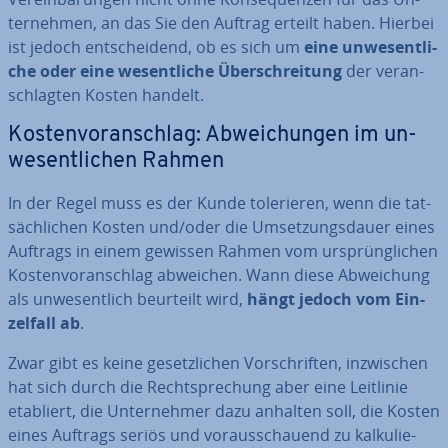
ter­neh­men, an das Sie den Auftrag erteilt haben. Hierbei
ist jedoch ent­schei­dend, ob es sich um
eine un­we­sent­li­
che oder eine we­sent­li­che Über­schrei­tung
der ver­an­
schlag­ten Kosten handelt.
Kos­ten­vor­anschlag: Ab­wei­chun­gen im un­
we­sent­li­chen Rahmen
In der Regel muss es der Kunde to­le­rie­ren, wenn die tat­
säch­li­chen Kosten und/oder die Um­set­zungs­dau­er eines
Auftrags in einem gewissen Rahmen vom ur­sprüng­li­chen
Kos­ten­vor­anschlag abweichen. Wann diese Ab­wei­chung
als un­we­sent­lich beurteilt wird,
hängt jedoch vom Ein­
zel­fall ab
.
Zwar gibt es keine ge­setz­li­chen Vor­schrif­ten, in­zwi­schen
hat sich durch die Recht­spre­chung aber eine Leitlinie
etabliert, die Un­ter­neh­mer dazu anhalten soll, die Kosten
eines Auftrags seriös und vor­aus­schau­end zu kal­ku­lie­