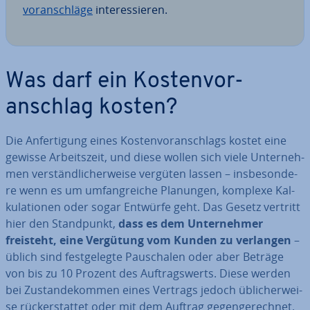
vor­anschlä­ge
in­ter­es­sie­ren.
Was darf ein Kos­ten­vor­
anschlag kosten?
Die An­fer­ti­gung eines Kos­ten­vor­anschlags kostet eine
gewisse Ar­beits­zeit, und diese wollen sich viele Un­ter­neh­
men ver­ständ­li­cher­wei­se vergüten lassen – ins­be­son­de­
re wenn es um um­fang­rei­che Planungen, komplexe Kal­
ku­la­tio­nen oder sogar Entwürfe geht. Das Gesetz vertritt
hier den Stand­punkt,
dass es dem Un­ter­neh­mer
freisteht, eine Vergütung vom Kunden zu verlangen
–
üblich sind fest­ge­leg­te Pau­scha­len oder aber Beträge
von bis zu 10 Prozent des Auf­trags­werts. Diese werden
bei Zu­stan­de­kom­men eines Vertrags jedoch üb­li­cher­wei­
se rück­erstat­tet oder mit dem Auftrag ge­gen­ge­rech­net.