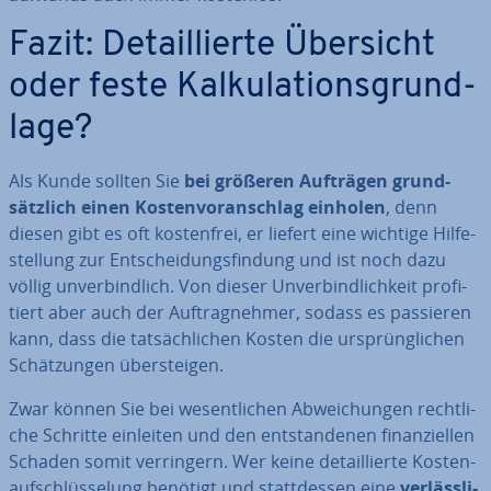
Fazit: De­tail­lier­te Übersicht
oder feste Kal­ku­la­ti­ons­grund­
la­ge?
Als Kunde sollten Sie
bei größeren Aufträgen grund­
sätz­lich einen Kos­ten­vor­anschlag einholen
, denn
diesen gibt es oft kos­ten­frei, er liefert eine wichtige Hil­fe­
stel­lung zur Ent­schei­dungs­fin­dung und ist noch dazu
völlig un­ver­bind­lich. Von dieser Un­ver­bind­lich­keit pro­fi­
tiert aber auch der Auf­trag­neh­mer, sodass es passieren
kann, dass die tat­säch­li­chen Kosten die ur­sprüng­li­chen
Schät­zun­gen über­stei­gen.
Zwar können Sie bei we­sent­li­chen Ab­wei­chun­gen recht­li­
che Schritte einleiten und den ent­stan­de­nen fi­nan­zi­el­len
Schaden somit ver­rin­gern. Wer keine de­tail­lier­te Kos­ten­
auf­schlüs­se­lung benötigt und statt­des­sen eine
ver­läss­li­