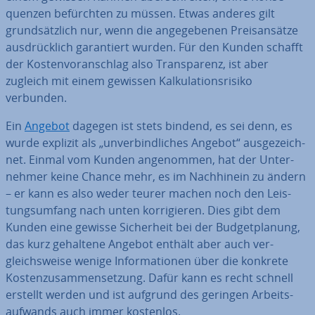
quen­zen be­fürch­ten zu müssen. Etwas anderes gilt
grund­sätz­lich nur, wenn die an­ge­ge­be­nen Preis­an­sät­ze
aus­drück­lich ga­ran­tiert wurden. Für den Kunden schafft
der Kos­ten­vor­anschlag also Trans­pa­renz, ist aber
zugleich mit einem gewissen Kal­ku­la­ti­ons­ri­si­ko
verbunden.
Ein
Angebot
dagegen ist stets bindend, es sei denn, es
wurde explizit als „un­ver­bind­li­ches Angebot“ aus­ge­zeich­
net. Einmal vom Kunden an­ge­nom­men, hat der Un­ter­
neh­mer keine Chance mehr, es im Nach­hin­ein zu ändern
– er kann es also weder teurer machen noch den Leis­
tungs­um­fang nach unten kor­ri­gie­ren. Dies gibt dem
Kunden eine gewisse Si­cher­heit bei der Bud­get­pla­nung,
das kurz gehaltene Angebot enthält aber auch ver­
gleichs­wei­se wenige In­for­ma­tio­nen über die konkrete
Kos­ten­zu­sam­men­set­zung. Dafür kann es recht schnell
erstellt werden und ist aufgrund des geringen Ar­beits­
auf­wands auch immer kostenlos.