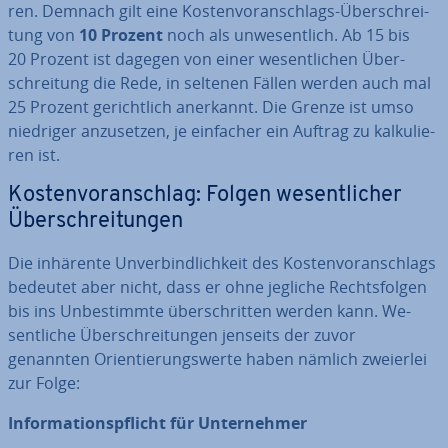
ren. Demnach gilt eine Kos­ten­vor­anschlags-Über­schrei­
tung von
10 Prozent
noch als un­we­sent­lich. Ab 15 bis
20 Prozent ist dagegen von einer we­sent­li­chen Über­
schrei­tung die Rede, in seltenen Fällen werden auch mal
25 Prozent ge­richt­lich anerkannt. Die Grenze ist umso
niedriger an­zu­set­zen, je einfacher ein Auftrag zu kal­ku­lie­
ren ist.
Kos­ten­vor­anschlag: Folgen we­sent­li­cher
Über­schrei­tun­gen
Die inhärente Un­ver­bind­lich­keit des Kos­ten­vor­anschlags
bedeutet aber nicht, dass er ohne jegliche Rechts­fol­gen
bis ins Un­be­stimm­te über­schrit­ten werden kann. We­
sent­li­che Über­schrei­tun­gen jenseits der zuvor
genannten Ori­en­tie­rungs­wer­te haben nämlich zweierlei
zur Folge:
In­for­ma­ti­ons­pflicht für Un­ter­neh­mer