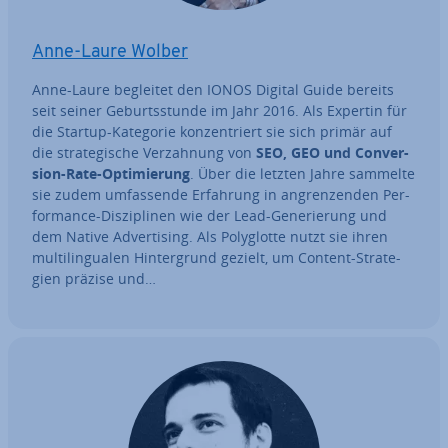
Anne-Laure Wolber
Anne-Laure begleitet den IONOS Digital Guide bereits
seit seiner Ge­burts­stun­de im Jahr 2016. Als Expertin für
die Startup-Kategorie kon­zen­triert sie sich primär auf
die stra­te­gi­sche Ver­zah­nung von
SEO, GEO und Con­ver­
si­on-Rate-Op­ti­mie­rung
. Über die letzten Jahre sammelte
sie zudem um­fas­sen­de Erfahrung in an­gren­zen­den Per­
for­mance-Dis­zi­pli­nen wie der Lead-Ge­ne­rie­rung und
dem Native Ad­ver­ti­sing. Als Po­ly­glot­te nutzt sie ihren
mul­ti­l­in­gua­len Hin­ter­grund gezielt, um Content-Stra­te­
gien präzise und…