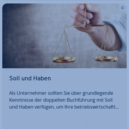
Soll und Haben
Als Un­ter­neh­mer sollten Sie über grund­le­gen­de
Kennt­nis­se der doppelten Buch­füh­rung mit Soll
und Haben verfügen, um Ihre be­triebs­wirt­schaft­li­
chen Vorgänge nach­voll­zieh­bar fest­hal­ten zu
können. Liefern Sie Produkte oder Dienst­leis­tun­
gen an Ihre Kunden, dann sind dies…