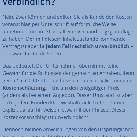
ver­bind­lich?
Nein. Zwar können und sollten Sie als Kunde den Kos­ten­
vor­anschlag per Un­ter­schrift auf förmliche Weise
annehmen, um im Streit­fall eine Ver­hand­lungs­grund­la­ge
zu haben. Der mit diesem Inhalt zustande kommende
Vertrag ist aber
in jedem Fall rechtlich un­ver­bind­lich
–
und zwar für beide Seiten.
Das bedeutet: Der Un­ter­neh­mer übernimmt keine
Gewähr für die Rich­tig­keit der gemachten Angaben, denn
gemäß
§ 650 BGB
handelt es sich dabei lediglich um eine
Kos­ten­schät­zung
, nicht um den end­gül­ti­gen Preis
(anders als bei einem Angebot). Dieser Umstand ist aber
nicht jedem Kunden klar, weshalb viele Un­ter­neh­men
explizit darauf hinweisen, etwa mit der Phrase „Dieser
Kos­ten­vor­anschlag ist un­ver­bind­lich“.
Dennoch bleiben Ab­wei­chun­gen von den ur­sprüng­li­chen
Ver­ein­ba­run­gen nicht ohne Kon­se­quen­zen für das Un­