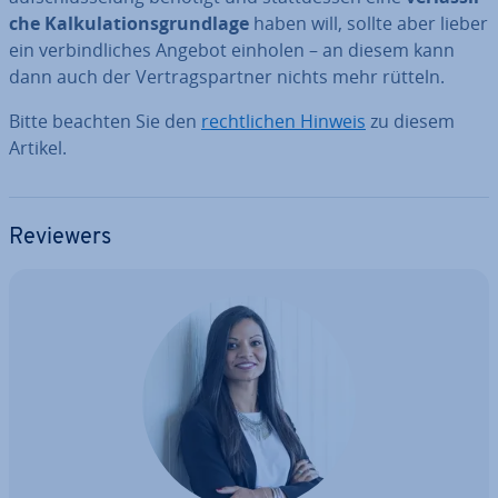
che Kal­ku­la­ti­ons­grund­la­ge
haben will, sollte aber lieber
ein ver­bind­li­ches Angebot einholen – an diesem kann
dann auch der Ver­trags­part­ner nichts mehr rütteln.
Bitte beachten Sie den
recht­li­chen Hinweis
zu diesem
Artikel.
Reviewers