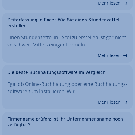
Mehr lesen
Zeit­er­fas­sung in Excel: Wie Sie einen Stun­den­zet­tel
erstellen
Einen Stun­den­zet­tel in Excel zu erstellen ist gar nicht
so schwer. Mittels einiger Formeln…
Mehr lesen
Die beste Buch­hal­tungs­soft­ware im Vergleich
Egal ob Online-Buch­hal­tung oder eine Buch­hal­tungs­
soft­ware zum In­stal­lie­ren: Wir…
Mehr lesen
Fir­men­na­me prüfen: Ist Ihr Un­ter­neh­mens­na­me noch
verfügbar?