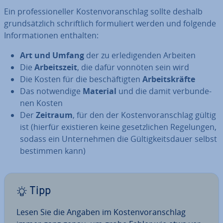
Ein pro­fes­sio­nel­ler Kos­ten­vor­anschlag sollte deshalb
grund­sätz­lich schrift­lich for­mu­liert werden und folgende
In­for­ma­tio­nen enthalten:
Art und Umfang
der zu er­le­di­gen­den Arbeiten
Die
Ar­beits­zeit
, die dafür vonnöten sein wird
Die Kosten für die be­schäf­tig­ten
Ar­beits­kräf­te
Das not­wen­di­ge
Material
und die damit ver­bun­de­
nen Kosten
Der
Zeitraum
, für den der Kos­ten­vor­anschlag gültig
ist (hierfür exis­tie­ren keine ge­setz­li­chen Re­ge­lun­gen,
sodass ein Un­ter­neh­men die Gül­tig­keits­dau­er selbst
bestimmen kann)
Tipp
Lesen Sie die Angaben im Kos­ten­vor­anschlag