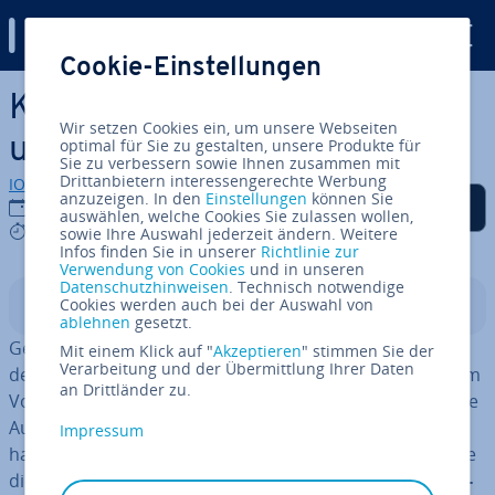
Digital Guide
Cookie-Einstellungen
Zum Haupt­in­halt springen
Kos­ten­vor­anschlag: Kosten
Wir setzen Cookies ein, um unsere Webseiten
und Ver­bind­lich­keit
optimal für Sie zu gestalten, unsere Produkte für
Sie zu verbessern sowie Ihnen zusammen mit
Drittanbietern interessengerechte Werbung
IONOS Redaktion
anzuzeigen. In den
Einstellungen
können Sie
Auf Facebook teilen
Auf Twitter teilen
Auf LinkedIn teilen
Als be­vor­zug­te Quelle
14.11.2018
auswählen, welche Cookies Sie zulassen wollen,
auf Google hin­zu­fü­gen
7 mins
sowie Ihre Auswahl jederzeit ändern. Weitere
Infos finden Sie in unserer
Richtlinie zur
Verwendung von Cookies
und in unseren
Datenschutzhinweisen
. Technisch notwendige
Cookies werden auch bei der Auswahl von
In­halts­ver­zeich­nis
ablehnen
gesetzt.
Geld wächst be­kann­ter­ma­ßen nicht auf Bäumen –
Mit einem Klick auf "
Akzeptieren
" stimmen Sie der
Verarbeitung und der Übermittlung Ihrer Daten
deshalb will oder muss man manchmal einfach schon im
an Drittländer zu.
Voraus wissen, wie viel Geld man für Ma­ler­ar­bei­ten, eine
Au­to­re­pa­ra­tur oder ein großes Bau­vor­ha­ben parat
Impressum
haben muss. Ein Kos­ten­vor­anschlag kann als Grundlage
dienen, um sich einen
Überblick über die zu er­war­ten­