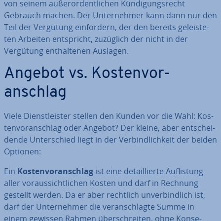
von seinem au­ßer­or­dent­li­chen Kün­di­gungs­recht
Gebrauch machen. Der Un­ter­neh­mer kann dann nur den
Teil der Vergütung ein­for­dern, der den bereits ge­leis­te­
ten Arbeiten ent­spricht, zuzüglich der nicht in der
Vergütung ent­hal­te­nen Auslagen.
Angebot vs. Kos­ten­vor­
anschlag
Viele Dienst­leis­ter stellen den Kunden vor die Wahl: Kos­
ten­vor­anschlag oder Angebot? Der kleine, aber ent­schei­
den­de Un­ter­schied liegt in der Ver­bind­lich­keit der beiden
Optionen:
Ein
Kos­ten­vor­anschlag
ist eine de­tail­lier­te Auf­lis­tung
aller vor­aus­sicht­li­chen Kosten und darf in Rechnung
gestellt werden. Da er aber rechtlich un­ver­bind­lich ist,
darf der Un­ter­neh­mer die ver­an­schlag­te Summe in
einem gewissen Rahmen über­schrei­ten, ohne Kon­se­