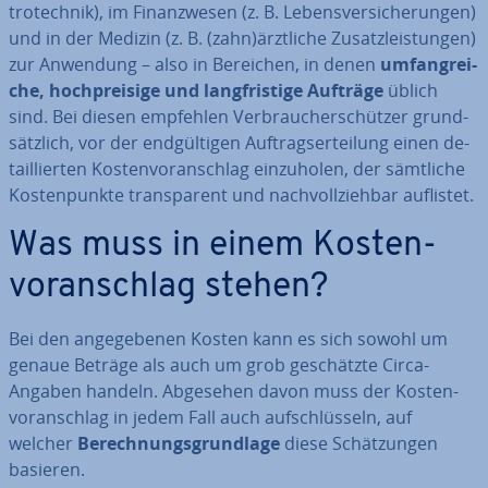
tro­tech­nik), im Fi­nanz­we­sen (z. B. Le­bens­ver­si­che­run­gen)
und in der Medizin (z. B. (zahn)ärztliche Zu­satz­leis­tun­gen)
zur Anwendung – also in Bereichen, in denen
um­fang­rei­
che, hoch­prei­si­ge und lang­fris­ti­ge Aufträge
üblich
sind. Bei diesen empfehlen Ver­brau­cher­schüt­zer grund­
sätz­lich, vor der end­gül­ti­gen Auf­trags­er­tei­lung einen de­
tail­lier­ten Kos­ten­vor­anschlag ein­zu­ho­len, der sämtliche
Kos­ten­punk­te trans­pa­rent und nach­voll­zieh­bar auflistet.
Was muss in einem Kos­ten­
vor­anschlag stehen?
Bei den an­ge­ge­be­nen Kosten kann es sich sowohl um
genaue Beträge als auch um grob ge­schätz­te Circa-
Angaben handeln. Abgesehen davon muss der Kos­ten­
vor­anschlag in jedem Fall auch auf­schlüs­seln, auf
welcher
Be­rech­nungs­grund­la­ge
diese Schät­zun­gen
basieren.